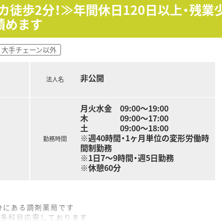
カ徒歩2分！≫年間休日120日以上・残
積めます
域包括ケア病棟39床、療養57床）
科, 婦人科, 皮膚科, 歯科,リハビリテーション科,放射線科
大手チェーン以外
非公開
法人名
月火水金 09:00～19:00
木 09:00～17:00
土 09:00～18:00
※週40時間・1ヶ月単位の変形労働時
勤務時間
間制勤務
※1日7～9時間・週5日勤務
※休憩60分
2分にある調剤薬局です
、多科目応需しております