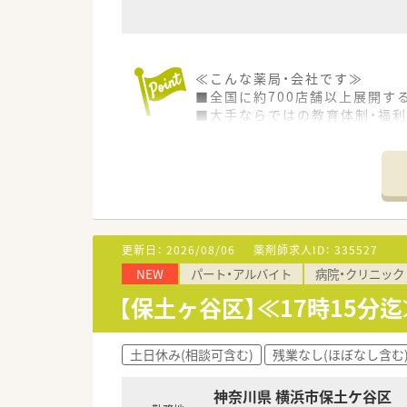
≪こんな薬局・会社です≫
■全国に約700店舗以上展開す
■大手ならではの教育体制・福
更新日：
2026/08/06
薬剤師求人ID：
335527
NEW
パート・アルバイト
病院・クリニック
【保土ヶ谷区】≪17時15分
土日休み(相談可含む)
残業なし(ほぼなし含む
神奈川県 横浜市保土ケ谷区