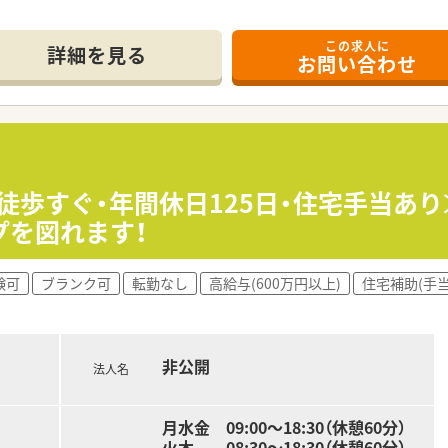
この求人に
舗程展開している調剤薬局です。
詳細を見る
お問い合わせ
護支援事業所や訪問看護リハビリテーションも運営しております
ンストップで高齢化が進む地域ニーズに対応しています。
ん外来処方箋対応もしっかりと対応しています。
り、その先に在宅業務があるというお考えです。
着率も高い企業です。
おり、若手社員の育成にも力を入れております
うお気持ちがある方が中心に新卒入社されています。
駅徒歩すぐ・年間休日125日・住宅手当あ
20日以上です。
プを図れます！
メリハリ勤務が叶います。
験可
ブランク可
転勤なし
高給与(600万円以上)
住宅補助(手当
患者様を通して、地域医療への貢献を目指しています。
施設4割となっています。
となって患者様の在宅生活を支えています。
タッフ全員が患者様の状態を把握しています。
非公開
見方も変わるのでより厚みのある医療を提供できると考えていま
法人名
先輩からアドバイスをもらったりできる環境が整っているので、
も働き易い環境です。
月水金 09:00～18:30（休憩60分）
入しており、無菌調剤処方箋にも対応しています。
火木 08:30～18:30（休憩60分）