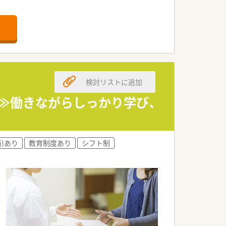
。
検討リストに追加
り≫働きながらしっかり学び、
)あり
教育制度あり
シフト制
す。