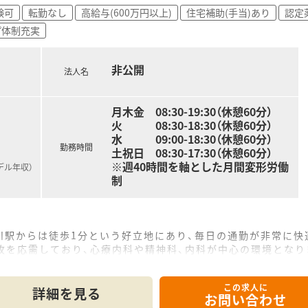
ウハウを学べるため、これからの薬局業界で求められる「かかり
験可
転勤なし
高給与(600万円以上)
住宅補助(手当)あり
認定
で、男性社員の育児休暇取得も進んでいるなど、ライフイベント
プ体制充実
やレクリエーション補助などの福利厚生も充実しており、休日
非公開
法人名
月木金 08:30-19:30（休憩60分）
火 08:30-18:30（休憩60分）
水 09:00-18:30（休憩60分）
勤務時間
土祝日 08:30-17:30（休憩60分）
※週40時間を軸とした月間変形労働
デル年収）
制
川駅からは徒歩1分という好立地にあり、毎日の通勤が非常に快
0枚を応需しており、心療内科や精神科、内科が中心の環境となり
名の計6名体制で、事務員2名と共に協力して店舗を運営してい
この求人に
て】
詳細を見る
お問い合わせ
将来的な管理薬剤師候補として活躍できる意欲的な方を歓迎して