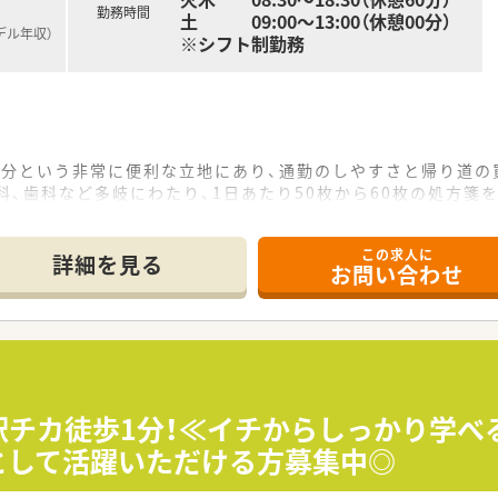
応しております。
勤務時間
土 09:00～13:00（休憩00分）
材（iPad）を使い、往診同行を行っています。
デル年収）
※シフト制勤務
できるので、医師とより迅速に薬についての検討を行うことがで
域のケアマネジャー向けに定期的に勉強会を開催しています。
れてもらいたいという思いから、学会参加費は会社が補助。
宿泊費を全額負担します（条件あり）
1分という非常に便利な立地にあり、通勤のしやすさと帰り道の
でのOFF-JT研修もご用意あり
科、歯科など多岐にわたり、1日あたり50枚から60枚の処方箋
招いて全社合同研修会を開催しています
薬剤師4名、さらに事務員2名を加えた計8名で、手厚い協力体
の実施で、知識をより深めることができます。
籍されており、勉強会を開催しております
この求人に
詳細を見る
もバックアアップあり
お問い合わせ
したドミナント展開を徹底しており、地域住民に「みなさまの薬
社員がついて業務を教えてくださいます。
94年から在宅医療を開始したパイオニアであり、現在も月間30
経験だし…とお悩み中の方も安心いただけます。
いう理念のもと現場の意見を重視しており、風通しの良い組織文
神奈川エリアで長く働きたい方
しており、週平均40時間勤務の中で1日の労働時間を5時間か
のある方大歓迎
間程度と非常に少なく、1分単位で手当が支給されるため、サー
】駅チカ徒歩1分！≪イチからしっかり学
れたい方や、在宅未経験でも今後チャレンジされたい方もオス
付与され、店舗間の応援体制が整っているため取得率も高く、長
員として活躍いただける方募集中◎