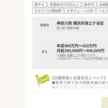
■在宅医療の先駆者としてのノ
駅チカ
年間休日120日以上
新卒可
未経
■産休・育休の取得実績が豊富
かかりつけ薬剤師
大手チェーン以外
ヘル
■会員制リゾートホテルの利用
神奈川県 横浜市保土ケ谷区
勤務地
星川駅 (相鉄本線)
年収400万円～620万円
月給280,000円～400,000円
給与
※経験・役職により異なります。
※30代マネージャーで620万円程度（モ
【店舗情報と応需状況について】
■最寄り駅である相鉄本線の星
■処方箋は1日に約50枚から6
■薬剤師は正社員2名とパート4
【募集背景と求める人物像につい
■欠員補充に伴う募集ですが、