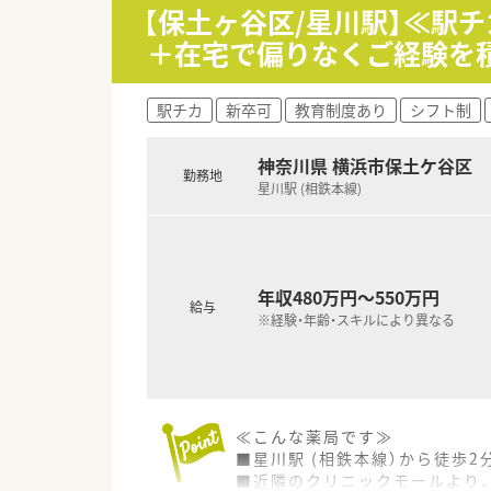
【保土ヶ谷区/星川駅】≪駅チ
◆病床数
＋在宅で偏りなくご経験を
総病床数:106床（一般10床、地
◆診療科目
内科, 消化器科, 循環器科, 外
駅チカ
新卒可
教育制度あり
シフト制
◆薬剤師数
薬剤師 常勤2名 パート2名
神奈川県 横浜市保土ケ谷区
勤務地
星川駅 (相鉄本線)
年収480万円～550万円
給与
※経験・年齢・スキルにより異なる
≪こんな薬局です≫
■星川駅 (相鉄本線）から徒歩
■近隣のクリニックモールより