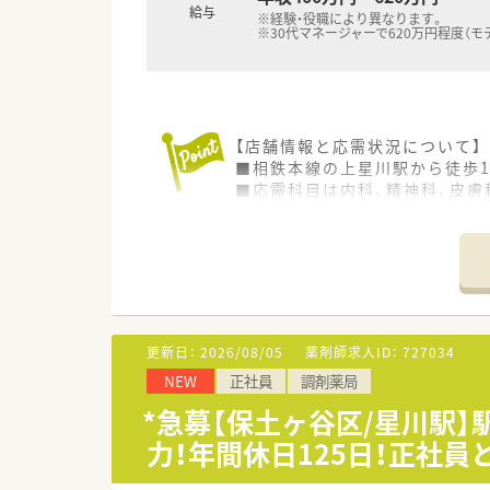
■施設在宅では往診同行にも対
給与
※経験・役職により異なります。
■訪問先でも薬歴を確認できる機
※30代マネージャーで620万円程度（モ
■即座に情報を確認することが
■多職種連携の推進として、地
≪教育制度について≫
■最新の薬学に関する情報に触
【店舗情報と応需状況について】
■学会参加時の登録費、交通費、
■相鉄本線の上星川駅から徒歩
■社内でのOJT研修は勿論、社外
■応需科目は内科、精神科、皮膚
■年に1回、医師や歯科医師を
■人員体制は正社員2名にパート
■店舗単位での計画的な勉強会
■緩和薬物療法認定薬剤師が在
【法人特徴について】
■専門資格を取得されたい方に
■東京と神奈川の首都圏に限定
■OJT研修ではしっかりと先輩
■介護保険制度が始まる前の19
■在宅に携わってみたいけど未
■「会社は全従業員で創る」と
≪こんな方にオススメ≫
更新日：
2026/08/05
薬剤師求人ID：
727034
【勤務実態について】
■転居を伴う異動はないため、
NEW
正社員
調剤薬局
■月単位の変形労働時間制を導入
■地域支援、高齢者福祉に興味
■残業時間は全社平均で月7時
*急募【保土ヶ谷区/星川駅
■在宅のご経験をしっかり積ま
■有給休暇は入社3ヶ月後から
力！年間休日125日！正社
【やりがい/おすすめポイント】