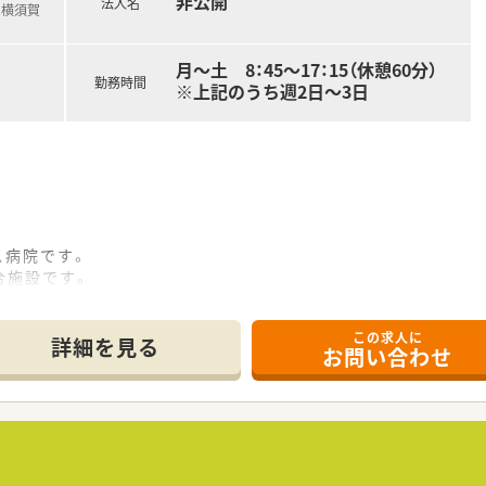
非公開
法人名
R横須賀
月～土 8：45～17：15（休憩60分）
勤務時間
※上記のうち週2日～3日
ス病院です。
合施設です。
敷地入口から病院玄関までの坂道をモノレールが走っております
業として、横浜市から認定を受けています。
この求人に
詳細を見る
お問い合わせ
に対する調剤業務や服薬指導