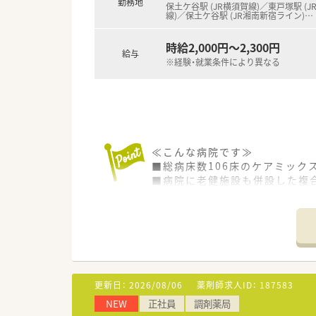
勤務地
保土ケ谷駅 (JR横須賀線)／東戸塚駅 (J
線)／保土ケ谷駅 (JR湘南新宿ライン)
…
時給2,000円～2,300円
給与
※経験・就業条件により異なる
≪こんな病院です≫
■総病床数106床のケアミック
■病院に老健施設も併設した複
■患者様が通院しやすい様に、
■働きやすく子育てしやすい企
≪業務内容≫
■外来患者様および入院患者様
■持参薬鑑別、管理業務
■医薬品管理
更新日：
2026/08/06
薬剤師求人ID：
187583
NEW
正社員
調剤薬局
≪病院概要≫