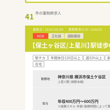
件の薬剤師求人
41
更新日：
2026/08/06
薬剤師求人ID：
184620
NEW
正社員
調剤薬局
【保土ヶ谷区/上星川】駅徒歩
駅チカ
年間休日120日以上
週32h以上
在宅
神奈川県 横浜市保土ケ谷区
勤務地
上星川駅 (相鉄本線)
年収400万円～600万円
給与
※経験スキル・年齢・勤務時間によって