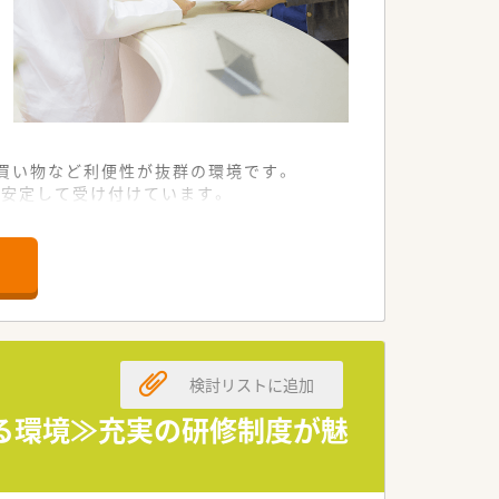
きます。
買い物など利便性が抜群の環境です。
を安定して受け付けています。
制のもと日々の業務に励んでいます。
局」として親しまれる存在です。
00件の訪問実績を誇ります。
化が醸成されているのが特徴です。
検討リストに追加
ら9時間の間で調整しています。
ビス残業の心配も一切ございません。
べる環境≫充実の研修制度が魅
スメです
期連休の相談も柔軟に対応可能です。