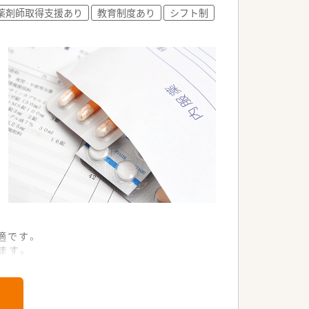
つけ」としての実力が身につきます。
薬剤師取得支援あり
教育制度あり
シフト制
に柔軟に対応できる点が魅力です。
を贅沢に過ごす楽しみも得られます。
適です。
ます。
ます。
います。