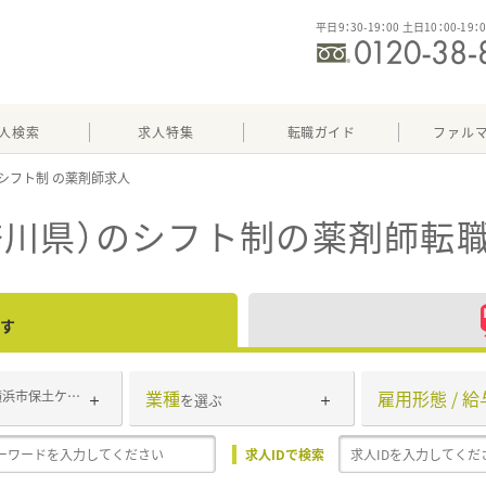
平日9：30-19：00 土日10：00-19：
人検索
求人特集
転職ガイド
ファル
シフト制
奈川県）のシフト制
の薬剤師転職
す
業種
雇用形態 / 給
横浜市保土ケ谷区
を選ぶ
求人IDで検索