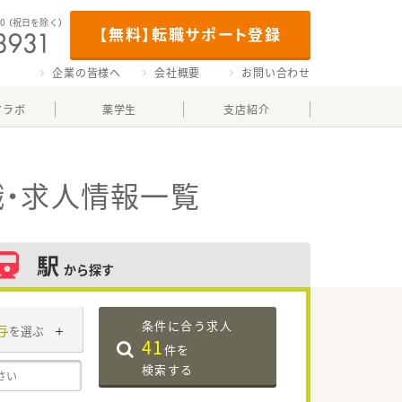
00
（祝日を除く）
【無料】転職サポート登録
企業の皆様へ
会社概要
お問い合わせ
マラボ
薬学生
支店紹介
・求人情報一覧
駅
から探す
条件に合う求人
与
を選ぶ
41
件を
検索する