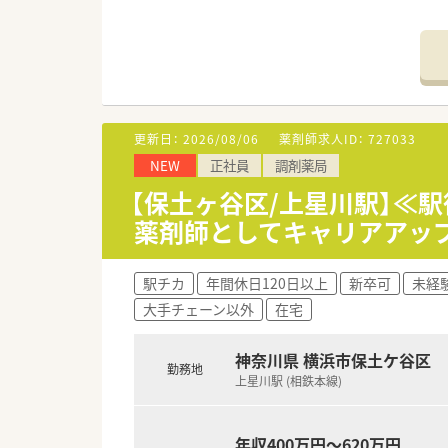
≪こんな法人です≫
■鎌倉市を中心に、県内で12店
■調剤薬局のみならず、居宅介
■グループ内で協業しながらワ
■在宅に注力しますが、もちろ
■外来処方箋対応がベースにあ
更新日：
2026/08/06
薬剤師求人ID：
727033
■薬剤師の平均年齢は42歳、定
NEW
正社員
調剤薬局
■新卒薬剤師も毎年入社されて
■近年は在宅に関わりたいとい
【保土ヶ谷区/上星川駅】≪
■完全週休2日で、年間休日は1
薬剤師としてキャリアアッ
■有休も取得しやすい環境で、
≪在宅について≫
駅チカ
年間休日120日以上
新卒可
未経
■現在、約1,000名の在宅の
大手チェーン以外
在宅
■在宅件数の内訳は、居宅6割、
■在宅専任薬剤師がチーム一丸
■毎朝行うミーティングで、ス
神奈川県 横浜市保土ケ谷区
勤務地
■訪問する薬剤師が変わると、
上星川駅 (相鉄本線)
■わからないことを聞いたり、
在宅に慣れていない新人薬剤師
■4店舗にクリーンベンチを導
年収400万円～620万円