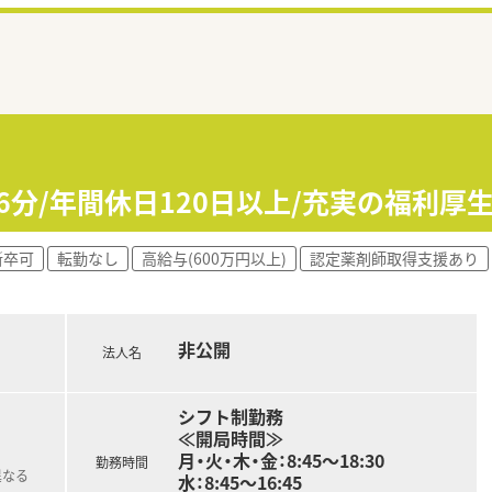
6分/年間休日120日以上/充実の福利厚
新卒可
転勤なし
高給与(600万円以上)
認定薬剤師取得支援あり
非公開
法人名
シフト制勤務
≪開局時間≫
月・火・木・金：8:45～18:30
勤務時間
異なる
水：8:45～16:45