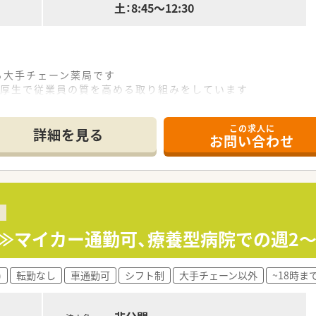
土：8:45～12:30
る大手チェーン薬局です
利厚生で従業員の質を高める取り組みをしています
この求人に
詳細を見る
お問い合わせ
迄≫マイカー通勤可、療養型病院での週2
)
転勤なし
車通勤可
シフト制
大手チェーン以外
~18時ま