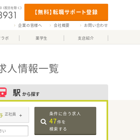
00
（祝日を除く）
【無料】転職サポート登録
企業の皆様へ
会社概要
お問い合わせ
マラボ
薬学生
支店紹介
求人情報一覧
駅
から探す
条件に合う求人
与
正社員
47
件を
検索する