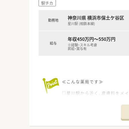
■首都圏を中心に約150店舗
駅チカ
ません。
■管理栄養士や理学療法士が多
神奈川県 横浜市保土ケ谷区
います。
勤務地
星川駅 (相鉄本線)
■ボトムアップ型の組織文化が
ます。
年収450万円～550万円
【こんな方にオススメ】
給与
※経験・スキル考慮
■和田町駅から徒歩1分という
昇給・賞与有
す。
■充実した教育体制のもとで多科
す。
■ライフステージの変化に合わ
案件です。
≪こんな薬局です≫
□星川駅から近く、皮膚科をメ
□最寄駅から近いので近隣の方
□科目が比較的軽めですので経