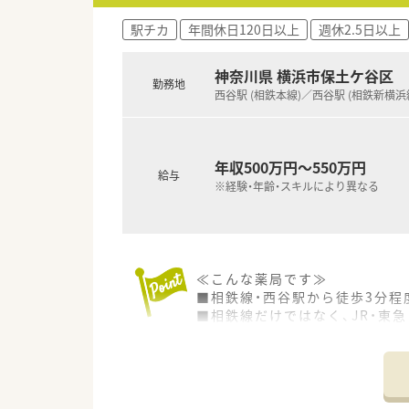
駅チカ
年間休日120日以上
週休2.5日以上
神奈川県 横浜市保土ケ谷区
勤務地
西谷駅 (相鉄本線)／西谷駅 (相鉄新横浜
年収500万円～550万円
給与
※経験・年齢・スキルにより異なる
≪こんな薬局です≫
■相鉄線・西谷駅から徒歩3分程
■相鉄線だけではなく、JR・東
■整形外科・眼科のクリニック
■常勤・パートどちらも複数名
■木日祝の固定休み、土曜は16
■休憩120分で業務時間も短め
■現状、在宅業務はなく、外来中