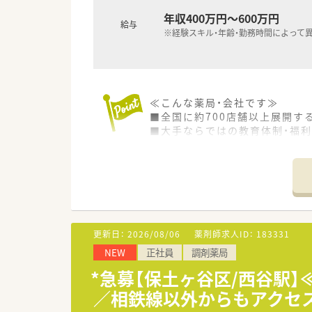
年収400万円～600万円
≪研修制度・キャリアパス≫
給与
■中途薬剤師の入社時研修あり
※経験スキル・年齢・勤務時間によって
店舗勤務の前にもWEBで5日間
■「階層別研修」「職種別研修」
■ご本人の希望により部門間の異
≪こんな薬局・会社です≫
■全国に約700店舗以上展開す
■大手ならではの教育体制・福
更新日：
2026/08/06
薬剤師求人ID：
183331
NEW
正社員
調剤薬局
*急募【保土ヶ谷区/西谷駅】
／相鉄線以外からもアクセ