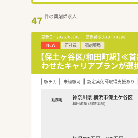
件の薬剤師求人
47
更新日：
2026/08/06
薬剤師求人ID：
40398
NEW
正社員
調剤薬局
【保土ヶ谷区/和田町駅】≪
わせたキャリアプランが選
駅チカ
未経験可
認定薬剤師取得支援あり
神奈川県 横浜市保土ケ谷区
勤務地
和田町駅 (相鉄本線)