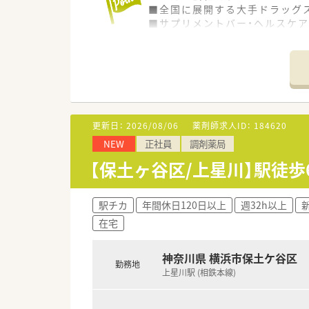
■全国に展開する大手ドラッグ
■サプリメントバー・ヘルスケア
健康を管理します。
■全店舗に錠剤監査システム・
す。
■女性活躍推進法に基づく基準適
■1店舗あたりの薬剤師人数、
せん。
更新日：
2026/08/06
薬剤師求人ID：
184620
≪充実の福利厚生≫
NEW
正社員
調剤薬局
■入社2年目から7連休取得(ほ
■育児休業復帰率96％ 育児時
【保土ヶ谷区/上星川】駅徒歩
再雇用ライセンス制度 (退職後
≪薬局の特徴≫
駅チカ
年間休日120日以上
週32h以上
■保土ヶ谷駅から徒歩圏内のド
在宅
■薬局のうえ階に複数クリニッ
神奈川県 横浜市保土ケ谷区
≪業務内容≫
勤務地
■ドラッグストアの調剤併設型
上星川駅 (相鉄本線)
■処方箋は約100枚/日程度
■調剤業務はもちろん一部OTC