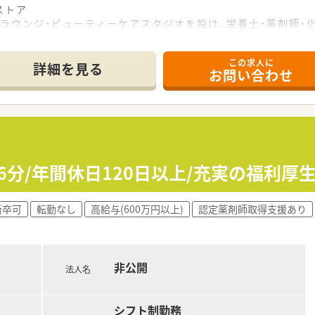
ストア
ラウンジ・ビューティーケアスタジオを設け、栄養士・薬剤師・
音声入力システム・監査システム導入し、機械化をはかり薬剤師
この求人に
詳細を見る
お問い合わせ
合厚生大臣より「えるぼし（最高位の3段階目）」認定を取得し
処方箋の応需枚数は調剤併設ドラックでトップクラス！処方箋に
ぼ全員が取得しています)
短勤務は、お子様が小学校6年生まで可能(1日6時間勤務)
6分/年間休日120日以上/充実の福利厚
3年間であれば、同資格での再入社可能)
新卒可
転勤なし
高給与(600万円以上)
認定薬剤師取得支援あり
ラッグストア併設型の調剤薬局
クが入っており、それに加え駅近ということもあり面対応で複数
非公開
法人名
の店舗で外来をメイン
業務の対応もございます。
シフト制勤務