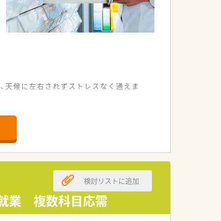
、天候に左右されずストレスなく通えま
む幅広い科目を経験できます。
し合いながら業務に励んでいます。
ら誠実に業務を遂行できる方を求めま
剤師としての第一歩を後押しいたしま
検討リストに追加
ント職に挑戦したい意欲的な方を歓迎し
0就業 複数科目応需