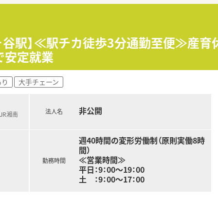
ヶ谷駅】≪駅チカ徒歩3分通勤至便≫産育休
で安定就業
あり
大手チェーン
非公開
法人名
JR湘南
週40時間の変形労働制（原則実働8時
間）
≪営業時間≫
勤務時間
平日：9：00～19：00
土 ：9：00～17：00