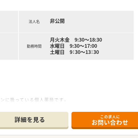
を展開する大手チェーンであり、特定の地域に特化したドミナン
数在籍しており、薬物治療だけでなく食事や運動の側面からも
非公開
法人名
根付いており、現場発信のアイデアを尊重する社風があるため
月火木金 9:30～18:30
水曜日 9:30～17:00
勤務時間
利便性を重視される方や、相鉄線沿線の地域に密着して長く働き
土曜日 9：30～13：30
目の知識を学びたい20代から30代の方や、将来的にマネジ
せた時短勤務や休暇制度を重視し、仕事とプライベートをどち
インに扱っている個人薬局です。
以外にも電車通勤の方にもオススメ◎
験が浅い方でも未経験の方でも安心です。
この求人に
詳細を見る
お問い合わせ