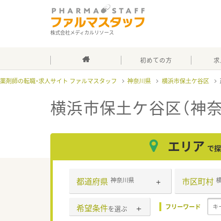
株式会社メディカルリソース
初めての方
求
薬剤師の転職・求人サイト ファルマスタッフ
神奈川県
横浜市保土ケ谷区
横浜市保土ケ谷区（神
エリア
で探
都道府県
市区町村
神奈川県
希望条件
フリーワード
を選ぶ