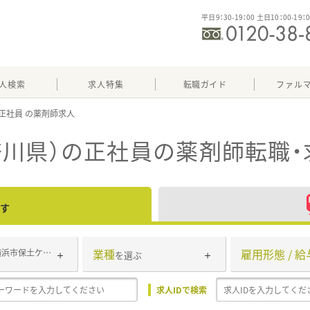
平日9：30-19：00 土日10：00-19：
人検索
求人特集
転職ガイド
ファル
正社員
奈川県）の正社員
の薬剤師転職・
す
業種
雇用形態 / 給
横浜市保土ケ谷区
を選ぶ
求人IDで検索