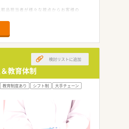
化粧品担当者が様々な視点からお客様の
に求められる対人業務に注力しておりま
ています。
触れられずスキルが落ちる心配もありま
検討リストに追加
生＆教育体制
教育制度あり
シフト制
大手チェーン
科目も応需しております。