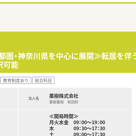
首都圏・神奈川県を中心に展開≫転居を伴
択可能
教育制度あり
総合科目
薬樹株式会社
法人名
薬樹薬局 和田町
≪開局時間≫
月火水金 09：00～19：00
木 09：30～17：30
土 09：00～17：30