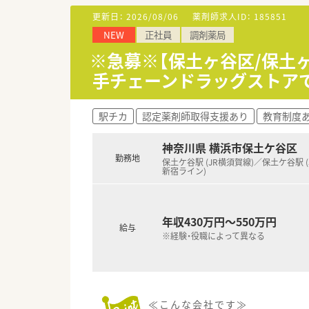
更新日：
2026/08/06
薬剤師求人ID：
185851
NEW
正社員
調剤薬局
※急募※【保土ヶ谷区/保土
手チェーンドラッグストア
駅チカ
認定薬剤師取得支援あり
教育制度
神奈川県 横浜市保土ケ谷区
勤務地
保土ケ谷駅 (JR横須賀線)／保土ケ谷駅 (
新宿ライン)
年収430万円～550万円
給与
※経験・役職によって異なる
≪こんな会社です≫