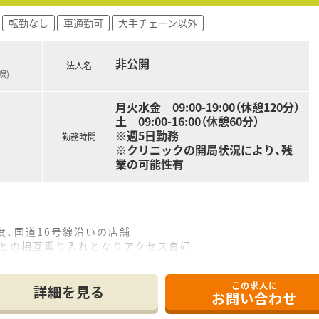
転勤なし
車通勤可
大手チェーン以外
非公開
法人名
線)
月火水金 09:00-19:00（休憩120分）
土 09:00-16:00（休憩60分）
※週5日勤務
勤務時間
※クリニックの開局状況により、残
業の可能性有
度、国道16号線沿いの店舗
急との相互乗り入れとなりアクセス良好
に隣接しており軽量科目メイン
在籍でお休みの相談などもしやすいです
この求人に
時までと短め
詳細を見る
お問い合わせ
、お近くにお住まいなら一回帰宅することもできます
心で運営しています