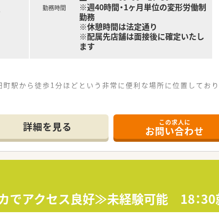
※週40時間・1ヶ月単位の変形労働制
勤務時間
る
勤務
※休憩時間は法定通り
※配属先店舗は面接後に確定いたし
ます
田町駅から徒歩1分ほどという非常に便利な場所に位置しており
心に1日平均100枚ほど応需しており、呼吸器科や小児科を含
して常時4名体制を維持しており、事務スタッフ2名と共に協力
この求人に
詳細を見る
お問い合わせ
て】
」としての機能を強化するために、周囲と円滑な連携を図りなが
剤未経験の方も受け入れており、入社後の丁寧な研修を通じて薬
てスキルアップを目指す方や、将来的に管理薬剤師やマネジメ
チカでアクセス良好≫未経験可能 18：3