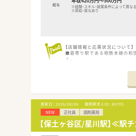
年収420万円～500万円
給与
※経験・スキル・就業条件によって異な
※昇給・賞与あり
【店舗情報と応需状況について】
■最寄り駅である相鉄本線の和
す。
■処方箋は近隣のクリニックを中
■常勤とパートの薬剤師が在籍
【募集背景と求める人物像につい
■地域に根ざした「健康屋さん
す。
■30代までの若手であれば調
更新日：
2026/08/06
薬剤師求人ID：
80705
す。
NEW
正社員
調剤薬局
■現状に満足せず自ら手を挙げ
ます。
【保土ヶ谷区/星川駅】≪駅
【法人特徴について】