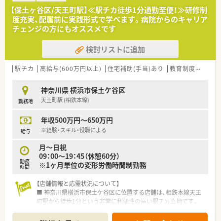
【保土ヶ谷区/天王町駅】≪駅チカ徒歩1分通勤至便！≫研修制
度充実、配属前に実践形式で学べます。病院からのキャリア
チェンジの方にもオススメです
検討リストに追加
駅チカ
高給与(600万円以上)
住宅補助(手当)あり
教育制度あり
大
神奈川県 横浜市保土ケ谷区
天王町駅 (相鉄本線)
勤務地
年収500万円～650万円
※経験・スキル・役職による
給与
月～日祝
09：00～19：45（休憩60分）
勤務
※1ヶ月単位の変形労働時間制勤務
時間
【店舗情報と応需状況について】
■ 神奈川県横浜市保土ケ谷区に位置する店舗は、相鉄本線天王
町駅から徒歩1分という非常に利便性の高い駅チカ立地です。
■ 応需科目は内科、精神科、小児科、皮膚科、眼科、耳鼻科、整形
外科と多岐にわたり、面応需も多いことが特徴です。