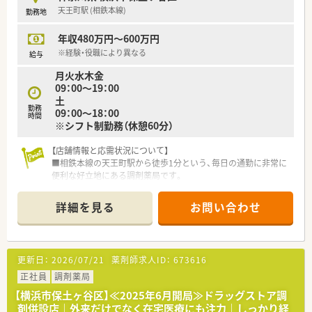
天王町駅 (相鉄本線)
勤務地
年収480万円～600万円
※経験・役職により異なる
給与
月火水木金
09：00～19：00
土
勤務
09：00～18：00
時間
※シフト制勤務（休憩60分）
【店舗情報と応需状況について】
■相鉄本線の天王町駅から徒歩1分という、毎日の通勤に非常に
便利な好立地にある調剤薬局です。
■近隣にあるクリニックビルから、内科や皮膚科、小児科など多
岐にわたる科目を応需しています。
詳細を見る
お問い合わせ
■1日の処方箋応需枚数は約30枚程度となっており、幅広い処方
内容に触れながら経験を積めます。
【法人特徴について】
更新日：
2026/07/21
薬剤師求人ID：
673616
■関東や東海地方を中心に広域に展開しており、地域に根差した
薬局運営を行っている安定企業です。
正社員
調剤薬局
■現場の意見を尊重するボトムアップ型の社風であり、店舗ごと
【横浜市保土ヶ谷区】≪2025年6月開局≫ドラッグストア調
に大きな裁量権を持たせています。
剤併設店｜外来だけでなく在宅医療にも注力｜しっかり経