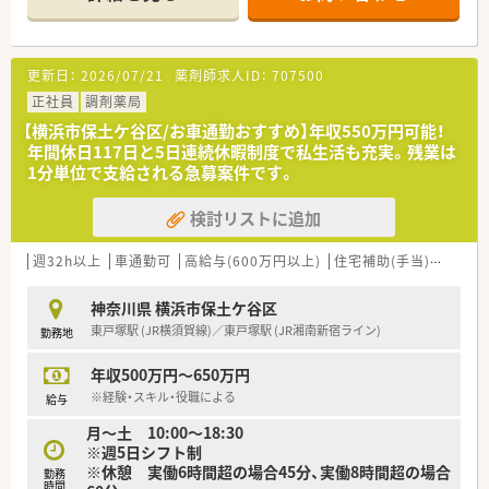
り、総合科目を応需する地域密着型の調剤薬局である可能性が高
いです。
■ 処方箋応需枚数や勤務する薬剤師・事務の具体的な人数情報
は不足しており、詳細な体制状況については追加確認が必要で
更新日：
2026/07/21
薬剤師求人ID：
707500
す。
正社員
調剤薬局
【法人特徴について】
【横浜市保土ケ谷区/お車通勤おすすめ】年収550万円可能！
■ 関東および東海に723店舗を展開する調剤併設型ドラッグス
年間休日117日と5日連続休暇制度で私生活も充実。残業は
トアチェーンであり、東京・神奈川の合計店舗数は業界No.1で
1分単位で支給される急募案件です。
す。
■ 連続成長33年を更新中で、業界トップクラスの経常利益を継
検討リストに追加
続しており、安定した経営基盤を持っていることが強みです。
■ 店舗の9割以上が住宅街立地に展開しているため、地域に根差
した「かかりつけ薬局」として機能していることが特徴です。
週32h以上
車通勤可
高給与(600万円以上)
住宅補助(手当)あり
認
【職場環境と雰囲気】
神奈川県 横浜市保土ケ谷区
■ 従業員の労働環境整備に配慮があり、妊娠中は5時間までの時
東戸塚駅 (JR横須賀線)／東戸塚駅 (JR湘南新宿ライン)
勤務地
短勤務が可能で、妊産婦検診時には公休や有給を使用せずに時間
取得が可能です。
年収500万円～650万円
■ 育児休業中は最長2歳まで取得可能であり、育児休業中には週
1～2日のフレキシブル勤務も選択可能です。
※経験・スキル・役職による
給与
■ お子様が小学校3年生の学年末まで5時間の時短勤務が可能で
月～土 10:00～18:30
あり、最大10日までの看護休暇も取得できるため安心です。
※週5日シフト制
※休憩 実働6時間超の場合45分、実働8時間超の場合
【こんな方にオススメ】
勤務
時間