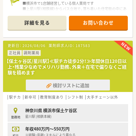
■横浜市で1店舗経営している個人薬局です
■上星川駅（相鉄線）からバス立地で、落ち着いた住宅街の中にあ
ります
■お隣の内科系クリニックより、内科・小児科・循環器科を中心に
詳細を見る
お問い合わせ
応需
■近隣に急性期病院がある為、そちらから一部来る場合もありま
す
■地元のかかりつけ薬剤師として、患者様との関係を大事にして
更新日：
2026/08/06
薬剤師求人ID：
187583
います
■清潔で整理整頓された調剤室
正社員
調剤薬局
■ご年齢はスキルに応じて、幅広くご検討可能です
【保土ヶ谷区/星川駅】≪駅チカ徒歩2分！≫年間休日120日以
■午後帯ご勤務可能な方歓迎です
上・残業少なめでメリハリ勤務、外来＋在宅で偏りなくご経
験を積めます
検討リストに追加
駅チカ
新卒可
教育制度あり
シフト制
大手チェーン以外
神奈川県 横浜市保土ケ谷区
星川駅 (相鉄本線)
勤務地
年収480万円～550万円
※経験・年齢・スキルにより異なる
給与