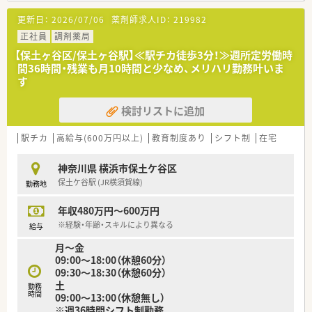
では産休・育休の希望取得率も100％！長く働き続けるための環
★薬剤師を守る独自システム
更新日：
2026/07/06
薬剤師求人ID：
219982
境づくりを考え、ライフステージに応じた福利厚生をご用意して
業務をサポートするために様々なシステムを独自開発していま
います。
す。
正社員
調剤薬局
また、患者さまへの想いをカタチにする「リトルチャレンジ制
その一つが約20年前から導入され、進化を続けている調剤シス
【保土ヶ谷区/保土ヶ谷駅】≪駅チカ徒歩3分！≫週所定労働時
度」では「現場主義」を念頭に、
テム「SPITS」。
間36時間・残業も月10時間と少なめ、メリハリ勤務叶いま
地域・店舗ごとに異なる患者さまのニーズやスタッフの思いを実
処方箋受付から一連の調剤業務を連動させ、業務効率化を図るほ
す
現する取り組みも行っています。
か、
入社後もひとりひとりの薬剤師像に近しい多彩なキャリアステ
調剤過誤防止機能を高め、患者様と働くスタッフを守っていま
ップをご用意しております。
検討リストに追加
す。
こうした働きやすい環境づくりに力を入れている『さくら薬局グ
システム改修が必要な制度変更があった場合も、迅速に対応でき
ループ』でご活躍されてみませんか？
る強みを生かしていきます。
駅チカ
高給与(600万円以上)
教育制度あり
シフト制
在宅
★刷新された新規採用者研修
神奈川県 横浜市保土ケ谷区
中途入社ならではの悩みを解消し、さくら薬局グループのビジョ
保土ケ谷駅 (JR横須賀線)
勤務地
ンや社内規定などをご案内。
同期入社の方との繋がりを踏まえ、『さくら薬局の薬剤師』とし
年収480万円～600万円
て、安心してキャリアをスタートいただくための研修です。
店舗OJT・フォローアップや通常の社内研修と絡めて中途入社専
※経験・年齢・スキルにより異なる
給与
門の体系的な研修をご用意。
月～金
安心して飛び込める体制が整備されています。
09:00～18:00（休憩60分）
09:30～18:30（休憩60分）
★業界トップクラスの認定薬局数と盤石化を図る組織体制
土
全店舗で地域連携薬局を目指している地域に根差した調剤薬局
勤務
時間
09:00～13:00（休憩無し）
です。
※週36時間シフト制勤務
がん診療連携拠点病院等との密な連携を行いつつ、より高度な薬