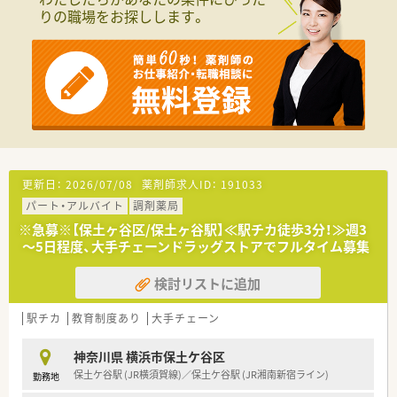
■今回は週32時間以上のパート募集ですが、
りの職場をお探しします。
将来常勤や管理薬剤師を担える方歓迎です！
更新日：
2026/07/08
薬剤師求人ID：
191033
パート・アルバイト
調剤薬局
※急募※【保土ヶ谷区/保土ヶ谷駅】≪駅チカ徒歩3分！≫週3
～5日程度、大手チェーンドラッグストアでフルタイム募集
検討リストに追加
駅チカ
教育制度あり
大手チェーン
神奈川県 横浜市保土ケ谷区
保土ケ谷駅 (JR横須賀線)／保土ケ谷駅 (JR湘南新宿ライン)
勤務地