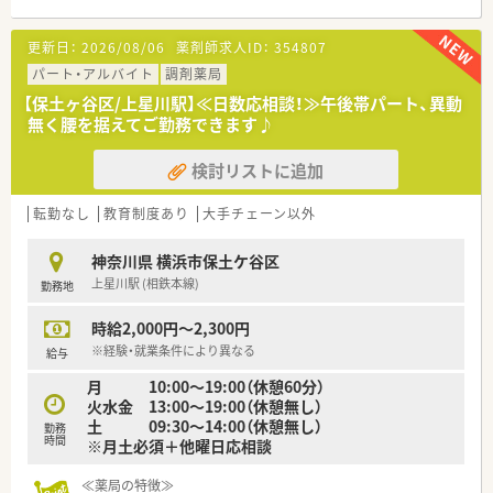
更新日：
2026/08/06
薬剤師求人ID：
354807
パート・アルバイト
調剤薬局
【保土ヶ谷区/上星川駅】≪日数応相談！≫午後帯パート、異動
無く腰を据えてご勤務できます♪
検討リストに追加
転勤なし
教育制度あり
大手チェーン以外
神奈川県 横浜市保土ケ谷区
上星川駅 (相鉄本線)
勤務地
時給2,000円～2,300円
※経験・就業条件により異なる
給与
月 10:00～19:00（休憩60分）
火水金 13:00～19:00（休憩無し）
土 09:30～14:00（休憩無し）
勤務
時間
※月土必須＋他曜日応相談
≪薬局の特徴≫