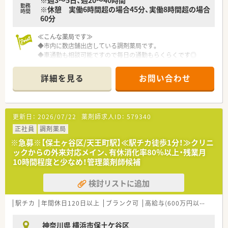
勤務
※休憩 実働6時間超の場合45分、実働8時間超の場合
時間
60分
≪こんな薬局です≫
◆市内に数店舗出店している調剤薬局です。
◆車通勤も相談可能ですので毎日の通勤もらくらくです◎
◆ブランクをお持ちの方にも安心の研修制度！
大手薬局での外部研修やマナー研修あります。
詳細を見る
お問い合わせ
◆最新の機材が揃っているので、効率よく・安全に調剤が行えま
す♪
更新日：
2026/07/22
薬剤師求人ID：
579340
正社員
調剤薬局
※急募※【保土ヶ谷区/天王町駅】≪駅チカ徒歩1分！≫クリニ
ックからの外来対応メイン、有休消化率80％以上・残業月
10時間程度と少なめ！管理薬剤師候補
検討リストに追加
駅チカ
年間休日120日以上
ブランク可
高給与(600万円以上)
寮・
神奈川県 横浜市保土ケ谷区