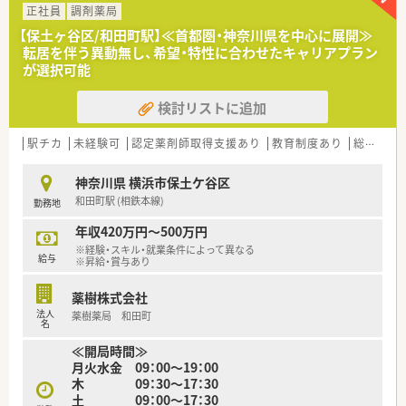
■人材定着率97％で、医療業界では非常に高水準！
正社員
調剤薬局
■自動監査システムや自動混注器などの最新設備導入済みで調
【保土ヶ谷区/和田町駅】≪首都圏・神奈川県を中心に展開≫
剤過誤等が少ないです。
転居を伴う異動無し、希望・特性に合わせたキャリアプラン
が選択可能
≪薬局の特徴≫
■2020年10月にできた商業施設内にある、クリニックモールの
検討リストに追加
薬局です。
■上星川駅徒歩1分の好立地です！
■応需元は同フロアーにある整形、皮膚科、内科より処方箋を受
駅チカ
未経験可
認定薬剤師取得支援あり
教育制度あり
総合科目
けています。まだ新しい店舗で広く清潔感のある薬局です。
神奈川県 横浜市保土ケ谷区
≪こんな方にオススメです≫
和田町駅 (相鉄本線)
勤務地
■大手チェーンで安定してご勤務されたい方。
■クリニックモールで多科目を学ばれたい方。
年収420万円～500万円
※経験・スキル・就業条件によって異なる
給与
※昇給・賞与あり
薬樹株式会社
法人
薬樹薬局 和田町
名
≪開局時間≫
月火水金 09：00～19：00
木 09：30～17：30
土 09：00～17：30