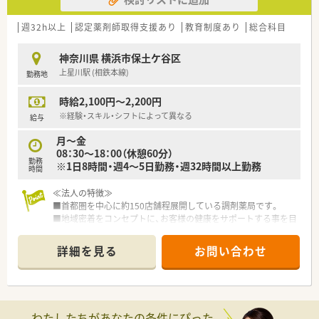
【求人情報について】
■正社員としての採用で、年収は経験やスキルを考慮して500万
週32h以上
認定薬剤師取得支援あり
教育制度あり
総合科目
円から600万円の提示が可能です。
■年間休日は123日確保されており、完全週休2日制でしっかり
神奈川県 横浜市保土ケ谷区
と体を休めながら働くことができます。
上星川駅 (相鉄本線)
勤務地
■残業代は1分単位で支給される仕組みが整っており、サービス
残業の心配がなく安心して働けます。
時給2,100円～2,200円
※経験・スキル・シフトによって異なる
給与
月～金
08：30～18：00（休憩60分）
勤務
※1日8時間・週4～5日勤務・週32時間以上勤務
時間
≪法人の特徴≫
■首都圏を中心に約150店舗程展開している調剤薬局です。
■地域密着をコンセプトに、お客様の健康をサポートする事を目
指しています
■薬局内のIT化推進による業務の効率化を図っています
詳細を見る
お問い合わせ
■チェーン企業のため安定性は抜群、福利厚生の充実さが魅力の
一つですね
≪薬局の特徴≫
■総合病院門前にある薬局です
わたしたちがあなたの条件にぴった