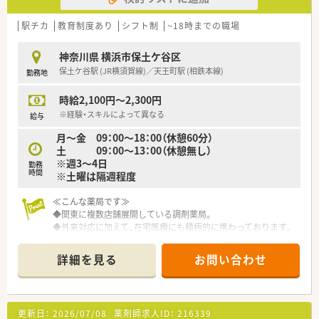
■保土ヶ谷駅（JR横須賀線）から徒歩3分程度の好立地！
■近隣クリニック＋面対応で広く処方を応需しております
駅チカ
教育制度あり
シフト制
~18時までの職場
■週3～5日程度のフルタイムのパート募集
神奈川県 横浜市保土ケ谷区
保土ケ谷駅 (JR横須賀線)／天王町駅 (相鉄本線)
勤務地
時給2,100円～2,300円
※経験・スキルによって異なる
給与
月～金 09：00～18：00（休憩60分）
土 09：00～13：00（休憩無し）
※週3～4日
勤務
時間
※土曜は隔週程度
≪こんな薬局です≫
◆関東に複数店舗展開している調剤薬局。
◆外来対応に加えて、在宅医療にも積極的に携わっております。
◆お車の運転できる方歓迎です♪
詳細を見る
お問い合わせ
更新日：
2026/07/08
薬剤師求人ID：
216339