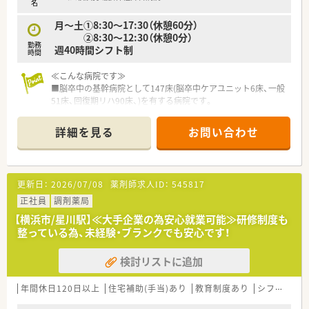
名
という本質的な業務に専念できます。
月～土①8:30～17:30（休憩60分）
②8:30～12:30（休憩0分）
勤務
週40時間シフト制
時間
≪こんな病院です≫
■脳卒中の基幹病院として147床(脳卒中ケアユニット6床、一般
51床、回復期リハ90床、)を有する病院です。
■脳神経外科領域に特化して、
急性期から回復期リハビリテーションまでに対応できる病院で
詳細を見る
お問い合わせ
す。
■大手医療グループIMSグループの病院です。IMSグループは「や
りがいを感じながら働きたい」という想いに応えられるよう、職
場環境を整えています。
更新日：
2026/07/08
薬剤師求人ID：
545817
■24時間対応の託児所を完備しています。
■小学校低学年のお子様は学童保育の利用も可能です
正社員
調剤薬局
■食堂も2023年にリニューアルされています
【横浜市/星川駅】≪大手企業の為安心就業可能≫研修制度も
整っている為、未経験・ブランクでも安心です！
≪業務内容≫
■入院患者様の調剤、監査、注射調剤業務
検討リストに追加
■病棟業務も行っています
■夜勤はありません
■早番、遅番はありません日祝含む8:30～17:30週5日のシフト
年間休日120日以上
住宅補助(手当)あり
教育制度あり
シフト制
勤務となります