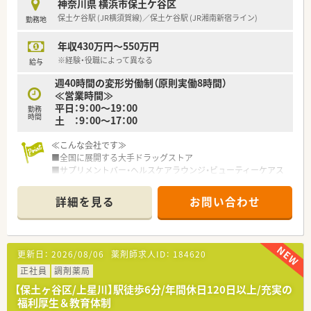
神奈川県 横浜市保土ケ谷区
【法人特徴について】
保土ケ谷駅 (JR横須賀線)／保土ケ谷駅 (JR湘南新宿ライン)
勤務地
■首都圏を中心に約150店舗を展開する大手チェーンであり、特
定の地域に特化したドミナント展開により転居を伴う異動の心
年収430万円～550万円
配はありません。
■管理栄養士や理学療法士が多数在籍しており、薬物治療だけで
※経験・役職によって異なる
給与
なく食事や運動の側面からも患者様の健康をトータルでサポー
週40時間の変形労働制（原則実働8時間）
トしています。
≪営業時間≫
■ボトムアップ型の組織文化が根付いており、現場発信のアイデ
平日：9：00～19：00
アを尊重する社風があるため自身の提案を形にできるやりがい
勤務
時間
土 ：9：00～17：00
があります。
≪こんな会社です≫
【こんな方にオススメ】
■全国に展開する大手ドラッグストア
■和田町駅から徒歩1分という利便性を重視される方や、相鉄線
■サプリメントバー・ヘルスケアラウンジ・ビューティーケアス
沿線の地域に密着して長く働きたいと考えている薬剤師の方に
タジオを設け、栄養士・薬剤師・化粧品担当者が様々な視点からお
最適です。
客様の健康を管理します。
■充実した教育体制のもとで多科目の知識を学びたい20代から
詳細を見る
お問い合わせ
■全店舗に錠剤監査システム・音声入力システム・監査システム
30代の方や、将来的にマネジメント職を目指したい方に強く推
導入し、機械化をはかり薬剤師に求められる対人業務に注力して
奨します。
おります。
■ライフステージの変化に合わせた時短勤務や休暇制度を重視
■女性活躍推進法に基づく基準適合厚生大臣より「えるぼし（最
し、仕事とプライベートをどちらも大切にしたいという方にぴっ
更新日：
2026/08/06
薬剤師求人ID：
184620
高位の3段階目）」認定を取得しています。
たりの案件です。
■1店舗あたりの薬剤師人数、処方箋の応需枚数は調剤併設ドラ
正社員
調剤薬局
ックでトップクラス！処方箋に触れられずスキルが落ちる心配も
【保土ヶ谷区/上星川】駅徒歩6分/年間休日120日以上/充実の
ありません。
福利厚生＆教育体制