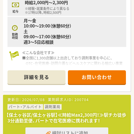
時給2,000円～2,300円
※経験・就業条件により異なる
給与
※17時以降、時給2,500円
月～金
10:00～19:00（休憩60分）
土
勤務
09:00～17:00（休憩60分）
時間
週3～5日応相談
≪こんな会社です≫
■全国に1,300店舗以上出店しており調剤事業を中心に、
OTC･在宅医療･訪問介護などヘルスケアに関わる幅広い事業
を展開されています。
■1薬局あたりの薬剤師数が平均5,5人と多めに配置しており安
詳細を見る
お問い合わせ
心して勤務する事が可能です。
また1名あたりの平均処方箋枚数が18枚/日と少なめです
■監査等をしっかりと行う事が出来る環境のため過誤率は驚異
の0.0031％前後！
更新日：
2026/07/08
薬剤師求人ID：
200704
人数体制にゆとりがあるため急なお休み等も対応可能です
■中途入社の方には店舗でのOJTシートによる研修と会社全体
パート・アルバイト
調剤薬局
での研修等の様々な研修がございます
【保土ヶ谷区/保土ヶ谷駅】≪時給Max2,300円！≫駅チカ徒歩
■調剤研修以外、OTCについても学習できる環境があり、
3分通勤至便、パートで在宅医療に携われます！
OTC事業を幅広く展開している強みがあります
検討リストに追加
≪こんな薬局です≫