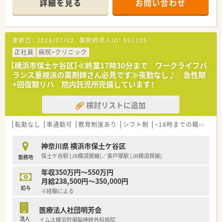
詳細を見る
お問い合わせ
■ 1日あたりの処方箋応需枚数は80枚から100枚であり、常勤4
名、パート2名、事務2名の体制で対応されています。
【法人特徴について】
更新日：
2026/07/02
薬剤師求人ID：
591105
■ 関東および東海に717店舗を展開している調剤併設型ドラッ
グストアチェーンであり、安定した経営基盤を持っています。
正社員
病院・クリニック
■ 東京・神奈川の合計店舗数は業界No.1を誇り、人口増加の首都
【横浜市保土ケ谷区】≪終業17時30分まで ワークライフバ
圏で高いシェアを確保し、連続成長34年を更新中です。
ランス重視派の薬剤師さん必見です≫夜勤なし♪ 急性期
■ 東証プライム市場上場企業として、業界トップクラスの経常
+回復期リハ 院内託児所完備しています！
利益を継続しているため、企業の安定性は抜群です。
検討リストに追加
【こんな取り組みをしています】
■ 入社前に薬局を模した調剤研修センターで、調剤手技や機器
操作などの実戦形式の研修を実施しています。
転勤なし
車通勤可
教育制度あり
シフト制
~18時までの職場
■ 患者様の居宅を再現した在宅研修センターで、訪問業務を模
擬体験し在宅医療への理解を深めます。
神奈川県 横浜市保土ケ谷区
■ OTC研修や健康食品に関する研修も実施しており、薬剤師と
保土ケ谷駅 (JR横須賀線)／東戸塚駅 (JR横須賀線)
勤務地
して幅広いカウンセリング力の強化を後押しします。
年収350万円～550万円
【やりがい/おすすめポイント】
月給238,500円～350,000円
■ 社員慰労金支給や退職金制度、従業員割引購入制度など、大手
給与
※経験による
ならではの手厚い福利厚生が魅力です。
■ 育児休業からの復職率は100%の実績があり、ライフイベント
医療法人社団明芳会
に合わせて長く活躍できる環境が整っています。
法人
イムス横浜狩場脳神経外科病院
■ 個人へのノルマは一切ありませんので、お客様の満足度向上