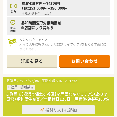
■年間休日は117日確保されており、週休2日制のシフトに加え
年収419万円～743万円
て5日間の連続休暇制度の取得率も97.6％と非常に高水準です。
月給253,000円～390,000円
■残業時間は1分単位ですべて計算して支給される仕組みとなっ
給与
※経験・各種手当による
ており、全店平均でも月15分程度と非常に少なくなっておりま
す。
週40時間変形労働時間制
■有給休暇は半日単位で柔軟に取得することが可能であり、
※店舗により異なる
勤務
2022年度の実績では平均14.1日を消化している良好な職場環境
時間
です。
＜こんな会社です＞
【こんな取り組みをしています】
人々の人生に寄り添い、地域に「ライフケア」をもたらす薬局に
■妊娠中から5時間までの時短勤務が可能であり、妊産婦検診時
なるために。
には公休や有給を消化せずに受診時間が取れる手厚い支援があ
さくら薬局グループでは様々な取り組みとともに、患者さまひと
ります。
りひとりの人生に寄り添い、質の高い医療サービスを届ける薬剤
詳細を見る
お問い合わせ
■5日以上の連続休暇を年1回以上取得する制度が浸透してお
師を求め育てています。
り、取得率は97％を超え、リフレッシュを強く推奨する文化がご
ざいます。
＜特徴・ポイントのご紹介＞
■育児休業中に週1回から2日の勤務ができるフレキシブル勤務
★薬剤師を守る独自システム
更新日：
2026/07/06
薬剤師求人ID：
214265
制度を導入しており、復職への不安を解消する工夫がなされてい
業務をサポートするために様々なシステムを独自開発していま
ます。
す。
正社員
調剤薬局
その一つが約20年前から導入され、進化を続けている調剤シス
※急募※【横浜市保土ヶ谷区】≪豊富なキャリアパスあり≫
テム「SPITS」。
研修・福利厚生充実／年間休日126日／産育休復帰率100％
処方箋受付から一連の調剤業務を連動させ、業務効率化を図るほ
か、
検討リストに追加
調剤過誤防止機能を高め、患者様と働くスタッフを守っていま
す。