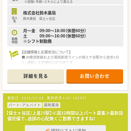
※経験・年齢・スキルにより異なる
株式会社鈴木薬局
法人
鈴木薬局 保土ヶ谷店
名
月～金 09:00～18:00（休憩60分）
土 09:00～16:00（休憩60分）
勤務
※シフト制勤務
時間
【店舗情報と応需状況について】
■JR横須賀線および湘南新宿ラインの保土ケ谷駅から徒歩1分
と、通勤に大変便利な好立地です。
■整形外科や耳鼻咽喉科、皮膚科などを中心に、近隣の医療機関
から多科目の処方箋を応需しています。
詳細を見る
お問い合わせ
■1日の処方箋応需枚数は150枚から200枚程度ですが、薬剤師4
名体制で協力して対応しています。
【募集背景と求める人物像について】
更新日：
2026/07/08
薬剤師求人ID：
192597
■欠員補充および体制強化のため、即戦力として活躍できる正社
員の薬剤師を募集しています。
パート・アルバイト
調剤薬局
■調剤経験をお持ちの方で、患者様への接遇意識が高く、柔軟な
【保土ヶ谷区/上星川駅】≪週32時間以上パート募集≫最新設
対応ができる方を求めています。
備完備で、過誤の心配無くご勤務できますね！
■医療をサービスとして捉え、地域医療への貢献に対して意欲的
に取り組める方を歓迎しています。
検討リストに追加