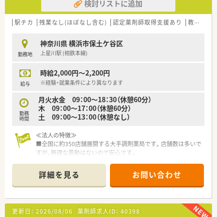
検討リストに追加
駅チカ
残業なし(ほぼなし含む)
認定薬剤師取得支援あり
教育制度あり
神奈川県 横浜市保土ケ谷区
上星川駅 (相鉄本線)
勤務地
時給2,000円～2,200円
※経験・就業条件により異なります
給与
月火水金 09：00～18：30（休憩60分）
木 09：00～17：00（休憩60分）
勤務
土 09：00～13：00（休憩なし）
時間
≪法人の特徴≫
■全国に約350店舗展開する大手調剤薬局です。店舗数は多いで
すが、無理な異動はないので安心です。
■30年前より医療モールを手がけており、業界第1位の医療モー
ル数。
詳細を見る
お問い合わせ
■病院門前とは異なり医師との距離も近く連携が抜群です！
■社長が薬剤師であり育休も取得しており、女性が長く働き続け
られる企業を目指しています。
■育休制度はお子様が3歳になる迄、時短制度はお子様が小学生
更新日：
2026/08/06
薬剤師求人ID：
40398
になるまで取得を延長する事ができます。