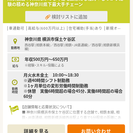
■個人のノルマは一切設けず、店舗全体で協力して目標達成を目
験の積める神奈川県下最大手チェーン
指すチームワークの良い体制です。
検討リストに追加
【想定される業務内容】
■処方箋に基づく正確な調剤業務や監査、患者様への丁寧な服薬
指導をメインに担当していただきます。
車通勤可
高給与(600万円以上)
住宅補助(手当)あり
新規オープン
■多科目の処方箋を応需しているため、幅広い医薬品の知識を習
得しスキルアップすることが可能です。
神奈川県 横浜市保土ケ谷区
■音声入力などの最新システムを積極的に導入しており、対人業
西谷駅 (相鉄本線)／西谷駅 (相鉄・JR直通線)／西谷駅 (相鉄新横浜
勤務地
務に集中できる環境を整えています。
線)
年収500万円～650万円
※経験・スキル・役職による
給与
月火水木金土 10:00～18:30
※週40時間シフト制勤務
※1ヶ月単位の変形労働時間制勤務
勤務
※休憩 実働6時間超の場合45分、実働8時間超の場合
時間
60分
【店舗情報と応需状況について】
■ 神奈川県横浜市保土ケ谷区に位置する店舗で、相鉄本線、相
鉄・JR直通線、相鉄新横浜線西谷駅より車で5分程度の距離にあ
ります。
■ 開局時間は月曜から土曜の10:00から18:30までとなってお
詳細を見る
お問い合わせ