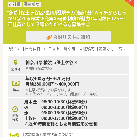
【法人特徴について】
正社員
調剤薬局
■多職種連携の推進として、地域のケアマネジャー向けに定期的
■東京と神奈川の首都圏に限定したドミナント展開を徹底して
に勉強会を開催しています。
*急募【保土ヶ谷区/星川駅】駅チカ徒歩1分！≪イチからしっ
おり、地域住民に「みなさまの薬局」として親しまれる存在です。
かり学べる環境≫充実の研修制度が魅力！年間休日125日！
■介護保険制度が始まる前の1994年から在宅医療を開始したパ
≪教育制度について≫
正社員として活躍いただける方募集中◎
イオニアであり、現在も月間3000件の訪問実績を誇ります。
■最新の薬学に関する情報に触れてもらいたいという思いから、
■「会社は全従業員で創る」という理念のもと現場の意見を重視
学会参加費は会社が補助。
検討リストに追加
しており、風通しの良い組織文化が醸成されているのが特徴で
■学会参加時の登録費、交通費、宿泊費を全額負担します（条件
す。
あり）
■社内でのOJT研修は勿論、社外でのOFF-JT研修もご用意あり
駅チカ
年間休日120日以上
新卒可
未経験可
転勤なし
高給与(600万円以上)
【勤務実態について】
■年に1回、医師や歯科医師を招いて全社合同研修会を開催して
■月単位の変形労働時間制を導入しており、週平均40時間勤務
います
神奈川県 横浜市保土ケ谷区
の中で1日の労働時間を5時間から9時間の間で調整しています。
■店舗単位での計画的な勉強会の実施で、知識をより深めること
星川駅 (相鉄本線)
勤務地
■残業時間は全社平均で月7時間程度と非常に少なく、1分単位
ができます。
で手当が支給されるため、サービス残業の心配も一切ございませ
■緩和薬物療法認定薬剤師が在籍されており、勉強会を開催して
年収400万円～620万円
ん。
おります
月給280,000円～400,000円
■有給休暇は入社3ヶ月後から付与され、店舗間の応援体制が整
■専門資格を取得されたい方にもバックアアップあり
給与
※経験・役職により異なります。
っているため取得率も高く、長期連休の相談も柔軟に対応可能で
■OJT研修ではしっかりと先輩社員がついて業務を教えてくだ
※30代マネージャーで620万円程度（モデル年収）
す。
さいます。
月木金 08:30-19:30（休憩60分）
■在宅に携わってみたいけど未経験だし…とお悩み中の方も安
火 08:30-18:30（休憩60分）
【やりがい/おすすめポイント】
心いただけます。
水 09:00-18:30（休憩60分）
■在宅医療の先駆者としてのノウハウを学べるため、これからの
勤務
土祝日 08:30-17:30（休憩60分）
時間
薬局業界で求められる「かかりつけ」としての実力が身につきま
≪こんな方にオススメ≫
※週40時間を軸とした月間変形労働制
す。
■転居を伴う異動はないため、神奈川エリアで長く働きたい方
■産休・育休の取得実績が豊富で、男性社員の育児休暇取得も進
■地域支援、高齢者福祉に興味のある方大歓迎
【店舗情報と応需状況について】
んでいるなど、ライフイベントに柔軟に対応できる点が魅力で
■在宅のご経験をしっかり積まれたい方や、在宅未経験でも今後