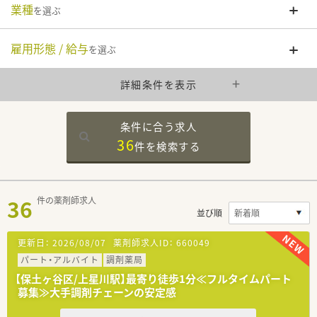
業種
を選ぶ
雇用形態 / 給与
を選ぶ
詳細条件を表示
条件に合う求人
36
件を
検索する
36
件の薬剤師求人
並び順
更新日：
2026/08/07
薬剤師求人ID：
660049
パート・アルバイト
調剤薬局
【保土ヶ谷区/上星川駅】最寄り徒歩1分≪フルタイムパート
募集≫大手調剤チェーンの安定感