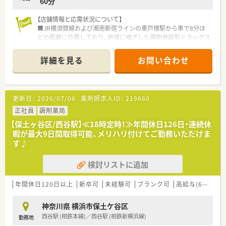
60分
■ 神奈川県近隣で、地域住民の健康を支える地域密着の薬局で
長く勤務を続けたいとお考えの方に最適です。
【店舗情報と応需状況について】
■ 大手企業の安定した基盤と充実した福利厚生のもとで、安心
■JR横須賀線および湘南新宿ラインの東戸塚駅から車で8分ほ
して働きたいと希望されている方にオススメです。
どの距離に位置しており、地域に根ざした調剤併設型ドラッグス
■ 充実した研修で調剤や在宅医療をしっかりと学び、薬剤師と
トアです。
してキャリアアップを目指したい方に適しています。
■処方箋は面対応にて1日平均60枚ほどを応需しており、特定の
詳細を見る
お問い合わせ
科目に偏ることなく多種多様な処方内容を経験することが可能
な環境です。
■薬剤師は常勤3名体制で運営されており、一人ひとりの業務負
担が適切に分散されているため、落ち着いて日々の業務に取り組
更新日：
2026/07/06
薬剤師求人ID：
219660
めます。
正社員
調剤薬局
【法人特徴について】
【保土ヶ谷区/西谷駅】≪18時定時！≫年間休日126日・連続休
■関東および東海の住宅街を中心に720店舗以上を展開してお
暇が最大9日間取得可能、メリハリ付けてご勤務いただけま
り、30年以上にわたって連続成長を続ける極めて安定した企業
す♪
です。
■東京と神奈川での店舗数は業界トップクラスを誇り、人口の多
検討リストに追加
い首都圏でのシェアを確保しているため将来性も非常に高い法
人です。
■調剤併設型のドラッグストアをメインに出店しており、地域住
年間休日120日以上
新卒可
未経験可
ブランク可
高給与(600万円以上)
民の健康をトータルでサポートするヘルスケアの拠点を担って
います。
神奈川県 横浜市保土ケ谷区
西谷駅 (相鉄本線)／西谷駅 (相鉄新横浜線)
勤務地
【勤務実態について】