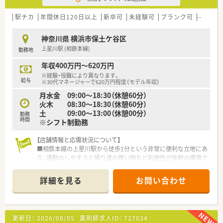
■近年は在宅に関わりたいというお気持ちがある方が中心に新
卒入社されています。
駅チカ
年間休日120日以上
新卒可
未経験可
ブランク可
転勤な
■完全週休2日で、年間休日は120日以上です。
■有休も取得しやすい環境で、メリハリ勤務が叶います。
神奈川県 横浜市保土ケ谷区
上星川駅 (相鉄本線)
勤務地
≪在宅について≫
■現在、約1,000名の在宅の患者様を通して、地域医療への貢献
年収400万円～620万円
を目指しています。
※経験・役職により異なります。
■在宅件数の内訳は、居宅6割、施設4割となっています。
給与
※30代マネージャーで620万円程度（モデル年収）
■在宅専任薬剤師がチーム一丸となって患者様の在宅生活を支
月水金 09:00～18:30（休憩60分）
えています。
火木 08:30～18:30（休憩60分）
■毎朝行うミーティングで、スタッフ全員が患者様の状態を把握
土 09:00～13:00（休憩00分）
しています。
勤務
時間
※シフト制勤務
■訪問する薬剤師が変わると、見方も変わるのでより厚みのある
医療を提供できると考えています。
【店舗情報と応需状況について】
■わからないことを聞いたり、先輩からアドバイスをもらったり
■相鉄本線の上星川駅から徒歩1分という非常に便利な立地にあ
できる環境が整っているので、
り、通勤のしやすさと帰り道の買い物など利便性が抜群の環境で
在宅に慣れていない新人薬剤師も働き易い環境です。
す。
■4店舗にクリーンベンチを導入しており、無菌調剤処方箋にも
■応需科目は内科、精神科、皮膚科、歯科など多岐にわたり、1日
対応しています。
詳細を見る
お問い合わせ
あたり50枚から60枚の処方箋を安定して受け付けています。
■施設在宅では往診同行にも対応しております。
■人員体制は正社員2名にパート薬剤師4名、さらに事務員2名を
■訪問先でも薬歴を確認できる機材（iPad）を使い、往診同行を行
加えた計8名で、手厚い協力体制のもと日々の業務に励んでいま
っています。
す。
■即座に情報を確認することができるので、医師とより迅速に薬
更新日：
2026/08/05
薬剤師求人ID：
727034
についての検討を行うことができます。