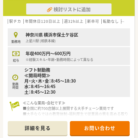
≪充実の福利厚生≫
検討リストに追加
■入社2年目から7連休取得(ほぼ全員が取得しています)
■育児休業復帰率96％ 育児時短勤務は、お子様が小学校6年生
まで可能(1日6時間勤務)
駅チカ
年間休日120日以上
週32h以上
新卒可
転勤なし
高給与(
再雇用ライセンス制度 (退職後3年間であれば、同資格での再入
社可能)
神奈川県 横浜市保土ケ谷区
上星川駅 (相鉄本線)
勤務地
≪薬局の特徴≫
■保土ヶ谷駅から徒歩圏内のドラッグストア併設型の調剤薬局
年収400万円～600万円
■薬局のうえ階に複数クリニックが入っており、それに加え駅近
ということもあり面対応で複数科目も応需しております。
※経験スキル・年齢・勤務時間によって異なる
給与
シフト制勤務
≪業務内容≫
≪開局時間≫
■ドラッグストアの調剤併設型の店舗で外来をメイン
月・火・木・金：8:45～18:30
■処方箋は約100枚/日程度
勤務
水：8:45～16:45
■調剤業務はもちろん一部OTC業務の対応もございます。
時間
土：8:45～12:30
≪研修制度・キャリアパス≫
≪こんな薬局・会社です≫
■中途薬剤師の入社時研修あり
■全国に約700店舗以上展開する大手チェーン薬局です
店舗勤務の前にもWEBで5日間研修があり、前職ではあまり教育
■大手ならではの教育体制・福利厚生で従業員の質を高める取り
を受けられなかった方も尚安心ですね♪
組みをしています
■「階層別研修」「職種別研修」「自己啓発」の3つのプログラムか
ら構成されており、多種多様な教育カリキュラムがあります。
詳細を見る
お問い合わせ
■ご本人の希望により部門間の異動も可能。調剤・OTCどちらも
経験を積むことができます。