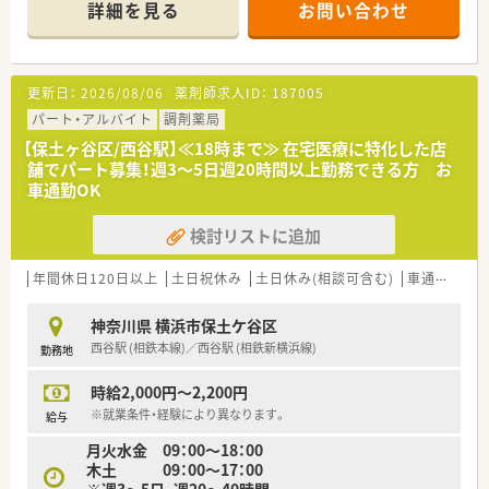
詳細を見る
お問い合わせ
退社出来る雰囲気。
◇産休・育休はもちろんのこと、復帰後に時短勤務をされている
方もいらっしゃいます。
更新日：
2026/08/06
薬剤師求人ID：
187005
パート・アルバイト
調剤薬局
【保土ヶ谷区/西谷駅】≪18時まで≫ 在宅医療に特化した店
舗でパート募集！週3～5日週20時間以上勤務できる方 お
車通勤OK
検討リストに追加
年間休日120日以上
土日祝休み
土日休み(相談可含む)
車通勤可
神奈川県 横浜市保土ケ谷区
西谷駅 (相鉄本線)／西谷駅 (相鉄新横浜線)
勤務地
時給2,000円～2,200円
※就業条件・経験により異なります。
給与
月火水金 09：00～18：00
木土 09：00～17：00
※週3～5日、週20～40時間