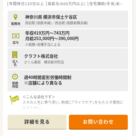
システム改修が必要な制度変更があった場合も、迅速に対応でき
年間休日120日以上
高給与(600万円以上)
住宅補助(手当)あり
認定
る強みを生かしていきます。
神奈川県 横浜市保土ケ谷区
★刷新された新規採用者研修
西谷駅 (相鉄本線)／西谷駅 (相鉄新横浜線)
勤務地
中途入社ならではの悩みを解消し、さくら薬局グループのビジョ
ンや社内規定などをご案内。
年収419万円～743万円
同期入社の方との繋がりを踏まえ、『さくら薬局の薬剤師』とし
月給253,000円～390,000円
て、安心してキャリアをスタートいただくための研修です。
給与
※経験・各種手当による
店舗OJT・フォローアップや通常の社内研修と絡めて中途入社専
門の体系的な研修をご用意。
クラフト株式会社
安心して飛び込める体制が整備されています。
法人
さくら薬局 横浜新井町店
名
★業界トップクラスの認定薬局数と盤石化を図る組織体制
全店舗で地域連携薬局を目指している地域に根差した調剤薬局
週40時間変形労働時間制
です。
※店舗により異なる
勤務
がん診療連携拠点病院等との密な連携を行いつつ、より高度な薬
時間
学管理や、
高い専門性が求められる特殊な調剤に対応できる専門医療機関
＜こんな会社です＞
連携薬局も取得しています。
人々の人生に寄り添い、地域に「ライフケア」をもたらす薬局に
本社から業界動向などの情報が常に発信されており、患者様や医
なるために。
療機関と信頼関係を築きやすい体制があるのも認定薬局が増え
さくら薬局グループでは様々な取り組みとともに、患者さまひと
ている理由の1つです。
りひとりの人生に寄り添い、質の高い医療サービスを届ける薬剤
詳細を見る
お問い合わせ
師を求め育てています。
★安心して働ける環境と福利厚生制度
年間休日が「126日相当時間」と業界トップクラスのさくら薬局
＜特徴・ポイントのご紹介＞