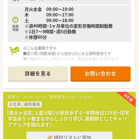
月火水金 09:00～19:00
木 09:00～17:00
土 09:00～18:00
※週40時間・1ヶ月単位の変形労働時間制勤務
勤務
時間
※1日7～9時間・週5日勤務
※休憩60分
≪こんな薬局です≫
■星川駅 (相鉄本線）から徒歩2分にある調剤薬局です
■近隣のクリニックモールより、多科目応需しております
≪こんな法人です≫
詳細を見る
お問い合わせ
■鎌倉市を中心に、県内で12店舗程展開している調剤薬局です。
■調剤薬局のみならず、居宅介護支援事業所や訪問看護リハビリ
テーションも運営しております。
■グループ内で協業しながらワンストップで高齢化が進む地域
更新日：
2026/08/06
薬剤師求人ID：
727033
ニーズに対応しています。
■在宅に注力しますが、もちろん外来処方箋対応もしっかりと対
正社員
調剤薬局
応しています。
【保土ヶ谷区/上星川駅】≪駅徒歩すぐ・年間休日125日・住宅
■外来処方箋対応がベースにあり、その先に在宅業務があるとい
手当あり≫働きながらしっかり学び、薬剤師としてキャリ
うお考えです。
アアップを図れます！
■薬剤師の平均年齢は42歳、定着率も高い企業です。
■新卒薬剤師も毎年入社されており、若手社員の育成にも力を入
検討リストに追加
れております