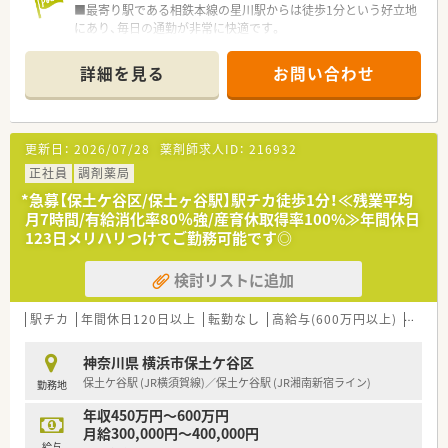
■最寄り駅である相鉄本線の星川駅からは徒歩1分という好立地
す。
チャレンジされたい方もオススメです
にあり、毎日の通勤が非常に快適です。
■会員制リゾートホテルの利用やレクリエーション補助などの
■処方箋は1日に約50枚から60枚を応需しており、心療内科や精
福利厚生も充実しており、休日を贅沢に過ごす楽しみも得られま
神科、内科が中心の環境となります。
す。
詳細を見る
お問い合わせ
■薬剤師は正社員2名とパート4名の計6名体制で、事務員2名と
共に協力して店舗を運営しています。
【募集背景と求める人物像について】
更新日：
2026/07/28
薬剤師求人ID：
216932
■欠員補充に伴う募集ですが、将来的な管理薬剤師候補として活
躍できる意欲的な方を歓迎しています。
正社員
調剤薬局
■自身の業務領域に捉われず、店舗運営に関わるあらゆる業務へ
*急募【保土ケ谷区/保土ヶ谷駅】駅チカ徒歩1分！≪残業平均
主体的に取り組める方を求めています。
月7時間/有給消化率80％強/産育休取得率100%≫年間休日
■社内外での円滑なコミュニケーションを大切にし、組織の潤滑
123日メリハリつけてご勤務可能です◎
油として機能する方が適任と言えます。
検討リストに追加
【想定される業務内容】
■精神科や内科の処方箋に基づいた調剤業務や、患者様への丁寧
な服薬指導をメインに担当します。
駅チカ
年間休日120日以上
転勤なし
高給与(600万円以上)
教育制
■店舗近隣の居宅や施設への在宅業務も行っており、地域医療の
一翼を担う大きなやりがいがあります。
神奈川県 横浜市保土ケ谷区
■iPadを用いた電子薬歴などのシステムを活用した監査業務を
保土ケ谷駅 (JR横須賀線)／保土ケ谷駅 (JR湘南新宿ライン)
勤務地
行い、安全かつ効率的な調剤を実現します。
年収450万円～600万円
月給300,000円～400,000円
給与