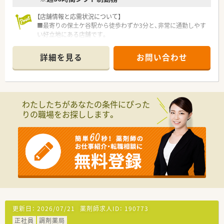
学管理や、
【店舗情報と応需状況について】
高い専門性が求められる特殊な調剤に対応できる専門医療機関
■最寄りの保土ケ谷駅から徒歩わずか3分と、非常に通勤しやす
連携薬局も取得しています。
い好立地にある店舗です。
本社から業界動向などの情報が常に発信されており、患者様や医
■応需科目は内科、泌尿器科、整形外科が中心で、幅広い処方箋
療機関と信頼関係を築きやすい体制があるのも認定薬局が増え
に触れることができます。
ている理由の1つです。
詳細を見る
お問い合わせ
■1日の処方箋枚数は平均60枚で、薬剤師は常時2名体制、事務ス
タッフも配置されています。
★安心して働ける環境と福利厚生制度
年間休日が「126日相当時間」と業界トップクラスのさくら薬局
【法人特徴について】
では産休・育休の希望取得率も100％！長く働き続けるための環
■東京・神奈川・埼玉で16店舗を展開し、患者様第一の地域密着
境づくりを考え、ライフステージに応じた福利厚生をご用意して
わたしたちがあなたの条件にぴった
型薬局を目指しています。
います。
りの職場をお探しします。
■社長が薬剤師であるため、現場で働く薬剤師の視点や働きやす
また、患者さまへの想いをカタチにする「リトルチャレンジ制
さを大切にする社風です。
度」では「現場主義」を念頭に、
■「薬剤師の成長が、会社の成長」と考え、階層別研修やeラーニ
地域・店舗ごとに異なる患者さまのニーズやスタッフの思いを実
ング費用全額負担など教育に熱心です。
現する取り組みも行っています。
入社後もひとりひとりの薬剤師像に近しい多彩なキャリアステ
【こんな取り組みをしています】
ップをご用意しております。
■研修認定薬剤師を取得するためのeラーニング費用は、会社が
こうした働きやすい環境づくりに力を入れている『さくら薬局グ
全額を負担し、自己研鑽を支援します。
ループ』でご活躍されてみませんか？
■学会や薬剤師会への積極的な参加も推奨しており、参加費用は
会社の補助制度を利用することができます。
■「健康フェスタ」を年2～3回実施し、処方箋なしでも立ち寄れ
更新日：
2026/07/21
薬剤師求人ID：
190773
る地域の健康相談窓口を目指しています。
正社員
調剤薬局