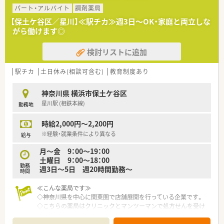
パート・アルバイト
調剤薬局
【保土ケ谷区／星川】≪駅チカ≫週3日～OK・家庭と両立しな
がら働けます◎
検討リストに追加
駅チカ
土日休み(相談可含む)
教育制度あり
神奈川県 横浜市保土ケ谷区
星川駅 (相鉄本線)
勤務地
時給2,000円～2,200円
※経験・就業条件により異なる
給与
月～金 9：00～19：00
土曜日 9：00～18：00
勤務
週3日～5日 週20時間勤務～
時間
≪こんな薬局です≫
◇神奈川県を中心に関東圏で店舗展開を行っている企業です。
◇こちらの薬局はクリニックとマンツーマンで処方せんを受け
ています。
◇業務終了後のミーティングなどがないので、片付けが終われば