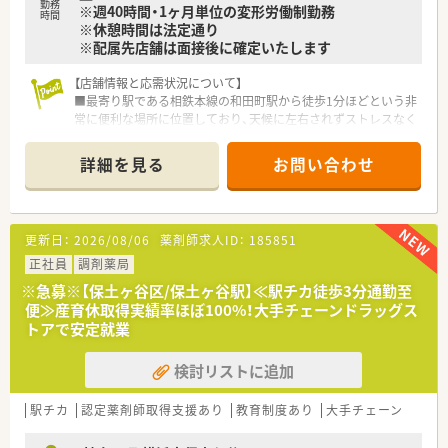
勤務
※週40時間・1ヶ月単位の変形労働制勤務
時間
※休憩時間は法定通り
※配属先店舗は面接後に確定いたします
【店舗情報と応需状況について】
■最寄り駅である相鉄本線の和田町駅から徒歩1分ほどという非
常に便利な場所に位置しており、天候に左右されずストレスなく
通えます。
■処方箋は近隣のクリニックを中心に1日平均100枚ほど応需し
詳細を見る
お問い合わせ
ており、呼吸器科や小児科を含む幅広い科目を経験できます。
■常勤とパートの薬剤師が在籍して常時4名体制を維持してお
り、事務スタッフ2名と共に協力し合いながら業務に励んでいま
す。
更新日：
2026/08/06
薬剤師求人ID：
185851
【募集背景と求める人物像について】
正社員
調剤薬局
■地域に根ざした「健康屋さん」としての機能を強化するため
※急募※【保土ヶ谷区/保土ヶ谷駅】≪駅チカ徒歩3分通勤至
に、周囲と円滑な連携を図りながら誠実に業務を遂行できる方を
便≫産育休取得実績率ほぼ100%！大手チェーンドラッグス
求めます。
トアで安定就業
■30代までの若手であれば調剤未経験の方も受け入れており、
入社後の丁寧な研修を通じて薬剤師としての第一歩を後押しい
検討リストに追加
たします。
■現状に満足せず自ら手を挙げてスキルアップを目指す方や、将
来的に管理薬剤師やマネジメント職に挑戦したい意欲的な方を
駅チカ
認定薬剤師取得支援あり
教育制度あり
大手チェーン
歓迎します。