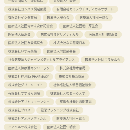
一般財団法人 鎌倉病院
医療法人仁愛会
株式会社コンパス調剤薬局
有限会社カミノウチメディカルサポート
有限会社イシダ薬局
医療法人誠心会
医療法人社団一成会
医療法人社団青木末次郎記念会
医療法人社団増田厚生会
医療法人徳洲会
株式会社ミドリメディカル
医療法人社団福寿会
医療法人社団友愛病院会
株式会社なの花東日本
株式会社いずみ薬局
医療法人財団慈啓会
社会医療法人ジャパンメディカルアライアンス
医療法人社団こうかん会
医療法人篠原湘南クリニック
株式会社鈴木薬局
株式会社FAMILY PHARMACY
株式会社横浜薬局
株式会社グリーンエイト
社会福祉法人親善福祉協会
有限会社すずらん薬局
株式会社えむあーるえす
株式会社アサヒファーマシー
有限会社勝谷調剤薬局
株式会社プロス
晃栄プランニング株式会社
株式会社アオバメディカル
医療法人社団早雲会
ミアヘルサ株式会社
医療法人社団仁明会