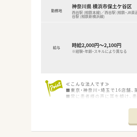
■無料駐車場完備！車通勤も可能
神奈川県 横浜市保土ケ谷区
勤務地
西谷駅 (相鉄本線)／西谷駅 (相鉄・JR直
谷駅 (相鉄新横浜線)
時給2,000円～2,100円
給与
※経験・年齢・スキルにより異なる
≪こんな法人です≫
■東京・神奈川・埼玉で16店舗
■常に患者様の声に耳を傾け、
■社長が薬剤師であるため、現
■全店舗に最終調剤監査システ
■週所定労働時間が36時間・週休
会社としてワークライフバラ
■残業代は1分単位で支給です
■有休取得率は70%以上、店舗