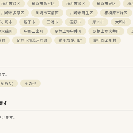
横浜市緑区
横浜市瀬谷区
横浜市栄区
横浜市泉区
横
上長と面談を行いながらそれぞれのキャリアを検討することがで
めの充実した研修制度を導入しております。
川崎市多摩区
川崎市宮前区
川崎市麻生区
相模原市緑区
昇格も可能です。
茅ヶ崎市
逗子市
三浦市
秦野市
厚木市
大和市
ジャー、在宅担当、事業戦略企画担当、薬剤本部、経営幹部
めのeラーニング費用は全額会社で負担
郡大磯町
中郡二宮町
足柄上郡中井町
足柄上郡大井町
な参加に対しては、会社の補助制度を利用することができます
鶴町
足柄下郡湯河原町
愛甲郡愛川町
愛甲郡清川村
ます。
剤あり)
その他
探す
だけます。