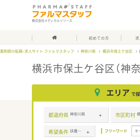
株式会社メディカルリソース
初めての方
求
薬剤師の転職・求人サイト ファルマスタッフ
神奈川県
横浜市保土ケ谷区
横浜市保土ケ谷区（神奈
エリア
で探
都道府県
市区町村
神奈川県
希望条件
扶養内勤務OK
フリーワード