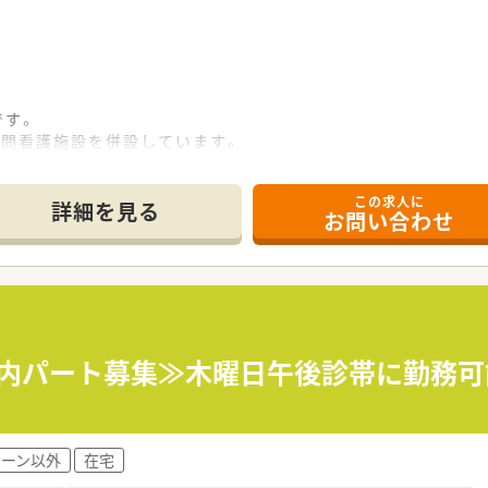
です。
訪問看護施設を併設しています。
テランまで幅広い年齢層の方がご勤務しています
。
この求人に
口より無料送迎バスもございます。
詳細を見る
お問い合わせ
一包化調剤が主体となっています。
薬剤師が監査を行います。
して服薬していただけるように服薬指導にも力を入れています
人ずつと面談をし、服薬中の薬の効能を知っていただき安心して
養内パート募集≫木曜日午後診帯に勤務可
ます。その他曜日の中で週2日～3日勤務となります。原則曜日
ェーン以外
在宅
はご相談ください。