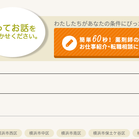
や介護休暇、また産前産後休暇、育児休暇、時短勤務がございま
得している方もいらっしゃいます。
わたしたちがあなたの条件にぴっ
の好立地です
あります
内科・小児科を中心に応需しております
ますので、お車の運転できる方歓迎です
方
く事に前向きな方
会員として施設などを格安利用
スポーツクラブやレジャー施設、ホテルなどもあります
で、育児支援も充実
に、洋菓子・ホールケーキをプレゼントしております。
。
生で、「社員の方たちが喜んでいただけるなら」」という想いか
横浜市西区
横浜市中区
横浜市南区
横浜市保土ケ谷区