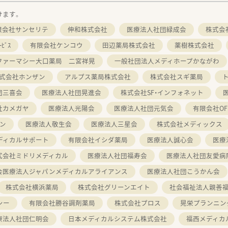
けます。
限会社サンセリテ
伸和株式会社
医療法人社団緑成会
株式会
ﾋﾞｽ
有限会社ケンコウ
田辺薬局株式会社
薬樹株式会社
ファーマシー大口薬局 二宮祥晃
一般社団法人メディホープかながわ
式会社ホンザン
アルプス薬局株式会社
株式会社スギ薬局
団三喜会
医療法人社団晃進会
株式会社SF・インフォネット
社カメガヤ
医療法人光陽会
医療法人社団元気会
有限会社OFF
ン
医療法人敬生会
医療法人三星会
株式会社メディックス
ディカルサポート
有限会社イシダ薬局
医療法人誠心会
医療
式会社ミドリメディカル
医療法人社団福寿会
医療法人社団友愛病
会医療法人ジャパンメディカルアライアンス
医療法人社団こうかん会
株式会社横浜薬局
株式会社グリーンエイト
社会福祉法人親善
シー
有限会社勝谷調剤薬局
株式会社プロス
晃栄プランニン
療法人社団仁明会
日本メディカルシステム株式会社
福西メディカ