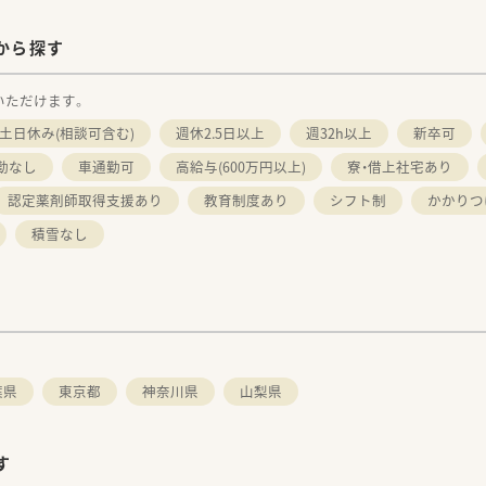
から探す
いただけます。
土日休み(相談可含む)
週休2.5日以上
週32h以上
新卒可
勤なし
車通勤可
高給与(600万円以上)
寮・借上社宅あり
認定薬剤師取得支援あり
教育制度あり
シフト制
かかりつ
積雪なし
葉県
東京都
神奈川県
山梨県
す