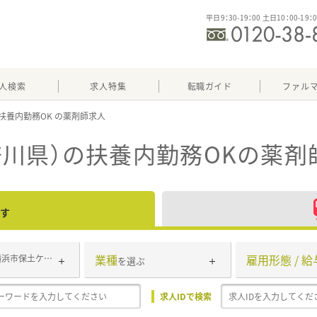
平日9：30-19：00 土日10：00-19：
人検索
求人特集
転職ガイド
ファル
扶養内勤務OK
川県）の扶養内勤務OK
の薬剤
す
業種
雇用形態 / 給
横浜市保土ケ谷区
を選ぶ
求人IDで検索