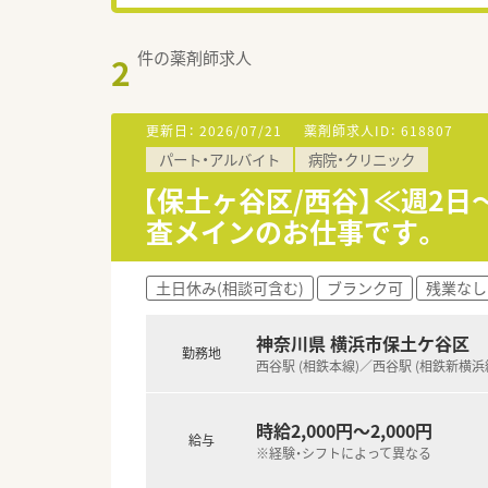
件の薬剤師求人
2
更新日：
2026/07/21
薬剤師求人ID：
618807
パート・アルバイト
病院・クリニック
【保土ヶ谷区/西谷】≪週2日
査メインのお仕事です。
土日休み(相談可含む)
ブランク可
残業なし
神奈川県 横浜市保土ケ谷区
勤務地
西谷駅 (相鉄本線)／西谷駅 (相鉄新横浜
時給2,000円～2,000円
給与
※経験・シフトによって異なる