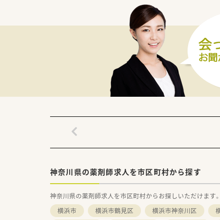
■有休の他に、ボランティア休暇
■また男性の方も育児休暇を取
≪こんな薬局です≫
■西谷駅（相鉄線）から徒歩5分
■西谷商店街からすぐの場所に
≪業務内容≫
■外来は近隣のクリニックから
■居宅在宅にも力を入れており
≪こんな方にオススメ≫
■居宅在宅に携わっていきたい
■加算や在宅件数を増やしてい
≪充実の福利厚生≫
■福利厚生倶楽部（リロクラブ）
■従業員と家族が利用できる、
神奈川県の薬剤師求人を市区町村から探す
■保育施設とも連携しているの
■全従業員の誕生日・クリスマス
神奈川県の薬剤師求人を市区町村からお探しいただけます
創業当初から続けている福利厚
横浜市
横浜市鶴見区
横浜市神奈川区
≪充実の教育制度≫