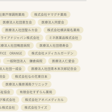
社東戸塚調剤薬局
株式会社ヤマグチ薬局
医療法人社団恵生会
医療法人同愛会
医療法人社団聖ルカ会
株式会社横浜菊名薬局
トライアドジャパン株式会社
ミネ医薬品株式会社
医療法人社団鴨居病院
医療法人社団徳寿会
ICE ORANGE
株式会社メディカルガーデン
一般財団法人 鎌倉病院
医療法人仁愛会
法人社団一成会
医療法人社団青木末次郎記念会
院会
株式会社なの花東日本
医療法人篠原湘南クリニック
福祉協会
有限会社すずらん薬局
グ株式会社
株式会社アオバメディカル
ル株式会社
株式会社ライズ