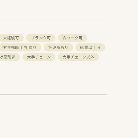
未経験可
ブランク可
Ｗワーク可
住宅補助(手当)あり
託児所あり
60歳以上可
け薬剤師
大手チェーン
大手チェーン以外