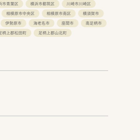
浜市青葉区
横浜市都筑区
川崎市川崎区
き、
相模原市中央区
相模原市南区
横須賀市
伊勢原市
海老名市
座間市
南足柄市
足柄上郡松田町
足柄上郡山北町