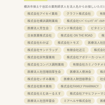
横浜市保土ケ谷区の薬剤師求人を法人名からお探しいただ
株式会社アイセイ薬局
クラフト株式会社
有
株式会社横浜調剤薬局
株式会社ｲﾉﾍﾞｲｼｮﾝｵﾌﾞﾒﾃﾞｨｶﾙｻｰ
医療法人芳生会
カインド株式会社
ビタミン
日本医薬株式会社
株式会社 ON THE ROAD
株
株式会社わかば
株式会社トモズ
医療法人社
株式会社サンドラッグ
有限会社近江
株式会
株式会社灰吹屋薬局
株式会社アポテーカ・ジャパ
株式会社コンパス調剤薬局
有限会社カミノウチメ
医療法人社団増田厚生会
医療法人徳洲会
株
株式会社いずみ薬局
医療法人財団慈啓会
社
株式会社鈴木薬局
株式会社FAMILY PHARMACY
株式会社えむあーるえす
株式会社アサヒファーマ
医療法人社団早雲会
ミアヘルサ株式会社
医