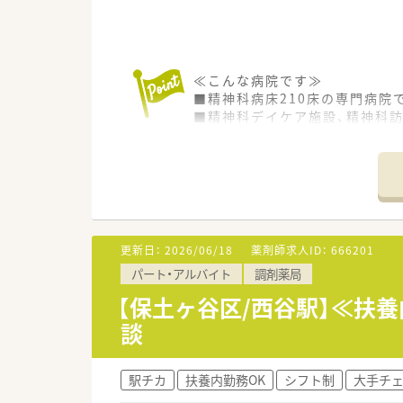
≪こんな病院です≫
■精神科病床210床の専門病院
■精神科デイケア施設、精神科
■人間関係も良好、若手からベ
■無料駐車場を完備しています
■横浜駅西口、相鉄線西谷駅北
≪業務内容≫
■調剤業務は自動分包機による
■機械により一包化された薬を
更新日：
2026/06/18
薬剤師求人ID：
666201
■入院中の患者さまが薬を安心
パート・アルバイト
調剤薬局
病気・症状の異なる患者さま一
ます。
【保土ヶ谷区/西谷駅】≪扶
■木、日、祝日は固定休みとなり
談
≪おすすめポイント≫
■17時終業！残業ありません
駅チカ
扶養内勤務OK
シフト制
大手チ
■週2日～3日、希望の勤務曜日