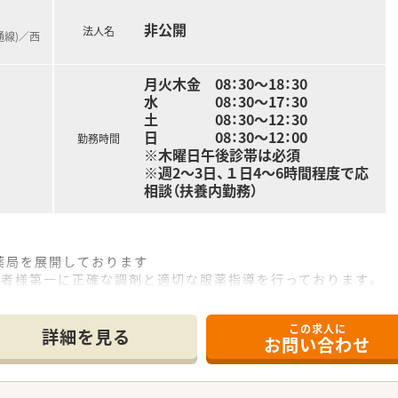
です。
非公開
法人名
通線)／西
月火木金 08：30～18：30
水 08：30～17：30
土 08：30～12：30
日 08：30～12：00
勤務時間
※木曜日午後診帯は必須
※週2～3日、１日4～6時間程度で応
相談（扶養内勤務）
、薬局を展開しております
患者様第一に正確な調剤と適切な服薬指導を行っております。
場の気持ちを汲み取っていただける環境です。
ム・散薬調剤ロボットを導入しております。
この求人に
2.5日制、
詳細を見る
お問い合わせ
ンスを提唱しております
間の助け合いの精神が社風として根付いております