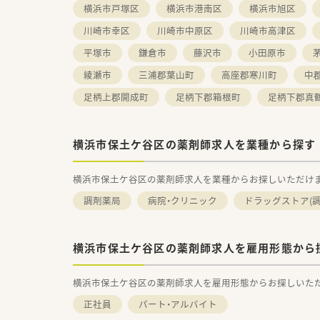
横浜市戸塚区
横浜市港南区
横浜市旭区
■キャリアプランについては、
各職位ごとにスキルアップのた
川崎市幸区
川崎市中原区
川崎市高津区
意欲と実績次第で経営幹部への
平塚市
鎌倉市
藤沢市
小田原市
※例：管理薬剤師、エリアマネー
■研修認定薬剤師を取得するた
綾瀬市
三浦郡葉山町
高座郡寒川町
中
■学会や薬剤師司会への積極的
足柄上郡開成町
足柄下郡箱根町
足柄下郡真
横浜市保土ケ谷区の薬剤師求人を業種から探す
横浜市保土ケ谷区の薬剤師求人を業種からお探しいただけ
調剤薬局
病院・クリニック
ドラッグストア(調
横浜市保土ケ谷区の薬剤師求人を雇用形態から
横浜市保土ケ谷区の薬剤師求人を雇用形態からお探しいた
正社員
パート・アルバイト