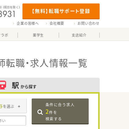
00
（祝日を除く）
【無料】転職サポート登録
企業の皆様へ
会社概要
お問い合わせ
マラボ
薬学生
支店紹介
師転職・求人情報一覧
駅
から探す
条件に合う求人
与
を選ぶ
2
件を
検索する