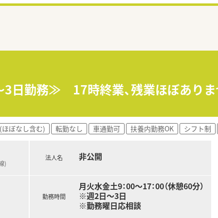
～3日勤務≫ 17時終業、残業ほぼありま
(ほぼなし含む)
転勤なし
車通勤可
扶養内勤務OK
シフト制
非公開
法人名
線)
月火水金土9：00～17：00（休憩60分）
※週2日～3日
勤務時間
※勤務曜日応相談