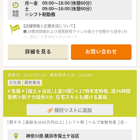
月～金 09:00～18:00（休憩60分）
土 09:00～16:00（休憩60分）
勤務
※シフト制勤務
時間
【店舗情報と応需状況について】
■JR横須賀線および湘南新宿ラインの保土ケ谷駅から徒歩1分
と、通勤に大変便利な好立地です。
■整形外科や耳鼻咽喉科、皮膚科などを中心に、近隣の医療機関
から多科目の処方箋を応需しています。
詳細を見る
お問い合わせ
■1日の処方箋応需枚数は150枚から200枚程度ですが、薬剤師4
名体制で協力して対応しています。
【募集背景と求める人物像について】
更新日：
2026/07/23
薬剤師求人ID：
182608
■欠員補充および体制強化のため、即戦力として活躍できる正社
員の薬剤師を募集しています。
正社員
調剤薬局
■調剤経験をお持ちの方で、患者様への接遇意識が高く、柔軟な
＊急募＊【保土ヶ谷区/上星川駅】≪17時半定時有、週36時間
対応ができる方を求めています。
勤務≫駅チカ徒歩3分、在宅スキルも磨ける薬局
■医療をサービスとして捉え、地域医療への貢献に対して意欲的
に取り組める方を歓迎しています。
検討リストに追加
【求人情報について】
■正社員としての採用で、年収は経験やスキルを考慮して500万
駅チカ
高給与(600万円以上)
シフト制
ヘルプ体制充実
在宅
円から600万円の提示が可能です。
■年間休日は123日確保されており、完全週休2日制でしっかり
神奈川県 横浜市保土ケ谷区
と体を休めながら働くことができます。