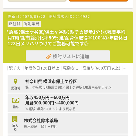
共に協力して店舗を運営しています。
【募集背景と求める人物像について】
更新日：
2026/07/28
薬剤師求人ID：
216932
■欠員補充に伴う募集ですが、将来的な管理薬剤師候補として活
躍できる意欲的な方を歓迎しています。
正社員
調剤薬局
■自身の業務領域に捉われず、店舗運営に関わるあらゆる業務へ
*急募【保土ケ谷区/保土ヶ谷駅】駅チカ徒歩1分！≪残業平均
主体的に取り組める方を求めています。
月7時間/有給消化率80％強/産育休取得率100%≫年間休日
■社内外での円滑なコミュニケーションを大切にし、組織の潤滑
123日メリハリつけてご勤務可能です◎
油として機能する方が適任と言えます。
検討リストに追加
【想定される業務内容】
■精神科や内科の処方箋に基づいた調剤業務や、患者様への丁寧
な服薬指導をメインに担当します。
駅チカ
年間休日120日以上
転勤なし
高給与(600万円以上)
教育制
■店舗近隣の居宅や施設への在宅業務も行っており、地域医療の
一翼を担う大きなやりがいがあります。
神奈川県 横浜市保土ケ谷区
■iPadを用いた電子薬歴などのシステムを活用した監査業務を
保土ケ谷駅 (JR横須賀線)／保土ケ谷駅 (JR湘南新宿ライン)
勤務地
行い、安全かつ効率的な調剤を実現します。
年収450万円～600万円
月給300,000円～400,000円
給与
※経験・年齢・スキルにより異なる
株式会社鈴木薬局
法人
鈴木薬局 保土ヶ谷店
名