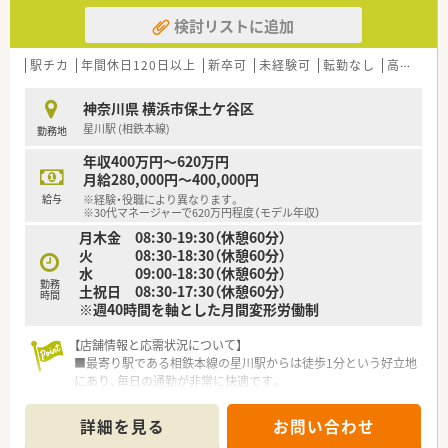
検討リストに追加
駅チカ
年間休日120日以上
新卒可
未経験可
転勤なし
高給与(600万円以上)
神奈川県 横浜市保土ケ谷区
星川駅 (相鉄本線)
勤務地
年収400万円～620万円
月給280,000円～400,000円
給与
※経験・役職により異なります。
※30代マネージャーで620万円程度（モデル年収）
月木金 08:30-19:30（休憩60分）
火 08:30-18:30（休憩60分）
水 09:00-18:30（休憩60分）
勤務
土祝日 08:30-17:30（休憩60分）
時間
※週40時間を軸とした月間変形労働制
【店舗情報と応需状況について】
■最寄り駅である相鉄本線の星川駅からは徒歩1分という好立地
にあり、毎日の通勤が非常に快適です。
■処方箋は1日に約50枚から60枚を応需しており、心療内科や精
神科、内科が中心の環境となります。
詳細を見る
お問い合わせ
■薬剤師は正社員2名とパート4名の計6名体制で、事務員2名と