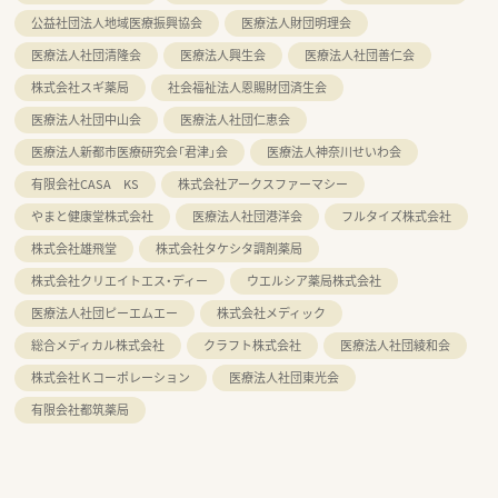
公益社団法人地域医療振興協会
医療法人財団明理会
医療法人社団清隆会
医療法人興生会
医療法人社団善仁会
株式会社スギ薬局
社会福祉法人恩賜財団済生会
医療法人社団中山会
医療法人社団仁恵会
医療法人新都市医療研究会「君津」会
医療法人神奈川せいわ会
有限会社CASA KS
株式会社アークスファーマシー
やまと健康堂株式会社
医療法人社団港洋会
フルタイズ株式会社
株式会社雄飛堂
株式会社タケシタ調剤薬局
株式会社クリエイトエス・ディー
ウエルシア薬局株式会社
医療法人社団ピーエムエー
株式会社メディック
総合メディカル株式会社
クラフト株式会社
医療法人社団綾和会
株式会社Ｋコーポレーション
医療法人社団東光会
有限会社都筑薬局