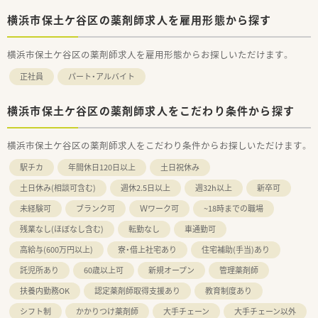
横浜市保土ケ谷区の薬剤師求人を雇用形態から探す
横浜市保土ケ谷区の薬剤師求人を雇用形態からお探しいただけます。
正社員
パート・アルバイト
横浜市保土ケ谷区の薬剤師求人をこだわり条件から探す
横浜市保土ケ谷区の薬剤師求人をこだわり条件からお探しいただけます。
駅チカ
年間休日120日以上
土日祝休み
土日休み(相談可含む)
週休2.5日以上
週32h以上
新卒可
未経験可
ブランク可
Ｗワーク可
~18時までの職場
残業なし(ほぼなし含む)
転勤なし
車通勤可
高給与(600万円以上)
寮・借上社宅あり
住宅補助(手当)あり
託児所あり
60歳以上可
新規オープン
管理薬剤師
扶養内勤務OK
認定薬剤師取得支援あり
教育制度あり
シフト制
かかりつけ薬剤師
大手チェーン
大手チェーン以外