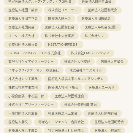
特定医療法人グループ・プラクティス研究会
医療法人財団青山会
医療法人社団三成会
株式会社リバーサル
医療法人社団和光会
医療法人社団亮正会
医療法人研水会
医療法人社団医誠会
医療法人社団葵会
医療法人社団聖仁会
医療法人平和会（社団）
オーケー株式会社
株式会社中央堂薬品
株式会社リノ
公益財団法人積善会
H2STATION株式会社
HYUGA PRIMARY CARE株式会社
株式会社FANフロンティア
有限会社ケイアイファーマシー
株式会社大信薬局
医療法人五星会
イオックス・ファーマシー株式会社
株式会社ユニスマイル
株式会社カワチ薬品
医療法人横浜未来ヘルスケアシステム
株式会社創生事業団
医療法人社団 正拓会
医療法人ユーカリ
小松会病院 小松誠一郎
医療法人財団報徳会
株式会社エアリーファーマシー
株式会社矢野調剤薬局
一般財団法人同友会
社会医療法人三栄会
医療法人社団哺育会
医療法人勝又
海老名エージェンシー合同会社
医療法人社団明芳会
医療法人横浜平成会
特定医療法人社団研精会
医療法人小林病院