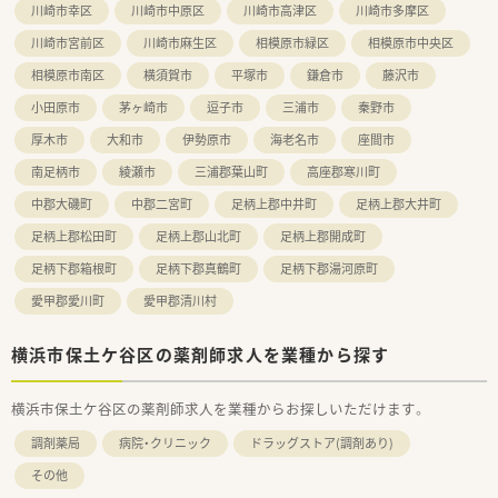
川崎市幸区
川崎市中原区
川崎市高津区
川崎市多摩区
川崎市宮前区
川崎市麻生区
相模原市緑区
相模原市中央区
相模原市南区
横須賀市
平塚市
鎌倉市
藤沢市
小田原市
茅ヶ崎市
逗子市
三浦市
秦野市
厚木市
大和市
伊勢原市
海老名市
座間市
南足柄市
綾瀬市
三浦郡葉山町
高座郡寒川町
中郡大磯町
中郡二宮町
足柄上郡中井町
足柄上郡大井町
足柄上郡松田町
足柄上郡山北町
足柄上郡開成町
足柄下郡箱根町
足柄下郡真鶴町
足柄下郡湯河原町
愛甲郡愛川町
愛甲郡清川村
横浜市保土ケ谷区の薬剤師求人を業種から探す
横浜市保土ケ谷区の薬剤師求人を業種からお探しいただけます。
調剤薬局
病院・クリニック
ドラッグストア(調剤あり)
その他