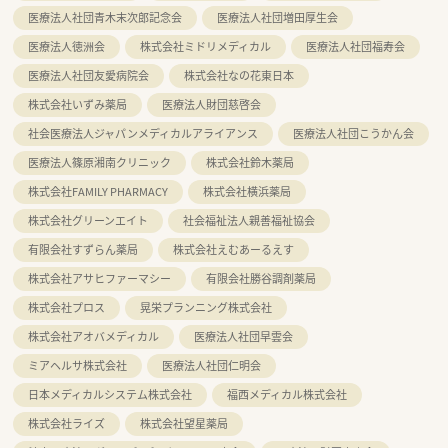
医療法人社団青木末次郎記念会
医療法人社団増田厚生会
医療法人徳洲会
株式会社ミドリメディカル
医療法人社団福寿会
医療法人社団友愛病院会
株式会社なの花東日本
株式会社いずみ薬局
医療法人財団慈啓会
社会医療法人ジャパンメディカルアライアンス
医療法人社団こうかん会
医療法人篠原湘南クリニック
株式会社鈴木薬局
株式会社FAMILY PHARMACY
株式会社横浜薬局
株式会社グリーンエイト
社会福祉法人親善福祉協会
有限会社すずらん薬局
株式会社えむあーるえす
株式会社アサヒファーマシー
有限会社勝谷調剤薬局
株式会社プロス
晃栄プランニング株式会社
株式会社アオバメディカル
医療法人社団早雲会
ミアヘルサ株式会社
医療法人社団仁明会
日本メディカルシステム株式会社
福西メディカル株式会社
株式会社ライズ
株式会社望星薬局