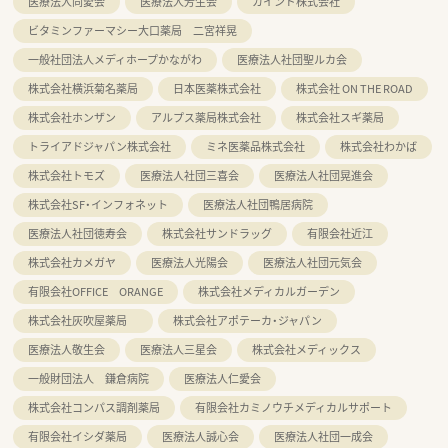
医療法人同愛会
医療法人芳生会
カインド株式会社
ビタミンファーマシー大口薬局 二宮祥晃
一般社団法人メディホープかながわ
医療法人社団聖ルカ会
株式会社横浜菊名薬局
日本医薬株式会社
株式会社 ON THE ROAD
株式会社ホンザン
アルプス薬局株式会社
株式会社スギ薬局
トライアドジャパン株式会社
ミネ医薬品株式会社
株式会社わかば
株式会社トモズ
医療法人社団三喜会
医療法人社団晃進会
株式会社SF・インフォネット
医療法人社団鴨居病院
医療法人社団徳寿会
株式会社サンドラッグ
有限会社近江
株式会社カメガヤ
医療法人光陽会
医療法人社団元気会
有限会社OFFICE ORANGE
株式会社メディカルガーデン
株式会社灰吹屋薬局
株式会社アポテーカ・ジャパン
医療法人敬生会
医療法人三星会
株式会社メディックス
一般財団法人 鎌倉病院
医療法人仁愛会
株式会社コンパス調剤薬局
有限会社カミノウチメディカルサポート
有限会社イシダ薬局
医療法人誠心会
医療法人社団一成会