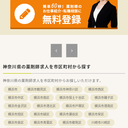
【法人特徴について】
■現在は東京、神奈川、埼玉のエリアにおいて19店舗の調剤薬局
をドミナント展開している法人です。
■社長自らが薬剤師の資格を持っているため、現場で働くスタッ
フの気持ちを汲み取れる環境が整っています。
■患者様第一の丁寧な医療サービスを提供し、気軽に立ち寄って
いただける身近なかかりつけ薬局を目指しています。
【勤務実態について】
■1週間の所定労働時間が36時間と短めに設定されており、ワー
クライフバランスを重視して働くことができます。
■お休みは日曜日と祝日に加えて平日の1日が休みとなる、週休
2.5日制を採用しているためリフレッシュできます。
神奈川県の薬剤師求人を市区町村から探す
■所定労働時間を超えて勤務した場合には割増賃金が発生し、残
業代は1分単位で全額がきちんと支給されます。
神奈川県の薬剤師求人を市区町村からお探しいただけます。
横浜市
横浜市鶴見区
横浜市神奈川区
横浜市西区
横浜市中区
横浜市南区
横浜市保土ケ谷区
横浜市磯子区
横浜市金沢区
横浜市港北区
横浜市戸塚区
横浜市港南区
横浜市旭区
横浜市緑区
横浜市瀬谷区
横浜市栄区
横浜市泉区
横浜市青葉区
横浜市都筑区
川崎市川崎区