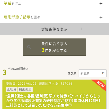
業種
を選ぶ
雇用形態 / 給与
を選ぶ
詳細条件を表示
条件に合う求人
3
件を
検索する
3
件の薬剤師求人
並び順
更新日：
2026/08/05
薬剤師求人ID：
727034
正社員
調剤薬局
*急募【保土ヶ谷区/星川駅】駅チカ徒歩1分！≪イチからしっ
かり学べる環境≫充実の研修制度が魅力！年間休日125日！
正社員として活躍いただける方募集中◎