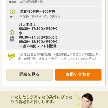
上星川駅 (相鉄本線)
勤務地
■残業代は1分単位で支給される仕組みが整っており、サービス
残業の心配がなく安心して働けます。
年収480万円～600万円
※経験・年齢・スキルにより異なる
給与
月火木金土
08:30～17:30（休憩60分）
水
08:30～17:30（休憩60分）
勤務
時間
09:30～18:30（休憩60分）
※週36時間シフト制勤務
＼週休2.5日と短時間勤務／（横浜市保土ケ谷区エリア担当より）
週36時間労働で残業は1分単位で支給されます。有休取得率も
70％を超えておりプライベートを大切にしたい方に最適です。
＊------------------------------------------＊
詳細を見る
お問い合わせ
【店舗情報と応需状況について】
■上星川駅から徒歩3分と通勤に非常に便利な立地であり、日々
の通勤ストレスを大幅に軽減できる環境です。
■応需科目は糖尿病内科、甲状腺内科、内分泌代謝内科、内科、小
児科が中心で、専門知識を深めることができます。
わたしたちがあなたの条件にぴった
■処方箋枚数は1日平均50枚であり、薬剤師は常時2名体制で事
りの職場をお探しします。
務スタッフも1名在籍するため安心して働けます。