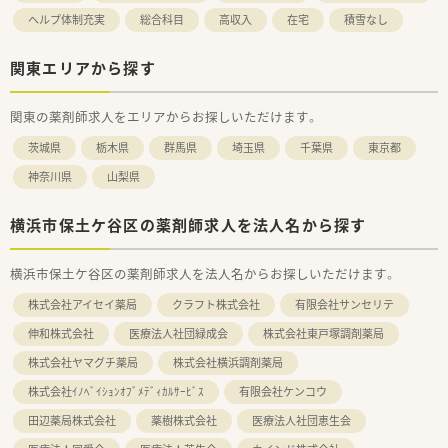
ヘルプ体制充実
総合科目
高収入
在宅
積雪なし
関東エリアから探す
関東の薬剤師求人をエリアからお探しいただけます。
茨城県
栃木県
群馬県
埼玉県
千葉県
東京都
神奈川県
山梨県
横浜市保土ケ谷区の薬剤師求人を法人名から探す
横浜市保土ケ谷区の薬剤師求人を法人名からお探しいただけます。
株式会社アイセイ薬局
クラフト株式会社
有限会社サンセリテ
伸和株式会社
医療法人社団緑成会
株式会社東戸塚調剤薬局
株式会社ヤマグチ薬局
株式会社横浜調剤薬局
株式会社ｲﾉﾍﾞｲｼｮﾝｵﾌﾞﾒﾃﾞｨｶﾙｻｰﾋﾞｽ
有限会社ケンコウ
田辺薬局株式会社
薬樹株式会社
医療法人社団恵生会