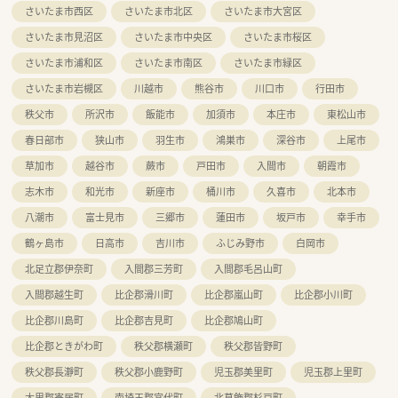
さいたま市西区
さいたま市北区
さいたま市大宮区
さいたま市見沼区
さいたま市中央区
さいたま市桜区
さいたま市浦和区
さいたま市南区
さいたま市緑区
さいたま市岩槻区
川越市
熊谷市
川口市
行田市
秩父市
所沢市
飯能市
加須市
本庄市
東松山市
春日部市
狭山市
羽生市
鴻巣市
深谷市
上尾市
草加市
越谷市
蕨市
戸田市
入間市
朝霞市
志木市
和光市
新座市
桶川市
久喜市
北本市
八潮市
富士見市
三郷市
蓮田市
坂戸市
幸手市
鶴ヶ島市
日高市
吉川市
ふじみ野市
白岡市
北足立郡伊奈町
入間郡三芳町
入間郡毛呂山町
入間郡越生町
比企郡滑川町
比企郡嵐山町
比企郡小川町
比企郡川島町
比企郡吉見町
比企郡鳩山町
比企郡ときがわ町
秩父郡横瀬町
秩父郡皆野町
秩父郡長瀞町
秩父郡小鹿野町
児玉郡美里町
児玉郡上里町
大里郡寄居町
南埼玉郡宮代町
北葛飾郡杉戸町