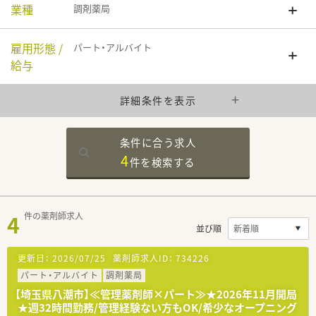
業種
調剤薬局
雇用形態 /
パート・アルバイト
給与
詳細条件を表示
条件に合う求人
4
件を
検索する
4
件の薬剤師求人
並び順
更新日：
2026/07/25
薬剤師求人ID：
734226
パート・アルバイト
調剤薬局
【埼玉県八潮市】≪管理薬剤師×パート≫★2026年11月開局
★週32時間勤務/管理経験ない方もOK/希少なオープニング