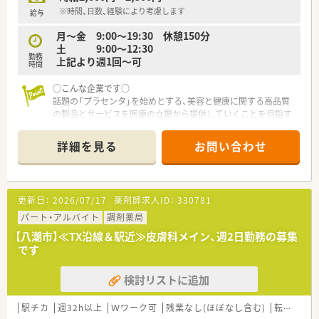
※時間、日数、経験により考慮します
給与
【こんな方にオススメ】
月～金 9:00～19:30 休憩150分
■新規オープンの立ち上げという貴重なフェーズに携わり、自分
土 9:00～12:30
たちの手で地域に愛される薬局を作っていきたい方に強くお勧
勤務
上記より週1回～可
めします。
時間
■年間休日125日や残業の少なさを重視し、仕事とプライベート
のメリハリをしっかりつけて働きたいと考えている方に最適で
○こんな企業です○
す。
話題の「プラセンタ」を始めとする、美容と健康に関する高品質
■大手グループの安定した福利厚生を享受しながら、地域密着型
の製品とサービスを医療の立場から提供していくことを目指す
の薬局で薬剤師としての専門性を発揮したい方にぴったりの案
会社です。
件です。
詳細を見る
お問い合わせ
処方箋の調剤だけでなく、一般薬のカウンセリング販売や健康相
談も行っています。
地域住民の皆様に対し、トータルヘルスケアを理想としていま
す。
更新日：
2026/07/17
薬剤師求人ID：
330781
パート・アルバイト
調剤薬局
【八潮市】≪TX沿線＆駅近≫皮膚科メイン、週2日勤務の募集
です
検討リストに追加
駅チカ
週32h以上
Ｗワーク可
残業なし(ほぼなし含む)
転勤なし