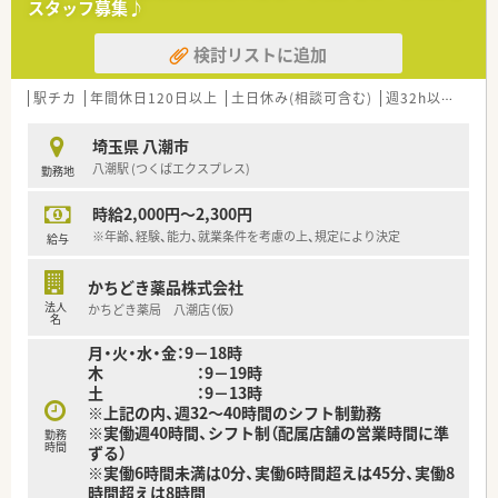
スタッフ募集♪
検討リストに追加
駅チカ
年間休日120日以上
土日休み(相談可含む)
週32h以上
残業
埼玉県 八潮市
八潮駅 (つくばエクスプレス)
勤務地
時給2,000円～2,300円
※年齢、経験、能力、就業条件を考慮の上、規定により決定
給与
かちどき薬品株式会社
法人
かちどき薬局 八潮店（仮）
名
月・火・水・金：9－18時
木 ：9－19時
土 ：9－13時
※上記の内、週32～40時間のシフト制勤務
※実働週40時間、シフト制（配属店舗の営業時間に準
勤務
時間
ずる）
※実働6時間未満は0分、実働6時間超えは45分、実働8
時間超えは8時間