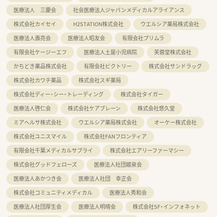
医療法人 三慶会
社会医療法人ジャパンメディカルアライアンス
株式会社カイセイ
H2STATION株式会社
ウエルシア薬局株式会社
医療法人壽亮会
医療法人昭友会
有限会社プリムラ
有限会社ケージーエフ
医療法人土屋小児病院
芙蓉堂株式会社
かちどき薬品株式会社
有限会社ビクトリー
株式会社サンドラッグ
株式会社カワチ薬品
株式会社スギ薬局
株式会社ディー・シー・トレーディング
株式会社タイガー
医療法人啓仁会
株式会社ケアブレーン
株式会社悠久堂
ミアヘルサ株式会社
ウエルシア薬局株式会社
オーケー株式会社
株式会社ユニスマイル
株式会社FANフロンティア
有限会社千葉メディカルサプライ
株式会社エアリーファーマシー
株式会社グッドフェローズ
医療法人社団嬉泉会
医療法人あかつき会
医療法人社団 幸正会
株式会社コミュニティメディカル
医療法人秀和会
医療法人社団厚生会
医療法人明晴会
株式会社SF・インフォネット