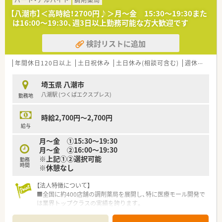
パート・アルバイト
調剤薬局
【八潮市】＜高時給！2700円♪＞月～金 15:30～19:30また
は16:00～19:30、週3日以上勤務可能な方大歓迎です
検討リストに追加
年間休日120日以上
土日祝休み
土日休み(相談可含む)
週休2.5日以上
埼玉県 八潮市
八潮駅 (つくばエクスプレス)
勤務地
時給2,700円～2,700円
給与
月～金 ①15:30～19:30
月～金 ②16:00～19:30
※上記①②選択可能
勤務
時間
※休憩なし
【法人特徴について】
■全国に約400店舗の調剤薬局を展開し、特に医療モール開発で
は業界トップクラスの実績を誇ります。
■M&Aだけに頼らず、自社で医療モールを開発し出店すること
で、安定した経営基盤を築いています。