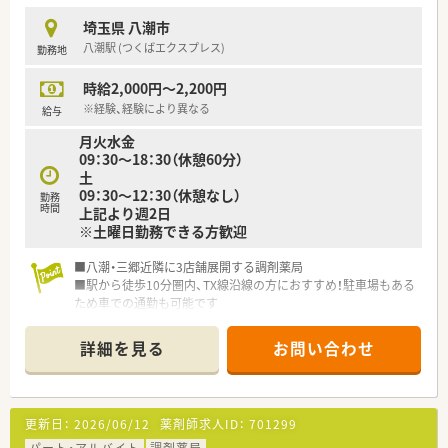
埼玉県 八潮市
八潮駅 (つくばエクスプレス)
勤務地
時給2,000円～2,200円
※経験、経験により異なる
給与
月火水金
09：30～18：30（休憩60分）
土
09：30～12：30（休憩なし）
勤務
時間
上記より週2日
※土曜日勤務できる方歓迎
■八潮・三郷近隣に3店舗展開する調剤薬局
■駅から徒歩10分圏内、TX線沿線の方におすすめ！駐車場もある
ため車での通勤も可能です
詳細を見る
お問い合わせ
更新日：
2026/06/12
薬剤師求人ID：
701299