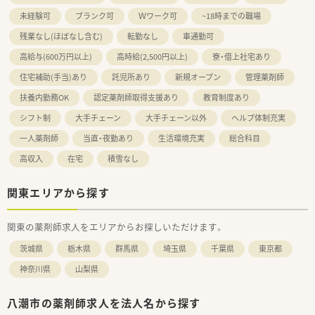
未経験可
ブランク可
Ｗワーク可
~18時までの職場
残業なし(ほぼなし含む)
転勤なし
車通勤可
高給与(600万円以上)
高時給(2,500円以上)
寮・借上社宅あり
住宅補助(手当)あり
託児所あり
新規オープン
管理薬剤師
扶養内勤務OK
認定薬剤師取得支援あり
教育制度あり
シフト制
大手チェーン
大手チェーン以外
ヘルプ体制充実
一人薬剤師
当直・夜勤あり
生活環境充実
総合科目
高収入
在宅
積雪なし
関東エリアから探す
関東の薬剤師求人をエリアからお探しいただけます。
茨城県
栃木県
群馬県
埼玉県
千葉県
東京都
神奈川県
山梨県
八潮市の薬剤師求人を法人名から探す