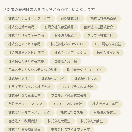
八潮市の薬剤師求人を法人名からお探しいただけます。
株式会社ヴェルペンファルマ
薬樹株式会社
株式会社飛鳥薬局
株式会社鈴木薬局
有限会社芙蓉堂薬局
医療法人社団絋智会
株式会社サイファー企画
医療法人聖心会
クラフト株式会社
株式会社アイセイ薬局
株式会社パル・オネスト
中川調剤株式会社
社会医療法人入間川病院
株式会社メディックス
株式会社イルカ
株式会社くすりの福太郎
医療法人光仁会
日本メディカルシステム株式会社
株式会社グリーンエイト
株式会社ダイチ
株式会社雄飛堂
株式会社トモズ
トライアドジャパン株式会社
コスモプラス株式会社
株式会社なの花東日本
ウエルシア薬局株式会社
有限会社ファーマ・ケア
イントロン株式会社
株式会社スギ薬局
株式会社アルファメディック
株式会社コスモ
医療法人好文会
医療法人 秋葉病院
株式会社大慶堂
株式会社南山堂
株式会社おか調剤薬局
株式会社スマイルファーマ