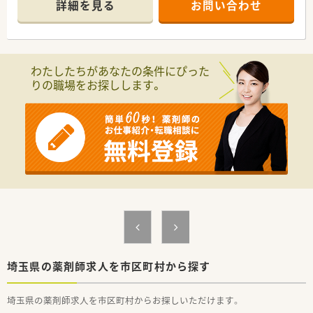
詳細を見る
お問い合わせ
■薬剤師でもある社長自らが育休を取得しており、女性が長期的
に活躍できる企業文化の醸成に努めています。
【こんな方にオススメ】
■夕方以降に働きたい方やWワーク希望者に最適。
わたしたちがあなたの条件にぴった
■効率よく時給を稼ぎたい方。
りの職場をお探しします。
■幅広い知識と対応力を身に着けたい方。
【働き方について】
■月～金①15:30～19:00もしくは②16:00～19:30でご選択可能
です。
■土日祝休み可能です。
■就業日数はご相談可能です。
埼玉県の薬剤師求人を市区町村から探す
埼玉県の薬剤師求人を市区町村からお探しいただけます。