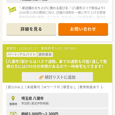
＼新店舗の立ち上げに携わる喜びを／（八潮市エリア担当より）
2026年11月の開局に向け、店舗の体制を一緒に作り上げる管理
薬剤師候補を募集しています。大手グループの安定感と、新店な
らではの裁量の大きさを同時に享受できますよ。
＊------------------------------------------＊
詳細を見る
お問い合わせ
【店舗情報と応需状況について】
■つくばエクスプレスの八潮駅からバスで12分ほどの立地に、
2026年11月より新しく開局を予定している調剤薬局です。
更新日：
2026/07/17
薬剤師求人ID：
187985
■近隣にある病院から内科や糖尿病科を中心に、月間約2,000枚
の処方箋応需を見込んでいるため、非常にやりがいがあります。
パート・アルバイト
調剤薬局
■外来対応に加えて、グループホーム2件と特別養護老人ホーム1
【八潮市】駅からはバスで通勤。車での通勤も可能！通しで勤
件の在宅対応を予定しており、地域医療に深く貢献できる環境で
務の方には150分の休憩があるので一時帰宅もできます！
す。
検討リストに追加
【法人特徴について】
■医薬品流通大手であるメディパルホールディングスのグルー
プ会社として、非常に安定した経営基盤を誇っている法人です。
週32h以上
未経験可
Ｗワーク可
積雪なし
教育制度あり
シフト
■創業から70年以上にわたり地域に密着した運営を続けてお
り、関東エリアを中心に19店舗の薬局を丁寧に展開しておりま
埼玉県 八潮市
す。
草加駅 (東武伊勢崎線)
勤務地
■全店でリフィル処方箋やオンライン確認などの新しい仕組み
を積極的に導入しており、DX化による業務効率化も推進してい
時給2,000円～2,300円
ます。