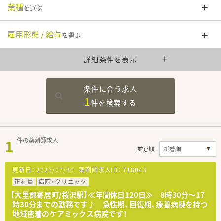
業種
を選ぶ
雇用形態 / 給与
を選ぶ
詳細条件を表示
条件に合う求人
1
件を
検索する
1
件の薬剤師求人
並び順
更新日：
2026/07/30
薬剤師求人ID：
718043
正社員
病院・クリニック
【大里郡寄居町/桜沢駅】≪年間休日120日≫ 8時30分～17
時30分までの勤務です♪ 急性期、回復期、療養病棟を持つ
地域密着のケアミックス病院です！