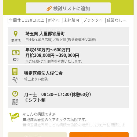
検討リストに追加
年間休日120日以上
新卒可
未経験可
ブランク可
残業なし(ほぼなし含む)
埼玉県 大里郡寄居町
用土駅 (JR八高線)／桜沢駅 (秩父鉄道秩父本線)
勤務地
年収450万円～600万円
月給308,000円～390,000円
給与
※ご経験・ご年齢等を考慮いたします。
特定医療法人俊仁会
法人
埼玉よりい病院
名
月～土 08：30～17：30（休憩60分）
※シフト制
勤務
時間
≪こんな病院です≫
■地域密着型のケアミックス病院です。
■埼玉県立寄居こども病院の施設を継承し、2001年に開院しま
した。
■寄居町やその周辺エリアにおいて数少ない二次救急指定病院