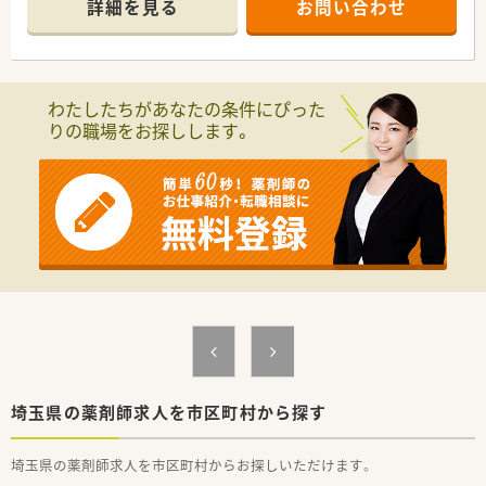
詳細を見る
お問い合わせ
および小児二次救急指定病院として、地域医療の要となっていま
す。
■一般急性期病棟47床、回復期リハビリテーション病棟50床、医
療療養病棟48床を持つケアミックス病院です。
■埼玉医科大学病院や深谷赤十字病院などの地域の高度急性期
わたしたちがあなたの条件にぴった
病院とも連携しており、医師の臨床研修の受け入れや高度な医療
りの職場をお探しします。
サービスの提供を行っています。
≪業務内容≫
■入院患者様の調剤、監査、服薬指導 ※外来は院外処方
■注射調整（抗がん剤、ＴＰＮあり）
■製剤業務
■薬剤管理指導業務
■医薬品管理、医薬品情報管理
■各種委員会
≪おすすめポイント≫
■働く医療スタッフのワークライフバランスを非常に大切にし
ている病院です。
■ 育児休暇取得率100％、復帰率100％育児のための短時間勤
務制度もございます。
埼玉県の薬剤師求人を市区町村から探す
■有給休暇取得率87％以上
■マンション等の社宅あり（家賃一部負担）
埼玉県の薬剤師求人を市区町村からお探しいただけます。
■定年65歳・再雇用80歳まで（70歳以降は条件付き再雇用）
■院内保育室完備