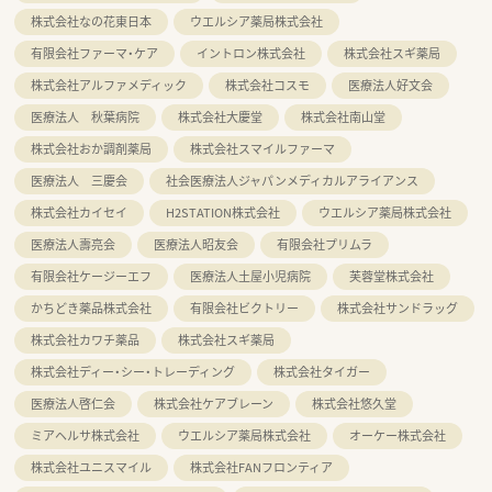
株式会社なの花東日本
ウエルシア薬局株式会社
有限会社ファーマ・ケア
イントロン株式会社
株式会社スギ薬局
株式会社アルファメディック
株式会社コスモ
医療法人好文会
医療法人 秋葉病院
株式会社大慶堂
株式会社南山堂
株式会社おか調剤薬局
株式会社スマイルファーマ
医療法人 三慶会
社会医療法人ジャパンメディカルアライアンス
株式会社カイセイ
H2STATION株式会社
ウエルシア薬局株式会社
医療法人壽亮会
医療法人昭友会
有限会社プリムラ
有限会社ケージーエフ
医療法人土屋小児病院
芙蓉堂株式会社
かちどき薬品株式会社
有限会社ビクトリー
株式会社サンドラッグ
株式会社カワチ薬品
株式会社スギ薬局
株式会社ディー・シー・トレーディング
株式会社タイガー
医療法人啓仁会
株式会社ケアブレーン
株式会社悠久堂
ミアヘルサ株式会社
ウエルシア薬局株式会社
オーケー株式会社
株式会社ユニスマイル
株式会社FANフロンティア