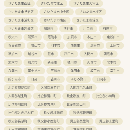
さいたま市西区
さいたま市北区
さいたま市大宮区
さいたま市見沼区
さいたま市中央区
さいたま市桜区
さいたま市浦和区
さいたま市南区
さいたま市緑区
さいたま市岩槻区
川越市
熊谷市
川口市
行田市
秩父市
所沢市
飯能市
加須市
本庄市
東松山市
春日部市
狭山市
羽生市
鴻巣市
深谷市
上尾市
草加市
越谷市
蕨市
戸田市
入間市
朝霞市
志木市
和光市
新座市
桶川市
久喜市
北本市
八潮市
富士見市
三郷市
蓮田市
坂戸市
幸手市
鶴ヶ島市
日高市
吉川市
ふじみ野市
白岡市
北足立郡伊奈町
入間郡三芳町
入間郡毛呂山町
入間郡越生町
比企郡滑川町
比企郡嵐山町
比企郡小川町
比企郡川島町
比企郡吉見町
比企郡鳩山町
比企郡ときがわ町
秩父郡横瀬町
秩父郡皆野町
秩父郡長瀞町
秩父郡小鹿野町
児玉郡美里町
児玉郡上里町
大里郡寄居町
南埼玉郡宮代町
北葛飾郡杉戸町