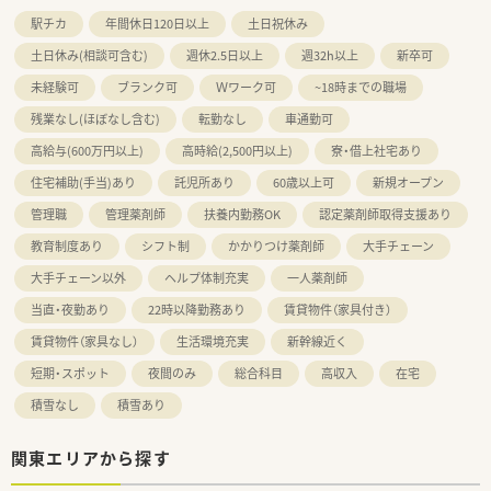
駅チカ
年間休日120日以上
土日祝休み
土日休み(相談可含む)
週休2.5日以上
週32h以上
新卒可
未経験可
ブランク可
Ｗワーク可
~18時までの職場
残業なし(ほぼなし含む)
転勤なし
車通勤可
高給与(600万円以上)
高時給(2,500円以上)
寮・借上社宅あり
住宅補助(手当)あり
託児所あり
60歳以上可
新規オープン
管理職
管理薬剤師
扶養内勤務OK
認定薬剤師取得支援あり
教育制度あり
シフト制
かかりつけ薬剤師
大手チェーン
大手チェーン以外
ヘルプ体制充実
一人薬剤師
当直・夜勤あり
22時以降勤務あり
賃貸物件（家具付き）
賃貸物件（家具なし）
生活環境充実
新幹線近く
短期・スポット
夜間のみ
総合科目
高収入
在宅
積雪なし
積雪あり
関東エリアから探す