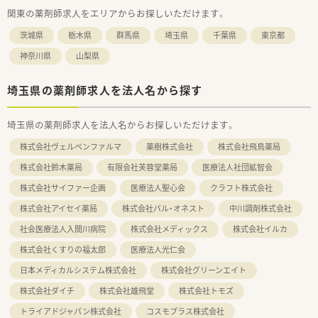
関東の薬剤師求人をエリアからお探しいただけます。
茨城県
栃木県
群馬県
埼玉県
千葉県
東京都
神奈川県
山梨県
埼玉県の薬剤師求人を法人名から探す
埼玉県の薬剤師求人を法人名からお探しいただけます。
株式会社ヴェルペンファルマ
薬樹株式会社
株式会社飛鳥薬局
株式会社鈴木薬局
有限会社芙蓉堂薬局
医療法人社団絋智会
株式会社サイファー企画
医療法人聖心会
クラフト株式会社
株式会社アイセイ薬局
株式会社パル・オネスト
中川調剤株式会社
社会医療法人入間川病院
株式会社メディックス
株式会社イルカ
株式会社くすりの福太郎
医療法人光仁会
日本メディカルシステム株式会社
株式会社グリーンエイト
株式会社ダイチ
株式会社雄飛堂
株式会社トモズ
トライアドジャパン株式会社
コスモプラス株式会社