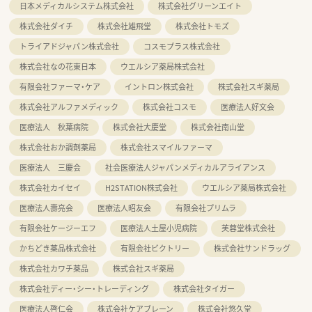
日本メディカルシステム株式会社
株式会社グリーンエイト
株式会社ダイチ
株式会社雄飛堂
株式会社トモズ
トライアドジャパン株式会社
コスモプラス株式会社
株式会社なの花東日本
ウエルシア薬局株式会社
有限会社ファーマ・ケア
イントロン株式会社
株式会社スギ薬局
株式会社アルファメディック
株式会社コスモ
医療法人好文会
医療法人 秋葉病院
株式会社大慶堂
株式会社南山堂
株式会社おか調剤薬局
株式会社スマイルファーマ
医療法人 三慶会
社会医療法人ジャパンメディカルアライアンス
株式会社カイセイ
H2STATION株式会社
ウエルシア薬局株式会社
医療法人壽亮会
医療法人昭友会
有限会社プリムラ
有限会社ケージーエフ
医療法人土屋小児病院
芙蓉堂株式会社
かちどき薬品株式会社
有限会社ビクトリー
株式会社サンドラッグ
株式会社カワチ薬品
株式会社スギ薬局
株式会社ディー・シー・トレーディング
株式会社タイガー
医療法人啓仁会
株式会社ケアブレーン
株式会社悠久堂