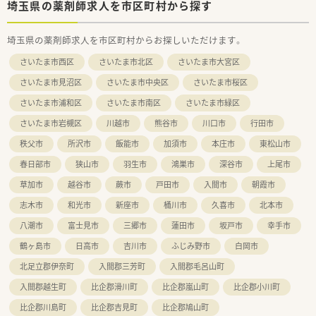
≪おすすめポイント≫
埼玉県の薬剤師求人を市区町村から探す
■薬剤師18名、調剤助手8名が在籍しています。
■教育制度が整っており、専門、認定資格取得に向けたサポート
埼玉県の薬剤師求人を市区町村からお探しいただけます。
も受けられます。
■他職種の方との連携も密接に行っており、地域に愛される病院
さいたま市西区
さいたま市北区
さいたま市大宮区
を目指しています。
■年間休日は122日！別途有給休暇がつきますので、しっかり休
さいたま市見沼区
さいたま市中央区
さいたま市桜区
むことができます。
さいたま市浦和区
さいたま市南区
さいたま市緑区
さいたま市岩槻区
川越市
熊谷市
川口市
行田市
秩父市
所沢市
飯能市
加須市
本庄市
東松山市
春日部市
狭山市
羽生市
鴻巣市
深谷市
上尾市
草加市
越谷市
蕨市
戸田市
入間市
朝霞市
志木市
和光市
新座市
桶川市
久喜市
北本市
八潮市
富士見市
三郷市
蓮田市
坂戸市
幸手市
鶴ヶ島市
日高市
吉川市
ふじみ野市
白岡市
北足立郡伊奈町
入間郡三芳町
入間郡毛呂山町
入間郡越生町
比企郡滑川町
比企郡嵐山町
比企郡小川町
比企郡川島町
比企郡吉見町
比企郡鳩山町