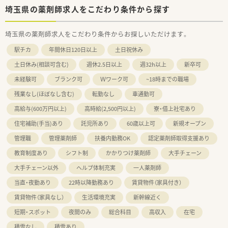
埼玉県の薬剤師求人をこだわり条件から探す
埼玉県の薬剤師求人をこだわり条件からお探しいただけます。
駅チカ
年間休日120日以上
土日祝休み
土日休み(相談可含む)
週休2.5日以上
週32h以上
新卒可
未経験可
ブランク可
Ｗワーク可
~18時までの職場
残業なし(ほぼなし含む)
転勤なし
車通勤可
高給与(600万円以上)
高時給(2,500円以上)
寮・借上社宅あり
住宅補助(手当)あり
託児所あり
60歳以上可
新規オープン
管理職
管理薬剤師
扶養内勤務OK
認定薬剤師取得支援あり
教育制度あり
シフト制
かかりつけ薬剤師
大手チェーン
大手チェーン以外
ヘルプ体制充実
一人薬剤師
当直・夜勤あり
22時以降勤務あり
賃貸物件（家具付き）
賃貸物件（家具なし）
生活環境充実
新幹線近く
短期・スポット
夜間のみ
総合科目
高収入
在宅
積雪なし
積雪あり