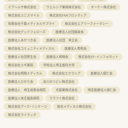
ミアヘルサ株式会社
ウエルシア薬局株式会社
オーケー株式会社
株式会社ユニスマイル
株式会社FANフロンティア
有限会社千葉メディカルサプライ
株式会社エアリーファーマシー
株式会社グッドフェローズ
医療法人社団嬉泉会
医療法人あかつき会
医療法人社団 幸正会
株式会社コミュニティメディカル
医療法人秀和会
医療法人社団厚生会
医療法人明晴会
株式会社SF・インフォネット
株式会社スギ薬局
学校法人埼玉医科大学
株式会社明翔メディカル
株式会社エクラシア
医療法人昭仁会
医療法人ひかり会
氷川のつどい株式会社
医療法人 埼玉成恵会病院
光製薬株式会社
特定医療法人俊仁会
医療法人本庄福島病院
クラフト株式会社
株式会社アーク・リンケージ
総合メディカル株式会社
株式会社ライラック