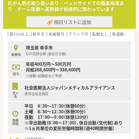
抗がん剤の取り扱いあり ベッドサイドでの服薬指導あ
り チーム医療へ薬剤師が積極的に関わっています
検討リストに追加
週32h以上
新卒可
未経験可
ブランク可
転勤なし
車通勤可
認
埼玉県 幸手市
杉戸高野台駅 (東武日光線)
勤務地
年収400万円～500万円
月給268,600円～338,600円
給与
※経験・前職給など考慮
社会医療法人ジャパンメディカルアライアンス
法人
東埼玉総合病院
名
平日 8：30～17：30（休憩60分）
土曜 8：30～12：30（休憩00分）
夜勤 17：00～9：00（休憩120分）
勤務
※早出勤務（8：00～17：00）、休日出勤（交代制）あり
時間
※1ヵ月単位の変形労働時間制（週40時間労働）