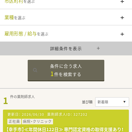
市区町村
を選ぶ
業種
を選ぶ
雇用形態 / 給与
を選ぶ
詳細条件を表示
条件に合う求人
1
件を
検索する
1
件の薬剤師求人
並び順
更新日：
2026/06/30
薬剤師求人ID：
327202
正社員
病院・クリニック
【幸手市】≪年間休日122日≫ 専門認定資格の取得支援あり！