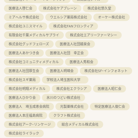
医療法人啓仁会
株式会社ケアブレーン
株式会社悠久堂
ミアヘルサ株式会社
ウエルシア薬局株式会社
オーケー株式会社
株式会社ユニスマイル
株式会社FANフロンティア
有限会社千葉メディカルサプライ
株式会社エアリーファーマシー
株式会社グッドフェローズ
医療法人社団嬉泉会
医療法人あかつき会
医療法人社団 幸正会
株式会社コミュニティメディカル
医療法人秀和会
医療法人社団厚生会
医療法人明晴会
株式会社SF・インフォネット
株式会社スギ薬局
学校法人埼玉医科大学
株式会社明翔メディカル
株式会社エクラシア
医療法人昭仁会
医療法人ひかり会
氷川のつどい株式会社
医療法人 埼玉成恵会病院
光製薬株式会社
特定医療法人俊仁会
医療法人本庄福島病院
クラフト株式会社
株式会社アーク・リンケージ
総合メディカル株式会社
株式会社ライラック