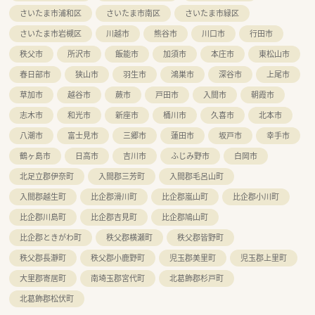
■年間休日は120日以上確保されており、木曜日と日曜日、祝日
さいたま市浦和区
さいたま市南区
さいたま市緑区
を基本とした休みでプライベートの時間も大切にできます。
■年度に1回は連続5日間の有給休暇を取得する制度があり、旅
さいたま市岩槻区
川越市
熊谷市
川口市
行田市
行や帰省などのリフレッシュに活用している社員が多く在籍し
ています。
秩父市
所沢市
飯能市
加須市
本庄市
東松山市
春日部市
狭山市
羽生市
鴻巣市
深谷市
上尾市
草加市
越谷市
蕨市
戸田市
入間市
朝霞市
志木市
和光市
新座市
桶川市
久喜市
北本市
八潮市
富士見市
三郷市
蓮田市
坂戸市
幸手市
鶴ヶ島市
日高市
吉川市
ふじみ野市
白岡市
北足立郡伊奈町
入間郡三芳町
入間郡毛呂山町
入間郡越生町
比企郡滑川町
比企郡嵐山町
比企郡小川町
比企郡川島町
比企郡吉見町
比企郡鳩山町
比企郡ときがわ町
秩父郡横瀬町
秩父郡皆野町
秩父郡長瀞町
秩父郡小鹿野町
児玉郡美里町
児玉郡上里町
大里郡寄居町
南埼玉郡宮代町
北葛飾郡杉戸町
北葛飾郡松伏町