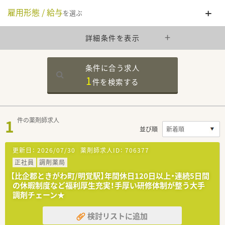
雇用形態 / 給与
を選ぶ
詳細条件を表示
条件に合う求人
1
件を
検索する
1
件の薬剤師求人
並び順
更新日：
2026/07/30
薬剤師求人ID：
706377
正社員
調剤薬局
【比企郡ときがわ町/明覚駅】年間休日120日以上・連続5日間
の休暇制度など福利厚生充実！手厚い研修体制が整う大手
調剤チェーン★
検討リストに追加