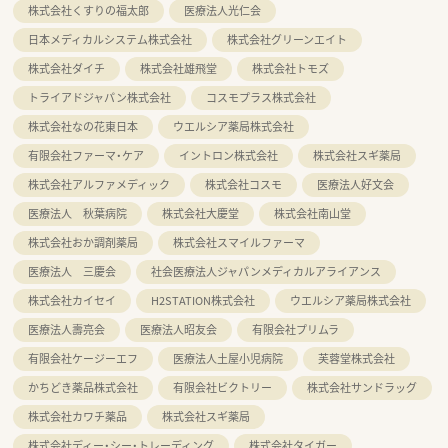
株式会社くすりの福太郎
医療法人光仁会
日本メディカルシステム株式会社
株式会社グリーンエイト
株式会社ダイチ
株式会社雄飛堂
株式会社トモズ
トライアドジャパン株式会社
コスモプラス株式会社
株式会社なの花東日本
ウエルシア薬局株式会社
有限会社ファーマ・ケア
イントロン株式会社
株式会社スギ薬局
株式会社アルファメディック
株式会社コスモ
医療法人好文会
医療法人 秋葉病院
株式会社大慶堂
株式会社南山堂
株式会社おか調剤薬局
株式会社スマイルファーマ
医療法人 三慶会
社会医療法人ジャパンメディカルアライアンス
株式会社カイセイ
H2STATION株式会社
ウエルシア薬局株式会社
医療法人壽亮会
医療法人昭友会
有限会社プリムラ
有限会社ケージーエフ
医療法人土屋小児病院
芙蓉堂株式会社
かちどき薬品株式会社
有限会社ビクトリー
株式会社サンドラッグ
株式会社カワチ薬品
株式会社スギ薬局
株式会社ディー・シー・トレーディング
株式会社タイガー