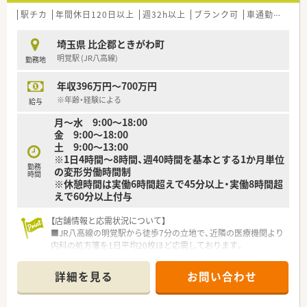
駅チカ
年間休日120日以上
週32h以上
ブランク可
車通勤可
高給
埼玉県 比企郡ときがわ町
明覚駅 (JR八高線)
勤務地
年収396万円～700万円
※年齢・経験による
給与
月〜水 9:00〜18:00
金 9:00〜18:00
土 9:00〜13:00
※1日4時間～8時間、週40時間を基本とする1か月単位
勤務
の変形労働時間制
時間
※休憩時間は実働6時間超えで45分以上・実働8時間超
えで60分以上付与
【店舗情報と応需状況について】
■JR八高線の明覚駅から徒歩7分の立地で、近隣の医療機関より
内科の処方箋を1日平均20枚ほど応需しております。
■常勤薬剤師1名体制の店舗で、内科メインの処方内容となって
いるため、一人ひとりの患者様と向き合うことが可能です。
詳細を見る
お問い合わせ
■在宅業務にも対応しており、地域に根差した「かかりつけ薬
局」として、地域住民の健康を支える重要な役割を担っていま