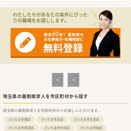
す。
【法人特徴について】
わたしたちがあなたの条件にぴった
■全国43都道府県に展開する業界大手で、医療機器のリース販
りの職場をお探しします。
売から始まった背景を持ち、医療機関との強固な信頼関係があり
ます。
■健康サポート薬局の届出数で全国1位の実績を誇り、質の高い
かかりつけ機能を提供することを企業の目標として掲げていま
す。
■全店舗にピッキングサポートシステムを標準導入し、薬剤師が
安全かつ効率的に業務へ集中できる環境作りを徹底していま
す。
【求人情報について】
■正社員の募集で想定年収は380万円から450万円となってお
り、これまでの社会人経験やスキルを考慮して決定されます。
■地域手当が最大70,000円支給されるほか、家族手当や住宅手
当など、大手法人ならではの諸手当が非常に充実しています。
■借上げ社宅制度を利用する場合は家賃の80％を会社が負担す
埼玉県の薬剤師求人を市区町村から探す
るため、遠方からの転居を伴う入社を希望する方にもお勧めで
す。
埼玉県の薬剤師求人を市区町村からお探しいただけます。
【勤務実態について】
さいたま市西区
さいたま市北区
さいたま市大宮区
■1ヶ月変形労働時間制を採用しており、週平均40時間を超えな
い範囲で無理なく働けるシフト体制が構築されています。
さいたま市見沼区
さいたま市中央区
さいたま市桜区