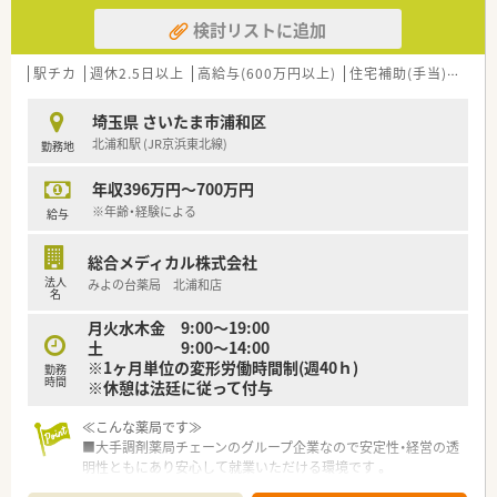
検討リストに追加
駅チカ
週休2.5日以上
高給与(600万円以上)
住宅補助(手当)あり
埼玉県 さいたま市浦和区
北浦和駅 (JR京浜東北線)
勤務地
年収396万円～700万円
※年齢・経験による
給与
総合メディカル株式会社
法人
みよの台薬局 北浦和店
名
月火水木金 9:00～19:00
土 9:00～14:00
※1ヶ月単位の変形労働時間制(週40ｈ)
勤務
時間
※休憩は法廷に従って付与
≪こんな薬局です≫
■大手調剤薬局チェーンのグループ企業なので安定性・経営の透
明性ともにあり安心して就業いただける環境です 。
■首都圏に80店舗展開で通勤時間は自宅から40分～60分圏内