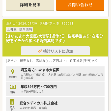
と、他の薬局と比較して自宅近くでの配属が可能です。
詳細を見る
お問い合わせ
■クリニック門前を中心に展開し、個人宅だけではなく施設から
の在宅を積極的に応需しています。病院門前は板橋区・神奈川に
2店舗程。
■店舗をドミナント展開することにより1店舗あたりの在宅件数
更新日：
2026/07/30
薬剤師求人ID：
722681
が減少。在宅にかかるロスを最小化し、店舗対応の薬剤師の負担
を減らしています。
正社員
調剤薬局
【さいたま市大宮区/大宮駅】週休2日･ 住宅手当あり！在宅分
≪在宅医療に力を入れております≫
野をイチから学べる調剤薬局です♪
■在宅に力を入れており、実績は全国でトップクラス！
①重症患者の受入れ②末期を含めた緩和ケアといった、これか
検討リストに追加
らの医療の目指す姿である質の高い在宅医療を提供しておりま
す。
ガン終末期をカバーする麻薬を取り扱っており、どんながん患
駅チカ
転勤なし
高給与(600万円以上)
住宅補助(手当)あり
認定薬
者様でも対応することが可能となります。
■経営のために在宅を始めた訳ではなく、薬局の使命として地
埼玉県 さいたま市大宮区
域・人の役に立つこと・ニーズのあるところには答えることを目
大宮駅 (JR宇都宮線)／大宮駅 (JR埼京線)／大宮駅 (JR川越線)／大宮
勤務地
的に行っております。
駅 (JR高崎
…
■全国でもその実績と取り組みを評価されています。施設だけ
年収396万円～700万円
でなく、個人宅の在宅も扱い、ドクターと一緒に同行するなど、
患者様へ直接服薬指導することができます。現在、在宅対応店舗
※年齢・経験による
給与
70店舗以上。
■処方箋の割合は外来が約81％で在宅が約19％となり、全体の
総合メディカル株式会社
処方箋の2割が在宅と他の薬局は１割に満たないところが多い中
法人
みよの台薬局 大宮店
で、高い割合です。
名