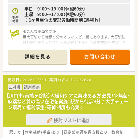
■無菌調剤室の導入の店舗や365日営業している店舗の運営、ケ
平日 9：00～19：00（休憩60分）
アマネージャーの在籍など、患者様の満足を追求しています。
土曜 9：00～17：00（休憩60分）
■在宅ドクターが実際の症例をもとに行う「在宅シュミレーショ
勤務
※1ヶ月単位の変形労働時間制（週40ｈ）
ン研修」も希望者は参加可能です。在宅がはじめての方も安心し
時間
てはじめられます。パートさんも参加可能。
≪こんな薬局です≫
≪働く環境が整っています≫
■大宮駅から徒歩５分のオフィスビル街にあります。大宮駅に
■各店舗とも「明るく、元気に、温かく」を実践し、アットホーム
は各線が乗り入れているため通勤も便利♪商業施設も充実して
な職場づくりを心掛けています。
おり、お仕事終わりにショッピングも楽しめます♪
■育児休暇、産前産後休暇の取得実績が多数あります。女性の方
■20～50代の幅広い年代層のスタッフが活躍しています。ママ
詳細を見る
お問い合わせ
でも長く活躍できる環境があります。復職率も100％。
薬剤師さんも多く、急なお休みもみんなでフォローしあえる子育
■有給休暇は自由に取得できる環境があります。１週間程度の
てにも理解のある環境です。
海外旅行に出かける方もいます。
■常時6名ほどが勤務しており、社員同士で情報共有を欠かさな
■新卒から入社し、在籍年数10年以上の方や20年以上在籍して
いため連携の取れた仕事ができます。
更新日：
2026/07/30
薬剤師求人ID：
722620
いる方もいます。
■大手調剤薬局チェーンのグループ企業なので安定性・経営の透
明性ともにあり安心して就業いただける環境です 。
正社員
調剤薬局
■首都圏に80店舗展開で通勤時間は自宅から40分～60分圏内
【川口市/南鳩ヶ谷駅】≪緩和ケアに興味ある方 必見！≫無菌・
と、他の薬局と比較して自宅近くでの配属が可能です。
麻薬など質の高い在宅を実施！駅から徒歩9分♪大手チェー
■クリニック門前を中心に展開し、個人宅だけではなく施設から
ン薬局で福利厚生・研修制度も充実☆
の在宅を積極的に応需しています。病院門前は板橋区・神奈川に
2店舗程。
検討リストに追加
■店舗をドミナント展開することにより1店舗あたりの在宅件数
が減少。在宅にかかるロスを最小化し、店舗対応の薬剤師の負担
を減らしています。
駅チカ
住宅補助(手当)あり
認定薬剤師取得支援あり
教育制度あり