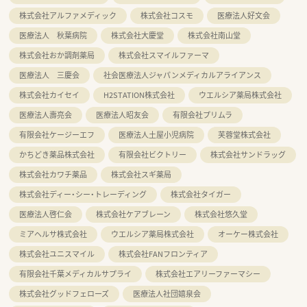
株式会社アルファメディック
株式会社コスモ
医療法人好文会
医療法人 秋葉病院
株式会社大慶堂
株式会社南山堂
株式会社おか調剤薬局
株式会社スマイルファーマ
医療法人 三慶会
社会医療法人ジャパンメディカルアライアンス
株式会社カイセイ
H2STATION株式会社
ウエルシア薬局株式会社
医療法人壽亮会
医療法人昭友会
有限会社プリムラ
有限会社ケージーエフ
医療法人土屋小児病院
芙蓉堂株式会社
かちどき薬品株式会社
有限会社ビクトリー
株式会社サンドラッグ
株式会社カワチ薬品
株式会社スギ薬局
株式会社ディー・シー・トレーディング
株式会社タイガー
医療法人啓仁会
株式会社ケアブレーン
株式会社悠久堂
ミアヘルサ株式会社
ウエルシア薬局株式会社
オーケー株式会社
株式会社ユニスマイル
株式会社FANフロンティア
有限会社千葉メディカルサプライ
株式会社エアリーファーマシー
株式会社グッドフェローズ
医療法人社団嬉泉会