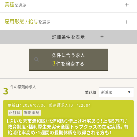
業種
を選ぶ
雇用形態 / 給与
を選ぶ
詳細条件を表示
条件に合う求人
3
件を
検索する
3
件の薬剤師求人
並び順
更新日：
2026/07/30
薬剤師求人ID：
722684
正社員
調剤薬局
【さいたま市浦和区/北浦和駅】借上げ社宅あり！上限5万円♪
教育制度・福利厚生充実★全国トップクラスの在宅実績。有
給消化率高め・1週間の長期休暇を取得される方も！