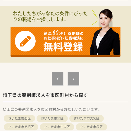
＜皮下持続注入療法対応件数No1！＞
な職場づくりを心掛けています。
首都圏全店舗で麻薬の在庫あり！
■育児休暇、産前産後休暇の取得実績が多数あります。女性の方
わたしたちがあなたの条件にぴった
ガン終末期をカバーする麻薬を取り扱っており、
でも長く活躍できる環境があります。復職率も100％。
りの職場をお探しします。
どんなガン患者様でも対応できます！
■有給休暇は自由に取得できる環境があります。１週間程度の
店舗をドミナント展開することにより、
海外旅行に出かける方もいます。
1店舗あたりの在宅件数が減少。
■新卒から入社し、在籍年数10年以上の方や20年以上在籍して
在宅にかかるロスを最小化し、
いる方もいます。
店舗対応の薬剤師の負担を減らしています！
無菌調剤室の導入の店舗のほか、
365日営業している店舗の運営、
ケアマネージャーの在籍など、
患者様の満足を追求しています！
夜間専門の在宅対応チームがあるため、
他の方々は夜の在宅対応ございません☆
バックオフィス業務の専門部署があるため、
介護保険利用代行や集金業務などの対応はございません！
埼玉県の薬剤師求人を市区町村から探す
埼玉県の薬剤師求人を市区町村からお探しいただけます。
＜こんな会社です＞
大手調剤薬局チェーンのグループ企業なので
さいたま市西区
さいたま市北区
さいたま市大宮区
安定性・経営の透明性ともにあり、
安心して就業いただける環境です！
さいたま市見沼区
さいたま市中央区
さいたま市桜区
首都圏に80店舗展開しており、