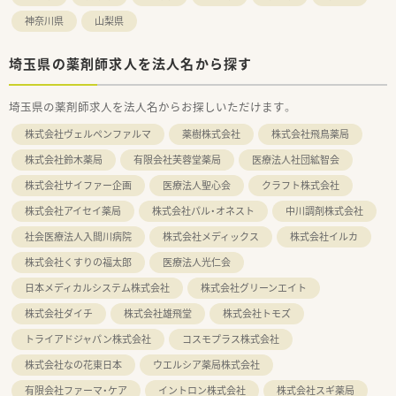
神奈川県
山梨県
埼玉県の薬剤師求人を法人名から探す
埼玉県の薬剤師求人を法人名からお探しいただけます。
株式会社ヴェルペンファルマ
薬樹株式会社
株式会社飛鳥薬局
株式会社鈴木薬局
有限会社芙蓉堂薬局
医療法人社団絋智会
株式会社サイファー企画
医療法人聖心会
クラフト株式会社
株式会社アイセイ薬局
株式会社パル・オネスト
中川調剤株式会社
社会医療法人入間川病院
株式会社メディックス
株式会社イルカ
株式会社くすりの福太郎
医療法人光仁会
日本メディカルシステム株式会社
株式会社グリーンエイト
株式会社ダイチ
株式会社雄飛堂
株式会社トモズ
トライアドジャパン株式会社
コスモプラス株式会社
株式会社なの花東日本
ウエルシア薬局株式会社
有限会社ファーマ・ケア
イントロン株式会社
株式会社スギ薬局