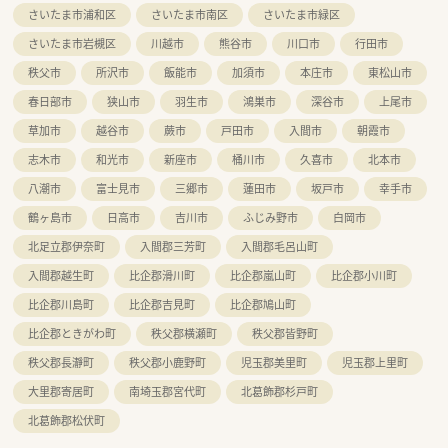
さいたま市浦和区
さいたま市南区
さいたま市緑区
通勤時間は自宅から40分～60分圏内と、
他企業と比較して自宅近くの配属が可能です！
さいたま市岩槻区
川越市
熊谷市
川口市
行田市
在宅に力を入れており実績は全国でトップクラス！
秩父市
所沢市
飯能市
加須市
本庄市
東松山市
①重症患者の受入れ ②末期を含めた緩和ケア
春日部市
狭山市
羽生市
鴻巣市
深谷市
上尾市
といった、これからの医療の目指す姿である
質の高い在宅医療を提供しております。
草加市
越谷市
蕨市
戸田市
入間市
朝霞市
ガン終末期をカバーする麻薬を取り扱っており、
志木市
和光市
新座市
桶川市
久喜市
北本市
どんながん患者様でも対応することが可能となります☆
八潮市
富士見市
三郷市
蓮田市
坂戸市
幸手市
＜ここがオススメ♪＞
鶴ヶ島市
日高市
吉川市
ふじみ野市
白岡市
★「緩和ケア」をやりたいという方に！
北足立郡伊奈町
入間郡三芳町
入間郡毛呂山町
→ガン終末期をカバーする麻薬を取り扱っており、
どんながん患者様でも対応することが可能です。
入間郡越生町
比企郡滑川町
比企郡嵐山町
比企郡小川町
皮下持続注入療法対応件数がNO,１！！
★通勤時間も短いんです！
比企郡川島町
比企郡吉見町
比企郡鳩山町
→チェーン薬局だと通勤90分圏内がほとんど。
比企郡ときがわ町
秩父郡横瀬町
秩父郡皆野町
当社は自宅から40分～60分圏内と、
他の薬局と比較しても自宅近くでの配属が可能です！
秩父郡長瀞町
秩父郡小鹿野町
児玉郡美里町
児玉郡上里町
★専門薬剤師アセスメント研修ご用意しています！
大里郡寄居町
南埼玉郡宮代町
北葛飾郡杉戸町
→専門領域に関する知識の取得および
専門薬剤師能力の審査を行っているので、
北葛飾郡松伏町
スキルアップもしやすい環境が整っています♪