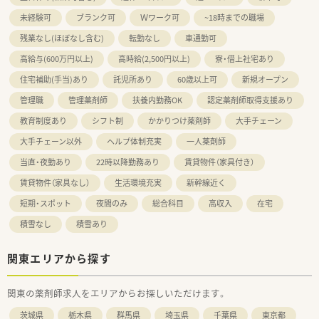
未経験可
ブランク可
Ｗワーク可
~18時までの職場
残業なし(ほぼなし含む)
転勤なし
車通勤可
高給与(600万円以上)
高時給(2,500円以上)
寮・借上社宅あり
住宅補助(手当)あり
託児所あり
60歳以上可
新規オープン
管理職
管理薬剤師
扶養内勤務OK
認定薬剤師取得支援あり
教育制度あり
シフト制
かかりつけ薬剤師
大手チェーン
大手チェーン以外
ヘルプ体制充実
一人薬剤師
当直・夜勤あり
22時以降勤務あり
賃貸物件（家具付き）
賃貸物件（家具なし）
生活環境充実
新幹線近く
短期・スポット
夜間のみ
総合科目
高収入
在宅
積雪なし
積雪あり
関東エリアから探す
関東の薬剤師求人をエリアからお探しいただけます。
茨城県
栃木県
群馬県
埼玉県
千葉県
東京都