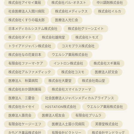
株式会社アイセイ薬局
株式会社パル・オネスト
中川調剤株式会社
社会医療法人入間川病院
株式会社メディックス
株式会社イルカ
株式会社くすりの福太郎
医療法人光仁会
日本メディカルシステム株式会社
株式会社グリーンエイト
株式会社ダイチ
株式会社雄飛堂
株式会社トモズ
トライアドジャパン株式会社
コスモプラス株式会社
株式会社なの花東日本
ウエルシア薬局株式会社
有限会社ファーマ・ケア
イントロン株式会社
株式会社スギ薬局
株式会社アルファメディック
株式会社コスモ
医療法人好文会
医療法人 秋葉病院
株式会社大慶堂
株式会社南山堂
株式会社おか調剤薬局
株式会社スマイルファーマ
医療法人 三慶会
社会医療法人ジャパンメディカルアライアンス
株式会社カイセイ
H2STATION株式会社
ウエルシア薬局株式会社
医療法人壽亮会
医療法人昭友会
有限会社プリムラ
有限会社ケージーエフ
医療法人土屋小児病院
芙蓉堂株式会社
かちどき薬品株式会社
有限会社ビクトリー
株式会社サンドラッグ