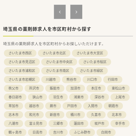
埼玉県の薬剤師求人を市区町村から探す
埼玉県の薬剤師求人を市区町村からお探しいただけます。
さいたま市西区
さいたま市北区
さいたま市大宮区
さいたま市見沼区
さいたま市中央区
さいたま市桜区
さいたま市浦和区
さいたま市南区
さいたま市緑区
さいたま市岩槻区
川越市
熊谷市
川口市
行田市
秩父市
所沢市
飯能市
加須市
本庄市
東松山市
春日部市
狭山市
羽生市
鴻巣市
深谷市
上尾市
草加市
越谷市
蕨市
戸田市
入間市
朝霞市
志木市
和光市
新座市
桶川市
久喜市
北本市
八潮市
富士見市
三郷市
蓮田市
坂戸市
幸手市
鶴ヶ島市
日高市
吉川市
ふじみ野市
白岡市