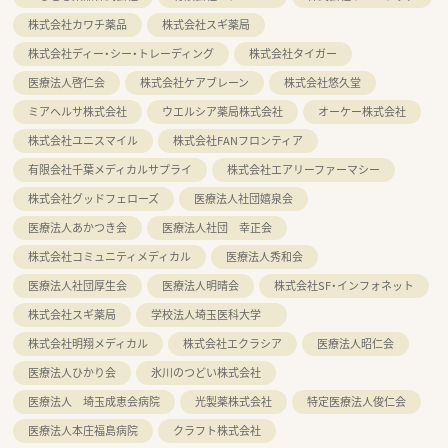
株式会社カワチ薬品
株式会社スギ薬局
株式会社ディー・シー・トレーディング
株式会社タイガー
医療法人啓仁会
株式会社ケアブレーン
株式会社悠久堂
ミアヘルサ株式会社
ウエルシア薬局株式会社
オーケー株式会社
株式会社ユニスマイル
株式会社FANフロンティア
有限会社千葉メディカルサプライ
株式会社エアリーファーマシー
株式会社グッドフェローズ
医療法人社団嬉泉会
医療法人あかつき会
医療法人社団 幸正会
株式会社コミュニティメディカル
医療法人秀和会
医療法人社団厚生会
医療法人明晴会
株式会社SF・インフォネット
株式会社スギ薬局
学校法人埼玉医科大学
株式会社明翔メディカル
株式会社エクラシア
医療法人昭仁会
医療法人ひかり会
氷川のつどい株式会社
医療法人 埼玉成恵会病院
光製薬株式会社
特定医療法人俊仁会
医療法人本庄福島病院
クラフト株式会社