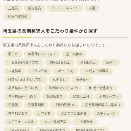
正社員
契約社員
パート・アルバイト
派遣
紹介予定派遣
埼玉県の薬剤師求人をこだわり条件から探す
埼玉県の薬剤師求人をこだわり条件からお探しいただけます。
駅チカ
年間休日120日以上
土日祝休み
土日休み(相談可含む)
週休2.5日以上
週32h以上
新卒可
未経験可
ブランク可
Ｗワーク可
~18時までの職場
残業なし(ほぼなし含む)
転勤なし
車通勤可
高給与(600万円以上)
高時給(2,500円以上)
寮・借上社宅あり
住宅補助(手当)あり
託児所あり
60歳以上可
新規オープン
管理職
管理薬剤師
扶養内勤務OK
認定薬剤師取得支援あり
教育制度あり
シフト制
かかりつけ薬剤師
大手チェーン
大手チェーン以外
ヘルプ体制充実
一人薬剤師
当直・夜勤あり
22時以降勤務あり
賃貸物件（家具付き）