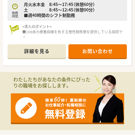
月火水木金 8:45～17:45（休憩60分）
土 8:45～12:45（休憩00分）
勤務
■週40時間のシフト制勤務
時間
<求人のポイント>
■108床の療養病棟を有する慢性期医療を提供している病院で
す。
■武里駅から徒歩20分。車通勤も可能です（駐車場代無料）
■日勤のみで夜勤等はございません！
詳細を見る
お問い合わせ
■年間休日120日以上！ワークライフバランスを大切にしたい方
にオススメです♪
■30～40代の薬剤師が活躍をされています。
＜こんな病院です＞
わたしたちがあなたの条件にぴった
■春日部市で長期療養を必要とする慢性期医療を提供している
りの職場をお探しします。
病院です。
■緩和ケア病棟も新規開設し、慢性期から終末期まで一貫した医
療を手掛けています。
■24時間保育所を完備しているので、子育てしながら働ける環
境です。