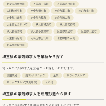
北足立郡伊奈町
入間郡三芳町
入間郡毛呂山町
入間郡越生町
比企郡滑川町
比企郡嵐山町
比企郡小川町
比企郡川島町
比企郡吉見町
比企郡鳩山町
比企郡ときがわ町
秩父郡横瀬町
秩父郡皆野町
秩父郡長瀞町
秩父郡小鹿野町
児玉郡美里町
児玉郡上里町
大里郡寄居町
南埼玉郡宮代町
北葛飾郡杉戸町
北葛飾郡松伏町
埼玉県の薬剤師求人を業種から探す
埼玉県の薬剤師求人を業種からお探しいただけます。
調剤薬局
病院・クリニック
企業
ドラッグストア
ドラッグストア(調剤あり)
その他
埼玉県の薬剤師求人を雇用形態から探す
埼玉県の薬剤師求人を雇用形態からお探しいただけます。