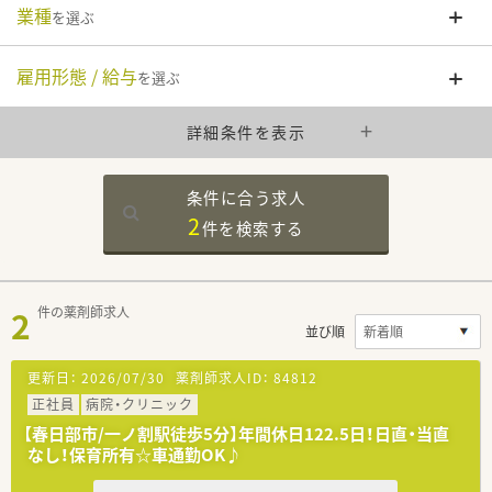
業種
を選ぶ
雇用形態 / 給与
を選ぶ
詳細条件を表示
条件に合う求人
2
件を
検索する
2
件の薬剤師求人
並び順
更新日：
2026/07/30
薬剤師求人ID：
84812
正社員
病院・クリニック
【春日部市/一ノ割駅徒歩5分】年間休日122.5日！日直・当直
なし！保育所有☆車通勤OK♪