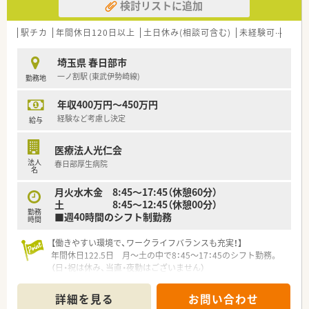
検討リストに追加
駅チカ
年間休日120日以上
土日休み(相談可含む)
未経験可
ブラ
埼玉県 春日部市
一ノ割駅 (東武伊勢崎線)
勤務地
年収400万円～450万円
経験など考慮し決定
給与
医療法人光仁会
法人
春日部厚生病院
名
月火水木金 8:45～17:45（休憩60分）
土 8:45～12:45（休憩00分）
勤務
■週40時間のシフト制勤務
時間
【働きやすい環境で、ワークライフバランスも充実！】
年間休日122.5日 月～土の中で8：45～17：45のシフト勤務。
（日・祝は休み、当直・夜勤はございません）
公休を土曜日に充てることで土日休み（月2回程度）を作ることも
可能♪
詳細を見る
お問い合わせ
もちろん有給もとっていただけます♪