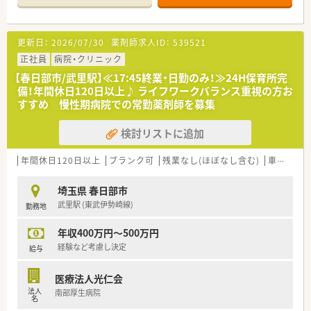
車通勤可◎病院近くに保育所があり、1日600円で利用可能◎
社員食堂では1食300円でおいしい昼食を提供しています！
更新日：
2026/07/30
薬剤師求人ID：
539521
【充実の研修制度】
新卒・未経験の方でも業務に慣れていただけるよう、
正社員
病院・クリニック
約6か月間の教育・研修計画に沿って、プリセプターシップで丁寧
【春日部市/武里駅】≪17:45終業・日勤のみ！≫24H保育所完
に指導を行います。
備！年間休日120日以上♪ ライフワークバランス重視の方お
病院での就業が初めての方でも安心してスタートできる体制が
すすめ 慢性期病院での常勤薬剤師を募集
あります♪
検討リストに追加
調剤業務・病棟業務・チーム医療への参加地域における薬薬連携
の推進など
中規模病院の特徴を活かして様々な業務にチャレンジしていま
年間休日120日以上
ブランク可
残業なし(ほぼなし含む)
車通勤可
す！
ケアミックス病院で、幅広く経験を積んでみませんか？
埼玉県 春日部市
武里駅 (東武伊勢崎線)
勤務地
年収400万円～500万円
経験など考慮し決定
給与
医療法人光仁会
法人
南部厚生病院
名