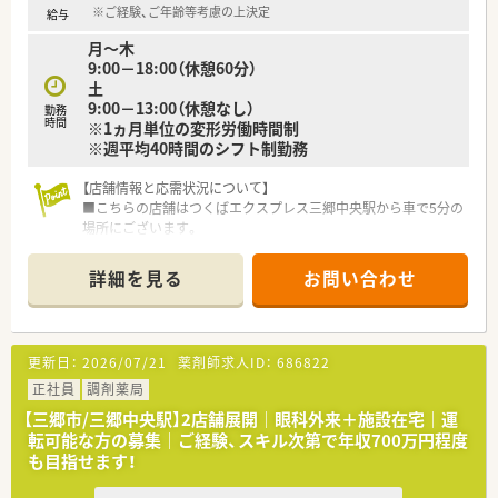
※ご経験、ご年齢等考慮の上決定
給与
月～木
9:00－18:00（休憩60分）
土
9:00－13:00（休憩なし）
勤務
時間
※1ヵ月単位の変形労働時間制
※週平均40時間のシフト制勤務
【店舗情報と応需状況について】
■こちらの店舗はつくばエクスプレス三郷中央駅から車で5分の
場所にございます。
■内科、整形外科、リハビリテーション科を応需しており、1日約
30枚に対応しています。
詳細を見る
お問い合わせ
■施設在宅1件を担当しており、在宅医療を深く学びたい方に適
しています。
■「顔の見える、速やかな対応のできる薬局」として地域に根差
しています。
更新日：
2026/07/21
薬剤師求人ID：
686822
【募集背景と求める人物像について】
正社員
調剤薬局
■欠員補充のため、地域医療に貢献したい意欲のある薬剤師を募
【三郷市/三郷中央駅】2店舗展開｜眼科外来＋施設在宅｜運
集しています
転可能な方の募集｜ご経験、スキル次第で年収700万円程度
■施設在宅に特化しており、専門性を高めたい方には最適な職場
も目指せます！
です