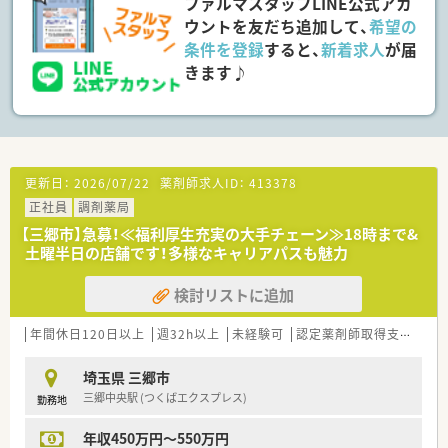
ファルマスタッフLINE公式アカ
きな異動は基本的にないため腰を据えて長期就業が可能です。
■平日は19時まで、土曜日は16時までの開局となっており、週40
ウントを友だち追加して、
希望の
時間勤務の変形労働時間制によるシフトを組んでいます。
条件を登録
すると、
新着求人
が届
■お休みは日曜日と祝日に加えてもう1日取得できる週休2日制
きます♪
となっており、年間でしっかりとリフレッシュできます。
【勤務実態について】
■店舗の月平均残業時間は約5時間と非常に少なく、シフト管理
が徹底されているため定時での退勤がしやすい環境です。
■有給休暇の平均取得日数が年間14日となっており、プライベ
ートの予定や家族との時間を大切にしながら就業できます。
更新日：
2026/07/22
薬剤師求人ID：
413378
■労務管理を行う内部監査体制が整っているため、過度な労働が
正社員
調剤薬局
発生しにくく、無理のない健康的な働き方を維持できます。
【三郷市】急募！≪福利厚生充実の大手チェーン≫18時まで&
土曜半日の店舗です！多様なキャリアパスも魅力
【職場環境と雰囲気】
■正社員5名とパート社員3名に加え、事務スタッフが4名以上在
籍しており、人員体制が手厚くゆとりある環境です。
検討リストに追加
■30代の男性薬局長が店舗をまとめており、30代から60代まで
のベテランを含む幅広い年齢層が協調して働いています。
年間休日120日以上
週32h以上
未経験可
認定薬剤師取得支援あり
■店舗内にはお互いをサポートし合う風土が根付いており、人間
関係が良好で困ったこともすぐに相談できる雰囲気です。
埼玉県 三郷市
三郷中央駅 (つくばエクスプレス)
勤務地
年収450万円～550万円