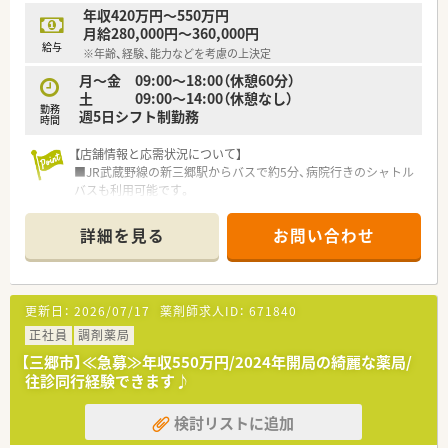
薬剤師は常勤9名、非常勤1名が在籍。新入社員からベテランの社
年収420万円～550万円
員まで幅広い年齢層の方が活躍しています。
月給280,000円～360,000円
また、調剤薬局としてはとても貴重な17時台の終業！ご家庭を大
給与
※年齢、経験、能力などを考慮の上決定
切にしたい方にもとてもおすすめの環境です
月～金 09:00～18:00（休憩60分）
土 09:00～14:00（休憩なし）
勤務
週5日シフト制勤務
時間
【店舗情報と応需状況について】
■JR武蔵野線の新三郷駅からバスで約5分、病院行きのシャトル
バスも利用可能です。
■2022年11月に病院の移転に伴い開局した、清潔感のある店舗
です。
詳細を見る
お問い合わせ
■総合病院の門前として多様な科目に対応しております
【法人特徴について】
■首都圏に調剤薬局を展開しており、その8割が総合病院の門前
更新日：
2026/07/17
薬剤師求人ID：
671840
です。
■社員の半数以上が5年以上勤務しており、非常に定着率が高い
正社員
調剤薬局
ことが特徴の企業です。
【三郷市】≪急募≫年収550万円/2024年開局の綺麗な薬局/
■在宅医療にも専門部署を設けて積極的に取り組んでおり、地域
往診同行経験できます♪
医療に深く貢献しています。
検討リストに追加
【勤務実態について】
■週の所定労働時間は短めに設定されており、終業時間も早めで