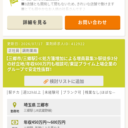
■3店舗とも開局して間もないため、きれいな店舗で働けます
■とても穏やかなお人柄の社長さんです♪
詳細を見る
お問い合わせ
更新日：
2026/07/17
薬剤師求人ID：
412922
正社員
調剤薬局
【三郷市/三郷駅】≪処方箋増加による増員募集≫駅徒歩3分
の好立地/年収600万円も相談可/東証プライム上場企業の
グループで安定性抜群！
検討リストに追加
駅チカ
週32h以上
未経験可
ブランク可
残業なし(ほぼなし含む)
埼玉県 三郷市
三郷駅 (JR武蔵野線)
勤務地
年収450万円～600万円
※経験、年齢により異なる