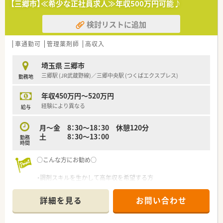
【三郷市】≪希少な正社員求人≫年収500万円可能♪
検討リストに追加
車通勤可
管理薬剤師
高収入
埼玉県 三郷市
三郷駅 (JR武蔵野線)／三郷中央駅 (つくばエクスプレス)
勤務地
年収450万円～520万円
経験により異なる
給与
月～金 8：30～18：30 休憩120分
土 8：30～13：00
勤務
時間
○こんな方にお勧め○
・調剤スキルを生かして高年収を希望する方
・旅行好きな方
詳細を見る
お問い合わせ