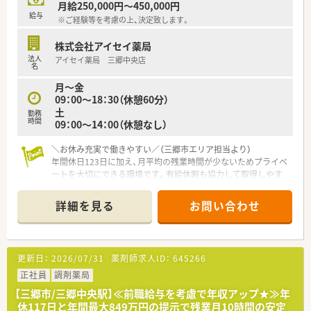
月給250,000円～450,000円
■調剤経験が2年以上あり、今後のキャリアとして管理薬剤師や
給与
※ご経験等を考慮の上、決定致します。
店長などのマネジメント職を目指す方を歓迎いたします。
■地域連携薬局の薬剤師として日々の業務に意欲的に取り組み、
株式会社アイセイ薬局
かかりつけ機能の充実に向けて長く活躍いただける方です。
法人
アイセイ薬局 三郷中央店
名
月～金
09：00～18：30（休憩60分）
土
勤務
時間
09：00～14：00（休憩なし）
＼お休み充実で働きやすい／（三郷市エリア担当より）
年間休日123日に加え、月平均の残業時間が少ないためプライベ
ートを大切にできる環境です。有給休暇も協力して取得しやす
く、メリハリをつけて働けます。
＊------------------------------------------＊
詳細を見る
お問い合わせ
【店舗情報と応需状況について】
■最寄り駅である三郷中央駅から徒歩3分と非常にアクセス良好
な立地にて、地域の患者さまへ医療を提供しております。
更新日：
2026/07/31
薬剤師求人ID：
645266
■内科や耳鼻科をはじめとする多科目を応需しており、1日の処
方箋応需枚数は平均130枚から140枚の環境です。
正社員
調剤薬局
■勤務者数は常勤薬剤師4名とパート薬剤師3名に加え、事務ス
【三郷市/三郷中央駅】≪前職給与を考慮で年収アップ★≫年
タッフが3名在籍してチームで業務を分担しています。
休117日と年間最大849万円の提示で残業月10時間の安定