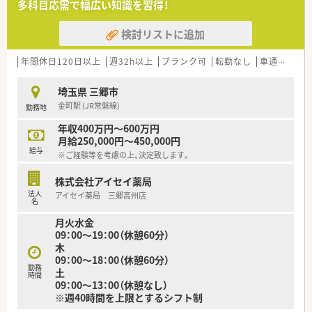
多科目応需で幅広い知識を習得！
検討リストに追加
年間休日120日以上
週32h以上
ブランク可
転勤なし
車通勤可
高
埼玉県 三郷市
金町駅 (JR常磐線)
勤務地
年収400万円～600万円
月給250,000円～450,000円
給与
※ご経験等を考慮の上、決定致します。
株式会社アイセイ薬局
法人
アイセイ薬局 三郷高州店
名
月火水金
09：00～19：00（休憩60分）
木
09：00～18：00（休憩60分）
勤務
土
時間
09：00～13：00（休憩なし）
※週40時間を上限とするシフト制