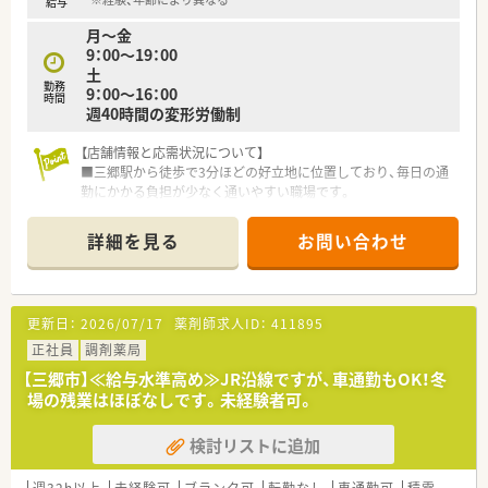
給与
月～金
9：00～19：00
土
勤務
9：00～16：00
時間
週40時間の変形労働制
【店舗情報と応需状況について】
■三郷駅から徒歩で3分ほどの好立地に位置しており、毎日の通
勤にかかる負担が少なく通いやすい職場です。
■特定の医療機関に限らず広域から面対応で処方箋を応需して
おり、月間の対応枚数は約1000枚程度となります。
詳細を見る
お問い合わせ
■現在は常勤薬剤師1名で対応していますが、業務量増加に伴う
負担軽減のため、新たな薬剤師を迎え入れ増員する予定です。
【募集背景と求める人物像について】
更新日：
2026/07/17
薬剤師求人ID：
411895
■処方箋枚数の増加に伴い、現在の1名体制から人員を強化する
ことで、一人ひとりの業務負担を減らすための急募案件です。
正社員
調剤薬局
■地域に根差して長く安定して勤務していただける方を求めて
【三郷市】≪給与水準高め≫JR沿線ですが、車通勤もOK！冬
おり、定着率の高い職場で腰を据えて働きたい方に最適です。
場の残業はほぼなしです。未経験者可。
■即戦力となる経験者はもちろん、意欲があれば30代前半まで
の未経験の方も相談可能で、幅広い層を歓迎しています。
検討リストに追加
【法人特徴について】
■1869年に創業し150年以上の歴史を持つ企業であり、埼玉県
週32h以上
未経験可
ブランク可
転勤なし
車通勤可
積雪なし