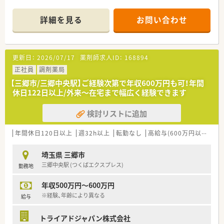
詳細を見る
お問い合わせ
更新日：
2026/07/17
薬剤師求人ID：
168894
正社員
調剤薬局
【三郷市/三郷中央駅】ご経験次第で年収600万円も可！年間
休日122日以上/外来～在宅まで幅広く経験できます
検討リストに追加
年間休日120日以上
週32h以上
転勤なし
高給与(600万円以上)
住
埼玉県 三郷市
三郷中央駅 (つくばエクスプレス)
勤務地
年収500万円～600万円
※経験、年齢により異なる
給与
トライアドジャパン株式会社