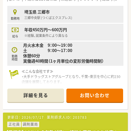
す。
・薬局オリジナルサプリメントや梅肉・黒酢等の商品も販売して
埼玉県 三郷市
おります。
三郷中央駅 (つくばエクスプレス)
勤務地
《こんな方にオススメ》
年収450万円～600万円
・往診同行やクリーンベンチ等、在宅の経験を積んでいきたい
方。
※経験、就業条件により異なる
給与
・広域での異動がなく、地域医療に貢献されたい方。
月火水木金 9：00～19：00
・充実した研修制度のある薬局にご入社したい方。
土 9：00～17：00
・外来～在宅まで、マルチなスキルを積みたい方。
休憩60分
勤務
時間
実働週40時間（1ヶ月単位の変形労働時間制）
≪こんな会社です≫
・大手ドラッグストアグループとなり、千葉・東京を中心に約230
店舗を展開しております。
・千葉・東京中心の店舗展開となるため、近隣店舗も多く転居無の
異動で多くの科目を勉強することが可能です（異動範囲：自宅よ
詳細を見る
お問い合わせ
り1時間圏内）。
・ドラッグストアですが、調剤薬局での売上は総売上の30％を超
えており調剤にも力を入れて展開しています。
・採用については、調剤・OTC部門と完全分けているため、自身の
更新日：
2026/07/17
薬剤師求人ID：
203783
希望する職種に専念することができます。
正社員
調剤薬局
≪ライフワークバランスが整っています≫