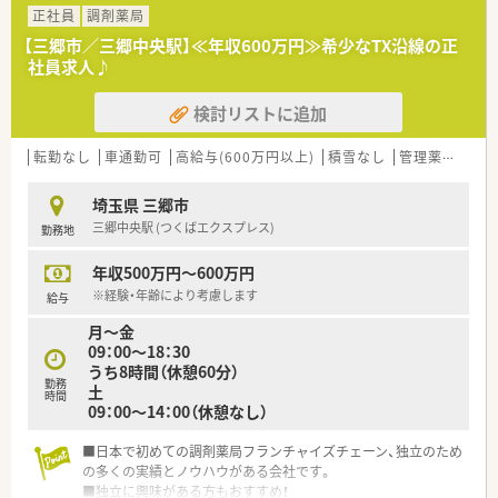
ら80枚ほど応需しており、幅広い知識を習得できる環境です。
正社員
調剤薬局
■待合室は15名ほどが座れる広々とした設計となっており、最
【三郷市／三郷中央駅】≪年収600万円≫希少なTX沿線の正
新の自動分包機を2台導入して業務の効率化を図っています。
社員求人♪
【求人情報について】
検討リストに追加
■年収は新卒420万円から、50代のベテラン層であれば最大700
万円までの提示が可能で、経験や能力を正当に評価いたします。
■住宅補助についても相談可能となっており、若手の方であれば
転勤なし
車通勤可
高給与(600万円以上)
積雪なし
管理薬剤師
家賃の半分程度を会社が負担する手厚いサポートも検討頂けま
す。
埼玉県 三郷市
■昇給は年1回、賞与は年2回の支給があり、3年以上の勤務で退
三郷中央駅 (つくばエクスプレス)
勤務地
職金制度も適用されるため、腰を据えて長く働ける求人です。
年収500万円～600万円
【勤務実態について】
■1ヶ月単位の変形労働時間制を採用しており、日曜日と祝日に
※経験・年齢により考慮します
給与
加えてもう1日が休みとなる週休2日制でプライベートも充実し
月～金
ます。
09：00～18：30
■残業時間は月平均10時間から15時間程度と少なく、発生した
うち8時間（休憩60分）
場合も1分単位で計算して手当が全額支給される仕組みです。
勤務
土
■店舗間の距離は約1.5kmと近接しているため、応援業務の際も
時間
09：00～14：00（休憩なし）
社用車を利用してスムーズに移動することが可能となっていま
す。
■日本で初めての調剤薬局フランチャイズチェーン、独立のため
の多くの実績とノウハウがある会社です。
■独立に興味がある方もおすすめ！