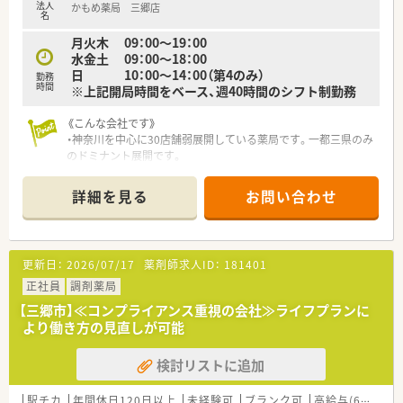
法人
かもめ薬局 三郷店
名
月火木 09：00～19：00
水金土 09：00～18：00
日 10：00～14：00（第4のみ）
勤務
時間
※上記開局時間をベース、週40時間のシフト制勤務
《こんな会社です》
・神奈川を中心に30店舗弱展開している薬局です。一都三県のみ
のドミナント展開です。
・薬局事業以外にも在宅医療事業、治験支援事業など、医療関連
事業を幅広く手掛けております。
詳細を見る
お問い合わせ
・在宅に力を入れており、全ての店舗で在宅医療に対応していま
す。
医師との往診同行やクリーンベンチを使用した抗がん剤製剤
業務などを通し、臨床に強い薬剤師が多く育っています。
更新日：
2026/07/17
薬剤師求人ID：
181401
・転居を伴う異動は基本ございません。腰を据えて働くことが可
能です。
正社員
調剤薬局
・毎年、新卒採用を行っており若い薬剤師が活躍されておりま
【三郷市】≪コンプライアンス重視の会社≫ライフプランに
す。
より働き方の見直しが可能
《店舗特徴》
検討リストに追加
・内科クリニックの門前、在宅は居宅・施設ともに対応しておりま
す。
・市役所の近くにあり、駐車場も広いため車での通勤も可能で
駅チカ
年間休日120日以上
未経験可
ブランク可
高給与(600万円以上)