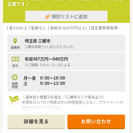
企業です♪
【求人情報について】
■年収はご経験などを考慮し400万円から600万円の範囲で決定
検討リストに追加
され、年に2回の賞与や年1回の昇給制度が用意されています。
■年間休日は123日確保されており、日曜日と祝日のお休みに加
えてシフトによるお休みをしっかりと取得可能な環境です。
週32h以上
転勤なし
高給与(600万円以上)
認定薬剤師取得支援あり
■借上社宅制度やインフルエンザ予防接種の補助など、ご自身の
ライフスタイルに合わせた多彩な福利厚生が充実しています。
埼玉県 三郷市
三郷中央駅 (つくばエクスプレス)
勤務地
【やりがい/おすすめポイント】
■地域の医療機関との密な連携により、医師との顔が見える良好
年収487万円～849万円
な関係性を構築してチーム医療の重要な一員として活躍できる
点です。
※ご経験・スキル・コースによる
給与
■現場主義を大切にする社風が根付いており、自らのアイデアや
意見を積極的に発信しながらやりがいを持って取り組める環境
月～金 9：00～19：00
です。
土 9：00～13：00
勤務
■営業利益率が10パーセント超と非常に高く、報酬改定の影響
時間
を受けにくい安定した経営基盤のもとで安心して長期勤務がで
きます。
＼高年収と残業少を両立／（三郷市エリア担当より）
年間休日117日で残業は月10時間程度と少なく、プライベートの
時間も大切にできますよ。
＊------------------------------------------＊
詳細を見る
お問い合わせ
【店舗情報と応需状況について】
■つくばエクスプレスの三郷中央駅から車で10分ほどの距離に