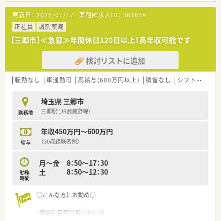
更新日：
2026/07/17
薬剤師求人ID：
381659
正社員
調剤薬局
【三郷市】≪急募≫年間休日120日以上！高年収可能です
検討リストに追加
転勤なし
車通勤可
高給与(600万円以上)
積雪なし
シフト制
大
埼玉県 三郷市
三郷駅 (JR武蔵野線)
勤務地
年収450万円～600万円
（30歳経験者例）
給与
月～金 8：50～17：30
土 8：50～12：30
勤務
時間
○こんな方にお勧め○
・複数科目取り扱いたい方