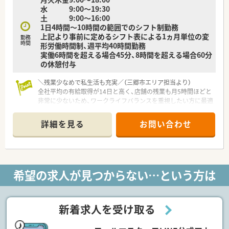
水 9:00～19:30
アップをサポートする充実の研修制度が整っています。
土 9:00～16:00
1日4時間～10時間の範囲でのシフト制勤務
＜こんな店舗です＞
上記より事前に定めるシフト表による1ヵ月単位の変
■車通勤可能、近隣に店舗があり、フォロー体制があります！
勤務
時間
形労働時間制、週平均40時間勤務
■こちらの店舗は残業も5時間ほどと特に少なめです
実働6時間を超える場合45分、8時間を超える場合60分
■個人在宅30名程度対応あり。運転業務は不要です！
の休憩付与
＜こんな方におすすめ＞
＼残業少なめで私生活も充実／（三郷市エリア担当より）
■地域密着の薬局で勤務したい方。異動もほぼございません！
全社平均の有給取得が14日と高く、店舗の残業も月5時間ほどと
■未経験であるものの、これから薬局に挑戦していきたい方
非常に少ないため、ワークライフバランスを重視したい方に最適
です。
＊------------------------------------------＊
詳細を見る
お問い合わせ
【店舗情報と応需状況について】
■最寄り駅の新三郷駅からバスで5分ほどの場所に位置してお
り、マイカーでの通勤も非常に便利な立地となっています。
■近隣の総合病院から多種多様な総合科目に対応した処方箋を
希望の求人が見つからない…という方は
面対応にて受けており、1日あたり250枚以上を応需します。
■医薬品の採用品目は1200品目を超えており、電子薬歴や円盤
型散剤調剤機などの機器を導入して業務を効率化しています。
新着求人を受け取る
【求人情報について】
■雇用形態は安心の正社員としての採用となっており、転勤や大