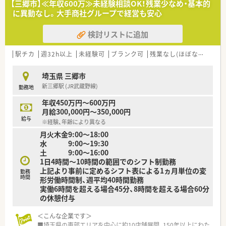
【三郷市】≪年収600万≫未経験相談OK！残業少なめ・基本的
る方や経験者を歓迎いたします
に異動なし。大手商社グループで経営も安心
【こんな会社です】
検討リストに追加
■2018年に設立された企業です
■多様な働き方実践ゴールド認定企業で、現在はプラチナ認定を
目指している成長企業です
駅チカ
週32h以上
未経験可
ブランク可
残業なし(ほぼなし含む)
■開業当初より在宅医療に注力しており、地域の方々を積極的に
サポートしています。
埼玉県 三郷市
■可能な限り医療機関の往診に同行し、連携を密にして医療を提
新三郷駅 (JR武蔵野線)
勤務地
供しています。
■ご施設ごとに合わせた薬作りを行い、入居されている方々の健
年収450万円～600万円
康をきめ細やかに支援しています
月給300,000円～350,000円
給与
※経験、年齢により異なる
【こんな方にオススメ】
月火木金9:00～18:00
■在宅医療に興味があり、実践的な経験を積んでスキルアップし
水 9:00～19:30
たい方にオススメです
土 9:00～16:00
1日4時間～10時間の範囲でのシフト制勤務
上記より事前に定めるシフト表による1ヵ月単位の変
勤務
時間
形労働時間制、週平均40時間勤務
実働6時間を超える場合45分、8時間を超える場合60分
の休憩付与
＜こんな企業です＞
■埼玉県の東部エリアを中心に約10店舗展開、150年以上にわた