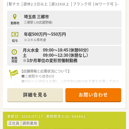
す。
駅チカ
週休2.5日以上
週32h以上
ブランク可
Ｗワーク可
残業な
■夏季休暇は有給と合わせて8連休の取得を推奨するなど、長期
休暇も取りやすいです。
埼玉県 三郷市
三郷駅 (JR武蔵野線)
勤務地
【職場環境と雰囲気】
■勤続年数の長いスタッフが多数在籍しており、安定して長く働
年収500万円～550万円
ける環境が整っています。
■ライフワークバランスを大切にする社風で、皆が明るく楽しく
※スキル等考慮
給与
働ける職場を目指しています。
月火水金 09:00～18:45（休憩60分）
■最新の調剤機器を積極的に導入し、薬剤師が安全かつ効率的に
土 09:00～12:30（休憩なし）
働けるよう支援しています。
勤務
※1か月単位の変形労働制勤務
時間
【店舗情報と応需状況について】
■三郷駅から徒歩8分
■内科と小児科を応需し、1日平均30枚の処方箋を応需しており
ます
■薬剤師は常勤1名とパート1名、医療事務員3名が在籍し協力し
詳細を見る
お問い合わせ
合って業務を行っています
【募集背景と求める人物像について】
■今回は常勤薬剤師の退職に伴う欠員募集です
更新日：
2026/07/17
薬剤師求人ID：
644861
■患者様や医療従事者の手助けをしたいという思いに共感でき
る方をお待ちしております
正社員
調剤薬局
■在宅医療へ積極的に取り組んでいるため、在宅業務に興味のあ