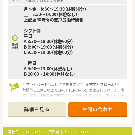
※年齢・ご経験により決定
月～金 8:30～19:30（休憩60分）
土 8:30～14:00（休憩なし）
上記週40時間の変形労働時間制
シフト例
平日
A 8:30～18:30（休憩60分）
勤務
B 9:00～19:00（休憩60分）
時間
C 9:30～19:30（休憩60分）
土曜日
A 9:00～13:00（休憩なし）
B 10:00～14:00（休憩なし）
＼プライベートも大切にできます／（三郷市エリア担当より）
年間休日120日以上で日祝＋1日の休みが確保されています。残
業も少なく1分単位で支給されるため、仕事と私生活を両立した
い方に最適ですよ。
＊------------------------------------------＊
詳細を見る
お問い合わせ
【店舗情報と応需状況について】
■三郷中央駅から車で6分の立地にあり、2024年にリニューアル
オープンしたばかりの非常に清潔感がある綺麗な店舗です。
更新日：
2026/07/24
薬剤師求人ID：
583495
■内科や循環器科、小児科など多科目の処方箋を1日平均70枚か