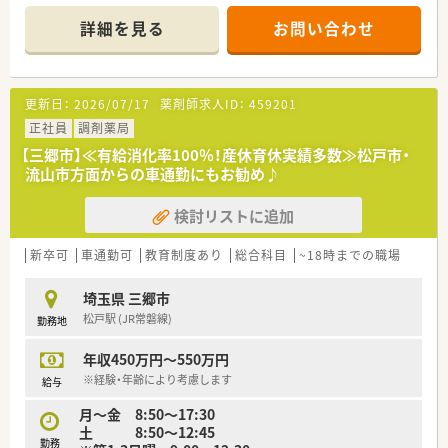
・定時早めの薬局を希望する方
・車通勤を希望する方
詳細を見る
お問い合わせ
更新日：
2026/07/17
薬剤師求人ID：
459201
正社員
調剤薬局
【三郷市】≪有給消化率100％！産休育休実績多数≫松戸市・
流山市方面からの車通勤にもお勧め♪
検討リストに追加
新卒可
車通勤可
教育制度あり
総合科目
~18時までの職場
埼玉県 三郷市
松戸駅 (JR常磐線)
勤務地
年収450万円～550万円
※経験・年齢により考慮します
給与
月～金 8:50～17:30
土 8:50～12:45
勤務