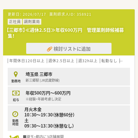
です）
■年に1度栄養士を呼んでの勉強会がございます
更新日：
2026/07/17
薬剤師求人ID：
358921
正社員
調剤薬局
＼ こんな方におすすめ ／
■ライフワークバランスを保ちたい方。
【三郷市】≪週休2.5日≫年収600万円 管理薬剤師候補募
■雰囲気重視で職場を選びたい方
集！
■薬だけでなく、食などの健康面より患者様を支えたい方。
■地域活動に興味のある方。
検討リストに追加
年間休日120日以上
週休2.5日以上
週32h以上
転勤なし
車通勤可
埼玉県 三郷市
新三郷駅 (JR武蔵野線)
勤務地
年収500万円～600万円
※経験・年齢考慮し決定
給与
月火木金
10：30～19：30（休憩60分）
土
勤務
時間
09：30～13：30（休憩なし）
■埼玉・都内に3店舗展開