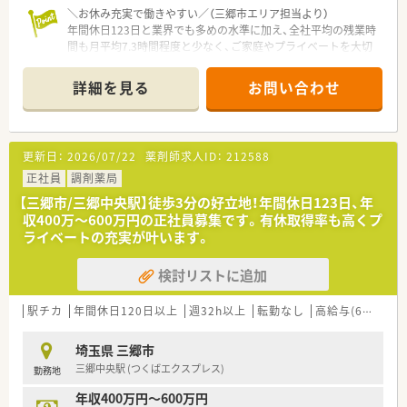
＼お休み充実で働きやすい／（三郷市エリア担当より）
年間休日123日と業界でも多めの水準に加え、全社平均の残業時
間も月平均7.3時間程度と少なく、ご家庭やプライベートを大切
にしながら働ける環境が整っています。
＊------------------------------------------＊
詳細を見る
お問い合わせ
【店舗情報と応需状況について】
■最寄り駅である金町駅から車で10分程度の立地にあり、車通
勤が可能で毎日の通勤も快適に行える環境が整っています。
更新日：
2026/07/22
薬剤師求人ID：
212588
■医療モールとして内科や小児科など多岐にわたる科目を応需
し、1日の処方箋枚数は平均140枚から150枚の環境です。
正社員
調剤薬局
■正社員7名とパート2名の薬剤師に加えて事務スタッフ2名が
【三郷市/三郷中央駅】徒歩3分の好立地！年間休日123日、年
在籍し、個人および施設に向けた在宅業務にも対応します。
収400万〜600万円の正社員募集です。有休取得率も高くプ
ライベートの充実が叶います。
【求人情報について】
■年収はご経験などを考慮し400万円から600万円の範囲で決定
検討リストに追加
され、年に2回の賞与や年1回の昇給制度が用意されます。
■年間休日は123日確保されており、日曜日と祝日のお休みに加
えてシフトによるお休みをしっかりと取得可能な環境です。
駅チカ
年間休日120日以上
週32h以上
転勤なし
高給与(600万円以上)
■借上社宅制度やインフルエンザ予防接種の補助など、ご自身の
ライフスタイルに合わせた多彩な福利厚生が充実しています。
埼玉県 三郷市
三郷中央駅 (つくばエクスプレス)
勤務地
【募集背景と求める人物像について】
■現在の店舗体制を見直し、欠員補充として将来の店舗運営を担
年収400万円～600万円
う新たな人材を急募として求めて採用活動を行っております。