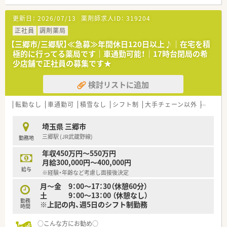
位置する地域密着型の薬局です。
■処方箋の応需枚数や詳細な対応科目については配属時の店舗
更新日：
2026/07/13
薬剤師求人ID：
319204
状況に合わせて確認となります。
■店舗では薬剤師と事務員が協力し合いスムーズで無理のない
正社員
調剤薬局
調剤体制が整えられております。
【三郷市/三郷駅】≪急募≫年間休日120日以上♪｜在宅を積
極的に行ってる薬局です｜車通勤可能！｜17時台閉局の希
【勤務実態について】
少店舗で正社員の募集です★
■1人あたりの1日処方箋処理枚数は20枚程度と設定されており
ゆとりを持って働けます。
検討リストに追加
■月平均の残業時間は約10時間と大変少なく仕事とプライベー
トの両立が十分に可能です。
■ドラッグストアと調剤室は分かれており遅い時間までの勤務
転勤なし
車通勤可
積雪なし
シフト制
大手チェーン以外
ヘルプ
が発生しにくい環境です。
埼玉県 三郷市
【職場環境と雰囲気】
三郷駅 (JR武蔵野線)
勤務地
■7年連続で健康経営優良法人の認定を受けており従業員の働き
やすさがしっかりと守られます。
年収450万円～550万円
■女性の活躍を後押しするえるぼし最高位を取得しておりライ
月給300,000円～400,000円
フイベント時も安心して働けます。
給与
※経験・年齢など考慮し面接後決定
■産休や育休などのサポート体制が充実しており長期的にキャ
リアを築けるあたたかい職場です。
月～金 9：00～17：30（休憩60分）
土 9：00～13：00 （休憩なし）
勤務
※上記の内、週5日のシフト制勤務
時間
○こんな方にお勧め○