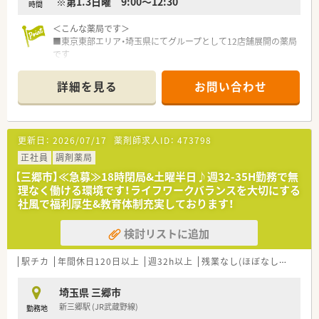
※第1.3日曜 9:00～12:30
時間
＜こんな薬局です＞
■東京東部エリア・埼玉県にてグループとして12店舗展開の薬局
です
■医療機関との連携も良く「調剤」「在宅」「臨床」と薬剤師として
の総合的なスキルを身につけることができます。
詳細を見る
お問い合わせ
■設立当初から在宅医療に積極的に取み、培ってきた在宅医療に
必要な知識などを、地域医療の活性化の為に他企業や薬剤師会に
も提供しています。患者様やそのご家族だけでなく、他職種から
も必要とされる薬剤師を目指しています
更新日：
2026/07/17
薬剤師求人ID：
473798
＜充実の研修制度＞
正社員
調剤薬局
■新卒やインターンシップの受け入れも積極的に行っておりま
【三郷市】≪急募≫18時閉局&土曜半日♪週32-35H勤務で無
すので若手の育成には定評のある企業です
理なく働ける環境です！ライフワークバランスを大切にする
■1年目から5年目までは経験年数ごとの教育カリキュラムを組
社風で福利厚生&教育体制充実しております！
んでおります。経験に応じた研修を行うことでキャリアアップ
を図っております
検討リストに追加
■提携する病院での研修など、薬局に在籍しながら病院経験もで
きる独自の研修制度もあります
駅チカ
年間休日120日以上
週32h以上
残業なし(ほぼなし含む)
転
＜こんな店舗です＞
門前の病院のほか様々な診療所からの多岐にわたる診療科の処
埼玉県 三郷市
方を受け付けております。1日の処方箋枚数は140枚/日程度。そ
新三郷駅 (JR武蔵野線)
勤務地
のほか在宅業務も積極的に実施しております。