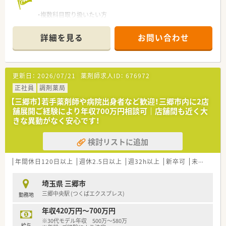
・複数科目取り扱いたい方
・定時早めの薬局を希望する方
・車通勤を希望する方
詳細を見る
お問い合わせ
更新日：
2026/07/21
薬剤師求人ID：
676972
正社員
調剤薬局
【三郷市】若手薬剤師や病院出身者など歓迎！三郷市内に2店
舗展開ご経験により年収700万円相談可｜店舗間も近く大
きな異動がなく安心です！
検討リストに追加
年間休日120日以上
週休2.5日以上
週32h以上
新卒可
未経験可
埼玉県 三郷市
三郷中央駅 (つくばエクスプレス)
勤務地
年収420万円～700万円
※30代モデル年収 500万～580万
給与