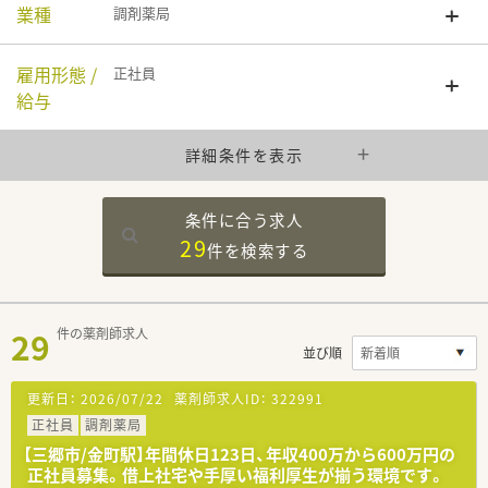
業種
調剤薬局
雇用形態 /
正社員
給与
詳細条件を表示
条件に合う求人
29
件を
検索する
29
件の薬剤師求人
並び順
更新日：
2026/07/22
薬剤師求人ID：
322991
正社員
調剤薬局
【三郷市/金町駅】年間休日123日、年収400万から600万円の
正社員募集。借上社宅や手厚い福利厚生が揃う環境です。