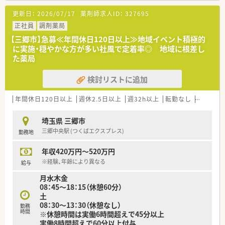
更新日：
2026/07/17
薬剤師求人ID：
327695
正社員
調剤薬局
【三郷市】急募≪年間休日120日以上≫地域イベント積極的
に実施・穏やかな方が多い社風で定着率◎ 地域に根差し
た薬局
検討リストに追加
年間休日120日以上
週休2.5日以上
週32h以上
転勤なし
車通勤可
埼玉県 三郷市
三郷中央駅 (つくばエクスプレス)
勤務地
年収420万円～520万円
※経験、年齢により異なる
給与
月水木金
08：45～18：15（休憩60分）
土
08：30～13：30（休憩なし）
勤務
時間
※休憩時間は実働6時間超えで45分以上
実働8時間超えで60分以上付与