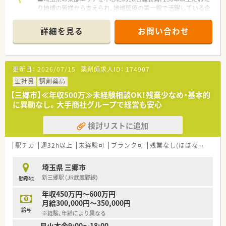
り地域の皆様から支えられ、地域医療の第一線で活躍している企
業です。
■全体で100店舗以上の薬局を展開する総合商社のグループ企
詳細を見る
お問い合わせ
業です。こちらは東証プライム上場企業のため、経営基盤が安定
しておりますので、長く安心してご勤務いただけます！
■店舗出店の特徴として、駅から徒歩圏内で通える好立地の店舗
が多め。従業員の通勤のしやすさは勿論のこと、地域住民の方
更新日：
2026/07/15
薬剤師求人ID：
174907
や、駅を利用する会社員の方、帰宅時に広域の医療機関の処方箋
をお持ちになる方など、多様な患者様にご利用頂いています。
正社員
調剤薬局
■30～60代の幅広い世代の方が活躍！特にベテラン薬剤師が多
【三郷市】≪年収500万≫未経験相談OK！残業少なめ・基本的
数在籍。教えて貰える環境・頼れる環境があるため安心してご勤
に異動なし。大手商社グループで経営も安心
務いただけます！
検討リストに追加
＜働きやすい環境が整っています＞
■月間の時間外労働が全社平均で10時間未満！
■平均有給休暇取得日数は14日とプライベートとの両立も可能
駅チカ
週32h以上
未経験可
ブランク可
残業なし(ほぼなし含む)
な環境♪
■非常に働きやすい環境を整えているため定着率がよく、平均勤
埼玉県 三郷市
続年数も10年以上になります！
新三郷駅 (JR武蔵野線)
勤務地
■内部監査などもあり、労務管理などもしっかりしております
年収450万円～600万円
＜教育体制＞
月給300,000円～350,000円
■新入社員研修は勿論のこと、リーダーシップ研修や店舗管理研
給与
※経験、年齢により異なる
修など、各自のキャリアアップに合わせた研修を実施しています
月火木金9:00～18:00
■薬局内研修や社外研修、幹部候補生には海外研修など、スキル