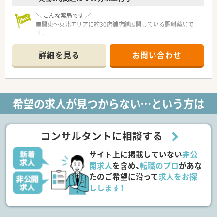
＼ こんな薬局です ／
■関東～東北エリアに約30店舗店舗展開している調剤薬局で
す。
■「薬」と「食」で患者様をトータルサポート。「在宅」や「栄養指
導」に注力しており、薬剤業務とともに栄養指導業務に関する専
詳細を見る
お問い合わせ
門研修や勉強会もおこなっています
■患者様がくつろげる店舗作りや、地域の方とのふれあいを持て
る企画を発案し実施しています。
■労務・財務以外にも在庫も本社レベルで管理しており、万全の
サポート体制が整っています！
希望の求人が見つからない…という方は
＼ 働く環境 ／
■本部にも薬剤師がいるため、ヘルプ体制が整っております。
■異動は少なく、同じ地域で長期就業が可能です。
コンサルタントに相談する
■年間休日は120日以上！メリハリをもって勤務が可能です。
サイト上に掲載していない
非公
＼ こんな店舗です ／
■近隣のクリニックの処方箋を応需しておりますが、近所の方が
開求人
を含め、
転職のプロ
があな
処方箋をお持ちすることもありますのでその他の処方箋も応需
たのご希望に沿って
求人をお探
いたします。
しします！
内科・脳外科がメインで1日の処方箋枚数は50枚/日ほど。
■門前のCLとの関係性も良好で疑義等もしやすい環境です
■地元密着の薬局で患者様との関係性もしっかり築けておりま
すので、クレームもほぼございません（高齢の患者様が多い傾向