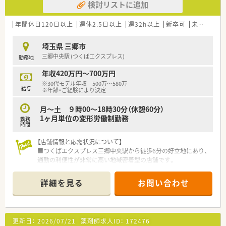
検討リストに追加
【求人情報について】
■東証プライム上場企業が運営しており、経営基盤が安定してい
るため安心です。
年間休日120日以上
週休2.5日以上
週32h以上
新卒可
未経験可
■年間休日は120日以上と多く、充実した福利厚生が魅力的な職
場です。
埼玉県 三郷市
■ほぼ全店で座って投薬を行うため、患者様とじっくり向き合え
三郷中央駅 (つくばエクスプレス)
勤務地
ます。
年収420万円～700万円
【勤務実態について】
※30代モデル年収 500万～580万
■月曜日から木曜日は9時から18時まで、土曜日は9時から13時
給与
※年齢・ご経験により決定
までの勤務です。
■薬剤師1.5名体制です
月～土 ９時00～18時30分（休憩60分）
1ヶ月単位の変形労働制勤務
勤務
時間
【店舗情報と応需状況について】
■つくばエクスプレス三郷中央駅から徒歩6分の好立地にあり、
通勤の利便性が非常に高い地域密着型の店舗です。
■眼科メインの処方箋を1日30枚から40枚ほど応需しており、一
人ひとりの患者様と丁寧に向き合える環境です。
詳細を見る
お問い合わせ
■外来での調剤業務や服薬指導に加えて、施設在宅7施設への訪
問や往診同行など多岐にわたる経験が積めます。
■正社員3名とパート1名に事務スタッフが在籍しており、小規
模ながらもチームワークを大切に運営されています。
更新日：
2026/07/21
薬剤師求人ID：
172476