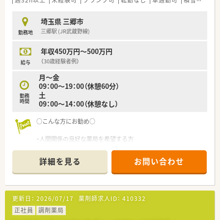
東部エリアを中心に地域医療を支え続けています。
■東証プライム上場企業のグループ傘下にあるため、強固な経営
埼玉県 三郷市
基盤と充実したコンプライアンス体制が整っています。
三郷駅 (JR武蔵野線)
勤務地
■全店舗での平均勤続年数が10年以上と非常に長く、社員が安
心して長く働き続けられる環境づくりに成功しています。
年収450万円～500万円
【やりがい/おすすめポイント】
（30歳経験者例）
給与
■創業150年の信頼と実績ある薬局で、地域住民の健康を支える
月～金
「かかりつけ薬剤師」として大きなやりがいを感じられます。
09：00～19：00（休憩60分）
■面対応で多様な診療科の処方箋に触れることができるため、特
土
勤務
定の科目に偏らず幅広い薬剤知識を維持・向上できます。
時間
09：00～14：00（休憩なし）
■駅チカの好立地でありながら、落ち着いた環境で患者様一人ひ
とりとじっくり向き合った服薬指導が実践できます。
○こんな方にお勧め○
・人間関係の良好な薬局を希望する方
詳細を見る
お問い合わせ
更新日：
2026/07/17
薬剤師求人ID：
410332
正社員
調剤薬局