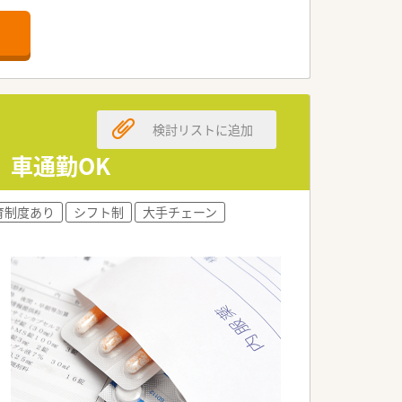
検討リストに追加
っております。
 車通勤OK
育制度あり
シフト制
大手チェーン
す。
どの支援を行っております。
充実させています。
社宅制度もございます。
キャリアを築いていくことが可能です。