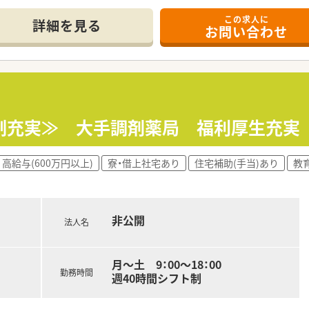
人気ランキングでも、TOP3位以内にランクインしています！
この求人に
詳細を見る
お問い合わせ
扱い、
躍されています。
環境です。
しており、業務効率が良
為、残業が少ないのも特徴です。
している為、若年層からベテランまでバランスよく人員配置を行
制充実≫ 大手調剤薬局 福利厚生充実
ビス残業や事務の調剤補助は一切認めていません。
高給与(600万円以上)
寮・借上社宅あり
住宅補助(手当)あり
教
サポートに力を入れています。
修制度の導入などを進め、薬剤師が成長できる環境を整えていま
の負担軽減のためベビーシッターサービス、月極育児補助金な
非公開
法人名
組んでいる企業として「くるみん」認定を取得！
さを追求した職場環境と、ライフステージに合わせた福利厚生を
月～土 9：00～18：00
勤務時間
週40時間シフト制
おり、ご自宅から通勤できないエリアで就業する際には借り上げ
けではなく、マネジメントや経営企画、教育や採用など多方面で