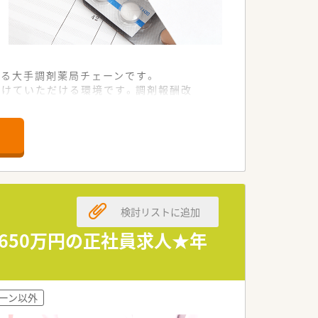
える大手調剤薬局チェーンです。
続けていただける環境です。調剤報酬改
が少ない環境です。
検討リストに追加
っております。
650万円の正社員求人★年
す。
ーン以外
どの支援を行っております。