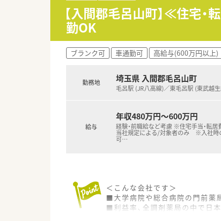
■ 働く人の豊かな生活を大切に
【入間郡毛呂山町】≪住宅・
■ 産休や育休からの復職率がほ
勤OK
【求人情報について】
■ 正社員としての雇用となって
ブランク可
車通勤可
高給与(600万円以上)
■ 自宅通勤を希望する場合は、
■ 年間休日数が約120日確保
埼玉県 入間郡毛呂山町
勤務地
【勤務実態について】
毛呂駅 (JR八高線)／東毛呂駅 (東武越生
■ 所定労働時間による変形労
■ 残業時間は月平均で4.6時
年収480万円～600万円
■ 業界内でも離職率が約5％と
経験・前職給など考慮 ※住宅手当・転居
給与
当社規定による/対象者のみ ※入社時
可
…
＜こんな会社です＞
■大学病院や総合病院の門前薬局
■利益率、全調剤薬局の中で日
定にも影響を受けにくく、将来