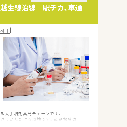
ど柔軟な社風です。
・越生線沿線 駅チカ、車通
し合う温かい風土があります。
ースから選べます。
合科目
先に決定いたします。
がら長く働けます。
合わせて勤務します。
される仕組みです。
躍しています。
える大手調剤薬局チェーンです。
続けていただける環境です。調剤報酬改