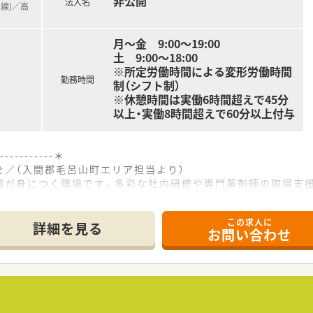
非公開
法人名
高線)／高
月～金 9:00～19:00
土 9:00～18:00
※所定労働時間による変形労働時間
勤務時間
制（シフト制）
※休憩時間は実働6時間超えで45分
以上・実働8時間超えで60分以上付与
------------＊
を／（入間郡毛呂山町エリア担当より）
識が身につく環境です。多彩な社内研修や専門薬剤師の取得支
ップできます。
------------＊
この求人に
詳細を見る
お問い合わせ
しており、JR八高線と川越線の高麗川駅から車で10分ほどの
局として、1日あたり約140枚の処方箋を応需しております。
患関連など総合科目に対応しており、非常に活気があり連携が取
護事業や健康食品事業など幅広く展開しており、安定した成長