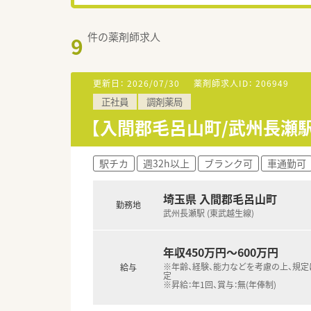
件の薬剤師求人
9
更新日：
2026/07/30
薬剤師求人ID：
206949
正社員
調剤薬局
【入間郡毛呂山町/武州長瀬
駅チカ
週32h以上
ブランク可
車通勤可
埼玉県 入間郡毛呂山町
勤務地
武州長瀬駅 (東武越生線)
年収450万円～600万円
※年齢、経験、能力などを考慮の上、規
給与
定
※昇給：年1回、賞与：無(年俸制)