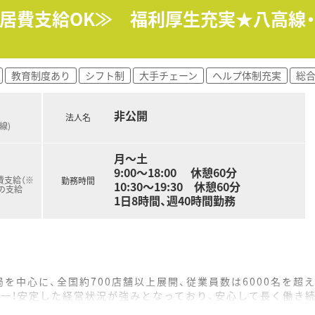
する方針を掲げており、有給休暇を1時間単位で取得できるな
転居費支給OK≫ 福利厚生充実★八高線
ぼ100％に達しており、育児をしながら働く薬剤師をサポート
おり、ご自身の生活状況に応じて全国やエリアなど4つの勤務コ
教育制度あり
シフト制
大手チェーン
ヘルプ体制充実
総
原則として自宅から60分から90分圏内の店舗への配属を最優
されており、ご家族との時間やご自身の趣味の時間を大切にしな
非公開
法人名
線)
働時間制のシフトを導入しており、それぞれの店舗の開局時間に
間程度と非常に少なく、発生した時間外手当は1分単位で全額支給
月～土
非常に低く、幅広い年齢層の薬剤師が日々の業務で無理なく活
9:00～18:00 休憩60分
費支給（※
勤務時間
10:30～19:30 休憩60分
の支給
1日8時間、週40時間勤務
を中心に、全国約700店舗以上展開、従業員数は6000名を超
本一！安定した経営状況が強みとなっており、安心して長く働き
性のある会社です。