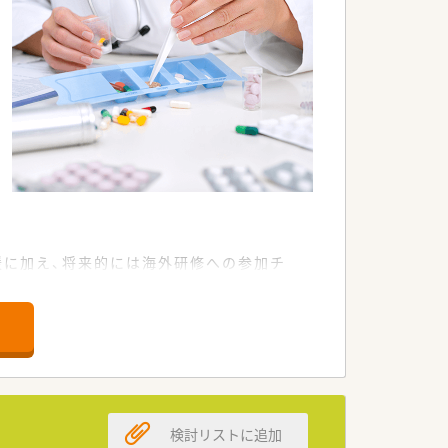
援に加え、将来的には海外研修への参加チ
場所にあります。
れた店舗です。
検討リストに追加
を続ける大手企業です。