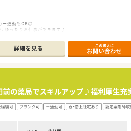
カー通勤もOK◎
、ゆったりお仕事ができます♪
為、近隣の方は一旦帰宅するのもOKです！
箋枚数は60-80枚程度です。
この求人に
詳細を見る
お問い合わせ
アで調剤薬局のチェーン店を展開しています。
囲気の薬局です。
目指しています。
門前の薬局でスキルアップ♪福利厚生充
未経験可
ブランク可
車通勤可
寮・借上社宅あり
認定薬剤師取