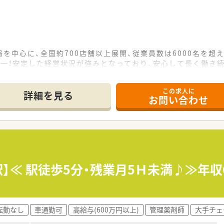
を中心に、全国約700店舗以上展開、従業員数は6000名を超
本一！安定した経営状況が強みとなっており、安心して長く働き
性のある会社です。
人気ランキングでも、TOP3位以内にランクインしています！
この求人に
詳細を見る
お問い合わせ
されています。
ります。常時80枚程度を受け付けており、幅広く学べます！
方にはオススメです。
しており、業務効率が良くシフトも上手く調整している為、残業
している為、若年層からベテランまでバランスよく人員配置を行
】≪ 駅徒歩5分・残業月5Ｈ未満♪≫年収
ビス残業や事務の調剤補助は一切認めていません。
サポートに力を入れています。
修制度の導入などを進め、薬剤師が成長できる環境を整えていま
転勤なし
車通勤可
高給与(600万円以上)
管理薬剤師
大手チェ
の負担軽減のためベビーシッターサービス、月極育児補助金な