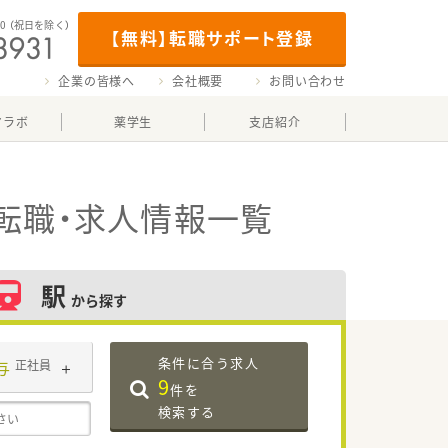
00
（祝日を除く）
【無料】転職サポート登録
企業の皆様へ
会社概要
お問い合わせ
マラボ
薬学生
支店紹介
転職・求人情報一覧
駅
から探す
条件に合う求人
与
正社員
9
件を
検索する