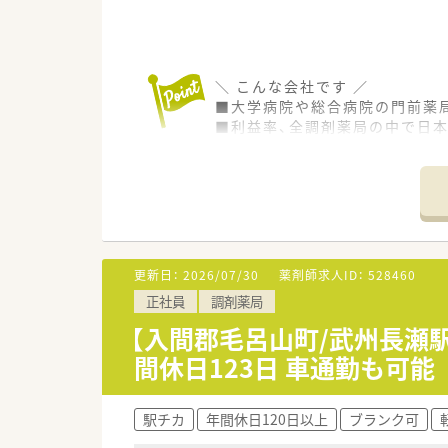
＼ こんな会社です ／
■大学病院や総合病院の門前薬局
■利益率、全調剤薬局の中で日
定にも影響を受けにくく、将来
■薬学生を対象にした、就職企業
＼ こんな店舗です ／
■薬剤師さんは4～5名がご活躍
大学病院から処方箋を受けてお
薬剤師として専門性を高めたい
更新日：
2026/07/30
薬剤師求人ID：
528460
■調剤機器は最新の機械を導入
正社員
調剤薬局
■毎年新卒社員の方を多く採用
【入間郡毛呂山町/武州長瀬駅
＼ 制度は充実しています ／
間休日123日 車通勤も可能
■コンプライアンス重視、サー
■高度薬学管理、在宅医療、健康
各分野に合わせた設備整備や研
駅チカ
年間休日120日以上
ブランク可
■育休復帰からの定着率97％！
復職前のサポート、また復帰後