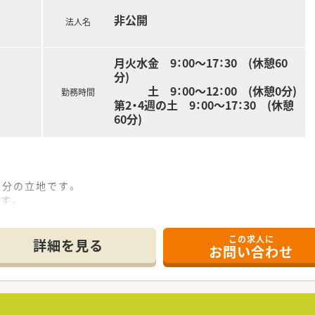
組んでいる企業として「くるみん」認定を取得！
非公開
法人名
さを追求した職場環境と、ライフステージに合わせた福利厚生を
月火水金 9：00～17：30 (休憩60
おり、ご自宅から通勤できないエリアで就業する際には借り上げ
分)
けではなく、マネジメントや経営企画、教育や採用など多方面で
土 9：00～12：00 (休憩0分)
勤務時間
第2・4週の土 9：00～17：30 (休憩
60分)
5分の立地です。
す。
応需しています。
さんは2名体制です。
この求人に
ンビニがあり便利です。
詳細を見る
お問い合わせ
がない方も安心です。
いの募集です。
能な方を歓迎しています。