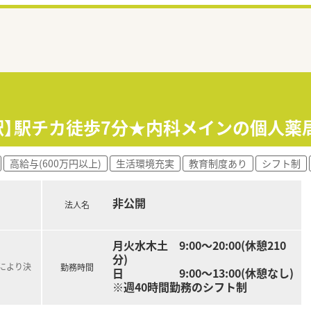
駅】駅チカ徒歩7分★内科メインの個人薬
高給与(600万円以上)
生活環境充実
教育制度あり
シフト制
非公開
法人名
月火水木土 9:00～20:00(休憩210
分)
定により決
勤務時間
日 9:00～13:00(休憩なし)
※週40時間勤務のシフト制