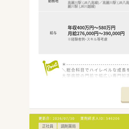
勤務地
高麗川駅 (JR八高線)／高麗川駅 (JR八
麗川駅 (JR川越線)
年収400万円～580万円
月給276,000円～390,000円
給与
※経験者例・スキル等考慮
＊------------------------------
＼総合科目でハイレベルな成長
大学病院の門前で幅広い専門知
ャンスもあり確実にステップア
＊------------------------------
【店舗情報と応需状況について】
■ 埼玉県入間郡毛呂山町に位置
■ 近くにある大学病院の門前薬
■ 外科や内科をはじめガン疾
更新日：
2026/07/30
薬剤師求人ID：
546206
【法人特徴について】
正社員
調剤薬局
■ 調剤薬局の運営を中心に、介