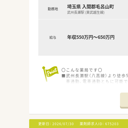
子育てサポートに高い水準で取り
埼玉県 入間郡毛呂山町
勤務地
■年間休日は125日！働きやす
武州長瀬駅 (東武越生線)
＼ 選べる勤務コース ／
■4つの勤務コースを用意して
■薬剤師として専門性を磨くだ
年収550万円～650万円
給与
〇こんな薬局です〇
■武州長瀬駅（八高線）より徒歩
車通勤、電車通勤ともに可能で
■内科・循環器の処方箋を主に
1日40～60枚を応需！薬剤師
■薬局から徒歩2分の距離にコ
駐車場は広く、運転に多少自信
○募集の背景○
■薬剤師さんの1名の退職に伴
更新日：
2026/07/30
薬剤師求人ID：
675203
引継ぎの関係で早めにご入社可