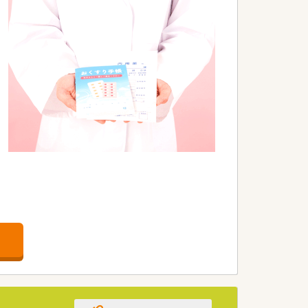
充実させています。
社宅制度もございます。
キャリアを築いていくことが可能です。