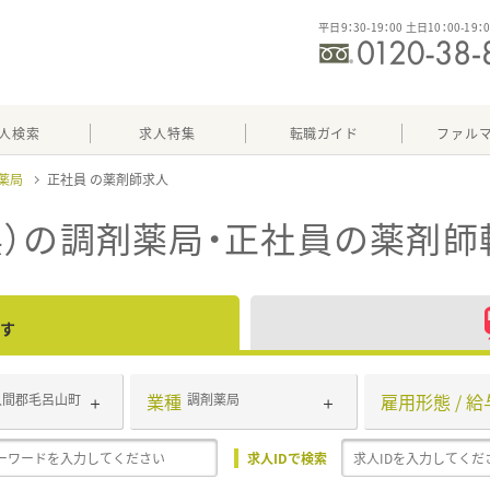
平日9：30-19：00 土日10：00-19：
人検索
求人特集
転職ガイド
ファル
薬局
正社員
）の調剤薬局・正社員
の薬剤師
す
業種
雇用形態 / 給
入間郡毛呂山町
調剤薬局
求人IDで検索