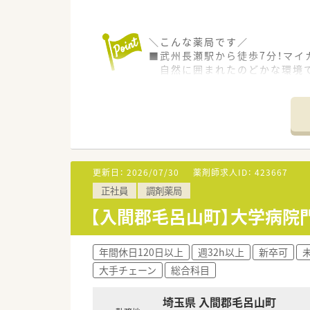
＼こんな薬局です／
■武州長瀬駅から徒歩7分！マイ
自然に囲まれたのどかな環境で
■13時～17時までお昼休みの
■内科メインの薬局で、1日の処方
＼こんな企業です／
■東松山、毛呂山、鶴ヶ島エリ
■地域密着のアットホームな雰
■地域の皆様に愛される薬局を
更新日：
2026/07/30
薬剤師求人ID：
423667
正社員
調剤薬局
【入間郡毛呂山町】大学病院
年間休日120日以上
週32h以上
新卒可
大手チェーン
総合科目
埼玉県 入間郡毛呂山町