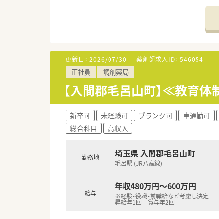
■薬学生を対象にした、就職企業
≪大学病院前の店舗です≫
■医薬品は2000品目以上を取り
薬剤師さんは10名以上がご活
様々な処方内容を勉強できる
更新日：
2026/07/30
薬剤師求人ID：
546054
■調剤機器は最新の機械を導入
正社員
調剤薬局
くシフトも上手く調整している
■毎年新卒社員の方を多く採用
【入間郡毛呂山町】≪教育体
＜制度は充実しています＞
■コンプライアンス重視、サー
新卒可
未経験可
ブランク可
車通勤可
■高度薬学管理、在宅医療、健康
総合科目
高収入
各分野に合わせた設備整備や研
■育休復帰からの定着率97％！
埼玉県 入間郡毛呂山町
復職前のサポート、また復帰後
勤務地
子育てサポートに高い水準で取り
毛呂駅 (JR八高線)
■年間休日は125日！働きやす
年収480万円～600万円
＜選べる勤務コース＞
給与
※経験・役職・前職給など考慮し決定
■4つの勤務コースを用意して
昇給年1回 賞与年2回
■薬剤師として専門性を磨くだ