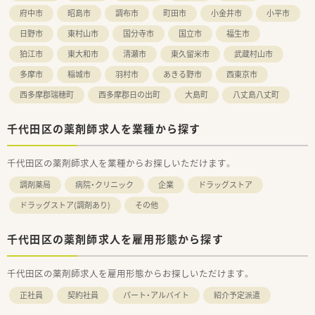
府中市
昭島市
調布市
町田市
小金井市
小平市
日野市
東村山市
国分寺市
国立市
福生市
狛江市
東大和市
清瀬市
東久留米市
武蔵村山市
多摩市
稲城市
羽村市
あきる野市
西東京市
西多摩郡瑞穂町
西多摩郡日の出町
大島町
八丈島八丈町
千代田区の薬剤師求人を業種から探す
千代田区の薬剤師求人を業種からお探しいただけます。
調剤薬局
病院・クリニック
企業
ドラッグストア
ドラッグストア(調剤あり)
その他
千代田区の薬剤師求人を雇用形態から探す
千代田区の薬剤師求人を雇用形態からお探しいただけます。
正社員
契約社員
パート・アルバイト
紹介予定派遣