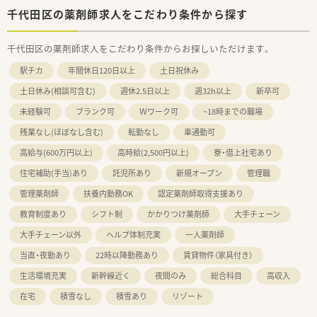
千代田区の薬剤師求人をこだわり条件から探す
千代田区の薬剤師求人をこだわり条件からお探しいただけます。
駅チカ
年間休日120日以上
土日祝休み
土日休み(相談可含む)
週休2.5日以上
週32h以上
新卒可
未経験可
ブランク可
Ｗワーク可
~18時までの職場
残業なし(ほぼなし含む)
転勤なし
車通勤可
高給与(600万円以上)
高時給(2,500円以上)
寮・借上社宅あり
住宅補助(手当)あり
託児所あり
新規オープン
管理職
管理薬剤師
扶養内勤務OK
認定薬剤師取得支援あり
教育制度あり
シフト制
かかりつけ薬剤師
大手チェーン
大手チェーン以外
ヘルプ体制充実
一人薬剤師
当直・夜勤あり
22時以降勤務あり
賃貸物件（家具付き）
生活環境充実
新幹線近く
夜間のみ
総合科目
高収入
在宅
積雪なし
積雪あり
リゾート