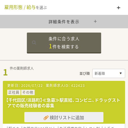
雇用形態 / 給与
を選ぶ
詳細条件を表示
条件に合う求人
1
件を
検索する
1
件の薬剤師求人
並び順
更新日：
2026/07/22
薬剤師求人ID：
422423
正社員
その他
【千代田区/淡路町】≪急募≫駅直結、コンビニ、ドラッグスト
アでの販売経験者の募集
検討リストに追加