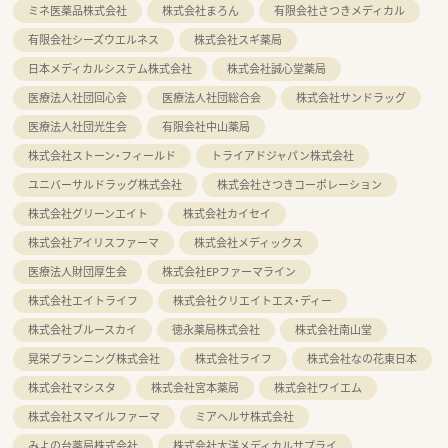
ミネ医薬品株式会社
株式会社まろん
有限会社さつきメディカル
有限会社シーズウエルネス
株式会社スギ薬局
日本メディカルシステム株式会社
株式会社誠心堂薬局
医療法人社団回心会
医療法人社団総合会
株式会社サンドラッグ
医療法人社団光生会
有限会社中山薬局
株式会社ストーン・フィールド
トライアドジャパン株式会社
ユニバーサルドラッグ株式会社
株式会社さつきコーポレーション
株式会社グリーンエイト
株式会社カイセイ
株式会社アイリスファーマ
株式会社メディックス
医療法人財団厚生会
株式会社EPファーマライン
株式会社エイトライフ
株式会社クリエイトエス・ディー
株式会社ブルースカイ
徳永薬局株式会社
株式会社南山堂
晃栄プランニング株式会社
株式会社ライフ
株式会社なの花東日本
株式会社マシスタ
株式会社宮本薬局
株式会社ワイエム
株式会社スマイルファーマ
ミアヘルサ株式会社
みよの台薬局株式会社
株式会社大洋メディカルサプライ