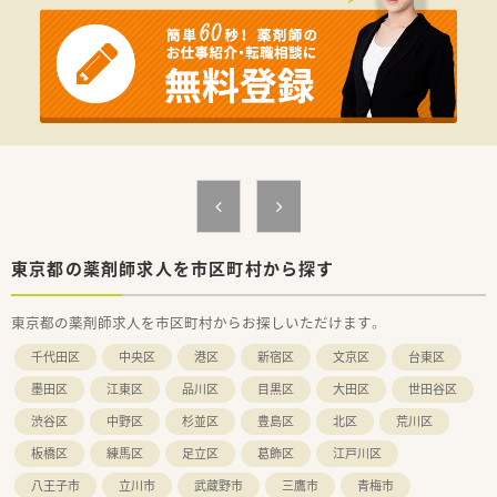
東京都の薬剤師求人を市区町村から探す
東京都の薬剤師求人を市区町村からお探しいただけます。
千代田区
中央区
港区
新宿区
文京区
台東区
墨田区
江東区
品川区
目黒区
大田区
世田谷区
渋谷区
中野区
杉並区
豊島区
北区
荒川区
板橋区
練馬区
足立区
葛飾区
江戸川区
八王子市
立川市
武蔵野市
三鷹市
青梅市