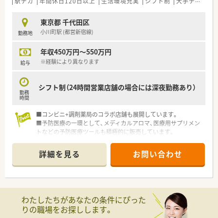
駅チカ
年間休日120日以上
生活環境充実
シフト制
大手チェーン
東京都 千代田区
小川町駅 (都営新宿線)
勤務地
年収450万円～550万円
※経験により異なります
給与
シフト制（24時間営業店舗の場合には深夜勤務あり）
勤務
時間
■コンビニ+調剤薬局のコラボ店舗も展開しています。
■予防医療の一環として、メディカルアロマ、医療用サプリメン
トなどの予防医療ツールも積極的に販売しています。
■地域の健康拠点となる新しい調剤薬局・物販の形を目指し、さ
まざまな取り組みを行っています。
詳細を見る
お問い合わせ
わたしたちがあなたの条件にぴった
りの職場をお探しします。