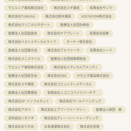
ウエルシア薬局株式会社
株式会社スギ薬局
有限会社サンワ
株式会社TUMUGU
株式会社鈴木薬局
H2STATION株式会社
株式会社クリニカルサポート
医療法人社団永寿会
医療法人社団昌医会
株式会社ケアブレーン
有限会社延寿
株式会社ベストメディカルライフ
オーケー株式会社
医療法人社団東光会
株式会社アルファーマ
有限会社シード
株式会社ユニスマイル
医療法人社団城東桐和会
ウエルシア薬局株式会社
株式会社メディカルアメニティ
医療法人社団長生会
株式会社SRG
かちどき薬品株式会社
株式会社スギ薬局
株式会社コミュニティメディカル
医療法人社団實理会
有限会社ニコニコファミリーケア
株式会社SF・インフォネット
株式会社ワールドインテック
株式会社アガペ
株式会社エアリーファーマシー
医療法人財団 暁
合同会社ハタフタ
株式会社ディー・シー・トレーディング
株式会社おりがみ
日本通運株式会社
株式会社杏朋