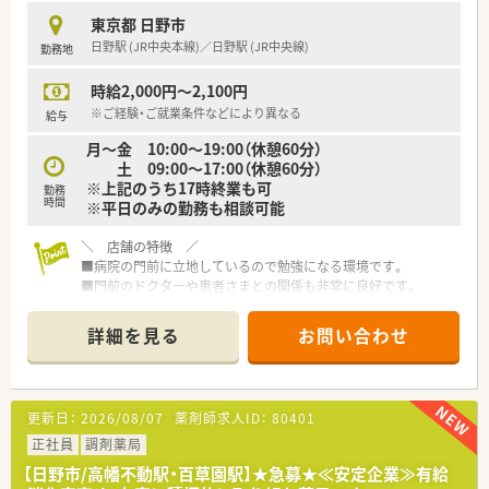
■東京多摩地域を中心に26店舗をドミナント展開しています。
東京都 日野市
■転居を伴う転勤がなく地域に深く根ざして長く働けます。
日野駅 (JR中央本線)／日野駅 (JR中央線)
勤務地
■親切と便利と安心を追求して地域医療へ貢献する企業です。
時給2,000円～2,100円
【勤務実態について】
■残業時間は全社平均で月に約10時間程度と極めて少なめで
※ご経験・ご就業条件などにより異なる
給与
す。
月～金 10:00～19:00（休憩60分）
■有給消化率は約88％と高くプライベートも充実できます。
土 09:00～17:00（休憩60分）
■配属や働き方により週休3日制の選択も可能となっています。
※上記のうち17時終業も可
勤務
時間
※平日のみの勤務も相談可能
＼ 店舗の特徴 ／
■病院の門前に立地しているので勉強になる環境です。
■門前のドクターや患者さまとの関係も非常に良好です。
■機材面は自動軟膏練機「マゼリータ」導入、円盤2台、全自動錠
剤分包機が1台ございます。
詳細を見る
お問い合わせ
薬歴は3台ございます。
■時間帯によって調剤・投薬の役割をローテーションされていま
す。
■施設在宅は老健2件、特養1件を対応されていますが、往診同行
更新日：
2026/08/07
薬剤師求人ID：
80401
などは行っておりません。
個人在宅は5件対応されています。
正社員
調剤薬局
■管理薬剤師様は気さくでユーモアのある方です♪
【日野市/高幡不動駅・百草園駅】★急募★≪安定企業≫有給