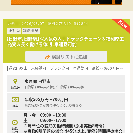
更新日：
2026/08/07
薬剤師求人ID：
592844
正社員
調剤薬局
【日野市/日野駅】≪人気の大手ドラッグチェーン≫福利厚生
充実＆長く働ける体制！車通勤可能
検討リストに追加
週32h以上
未経験可
ブランク可
車通勤可
高給与(600万円以上)
東京都 日野市
日野駅 (JR中央本線)／日野駅 (JR中央線)
勤務地
年収505万円～700万円
※ご経験・ご就業条件などにより異なる
給与
月～金 09:00～18:30
土 09:00～17:00
※月単位の変形労働時間制（原則実働8時間）
勤務
※実働6時間超の場合は45分以上、実働8時間超の場合
時間