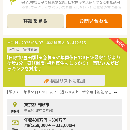
完全週休2日制で残業少なめ。日祝休みの店舗希望なども相談可
能で、ワークライフバランスを重視したい正社員希望の方に最適
です。
＊------------------------------------------＊
詳細を見る
お問い合わせ
【店舗情報と応需状況について】
■JR中央線の豊田駅から徒歩1分という絶好のロケーションに
あり、通勤の利便性が極めて高いキレイな薬局です。
更新日：
2026/08/07
薬剤師求人ID：
472675
■内科や耳鼻科、眼科を中心に1日平均100枚から120枚の処方
箋を応需しており、様々な科目を経験できます。
正社員
調剤薬局
■地域に根ざした面対応薬局として幅広い患者様に対応してお
【日野市/豊田駅】★急募★≪年間休日125日≫最寄り駅より
り、居宅や施設への在宅医療にも注力している店舗です。
徒歩2分｜研修制度・福利厚生もしっかり！｜事務さんがピ
ッキングを対応♪
【募集背景と求める人物像について】
■今後のさらなる事業拡大と店舗の体制強化を見据えて、正社員
検討リストに追加
として長く活躍していただける方を増員募集しています。
■在宅業務への前向きな意向を持ち、配達などのために普通自動
車運転免許をお持ちの方を特に歓迎しています。
駅チカ
年間休日120日以上
週32h以上
新卒可
転勤なし
新規オ
■将来的に薬局長やマネジメント職への挑戦意欲がある方、ある
いは周囲と協調して柔軟に行動できる方を求めます。
東京都 日野市
豊田駅 (JR中央本線)
勤務地
【法人特徴について】
■日野市や八王子市などの多摩エリアを中心に計26店舗を展開
年収430万円～530万円
しており、転居を伴う転勤がなく地域に密着できます。
月給268,000円～332,000円
■国の指針に沿った在宅医療や地域連携に強く、大手に準ずる充
給与