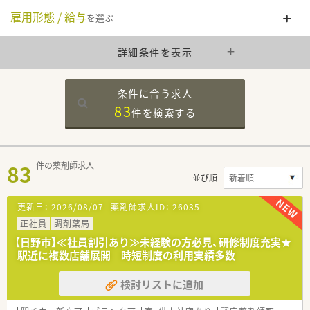
雇用形態 / 給与
を選ぶ
詳細条件を表示
条件に合う求人
83
件を
検索する
83
件の薬剤師求人
並び順
更新日：
2026/08/07
薬剤師求人ID：
26035
正社員
調剤薬局
【日野市】≪社員割引あり≫未経験の方必見、研修制度充実★
駅近に複数店舗展開 時短制度の利用実績多数
検討リストに追加