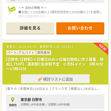
・・＊ 会社の特徴 ＊・・
■全国に2,200店舗以上（調剤併設型約2,000店舗以上）を展開し
調剤店舗数業界TOP！
■店舗拡大に伴いキャリアアップできるポジションが多数あり！
頑張り次第で高給与も可能！
詳細を見る
お問い合わせ
■経験や勤務コースによりますが、経験の少ない方でも500万前
半スタートと業界TOP水準！
■職種や職域に合わせ、豊富な社内研修や外部組織と連携した研
修を用意されています
更新日：
2026/08/07
薬剤師求人ID：
605927
■薬剤師が中心の会社だからこそ活躍できるキャリアパスが多
種多様に用意されています。
パート・アルバイト
調剤薬局
■店舗拡大に伴い、エリアマネジャーや営業部長等のマネジメン
【日野市/日野駅】≪日曜日のみ≫日曜日開局に伴う募集 時
トのポジションも増えます。
給2,750円 薬剤師1名体制予定 小児科メイン 8時30分
■在宅や教育等の専門性を活かせるスペシャリストを目指すこ
～15時30分
とも可能です。
■その他にも、管理部門や商品部門等の本社スタッフなど活動領
検討リストに追加
域は多種多様です。
■在宅実施店舗は年々増加しており、在宅医療へもしっかりと関
わる事ができます。
駅チカ
年間休日120日以上
ブランク可
残業なし(ほぼなし含む)
■育児休暇は3歳まで取得が可能で、時短制度は小学5年生まで
時短勤務ができるよう変更予定です。
東京都 日野市
■年間休日が120日とワークライフバランスが整っています
日野駅 (JR中央本線)／日野駅 (JR中央線)
勤務地
■日用品から常備薬まで、従業員割引制度など嬉しいメリットも
たくさんあります！