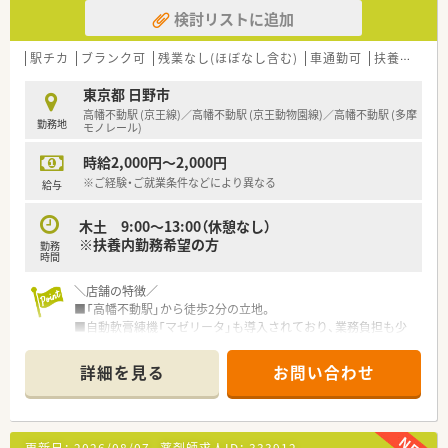
手技、機器操作等、一連の薬局業務を実戦形式で習得いただけま
検討リストに追加
す。
＼調剤、在宅にも非常に力を入れています／
駅チカ
ブランク可
残業なし(ほぼなし含む)
車通勤可
扶養内勤務OK
■調剤併設型ドラッグストアの中でも以前から「調剤」「在宅」な
どの保険調剤領域にとても注力されています。
東京都 日野市
■ドラッグストアの併設調剤薬局の他に専門調剤薬局、ニーズが
高幡不動駅 (京王線)／高幡不動駅 (京王動物園線)／高幡不動駅 (多摩
勤務地
高まっている在宅医療についてもエリア在宅担当を配置して積
モノレール)
極的に対応をされています。
時給2,000円～2,000円
カウンセリングも含め正にトータルヘルスケアの名にふさわし
い体制です。
※ご経験・ご就業条件などにより異なる
給与
＼安心して長く働ける労働環境です！／
木土 9:00～13:00（休憩なし）
■会長や社長は薬剤師です。
※扶養内勤務希望の方
勤務
そのため薬剤師の気持ちを理解し汲んだ企業カラー、組織を構築
時間
してこられています。
■従業員の労働環境整備にも配慮があり、年間休日115日。5日
＼店舗の特徴／
連続休暇制度(取得率96.7％)、有給取得数も平均で10日以上。
■「高幡不動駅」から徒歩2分の立地。
残業は全社平均5～15h程度です。
■自動軟膏練機「マゼリータ」も導入されており、業務負担も少
■妊娠中5時間までの時短勤務可、妊産婦検診時は公休・有給使
なめです。
用無し
■投薬台は3台あり、
詳細を見る
お問い合わせ
■育児休業中に週1～2日のフレキシブル勤務可、復職後はお子
また服薬指導後は薬歴記載してから次の患者様対応を行う為、
様が小学校3年生の学年末まで5時間の時短勤務可、最大10日ま
薬歴が溜まらない環境です！
での看護休暇が取得できます。
■薬剤師様は全員女性で、40代～60代の方が活躍されていま
す。