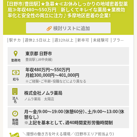
【法人特徴について】
【日野市/豊田駅】★急募★≪お休みしっかりの地域密着型薬
■東京と神奈川を中心に60店舗以上を展開しており、売上高100
局≫年収480～550万円 新しくてキレイな薬局★業務効
億円を突破している大変安定した経営基盤です。
率化と安全性の両立に注力♪多摩地区密着の企業！
■ドミナント展開を行っているため近隣店舗との連携が非常に
スムーズで、転居を伴う異動は基本的にありません。
検討リストに追加
■調剤薬局事業のほかにもカフェ運営や再生可能エネルギー事
業など、多角的なビジネスを展開している企業です。
駅チカ
週休2.5日以上
週32h以上
新卒可
未経験可
ブランク可
【勤務実態について】
■年間休日は123日としっかり確保されており、週休2日制のた
東京都 日野市
めプライベートの時間も大切にできます。
豊田駅 (JR中央線)
勤務地
■有給休暇の消化率は約70％を維持しており、スタッフ同士で
協力しながらお休みを取りやすい好環境です。
年収480万円～550万円
■残業時間は月平均で10時間程度となっており、仕事終わりの
月給300,000円～401,000円
給与
予定が立てやすく無理なく働き続けられます。
※ご経験・ご年齢・役職などにより異なる
株式会社ノムラ薬局
法人
ノムラ薬局 太陽店
名
月～金/9:00～19:00（休憩60分）、土/9:00～13:00（休
憩なし）
勤務
※上記を基本として、週40時間変形労働時間制
時間
＼理想の働き方を叶える環境／（日野市エリア担当より）