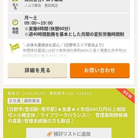
法人
ノムラ薬局 豊田南店
【勤務実態について】
名
■1人あたりの1日処方箋枚数は平均20枚以下に抑えられてお
月～土
り、ゆとりを持って業務に専念できます。
09：00～19：00
■残業時間は月平均10時間未満と非常に少なく、時間外手当も1
※実働8時間（休憩60分）
分単位で正確に支給される環境です。
勤務
時間
※週40時間勤務を基本とした月間の変形労働時間制
■年間休日は調整休暇含め123日あり、有給休暇も半日単位から
取得できるため私生活も充実できます。
＼お休み重視派も安心／（日野市エリア担当より）
年間休日最高119日で有休消化率約88％と高く残業も月平均10
時間程度と働きやすいです。
＊------------------------------------------＊
詳細を見る
お問い合わせ
【店舗情報と応需状況について】
■最寄り駅である豊田駅から徒歩4分と非常に近く毎日の通勤が
大変スムーズな好立地です。
■内科や整形外科をはじめ在宅居宅および施設対応を含め1日平
更新日：
2026/08/07
薬剤師求人ID：
523893
均100枚を応需します。
■処方箋に加え在宅400件を受け持ち常勤5名パート1名事務3名
正社員
調剤薬局
体制で対応しています。
【日野市/豊田駅・南平駅】★急募★≪年収600万円以上相談
可≫火曜定休♪ライフワークバランス◎ 管理薬剤師候補
【募集背景と求める人物像について】
の募集！管理未経験の方も歓迎♪
■在宅業務の需要拡大に伴う体制強化を目指して意欲的な薬剤
師を増員募集しています。
検討リストに追加
■訪問や配達業務に対応するため普通自動車運転免許をお持ち