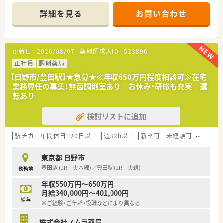
る患者様との対話に十分な時間を割けることに大きなやりがい
詳細を見る
お問い合わせ
を感じられます。
【店舗情報と応需状況について】
■京王線の南平駅から徒歩1分とアクセスの良い立地にあり、毎
日の通勤にも大変便利な職場です。
■主な応需科目は眼科や内科や消化器科で、処方箋応需枚数は1
更新日：
2026/08/07
薬剤師求人ID：
523896
日あたり90枚程度となっております。
■体制は薬剤師が常勤2名とパート3名、事務2名で、幅広い年代
正社員
調剤薬局
のスタッフが協力し合っています。
【日野市/豊田駅】★急募★≪年収650万円程度相談可≫在宅
業務専任の募集！無菌調剤室あり お休み・研修も充実 運
【募集背景と求める人物像について】
転あり
■管理職の店舗サポート体制強化に向けた増員募集であり、現場
を支えてくださる方を求めています。
検討リストに追加
■調剤業務の経験を活かし、患者様一人ひとりに寄り添った丁寧
な対人業務を行える方を歓迎します。
■スタッフ同士のコミュニケーションを大切にし、周囲と協力し
駅チカ
年間休日120日以上
週32h以上
新卒可
未経験可
ブラン
ながら円滑に業務を進められる方です。
東京都 日野市
【法人特徴について】
豊田駅 (JR中央本線)／豊田駅 (JR中央線)
勤務地
■東京多摩地区を中心に60店舗以上の調剤薬局を展開し、地域
に深く根ざした安定経営を続けています。
年収550万円～650万円
■ドクターとの良好な連携のもとで新規出店を行っており、質の
月給340,000円～401,000円
高い地域密着型薬局を運営しています。
給与
※ご経験・ご年齢・役職などにより異なる
■人を育てる文化を大切にし、手厚い研修制度や自己研鑽の機会
を豊富に提供している法人です。
株式会社ノムラ薬局