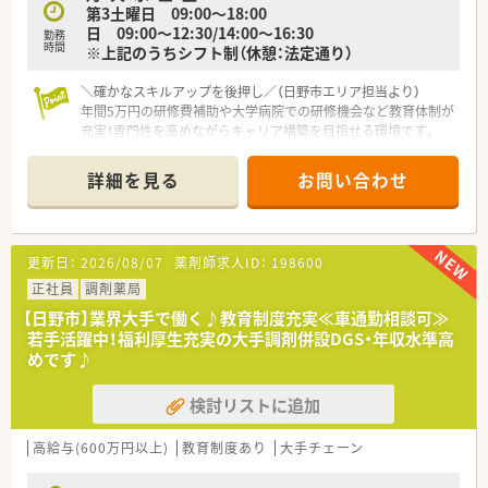
第3土曜日 09:00～18:00
日 09:00～12:30/14:00～16:30
勤務
時間
※上記のうちシフト制（休憩：法定通り）
＼確かなスキルアップを後押し／（日野市エリア担当より）
年間5万円の研修費補助や大学病院での研修機会など教育体制が
充実！専門性を高めながらキャリア構築を目指せる環境です。
＊------------------------------------------＊
詳細を見る
お問い合わせ
【店舗情報と応需状況について】
■高幡不動駅から徒歩5分の便利な立地で通勤がスムーズです。
■内科や整形外科や皮膚科を中心に1日約150枚を応需します。
■常勤薬剤師4名にパート1名と事務2名体制で稼働しています。
更新日：
2026/08/07
薬剤師求人ID：
198600
【募集背景と求める人物像について】
正社員
調剤薬局
■事業拡大に伴い患者様へ寄り添う調剤体制を深める増員で
【日野市】業界大手で働く♪教育制度充実≪車通勤相談可≫
す。
若手活躍中！福利厚生充実の大手調剤併設DGS・年収水準高
■地域のセカンドオピニオン構想に共感できる方を募ります。
めです♪
■周りと協力しながら質の高い医療を提供できる方を歓迎しま
す。
検討リストに追加
【法人特徴について】
■東京や神奈川や埼玉にて調剤薬局を26店舗展開しています。
高給与(600万円以上)
教育制度あり
大手チェーン
■医療と介護をつなぎ健康サポート機能を強化する企業です。
■管理栄養士も在籍し食事指導や在宅訪問にも注力していま