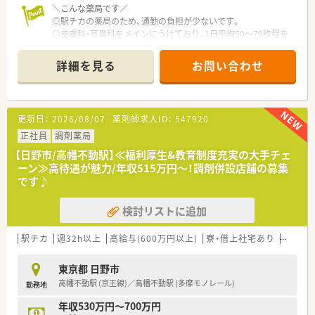
■全社平均の残業時間は月10時間程度と非常に少なく、有給休
＼こんな薬局です／
暇の消化率も約88％と高い実績を維持しています。
◎駅チカの薬局のため、通勤の負担が少ないです。
■大手チェーンに引けを取らない育児時短制度があり、お子様が
◎皮膚科・耳鼻科をメインにうけており、1日平均50～70枚程を
小学校に入学するまで最大1日2時間の短縮が可能です。
応需しております。
詳細を見る
お問い合わせ
＼こんな方を求めています／
◎調剤経験者の方
◎在宅への前向きな意向をもっている方。配達・訪問などがある
ため、お車の免許をお持ちの方。
更新日：
2026/08/07
薬剤師求人ID：
547920
◎これからも出店を進める考えの為、会社の発展に応じて、薬局
長やマネジメント層を目指したい、若手薬剤師さんも歓迎いたし
正社員
調剤薬局
ます。
【日野市/高幡不動駅】≪福利厚生&教育制度充実の大手チェ
ーン≫高待遇が魅力/年収515万円～！調剤併設店舗の募集
＼こんな企業です／
です♪
■日野市、八王子市の多摩エリアを中心に全体で26店舗を展開
している会社です。
検討リストに追加
■東京多摩地区に集中して店舗展開をしていますので、転居を伴
う転勤もなく地域に根付いたご就業が可能です。
■店舗形態も総合病院前薬局や広域型薬局、在宅特化型薬局等幅
駅チカ
週32h以上
高給与(600万円以上)
寮・借上社宅あり
住宅補
広く様々な経験を積め成長できる環境です。
東京都 日野市
＼在宅業務への取り組みについて／
高幡不動駅 (京王線)／高幡不動駅 (多摩モノレール)
勤務地
■在宅医療に積極的に取り組んでおり、クリーンベンチを完備し
た店舗や往診同行を行っている店舗もあります。
年収530万円～700万円
■府中市に在宅調剤センターを開局し、専門性を高めることで効