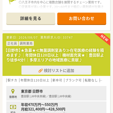
◎八王子市内を中心に複数店舗を展開するチェーン薬局です。
◎定着率が高い企業です。20～60代まで幅広い薬剤師が在籍さ
れています。
◎代表者も薬剤師で、定期的に現場で仕事をされています。代表
詳細を見る
お問い合わせ
者との距離が近く、しっかりと現場の声に耳を傾けてくれる環境
です。
≪薬局の特徴≫
更新日：
2026/08/07
薬剤師求人ID：
33747
◎応需科目：内科メイン
◎応需枚数：120枚/日
正社員
調剤薬局
週30時間以上勤務できる方歓迎です♪
【日野市】★急募★≪無菌調剤室あり≫在宅医療の経験を積
めます♪｜年間休日120日以上｜機材面充実★｜豊田駅よ
り徒歩4分！｜多摩エリアの地域医療に貢献♪
検討リストに追加
駅チカ
年間休日120日以上
新卒可
ブランク可
転勤なし
認定薬
東京都 日野市
豊田駅 (JR中央本線)／豊田駅 (JR中央線)
勤務地
年収470万円～550万円
月給321,400円～428,500円
給与