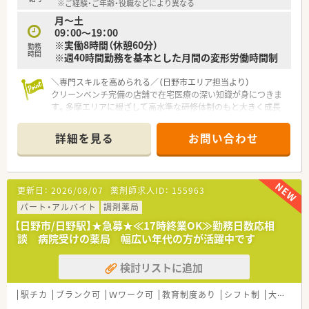
※ご経験・ご年齢・役職などにより異なる
月～土
09：00～19：00
※実働8時間（休憩60分）
勤務
時間
※週40時間勤務を基本とした月間の変形労働時間制
＼専門スキルを高められる／（日野市エリア担当より）
クリーンベンチ完備の店舗で在宅医療の深い知識が身につきま
す。多摩エリアに根ざして高水準な研修体制のもと大きく成長
できますよ。
＊------------------------------------------＊
詳細を見る
お問い合わせ
【店舗情報と応需状況について】
■JR豊田駅から徒歩4分の好立地でアクセスに大変優れます。
■内科や整形外科をメインに処方箋を1日約100枚応需します。
更新日：
2026/08/07
薬剤師求人ID：
155963
■在宅件数は400件と豊富で無菌調剤室も完備された店舗です。
パート・アルバイト
調剤薬局
【募集背景と求める人物像について】
【日野市/日野駅】★急募★≪17時終業OK≫勤務日数応相
■在宅医療に前向きな姿勢で意欲的に取り組める方を募りま
談 病院受けの薬局 幅広い年代の方が活躍中です
す。
■業務拡大に伴う体制強化を目指した積極的な増員募集です。
検討リストに追加
■将来的に薬局長やマネジメント業務に挑みたい方を歓迎しま
す。
駅チカ
ブランク可
Ｗワーク可
教育制度あり
シフト制
大手チェーン以外
【法人特徴について】