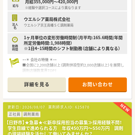
月給355,000円～420,000円
率的かつ持続可能な成長を目指しています。また、在宅医療に特
給与
※経験や選択コースにより異なります
化したキャリアを形成することも可能です。
ウエルシア薬局株式会社
＼環境面について／
法人
ウエルシア京王高幡ＳＣ調剤薬局
■全店で電子薬歴、ピッキング監査システムを導入しており、業
名
務効率化と安全性（ミス削減）の両方を追及する機械化にも力を
入れております。
1ヶ月単位の変形労働時間制（月平均:165.6時間/年間
■全店舗、薬歴をクラウド化することにより、患者様の服用履歴
所定労働時間:1,988時間）
勤務
をどこの店舗でも全て確認をすることができ、
※1日4~15時間のシフト制勤務（店舗により異なる）
時間
当患者様は近所のどの店舗に行っても、安心して服薬指導を受け
ることができます。また、AIを活用した薬歴システムを導入予定
・・＊ 会社の特徴 ＊・・
です。
■全国に2,200店舗以上（調剤併設型約2,000店舗以上）を展開し
調剤店舗数業界TOP！
＼福利厚生について／
■店舗拡大に伴いキャリアアップできるポジションが多数あり！
■在宅専任、ラウンダー、週休3日（年間休日156日 ※店舗によ
頑張り次第で高給与も可能！
詳細を見る
お問い合わせ
ります）での働き方も選択可能です。
■経験や勤務コースによりますが、経験の少ない方でも500万前
■ワークライフバランスが整っており、全社平均の残業時間が約
半スタートと業界TOP水準！
10h/月、有休消化率は約88％となっています。
■職種や職域に合わせ、豊富な社内研修や外部組織と連携した研
■お子様が小学校に入学されるまで、最大1日2時間まで短縮で
修を用意されています
更新日：
2026/08/07
薬剤師求人ID：
625870
きるなど大手チェーン薬局並みの育児時短制度が整っています。
■薬剤師が中心の会社だからこそ活躍できるキャリアパスが多
種多様に用意されています。
正社員
調剤薬局
＼教育・研修について／
■店舗拡大に伴い、エリアマネジャーや営業部長等のマネジメン
【日野市】★急募★≪新卒採用担当の募集≫採用経験不問！
■全社員に対して専門分野におけるテストを月2回行う他、勉強
トのポジションも増えます。
学生目線で進められる方 年収450万円～550万円 調剤
会を開いたり、いろいろな研修講習にも参加しています。
■在宅や教育等の専門性を活かせるスペシャリストを目指すこ
の現場経験を活かして働いてみませんか？
■海外研修の実施もあり、アメリカもしくはヨーロッパで先端医