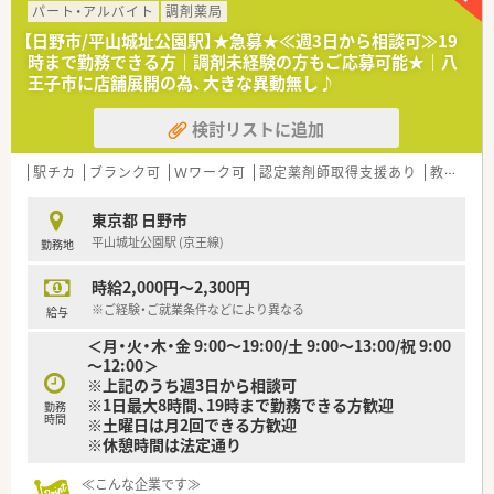
パート・アルバイト
調剤薬局
【日野市/平山城址公園駅】★急募★≪週3日から相談可≫19
時まで勤務できる方｜調剤未経験の方もご応募可能★｜八
王子市に店舗展開の為、大きな異動無し♪
検討リストに追加
駅チカ
ブランク可
Ｗワーク可
認定薬剤師取得支援あり
教育制度あり
東京都 日野市
平山城址公園駅 (京王線)
勤務地
時給2,000円～2,300円
※ご経験・ご就業条件などにより異なる
給与
＜月・火・木・金 9:00～19:00/土 9:00～13:00/祝 9:00
～12:00＞
※上記のうち週3日から相談可
※1日最大8時間、19時まで勤務できる方歓迎
勤務
時間
※土曜日は月2回できる方歓迎
※休憩時間は法定通り
≪こんな企業です≫