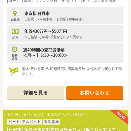
駅チカ
新卒可
ブランク可
寮・借上社宅あり
認定薬剤師取得支援あり
東京都 日野市
日野駅 (JR中央本線)／日野駅 (JR中央線)
勤務地
年収430万円～550万円
※ご経験・ご年齢・役職などにより異なる
給与
週40時間の変形労働制
＜月～土 8:30～20:00＞
勤務
時間
産休・育休を取得、時短制度利用実績多数！女性の方も安心して働
けます。
詳細を見る
お問い合わせ
更新日：
2026/08/07
薬剤師求人ID：
25762
パート・アルバイト
調剤薬局
【日野市】急な予定にも対応可能★お互い譲り合って協力し