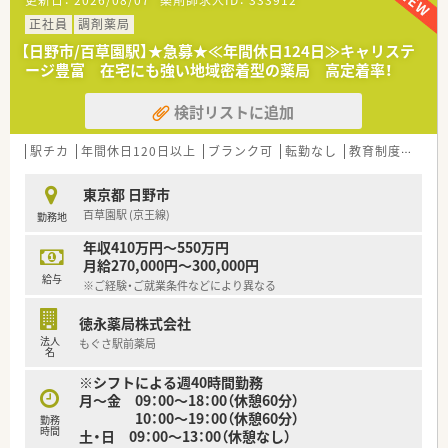
更新日：
2026/08/07
薬剤師求人ID：
333912
＼キャリアチャンスも豊富です♩／
管理薬剤師様も大変気さくな方です♪
■年間50店舗の出店を予定しており、出店に伴い薬局長やエリ
■処方箋のメインは近隣の内科クリニックですが集中率は20％
正社員
調剤薬局
アマネジャーのポジションが多数。
以下。
【日野市/百草園駅】★急募★≪年間休日124日≫キャリステ
■1年以内での薬局長就任へ向けた習熟も実施しており、ご経験
■在宅は居宅10件ございますが、正社員スタッフで対応されて
ージ豊富 在宅にも強い地域密着型の薬局 高定着率！
を活かした早期のポジションアップが目指せます。
いるため
パートの方は希望制になります。
検討リストに追加
■かかりつけ等のノルマもございません。
＼企業の特徴／
駅チカ
年間休日120日以上
ブランク可
転勤なし
教育制度あり
■駅からすぐの好立地にあるため通勤が便利な薬局です。
■調剤薬局の運営だけでなく、OTCの取り扱いもあり幅広く知識
東京都 日野市
を習得することが出来ます。
百草園駅 (京王線)
勤務地
■近隣の医療モールをメインに安定した応需先があり、
経営的にも安定している優良企業です。
年収410万円～550万円
月給270,000円～300,000円
給与
※ご経験・ご就業条件などにより異なる
徳永薬局株式会社
法人
もぐさ駅前薬局
名
※シフトによる週40時間勤務
月～金 09：00～18：00（休憩60分）
10：00～19：00（休憩60分）
勤務
時間
土・日 09：00～13：00（休憩なし）