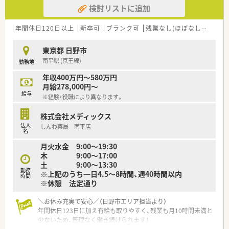
検討リストに追加
合わせて長期休暇を取得することも可能なためリフレッシュが
容易です。
■平日の終業は19時頃になることが多いですが、変形労働時間
年間休日120日以上
新卒可
ブランク可
残業なし(ほぼなし含む)
制の活用により週40時間勤務の中で効率的な働き方を実現して
います。
東京都 日野市
南平駅 (京王線)
勤務地
【こんな方にオススメ】
■福利厚生や研修制度が整った大手並みの安心感と、地域密着型
年収400万円～580万円
薬局ならではのアットホームな雰囲気の両方を求める方に最適
月給278,000円～
な職場です。
給与
※経験・役職により異なります。
■年間休日125日以上を確保しつつ残業を抑えたい方など、私生
活の充実と仕事のやりがいを両立させたい方に非常におすすめ
株式会社メディックス
の案件です。
法人
しんわ薬局 南平店
■多摩エリアから離れずに安定して勤務したい方や、車を運転し
名
て在宅業務にも積極的に関わりたいと考えている活動的な方に
月火水金 9:00～19:30
ぴったりです。
木 9:00～17:00
土 9:00～13:30
【やりがい/おすすめポイント】
勤務
※上記のうち一日4.5～8時間、週40時間以内
■処方箋枚数が多く多岐にわたる科目を応需しているため、日々
時間
※休憩 法定通り
の業務を通じて薬剤師としての対応力や知識が飛躍的に向上す
る環境です。
■離職率が低く平均勤続年数が8年と長いことは、働きやすさと
＼お休み充実で安心／（日野市エリア担当より）
人間関係の良さを客観的に証明しており安心して長く勤めるこ
年間休日123日に加え有給も取りやすく、残業も月10時間未満と
とができます。
少ないため、無理なく働き続けられます！
■最新設備による業務効率化が進んでいるため、本来の役割であ
＊------------------------------------------＊