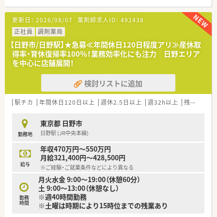
置しており、毎日の通勤にも大変便利な店舗です。
■内科や小児科一般をはじめ救急外来や在宅医療まで幅広く対
更新日：
2026/08/07
薬剤師求人ID：
492438
応しており、1日あたり約80枚の処方箋を応需します。
■複数の主要な医療機関から応需しているため、幅広い疾患の処
正社員
調剤薬局
方に触れながら知識を深めることができる薬局です。
【日野市/日野駅】★急募≪年間休日120日程度アリ≫産休取
得率・育休復帰率100％！業務効率化にも注力 日野エリア
【募集背景と求める人物像について】
を中心に店舗展開！
■体制強化に伴う欠員補充として、将来的に店舗を引っ張ってい
ただける管理薬剤師候補の正社員を募集しています。
検討リストに追加
■調剤薬局での実務経験があり、入社後半年から1年後を目安に
管理職へのステップアップを目指せる方を求めます。
■在宅医療にも積極的に取り組む店舗のため、自動車の運転業務
駅チカ
年間休日120日以上
週休2.5日以上
週32h以上
残業なし(ほぼなし含む)
に対して前向きに取り組む意欲がある方を歓迎します。
東京都 日野市
【法人特徴について】
日野駅 (JR中央本線)
勤務地
■日野市や八王子市などの多摩エリアを中心に26店舗を展開し
ており、地域に根ざしたドミナント運営が強みです。
年収470万円～550万円
■総合病院門前から在宅特化型まで多様な店舗形態を持ってお
月給321,400円～428,500円
り、大手に準ずる充実した福利厚生が整っています。
給与
※ご経験・ご就業条件などにより異なる
■全店で電子薬歴やクラウドシステムを導入しており、最先端の
月火水金 9:00～19:00（休憩60分）
AI薬歴システムの導入も予定している先進的な企業です。
土 9:00～13:00（休憩なし）
※週40時間勤務
【勤務実態について】
勤務
時間
※土曜は時期により15時位までの残業あり
■完全週休2日制を基本としながら、店舗によっては週休3日（年
間休日156日）の多様な働き方も選択可能です。