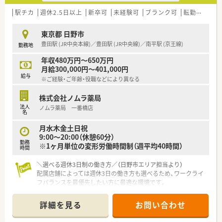
の方を求めております。
■将来的に薬局長やマネジメント層へ挑戦したい成長意欲の高
駅チカ
週休2.5日以上
新卒可
未経験可
ブランク可
転勤なし
高
い若手を歓迎いたします。
東京都 日野市
【法人特徴について】
豊田駅 (JR中央本線)／豊田駅 (JR中央線)／南平駅 (京王線)
勤務地
■日野市や八王子市を中心とする多摩エリアへ地域密着型で26
店舗を展開しています。
年収480万円～650万円
■転居を伴う転勤のリスクがなく住み慣れた土地で腰を据えて
月給300,000円～401,000円
長く勤務することが可能です。
給与
※ご経験・ご年齢・役職などにより異なる
■親切と便利と安心を経営理念に掲げて地域住民の健康維持に
深く貢献する企業です。
株式会社ノムラ薬局
■想定年収は550万円から650万円となっており経験やスキルを
法人
ノムラ薬局 一番橋店
正当に評価します。
名
【勤務実態について】
月水木金土日祝
■完全週休2日制を採用しており日祝のお休みに加えて週1日を
9:00～20:00（休憩60分）
勤務
しっかりと確保できます。
※1ヶ月単位の変形労働時間制（週平均40時間）
時間
■残業時間は全社平均で月10時間程度と非常に少なくプライベ
ートも充実できます。
＼選べる週休3日制の働き方／（日野市エリア担当より）
■有給休暇の消化率は約88％と高水準で連休取得など柔軟な働
配属店舗によっては週休3日の働き方も選べるため、ワークライ
き方を実践可能です。
フバランスを最優先したい方に最適な環境です。
＊------------------------------------------＊
詳細を見る
お問い合わせ
【店舗情報と応需状況について】
■最寄り駅である豊田駅や南平駅から徒歩10分ほどの距離に位