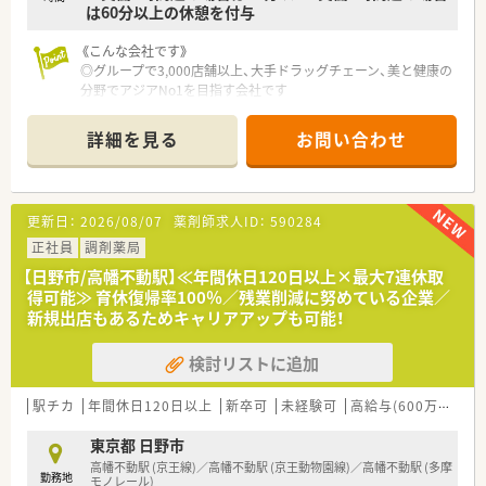
は60分以上の休憩を付与
《こんな会社です》
◎グループで3,000店舗以上、大手ドラッグチェーン、美と健康の
分野でアジアNo1を目指す会社です
◎サプリメントバー・ヘルスケアラウンジ・ビューティーケアス
タジオを設け、栄養士・薬剤師・化粧品担当者が様々な視点からお
詳細を見る
お問い合わせ
客様の健康を管理！！
◎健康サポート薬局を2017年3店舗→2018年7月16店舗→2022
年3月には50店舗へ拡大を予定しています。
更新日：
2026/08/07
薬剤師求人ID：
590284
《充実の研修制度》
正社員
調剤薬局
◎高い専門性の追求と充実の研修制度が用意されており、「階層
【日野市/高幡不動駅】≪年間休日120日以上×最大7連休取
別研修」「職種別研修」「自己啓発」の3つのプログラムから構成さ
得可能≫ 育休復帰率100％／残業削減に努めている企業／
れ、多種多様な教育カリキュラムがあります。
新規出店もあるためキャリアアップも可能！
※中途薬剤師の入社時研修は4日間(調剤での採用の場合は＋1日
でレセコン研修)個別にフォローアップ面談も行っています。
検討リストに追加
《機材も充実しています》
◎全店舗に錠剤監査システム・音声入力システム・監査システム
駅チカ
年間休日120日以上
新卒可
未経験可
高給与(600万円以上)
導入し、機械化をはかり薬剤師に求められる対人業務に注力して
おります。
東京都 日野市
高幡不動駅 (京王線)／高幡不動駅 (京王動物園線)／高幡不動駅 (多摩
勤務地
《福利厚生》
モノレール)