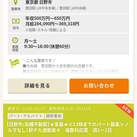
東京都 日野市
す。
豊田駅 (JR中央本線)／豊田駅 (JR中央線)
勤務地
【勤務実態について】
年収500万円～650万円
■全社平均の残業時間が月に10時間未満と少なめな環境です。
月給284,090円～369,318円
■完全週休2日制を取り入れて年間休日122日を誇ります。
給与
※経験・スキル・役職による
■勤続年数に応じた旅行券付与の特別休暇制度も魅力的です。
月～土
【職場環境と雰囲気】
9:30〜18:00（休憩60分）
勤務
■20代から40代のスタッフが中心となり活気に満ちています。
時間
■離職率は5％以下と低く長期的に安心して勤務できます。
■経営陣との距離感が近く意見や提案を伝えやすい社風です。
＼こんな薬局です／
■中央線 豊田駅から徒歩圏内の店舗です。
■商業施設１Fに店舗があり、調剤はもちろんOTCや日用品
スキンケア用品の取り扱いも多く、周辺住民の方のご利用が多
い店舗です。
詳細を見る
お問い合わせ
■面での対応も多いですが、透析クリニックや総合病院が近隣に
ある為
多様な経験を積むことができる環境です。
※配属店は面接後に最終提示となります。
更新日：
2026/08/07
薬剤師求人ID：
350159
＼充実した研修制度あります！／
パート・アルバイト
調剤薬局
■本社近くに調剤研修センター、在宅研修センターがあり、全体
【日野市/高幡不動駅】★急募★≪13時までのパート募集≫ノ
的な知識の底上げ、基礎の徹底を実現しております。
ルマなし！駅チカ通勤楽々 複数科応需 週1～2日
■入社後は店舗着任前に薬局を模した調剤研修センターで調剤