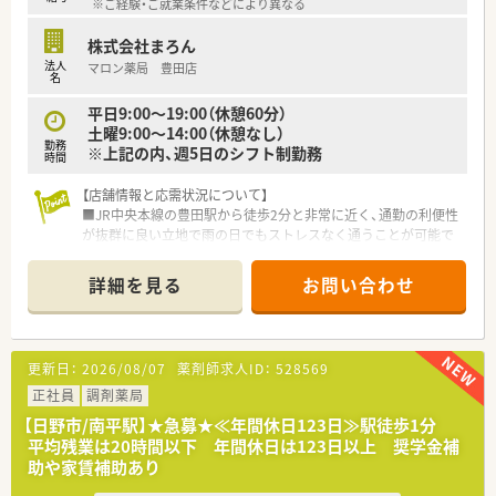
※ご経験・ご就業条件などにより異なる
実した教育・福利厚生・調剤機器を完備した企業です。
■中堅規模ならではの柔軟な対応力があり、委員会制度などを通
株式会社まろん
じて現場の声を大切にする風通しの良い社風を誇ります。
法人
マロン薬局 豊田店
名
【勤務実態について】
■完全週休2日制がしっかり確保されており、誕生日休暇なども
平日9:00～19:00（休憩60分）
しっかり取得できるため私生活を大切にできます。
土曜9:00～14:00（休憩なし）
勤務
■全社平均の残業時間は月10時間程度と少なめで、変形労働制
※上記の内、週5日のシフト制勤務
時間
の活用などにより過度な負担がかからない仕組みです。
■ドミナント展開の強みを活かしてエリア内のヘルプ体制が充
【店舗情報と応需状況について】
実しており、急なお休みでも相互にフォローし合えます。
■JR中央本線の豊田駅から徒歩2分と非常に近く、通勤の利便性
が抜群に良い立地で雨の日でもストレスなく通うことが可能で
す。
■処方箋は眼科40％や内科20％など複数科目を1日平均100枚
詳細を見る
お問い合わせ
程度応需しており、幅広い知識を習得できる環境が整っていま
す。
■薬剤師は常時4名から5名体制となっており、事務スタッフも
ピッキング等の補助業務を積極的に行っているため業務効率が
更新日：
2026/08/07
薬剤師求人ID：
528569
良いです。
正社員
調剤薬局
【勤務実態について】
【日野市/南平駅】★急募★≪年間休日123日≫駅徒歩1分
■残業時間は月平均10時間程度と非常に少なく、仕事とプライ
平均残業は20時間以下 年間休日は123日以上 奨学金補
ベートのメリハリをしっかりとつけてワークライフバランスを
助や家賃補助あり
保てます。
■有給休暇の取得率が80％と高く設定されており、公休と組み