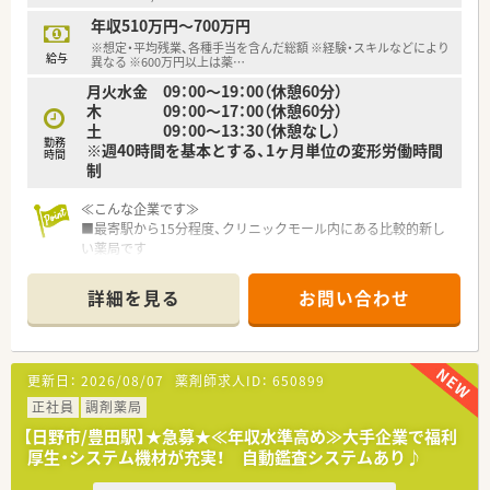
◎女性活躍推進法に基づく基準適合厚生大臣より「えるぼし（最
年収510万円～700万円
高位の3段階目）」認定を取得しています。
※想定・平均残業、各種手当を含んだ総額 ※経験・スキルなどにより
◎財形貯蓄 持株会 共済保険などの福利厚生があります。
給与
異なる ※600万円以上は薬
…
◎入社2年目から7連休取得可能！(ほぼ全員が取得しています)
月火水金 09：00～19：00（休憩60分）
◎育児休業復帰率96％ 育児時短勤務は、お子さんが小学校6年
木 09：00～17：00（休憩60分）
生まで可能(1日6時間勤務)
土 09：00～13：30（休憩なし）
◎再雇用ライセンス制度も用意しております。 (退職後3年間
勤務
※週40時間を基本とする、1ヶ月単位の変形労働時間
であれば、同資格での再入社可能)
時間
制
《社風・キャリアアップ》
≪こんな企業です≫
◎自由度が高くチャレンジしやすい環境です。
■最寄駅から15分程度、クリニックモール内にある比較的新し
◎社員は全員さん付けで呼び、明るく風通しの良い環境を目指し
い薬局です
ています。
■電子薬歴をはじめ機材面は整っているため効率的かつ過誤の
◎チャレンジし、実績を残していければ様々なキャリアを広げて
心配なく業務が行えます
いけます。
詳細を見る
お問い合わせ
■1日40枚程度の処方箋を受けています
◎リクルーターや、店舗開発、商品開発、新規プロジェクトなど
活躍できるフィールドは様々で、社内公募制度があり、自らチャ
≪こんな会社です≫
ンスを掴むことができます。
■一都三県を中心に、全国で約80店舗展開している会社です。
更新日：
2026/08/07
薬剤師求人ID：
650899
■店舗形態はさまざま！
大学病院や総合病院前、医療ビル、医療モール、診療所前など、
正社員
調剤薬局
幅広い展開をしており、いろいろな形態の店舗を体験できま
【日野市/豊田駅】★急募★≪年収水準高め≫大手企業で福利
す。
厚生・システム機材が充実！ 自動鑑査システムあり♪
■経営安定
医師の人材紹介・医療ビルの開発など、