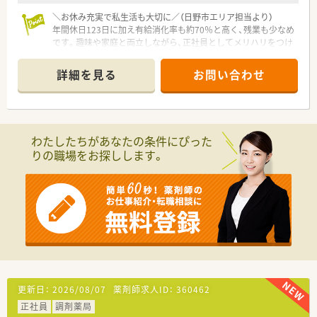
＼お休み充実で私生活も大切に／（日野市エリア担当より）
年間休日123日に加え有給消化率も約70％と高く、残業も少なめ
です。趣味や家庭と両立しながら、正社員としてメリハリをつけ
て働けますよ。
＊------------------------------------------＊
詳細を見る
お問い合わせ
【店舗情報と応需状況について】
■百草園駅から徒歩1分という利便性の高い場所に位置してお
り、天候に左右されず毎日の通勤が非常に快適です。
■近隣のクリニックから内科や小児科の処方箋を1日平均100枚
わたしたちがあなたの条件にぴった
ほど応需しており、地域に密着しています。
りの職場をお探しします。
■外来業務だけでなく個人宅26名や施設2件の在宅医療にも対
応しており、幅広い調剤を経験できる店舗です。
■現在は正社員8名とパート6名の薬剤師が在籍しており、複数
の事務スタッフとともに協力して業務を行っています。
【募集背景と求める人物像について】
■今回の募集は欠員補充が目的となっており、即戦力として店舗
を支えてくださる正社員の薬剤師を求めています。
■外来と在宅の双方に対応しているため、調剤薬局での実務経験
があり、在宅医療に対して前向きな方が対象です。
■地域の患者様に「また来たい」と思って頂けるような、明るく
更新日：
2026/08/07
薬剤師求人ID：
360462
思いやりのある対応ができる方を歓迎いたします。
正社員
調剤薬局