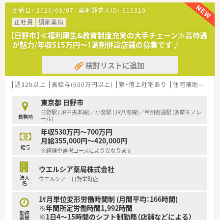
■本部での採用業務がメインとなるため、店舗での処方箋応需科
更新日：
2026/08/07
薬剤師求人ID：
610310
目や枚数の定めは基本的にございません。
■学生目線に立って前向きに取り組める方はぜひご相談くださ
正社員
調剤薬局
い。
【日野市】≪福利厚生&教育制度充実の大手チェーン≫高待遇
が魅力/年収515万円～！調剤併設店舗の募集です♪
【募集背景と求める人物像について】
■体制強化に伴う急募案件となっており、組織の将来を担う新卒
検討リストに追加
採用を牽引していただける方を求めます。
■学生の気持ちに寄り添いながら、会社の魅力を分かりやすく伝
えられる柔軟な対応力のある方が向いています。
週32h以上
高給与(600万円以上)
寮・借上社宅あり
住宅補助(手当)あり
■周囲とスムーズに連携を取りながら、自発的に考えて主体行動
ができる方を歓迎いたします。
東京都 日野市
日野駅 (JR中央本線)／小宮駅 (JR八高線)／甲州街道駅 (多摩モノレ
勤務地
【法人特徴について】
ール)
■日野市や八王子市を中心とした東京多摩エリアに展開し、地域
年収530万円～700万円
密着で安定した経営を続けております。
月給355,000円～420,000円
■在宅医療や最新の調剤機器導入に注力し、患者様の安全と業務
給与
※経験や選択コースにより異なります
効率化を推進している企業です。
■転居を伴う転勤がなく、地域住民の健康を支えるインフラとし
ウエルシア薬局株式会社
て確固たる信頼を築いております。
法人
ウエルシア 日野栄町店
名
1ｹ月単位変形労働時間制 (月間平均：166時間)
※年間所定労働時間1,992時間
勤務
※1日4～15時間のシフト制勤務（店舗などによる）
時間