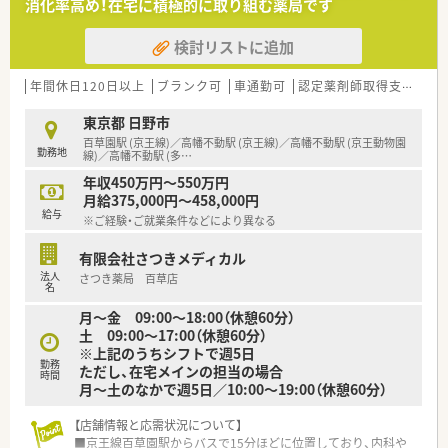
消化率高め！在宅に積極的に取り組む薬局です
＼ 企業の特徴 ／
■多摩地区で3店舗の調剤薬局を展開しています。
検討リストに追加
■駅前への出店をメインとしており、どの店舗もドクターとの関
係良好です。
■年間休日も120日と多く、ワークライフバランスのとりやすい
年間休日120日以上
ブランク可
車通勤可
認定薬剤師取得支援あり
企業です。
■平均年齢は40代ですが、幅広い世代の薬剤師さまが活躍中で
東京都 日野市
す。
百草園駅 (京王線)／高幡不動駅 (京王線)／高幡不動駅 (京王動物園
勤務地
線)／高幡不動駅 (多
…
年収450万円～550万円
月給375,000円～458,000円
給与
※ご経験・ご就業条件などにより異なる
有限会社さつきメディカル
法人
さつき薬局 百草店
名
月～金 09:00～18:00（休憩60分）
土 09:00～17:00（休憩60分）
※上記のうちシフトで週5日
勤務
ただし、在宅メインの担当の場合
時間
月～土のなかで週5日／10:00～19:00（休憩60分）
【店舗情報と応需状況について】
■京王線百草園駅からバスで15分ほどに位置しており、内科や