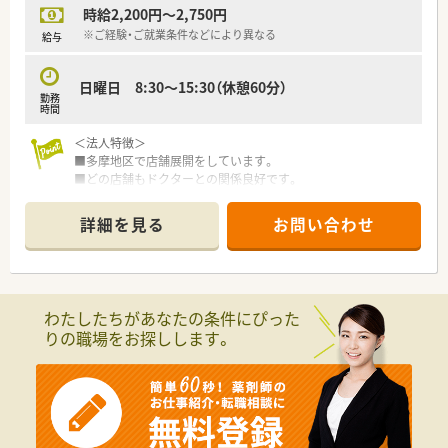
時給2,200円～2,750円
※ご経験・ご就業条件などにより異なる
給与
日曜日 8:30〜15:30（休憩60分）
勤務
時間
＜法人特徴＞
■多摩地区で店舗展開をしています。
■どの店舗もドクターとの関係良好です。
■年間休日も120日と多く、ワークライフバランスのとりやすい
企業です。
詳細を見る
お問い合わせ
■平均年齢は40代ですが、幅広い世代の薬剤師さまが活躍中で
す。
＜薬局特徴＞
■応需科目は小児科となります。
わたしたちがあなたの条件にぴった
■門前のドクターや患者さまとの関係も非常に良好です。
りの職場をお探しします。
■1日20枚程度。