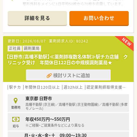
整形外科をメインに1日平均50枚から70枚を応需しています。
■在宅業務と外来の比率は8対2と在宅に注力しており、施設7件
や個人宅約80名の対応を薬剤師5名体制で行っています。
詳細を見る
お問い合わせ
■近隣のクリニックとは非常に良好な信頼関係を築いているた
め、疑義照会もスムーズに行えるストレスのない環境です。
【法人特徴について】
更新日：
2026/08/07
薬剤師求人ID：
80242
■八王子市を中心に多摩エリアで11店舗を展開しており、地域
に密着した安定経営を続けている調剤薬局法人です。
正社員
調剤薬局
■介護事業やリネン関連事業など多角的な経営を行っているた
【日野市/高幡不動駅】≪薬剤師複数名体制≫駅チカ店舗 ク
め、調剤報酬改定などの影響を受けにくい強固な基盤がありま
リニック受け 年間休日122日の中規模調剤薬局★
す。
■社長と社員の距離が近く若手の意見も柔軟に取り入れる風土
検討リストに追加
があり、風通しの良いアットホームな雰囲気が特徴の企業です。
【勤務実態について】
駅チカ
年間休日120日以上
週32h以上
認定薬剤師取得支援あり
■1店舗あたりの人員配置を厚くしており、本部付け薬剤師も在
籍しているため、残業は月10時間程度と少なめです。
東京都 日野市
■有給休暇の取得率は80％以上を維持しており、お互いにフォ
高幡不動駅 (京王線)／高幡不動駅 (京王動物園線)／高幡不動駅 (多摩
勤務地
ローし合える体制が整っているため休みが取りやすい環境で
モノレール)
す。
年収450万円～550万円
■在宅業務における夜間や休日の緊急対応はほとんど発生して
おらず、オンコールも複数名で分担しているため安心です。
※ご経験・ご就業条件などにより異なる
給与
月・火・水・金・土 09:00～19:30