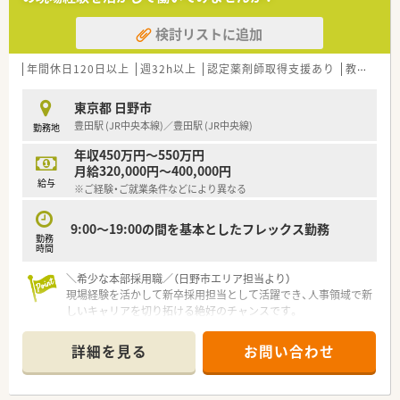
とも可能です。
療に触れる機会もございます。（7～10日程度）
■その他にも、管理部門や商品部門等の本社スタッフなど活動領
■実務実習指導薬剤師が複数名在籍しており、新卒薬剤師も毎年
検討リストに追加
域は多種多様です。
採用しています。
■在宅実施店舗は年々増加しており、在宅医療へもしっかりと関
わる事ができます。
年間休日120日以上
週32h以上
認定薬剤師取得支援あり
教育制度あり
■育児休暇は3歳まで取得が可能で、時短制度は小学5年生まで
時短勤務ができるよう変更予定です。
東京都 日野市
■年間休日が120日とワークライフバランスが整っています
豊田駅 (JR中央本線)／豊田駅 (JR中央線)
勤務地
■日用品から常備薬まで、従業員割引制度など嬉しいメリットも
たくさんあります！
年収450万円～550万円
月給320,000円～400,000円
給与
※ご経験・ご就業条件などにより異なる
9:00～19:00の間を基本としたフレックス勤務
勤務
時間
＼希少な本部採用職／（日野市エリア担当より）
現場経験を活かして新卒採用担当として活躍でき、人事領域で新
しいキャリアを切り拓ける絶好のチャンスです。
＊------------------------------------------＊
詳細を見る
お問い合わせ
【店舗情報と応需状況について】
■JR中央線の豊田駅から徒歩5分ほどの本部に勤務し、通勤アク
セスが大変良好な環境となっております。