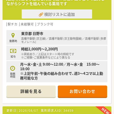
ながらシフトを組んでいる薬局です
検討リストに追加
駅チカ
未経験可
ブランク可
東京都 日野市
高幡不動駅 (京王線)／高幡不動駅 (京王動物園線)／高幡不動駅 (多摩
勤務地
モノレール)
時給2,000円～2,200円
※昇給あり／上記はスタート時の時給です
給与
※ご経験・ご就業条件などにより異なる
月～水・金・土 9:00～12:00／月～水・金 15:00～
18:00
※上記午前・午後の組み合わせで、週3～4コマ以上勤
勤務
時間
務可能な方
詳細を見る
お問い合わせ
更新日：
2026/08/07
薬剤師求人ID：
34459