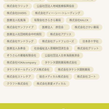
株式会社ラリック
公益社団法人地域医療振興協会
株式会社DIVERS
株式会社ディー・シー・トレーディング
医療法人松風海
有限会社きらきら薬局
株式会社KALCK
株式会社サンファイブ
医療法人 原信会
株式会社さかい薬局
医療法人社団相和会中村病院
株式会社アグリス
株式会社サンドラッグ
株式会社グッドフェローズ
日本赤十字社
医療法人永寿会
社会福祉法人恩賜財団済生会
株式会社グリット
ぞうさんの薬箱有限会社
公益社団法人日本海員掖済会
株式会社YOKAcompany
タケシタ調剤薬局株式会社
タケシタホールディングス株式会社
株式会社タケシタ調剤薬局
株式会社ストレチア
総合メディカル株式会社
株式会社ゴート
クラフト株式会社
株式会社恵愛メディカル