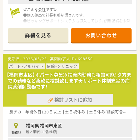
➂将来的に薬剤師としてキャリアアップしていきたいけど、家族
≪こんな会社です≫
のために転居はしたくない・・
●個人薬局で社長も薬剤師さんです。
⇒一般的に起こるキャリアアップに伴う転居等も無く、じっくり
●ピッキングサポートシステムも導入しており、調剤過誤を未然
と福岡県に腰を据えて
に防いでいるので安心です。
薬剤師としてのキャリアを積んでいただくことが可能です。
●薬剤師手当として別途5,000円/月の支給があります。
部長職のほとんどが中途で入社されています。
詳細を見る
お問い合わせ
更新日：
2026/06/23
薬剤師求人ID：
698650
パート・アルバイト
病院・クリニック
【福岡市東区】≪パート募集≫扶養内勤務も相談可能！夕方ま
での勤務など柔軟に検討致します★サポート体制充実の病
院薬剤師勤務です！
検討リストに追加
駅チカ
年間休日120日以上
土日祝休み
土日休み(相談可含む)
週休
福岡県 福岡市東区
雁ノ巣駅 (JR香椎線)
勤務地