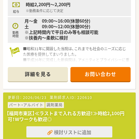
時給2,200円～2,200円
※勤務条件に応じて決定
給与
月～金 09:00～16:00(休憩60分)
土 09:00～12:00(休憩00分)
※上記時間内で平日のみ等も相談可能
勤務
時間
※扶養内～柔軟に検討
■昭和31年に開設した当院は、これまでも社会のニーズに応じ
た医療を提供してまいりました。
■平成26年に完成した新病院は、アメニティとプライバシーに重
点をおき、当院に来院された全ての方に安心感と安らぎを与えら
れるよう配慮致しました。
詳細を見る
お問い合わせ
■当院の理念としている「納得のいく医療」は「主体は医療者で
はなく、患者さん本人であること」、「患者・家族の皆様が一番に
納得のいく医療を提供できるように努めること」の意味が込めら
れています。
更新日：
2026/06/23
薬剤師求人ID：
220610
パート・アルバイト
調剤薬局
【福岡市東区】≪ラストまで入れる方歓迎！≫時給2,100円
可！Wワークも歓迎◎
検討リストに追加