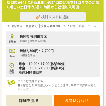
【福岡市東区】≪派遣募集≫週24時間勤務で17時までの勤務
★嬉しい土日休み/週20時間から社保加入可能！
検討リストに追加
土日祝休み
車通勤可
扶養内勤務OK
シフト制
大手チェーン以外
福岡県 福岡市東区
箱崎駅 (JR鹿児島本線)
勤務地
時給2,300円～2,700円
※経験を考慮
給与
月水 10:00～17:00(休憩60分)
木金 09:00～16:00(休憩60分)
勤務
※週24時間勤務
時間
≪こんな薬局です≫
■木曜日は外来対応がメインとなります。午前中で透析が終わ
るとの事です。
■金曜日は透析対応がメインですが、そこまで業務難易度は高く
ないとの事です。
詳細を見る
お問い合わせ
■金曜日の午後は薬歴記入が多いです。