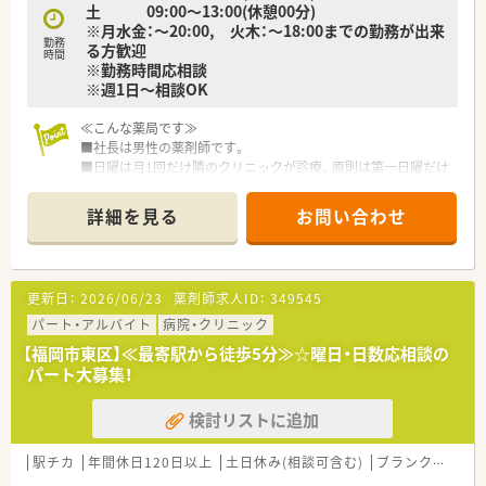
土 09:00～13:00(休憩00分)
※月水金：～20:00, 火木：～18:00までの勤務が出来
勤務
る方歓迎
時間
※勤務時間応相談
※週1日～相談OK
≪こんな薬局です≫
■社長は男性の薬剤師です。
■日曜は月1回だけ隣のクリニックが診療。原則は第一日曜だけ
変更になる可能性あり。2ヶ月に1回は日曜勤務があります。
■シフトは週1日から相談OKです！
詳細を見る
お問い合わせ
まずは、お気軽にお問合せください♪
更新日：
2026/06/23
薬剤師求人ID：
349545
パート・アルバイト
病院・クリニック
【福岡市東区】≪最寄駅から徒歩5分≫☆曜日・日数応相談の
パート大募集！
検討リストに追加
駅チカ
年間休日120日以上
土日休み(相談可含む)
ブランク可
残業