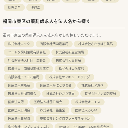
鹿児島県
沖縄県
福岡市東区の薬剤師求人を法人名から探す
福岡市東区の薬剤師求人を法人名からお探しいただけます。
株式会社ニック
有限会社門司港薬局
株式会社さかきばら薬局
ユートク調剤薬局有限会社
株式会社新生堂薬局
社会医療法人社団 高野会
株式会社大賀薬局
医療法人 南川整形外科病院
株式会社大信薬局
有限会社アイエム薬局
株式会社サンキュードラッグ
医療法人聖峰会
医療法人かぶとやま会
株式会社アガペ
医療法人社団原道会
株式会社ひかり薬局
有限会社サン調剤薬局
医療法人冠
医療法人社団日晴会
株式会社オーエス
医療法人日明会
株式会社 裕生堂
医療法人みらい
医療法人白翠園
株式会社シンクロファーマネット14
株式会社エンブレスまつふじ
HYUGA PRIMARY CARE株式会社