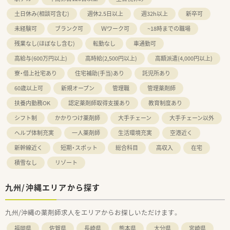
土日休み(相談可含む)
週休2.5日以上
週32h以上
新卒可
未経験可
ブランク可
Ｗワーク可
~18時までの職場
残業なし(ほぼなし含む)
転勤なし
車通勤可
高給与(600万円以上)
高時給(2,500円以上)
高額派遣(4,000円以上)
寮・借上社宅あり
住宅補助(手当)あり
託児所あり
60歳以上可
新規オープン
管理職
管理薬剤師
扶養内勤務OK
認定薬剤師取得支援あり
教育制度あり
シフト制
かかりつけ薬剤師
大手チェーン
大手チェーン以外
ヘルプ体制充実
一人薬剤師
生活環境充実
空港近く
新幹線近く
短期・スポット
総合科目
高収入
在宅
積雪なし
リゾート
九州/沖縄エリアから探す
九州/沖縄の薬剤師求人をエリアからお探しいただけます。
福岡県
佐賀県
長崎県
熊本県
大分県
宮崎県