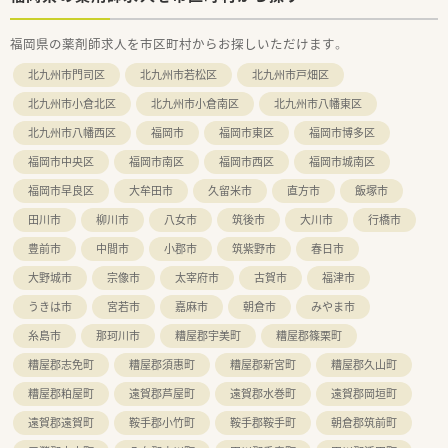
福岡県の薬剤師求人を市区町村からお探しいただけます。
北九州市門司区
北九州市若松区
北九州市戸畑区
北九州市小倉北区
北九州市小倉南区
北九州市八幡東区
北九州市八幡西区
福岡市
福岡市東区
福岡市博多区
福岡市中央区
福岡市南区
福岡市西区
福岡市城南区
福岡市早良区
大牟田市
久留米市
直方市
飯塚市
田川市
柳川市
八女市
筑後市
大川市
行橋市
豊前市
中間市
小郡市
筑紫野市
春日市
大野城市
宗像市
太宰府市
古賀市
福津市
うきは市
宮若市
嘉麻市
朝倉市
みやま市
糸島市
那珂川市
糟屋郡宇美町
糟屋郡篠栗町
糟屋郡志免町
糟屋郡須惠町
糟屋郡新宮町
糟屋郡久山町
糟屋郡粕屋町
遠賀郡芦屋町
遠賀郡水巻町
遠賀郡岡垣町
遠賀郡遠賀町
鞍手郡小竹町
鞍手郡鞍手町
朝倉郡筑前町