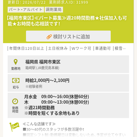
更新日：
2026/07/22
薬剤師求人ID：
31999
≪こんな会社です≫
パート・アルバイト
調剤薬局
■薬剤師会の研修などに参加できる機会が多くございます。
【福岡市東区】≪パート募集≫週20時間勤務★社保加入も可
■電子処方箋の導入などいち早く対応されております。
能★お時間も応相談です！
■e-learningの補助もございます。
■かかりつけにノルマはございませんが、取得に関しては勿論評
検討リストに追加
価される環境です。
年間休日120日以上
土日祝休み
Ｗワーク可
車通勤可
積雪なし
福岡県 福岡市東区
箱崎駅 (JR鹿児島本線)
勤務地
時給2,000円～2,100円
※経験者例
給与
月水金 09:00～16:00(休憩60分)
木 09:00～13:00(休憩00分)
※週21時間勤務
勤務
時間
※時間を短くする余地もあり
≪こんな店舗です≫
■30〜40代のスタッフが多数活躍中！
■固定シフト制：勤務曜日は変動しないため、予定が立てやすい