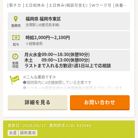
駅チカ
土日祝休み
土日休み(相談可含む)
Ｗワーク可
扶養内勤務OK
福岡県 福岡市東区
吉塚駅 (JR鹿児島本線)
勤務地
時給2,000円～2,100円
※経験者例
給与
月火水金09:00～18:30(休憩90分)
木土 09:00～13:00(休憩00分)
勤務
ラストまで入れる方歓迎！週1日以上で応相談
時間
≪こんな薬局です≫
●福岡県内に4店舗展開している企業です
●ドクターの開業支援から医療機器の販売まで行っています
詳細を見る
お問い合わせ
更新日：
2026/06/17
薬剤師求人ID：
433045
派遣
調剤薬局