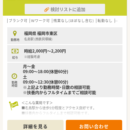
す。
検討リストに追加
■九州大学病院と連携して、地域医療を支えております。
■薬に関しては薬剤師を信頼・一任されています。
ブランク可
Ｗワーク可
残業なし(ほぼなし含む)
転勤なし
車通勤
≪福利厚生≫
■職員や家族の診療費の補助制度もございます。
福岡県 福岡市東区
■映画・旅行・飲食等で特典や割引を受けられる福利厚生にも加
名島駅 (西鉄貝塚線)
勤務地
入されています。
時給2,000円～2,200円
※経験考慮
給与
月～金
09:00～18:00(休憩60分)
土
09:00～12:30(休憩00分)
勤務
時間
※上記より勤務時間・日数の相談可能
※扶養内からフルタイムまでご相談可能
＜こんな薬局です＞
■名島駅から徒歩5分程度とアクセス良好です。
■扶養内からフルタイムまで相談可能です。
■土曜日のご勤務が出来る方歓迎です。
■総合科目を応需しているため、薬剤師としてのスキルアップを
詳細を見る
お問い合わせ
目指したい方におすすめです。