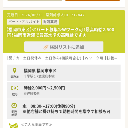
≪こんな企業です≫
■福岡市東区にて薬局を運営しています。
更新日：
2026/06/23
薬剤師求人ID：
717847
■門前との関係性も良好で、社内も和気あいあいとした雰囲気で
す。
パート・アルバイト
調剤薬局
■薬剤師のスキルアップにも積極的でe‐ラーニング（会社負担）
【福岡市東区】≪パート募集≫Wワーク可！最高時給2,500
を導入しています。
円！福岡市近郊で最高水準の高時給です★
検討リストに追加
駅チカ
土日祝休み
土日休み(相談可含む)
Ｗワーク可
扶養内勤務OK
福岡県 福岡市東区
千早駅 (JR鹿児島本線)
勤務地
時給2,000円～2,500円
※経験者例
給与
水 08:30～17:00(休憩90分)
※他店舗と掛け持ちで勤務時間を増やす相談も可
勤務
時間
≪こんな薬局です≫