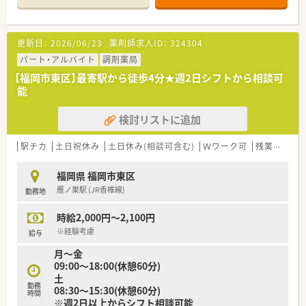
■企業としての増員募集です。
＜こんな会社です＞
更新日：
2026/06/23
薬剤師求人ID：
324304
■福岡県内に限定したドミナント出店を果たしており、56店舗
展開しています。（2022年6月時点）
パート・アルバイト
調剤薬局
■ドクターの開業支援から一緒に新規開局されているため処方
【福岡市東区】最寄駅から徒歩4分★週2日シフトから相談可
元との関係も良好です。
能
■フランチャイズ制度もあり、実際に多数の薬剤師さんが独立さ
れています。
検討リストに追加
■対人業務を強化！電話による服薬フォローやかかりつけ業務に
力を入れています。
■全店本の7〜8割で在宅に取り組んでいるため在宅の経験も積
駅チカ
土日祝休み
土日休み(相談可含む)
Ｗワーク可
残業なし(ほぼなし含む)
んでいただけます！
■専門資格や対人業務面の実績により手当を支給！社員の取り組
福岡県 福岡市東区
みをしっかり評価していただける環境です。
雁ノ巣駅 (JR香椎線)
勤務地
■残業代は１分単位で支給。労務管理体制も整っています。
時給2,000円～2,100円
＜こんな方におススメ＞
➁店舗移動によって幅広い経験を積みたいけど通勤距離が遠く
※経験考慮
給与
なるのはちょっと・・
月～金
⇒福岡都市圏内にドミナント展開しているため、ご自身の通勤圏
09:00～18:00(休憩60分)
内で総合病院門前、クリニックとのマンツーマン
土
クリニックモール型等・・幅広い形態の店舗を経験していただけ
勤務
08:30～15:30(休憩60分)
ます。
時間
※週2日以上からシフト相談可能