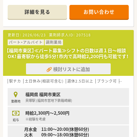
環境です。
■週3日勤務：木曜・金曜は必須＋あと1日はご希望の曜日を選べ
詳細を見る
お問い合わせ
ます。
■業務内容：
月・木→外来対応が中心
金→透析対応が中心（難しい業務ではないのでご安心ください）
更新日：
2026/06/23
薬剤師求人ID：
207518
■金曜の退勤時間：薬歴記入などの進捗により14時〜15時頃に
なる場合があります（業務効率次第で早めの退勤も可能です）。
パート・アルバイト
調剤薬局
【福岡市東区】≪パート募集≫シフトの日数は週１日～相談
≪こんな会社です≫
OK！最寄駅から徒歩5分！市内で高時給2,200円も可能です！
■福岡市内に2店舗の薬局を展開しています。
■薬剤師のスキルアップにも積極的でe‐ラニング（会社負担）を
検討リストに追加
導入しています。
■メーカーの勉強会も最低月2回行っています。
駅チカ
土日休み(相談可含む)
週休2.5日以上
ブランク可
Ｗワーク
福岡県 福岡市東区
貝塚駅 (福岡市営地下鉄箱崎線)
勤務地
時給2,300円～2,500円
※経験を考慮
給与
月水金 11:00～20:00(休憩60分)
火木 09:00～18:00(休憩60分)