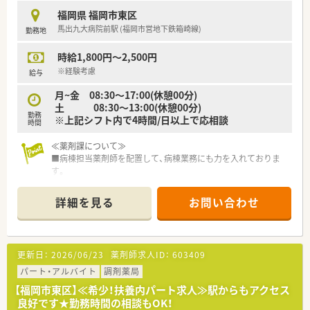
福岡県 福岡市東区
馬出九大病院前駅 (福岡市営地下鉄箱崎線)
勤務地
時給1,800円～2,500円
※経験考慮
給与
月~金 08:30～17:00(休憩00分)
土 08:30～13:00(休憩00分)
勤務
※上記シフト内で4時間/日以上で応相談
時間
≪薬剤課について≫
■病棟担当薬剤師を配置して、病棟業務にも力を入れておりま
す。
■抗がん剤の無菌調製や中心静脈注射の混合等も行っておりま
す。
詳細を見る
お問い合わせ
■院内の各種活動にも積極的に参加されています。
■診察や回診、インフォームドコンセントなどにも積極的に立ち
会っております。
■薬の採用品目数は700品目程度です。
更新日：
2026/06/23
薬剤師求人ID：
603409
■入退院は月に50名～70名程度です。
パート・アルバイト
調剤薬局
≪こんな病院です≫
【福岡市東区】≪希少！扶養内パート求人≫駅からもアクセス
■病床数約120床のケアミックス型病院です。
良好です★勤務時間の相談もOK！
■内科・外科・整形外科を中心とする14の診療科を有しておりま