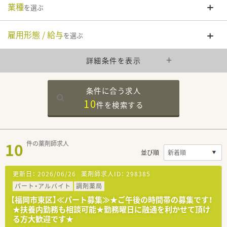
業種
を選ぶ
雇用形態 / 給与
を選ぶ
詳細条件を表示
条件に合う求人
10
件を
検索する
10
件の薬剤師求人
並び順
更新日：
2026/06/26
薬剤師求人ID：
298385
パート・アルバイト
調剤薬局
【福岡市東区】≪パート募集≫★ご午後の時間帯の募集です！
★扶養内勤務も相談可能★勤務曜日に融通を利かせて頂け
る方大歓迎です★