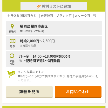
検討リストに追加
土日休み(相談可含む)
未経験可
ブランク可
Ｗワーク可
残業なし(ほぼなし含む)
福岡県 福岡市東区
舞松原駅 (JR香椎線)
勤務地
時給2,000円～2,500円
※経験を考慮
給与
月～金 14:00～18:00(休憩00分)
※上記時間で週1～3日勤務
勤務
時間
≪こんな薬局です≫
■20代～50代の方で構成されており、男性の事務員もいらっし
ゃります。
■事務の方がピッキング補助をして下さりますので安心です。
■Vマスと円盤がございます。
詳細を見る
お問い合わせ
■業務はローテーションされていますが、投薬メインになる事が
多いです。
■門前以外にも九大病院や福大病院からも一部応需されていま
す。