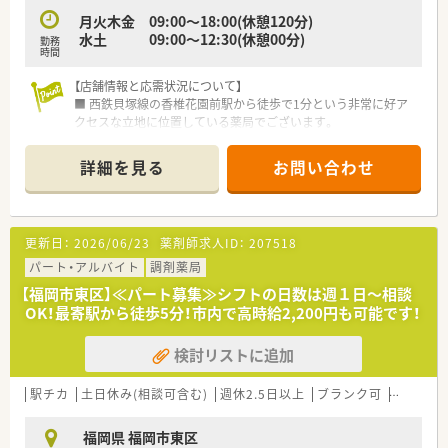
■これまでの調剤経験やスキルを面接にてお伺いした上で、最終
月火木金 09:00〜18:00(休憩120分)
的な給与条件を決定いたします。
水土 09:00〜12:30(休憩00分)
勤務
■定年は60歳代前後まで幅広く検討可能であり、熟練のスキル
時間
を持つシニア層の応募も歓迎しています。
【店舗情報と応需状況について】
■ 西鉄貝塚線の香椎花園前駅から徒歩で1分という非常に好ア
クセスな立地に位置している薬局でございます。
■ 循環器内科、消化器内科、内科、糖尿病内科を応需しており、
20枚から30枚/日と枚数負担は少なめです。
詳細を見る
お問い合わせ
■ 勤務体制は薬剤師1名と事務1名の計2名体制での運営となっ
ており、ゆとりをもって業務に取り組めます。
【募集背景と求める人物像について】
更新日：
2026/06/23
薬剤師求人ID：
207518
■ 今回の募集は通勤距離を理由とする前任者の退職に伴う欠員
補充であり、管理薬剤師を募集しています。
パート・アルバイト
調剤薬局
■ やるべきことをきちんと実行し、仕事に対して前向きに「〇〇
【福岡市東区】≪パート募集≫シフトの日数は週１日～相談
を頑張ります！」と答えられる意欲的な方を求めています。
OK！最寄駅から徒歩5分！市内で高時給2,200円も可能です！
■ 50代までの方が受入範囲の目安ですが、60代は基本的に難し
く、管理未経験や経験5年未満の方も推薦可能でございます。
検討リストに追加
【法人特徴について】
■ 福岡県内に3店舗を展開している地域密着型の個人薬局であ
駅チカ
土日休み(相談可含む)
週休2.5日以上
ブランク可
Ｗワーク
り、アットホームな雰囲気の中で働けます。
■ 健康で心豊かに過ごせる地域のかかりつけ薬局を目指し、地
福岡県 福岡市東区
域医療への貢献に力を入れている点が特徴です。