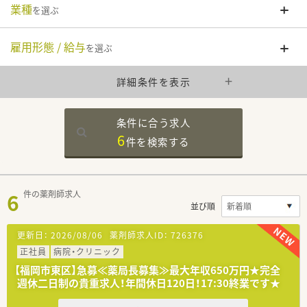
業種
を選ぶ
雇用形態 / 給与
を選ぶ
詳細条件を表示
条件に合う求人
6
件を
検索する
6
件の薬剤師求人
並び順
更新日：
2026/08/06
薬剤師求人ID：
726376
正社員
病院・クリニック
【福岡市東区】急募≪薬局長募集≫最大年収650万円★完全
週休二日制の貴重求人！年間休日120日！17:30終業です★