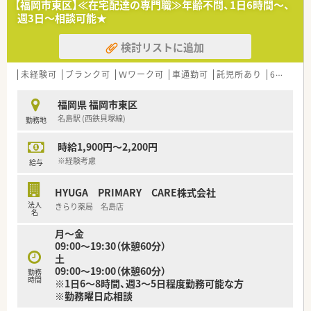
【福岡市東区】≪在宅配達の専門職≫年齢不問、1日6時間～、
週3日～相談可能★
検討リストに追加
未経験可
ブランク可
Ｗワーク可
車通勤可
託児所あり
60歳以上可
福岡県 福岡市東区
名島駅 (西鉄貝塚線)
勤務地
時給1,900円～2,200円
※経験考慮
給与
HYUGA PRIMARY CARE株式会社
法人
きらり薬局 名島店
名
月～金
09:00～19:30（休憩60分）
土
09:00～19:00（休憩60分）
勤務
時間
※1日6～8時間、週3～5日程度勤務可能な方
※勤務曜日応相談