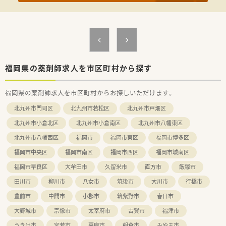
り、アットホームな雰囲気の中で働けます。
■ 健康で心豊かに過ごせる地域のかかりつけ薬局を目指し、地
域医療への貢献に力を入れている点が特徴です。
■ 経営基盤を強固にする企業型確定拠出型年金制度を導入して
おり、安心して長く働ける環境がございます。
【求人情報について】
■ 想定される年収は510万円から550万円であり、これまでのご
福岡県の薬剤師求人を市区町村から探す
経験を考慮した上で給与額が決定されます。
■ 昇給は年に1回4月に、賞与は年に2回、合計4.00ヶ月分という
福岡県の薬剤師求人を市区町村からお探しいただけます。
非常に高い水準で支給される見込みです。
■ 時間外手当や通勤手当はもちろん、確定拠出型年金制度や教
北九州市門司区
北九州市若松区
北九州市戸畑区
育制度など福利厚生も充実しています。
北九州市小倉北区
北九州市小倉南区
北九州市八幡東区
北九州市八幡西区
福岡市
福岡市東区
福岡市博多区
福岡市中央区
福岡市南区
福岡市西区
福岡市城南区
福岡市早良区
大牟田市
久留米市
直方市
飯塚市
田川市
柳川市
八女市
筑後市
大川市
行橋市
豊前市
中間市
小郡市
筑紫野市
春日市
大野城市
宗像市
太宰府市
古賀市
福津市
うきは市
宮若市
嘉麻市
朝倉市
みやま市