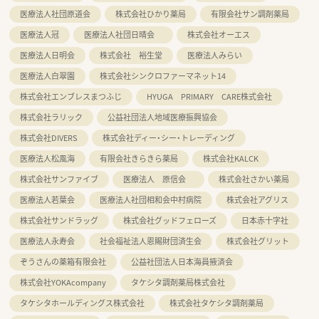
医療法人社団原道会
株式会社ひかり薬局
有限会社サン調剤薬局
医療法人冠
医療法人社団日晴会
株式会社オーエス
医療法人日明会
株式会社 裕生堂
医療法人みらい
医療法人白翠園
株式会社シンクロファーマネット14
株式会社エンブレスまつふじ
HYUGA PRIMARY CARE株式会社
株式会社ラリック
公益社団法人地域医療振興協会
株式会社DIVERS
株式会社ディー・シー・トレーディング
医療法人松風海
有限会社きらきら薬局
株式会社KALCK
株式会社サンファイブ
医療法人 原信会
株式会社さかい薬局
医療法人若葉会
医療法人社団相和会中村病院
株式会社アグリス
株式会社サンドラッグ
株式会社グッドフェローズ
日本赤十字社
医療法人永寿会
社会福祉法人恩賜財団済生会
株式会社グリット
ぞうさんの薬箱有限会社
公益社団法人日本海員掖済会
株式会社YOKAcompany
タケシタ調剤薬局株式会社
タケシタホールディングス株式会社
株式会社タケシタ調剤薬局