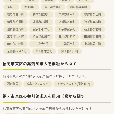
糸島市
那珂川市
糟屋郡宇美町
糟屋郡篠栗町
糟屋郡志免町
糟屋郡須惠町
糟屋郡新宮町
糟屋郡久山町
糟屋郡粕屋町
遠賀郡芦屋町
遠賀郡水巻町
遠賀郡岡垣町
遠賀郡遠賀町
鞍手郡小竹町
鞍手郡鞍手町
朝倉郡筑前町
三潴郡大木町
八女郡広川町
田川郡香春町
田川郡添田町
田川郡川崎町
田川郡大任町
田川郡福智町
京都郡苅田町
京都郡みやこ町
築上郡吉富町
築上郡築上町
福岡市東区の薬剤師求人を業種から探す
福岡市東区の薬剤師求人を業種からお探しいただけます。
調剤薬局
病院・クリニック
ドラッグストア(調剤あり)
福岡市東区の薬剤師求人を雇用形態から探す
福岡市東区の薬剤師求人を雇用形態からお探しいただけます。