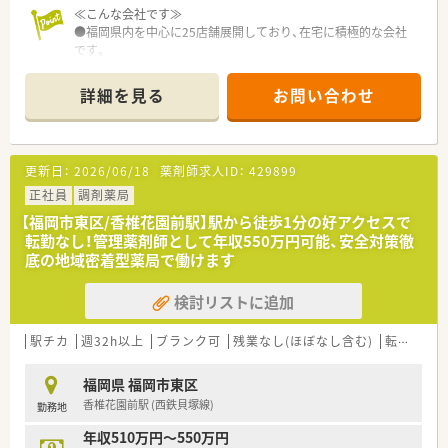
≪こんな会社です≫
●福岡県内を中心に25店舗展開しており、在宅に積極的な会社
です。
●在宅で訪問する患者数は九州1位の実績があり訪問先は施設・
個人宅まで多岐に渡りますので薬剤師としてスキルを磨ける環
詳細を見る
お問い合わせ
境です。
●ワークライフバランスを実現する為に様々な勤務形態があり
ます。結婚や出産、その他の環境の変化に応じた希望の勤務形態
を選択する事が可能ですので、無理なく就業する事ができます。
更新日：
2026/06/18
薬剤師求人ID：
429899
●教育・研修制度が充実しています。定期的な勉強会から階層別
研修、接遇研修、合宿研修など多岐にわたり、希望する研修に参
正社員
調剤薬局
加することが可能ですので自分のペースでスキルアップする事
【福岡市東区/香椎花園前駅】駅から徒歩1分の好アクセスで
ができます。
転勤なし！管理薬剤師として年収550万円可能、安全対策徹
底の地域密着型薬局で働けます
検討リストに追加
駅チカ
週32h以上
ブランク可
残業なし(ほぼなし含む)
転勤なし
福岡県 福岡市東区
香椎花園前駅 (西鉄貝塚線)
勤務地
年収510万円～550万円