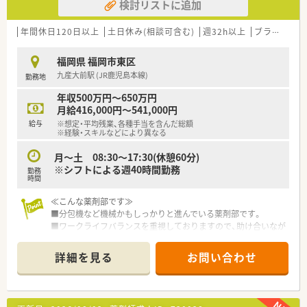
検討リストに追加
年間休日120日以上
土日休み(相談可含む)
週32h以上
ブランク可
福岡県 福岡市東区
九産大前駅 (JR鹿児島本線)
勤務地
年収500万円～650万円
月給416,000円～541,000円
給与
※想定・平均残業、各種手当を含んだ総額
※経験・スキルなどにより異なる
月～土 08:30～17:30(休憩60分)
※シフトによる週40時間勤務
勤務
時間
≪こんな薬剤部です≫
■分包機など機械かもしっかりと進んでいる薬剤部です。
■ワークライフバランスを重視しておりますので、助け合いなが
ら勤務可能です。
■残業が難しい場合は定時で終業も可能です。
詳細を見る
お問い合わせ
■患者様は認知症の患者様が多く、老老介護の方も多いです。
≪こんな病院です≫
■2,000年よりうつ病、神経症、老年期の精神医療を中心に診療
を行って参りました。