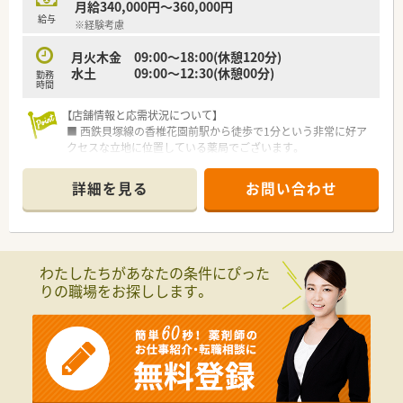
月給340,000円～360,000円
給与
※経験考慮
月火木金 09:00〜18:00(休憩120分)
水土 09:00〜12:30(休憩00分)
勤務
時間
【店舗情報と応需状況について】
■ 西鉄貝塚線の香椎花園前駅から徒歩で1分という非常に好ア
クセスな立地に位置している薬局でございます。
■ 循環器内科、消化器内科、内科、糖尿病内科を応需しており、
20枚から30枚/日と枚数負担は少なめです。
詳細を見る
お問い合わせ
■ 勤務体制は薬剤師1名と事務1名の計2名体制での運営となっ
ており、ゆとりをもって業務に取り組めます。
【募集背景と求める人物像について】
■ 今回の募集は通勤距離を理由とする前任者の退職に伴う欠員
わたしたちがあなたの条件にぴった
補充であり、管理薬剤師を募集しています。
りの職場をお探しします。
■ やるべきことをきちんと実行し、仕事に対して前向きに「〇〇
を頑張ります！」と答えられる意欲的な方を求めています。
■ 50代までの方が受入範囲の目安ですが、60代は基本的に難し
く、管理未経験や経験5年未満の方も推薦可能でございます。
【法人特徴について】
■ 福岡県内に3店舗を展開している地域密着型の個人薬局であ