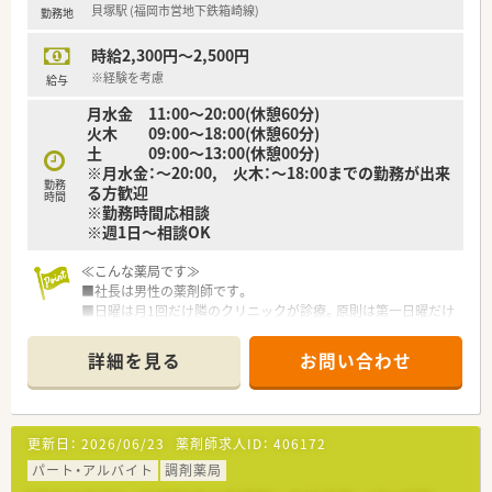
貝塚駅 (福岡市営地下鉄箱崎線)
勤務地
■ 経営基盤を強固にする企業型確定拠出型年金制度を導入して
おり、安心して長く働ける環境がございます。
時給2,300円～2,500円
【求人情報について】
※経験を考慮
給与
■ 想定される年収は510万円から550万円であり、これまでのご
月水金 11:00～20:00(休憩60分)
経験を考慮した上で給与額が決定されます。
火木 09:00～18:00(休憩60分)
■ 昇給は年に1回4月に、賞与は年に2回、合計4.00ヶ月分という
土 09:00～13:00(休憩00分)
非常に高い水準で支給される見込みです。
※月水金：～20:00, 火木：～18:00までの勤務が出来
■ 時間外手当や通勤手当はもちろん、確定拠出型年金制度や教
勤務
る方歓迎
育制度など福利厚生も充実しています。
時間
※勤務時間応相談
※週1日～相談OK
≪こんな薬局です≫
■社長は男性の薬剤師です。
■日曜は月1回だけ隣のクリニックが診療。原則は第一日曜だけ
変更になる可能性あり。2ヶ月に1回は日曜勤務があります。
■シフトは週1日から相談OKです！
詳細を見る
お問い合わせ
まずは、お気軽にお問合せください♪
更新日：
2026/06/23
薬剤師求人ID：
406172
パート・アルバイト
調剤薬局