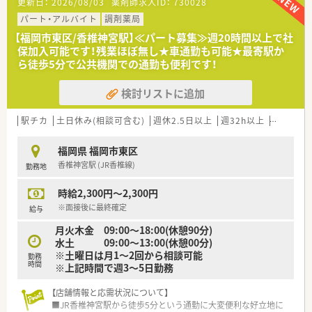
更新日：
2026/08/03
薬剤師求人ID：
730028
■退院後の方々のために、施設を併設して地域に根ざした医療を
続けております。
パート・アルバイト
調剤薬局
■2020年には、より良い入院環境の提供のため、本館の改築と新
【福岡市東区/香椎神宮駅】≪パート募集≫週20時間以上で社
病棟を増築いたしました。
保加入可能です！残業ほぼ無し★車通勤も可能★最寄駅か
ら徒歩5分で公共機関での通勤も便利です！
検討リストに追加
駅チカ
土日休み(相談可含む)
週休2.5日以上
週32h以上
ブランク
福岡県 福岡市東区
香椎神宮駅 (JR香椎線)
勤務地
時給2,300円～2,300円
※面接後に最終確定
給与
月火木金 09:00～18:00(休憩90分)
水土 09:00～13:00(休憩00分)
※土曜日は月1～2回から相談可能
勤務
時間
※上記時間で週3～5日勤務
【店舗情報と応需状況について】
■JR香椎神宮駅から徒歩5分という通勤に大変便利な好立地に