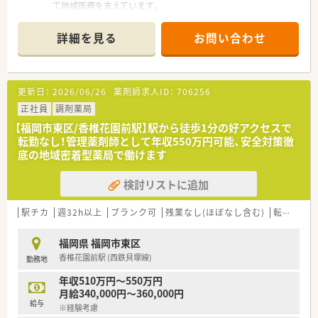
て地域医療を支えています。
■糖尿病内科と循環器内科をメインに処方箋を1日あたり40枚
から50枚ほど応需しています。
詳細を見る
お問い合わせ
■基本は2名体制を維持して業務を行いますが瞬間的に薬剤師1
名体制になる場合もございます。
【募集背景と求める人物像について】
更新日：
2026/06/26
薬剤師求人ID：
706256
■パート薬剤師の転居に伴う退職が発生したため、欠員を補充す
べく新たな正社員を募集しています。
正社員
調剤薬局
■調剤の経験をお持ちの方で、17時から18時の時間帯をカバー
【福岡市東区/香椎花園前駅】駅から徒歩1分の好アクセスで
できる方を求めています。
転勤なし！管理薬剤師として年収550万円可能、安全対策徹
■夕方の時間帯に1人薬剤師としての対応が可能な方に、ぜひお
底の地域密着型薬局で働けます
力添えをいただきたいです。
検討リストに追加
【法人特徴について】
■令和元年に設立された法人であり、福岡市東区において地域に
深く根差した薬局を1店舗運営しています。
駅チカ
週32h以上
ブランク可
残業なし(ほぼなし含む)
転勤なし
■40代の男性社長が自ら店舗に入って活躍しており、経営層と
の距離が近く風通しが良い社風です。
福岡県 福岡市東区
■スタッフ一人ひとりの働きやすさを大切にし、週20時間台か
香椎花園前駅 (西鉄貝塚線)
勤務地
らの社保加入も柔軟に検討いただける法人です。
年収510万円～550万円
【求人情報について】
月給340,000円～360,000円
■近郊エリアにおける最高水準である、時給2,300円からのスタ
給与
※経験考慮
ートをご提示できる貴重な案件です。