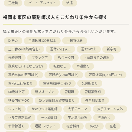
正社員
パート・アルバイト
派遣
福岡市東区の薬剤師求人をこだわり条件から探す
福岡市東区の薬剤師求人をこだわり条件からお探しいただけます。
駅チカ
年間休日120日以上
土日祝休み
土日休み(相談可含む)
週休2.5日以上
週32h以上
新卒可
未経験可
ブランク可
Ｗワーク可
~18時までの職場
残業なし(ほぼなし含む)
転勤なし
車通勤可
高給与(600万円以上)
高時給(2,500円以上)
高額派遣(4,000円以上)
寮・借上社宅あり
住宅補助(手当)あり
託児所あり
60歳以上可
新規オープン
管理職
管理薬剤師
扶養内勤務OK
認定薬剤師取得支援あり
教育制度あり
シフト制
かかりつけ薬剤師
大手チェーン
大手チェーン以外
ヘルプ体制充実
一人薬剤師
生活環境充実
空港近く
新幹線近く
短期・スポット
総合科目
高収入
在宅