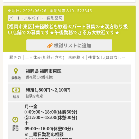
更新日：
2026/06/26
薬剤師求人ID：
523345
パート・アルバイト
調剤薬局
【福岡市東区】未経験者も歓迎≪パート募集≫★漢方取り扱
い店舗での募集です★午後勤務できる方大歓迎です★
検討リストに追加
駅チカ
土日休み(相談可含む)
未経験可
残業なし(ほぼなし含む)
福岡県 福岡市東区
香椎駅 (JR香椎線)
勤務地
時給1,800円～2,100円
経験を考慮
給与
月～金
①09:00～18:00(休憩60分)
②12:00～18:00(休憩00分)
土
勤務
09:00～16:00(休憩00分)
時間
※土曜日勤務応相談