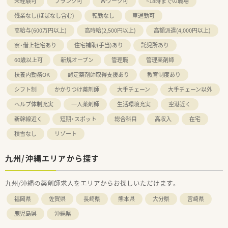
未経験可
ブランク可
Ｗワーク可
~18時までの職場
残業なし(ほぼなし含む)
転勤なし
車通勤可
高給与(600万円以上)
高時給(2,500円以上)
高額派遣(4,000円以上)
寮・借上社宅あり
住宅補助(手当)あり
託児所あり
60歳以上可
新規オープン
管理職
管理薬剤師
扶養内勤務OK
認定薬剤師取得支援あり
教育制度あり
シフト制
かかりつけ薬剤師
大手チェーン
大手チェーン以外
ヘルプ体制充実
一人薬剤師
生活環境充実
空港近く
新幹線近く
短期・スポット
総合科目
高収入
在宅
積雪なし
リゾート
九州/沖縄エリアから探す
九州/沖縄の薬剤師求人をエリアからお探しいただけます。
福岡県
佐賀県
長崎県
熊本県
大分県
宮崎県
鹿児島県
沖縄県