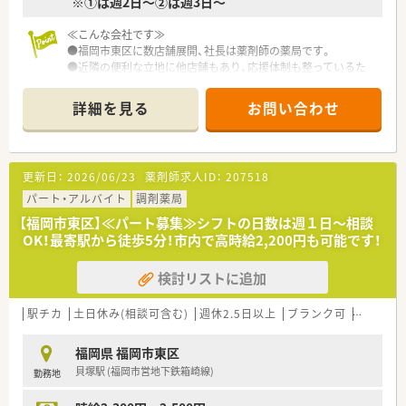
※①は週2日～②は週3日～
≪こんな会社です≫
●福岡市東区に数店舗展開、社長は薬剤師の薬局です。
●近隣の便利な立地に他店舗もあり、応援体制も整っているた
め、お休みなども調整しやすい環境です。
詳細を見る
お問い合わせ
更新日：
2026/06/23
薬剤師求人ID：
207518
パート・アルバイト
調剤薬局
【福岡市東区】≪パート募集≫シフトの日数は週１日～相談
OK！最寄駅から徒歩5分！市内で高時給2,200円も可能です！
検討リストに追加
駅チカ
土日休み(相談可含む)
週休2.5日以上
ブランク可
Ｗワーク
福岡県 福岡市東区
貝塚駅 (福岡市営地下鉄箱崎線)
勤務地