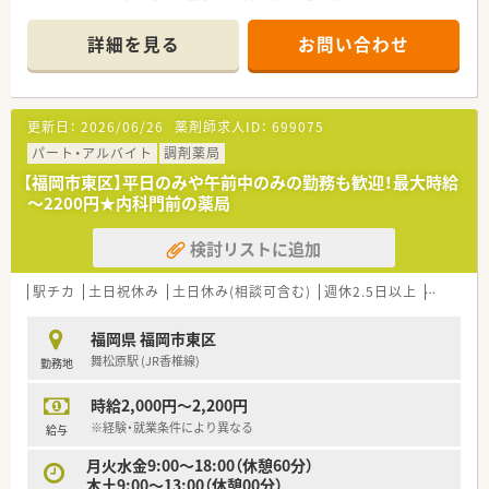
■ 循環器内科、消化器内科、内科、糖尿病内科を応需しており、
20枚から30枚/日と枚数負担は少なめです。
詳細を見る
お問い合わせ
■ 勤務体制は薬剤師1名と事務1名の計2名体制での運営となっ
ており、ゆとりをもって業務に取り組めます。
【募集背景と求める人物像について】
更新日：
2026/06/26
薬剤師求人ID：
699075
■ 今回の募集は通勤距離を理由とする前任者の退職に伴う欠員
補充であり、管理薬剤師を募集しています。
パート・アルバイト
調剤薬局
■ やるべきことをきちんと実行し、仕事に対して前向きに「〇〇
【福岡市東区】平日のみや午前中のみの勤務も歓迎！最大時給
を頑張ります！」と答えられる意欲的な方を求めています。
～2200円★内科門前の薬局
■ 50代までの方が受入範囲の目安ですが、60代は基本的に難し
く、管理未経験や経験5年未満の方も推薦可能でございます。
検討リストに追加
【法人特徴について】
■ 福岡県内に3店舗を展開している地域密着型の個人薬局であ
駅チカ
土日祝休み
土日休み(相談可含む)
週休2.5日以上
週32h以
り、アットホームな雰囲気の中で働けます。
■ 健康で心豊かに過ごせる地域のかかりつけ薬局を目指し、地
福岡県 福岡市東区
域医療への貢献に力を入れている点が特徴です。
舞松原駅 (JR香椎線)
勤務地
■ 経営基盤を強固にする企業型確定拠出型年金制度を導入して
おり、安心して長く働ける環境がございます。
時給2,000円～2,200円
【求人情報について】
※経験・就業条件により異なる
給与
■ 想定される年収は510万円から550万円であり、これまでのご
月火水金9:00～18:00（休憩60分）
経験を考慮した上で給与額が決定されます。
木土9:00～13:00（休憩00分）
■ 昇給は年に1回4月に、賞与は年に2回、合計4.00ヶ月分という