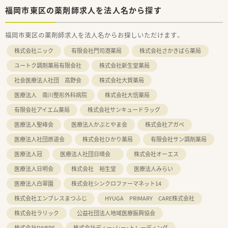
福岡市東区の薬剤師求人を法人名から探す
福岡市東区の薬剤師求人を法人名からお探しいただけます。
株式会社ニック
有限会社門司港薬局
株式会社さかきばら薬局
ユートク調剤薬局有限会社
株式会社新生堂薬局
社会医療法人社団 高野会
株式会社大賀薬局
医療法人 南川整形外科病院
株式会社大信薬局
有限会社アイエム薬局
株式会社サンキュードラッグ
医療法人聖峰会
医療法人かぶとやま会
株式会社アガペ
医療法人社団原道会
株式会社ひかり薬局
有限会社サン調剤薬局
医療法人冠
医療法人社団日晴会
株式会社オーエス
医療法人日明会
株式会社 裕生堂
医療法人みらい
医療法人白翠園
株式会社シンクロファーマネット14
株式会社エンブレスまつふじ
HYUGA PRIMARY CARE株式会社
株式会社ラリック
公益社団法人地域医療振興協会
株式会社DIVERS
株式会社ディー・シー・トレーディング