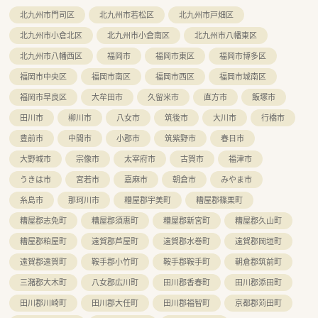
■不動産事業ではドクターの開業支援の為の情報収集や自社の
北九州市門司区
北九州市若松区
北九州市戸畑区
店舗開発の為の情報収集を行っています。
■クリニックの開業支援まで幅広く行っています。
北九州市小倉北区
北九州市小倉南区
北九州市八幡東区
北九州市八幡西区
福岡市
福岡市東区
福岡市博多区
福岡市中央区
福岡市南区
福岡市西区
福岡市城南区
福岡市早良区
大牟田市
久留米市
直方市
飯塚市
田川市
柳川市
八女市
筑後市
大川市
行橋市
豊前市
中間市
小郡市
筑紫野市
春日市
大野城市
宗像市
太宰府市
古賀市
福津市
うきは市
宮若市
嘉麻市
朝倉市
みやま市
糸島市
那珂川市
糟屋郡宇美町
糟屋郡篠栗町
糟屋郡志免町
糟屋郡須惠町
糟屋郡新宮町
糟屋郡久山町
糟屋郡粕屋町
遠賀郡芦屋町
遠賀郡水巻町
遠賀郡岡垣町
遠賀郡遠賀町
鞍手郡小竹町
鞍手郡鞍手町
朝倉郡筑前町
三潴郡大木町
八女郡広川町
田川郡香春町
田川郡添田町
田川郡川崎町
田川郡大任町
田川郡福智町
京都郡苅田町