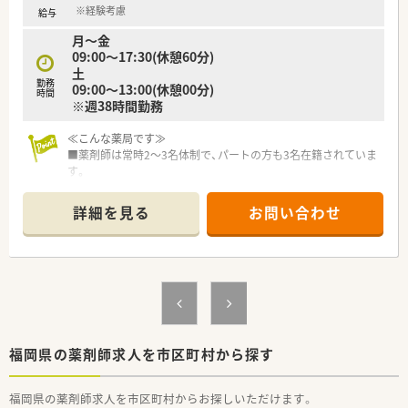
※経験考慮
給与
月～金
09:00～17:30(休憩60分)
土
勤務
09:00～13:00(休憩00分)
時間
※週38時間勤務
≪こんな薬局です≫
■薬剤師は常時2～3名体制で、パートの方も3名在籍されていま
す。
■事務の方も常時2～3名体制で、ピッキングの補助もして下さ
ります。
詳細を見る
お問い合わせ
■終業前には事前研修を行いますので安心です。
■電子薬歴・薬袋自動発行システム・錠剤全自動分包機を導入さ
れています。
≪こんな会社です≫
■福岡県内に4店舗の薬局を展開しています。
■創業以来地域に密着した「かかりつけ薬局」として、患者さま
への質の高い医療サービスを目指してきました。
■地域の人々から高い信頼と満足を得る調剤ネットワークを構
福岡県の薬剤師求人を市区町村から探す
築し、患者さまと触れ合う中で日々成長しております。
■薬歴管理に基づいた親身な服薬指導を基に、調剤薬局として地
福岡県の薬剤師求人を市区町村からお探しいただけます。
域医療をしっかりと支えていきます。