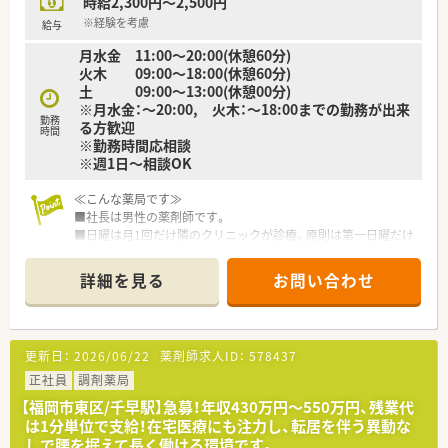
時給2,300円～2,500円
※経験を考慮
給与
月水金 11:00～20:00(休憩60分)
火木 09:00～18:00(休憩60分)
土 09:00～13:00(休憩00分)
※月水金：～20:00, 火木：～18:00までの勤務が出来
勤務
る方歓迎
時間
※勤務時間応相談
※週1日～相談OK
≪こんな薬局です≫
■社長は男性の薬剤師です。
■日曜は月1回だけ隣のクリニックが診療。原則は第一日曜だけ
変更になる可能性あり。2ヶ月に1回は日曜勤務があります。
■シフトは週1日から相談OKです！
詳細を見る
お問い合わせ
まずは、お気軽にお問合せください♪
更新日：
2026/06/22
薬剤師求人ID：
578437
正社員
調剤薬局
【福岡市東区/千早駅】急募！年収430万円～550万円、残業代
は1分単位で支給！在宅医療にも注力し、転居を伴う異動な
しで腰を据えて長く働ける環境です。