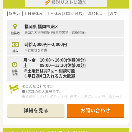
検討リストに追加
駅チカ
土日祝休み
土日休み(相談可含む)
週32h以上
Ｗワーク可
福岡県 福岡市東区
馬出九大病院前駅 (福岡市営地下鉄箱崎線)
勤務地
時給2,000円～2,000円
※経験等を考慮
給与
月～金 10:00～16:00(休憩00分)
土 09:00～13:30(休憩00分)
※土曜日は月2回～相談可能
勤務
時間
※平日週4日入れる方大歓迎
≪こんな会社です≫
●1店舗の個人薬局です。
●診療科も多岐に渡りますが、病院とは良好のため問い合わせも
しやすい環境です。
●処方箋はそれほど多くありませんが、一包化が多いため常に薬
詳細を見る
お問い合わせ
剤師3人になるような体制を組んでおります。
≪派遣でのお仕事とは≫