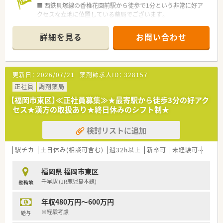
■ 西鉄貝塚線の香椎花園前駅から徒歩で1分という非常に好ア
クセスな立地に位置している薬局でございます。
■ 循環器内科、消化器内科、内科、糖尿病内科を応需しており、
20枚から30枚/日と枚数負担は少なめです。
詳細を見る
お問い合わせ
■ 勤務体制は薬剤師1名と事務1名の計2名体制での運営となっ
ており、ゆとりをもって業務に取り組めます。
【募集背景と求める人物像について】
更新日：
2026/07/21
薬剤師求人ID：
328157
■ 今回の募集は通勤距離を理由とする前任者の退職に伴う欠員
補充であり、管理薬剤師を募集しています。
正社員
調剤薬局
■ やるべきことをきちんと実行し、仕事に対して前向きに「〇〇
【福岡市東区】≪正社員募集≫★最寄駅から徒歩3分の好アク
を頑張ります！」と答えられる意欲的な方を求めています。
セス★漢方の取扱あり★終日休みのシフト制★
■ 50代までの方が受入範囲の目安ですが、60代は基本的に難し
く、管理未経験や経験5年未満の方も推薦可能でございます。
検討リストに追加
【法人特徴について】
■ 福岡県内に3店舗を展開している地域密着型の個人薬局であ
駅チカ
土日休み(相談可含む)
週32h以上
新卒可
未経験可
残業な
り、アットホームな雰囲気の中で働けます。
■ 健康で心豊かに過ごせる地域のかかりつけ薬局を目指し、地
福岡県 福岡市東区
域医療への貢献に力を入れている点が特徴です。
千早駅 (JR鹿児島本線)
勤務地
■ 経営基盤を強固にする企業型確定拠出型年金制度を導入して
おり、安心して長く働ける環境がございます。
年収480万円～600万円
【求人情報について】
※経験考慮
給与
■ 想定される年収は510万円から550万円であり、これまでのご