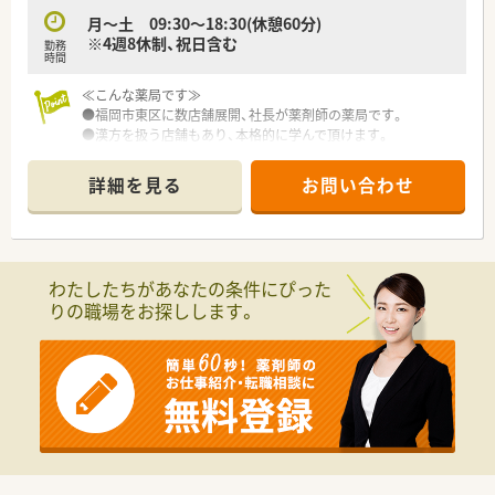
経験を考慮した上で給与額が決定されます。
月～土 09:30～18:30(休憩60分)
■ 昇給は年に1回4月に、賞与は年に2回、合計4.00ヶ月分という
※4週8休制、祝日含む
勤務
非常に高い水準で支給される見込みです。
時間
■ 時間外手当や通勤手当はもちろん、確定拠出型年金制度や教
育制度など福利厚生も充実しています。
≪こんな薬局です≫
●福岡市東区に数店舗展開、社長が薬剤師の薬局です。
●漢方を扱う店舗もあり、本格的に学んで頂けます。
●近隣の便利な立地に他店舗もあり、応援体制も整っています。
詳細を見る
お問い合わせ
わたしたちがあなたの条件にぴった
りの職場をお探しします。