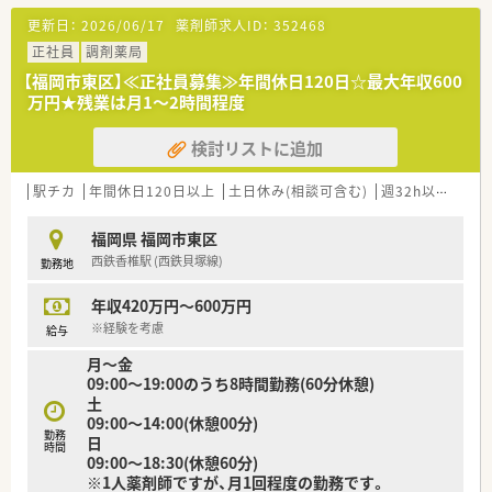
更新日：
2026/06/17
薬剤師求人ID：
352468
正社員
調剤薬局
【福岡市東区】≪正社員募集≫年間休日120日☆最大年収600
万円★残業は月1～2時間程度
検討リストに追加
駅チカ
年間休日120日以上
土日休み(相談可含む)
週32h以上
残業
福岡県 福岡市東区
西鉄香椎駅 (西鉄貝塚線)
勤務地
年収420万円～600万円
※経験を考慮
給与
月～金
09:00～19:00のうち8時間勤務(60分休憩)
土
09:00～14:00(休憩00分)
勤務
日
時間
09:00～18:30(休憩60分)
※1人薬剤師ですが、月1回程度の勤務です。