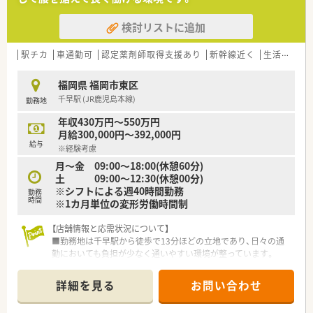
検討リストに追加
駅チカ
車通勤可
認定薬剤師取得支援あり
新幹線近く
生活環境充実
福岡県 福岡市東区
千早駅 (JR鹿児島本線)
勤務地
年収430万円～550万円
月給300,000円～392,000円
給与
※経験考慮
月～金 09:00～18:00(休憩60分)
土 09:00～12:30(休憩00分)
※シフトによる週40時間勤務
勤務
時間
※1カ月単位の変形労働時間制
【店舗情報と応需状況について】
■勤務地は千早駅から徒歩で13分ほどの立地であり、日々の通
勤においても負担が少なく通いやすい環境が整っています。
■内科や外科をはじめ循環器科、整形外科、眼科、皮膚科など幅
広い科目の処方箋を1日あたり約100枚応需しています。
詳細を見る
お問い合わせ
■勤務している従業員数は常勤の薬剤師が8名、パート従業員が
6名の体制となっており、協力して業務を進めています。