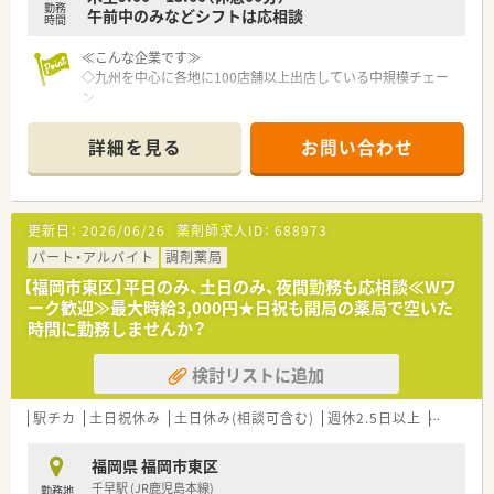
勤務
午前中のみなどシフトは応相談
非常に高い水準で支給される見込みです。
時間
■ 時間外手当や通勤手当はもちろん、確定拠出型年金制度や教
育制度など福利厚生も充実しています。
≪こんな企業です≫
◇九州を中心に各地に100店舗以上出店している中規模チェー
ン
◇地域の皆様に愛される薬局づくりをしている企業
詳細を見る
お問い合わせ
≪こんな薬局です≫
◇外科、小児科メインで在宅もございます。
◇事務の方もしっかりサポートしてくれます
◇ラウンダー社員の方もいるのでシフト調整も可
更新日：
2026/06/26
薬剤師求人ID：
688973
パート・アルバイト
調剤薬局
【福岡市東区】平日のみ、土日のみ、夜間勤務も応相談≪Wワ
ーク歓迎≫最大時給3,000円★日祝も開局の薬局で空いた
時間に勤務しませんか？
検討リストに追加
駅チカ
土日祝休み
土日休み(相談可含む)
週休2.5日以上
週32h以
福岡県 福岡市東区
千早駅 (JR鹿児島本線)
勤務地