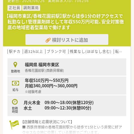
更新日：
2026/06/26
薬剤師求人ID：
706256
弊社の派遣社員としてご登録いただき、弊社の契約先で一定期
間お仕事をしていただくスタイルです。
正社員
調剤薬局
【福岡市東区/香椎花園前駅】駅から徒歩1分の好アクセスで
≪こんな方は派遣就業がオススメ≫
転勤なし！管理薬剤師として年収550万円可能、安全対策徹
●経験、スキルをいかして高収入ご希望の方
底の地域密着型薬局で働けます
●勉強のために、いろいろな薬局で経験を積みたい方
●旅行等で定期的に連休を取りたい方
検討リストに追加
●転居の可能性があり、期間を区切って就業したい方
●正社員で希望に合った転職先が見つかるまで、収入を途切れさ
せたくない方
駅チカ
週32h以上
ブランク可
残業なし(ほぼなし含む)
転勤なし
福岡県 福岡市東区
香椎花園前駅 (西鉄貝塚線)
勤務地
年収510万円～550万円
月給340,000円～360,000円
給与
※経験考慮
月火木金 09:00〜18:00(休憩120分)
水土 09:00〜12:30(休憩00分)
勤務
時間
【店舗情報と応需状況について】
■ 西鉄貝塚線の香椎花園前駅から徒歩で1分という非常に好ア
クセスな立地に位置している薬局でございます。