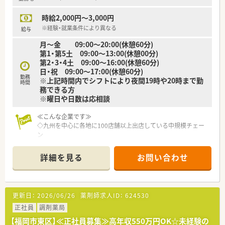
時給2,000円～3,000円
※経験・就業条件により異なる
給与
月～金 09:00～20:00(休憩60分)
第1・第5土 09:00～13:00(休憩00分)
第2・3・4土 09:00～16:00(休憩60分)
日・祝 09:00～17:00(休憩60分)
勤務
※上記時間内でシフトにより夜間19時や20時まで勤
時間
務できる方
※曜日や日数は応相談
≪こんな企業です≫
◇九州を中心に各地に100店舗以上出店している中規模チェー
ン
◇地域の皆様に愛される薬局づくりをしている企業
詳細を見る
お問い合わせ
≪こんな薬局です≫
◇整形外科、歯科メインで在宅なし、外来業務に専念できます。
◇一人薬剤師ですが事務の方がしっかりサポートしてくれます
◇ラウンダー社員の方もいるのでシフト調整も可
更新日：
2026/06/26
薬剤師求人ID：
624530
正社員
調剤薬局
【福岡市東区】≪正社員募集≫高年収550万円OK☆未経験の