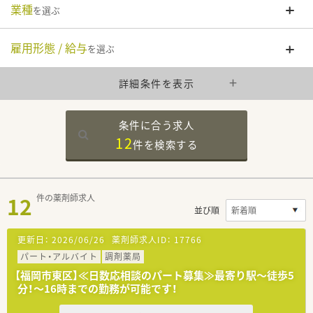
業種
を選ぶ
雇用形態 / 給与
を選ぶ
詳細条件を表示
条件に合う求人
12
件を
検索する
12
件の薬剤師求人
並び順
更新日：
2026/06/26
薬剤師求人ID：
17766
パート・アルバイト
調剤薬局
【福岡市東区】≪日数応相談のパート募集≫最寄り駅～徒歩5
分！～16時までの勤務が可能です！