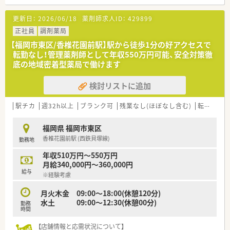
【法人特徴について】
更新日：
2026/06/18
薬剤師求人ID：
429899
■福岡市内を中心として県内に限定したドミナント出店戦略を
展開しており、現在60店舗以上の薬局を運営しています。
正社員
調剤薬局
■フランチャイズ制度を導入しており、これまでにも多数の薬剤
【福岡市東区/香椎花園前駅】駅から徒歩1分の好アクセスで
師が独立を果たしているなど独立支援体制も万全です。
転勤なし！管理薬剤師として年収550万円可能、安全対策徹
■医師の開業支援から合同で新規開局を行っているため処方元
底の地域密着型薬局で働けます
との関係性が非常に良好であり、円滑な連携が可能です。
検討リストに追加
【やりがい/おすすめポイント】
■総合病院の門前からクリニックの門前まで幅広い種類の応需
先があるため、学びたい科目を集中的に経験して成長できる環境
駅チカ
週32h以上
ブランク可
残業なし(ほぼなし含む)
転勤なし
です。
■定年が70歳に設定されており、定年を迎えるまで継続して昇
福岡県 福岡市東区
給していく独自の制度があるため生涯現役で働くことが可能で
香椎花園前駅 (西鉄貝塚線)
勤務地
す。
■産休や育休の取得実績が豊富にあることに加え、プレママ応援
年収510万円～550万円
制度などの福利厚生が充実しておりライフイベントにも対応で
月給340,000円～360,000円
きます。
給与
※経験考慮
月火木金 09:00〜18:00(休憩120分)
水土 09:00〜12:30(休憩00分)
勤務
時間
【店舗情報と応需状況について】