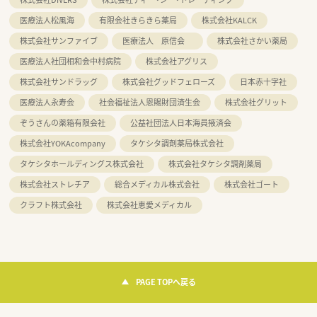
医療法人松風海
有限会社きらきら薬局
株式会社KALCK
株式会社サンファイブ
医療法人 原信会
株式会社さかい薬局
医療法人社団相和会中村病院
株式会社アグリス
株式会社サンドラッグ
株式会社グッドフェローズ
日本赤十字社
医療法人永寿会
社会福祉法人恩賜財団済生会
株式会社グリット
ぞうさんの薬箱有限会社
公益社団法人日本海員掖済会
株式会社YOKAcompany
タケシタ調剤薬局株式会社
タケシタホールディングス株式会社
株式会社タケシタ調剤薬局
株式会社ストレチア
総合メディカル株式会社
株式会社ゴート
クラフト株式会社
株式会社恵愛メディカル
PAGE TOPへ戻る