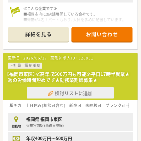
≪こんな企業です≫
■福岡市内に3店舗展開している会社です。
■常勤が4名＋パートもおり、人員を多めに配置しています。
■店舗間も近く、ヘルプ体制が整っています。
詳細を見る
お問い合わせ
更新日：
2026/06/17
薬剤師求人ID：
328931
正社員
調剤薬局
【福岡市東区】≪高年収500万円も可能≫平日17時半就業★
週の労働時間短めです★勤務薬剤師募集★
検討リストに追加
駅チカ
土日休み(相談可含む)
新卒可
未経験可
ブランク可
残業な
福岡県 福岡市東区
香椎宮前駅 (西鉄貝塚線)
勤務地
年収400万円～500万円