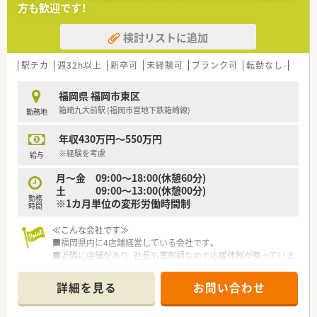
方も歓迎です！
検討リストに追加
駅チカ
週32h以上
新卒可
未経験可
ブランク可
転勤なし
車通
福岡県 福岡市東区
箱崎九大前駅 (福岡市営地下鉄箱崎線)
勤務地
年収430万円～550万円
※経験を考慮
給与
月～金 09:00～18:00(休憩60分)
土 09:00～13:00(休憩00分)
勤務
※1カ月単位の変形労働時間制
時間
≪こんな会社です≫
■福岡県内に4店舗経営している会社です。
■近隣に店舗があり、社長も薬剤師なので応援体制が整っていま
す。
■社員全員が意見を出せる「風通しのいい会社」を目指し、新し
詳細を見る
お問い合わせ
い環境を作り出しています。
■社員、患者さん全員が笑顔になれる薬局です。