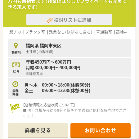
万円も目指せます！残業ほぼなしでプライベートも充実で
きる求人です！
検討リストに追加
駅チカ
ブランク可
残業なし(ほぼなし含む)
車通勤可
高給与(600万円以上)
福岡県 福岡市東区
土井駅 (JR香椎線)
勤務地
年収450万円～600万円
月給300,000円～400,000円
給与
※経験考慮
月～木 09:00～18:00(休憩60分)
金土 09:00～13:00(休憩00分)
勤務
時間
【店舗情報と応需状況について】
■JR土井駅から徒歩5分と駅チカで通勤に便利な好立地でござ
います。
■主に眼科を応需しており、1日に40枚ほどの処方箋に対応して
います。
詳細を見る
お問い合わせ
■薬剤師3名、医療事務1名体制で、協力しながら業務を行ってい
ます。