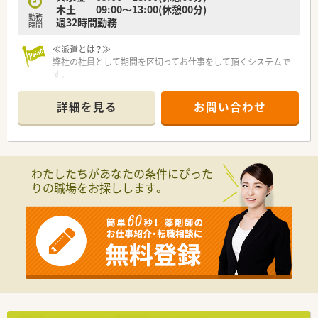
木土 09:00～13:00(休憩00分)
■有給休暇の平均取得日数は年間11日程度と高く、消化率も
勤務
週32時間勤務
90％を超えているため、プライベートの予定も立てやすい職場
時間
です。
■営業時間は平日は18時までとなっており、夜遅い勤務が発生
≪派遣とは？≫
しにくいため、仕事と家庭を両立させたい方にも非常に適してい
弊社の社員として期間を区切ってお仕事をして頂くシステムで
ます。
す。
長期でも短期でも、ご希望に合わせてお仕事をして頂く事が可能
【職場環境と雰囲気】
です。
詳細を見る
お問い合わせ
■離職率が非常に低いことが特徴であり、新卒の3年以内離職率
が5％程度と、長く安定して働ける良好な人間関係が築かれてい
◆こんな方に人気・オススメ
ます。
・転職活動中にブランクを空けたくない方
■男女問わず育児休業の取得実績があり、子育てへの理解が深い
・様々な薬局で経験を積みたい方
風土のため、ライフステージの変化があっても安心して継続でき
・将来的に独立を検討している方
わたしたちがあなたの条件にぴった
ます。
・転居や留学の予定があり、期間を区切って働きたい方
りの職場をお探しします。
■店舗内にはがん専門薬剤師が在籍している場合もあり、専門性
・旅行や趣味の時間等ライフスタイルに合わせて休みを調整した
の高いスタッフから刺激を受けながら成長できる雰囲気があり
い方
ます。
・高時給で効率的に働きたい方
◆派遣の魅力
・交通費は実費分支給
・薬剤師賠償保険に弊社負担にて加入頂けますので安心して就業
が可能
・週20時間以上で社会保険加入可能
・年1度の健康診断、インフルエンザ予防接種補助金有り
・残業代は1分単位で支給