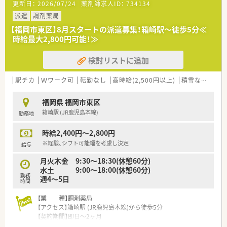
更新日：
2026/07/24
薬剤師求人ID：
734134
■パート薬剤師の転居に伴う退職が発生したため、欠員を補充す
べく新たな正社員を募集しています。
派遣
調剤薬局
■調剤の経験をお持ちの方で、17時から18時の時間帯をカバー
【福岡市東区】8月スタートの派遣募集！箱崎駅～徒歩5分≪
できる方を求めています。
時給最大2,800円可能！≫
■夕方の時間帯に1人薬剤師としての対応が可能な方に、ぜひお
力添えをいただきたいです。
検討リストに追加
【法人特徴について】
■令和元年に設立された法人であり、福岡市東区において地域に
駅チカ
Ｗワーク可
転勤なし
高時給(2,500円以上)
積雪なし
生活
深く根差した薬局を1店舗運営しています。
■40代の男性社長が自ら店舗に入って活躍しており、経営層と
福岡県 福岡市東区
の距離が近く風通しが良い社風です。
箱崎駅 (JR鹿児島本線)
勤務地
■スタッフ一人ひとりの働きやすさを大切にし、週20時間台か
らの社保加入も柔軟に検討いただける法人です。
時給2,400円～2,800円
【求人情報について】
※経験、シフト可能幅を考慮し決定
給与
■近郊エリアにおける最高水準である、時給2,300円からのスタ
月火木金 9:30〜18:30(休憩60分)
ートをご提示できる貴重な案件です。
水土 9:00〜18:00(休憩60分)
■これまでの調剤経験やスキルを面接にてお伺いした上で、最終
勤務
週4〜5日
的な給与条件を決定いたします。
時間
■定年は60歳代前後まで幅広く検討可能であり、熟練のスキル
を持つシニア層の応募も歓迎しています。
【業 種】調剤薬局
【アクセス】箱崎駅 (JR鹿児島本線)から徒歩5分
【契約期間】即日～2ヶ月
【想定時給】2,400～2,800円