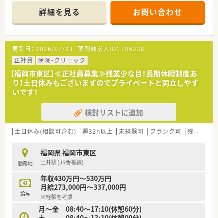
【勤務時間】
詳細を見る
お問い合わせ
月火木金 9:30〜18:30(休憩60分)
水土 9:00〜18:00(休憩60分)
週4〜5日
【応需科目】内科,心療内科,外科乳腺外科
更新日：
2026/07/23
薬剤師求人ID：
706238
【応需枚数】100枚/日
【人員体制】
正社員
病院・クリニック
薬剤師正社員2名、パート1名 事務
【福岡市東区】≪正社員募集≫残業少な目！長期休暇制度あ
り！土日休みもございますのでプライベートと両立しやす
********************************
いです！
＼手厚いサポートが魅力のファルマスタッフ／
■万全のサポート体制：2名体制で担当がつきしっかりサポート！
検討リストに追加
■各種保険を完備：社会保険(週20時間以上)/雇用保険/薬剤師賠
償責任保険
■充実の休暇制度：有給休暇(6ヶ月以上勤務)、夏季休暇、慶弔休
土日休み(相談可含む)
週32h以上
未経験可
ブランク可
残業なし(ほぼなし含む)
暇など
福岡県 福岡市東区
ご希望条件に合わせて求人をお探しします！
土井駅 (JR香椎線)
勤務地
まずはお気軽にお問い合わせください。
年収430万円～530万円
月給273,000円～337,000円
給与
※経験を考慮
月～金 08:40～17:10(休憩60分)
土 08:40～13:10(休憩00分)