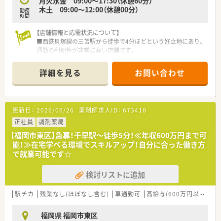
月火水金 09:00～17:30（休憩60分）
木土 09:00～12:00（休憩00分）
勤務
時間
【店舗情報と応需状況について】
■西鉄貝塚線の三苫駅から徒歩で4分ほどという好立地にあり、
通勤の利便性が非常に高い店舗です。
■応需科目や具体的な処方箋枚数は現在確認中ですが、近隣の医
療機関から様々な内容の処方箋を受け付ける予定の薬局です。
詳細を見る
お問い合わせ
■店舗には経験豊富なスタッフが在籍しているため、新規開局の
店舗ながらもしっかりとサポートを受けられる体制が整ってい
ます。
更新日：
2026/06/26
薬剤師求人ID：
673410
【法人特徴について】
■2021年12月に東証グロース市場へ上場を果たしており、福岡
正社員
調剤薬局
県を中心に全国へ60店舗以上を展開する急成長企業です。
【福岡市東区】急募！千早駅～徒歩5分！≪年収600万円まで可
■超高齢化社会を見据えて在宅医療に特化した事業を展開して
能！≫在宅学べる環境でスキルアップ！自分に合った働き方
おり、独自のITシステムを自社開発するなど効率化も進んでいま
で就業可能です☆
す。
■薬剤師が現場だけでなく営業職などの他部署へ挑戦できるジ
検討リストに追加
ョブチェンジ制度があり、多様なキャリアパスが用意されていま
す。
駅チカ
残業なし(ほぼなし含む)
車通勤可
高給与(600万円以上)
託
【勤務実態について】
■月の平均残業時間は約10時間から15時間程度と少なめに抑え
福岡県 福岡市東区
られており、仕事終わりの時間も有効に活用できる職場です。