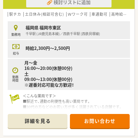
検討リストに追加
駅チカ
土日休み(相談可含む)
Ｗワーク可
車通勤可
高時給(2,500円以上)
福岡県 福岡市東区
千早駅 (JR鹿児島本線)／西鉄千早駅 (西鉄貝塚線)
勤務地
時給2,300円～2,500円
給与
月～金
16:00～20:00(休憩00分)
土
勤務
09:00～13:00(休憩00分)
時間
※遅番対応可能な方歓迎！
＜こんな薬局です＞
■駅近で、通勤の利便性も高い薬局です。
■30代の方などのお若い方が多く活躍されている店舗です。
■ピッキングは事務の方がご対応頂けます。
■比較的スピードが求められる店舗です。
詳細を見る
お問い合わせ
。
＜こんな会社です＞