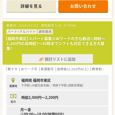
【勤務時間】
詳細を見る
お問い合わせ
月～金 09:00～17:30(休憩45分)
【応需科目】小児科
【人員体制】薬剤師：15名
更新日：
2026/07/01
薬剤師求人ID：
573546
********************************
＼手厚いサポートが魅力のファルマスタッフ／
パート・アルバイト
調剤薬局
■万全のサポート体制：2名体制で担当がつきしっかりサポート！
【福岡市東区】≪パート募集≫Wワークの方も歓迎！/時給～
■各種保険を完備：社会保険(週20時間以上)/雇用保険/薬剤師賠
2,200円の高時給！～20時までシフトも対応できる方大募
償責任保険
集！
■充実の休暇制度：有給休暇(6ヶ月以上勤務)、夏季休暇、慶弔休
暇など
検討リストに追加
ご希望条件に合わせて求人をお探しします！
まずはお気軽にお問い合わせください。
駅チカ
Ｗワーク可
車通勤可
高時給(2,500円以上)
教育制度あり
福岡県 福岡市東区
千早駅 (JR鹿児島本線)／西鉄千早駅 (西鉄貝塚線)
勤務地
時給2,000円～2,200円
給与
月～金
①09:00～18:00(休憩60分)