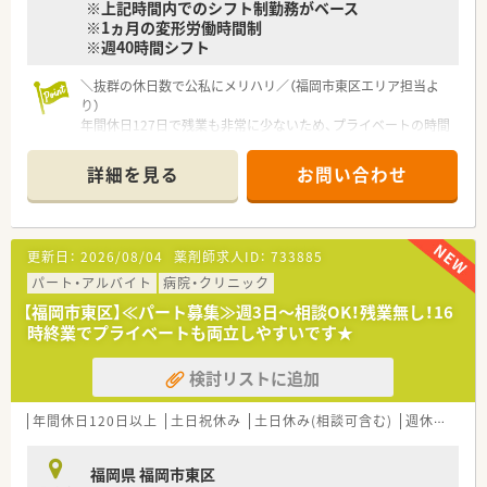
※上記時間内でのシフト制勤務がベース
■キャリアアップに意欲的な方は若い方でも管理薬剤師、マネー
※1ヵ月の変形労働時間制
ジャー等への登用を積極的に行っています。
※週40時間シフト
す。
＼抜群の休日数で公私にメリハリ／（福岡市東区エリア担当よ
り）
年間休日127日で残業も非常に少ないため、プライベートの時間
を大切にしながら無理なく正社員として長く働ける環境が整っ
ています。
詳細を見る
お問い合わせ
【店舗情報と応需状況について】
■千早駅から徒歩6分の好立地にあり、同エリアの中で最も新し
く非常に綺麗な医療ビル内の店舗です。
更新日：
2026/08/04
薬剤師求人ID：
733885
■応需科目は半分以上が耳鼻咽喉科となっており、専門性の高い
知識を日々の業務で深く学ぶことができます。
パート・アルバイト
病院・クリニック
■処方箋枚数は1日平均180枚ほどで、近隣の複数クリニックか
【福岡市東区】≪パート募集≫週3日～相談OK！残業無し！16
ら様々な処方箋を受け付けています。
時終業でプライベートも両立しやすいです★
【募集背景と求める人物像について】
検討リストに追加
■今回は体制強化に伴う欠員補充の募集であり、調剤業務におい
て即戦力として貢献できる方を求めています。
■外来の患者様が多く比較的スピードが求められるため、周囲と
年間休日120日以上
土日祝休み
土日休み(相談可含む)
週休2.5日以上
協力しながら手際よく業務を行える方が理想です。
■在宅業務への対応や店舗目標の達成に向けて、前向きに自発的
福岡県 福岡市東区
な行動ができるキャリア志向の方を歓迎します。