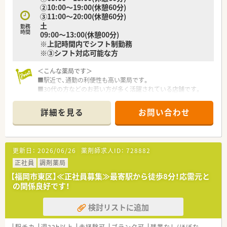
②10:00～19:00(休憩60分)
③11:00～20:00(休憩60分)
土
勤務
時間
09:00～13:00(休憩00分)
※上記時間内でシフト制勤務
※③シフト対応可能な方
＜こんな薬局です＞
■駅近で、通勤の利便性も高い薬局です。
■30代の方などのお若い方が多く活躍されている店舗です。
■ピッキングは事務の方がご対応頂けます。
■比較的スピードが求められる店舗です。
詳細を見る
お問い合わせ
。
＜こんな会社です＞
■福岡県ほか全国に約100店舗（関連会社店舗含む）展開中のチ
更新日：
2026/06/26
薬剤師求人ID：
728882
ェーン薬局で地域に密着した調剤専門のチェーン店として発展
している会社です。
正社員
調剤薬局
■新規開局のほか、M&Aも行っており、毎年着実に店舗数を伸ば
【福岡市東区】≪正社員募集≫最寄駅から徒歩8分！応需元と
しています。
の関係良好です！
■調剤薬局、医薬品販売、介護用品販売・リースなど幅広く事業を
行っています。
検討リストに追加
＜働きやすい職場環境＞
■社員の定着率が非常に高く、特に福岡では評判のよい会社で
駅チカ
週32h以上
未経験可
ブランク可
残業なし(ほぼなし含む)