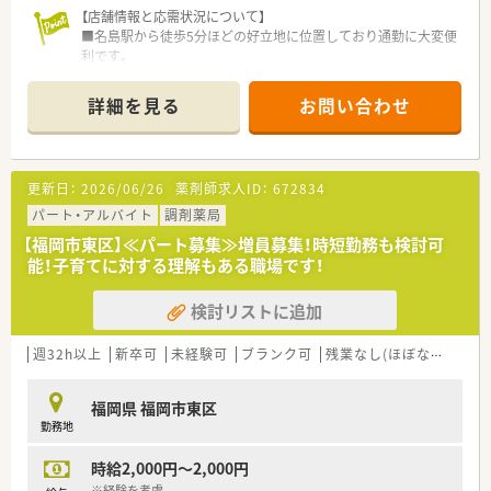
【店舗情報と応需状況について】
■名島駅から徒歩5分ほどの好立地に位置しており通勤に大変便
利です。
■主な応需科目は耳鼻咽喉科で、1日あたり120枚の処方箋を応
需しております。
詳細を見る
お問い合わせ
■薬剤師は正社員が3名、調剤事務員が2～3名在籍しており、連
携がスムーズです。
更新日：
2026/06/26
薬剤師求人ID：
672834
【法人特徴について】
■福岡県を中心に合計24店舗を展開しており、地域に根差した
パート・アルバイト
調剤薬局
薬局運営を行っています。
【福岡市東区】≪パート募集≫増員募集！時短勤務も検討可
■女性と子供に焦点を当てた薬局運営とクリニック開発事業を
能！子育てに対する理解もある職場です！
推進しています。
■ドクターとの良好な関係を築き、地域イベントも共同で積極的
検討リストに追加
に実施しています。
週32h以上
新卒可
未経験可
ブランク可
残業なし(ほぼなし含む)
【職場環境と雰囲気】
■店舗内は清潔感があり、お子様連れの患者様にも配慮した明る
福岡県 福岡市東区
い内装です。
勤務地
■2階には4人掛けテーブルのある休憩室が完備されており、ゆ
っくり休めます。
時給2,000円～2,000円
■比較的若い薬剤師が活躍しており、男性薬剤師も在籍していま
す。
※経験を考慮