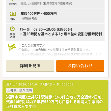
馬出九大病院前駅 (福岡市営地下鉄箱崎線)
勤務地
年収400万円～500万円
※経験を考慮
給与
月〜金 08:30～19:00(休憩60分)
※週40時間を基本とする1ヶ月単位の変形労働時間制
勤務
時間
＼こんな企業です／
○全国に1,000店舗以上を展開する大手調剤薬局です。
○東京大学病院をはじめ全国の病院の敷地内に薬局を持ってい
ます。
病診薬連携を強化することで、地域にお住いの患者様に高度な医
詳細を見る
お問い合わせ
療の提供を実現しています。
○全店「同一の機械・システム」を採用しており、且つ処方箋の応
需内容が多岐にわたる（敷地内・病院門前・医療モール・CL門前）
ので、スキルUPしたい方にはお勧めもです。
更新日：
2026/07/10
薬剤師求人ID：
558009
○長期就業＆自己研讃を続ける事で給与があがる仕組みになっ
ており、将来的に高年収も狙う事が出来ます。
正社員
調剤薬局
○インターネットを使って処方薬の飲み方を遠隔指導する「オン
【福岡市東区/土井駅】 駅徒歩3分の好立地で完全週休2日制、
ライン服薬指導」、今後も病院の「敷地内薬局」の推進、女性客の
残業10時間以内で年収550万円も目指せる地場大手薬局の
取り込みを狙う店舗でデザインの一新。
正社員求人です◎
M&Aによる店舗拡大と業界のリーディングカンパニーとして成