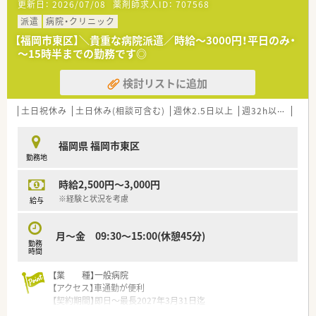
更新日：
2026/07/08
薬剤師求人ID：
707568
派遣
病院・クリニック
弊社は優良派遣事業者として厚生労働省より認定を受けていま
すので、
【福岡市東区】＼貴重な病院派遣／時給～3000円！平日のみ・
安心してご就業して頂けるサポート体制・福利厚生が整っており
～15時半までの勤務です◎
ます！
検討リストに追加
土日祝休み
土日休み(相談可含む)
週休2.5日以上
週32h以上
ブラ
福岡県 福岡市東区
勤務地
時給2,500円～3,000円
※経験と状況を考慮
給与
月～金 09:30～15:00(休憩45分)
勤務
時間
【業 種】一般病院
【アクセス】車通勤が便利
【契約期間】即日～最長2027年3月31日迄
【想定時給】2,500～3,000円