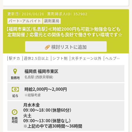
【募集背景と求める人物像について】
更新日：
2026/06/26
薬剤師求人ID：
352902
■今後の体制強化と店舗運営のため、欠員補充での募集となりま
す。
パート・アルバイト
調剤薬局
■今回は管理薬剤師候補として、意欲のある方を積極的に募集し
【福岡市東区/名島駅】≪時給2000円も可能≫勉強会なども
ています。
定期開催♪応需元との関係も良好で働きやすい環境です☆
■人柄を重視するため、経験や年齢に関わらずご応募いただけま
す。
検討リストに追加
【法人特徴について】
■佐賀県を中心に九州・関東に80店舗以上展開する創業100年の
駅チカ
週休2.5日以上
シフト制
大手チェーン以外
ヘルプ体制充実
老舗企業です。
■調剤薬局だけでなく、ドラッグストアや漢方相談薬局も運営し
福岡県 福岡市東区
ています。
名島駅 (西鉄貝塚線)
勤務地
■「薬のいらないくらしを提案する薬局」を理念に地域に貢献し
ています。
時給2,000円～2,000円
【想定されるキャリアイメージ】
※経験考慮
給与
■管理薬剤師候補として入社後、早期にキャリアアップが可能で
月水木金
す。
09：00～18：00（休憩60分）
■豊富な研修制度や資格取得支援を利用し、専門性を高めること
火土
ができます。
勤務
09：00～13：00（休憩なし）
■将来的に本社業務や新店舗開発など多様なキャリアを描くこ
時間
※上記の中で週30時間～36時間
とも可能です。