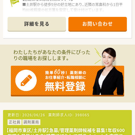
■土井駅から徒歩5分の好立地にあり、近隣の耳鼻科から1日平
均80枚程度の処方箋を安定して受け付けています。
■薬剤師2名と事務1から2名の体制で運営されており、耳鼻科メ
インの処方箋応需割合が非常に高いのが特徴です。
詳細を見る
お問い合わせ
■土井駅周辺は商業施設も多く便利な環境で、耳鼻科ドクターと
の連携もスムーズなため業務に集中できる店舗です。
【募集背景と求める人物像について】
■店舗のさらなる体制強化と既存スタッフの異動に伴い、管理薬
わたしたちがあなたの条件にぴった
剤師と勤務薬剤師を同時に急募しております。
りの職場をお探しします。
■20代から30代前半の若手薬剤師が中心となって活躍してお
り、特に学歴や意欲を重視した採用を行っています。
■耳鼻科の処方経験がある方はもちろん、地域医療に貢献したい
という強い熱意をお持ちの方を求めています。
【法人特徴について】
■北九州市に本社を構え全国に130店舗以上を展開し、調剤のみ
ならず介護やOTC事業も幅広く手掛けています。
■地域密着型の多角経営を強みとしており、在宅医療や介護施設
運営など多彩なサービスを地域に提供しています。
■積極的な新規開局を続けており、薬剤師一人ひとりの目指すキ
更新日：
2026/06/26
薬剤師求人ID：
398065
ャリアに合わせた研修プランで成長を支援します。
正社員
調剤薬局
【福岡市東区/土井駅】急募/管理薬剤師候補を募集！年収600