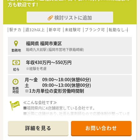
員の取り組みを正当に評価します。
方も歓迎です！
■e-Learningや階層別研修など、会社独自のカリキュラムによ
る社員教育にも力を入れています。
検討リストに追加
【やりがい/おすすめポイント】
■定年が70歳と長く設定されており、さらに70歳まで昇給が続
駅チカ
週32h以上
新卒可
未経験可
ブランク可
転勤なし
車通
くため、長期的なキャリアプランが描けます。
■在宅業務への積極的な取り組みが地域体制加算につながり、会
福岡県 福岡市東区
社の安定経営と社員の給与に反映されます。
箱崎九大前駅 (福岡市営地下鉄箱崎線)
勤務地
■専門資格の取得（費用自己負担）後は、その資格が手当として給
与に上乗せされる評価制度があります。
年収430万円～550万円
※経験を考慮
給与
月～金 09:00～18:00(休憩60分)
土 09:00～13:00(休憩00分)
勤務
※1カ月単位の変形労働時間制
時間
≪こんな会社です≫
■福岡県内に4店舗経営している会社です。
■近隣に店舗があり、社長も薬剤師なので応援体制が整っていま
す。
■社員全員が意見を出せる「風通しのいい会社」を目指し、新し
詳細を見る
お問い合わせ
い環境を作り出しています。
■社員、患者さん全員が笑顔になれる薬局です。