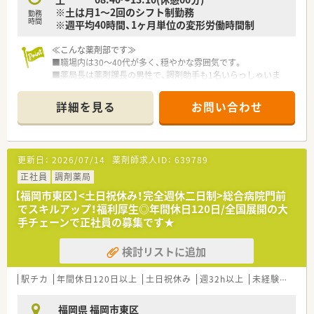
※土は月1～2回のシフト制勤務
勤務
時間
※週平均40時間、1ヶ月単位の変形労働時間制
≪こんな薬剤部です≫
■職場内は30～40代が多く、穏やかな雰囲気です。
■薬局長は薬剤課長の男性で、調剤助手も1名いらっしゃいま
す。
■緩和ケア病棟もございますので、経験者や資格をお持ちの方も
詳細を見る
お問い合わせ
大歓迎です。
≪こんな病院です≫
■「無差別・平等の医療」を基本理念に病院づくりを行っていま
す。
更新日：
2026/07/14
薬剤師求人ID：
639789
■各関連病院と連携で療養医療、救急医療両方の専門性・総合性
を兼ね備えた医療を行っているので、薬剤師としてのスキルアッ
正社員
調剤薬局
プを図ることができます。
【福岡市東区】<土日祝休み！完全週休二日制>総合病院門前
■お車での通勤が便利な立地です。
でスキルアップ！福利厚生◎年間休日120日/全国展開の大
■夜勤や、当直などはございません。
手チェーンで正社員の募集です★
■残業時間は多い方で月10時間程度、少ない方は5時間未満と非
常に働きやすい環境です。
検討リストに追加
＜お休みの取り方について＞
■有給について、半休や、時間給といった取り方も可能です。お
駅チカ
年間休日120日以上
土日祝休み
週32h以上
未経験可
認
子様の行事や、少しの時間だけ休みたい、といった方も流動的に
ご相談が出来る環境です。
福岡県 福岡市東区