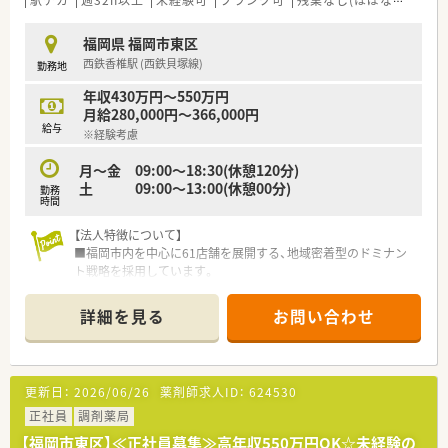
す。
■福利厚生に加えて、年間休日127日（令和3年度）と年間休日数
福岡県 福岡市東区
の多さが社員の定着と働きやすさに繋がっています。
西鉄香椎駅 (西鉄貝塚線)
勤務地
■産育休の実績、復帰率も高く、女性でも管理薬剤師やマネージ
ャーで活躍されている方もいらっしゃいます。
年収430万円～550万円
■年に1回は自己申告書を部長に提出。職場での悩みやキャリア
月給280,000円～366,000円
に対する希望を人事に反映させております。
給与
※経験考慮
＜社員の頑張りを評価・サポート＞
月～金 09:00～18:30(休憩120分)
■認定薬剤師の取得に関してはeラーニングを活用。会社から1
土 09:00～13:00(休憩00分)
勤務
万円の補助がございます。
時間
■自己目標シートを導入。半期ごとに面談を通して摺り合わせ
を実施。
【法人特徴について】
目標に向けて努力した人を評価する仕組みを作っていらっし
■福岡市内を中心に61店舗を展開する、地域密着型のドミナン
ゃいます。
ト戦略を採用しています。
■キャリアアップに意欲的な方は若い方でも管理薬剤師、マネー
■ドクターの開業支援から関わるため、処方元医療機関とは非常
ジャー等への登用を積極的に行っています。
に良好な関係を築いています。
詳細を見る
お問い合わせ
す。
■将来的にはフランチャイズ制度を利用した独立支援の道も用
意されており、実績も多数あります。
【こんな取り組みをしています】
更新日：
2026/06/26
薬剤師求人ID：
624530
■ポリファーマシーへの対応や、電話による服薬フォローアップ
といった対人業務を強化しています。
正社員
調剤薬局
■専門資格の取得や対人業務での実績に応じて手当を支給し、社
【福岡市東区】≪正社員募集≫高年収550万円OK☆未経験の