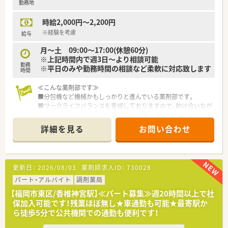
勤務地
【法人特徴について】
時給2,000円～2,200円
■全国に多数の店舗を展開する安定した経営基盤を持ち、地域に
根差した医療の提供を大切にしている企業です。
※経験を考慮
給与
■無理な店舗名の変更を伴わない店舗展開や、医療モール型の出
月～土 09:00～17:00(休憩60分)
店など多彩なアプローチで成長を続けています。
※上記時間内で週3日～より相談可能
■年に1回の自己申告書提出制度があり、職場での悩みや将来の
勤務
※平日のみや勤務時間の相談など柔軟に対応致します
キャリアに関する希望を人事に反映できます。
時間
≪こんな薬剤部です≫
■分包機など機械かもしっかりと進んでいる薬剤部です。
■ワークライフバランスを重視しておりますので、助け合いなが
ら勤務可能です。
■残業が難しい場合は定時で終業も可能です。
詳細を見る
お問い合わせ
■患者様は認知症の患者様が多く、老老介護の方も多いです。
≪こんな病院です≫
■2,000年よりうつ病、神経症、老年期の精神医療を中心に診療
を行って参りました。
更新日：
2026/08/03
薬剤師求人ID：
730028
■退院後の方々のために、施設を併設して地域に根ざした医療を
続けております。
パート・アルバイト
調剤薬局
■2020年には、より良い入院環境の提供のため、本館の改築と新
【福岡市東区/香椎神宮駅】≪パート募集≫週20時間以上で社
病棟を増築いたしました。
保加入可能です！残業ほぼ無し★車通勤も可能★最寄駅か
ら徒歩5分で公共機関での通勤も便利です！