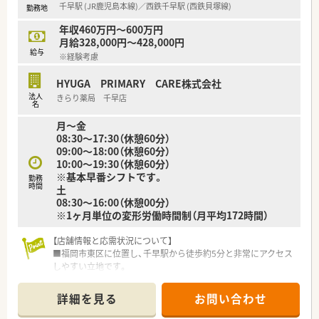
千早駅 (JR鹿児島本線)／西鉄千早駅 (西鉄貝塚線)
勤務地
■臨時処方や急な訪問に対応するための専任薬剤師を配置する
ことで、現場の薬剤師に過度な負担がかからない工夫がされてい
年収460万円～600万円
ます。
月給328,000円～428,000円
■異動については原則として転居を伴わない範囲に限定されて
給与
※経験考慮
いるため、福岡の地域に根ざして安定した生活を送ることが可能
です。
HYUGA PRIMARY CARE株式会社
法人
きらり薬局 千早店
名
月～金
08:30～17:30（休憩60分）
09:00～18:00（休憩60分）
10:00～19:30（休憩60分）
※基本早番シフトです。
勤務
時間
土
08:30～16:00（休憩00分）
※1ヶ月単位の変形労働時間制（月平均172時間）
【店舗情報と応需状況について】
■福岡市東区に位置し、千早駅から徒歩約5分と非常にアクセス
しやすい立地です。
■主な応需科目は内科、外科、呼吸器科、循環器科であり、在宅医
療にも注力しています。
詳細を見る
お問い合わせ
【募集背景と求める人物像について】