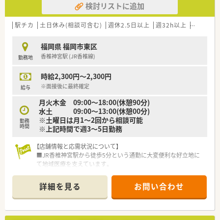
検討リストに追加
駅チカ
土日休み(相談可含む)
週休2.5日以上
週32h以上
ブランク
福岡県 福岡市東区
香椎神宮駅 (JR香椎線)
勤務地
時給2,300円～2,300円
※面接後に最終確定
給与
月火木金 09:00～18:00(休憩90分)
水土 09:00～13:00(休憩00分)
※土曜日は月1～2回から相談可能
勤務
時間
※上記時間で週3～5日勤務
【店舗情報と応需状況について】
■JR香椎神宮駅から徒歩5分という通勤に大変便利な好立地に
て地域医療を支えています。
■糖尿病内科と循環器内科をメインに処方箋を1日あたり40枚
から50枚ほど応需しています。
詳細を見る
お問い合わせ
■基本は2名体制を維持して業務を行いますが瞬間的に薬剤師1
名体制になる場合もございます。
【募集背景と求める人物像について】