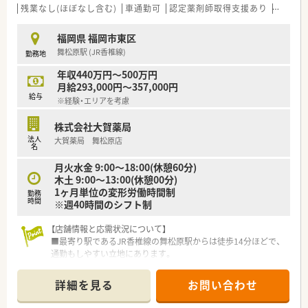
■勤務時間は9時から17時までと短く、残業ゼロを目指している
残業なし(ほぼなし含む)
車通勤可
認定薬剤師取得支援あり
教育制
ためプライベートとの両立が可能です。
■年間休日は115日確保されており、完全週休2日制を採用して
福岡県 福岡市東区
いるためしっかりと休息が取れます。
舞松原駅 (JR香椎線)
勤務地
■処方箋枚数に対する人員配置にゆとりを持たせており、一人あ
たりの業務負担が少ない職場環境です。
年収440万円～500万円
月給293,000円～357,000円
【こんな方が活躍中】
給与
※経験・エリアを考慮
■子育て中のママさん薬剤師が多く在籍しており、家庭と仕事を
両立しながら生き生きと働いています。
株式会社大賀薬局
■病院門前での調剤経験を活かして、より高度な薬学管理や在宅
法人
大賀薬局 舞松原店
医療に取り組んでいる方が活躍中です。
名
■新卒入社だけでなく中途入社の方も多く、研修制度を活用して
月火水金 9:00～18:00(休憩60分)
着実にキャリアを築いている方がいます。
木土 9:00～13:00(休憩00分)
1ヶ月単位の変形労働時間制
勤務
時間
※週40時間のシフト制
【店舗情報と応需状況について】
■最寄り駅であるJR香椎線の舞松原駅からは徒歩14分ほどで、
通勤もしやすい立地にあります。
■処方箋科目は内科をメインに応需しており、1日あたり30枚程
度を無理なく対応しています。
詳細を見る
お問い合わせ
■薬剤師は2名、事務スタッフは2名の合計4名体制で、協力しな
がら日々の業務を行っています。