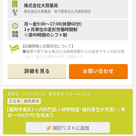
ルに応じて柔軟に決定されます。
株式会社大賀薬局
■昇給は業績と評価によって年1回実施されており、モチベーシ
法人
株式会社大賀薬局 地下鉄馬出九大病院前店
ョンを維持しながら働くことが可能です。
名
■手当は時間外手当と通勤手当が支給され、車通勤が可能である
ため通勤費用を気にせず働けます。
月～金9:00～17:00(休憩60分)
1ヶ月単位の変形労働時間制
勤務
※週40時間のシフト制
時間
【店舗情報と応需状況について】
■最寄り駅である馬出九大病院前駅からは徒歩ですぐの好立地
にあり、毎日の通勤が非常に便利です。
■処方箋は大学病院から総合科目を応需しており、幅広い知識を
習得しながらスキルアップ可能です。
詳細を見る
お問い合わせ
■1日あたりの処方箋枚数は25枚程度で、在宅業務も10件ほど対
応し地域医療に貢献しています。
【法人特徴について】
更新日：
2026/06/26
薬剤師求人ID：
662910
■福岡県を中心に100店舗以上を展開しており、地域に根差した
薬局運営を行っている安定企業です。
正社員
調剤薬局
■病院門前から医療モール型まで多様な店舗形態を持ち、薬剤師
【福岡市東区】≪内科門前≫研修制度・福利厚生が充実！☆年
として幅広い経験を積むことができます。
収～500万円/在宅あり
■独自の教育システムが充実しており、基本研修から専門分野ま
で段階的にスキルを磨ける環境です。
検討リストに追加
【勤務実態について】