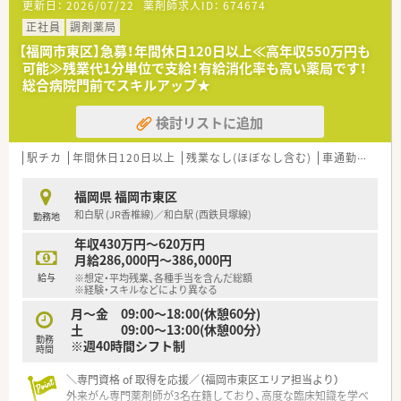
更新日：
2026/07/22
薬剤師求人ID：
674674
■人員体制は常勤薬剤師3名とパート薬剤師1名が在籍してお
り、調剤事務スタッフも3名体制で業務を支えています。
正社員
調剤薬局
【福岡市東区】急募！年間休日120日以上≪高年収550万円も
【法人特徴について】
可能≫残業代1分単位で支給！有給消化率も高い薬局です！
■福岡県と熊本県を中心に、調剤薬局とドラッグストアのチェー
総合病院門前でスキルアップ★
ン展開を100店舗以上行っており毎年成長しています。
■創業40年の歴史を持ち地域に根差した店舗運営を行い、各種
検討リストに追加
イベントを通じて地域医療をサポートしている企業です。
■調剤部門とドラッグ部門は明確に分かれており、レジ打ちや品
出し業務をすることなく専門業務に専念できる環境です。
駅チカ
年間休日120日以上
残業なし(ほぼなし含む)
車通勤可
高給
【こんな取り組みをしています】
福岡県 福岡市東区
■全店に最新の監査レンジをはじめとした調剤機器を導入して
和白駅 (JR香椎線)／和白駅 (西鉄貝塚線)
勤務地
おり、インシデント対策を徹底し安全性を高めています。
■地域住民の健康増進を目的とした各種健康セミナーや、スポー
年収430万円～620万円
ツイベントへの協賛など地域貢献に努めています。
月給286,000円～386,000円
■フィットネスクラブや漢方専門店とコラボレーションした店
給与
※想定・平均残業、各種手当を含んだ総額
舗を出店するなど、最先端の薬局運営に挑戦しています。
※経験・スキルなどにより異なる
月～金 09:00～18:00(休憩60分)
【やりがい/おすすめポイント】
土 09:00～13:00(休憩00分）
■外来の処方箋応需にとどまらず在宅医療から看取りまで経験
勤務
※週40時間シフト制
できるため、患者様に深く寄り添うやりがいを実感できます。
時間
■「健康経営優良法人ホワイト500」に連続して認定されており、
＼専門資格 of 取得を応援／（福岡市東区エリア担当より）
社員の健康と働きやすさが守られた安心の環境です。
外来がん専門薬剤師が3名在籍しており、高度な臨床知識を学べ
■生活用品や化粧品を優待価格で購入できる社員割引制度が用