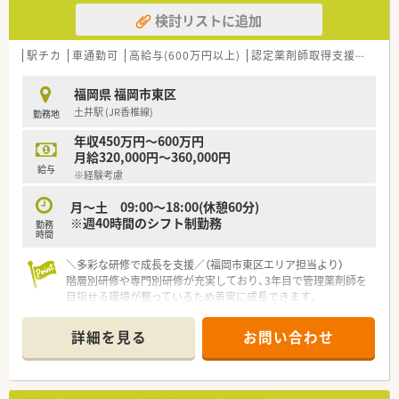
長を続けています。
検討リストに追加
○どの店舗も、最新システムが整っています！
＼福利厚生／
駅チカ
車通勤可
高給与(600万円以上)
認定薬剤師取得支援あり
〇「社員第一主義」を掲げている同社では、福利厚生面が手厚く
年間休日120日以上、「連続休暇制度（年に1回、最大9連休を取得
福岡県 福岡市東区
できる制度）」等
土井駅 (JR香椎線)
勤務地
プライベートも充実出来る様にワークライフバランスを後押し
してくれる制度が充実しています。
年収450万円～600万円
〇社員割引制度、財形貯蓄制度、スポーツジム優待等が受けられ
月給320,000円～360,000円
る他、提携の保養施設は全国に40ヵ所あります。
給与
※経験考慮
〇産休・育休・時短勤務者2,097人以上等、どれも業界トップクラ
スの実績!
月～土 09:00～18:00(休憩60分)
産休、育休取得はもちろんのこと、育児短時間勤務制度を実施
※週40時間のシフト制勤務
勤務
育児休業より復帰後、1日最大2時間短縮して勤務できる制度で
時間
す。
法律では3歳までですが、同社では小学校就学時までの期間利用
＼多彩な研修で成長を支援／（福岡市東区エリア担当より）
可能♪
階層別研修や専門別研修が充実しており、3年目で管理薬剤師を
目指せる環境が整っているため着実に成長できます。
【店舗情報と応需状況について】
詳細を見る
お問い合わせ
■最寄り駅であるJR香椎線の土井駅から徒歩で3分という、通勤
に大変便利なアクセス良好の立地に位置しております。
■ドラッグストアと併設された完全面対応の薬局であり、処方箋
の応需枚数は1日あたり50枚から60枚ほどとなります。