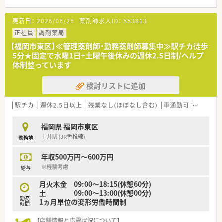
【法人特徴について】
更新日：
2026/06/26
薬剤師求人ID：
553813
■福岡県内を中心に116店舗を展開しており、九州エリアでも最
大級の規模を誇る薬局です。
正社員
調剤薬局
■病院門前から医療モール型まで幅広い店舗形態があり、薬剤師
【福岡市東区】≪管理薬剤師・勤務薬剤師募集中≫駅チカ徒歩
として多様な経験を積めます。
5分★固定で水曜1日+土曜午後休みの週休2.5日制/ヘルプ
■地域の医療インフラとして安定した経営基盤を持ち、長く安心
体制整っています
して働き続けられる環境です。
検討リストに追加
【職場環境と雰囲気】
■20代から30代の子育て世代が多く活躍しており、互いに理解
し合える温かい雰囲気の職場です。
駅チカ
週休2.5日以上
残業なし(ほぼなし含む)
車通勤可
高給与(6
■近隣店舗との連携が強くヘルプ体制が整っているため、急な休
みでも安心して対応できます。
福岡県 福岡市東区
■社員同士の仲が良く、人間関係が良好なため、長く定着して働
土井駅 (JR香椎線)
勤務地
くことができる環境があります。
年収500万円～600万円
【やりがい/おすすめポイント】
■完全週休2日制で年間休日も多く、メリハリをつけて仕事に取
※経験考慮
給与
り組める点が大きな魅力です。
月火木金 09:00～18:15(休憩60分)
■外部医療機関と提携したがん専門薬剤師研修など、高度なスキ
土 09:00～13:00(休憩00分)
ル習得の機会が豊富にあります。
勤務
1ヵ月単位の変形労働時間制
■会社の利益は社員に還元する方針があり、頑張りが給与や待遇
時間
に反映されやすい環境です。
【店舗情報と応需状況について】