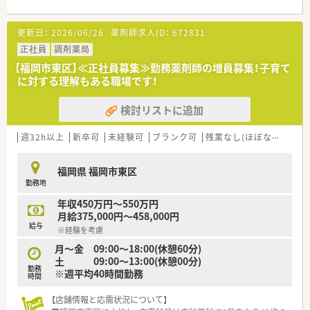
■今回は欠員補充のための募集であり、即戦力としてご活躍いた
だける薬剤師の方を求めています。
更新日：
2026/06/26
薬剤師求人ID：
672831
■超高齢社会で必要不可欠な在宅医療に意欲的に取り組める方
を特に歓迎いたします。
正社員
調剤薬局
■多様な働き方を希望する方や、キャリアアップを目指したい方
【福岡市東区】≪正社員募集≫勤務薬剤師の増員募集！子育て
も大歓迎です。
に対する理解もある職場です！
【こんな取り組みをしています】
検討リストに追加
■2021年12月に東京証券取引所グロース市場へ新規上場し、成
長を続けています。
■自社開発の在宅業務専用システムを導入し、現場の薬剤師の意
週32h以上
新卒可
未経験可
ブランク可
残業なし(ほぼなし含む)
見を反映しています。
■オンライン服薬指導や地域連携薬局など、最先端の取り組みを
福岡県 福岡市東区
積極的に実施しています。
勤務地
【やりがい/おすすめポイント】
年収450万円～550万円
■在宅業務専用システムの導入により、薬剤師は本来業務に集中
月給375,000円～458,000円
できます。
給与
※経験を考慮
■女性の育休取得率100%であり、男性の育休取得実績も多数あ
ります。
月～金 09:00～18:00(休憩60分)
■転居を伴う異動が基本的にはなく、安心して長期的にご勤務い
土 09:00～13:00(休憩00分)
勤務
ただけます。
※週平均40時間勤務
時間
【店舗情報と応需状況について】