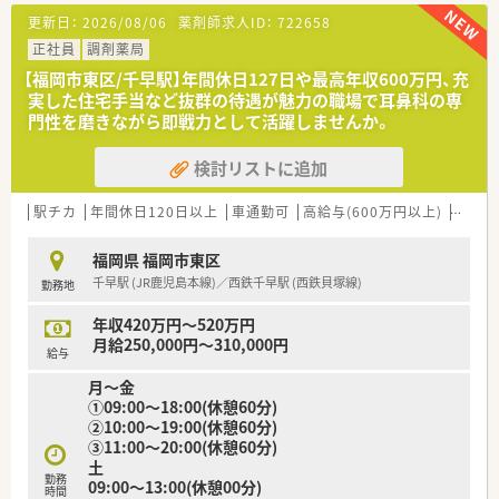
■福岡県ほか全国に約100店舗（関連会社店舗含む）展開中のチ
更新日：
2026/08/06
薬剤師求人ID：
722658
ェーン薬局で地域に密着した調剤専門のチェーン店として発展
している会社です。
正社員
調剤薬局
■新規開局のほか、M&Aも行っており、毎年着実に店舗数を伸ば
【福岡市東区/千早駅】年間休日127日や最高年収600万円、充
しています。
実した住宅手当など抜群の待遇が魅力の職場で耳鼻科の専
■調剤薬局、医薬品販売、介護用品販売・リースなど幅広く事業を
門性を磨きながら即戦力として活躍しませんか。
行っています。
検討リストに追加
＜働きやすい職場環境＞
■社員の定着率が非常に高く、特に福岡では評判のよい会社で
す。
駅チカ
年間休日120日以上
車通勤可
高給与(600万円以上)
教育制
■福利厚生に加えて、年間休日127日（令和3年度）と年間休日数
の多さが社員の定着と働きやすさに繋がっています。
福岡県 福岡市東区
■産育休の実績、復帰率も高く、女性でも管理薬剤師やマネージ
千早駅 (JR鹿児島本線)／西鉄千早駅 (西鉄貝塚線)
勤務地
ャーで活躍されている方もいらっしゃいます。
■年に1回は自己申告書を部長に提出。職場での悩みやキャリア
年収420万円～520万円
に対する希望を人事に反映させております。
月給250,000円～310,000円
給与
＜社員の頑張りを評価・サポート＞
月～金
■認定薬剤師の取得に関してはeラーニングを活用。会社から1
①09:00～18:00(休憩60分)
万円の補助がございます。
②10:00～19:00(休憩60分)
■自己目標シートを導入。半期ごとに面談を通して摺り合わせ
③11:00～20:00(休憩60分)
を実施。
土
目標に向けて努力した人を評価する仕組みを作っていらっし
勤務
09:00～13:00(休憩00分)
ゃいます。
時間