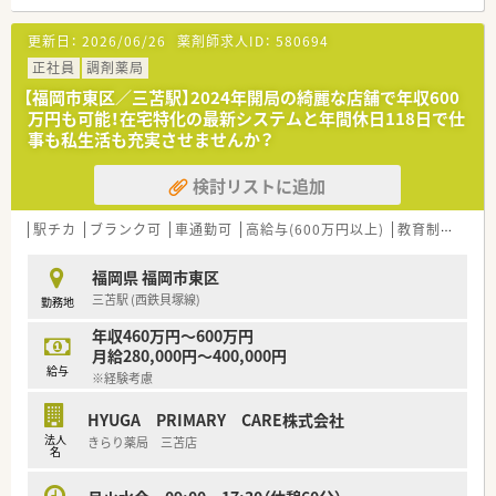
更新日：
2026/06/26
薬剤師求人ID：
580694
正社員
調剤薬局
【福岡市東区／三苫駅】2024年開局の綺麗な店舗で年収600
万円も可能！在宅特化の最新システムと年間休日118日で仕
事も私生活も充実させませんか？
検討リストに追加
駅チカ
ブランク可
車通勤可
高給与(600万円以上)
教育制度あり
福岡県 福岡市東区
三苫駅 (西鉄貝塚線)
勤務地
年収460万円～600万円
月給280,000円～400,000円
給与
※経験考慮
HYUGA PRIMARY CARE株式会社
法人
きらり薬局 三苫店
名