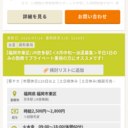
ます。32種類の資格取得サポートや充実した研修制度があり、専
意されており、日々の生活面でも大きなメリットがあります。
門性を高めたい方にぴったりの職場です。
詳細を見る
お問い合わせ
【店舗情報と応需状況について】
■和白駅から徒歩8分に位置し、近隣の大型総合病院等の総合科
目を1日200枚ほど応需しており、幅広い知識を習得できる環境
です。
更新日：
2026/07/14
薬剤師求人ID：
521697
■近隣には複数のクリニックもあり、多様な処方箋に触れること
で、薬剤師としての臨床経験を確実に積むことが可能となってい
派遣
調剤薬局
ます。
【福岡市東区/JR奈多駅】＜8月中旬～派遣募集＞平日3日の
■薬剤師も常時10名以上在籍している大型店舗になります。
みの勤務でプライベート重視の方にオススメです！
【法人特徴について】
検討リストに追加
■大手チェーンのグループ会社として、九州や中国エリアを中心
に39店舗を展開し、強固な経営基盤と安定性を誇る法人です。
■業界最大級のネットワークを構築しており、地域連携薬局や健
駅チカ
年間休日120日以上
土日祝休み
土日休み(相談可含む)
週休
康サポート薬局の認定を受けるなど、地域密着型の運営をしてい
ます。
福岡県 福岡市東区
■DX推進に注力しており、薬剤師全員にタブレットを配布する
奈多駅 (JR香椎線)
勤務地
など、スマート薬歴システムの導入により業務効率化を図ってい
ます。
時給2,500円～2,800円
【勤務実態について】
※経験考慮
給与
■残業代は1分単位で計算されており、始業前の打刻も勤務時間
火水金 09:00～18:00(休憩60分)
としてカウントされるため、サービス残業が一切ない環境です。