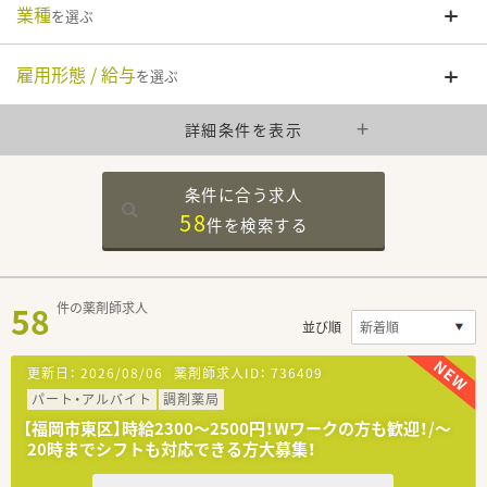
業種
を選ぶ
雇用形態 / 給与
を選ぶ
詳細条件を表示
条件に合う求人
58
件を
検索する
58
件の薬剤師求人
並び順
更新日：
2026/08/06
薬剤師求人ID：
736409
パート・アルバイト
調剤薬局
【福岡市東区】時給2300～2500円！Wワークの方も歓迎！/～
20時までシフトも対応できる方大募集！