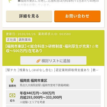
■福岡市東区に立地し、応需科目は内科単科で1日あたり40枚の
処方箋を応需しています。
■最寄り駅からの距離は車で4分ほどと、公共交通機関での通勤
は難しく車通勤が可能です。
詳細を見る
お問い合わせ
■勤務体制は正社員薬剤師1名、パート薬剤師1名、事務員2名の
計4名体制で運営しています。
【募集背景と求める人物像について】
更新日：
2026/06/26
薬剤師求人ID：
663580
■今回は今後の業務拡大を見据えた増員募集であり、地域に貢献
したいという熱意のある方を求めています。
正社員
調剤薬局
■薬剤師の職能を高める努力を惜しまず、積極的に業務に取り組
【福岡市東区】≪総合科目≫研修制度・福利厚生が充実！☆年
むことができる人材を歓迎いたします。
収～500万円/在宅あり
■できれば女性で50代前半くらいまでの方が理想とされてお
り、性別は男女比により検討されます。
検討リストに追加
【法人特徴について】
■2020年の開局より地域に根差したまちの薬局として、質の高
駅チカ
残業なし(ほぼなし含む)
認定薬剤師取得支援あり
教育制度あり
いサービス提供を目指しています。
■代表が現場で勤務されており、薬剤師会で監事を務めるなど地
福岡県 福岡市東区
域医療に貢献されていることが特徴です。
馬出九大病院前駅 (福岡市営地下鉄箱崎線)
勤務地
■スタッフ同士が助け合いながら店舗運営をする風土があり、ア
ットホームな雰囲気で働くことができます。
年収440万円～500万円
月給293,000円～333,000円
【求人情報について】
給与
※経験・エリアを考慮
■給与は年収450万円から550万円の提示が可能で、経験やスキ