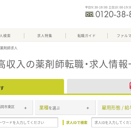
平日9：30-19：00 土日10：00-19：
人検索
求人特集
転職ガイド
ファル
高収入
の薬剤師転職・求人情報
す
業種
雇用形態 / 給
福岡市東区
を選ぶ
求人IDで検索