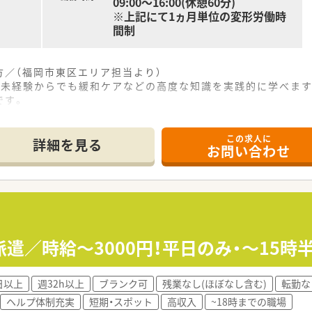
09:00～16:00(休憩60分)
※上記にて1ヵ月単位の変形労働時
間制
／（福岡市東区エリア担当より）
、未経験からでも緩和ケアなどの高度な知識を実践的に学べま
です。
この求人に
分ほどとアクセスが非常に良く、毎日の通勤に便利な立地環境が
詳細を見る
お問い合わせ
面で処方箋を応需しており、1日に約40枚ほどの処方箋に対応
設への在宅業務に特化しており、地域医療に深く貢献できるやり
て】
の欠員補充に伴い、新たに正社員として一緒に働ける方を急募し
件となるため、日常的に安全運転をされている方を積極的に求め
心があり、患者様のために前向きに日々の業務に取り組める方を
遣／時給～3000円！平日のみ・～15
している企業が運営しており、安定した経営基盤のもと安心して
日以上
週32h以上
ブランク可
残業なし(ほぼなし含む)
転勤な
システムを導入しており、現場で働くスタッフの業務負担軽減に
ヘルプ体制充実
短期・スポット
高収入
~18時までの職場
イフスタイルに合わせた雇用形態の変更にも柔軟に対応し多様