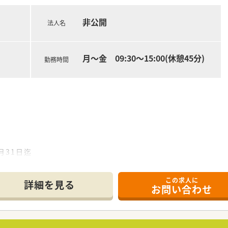
非公開
法人名
メイン業務となり、患者様の生活環境に寄り添った丁寧な服薬指
加えて、医師や看護師などの多職種と連携しながら最適な医療を
報告書の作成など、一定のITツールをしっかりと活用した業
月～金 09:30～15:00(休憩45分)
勤務時間
月31日迄
この求人に
分)
詳細を見る
お問い合わせ
*******