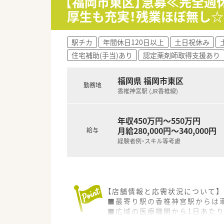
【福岡市東区】急募≪完全週
■有給休暇の取得促進にも力を入
厚生も充実！残業ほぼ無し☆
【やりがい/おすすめポイント】
■地域住民の生活をトータルサ
駅チカ
年間休日120日以上
土日祝休み
■最新の監査システムなど機械
住宅補助(手当)あり
認定薬剤師取得支援あり
■社員割引制度や退職金制度な
福岡県 福岡市東区
勤務地
香椎神宮駅 (JR香椎線)
年収450万円～550万円
月給280,000円～340,000円
給与
経験者例・スキル等考慮
【店舗情報と応需状況について】
■最寄り駅の香椎神宮駅からは車
■広域の医療機関から1日あたり
■薬剤師は正社員9名とパート1