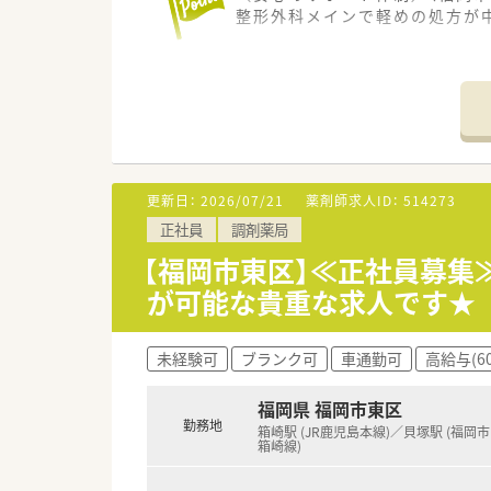
整形外科メインで軽めの処方が
【店舗情報と応需状況について】
■和白駅から徒歩14分の場所あ
■整形外科の処方箋をメインに
■1日あたり60枚から70枚程
【法人特徴について】
■福岡県と佐賀県で複数の店舗
更新日：
2026/07/21
薬剤師求人ID：
514273
■従業員一人ひとりが求める働
正社員
調剤薬局
■医薬品の卸業や人材紹介業な
【福岡市東区】≪正社員募集
【求人情報について】
が可能な貴重な求人です★
■管理薬剤師として年収550万
■年間休日は125日をしっかり
■全身マッサージ機などを完備
未経験可
ブランク可
車通勤可
高給与(6
福岡県 福岡市東区
勤務地
箱崎駅 (JR鹿児島本線)／貝塚駅 (福岡
箱崎線)