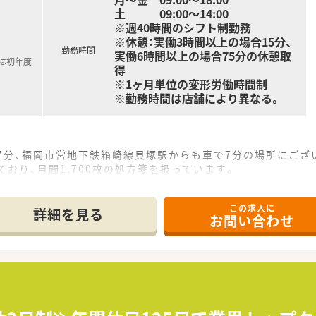
土 09:00～14:00
※週40時間のシフト制勤務
※休憩：実働3時間以上の場合15分、
勤務時間
実働6時間以上の場合75分の休憩取
記は初年度
得
※1ヶ月単位の変形労働時間制
※勤務時間は店舗により異なる。
7分、福岡市営地下鉄箱崎線貝塚駅からも車で7分の場所にござ
ており、月間1,700枚の処方箋を扱っています。
2名が在籍しており、安定した人員体制です。
この求人に
て】
詳細を見る
お問い合わせ
充のため、正社員薬剤師の増員を計画しています。
ることに情熱を持ち、積極的に業務に取り組める方を歓迎します
囲と協調しながら業務を進められる方を求めています。
半から19時にはほとんどの店舗で帰宅が可能です。
25枚前後と設定され、無理なく投薬対応ができます。