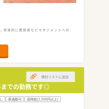
す。将来的に薬局長などマネジメントへの
整っております。
しております。
がいのある環境です。
ている状況です。
検討リストに追加
ております。
歓迎いたします。
時半までの勤務です◎
就業できます。
し
車通勤可
高時給(2,500円以上)
努めております。
な働き方を支援しております。