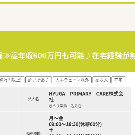
局≫高年収600万円も可能♪在宅経験が
00万円以上)
託児所あり
大手チェーン以外
高収入
在宅
HYUGA PRIMARY CARE株式会
社
法人名
きらり薬局 名島店
月～金
09:00～18:30(休憩60分)
土
勤務時間