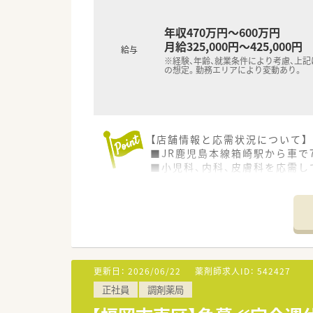
年収470万円～600万円
月給325,000円～425,000円
給与
※経験、年齢、就業条件により考慮、上
の想定。勤務エリアにより変動あり。
【店舗情報と応需状況について】
■JR鹿児島本線箱崎駅から車で
■小児科、内科、皮膚科を応需し
■薬剤師4名（正社員）と事務員
【募集背景と求める人物像につい
■今後の店舗展開とサービス拡
■地域住民の健康をサポートす
■チームワークを大切にし、周
更新日：
2026/06/22
薬剤師求人ID：
542427
【勤務実態について】
正社員
調剤薬局
■基本的に残業は少なく、18時
■一人あたりの処方箋枚数は1日