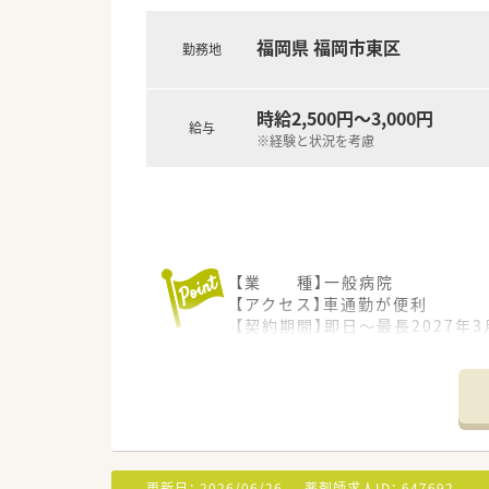
【想定される業務内容】
福岡県 福岡市東区
勤務地
■個人宅や施設への在宅訪問が
■店舗内での調剤や監査業務に
■専用システムを用いた在宅訪問
時給2,500円～3,000円
給与
※経験と状況を考慮
【業 種】一般病院
【アクセス】車通勤が便利
【契約期間】即日～最長2027年3
【想定時給】2,500～3,000円
【勤務時間】
月～金 09:00～17:30(休憩45
【応需科目】小児科
【人員体制】薬剤師：15名
*************************
更新日：
2026/06/26
薬剤師求人ID：
647692