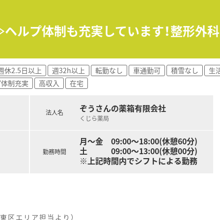
ルマスタッフ／
で担当がつきしっかりサポート！
0時間以上)/雇用保険/薬剤師賠償責任保険
≫ヘルプ体制も充実しています！整形外
ヶ月以上勤務)、夏季休暇、慶弔休暇など
探しします！
ださい。
週休2.5日以上
週32h以上
転勤なし
車通勤可
積雪なし
生
プ体制充実
高収入
在宅
ぞうさんの薬箱有限会社
法人名
くじら薬局
月～金 09:00～18:00(休憩60分)
土 09:00～13:00(休憩00分)
勤務時間
※上記時間内でシフトによる勤務
東区エリア担当より）