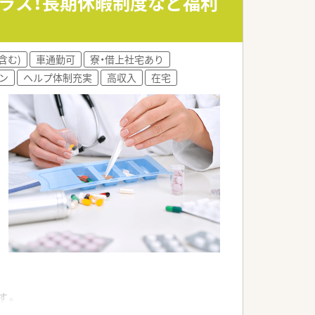
クラス！長期休暇制度など福利
含む)
車通勤可
寮・借上社宅あり
ン
ヘルプ体制充実
高収入
在宅
す。
。