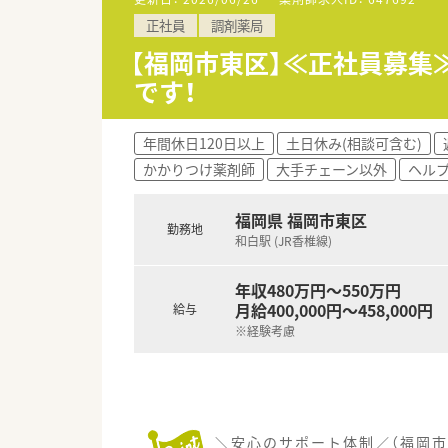
＼手厚いサポートが魅力のファ
正社員
調剤薬局
■万全のサポート体制：2名体制
■各種保険を完備：社会保険(週2
【福岡市東区】≪正社員募集
■充実の休暇制度：有給休暇(6
です！
ご希望条件に合わせて求人をお
まずはお気軽にお問い合わせく
年間休日120日以上
土日休み(相談可含む)
かかりつけ薬剤師
大手チェーン以外
ヘル
福岡県 福岡市東区
勤務地
和白駅 (JR香椎線)
年収480万円～550万円
月給400,000円～458,000円
給与
※経験考慮
＼安心のサポート体制／（福岡市