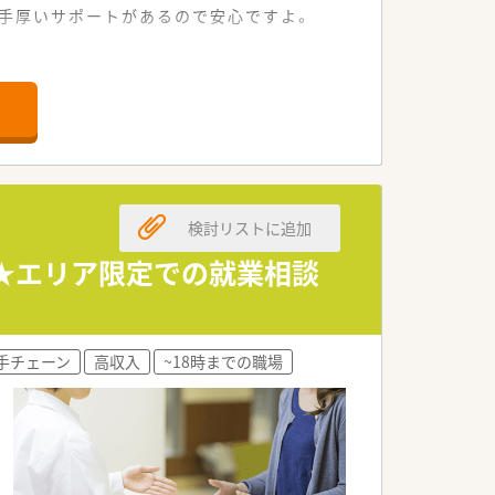
手厚いサポートがあるので安心ですよ。
ます。
業です。
す。
検討リストに追加
です。
集★エリア限定での就業相談
す。
も可能です。
間です。
手チェーン
高収入
~18時までの職場