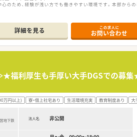
中心のため、経験が浅い方でも働きやすい環境です。本部からの
り、非常に綺麗で快適な環境が整った薬局です。
この求人に
応需しており、比較的軽めの内容が中心のため専門性を高められ
詳細を見る
お問い合わせ
の処方箋を応需しており、無理なく働ける環境です。
を展開しており、今後も毎年新しい店舗を増やしていく方針の企
き方や理想像に合わせて、就業条件などを柔軟に調整してくれま
ど、別法人でも多角的に事業を展開している非常に安定した組織
≫★福利厚生も手厚い大手DGSでの募
円から600万円以上を目指すことが可能な、大変魅力的な求人で
と確保しており、週休3日制などライフスタイルに合わせた相談
しており、患者様も従業員もリラックスできる広々とした店内空
00万円以上)
寮・借上社宅あり
生活環境充実
教育制度あり
大
非公開
法人名
市営地下鉄
月～金 09:00～18:00