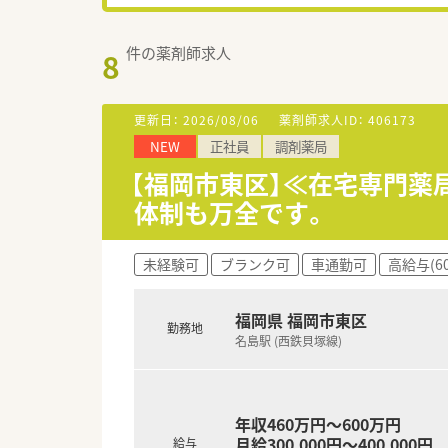
件の薬剤師求人
8
更新日：
2026/08/06
薬剤師求人ID：
406173
NEW
正社員
調剤薬局
【福岡市東区】≪在宅専門薬
体制も万全です。
未経験可
ブランク可
車通勤可
高給与(6
福岡県 福岡市東区
勤務地
名島駅 (西鉄貝塚線)
年収460万円～600万円
月給300,000円～400,000円
給与