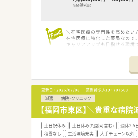
※経験考慮
＼在宅医療の専門性を高めたい方
在宅医療に特化した薬局なので
キャリアアップも目指せる環境
【店舗情報と応需状況について】
■最寄りの名島駅から徒歩で4
■近隣の医療機関などから幅広く
■個人宅である居宅や高齢者施
【募集背景と求める人物像につい
更新日：
2026/07/08
薬剤師求人ID：
707568
■現在店舗で活躍中のスタッフ
派遣
病院・クリニック
■業務上でお車の運転が必須条
■これからの在宅医療に強い関
【福岡市東区】＼貴重な病院派
【法人特徴について】
■成長市場において上場を果た
土日祝休み
土日休み(相談可含む)
週休2.5
■自社開発した独自の在宅専用
積雪なし
生活環境充実
大手チェーン以外
■社内でのジョブチェンジやラ