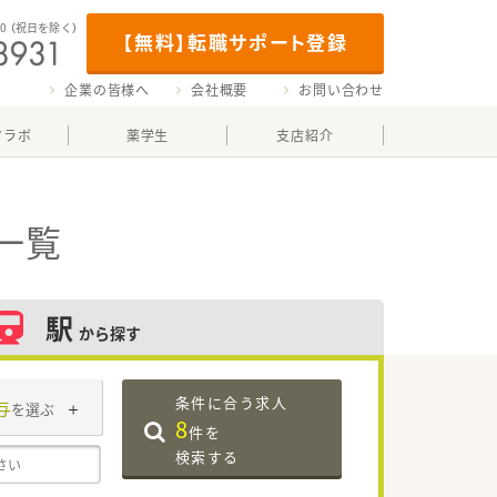
00
（祝日を除く）
【無料】転職サポート登録
企業の皆様へ
会社概要
お問い合わせ
マラボ
薬学生
支店紹介
一覧
駅
から探す
条件に合う求人
与
を選ぶ
8
件を
検索する