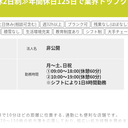
休2日制≫年間休日125日で業界トップ
れており、年間平均12日の取得実績があります。
ポートできる健康サポート薬局としての役割を担えます。
土日休み(相談可含む)
週32h以上
ブランク可
残業なし(ほぼなし
化を進めることで、効率良く業務に取り組めます。
積雪なし
生活環境充実
教育制度あり
シフト制
大手チェー
ど、従業員が安心して働ける制度が多数用意されています。
非公開
法人名
月～土、日祝
①09:00～18:00(休憩60分)
勤務時間
②10:00～19:00(休憩60分)
※シフトにより1日8時間勤務
で10分ほどの距離に位置する、通勤にも便利な店舗です。
70～150枚の処方箋を応需しており、幅広い処方経験を積めま
名が在籍しており、常時5～6名体制で安心して業務に臨めます