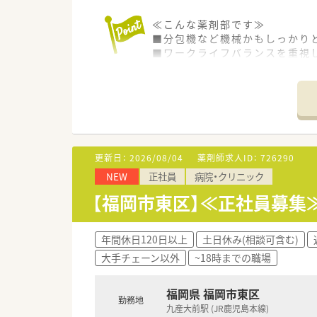
≪こんな薬剤部です≫
■分包機など機械かもしっかり
■ワークライフバランスを重視
■残業が難しい場合は定時で終
■患者様は認知症の患者様が多
≪こんな病院です≫
■2,000年よりうつ病、神経
■退院後の方々のために、施設
■2020年には、より良い入院
更新日：
2026/08/04
薬剤師求人ID：
726290
NEW
正社員
病院・クリニック
【福岡市東区】≪正社員募集≫
年間休日120日以上
土日休み(相談可含む)
大手チェーン以外
~18時までの職場
福岡県 福岡市東区
勤務地
九産大前駅 (JR鹿児島本線)