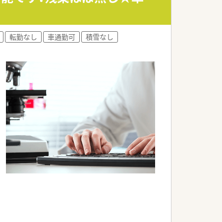
転勤なし
車通勤可
積雪なし
。