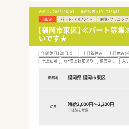
■2020年には、より良い入院
更新日：
2026/08/04
薬剤師求人ID：
733885
NEW
パート・アルバイト
病院・クリニック
【福岡市東区】≪パート募集
いです★
年間休日120日以上
土日祝休み
土日休み(
車通勤可
寮・借上社宅あり
積雪なし
大
福岡県 福岡市東区
勤務地
時給2,000円～2,200円
給与
※経験を考慮