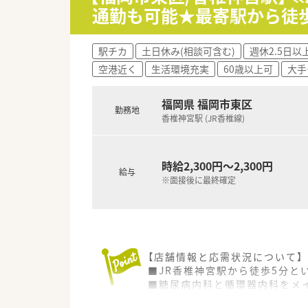
通勤も可能★最寄駅から徒
駅チカ
土日休み(相談可含む)
週休2.5日以
空港近く
生活環境充実
60歳以上可
大手
福岡県 福岡市東区
勤務地
香椎神宮駅 (JR香椎線)
時給2,300円～2,300円
給与
※面接後に最終確定
【店舗情報と応需状況について】
■JR香椎神宮駅から徒歩5分と
■糖尿病内科と循環器内科をメイ
■基本は2名体制を維持して業