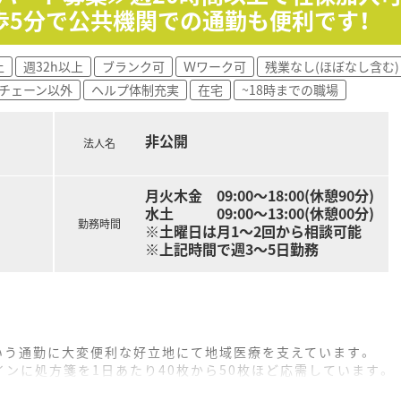
歩5分で公共機関での通勤も便利です！
上
週32h以上
ブランク可
Ｗワーク可
残業なし(ほぼなし含む)
チェーン以外
ヘルプ体制充実
在宅
~18時までの職場
非公開
法人名
月火木金 09:00～18:00(休憩90分)
水土 09:00～13:00(休憩00分)
勤務時間
※土曜日は月1～2回から相談可能
※上記時間で週3～5日勤務
いう通勤に大変便利な好立地にて地域医療を支えています。
ンに処方箋を1日あたり40枚から50枚ほど応需しています。
務を行いますが瞬間的に薬剤師1名体制になる場合もございます