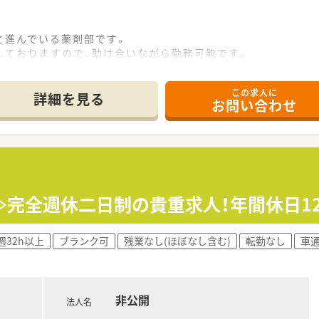
と進んでいる薬剤部です。
しておりますので、助け合いながら勤務可能です。
業も可能です。
く、老老介護の方も多いです。
この求人に
詳細を見る
お問い合わせ
症、老年期の精神医療を中心に診療を行って参りました。
を併設して地域に根ざした医療を続けております。
環境の提供のため、本館の改築と新病棟を増築いたしました。
完全週休二日制の貴重求人！年間休日120
週32h以上
ブランク可
残業なし(ほぼなし含む)
転勤なし
車
非公開
法人名