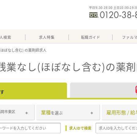
平日9：30-19：00 土日10：00-19：
人検索
求人特集
転職ガイド
ファル
(ほぼなし含む)
残業なし(ほぼなし含む)
の薬剤
す
業種
雇用形態 / 給
福岡市東区
を選ぶ
求人IDで検索