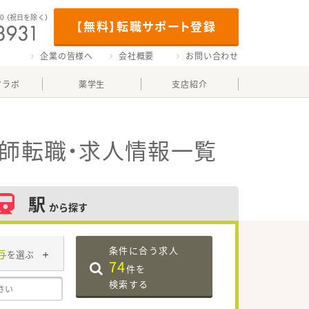
00
（祝日を除く）
【無料】転職サポート登録
企業の皆様へ
会社概要
お問い合わせ
マラボ
薬学生
支店紹介
師転職・求人情報一覧
駅
から探す
条件に合う求人
与
を選ぶ
74
件を
検索する