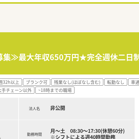
募集≫最大年収650万円★完全週休二日制
週32h以上
ブランク可
残業なし(ほぼなし含む)
転勤なし
車
大手チェーン以外
~18時までの職場
非公開
法人名
月～土 08:30～17:30(休憩60分)
勤務時間
※シフトによる週40時間勤務