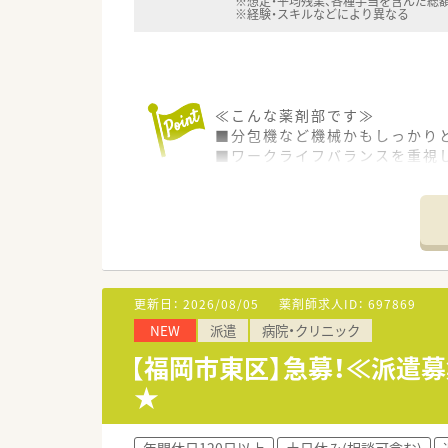
※想定・平均残業、各種手当を含んだ総
※経験・スキルなどにより異なる
≪こんな薬剤部です≫
■分包機など機械かもしっかり
■ワークライフバランスを重視
■残業が難しい場合は定時で終
■患者様は認知症の患者様が多
≪こんな病院です≫
■2,000年よりうつ病、神経
■退院後の方々のために、施設
■2020年には、より良い入院
更新日：
2026/08/05
薬剤師求人ID：
697869
NEW
派遣
病院・クリニック
【福岡市東区】急募！≪派遣
★
年間休日120日以上
土日休み(相談可含む)