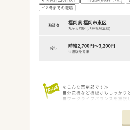
~18時までの職場
福岡県 福岡市東区
勤務地
九産大前駅 (JR鹿児島本線)
時給2,700円～3,200円
給与
※経験を考慮
≪こんな薬剤部です≫
■分包機など機械かもしっかり
■ワークライフバランスを重視
■残業が難しい場合は定時で終
■患者様は認知症の患者様が多
≪こんな病院です≫
■2,000年よりうつ病、神経
■退院後の方々のために、施設