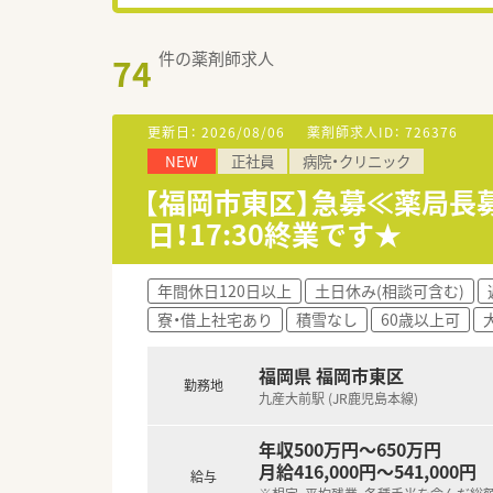
件の薬剤師求人
74
更新日：
2026/08/06
薬剤師求人ID：
726376
NEW
正社員
病院・クリニック
【福岡市東区】急募≪薬局長
日！17:30終業です★
年間休日120日以上
土日休み(相談可含む)
寮・借上社宅あり
積雪なし
60歳以上可
福岡県 福岡市東区
勤務地
九産大前駅 (JR鹿児島本線)
年収500万円～650万円
月給416,000円～541,000円
給与