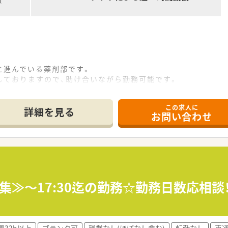
額
と進んでいる薬剤部です。
しておりますので、助け合いながら勤務可能です。
業も可能です。
く、老老介護の方も多いです。
この求人に
詳細を見る
お問い合わせ
症、老年期の精神医療を中心に診療を行って参りました。
を併設して地域に根ざした医療を続けております。
環境の提供のため、本館の改築と新病棟を増築いたしました。
募集≫～17:30迄の勤務☆勤務日数応相
週32h以上
ブランク可
残業なし(ほぼなし含む)
転勤なし
車