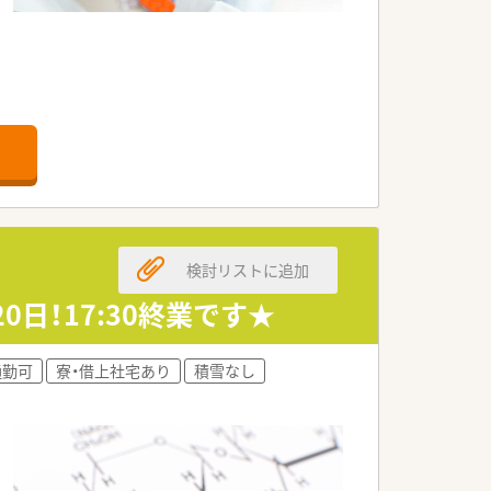
検討リストに追加
日！17:30終業です★
通勤可
寮・借上社宅あり
積雪なし