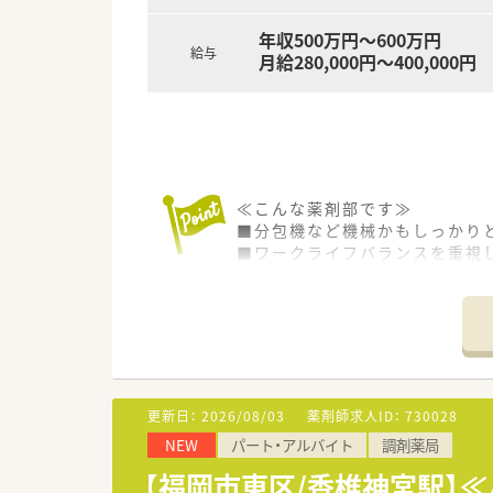
年収500万円～600万円
給与
月給280,000円～400,000円
≪こんな薬剤部です≫
■分包機など機械かもしっかり
■ワークライフバランスを重視
■残業が難しい場合は定時で終
■患者様は認知症の患者様が多
≪こんな病院です≫
■2,000年よりうつ病、神経
■退院後の方々のために、施設
■2020年には、より良い入院
更新日：
2026/08/03
薬剤師求人ID：
730028
NEW
パート・アルバイト
調剤薬局
【福岡市東区/香椎神宮駅】