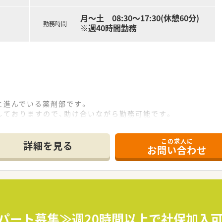
月～土 08:30～17:30(休憩60分)
勤務時間
※週40時間勤務
と進んでいる薬剤部です。
しておりますので、助け合いながら勤務可能です。
業も可能です。
く、老老介護の方も多いです。
この求人に
詳細を見る
お問い合わせ
症、老年期の精神医療を中心に診療を行って参りました。
を併設して地域に根ざした医療を続けております。
環境の提供のため、本館の改築と新病棟を増築いたしました。
≪パート募集≫週20時間以上で社保加入