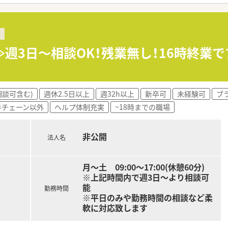
環境の提供のため、本館の改築と新病棟を増築いたしました。
≫週3日～相談OK！残業無し！16時終業
相談可含む)
週休2.5日以上
週32h以上
新卒可
未経験可
ブ
手チェーン以外
ヘルプ体制充実
~18時までの職場
非公開
法人名
月～土 09:00～17:00(休憩60分)
※上記時間内で週3日～より相談可
能
勤務時間
※平日のみや勤務時間の相談など柔
軟に対応致します