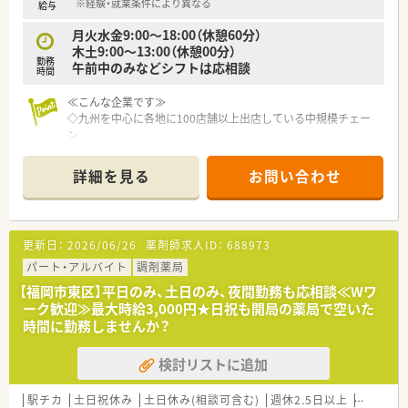
※経験・就業条件により異なる
給与
月火水金9:00～18:00（休憩60分）
木土9:00～13:00（休憩00分）
勤務
午前中のみなどシフトは応相談
時間
≪こんな企業です≫
◇九州を中心に各地に100店舗以上出店している中規模チェー
ン
◇地域の皆様に愛される薬局づくりをしている企業
詳細を見る
お問い合わせ
≪こんな薬局です≫
◇外科、小児科メインで在宅もございます。
◇事務の方もしっかりサポートしてくれます
◇ラウンダー社員の方もいるのでシフト調整も可
更新日：
2026/06/26
薬剤師求人ID：
688973
パート・アルバイト
調剤薬局
【福岡市東区】平日のみ、土日のみ、夜間勤務も応相談≪Wワ
ーク歓迎≫最大時給3,000円★日祝も開局の薬局で空いた
時間に勤務しませんか？
検討リストに追加
駅チカ
土日祝休み
土日休み(相談可含む)
週休2.5日以上
週32h以