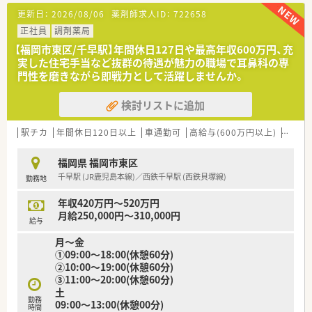
■福岡県ほか全国に約100店舗（関連会社店舗含む）展開中のチ
更新日：
2026/08/06
薬剤師求人ID：
722658
ェーン薬局で地域に密着した調剤専門のチェーン店として発展
している会社です。
正社員
調剤薬局
■新規開局のほか、M&Aも行っており、毎年着実に店舗数を伸ば
【福岡市東区/千早駅】年間休日127日や最高年収600万円、充
しています。
実した住宅手当など抜群の待遇が魅力の職場で耳鼻科の専
■調剤薬局、医薬品販売、介護用品販売・リースなど幅広く事業を
門性を磨きながら即戦力として活躍しませんか。
行っています。
検討リストに追加
＜働きやすい職場環境＞
■社員の定着率が非常に高く、特に福岡では評判のよい会社で
す。
駅チカ
年間休日120日以上
車通勤可
高給与(600万円以上)
教育制
■福利厚生に加えて、年間休日127日（令和3年度）と年間休日数
の多さが社員の定着と働きやすさに繋がっています。
福岡県 福岡市東区
■産育休の実績、復帰率も高く、女性でも管理薬剤師やマネージ
千早駅 (JR鹿児島本線)／西鉄千早駅 (西鉄貝塚線)
勤務地
ャーで活躍されている方もいらっしゃいます。
■年に1回は自己申告書を部長に提出。職場での悩みやキャリア
年収420万円～520万円
に対する希望を人事に反映させております。
月給250,000円～310,000円
給与
＜社員の頑張りを評価・サポート＞
月～金
■認定薬剤師の取得に関してはeラーニングを活用。会社から1
①09:00～18:00(休憩60分)
万円の補助がございます。
②10:00～19:00(休憩60分)
■自己目標シートを導入。半期ごとに面談を通して摺り合わせ
③11:00～20:00(休憩60分)
を実施。
土
目標に向けて努力した人を評価する仕組みを作っていらっし
勤務
09:00～13:00(休憩00分)
ゃいます。
時間