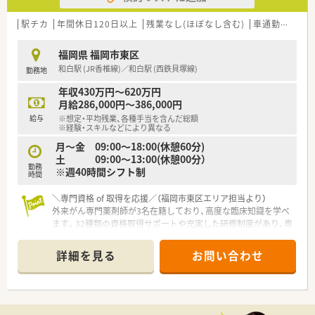
■調剤部門とドラッグ部門は明確に分かれており、レジ打ちや品
出し業務をすることなく専門業務に専念できる環境です。
駅チカ
年間休日120日以上
残業なし(ほぼなし含む)
車通勤可
高給
【こんな取り組みをしています】
福岡県 福岡市東区
■全店に最新の監査レンジをはじめとした調剤機器を導入して
和白駅 (JR香椎線)／和白駅 (西鉄貝塚線)
勤務地
おり、インシデント対策を徹底し安全性を高めています。
■地域住民の健康増進を目的とした各種健康セミナーや、スポー
年収430万円～620万円
ツイベントへの協賛など地域貢献に努めています。
月給286,000円～386,000円
■フィットネスクラブや漢方専門店とコラボレーションした店
給与
※想定・平均残業、各種手当を含んだ総額
舗を出店するなど、最先端の薬局運営に挑戦しています。
※経験・スキルなどにより異なる
月～金 09:00～18:00(休憩60分)
【やりがい/おすすめポイント】
土 09:00～13:00(休憩00分）
■外来の処方箋応需にとどまらず在宅医療から看取りまで経験
勤務
※週40時間シフト制
できるため、患者様に深く寄り添うやりがいを実感できます。
時間
■「健康経営優良法人ホワイト500」に連続して認定されており、
＼専門資格 of 取得を応援／（福岡市東区エリア担当より）
社員の健康と働きやすさが守られた安心の環境です。
外来がん専門薬剤師が3名在籍しており、高度な臨床知識を学べ
■生活用品や化粧品を優待価格で購入できる社員割引制度が用
ます。32種類の資格取得サポートや充実した研修制度があり、専
意されており、日々の生活面でも大きなメリットがあります。
門性を高めたい方にぴったりの職場です。
詳細を見る
お問い合わせ
【店舗情報と応需状況について】
■和白駅から徒歩8分に位置し、近隣の大型総合病院等の総合科
目を1日200枚ほど応需しており、幅広い知識を習得できる環境
です。
■近隣には複数のクリニックもあり、多様な処方箋に触れること