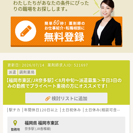
わたしたちがあなたの条件にぴった
で、薬剤師としての臨床経験を確実に積むことが可能となってい
りの職場をお探しします。
ます。
■薬剤師も常時10名以上在籍している大型店舗になります。
【法人特徴について】
■大手チェーンのグループ会社として、九州や中国エリアを中心
に39店舗を展開し、強固な経営基盤と安定性を誇る法人です。
■業界最大級のネットワークを構築しており、地域連携薬局や健
康サポート薬局の認定を受けるなど、地域密着型の運営をしてい
ます。
■DX推進に注力しており、薬剤師全員にタブレットを配布する
など、スマート薬歴システムの導入により業務効率化を図ってい
更新日：
2026/07/14
薬剤師求人ID：
521697
ます。
派遣
調剤薬局
【勤務実態について】
【福岡市東区/JR奈多駅】＜8月中旬～派遣募集＞平日3日の
■残業代は1分単位で計算されており、始業前の打刻も勤務時間
みの勤務でプライベート重視の方にオススメです！
としてカウントされるため、サービス残業が一切ない環境です。
■有給休暇の平均取得日数は年間11日程度と高く、消化率も
検討リストに追加
90％を超えているため、プライベートの予定も立てやすい職場
です。
駅チカ
年間休日120日以上
土日祝休み
土日休み(相談可含む)
週休
■営業時間は平日は18時までとなっており、夜遅い勤務が発生
しにくいため、仕事と家庭を両立させたい方にも非常に適してい
ます。
福岡県 福岡市東区
奈多駅 (JR香椎線)
勤務地
【職場環境と雰囲気】