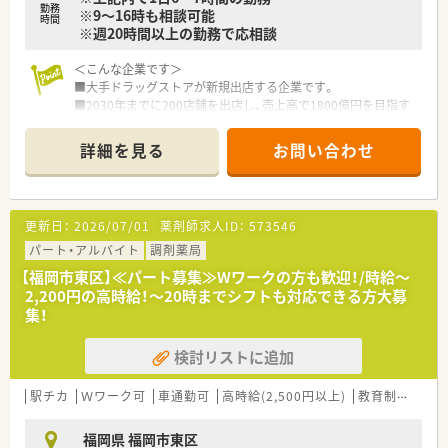
勤務
※9～16時も相談可能
です。
時間
※週20時間以上の勤務で応相談
＜こんな企業です＞
【こんな方が活躍中】
■大手ドラッグストアが新規出店する企業です。
■新規出店という変化の多い環境を楽しみながら、店舗のルール
■2030年までに200店舗を出店し、売上高で1800億円を目指す
作りや運営に主体的に関わっている前向きな薬剤師が活躍して
予定です。
います。
■全店、新規出店なので薬局の立ち上げを経験する事が可能で
■調剤だけでなくOTCの知識も深めたいという意欲的な薬剤師
詳細を見る
お問い合わせ
す。
が、大手ドラッグストアのノウハウを吸収しながら現場で輝いて
■店舗数の増加に応じてポジションも増加するので昇格の機会
います。
が多い企業です。
■在宅医療やかかりつけ薬剤師の取得を通じて、地域住民の健康
■ゼロから人間関係を構築していくので人間関係での悩みが少
を支えることに強いやりがいを感じる方が多く在籍していま
更新日：
2026/07/01
薬剤師求人ID：
573546
ない環境です。
す。
■調剤、OTC業務のどちらにも関わる事ができる職場です。
パート・アルバイト
調剤薬局
【福岡市東区】≪パート募集≫Wワークの方も歓迎！/時給～
2,200円の高時給！～20時までシフトも対応できる方大募
集！
検討リストに追加
駅チカ
Ｗワーク可
車通勤可
高時給(2,500円以上)
教育制度あり
福岡県 福岡市東区