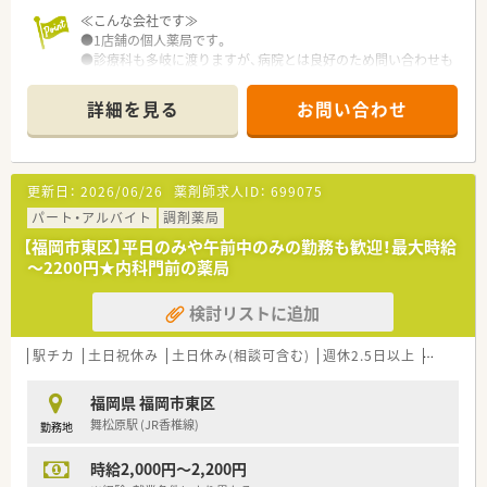
≪こんな会社です≫
●1店舗の個人薬局です。
●診療科も多岐に渡りますが、病院とは良好のため問い合わせも
しやすい環境です。
●処方箋はそれほど多くありませんが、一包化が多いため常に薬
詳細を見る
お問い合わせ
剤師3人になるような体制を組んでおります。
≪派遣でのお仕事とは≫
更新日：
2026/06/26
薬剤師求人ID：
699075
弊社の派遣社員としてご登録いただき、弊社の契約先で一定期
間お仕事をしていただくスタイルです。
パート・アルバイト
調剤薬局
【福岡市東区】平日のみや午前中のみの勤務も歓迎！最大時給
≪こんな方は派遣就業がオススメ≫
～2200円★内科門前の薬局
●経験、スキルをいかして高収入ご希望の方
●勉強のために、いろいろな薬局で経験を積みたい方
検討リストに追加
●旅行等で定期的に連休を取りたい方
●転居の可能性があり、期間を区切って就業したい方
●正社員で希望に合った転職先が見つかるまで、収入を途切れさ
駅チカ
土日祝休み
土日休み(相談可含む)
週休2.5日以上
週32h以
せたくない方
福岡県 福岡市東区
舞松原駅 (JR香椎線)
勤務地
時給2,000円～2,200円