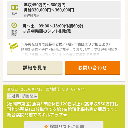
年収450万円～600万円
【勤務実態について】
月給320,000円～360,000円
■年間休日は118日と業界内でもトップクラスの多さを誇り、し
給与
※経験考慮
っかり休みを取りながら働くことが可能です。
■残業はほぼ発生しない環境を整えているため、終業後の予定も
月～土 09:00～18:00(休憩60分)
立てやすくワークライフバランスを保てます。
※週40時間のシフト制勤務
勤務
■男性社員の育児休暇取得も積極的に推進されており、ライフイ
時間
ベントに合わせた働きやすい制度が整っています。
＼多彩な研修で成長を支援／（福岡市東区エリア担当より）
階層別研修や専門別研修が充実しており、3年目で管理薬剤師を
目指せる環境が整っているため着実に成長できます。
【店舗情報と応需状況について】
詳細を見る
お問い合わせ
■最寄り駅であるJR香椎線の土井駅から徒歩で3分という、通勤
に大変便利なアクセス良好の立地に位置しております。
■ドラッグストアと併設された完全面対応の薬局であり、処方箋
の応需枚数は1日あたり50枚から60枚ほどとなります。
更新日：
2026/07/22
薬剤師求人ID：
674674
■人員体制は常勤薬剤師3名とパート薬剤師1名が在籍してお
り、調剤事務スタッフも3名体制で業務を支えています。
正社員
調剤薬局
【福岡市東区】急募！年間休日120日以上≪高年収550万円も
【法人特徴について】
可能≫残業代1分単位で支給！有給消化率も高い薬局です！
■福岡県と熊本県を中心に、調剤薬局とドラッグストアのチェー
総合病院門前でスキルアップ★
ン展開を100店舗以上行っており毎年成長しています。
■創業40年の歴史を持ち地域に根差した店舗運営を行い、各種
検討リストに追加
イベントを通じて地域医療をサポートしている企業です。