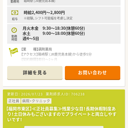
箱崎駅 (JR鹿児島本線)
勤務地
【法人特徴について】
時給2,400円～2,800円
■全国に多数の店舗を展開する安定した経営基盤を持ち、地域に
根差した医療の提供を大切にしている企業です。
※経験、シフト可能幅を考慮し決定
給与
■無理な店舗名の変更を伴わない店舗展開や、医療モール型の出
月火木金 9:30〜18:30(休憩60分)
店など多彩なアプローチで成長を続けています。
水土 9:00〜18:00(休憩60分)
■年に1回の自己申告書提出制度があり、職場での悩みや将来の
勤務
週4〜5日
キャリアに関する希望を人事に反映できます。
時間
【業 種】調剤薬局
【アクセス】箱崎駅 (JR鹿児島本線)から徒歩5分
【契約期間】即日～2ヶ月
【想定時給】2,400～2,800円
【勤務時間】
詳細を見る
お問い合わせ
月火木金 9:30〜18:30(休憩60分)
水土 9:00〜18:00(休憩60分)
週4〜5日
【応需科目】内科,心療内科,外科乳腺外科
更新日：
2026/07/23
薬剤師求人ID：
706238
【応需枚数】100枚/日
【人員体制】
正社員
病院・クリニック
薬剤師正社員2名、パート1名 事務
【福岡市東区】≪正社員募集≫残業少な目！長期休暇制度あ
り！土日休みもございますのでプライベートと両立しやす
********************************
いです！
＼手厚いサポートが魅力のファルマスタッフ／
■万全のサポート体制：2名体制で担当がつきしっかりサポート！