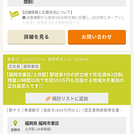
間制）
【店舗情報と応需状況について】
■JR香椎駅から徒歩3分の好立地に位置し、2025年にオープンし
た非常に清潔感のある調剤薬局です。
■近隣の眼科と整形外科をメインに応需しており、比較的軽めの
処方が多いため、落ち着いて業務に取り組める環境です。
詳細を見る
お問い合わせ
■店舗の体制は正社員1名と事務員1名の少人数精鋭で、地域の
皆様に寄り添うかかりつけ薬局としての機能を果たします。
【法人特徴について】
更新日：
2026/07/10
薬剤師求人ID：
558009
■北九州市に本社を構え全国に130店舗以上を展開しており、調
剤のみならず介護事業やOTC販売も手掛ける企業です。
正社員
調剤薬局
■地域密着型の経営を大切にしながら、有料老人ホームや居宅介
【福岡市東区/土井駅】 駅徒歩3分の好立地で完全週休2日制、
護など多角的な医療福祉サービスを総合的に提供しています。
残業10時間以内で年収550万円も目指せる地場大手薬局の
■新規開局を年間15件以上進めるなど成長著しい法人で、安定
正社員求人です◎
した経営基盤のもとで長期的にキャリアを形成できます。
検討リストに追加
【職場環境と雰囲気】
■風通しの良い社風が特徴で、社歴や年齢に関わらず意見を出し
やすく、新しいことにチャレンジできる活気ある環境です。
駅チカ
車通勤可
高給与(600万円以上)
認定薬剤師取得支援あり
■全自動散剤分包機や監査システムなどの最新設備を積極的に
導入し、薬剤師の対人業務に集中できる体制を整えています。
福岡県 福岡市東区
■近隣店舗との連携が密に取られており、困った際にもラウンダ
土井駅 (JR香椎線)
勤務地
ーやエリアマネージャーによる迅速なフォローが得られます。