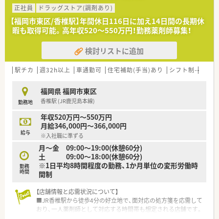
あり、薬局の立ち上げを一から経験したいという方を急募してい
正社員
ドラッグストア(調剤あり)
ます。
【福岡市東区/香椎駅】年間休日116日に加え14日間の長期休
■在宅業務やかかりつけ薬剤師、OTC販売に抵抗がなく、事務員
暇も取得可能。高年収520～550万円！勤務薬剤師募集！
が不在の環境でレセコン入力業務もこなせる方を求めていま
す。
検討リストに追加
■将来的に管理薬剤師として活躍したい意欲のある方や、企業の
成長に一丸となって取り組める柔軟な方を募集しています。
駅チカ
週32h以上
車通勤可
住宅補助(手当)あり
シフト制
かか
【法人特徴について】
■大手総合小売業社とドラッグストア大手が共同出資して設立
福岡県 福岡市東区
した企業で、安定した経営基盤と充実した教育体制が大きな強み
香椎駅 (JR鹿児島本線)
勤務地
です。
■2030年までに九州全域で200店舗の出店を目指しており、売
年収520万円～550万円
上高1800億円という壮大な目標を掲げて急成長を続けていま
月給346,000円～366,000円
す。
給与
※入社職に準ずる
■福岡県や熊本県を中心に新規店舗を続々と展開しており、地域
月～金 09:00～19:00(休憩60分)
に根ざしながら新しい薬局の形を創造している勢いのある企業
土 09:00～18:00(休憩60分)
です。
※1日平均8時間程度の勤務、1か月単位の変形労働時
勤務
時間
間制
【こんな方が活躍中】
【店舗情報と応需状況について】
■新規出店という変化の多い環境を楽しみながら、店舗のルール
■JR香椎駅から徒歩4分の好立地で、面対応の処方箋を応需して
作りや運営に主体的に関わっている前向きな薬剤師が活躍して
おり、一人薬剤師として対応する時間帯も想定される店舗です。
います。
■開局時間については月曜から金曜は19時まで、土曜日は18時
■調剤だけでなくOTCの知識も深めたいという意欲的な薬剤師