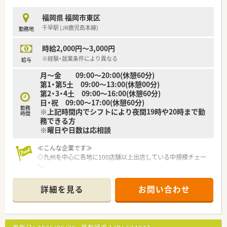
福岡県 福岡市東区
千早駅 (JR鹿児島本線)
勤務地
時給2,000円～3,000円
※経験・就業条件により異なる
給与
月～金 09:00～20:00(休憩60分)
第1・第5土 09:00～13:00(休憩00分)
第2・3・4土 09:00～16:00(休憩60分)
日・祝 09:00～17:00(休憩60分)
勤務
※上記時間内でシフトにより夜間19時や20時まで勤
時間
務できる方
※曜日や日数は応相談
≪こんな企業です≫
◇九州を中心に各地に100店舗以上出店している中規模チェー
ン
◇地域の皆様に愛される薬局づくりをしている企業
詳細を見る
お問い合わせ
≪こんな薬局です≫
◇整形外科、歯科メインで在宅なし、外来業務に専念できます。
◇一人薬剤師ですが事務の方がしっかりサポートしてくれます
◇ラウンダー社員の方もいるのでシフト調整も可