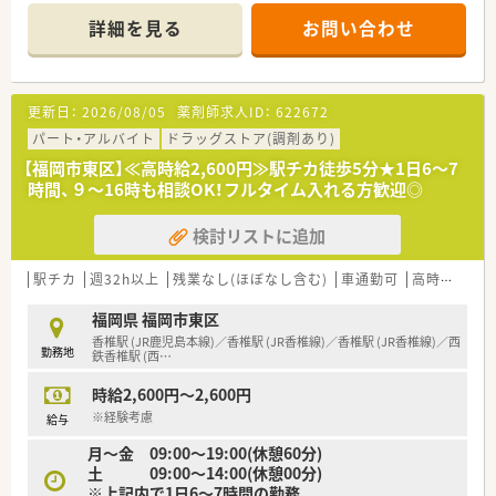
までの開局となっており、周辺地域の患者様の利便性を高めてい
が、大手ドラッグストアのノウハウを吸収しながら現場で輝いて
詳細を見る
お問い合わせ
ます。
います。
■処方箋枚数は1時間あたり2枚程度、1日で約16枚前後の応需が
■在宅医療やかかりつけ薬剤師の取得を通じて、地域住民の健康
見込まれており、落ち着いて一人ひとりの患者様に向き合える環
を支えることに強いやりがいを感じる方が多く在籍していま
境です。
す。
更新日：
2026/08/05
薬剤師求人ID：
622672
【募集背景と求める人物像について】
パート・アルバイト
ドラッグストア(調剤あり)
■今後の福岡県内での積極的な新規出店計画に伴う増員募集で
【福岡市東区】≪高時給2,600円≫駅チカ徒歩5分★1日6～7
あり、薬局の立ち上げを一から経験したいという方を急募してい
時間、９～16時も相談OK！フルタイム入れる方歓迎◎
ます。
■在宅業務やかかりつけ薬剤師、OTC販売に抵抗がなく、事務員
検討リストに追加
が不在の環境でレセコン入力業務もこなせる方を求めていま
す。
■将来的に管理薬剤師として活躍したい意欲のある方や、企業の
駅チカ
週32h以上
残業なし(ほぼなし含む)
車通勤可
高時給(2,500円以上)
成長に一丸となって取り組める柔軟な方を募集しています。
福岡県 福岡市東区
【法人特徴について】
香椎駅 (JR鹿児島本線)／香椎駅 (JR香椎線)／香椎駅 (JR香椎線)／西
勤務地
■大手総合小売業社とドラッグストア大手が共同出資して設立
鉄香椎駅 (西
…
した企業で、安定した経営基盤と充実した教育体制が大きな強み
時給2,600円～2,600円
です。
■2030年までに九州全域で200店舗の出店を目指しており、売
※経験考慮
給与
上高1800億円という壮大な目標を掲げて急成長を続けていま
月～金 09:00～19:00(休憩60分)
す。
土 09:00～14:00(休憩00分)
■福岡県や熊本県を中心に新規店舗を続々と展開しており、地域
※上記内で1日6～7時間の勤務
に根ざしながら新しい薬局の形を創造している勢いのある企業