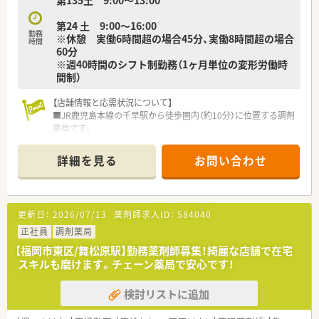
第135土 9:00～13:00
す。
■患者様との信頼関係を大切にし、質の高いサービスを提供する
第24 土 9:00～16:00
よう努めています。
勤務
※休憩 実働6時間超の場合45分、実働8時間超の場合
時間
60分
※週40時間のシフト制勤務（1ヶ月単位の変形労働時
間制）
【店舗情報と応需状況について】
■JR鹿児島本線の千早駅から徒歩圏内（約10分）に位置する調剤
薬局です。
■小児科、内科、耳鼻科を主に、平日は1日150枚から160枚、日曜
日は200枚から300枚の処方箋に対応しています。
詳細を見る
お問い合わせ
■薬剤師は通常4名から5名体制で、日曜日は6名体制となり安心
して業務に取り組めます。
【募集背景と求める人物像について】
更新日：
2026/07/13
薬剤師求人ID：
584040
■今回は体制強化のための欠員補充が目的であり、意欲のある方
のご応募をお待ちしております。
正社員
調剤薬局
■未経験の方やブランクがある方でも、前向きに業務を学ぶ意欲
【福岡市東区/舞松原駅】勤務薬剤師募集！綺麗な店舗で在宅
があれば歓迎されます。
スキルも磨けます。チェーン薬局で安心です！
■多くのスタッフと協力しながら業務を進めるため、協調性を大
切にできる方を求めています。
検討リストに追加
【法人特徴について】