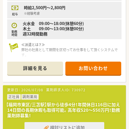
■離職率が非常に低いことが特徴であり、新卒の3年以内離職率
時給2,500円～2,800円
が5％程度と、長く安定して働ける良好な人間関係が築かれてい
※経験考慮
給与
ます。
■男女問わず育児休業の取得実績があり、子育てへの理解が深い
火水金 09:00～18:00(休憩60分)
風土のため、ライフステージの変化があっても安心して継続でき
木土 09:00～13:00(休憩00分)
ます。
勤務
週32時間勤務
時間
■店舗内にはがん専門薬剤師が在籍している場合もあり、専門性
の高いスタッフから刺激を受けながら成長できる雰囲気があり
≪派遣とは？≫
ます。
弊社の社員として期間を区切ってお仕事をして頂くシステムで
す。
長期でも短期でも、ご希望に合わせてお仕事をして頂く事が可能
です。
詳細を見る
お問い合わせ
◆こんな方に人気・オススメ
・転職活動中にブランクを空けたくない方
・様々な薬局で経験を積みたい方
更新日：
2026/07/08
薬剤師求人ID：
730972
・将来的に独立を検討している方
・転居や留学の予定があり、期間を区切って働きたい方
正社員
調剤薬局
・旅行や趣味の時間等ライフスタイルに合わせて休みを調整した
【福岡市東区/三苫駅】駅から徒歩4分！年間休日116日に加え
い方
14日間の長期休暇も取得可能。高年収520～550万円！勤務
・高時給で効率的に働きたい方
薬剤師募集！
◆派遣の魅力
検討リストに追加
・交通費は実費分支給