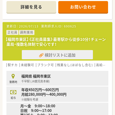
日10枚程度の対応です。
詳細を見る
お問い合わせ
■薬剤師は正社員2名とパート1名の計3名体制で、9割が在宅業
務という特徴があります。
【法人特徴について】
更新日：
2026/07/13
薬剤師求人ID：
690625
■「永」「真」「進」「信」という4つの想いを込めた法人理念を掲げ
ています。
正社員
調剤薬局
■地域の皆様に末永く真面目に向き合い、愛を持って接する薬局
【福岡市東区】《正社員募集》最寄駅から徒歩10分！チェーン
をめざしています。
薬局・複数名体制で安心です！
■患者様一人ひとりに寄り添い、地域医療の発展に貢献するとい
う明確なビジョンがあります。
検討リストに追加
【想定される業務内容】
■主に在宅業務として、地域の介護施設や患者様のご自宅へお薬
駅チカ
未経験可
ブランク可
残業なし(ほぼなし含む)
高給与(600万円以上)
を配達します。
■患者様のご自宅にて、お薬の飲み合わせや飲み方などの服薬指
福岡県 福岡市東区
導も担当します。
千早駅 (JR鹿児島本線)
勤務地
■調剤や監査、服薬指導といった薬局の基本的な業務も一通りお
任せします。
年収450万円～600万円
月給280,000円～400,000円
【こんな取り組みをしています】
給与
※経験を考慮
■定期的に勉強会を開催しており、薬剤師としてのスキルアップ
月～金 9:00～18:00
をサポートします。
日祝 9:00～17:00
■白衣の貸与や定期健康診断など、福利厚生も充実させていま