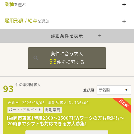
業種
を選ぶ
雇用形態 / 給与
を選ぶ
詳細条件を表示
条件に合う求人
93
件を
検索する
93
件の薬剤師求人
並び順
更新日：
2026/08/06
薬剤師求人ID：
736409
パート・アルバイト
調剤薬局
【福岡市東区】時給2300～2500円！Wワークの方も歓迎！/～
20時までシフトも対応できる方大募集！