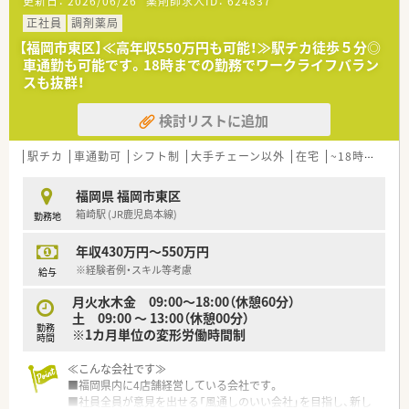
更新日：
2026/06/26
薬剤師求人ID：
624837
正社員
調剤薬局
【福岡市東区】≪高年収550万円も可能！≫駅チカ徒歩５分◎
車通勤も可能です。18時までの勤務でワークライフバラン
スも抜群！
検討リストに追加
駅チカ
車通勤可
シフト制
大手チェーン以外
在宅
~18時までの職場
福岡県 福岡市東区
箱崎駅 (JR鹿児島本線)
勤務地
年収430万円～550万円
※経験者例・スキル等考慮
給与
月火水木金 09:00～18:00（休憩60分）
土 09:00 ～ 13:00（休憩00分）
勤務
※1カ月単位の変形労働時間制
時間
≪こんな会社です≫
■福岡県内に4店舗経営している会社です。
■社員全員が意見を出せる「風通しのいい会社」を目指し、新し