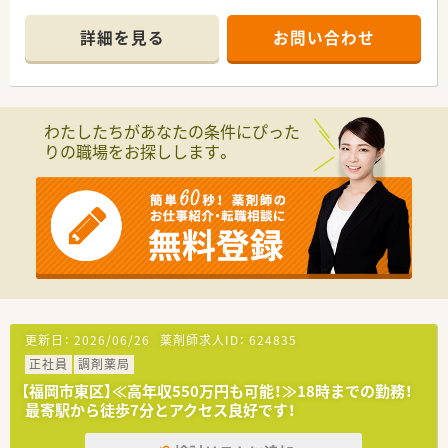
い環境を作り出しています。
■監査支援システムも導入済み。安全対策にも力を入れており、
詳細を見る
お問い合わせ
安心してご就業頂ける環境です。
■東区箱崎に3店舗、朝倉に1店舗を展開する個人薬局です。
■薬局として禁煙指導にも力を入れていらっしゃいます。
■社内研修なども充実しております。
わたしたちがあなたの条件にぴった
りの職場をお探しします。
更新日：
2026/06/26
薬剤師求人ID：
624835
正社員
調剤薬局
【福岡市東区】≪高年収550万円も可能！≫18時までの勤務！
最寄駅から徒歩7分とアクセス良好です！