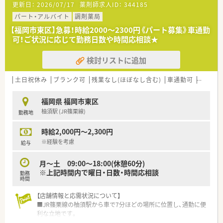
更新日：
2026/07/17
薬剤師求人ID：
344185
■各関連病院と連携で療養医療、救急医療両方の専門性・総合性
を兼ね備えた医療を行っているので、薬剤師としてのスキルアッ
パート・アルバイト
調剤薬局
プを図ることができます。
【福岡市東区】急募！時給2000～2300円《パート募集》車通勤
■お車での通勤が便利な立地です。
可！ご状況に応じて勤務日数や時間応相談★
■夜勤や、当直などはございません。
■残業時間は多い方で月10時間程度、少ない方は5時間未満と非
検討リストに追加
常に働きやすい環境です。
＜お休みの取り方について＞
土日祝休み
ブランク可
残業なし(ほぼなし含む)
車通勤可
シフト
■有給について、半休や、時間給といった取り方も可能です。お
子様の行事や、少しの時間だけ休みたい、といった方も流動的に
福岡県 福岡市東区
ご相談が出来る環境です。
柚須駅 (JR篠栗線)
勤務地
時給2,000円～2,300円
※経験を考慮
給与
月～土 09:00～18:00(休憩60分)
※上記時間内で曜日・日数・時間応相談
勤務
時間
【店舗情報と応需状況について】
■JR篠栗線の柚須駅から車で7分ほどの場所に位置し、通勤に便
利な立地です。
■呼吸器科や眼科など広域の総合科目を応需しており、外来は1