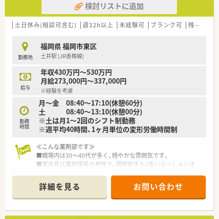
検討リストに追加
■各種保険を完備：社会保険(週20時間以上)/雇用保険/薬剤師賠
償責任保険
■充実の休暇制度：有給休暇(6ヶ月以上勤務)、夏季休暇、慶弔休
土日休み(相談可含む)
週32h以上
未経験可
ブランク可
残業なし(ほぼなし含む)
暇など
福岡県 福岡市東区
ご希望条件に合わせて求人をお探しします！
土井駅 (JR香椎線)
勤務地
まずはお気軽にお問い合わせください。
年収430万円～530万円
月給273,000円～337,000円
給与
※経験を考慮
月～金 08:40～17:10(休憩60分)
土 08:40～13:10(休憩00分)
※土は月1～2回のシフト制勤務
勤務
時間
※週平均40時間、1ヶ月単位の変形労働時間制
≪こんな薬剤部です≫
■職場内は30～40代が多く、穏やかな雰囲気です。
■薬局長は薬剤課長の男性で、調剤助手も1名いらっしゃいま
す。
■緩和ケア病棟もございますので、経験者や資格をお持ちの方も
詳細を見る
お問い合わせ
大歓迎です。
≪こんな病院です≫
■「無差別・平等の医療」を基本理念に病院づくりを行っていま
す。