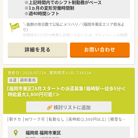
※上記時間内でのシフト制勤務がベース
■キャリアアップに意欲的な方は若い方でも管理薬剤師、マネー
※1ヵ月の変形労働時間制
ジャー等への登用を積極的に行っています。
※週40時間シフト
す。
＼抜群の休日数で公私にメリハリ／（福岡市東区エリア担当よ
り）
年間休日127日で残業も非常に少ないため、プライベートの時間
を大切にしながら無理なく正社員として長く働ける環境が整っ
ています。
詳細を見る
お問い合わせ
【店舗情報と応需状況について】
■千早駅から徒歩6分の好立地にあり、同エリアの中で最も新し
く非常に綺麗な医療ビル内の店舗です。
更新日：
2026/07/24
薬剤師求人ID：
734134
■応需科目は半分以上が耳鼻咽喉科となっており、専門性の高い
知識を日々の業務で深く学ぶことができます。
派遣
調剤薬局
■処方箋枚数は1日平均180枚ほどで、近隣の複数クリニックか
【福岡市東区】8月スタートの派遣募集！箱崎駅～徒歩5分≪
ら様々な処方箋を受け付けています。
時給最大2,800円可能！≫
【募集背景と求める人物像について】
検討リストに追加
■今回は体制強化に伴う欠員補充の募集であり、調剤業務におい
て即戦力として貢献できる方を求めています。
■外来の患者様が多く比較的スピードが求められるため、周囲と
駅チカ
Ｗワーク可
転勤なし
高時給(2,500円以上)
積雪なし
生活
協力しながら手際よく業務を行える方が理想です。
■在宅業務への対応や店舗目標の達成に向けて、前向きに自発的
福岡県 福岡市東区
な行動ができるキャリア志向の方を歓迎します。