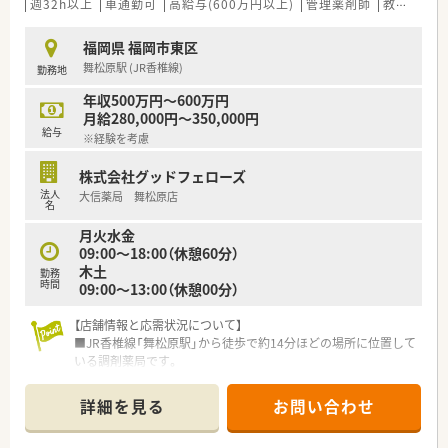
■北九州市に本社を構え、調剤薬局、ドラッグストア、介護施設
週32h以上
車通勤可
高給与(600万円以上)
管理薬剤師
教育制度あり
など全国に130店舗以上を展開中です。
■調剤薬局事業のほか介護福祉サービスにも注力し、多角的な事
福岡県 福岡市東区
業展開で地域医療に貢献しています。
舞松原駅 (JR香椎線)
勤務地
■自社運営の介護施設と連携した在宅医療にも積極的で、外来と
在宅をバランス良く学べる環境があります。
年収500万円～600万円
月給280,000円～350,000円
【求人情報について】
給与
※経験を考慮
■これまでのご経験やスキル、前職給与などを十分に考慮し、年
収450万円から600万円の範囲で提示されます。
株式会社グッドフェローズ
■日々の頑張りは、年1回の昇給（業績による）と年2回の賞与で
法人
大信薬局 舞松原店
しっかりと評価されます。
名
■福利厚生としてリロクラブ加入や社員割引制度、薬品使用料支
月火水金
給制度などが充実しています。
09:00～18:00（休憩60分）
木土
勤務
時間
09:00～13:00（休憩00分）
【店舗情報と応需状況について】
■JR香椎線「舞松原駅」から徒歩で約14分ほどの場所に位置して
いる調剤薬局です。
■応需科目は内科、胃腸科、肛門科、外科など多岐にわたり、幅広
く処方を経験することができます。
詳細を見る
お問い合わせ
■処方箋は1日あたり約90枚応需し、薬剤師正社員2名と事務員1
～2名体制で対応しています。