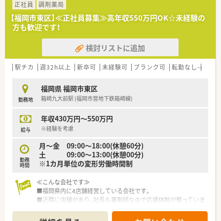
正社員
調剤薬局
【福岡市東区】≪正社員募集≫高年収550万円OK☆未経験の
方も歓迎です！
検討リストに追加
駅チカ
週32h以上
新卒可
未経験可
ブランク可
転勤なし
車通
福岡県 福岡市東区
箱崎九大前駅 (福岡市営地下鉄箱崎線)
勤務地
年収430万円～550万円
※経験を考慮
給与
月～金 09:00～18:00(休憩60分)
土 09:00～13:00(休憩00分)
勤務
※1カ月単位の変形労働時間制
時間
≪こんな会社です≫
■福岡県内に4店舗経営している会社です。
■近隣に店舗があり、社長も薬剤師なので応援体制が整っていま
す。
■社員全員が意見を出せる「風通しのいい会社」を目指し、新し