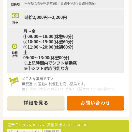
千早駅 (JR鹿児島本線)／西鉄千早駅 (西鉄貝塚線)
勤務地
時給2,000円～2,200円
給与
月～金
①09:00～18:00(休憩60分)
②10:00～19:00(休憩60分)
③11:00～20:00(休憩60分)
土
勤務
時間
09:00～13:00(休憩00分)
※上記時間内でシフト制勤務
※③シフト対応可能な方
＜こんな薬局です＞
■駅近で、通勤の利便性も高い薬局です。
■30代の方などのお若い方が多く活躍されている店舗です。
■ピッキングは事務の方がご対応頂けます。
■比較的スピードが求められる店舗です。
詳細を見る
お問い合わせ
。
＜こんな会社です＞
■福岡県ほか全国に約100店舗（関連会社店舗含む）展開中のチ
更新日：
2026/06/26
薬剤師求人ID：
504806
ェーン薬局で地域に密着した調剤専門のチェーン店として発展
している会社です。
パート・アルバイト
調剤薬局