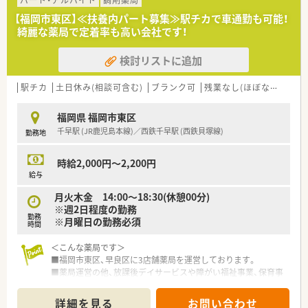
■新規開局のほか、M&Aも行っており、毎年着実に店舗数を伸ば
【福岡市東区】≪扶養内パート募集≫駅チカで車通勤も可能！
しています。
綺麗な薬局で定着率も高い会社です！
■調剤薬局、医薬品販売、介護用品販売・リースなど幅広く事業を
行っています。
検討リストに追加
＜働きやすい職場環境＞
■社員の定着率が非常に高く、特に福岡では評判のよい会社で
駅チカ
土日休み(相談可含む)
ブランク可
残業なし(ほぼなし含む)
す。
■福利厚生に加えて、年間休日127日（令和3年度）と年間休日数
福岡県 福岡市東区
の多さが社員の定着と働きやすさに繋がっています。
千早駅 (JR鹿児島本線)／西鉄千早駅 (西鉄貝塚線)
勤務地
■産育休の実績、復帰率も高く、女性でも管理薬剤師やマネージ
ャーで活躍されている方もいらっしゃいます。
■年に1回は自己申告書を部長に提出。職場での悩みやキャリア
時給2,000円～2,200円
に対する希望を人事に反映させております。
給与
月火木金 14:00～18:30(休憩00分)
＜社員の頑張りを評価・サポート＞
※週2日程度の勤務
■認定薬剤師の取得に関してはeラーニングを活用。会社から1
勤務
※月曜日の勤務必須
万円の補助がございます。
時間
■自己目標シートを導入。半期ごとに面談を通して摺り合わせ
を実施。
＜こんな薬局です＞
目標に向けて努力した人を評価する仕組みを作っていらっし
■福岡市東区、早良区に3店舗薬局を運営しております。
ゃいます。
■薬局運営の他、放課後デイサービスや障がい福祉事業、保育事
■キャリアアップに意欲的な方は若い方でも管理薬剤師、マネー
業等も行っております。
ジャー等への登用を積極的に行っています。
■在宅に力を入れており、青葉店・早良店は在宅がメインの店舗
詳細を見る
お問い合わせ