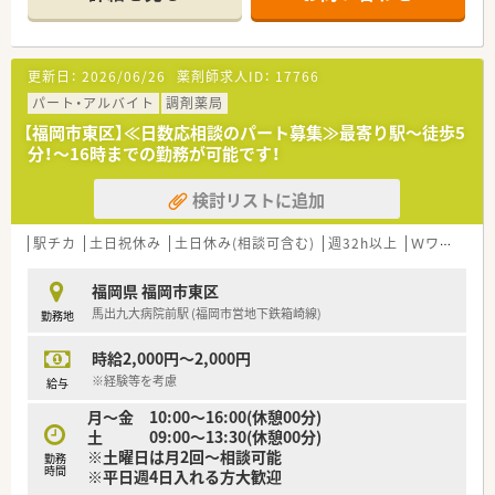
す。
です。
<こんな店舗です>
■千早駅から徒歩すぐに立地する、メディカルビル内の薬局で
更新日：
2026/06/26
薬剤師求人ID：
17766
す。
■皮膚科を主に応需し、ビル内の心療内科他、駅チカなので広域
パート・アルバイト
調剤薬局
の処方箋から在宅まで対応しております。
【福岡市東区】≪日数応相談のパート募集≫最寄り駅～徒歩5
■外観、内装も綺麗な薬局で、患者様だけではなく社員も働きや
分！～16時までの勤務が可能です！
すい環境です。
検討リストに追加
＜働きやすい環境＞
■定着率が高く、勤続10年以上の社員が多い会社です。
■子育てと両立しながら働いている方も多く、ご家庭との両立に
駅チカ
土日祝休み
土日休み(相談可含む)
週32h以上
Ｗワーク可
も理解のある会社です。
■ライフスタイルの変化に応じて働き方を変えることができま
福岡県 福岡市東区
す。
馬出九大病院前駅 (福岡市営地下鉄箱崎線)
勤務地
時給2,000円～2,000円
※経験等を考慮
給与
月～金 10:00～16:00(休憩00分)
土 09:00～13:30(休憩00分)
※土曜日は月2回～相談可能
勤務
時間
※平日週4日入れる方大歓迎