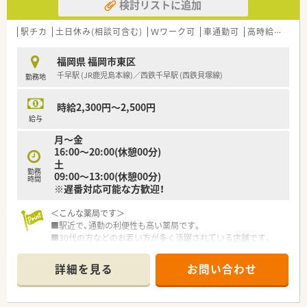
検討リストに追加
駅チカ
土日休み(相談可含む)
Ｗワーク可
車通勤可
高時給(2,500円以上)
福岡県 福岡市東区
千早駅 (JR鹿児島本線)／西鉄千早駅 (西鉄貝塚線)
勤務地
時給2,300円～2,500円
給与
月～金
16:00～20:00(休憩00分)
土
勤務
09:00～13:00(休憩00分)
時間
※遅番対応可能な方歓迎！
＜こんな薬局です＞
■駅近で、通勤の利便性も高い薬局です。
■30代の方などのお若い方が多く活躍されている店舗です。
■ピッキングは事務の方がご対応頂けます。
■比較的スピードが求められる店舗です。
詳細を見る
お問い合わせ
。
＜こんな会社です＞