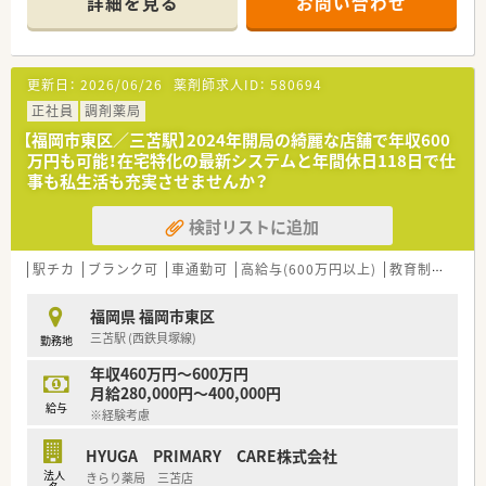
詳細を見る
お問い合わせ
い環境を作り出しています。
■社員、患者さん全員が笑顔になれる薬局です。
更新日：
2026/06/26
薬剤師求人ID：
580694
正社員
調剤薬局
【福岡市東区／三苫駅】2024年開局の綺麗な店舗で年収600
万円も可能！在宅特化の最新システムと年間休日118日で仕
事も私生活も充実させませんか？
検討リストに追加
駅チカ
ブランク可
車通勤可
高給与(600万円以上)
教育制度あり
福岡県 福岡市東区
三苫駅 (西鉄貝塚線)
勤務地
年収460万円～600万円
月給280,000円～400,000円
給与
※経験考慮
HYUGA PRIMARY CARE株式会社
法人
きらり薬局 三苫店