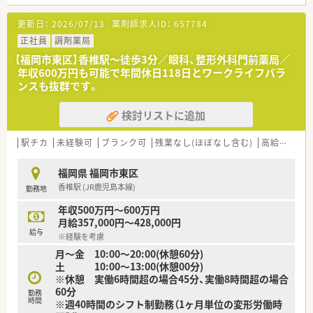
【募集背景と求める人物像について】 ■今回は体制強化のための
更新日：
2026/07/13
薬剤師求人ID：
657784
欠員補充として、店舗の運営を担っていただける管理薬剤師を募
集しております。
正社員
調剤薬局
■在宅業務（居宅）も担当するため、在宅医療の経験をお持ちの方
【福岡市東区】香椎駅～徒歩3分／眼科、整形外科門前薬局／
や、これから深く学びたい方を優遇いたします。
年収600万円も可能で年間休日118日とワークライフバラ
■年齢や社歴に関わらず挑戦できる社風のため、早期のキャリア
ンスも抜群です。
アップを目指す意欲的な方を求めています。
検討リストに追加
【法人特徴について】
■北九州市に本社を構え、調剤薬局100店舗以上を含む全国130
店舗以上を展開している安定企業です。
駅チカ
未経験可
ブランク可
残業なし(ほぼなし含む)
高給与(600万円以上)
■調剤薬局事業のほか、ドラッグストア運営や介護事業も手掛
け、地域密着の多角的なサービスを提供しています。
福岡県 福岡市東区
■自社運営の介護施設と連携し、施設から居宅まで全ての種類の
香椎駅 (JR鹿児島本線)
勤務地
訪問調剤を経験できる環境が強みです。
年収500万円～600万円
【求人情報について】
月給357,000円～428,000円
■管理薬剤師として、これまでのご経験をしっかりと考慮し年収
給与
※経験を考慮
500万円から600万円を想定しています。
月～金 10:00～20:00(休憩60分)
■昇給は年1回（4月）実施され、賞与は年2回（7月・12月）支給され
土 10:00～13:00(休憩00分)
る年俸制（12または14分割）です。
※休憩 実働6時間超の場合45分、実働8時間超の場合
■福利厚生としてOTC社員割引制度や、宿泊・レジャー施設が優
60分
待される福利厚生クラブへ加入できます。
勤務
時間
※週40時間のシフト制勤務（1ヶ月単位の変形労働時