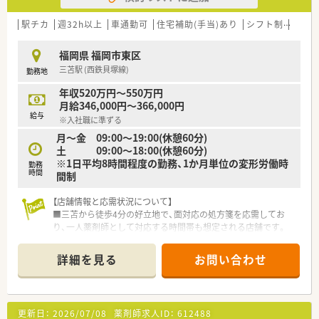
・薬剤師賠償保険に弊社負担にて加入頂けますので安心して就業
が可能
駅チカ
週32h以上
車通勤可
住宅補助(手当)あり
シフト制
かか
・週20時間以上で社会保険加入可能
・年1度の健康診断、インフルエンザ予防接種補助金有り
福岡県 福岡市東区
・残業代は1分単位で支給
三苫駅 (西鉄貝塚線)
勤務地
弊社は優良派遣事業者として厚生労働省より認定を受けていま
年収520万円～550万円
すので、
月給346,000円～366,000円
安心してご就業して頂けるサポート体制・福利厚生が整っており
給与
※入社職に準ずる
ます！
月～金 09:00～19:00(休憩60分)
土 09:00～18:00(休憩60分)
※1日平均8時間程度の勤務、1か月単位の変形労働時
勤務
時間
間制
【店舗情報と応需状況について】
■三苫から徒歩4分の好立地で、面対応の処方箋を応需してお
り、一人薬剤師として対応する時間帯も想定される店舗です。
■開局時間については月曜から金曜は19時まで、土曜日は18時
までの開局となっており、周辺地域の患者様の利便性を高めてい
詳細を見る
お問い合わせ
ます。
■落ち着いて一人ひとりの患者様に向き合える環境です。
【募集背景と求める人物像について】
更新日：
2026/07/08
薬剤師求人ID：
612488
■今後の福岡県内での積極的な新規出店計画に伴う増員募集で