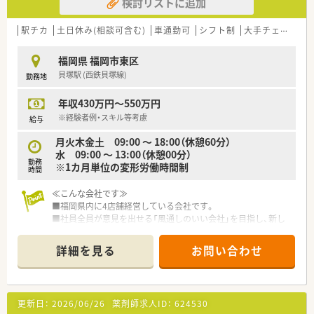
検討リストに追加
駅チカ
土日休み(相談可含む)
車通勤可
シフト制
大手チェーン以外
福岡県 福岡市東区
貝塚駅 (西鉄貝塚線)
勤務地
年収430万円～550万円
※経験者例・スキル等考慮
給与
月火木金土 09:00 ～ 18:00（休憩60分）
水 09:00 ～ 13:00（休憩00分）
勤務
※1カ月単位の変形労働時間制
時間
≪こんな会社です≫
■福岡県内に4店舗経営している会社です。
■社員全員が意見を出せる「風通しのいい会社」を目指し、新し
い環境を作り出しています。
■監査支援システムも導入済み。安全対策にも力を入れており、
詳細を見る
お問い合わせ
安心してご就業頂ける環境です。
■東区箱崎に3店舗、朝倉に1店舗を展開する個人薬局です。
■薬局として禁煙指導にも力を入れていらっしゃいます。
■社内研修なども充実しております。
更新日：
2026/06/26
薬剤師求人ID：
624530