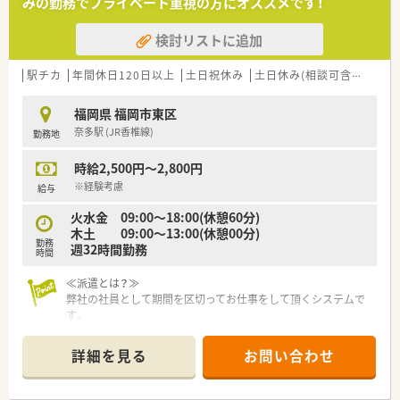
みの勤務でプライベート重視の方にオススメです！
■年齢や社歴に関わらず挑戦できる社風のため、早期のキャリア
アップを目指す意欲的な方を求めています。
検討リストに追加
【法人特徴について】
■北九州市に本社を構え、調剤薬局100店舗以上を含む全国130
駅チカ
年間休日120日以上
土日祝休み
土日休み(相談可含む)
週休
店舗以上を展開している安定企業です。
■調剤薬局事業のほか、ドラッグストア運営や介護事業も手掛
福岡県 福岡市東区
け、地域密着の多角的なサービスを提供しています。
奈多駅 (JR香椎線)
勤務地
■自社運営の介護施設と連携し、施設から居宅まで全ての種類の
訪問調剤を経験できる環境が強みです。
時給2,500円～2,800円
【求人情報について】
※経験考慮
給与
■管理薬剤師として、これまでのご経験をしっかりと考慮し年収
火水金 09:00～18:00(休憩60分)
500万円から600万円を想定しています。
木土 09:00～13:00(休憩00分)
■昇給は年1回（4月）実施され、賞与は年2回（7月・12月）支給され
勤務
週32時間勤務
る年俸制（12または14分割）です。
時間
■福利厚生としてOTC社員割引制度や、宿泊・レジャー施設が優
待される福利厚生クラブへ加入できます。
≪派遣とは？≫
弊社の社員として期間を区切ってお仕事をして頂くシステムで
す。
長期でも短期でも、ご希望に合わせてお仕事をして頂く事が可能
です。
詳細を見る
お問い合わせ
◆こんな方に人気・オススメ
・転職活動中にブランクを空けたくない方