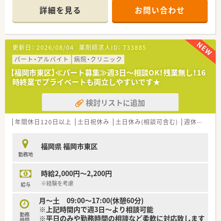
■残業が難しい場合は定時で終業も可能です。
詳細を見る
お問い合わせ
■患者様は認知症の患者様が多く、老老介護の方も多いです。
≪こんな病院です≫
■2,000年よりうつ病、神経症、老年期の精神医療を中心に診療
を行って参りました。
更新日：
2026/08/04
薬剤師求人ID：
733885
■退院後の方々のために、施設を併設して地域に根ざした医療を
続けております。
パート・アルバイト
病院・クリニック
■2020年には、より良い入院環境の提供のため、本館の改築と新
【福岡市東区】≪パート募集≫週3日～相談OK！残業無し！16
病棟を増築いたしました。
時終業でプライベートも両立しやすいです★
検討リストに追加
年間休日120日以上
土日祝休み
土日休み(相談可含む)
週休2.5日以上
福岡県 福岡市東区
勤務地
時給2,000円～2,200円
※経験を考慮
給与
月～土 09:00～17:00(休憩60分)
※上記時間内で週3日～より相談可能
勤務
※平日のみや勤務時間の相談など柔軟に対応致します
時間