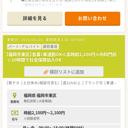
■社員全員が意見を出せる「風通しのいい会社」を目指し、新し
い環境を作り出しています。
■監査支援システムも導入済み。安全対策にも力を入れており、
安心してご就業頂ける環境です。
詳細を見る
お問い合わせ
■休憩室も広々としており、非常に働きやすい環境が整っていま
す。
更新日：
2026/06/26
薬剤師求人ID：
687069
パート・アルバイト
調剤薬局
【福岡市東区】急募！車通勤OK≪高時給2,100円≫内科門前
☆20時間で社会保険加入OK
検討リストに追加
駅チカ
土日休み(相談可含む)
週32h以上
ブランク可
車通勤可
福岡県 福岡市東区
舞松原駅 (JR香椎線)
勤務地
時給2,100円～2,100円
※経験者例
給与
月～金 09:00～18:00（休憩60分）