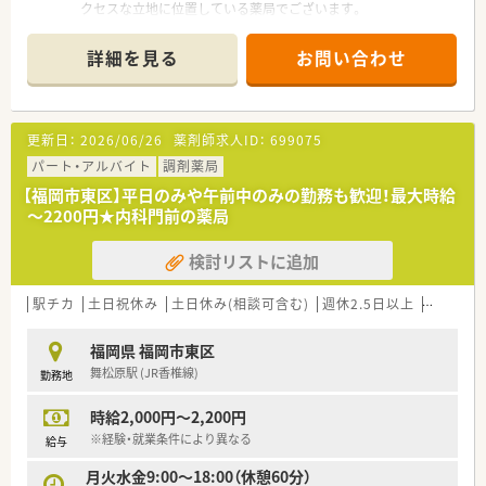
クセスな立地に位置している薬局でございます。
■ 循環器内科、消化器内科、内科、糖尿病内科を応需しており、
20枚から30枚/日と枚数負担は少なめです。
詳細を見る
お問い合わせ
■ 勤務体制は薬剤師1名と事務1名の計2名体制での運営となっ
ており、ゆとりをもって業務に取り組めます。
【募集背景と求める人物像について】
更新日：
2026/06/26
薬剤師求人ID：
699075
■ 今回の募集は通勤距離を理由とする前任者の退職に伴う欠員
補充であり、管理薬剤師を募集しています。
パート・アルバイト
調剤薬局
■ やるべきことをきちんと実行し、仕事に対して前向きに「〇〇
【福岡市東区】平日のみや午前中のみの勤務も歓迎！最大時給
を頑張ります！」と答えられる意欲的な方を求めています。
～2200円★内科門前の薬局
■ 50代までの方が受入範囲の目安ですが、60代は基本的に難し
く、管理未経験や経験5年未満の方も推薦可能でございます。
検討リストに追加
【法人特徴について】
■ 福岡県内に3店舗を展開している地域密着型の個人薬局であ
駅チカ
土日祝休み
土日休み(相談可含む)
週休2.5日以上
週32h以
り、アットホームな雰囲気の中で働けます。
■ 健康で心豊かに過ごせる地域のかかりつけ薬局を目指し、地
福岡県 福岡市東区
域医療への貢献に力を入れている点が特徴です。
舞松原駅 (JR香椎線)
勤務地
■ 経営基盤を強固にする企業型確定拠出型年金制度を導入して
おり、安心して長く働ける環境がございます。
時給2,000円～2,200円
【求人情報について】
※経験・就業条件により異なる
給与
■ 想定される年収は510万円から550万円であり、これまでのご
月火水金9:00～18:00（休憩60分）
経験を考慮した上で給与額が決定されます。