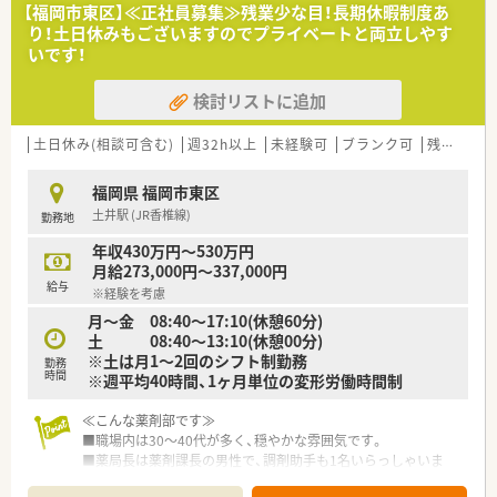
■調剤の経験をお持ちの方で、17時から18時の時間帯をカバー
【福岡市東区】≪正社員募集≫残業少な目！長期休暇制度あ
できる方を求めています。
り！土日休みもございますのでプライベートと両立しやす
■夕方の時間帯に1人薬剤師としての対応が可能な方に、ぜひお
いです！
力添えをいただきたいです。
検討リストに追加
【法人特徴について】
■令和元年に設立された法人であり、福岡市東区において地域に
深く根差した薬局を1店舗運営しています。
土日休み(相談可含む)
週32h以上
未経験可
ブランク可
残業なし(ほぼなし含む)
■40代の男性社長が自ら店舗に入って活躍しており、経営層と
の距離が近く風通しが良い社風です。
福岡県 福岡市東区
■スタッフ一人ひとりの働きやすさを大切にし、週20時間台か
土井駅 (JR香椎線)
勤務地
らの社保加入も柔軟に検討いただける法人です。
年収430万円～530万円
【求人情報について】
月給273,000円～337,000円
■近郊エリアにおける最高水準である、時給2,300円からのスタ
給与
※経験を考慮
ートをご提示できる貴重な案件です。
月～金 08:40～17:10(休憩60分)
■これまでの調剤経験やスキルを面接にてお伺いした上で、最終
土 08:40～13:10(休憩00分)
的な給与条件を決定いたします。
※土は月1～2回のシフト制勤務
■定年は60歳代前後まで幅広く検討可能であり、熟練のスキル
勤務
時間
※週平均40時間、1ヶ月単位の変形労働時間制
を持つシニア層の応募も歓迎しています。
≪こんな薬剤部です≫
■職場内は30～40代が多く、穏やかな雰囲気です。
■薬局長は薬剤課長の男性で、調剤助手も1名いらっしゃいま
す。