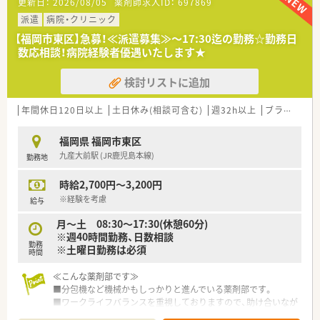
更新日：
2026/08/05
薬剤師求人ID：
697869
■退院後の方々のために、施設を併設して地域に根ざした医療を
続けております。
派遣
病院・クリニック
■2020年には、より良い入院環境の提供のため、本館の改築と新
【福岡市東区】急募！≪派遣募集≫～17:30迄の勤務☆勤務日
病棟を増築いたしました。
数応相談！病院経験者優遇いたします★
検討リストに追加
年間休日120日以上
土日休み(相談可含む)
週32h以上
ブランク可
福岡県 福岡市東区
九産大前駅 (JR鹿児島本線)
勤務地
時給2,700円～3,200円
※経験を考慮
給与
月～土 08:30～17:30(休憩60分)
※週40時間勤務、日数相談
勤務
※土曜日勤務は必須
時間
≪こんな薬剤部です≫
■分包機など機械かもしっかりと進んでいる薬剤部です。
■ワークライフバランスを重視しておりますので、助け合いなが
ら勤務可能です。