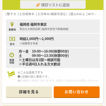
る社員教育にも力を入れています。
検討リストに追加
【やりがい/おすすめポイント】
■定年が70歳と長く設定されており、さらに70歳まで昇給が続
駅チカ
土日祝休み
土日休み(相談可含む)
週32h以上
Ｗワーク可
くため、長期的なキャリアプランが描けます。
■在宅業務への積極的な取り組みが地域体制加算につながり、会
福岡県 福岡市東区
社の安定経営と社員の給与に反映されます。
馬出九大病院前駅 (福岡市営地下鉄箱崎線)
勤務地
■専門資格の取得（費用自己負担）後は、その資格が手当として給
与に上乗せされる評価制度があります。
時給2,000円～2,000円
※経験等を考慮
給与
月～金 10:00～16:00(休憩00分)
土 09:00～13:30(休憩00分)
※土曜日は月2回～相談可能
勤務
時間
※平日週4日入れる方大歓迎
≪こんな会社です≫
●1店舗の個人薬局です。
●診療科も多岐に渡りますが、病院とは良好のため問い合わせも
しやすい環境です。
●処方箋はそれほど多くありませんが、一包化が多いため常に薬
詳細を見る
お問い合わせ
剤師3人になるような体制を組んでおります。