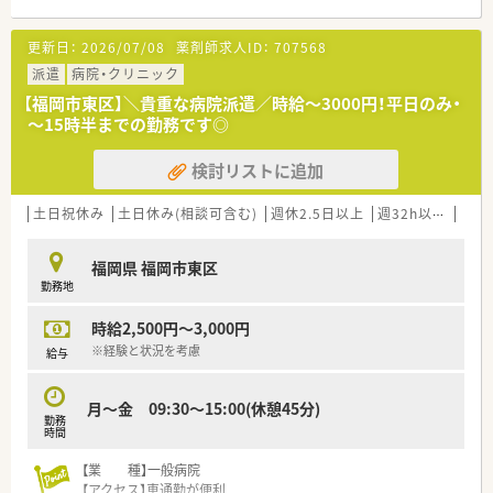
見込まれており、落ち着いて一人ひとりの患者様に向き合える環
境です。
更新日：
2026/07/08
薬剤師求人ID：
707568
【募集背景と求める人物像について】
派遣
病院・クリニック
■今後の福岡県内での積極的な新規出店計画に伴う増員募集で
【福岡市東区】＼貴重な病院派遣／時給～3000円！平日のみ・
あり、薬局の立ち上げを一から経験したいという方を急募してい
～15時半までの勤務です◎
ます。
■在宅業務やかかりつけ薬剤師、OTC販売に抵抗がなく、事務員
検討リストに追加
が不在の環境でレセコン入力業務もこなせる方を求めていま
す。
■将来的に管理薬剤師として活躍したい意欲のある方や、企業の
土日祝休み
土日休み(相談可含む)
週休2.5日以上
週32h以上
ブラ
成長に一丸となって取り組める柔軟な方を募集しています。
福岡県 福岡市東区
【法人特徴について】
勤務地
■大手総合小売業社とドラッグストア大手が共同出資して設立
した企業で、安定した経営基盤と充実した教育体制が大きな強み
時給2,500円～3,000円
です。
■2030年までに九州全域で200店舗の出店を目指しており、売
※経験と状況を考慮
給与
上高1800億円という壮大な目標を掲げて急成長を続けていま
す。
月～金 09:30～15:00(休憩45分)
■福岡県や熊本県を中心に新規店舗を続々と展開しており、地域
勤務
に根ざしながら新しい薬局の形を創造している勢いのある企業
時間
です。
【業 種】一般病院
【アクセス】車通勤が便利