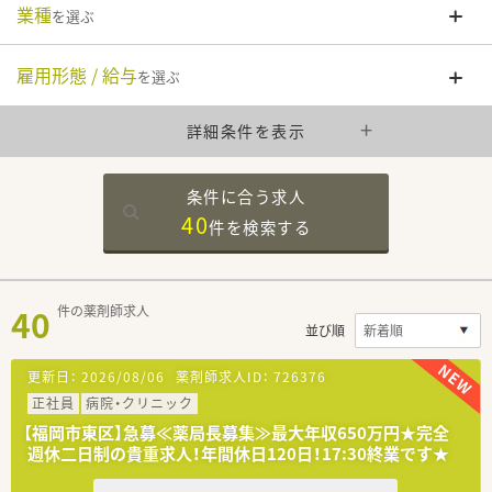
業種
を選ぶ
雇用形態 / 給与
を選ぶ
詳細条件を表示
条件に合う求人
40
件を
検索する
40
件の薬剤師求人
並び順
更新日：
2026/08/06
薬剤師求人ID：
726376
正社員
病院・クリニック
【福岡市東区】急募≪薬局長募集≫最大年収650万円★完全
週休二日制の貴重求人！年間休日120日！17:30終業です★