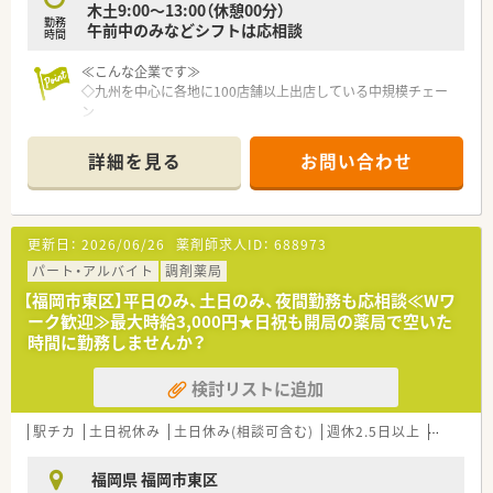
木土9:00～13:00（休憩00分）
■ 昇給は年に1回4月に、賞与は年に2回、合計4.00ヶ月分という
勤務
午前中のみなどシフトは応相談
非常に高い水準で支給される見込みです。
時間
■ 時間外手当や通勤手当はもちろん、確定拠出型年金制度や教
育制度など福利厚生も充実しています。
≪こんな企業です≫
◇九州を中心に各地に100店舗以上出店している中規模チェー
ン
◇地域の皆様に愛される薬局づくりをしている企業
詳細を見る
お問い合わせ
≪こんな薬局です≫
◇外科、小児科メインで在宅もございます。
◇事務の方もしっかりサポートしてくれます
◇ラウンダー社員の方もいるのでシフト調整も可
更新日：
2026/06/26
薬剤師求人ID：
688973
パート・アルバイト
調剤薬局
【福岡市東区】平日のみ、土日のみ、夜間勤務も応相談≪Wワ
ーク歓迎≫最大時給3,000円★日祝も開局の薬局で空いた
時間に勤務しませんか？
検討リストに追加
駅チカ
土日祝休み
土日休み(相談可含む)
週休2.5日以上
週32h以
福岡県 福岡市東区