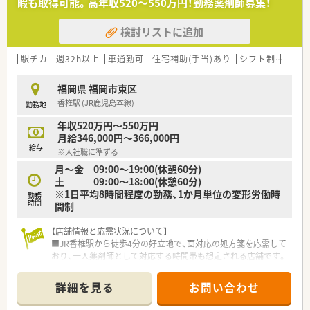
暇も取得可能。高年収520～550万円！勤務薬剤師募集！
に根ざしながら新しい薬局の形を創造している勢いのある企業
です。
検討リストに追加
駅チカ
週32h以上
車通勤可
住宅補助(手当)あり
シフト制
かか
【こんな方が活躍中】
■新規出店という変化の多い環境を楽しみながら、店舗のルール
作りや運営に主体的に関わっている前向きな薬剤師が活躍して
福岡県 福岡市東区
います。
香椎駅 (JR鹿児島本線)
勤務地
■調剤だけでなくOTCの知識も深めたいという意欲的な薬剤師
が、大手ドラッグストアのノウハウを吸収しながら現場で輝いて
年収520万円～550万円
います。
月給346,000円～366,000円
給与
■在宅医療やかかりつけ薬剤師の取得を通じて、地域住民の健康
※入社職に準ずる
を支えることに強いやりがいを感じる方が多く在籍していま
月～金 09:00～19:00(休憩60分)
す。
土 09:00～18:00(休憩60分)
※1日平均8時間程度の勤務、1か月単位の変形労働時
勤務
時間
間制
【店舗情報と応需状況について】
■JR香椎駅から徒歩4分の好立地で、面対応の処方箋を応需して
おり、一人薬剤師として対応する時間帯も想定される店舗です。
■開局時間については月曜から金曜は19時まで、土曜日は18時
までの開局となっており、周辺地域の患者様の利便性を高めてい
詳細を見る
お問い合わせ
ます。
■処方箋枚数は1時間あたり2枚程度、1日で約16枚前後の応需が