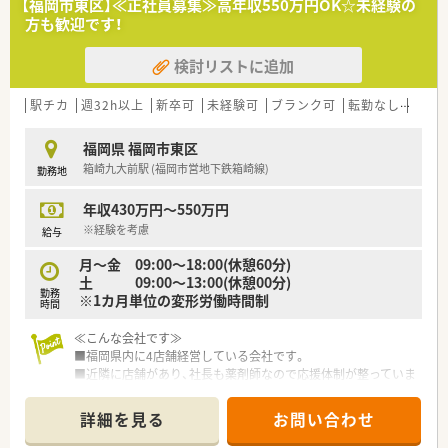
【福岡市東区】≪正社員募集≫高年収550万円OK☆未経験の
方も歓迎です！
検討リストに追加
駅チカ
週32h以上
新卒可
未経験可
ブランク可
転勤なし
車通
福岡県 福岡市東区
箱崎九大前駅 (福岡市営地下鉄箱崎線)
勤務地
年収430万円～550万円
※経験を考慮
給与
月～金 09:00～18:00(休憩60分)
土 09:00～13:00(休憩00分)
勤務
※1カ月単位の変形労働時間制
時間
≪こんな会社です≫
■福岡県内に4店舗経営している会社です。
■近隣に店舗があり、社長も薬剤師なので応援体制が整っていま
す。
■社員全員が意見を出せる「風通しのいい会社」を目指し、新し
詳細を見る
お問い合わせ
い環境を作り出しています。
■社員、患者さん全員が笑顔になれる薬局です。