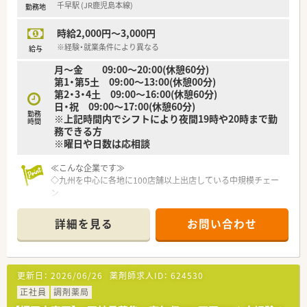
千早駅 (JR鹿児島本線)
勤務地
時給2,000円～3,000円
※経験・就業条件により異なる
給与
月～金 09:00～20:00(休憩60分)
第1・第5土 09:00～13:00(休憩00分)
第2・3・4土 09:00～16:00(休憩60分)
日・祝 09:00～17:00(休憩60分)
勤務
※上記時間内でシフトにより夜間19時や20時まで勤
時間
務できる方
※曜日や日数は応相談
≪こんな企業です≫
◇九州を中心に各地に100店舗以上出店している中規模チェー
ン
◇地域の皆様に愛される薬局づくりをしている企業
詳細を見る
お問い合わせ
≪こんな薬局です≫
◇整形外科、歯科メインで在宅なし、外来業務に専念できます。
◇一人薬剤師ですが事務の方がしっかりサポートしてくれます
◇ラウンダー社員の方もいるのでシフト調整も可
更新日：
2026/06/26
薬剤師求人ID：
624530
正社員
調剤薬局