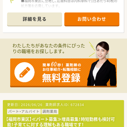
■福岡市東区に立地し、応需科目は内科単科で1日あたり40枚の
処方箋を応需しています。
■最寄り駅からの距離は車で4分ほどと、公共交通機関での通勤
は難しく車通勤が可能です。
詳細を見る
お問い合わせ
■勤務体制は正社員薬剤師1名、パート薬剤師1名、事務員2名の
計4名体制で運営しています。
【募集背景と求める人物像について】
■今回は今後の業務拡大を見据えた増員募集であり、地域に貢献
わたしたちがあなたの条件にぴった
したいという熱意のある方を求めています。
りの職場をお探しします。
■薬剤師の職能を高める努力を惜しまず、積極的に業務に取り組
むことができる人材を歓迎いたします。
■できれば女性で50代前半くらいまでの方が理想とされてお
り、性別は男女比により検討されます。
【法人特徴について】
■2020年の開局より地域に根差したまちの薬局として、質の高
いサービス提供を目指しています。
■代表が現場で勤務されており、薬剤師会で監事を務めるなど地
域医療に貢献されていることが特徴です。
■スタッフ同士が助け合いながら店舗運営をする風土があり、ア
更新日：
2026/06/26
薬剤師求人ID：
672834
ットホームな雰囲気で働くことができます。
パート・アルバイト
調剤薬局
【求人情報について】
【福岡市東区】≪パート募集≫増員募集！時短勤務も検討可
■給与は年収450万円から550万円の提示が可能で、経験やスキ
能！子育てに対する理解もある職場です！