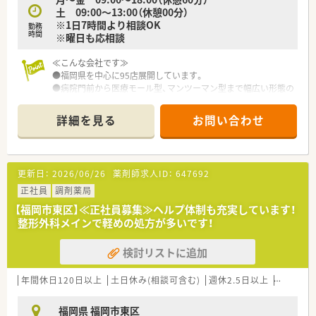
土 09:00～13:00（休憩00分）
※1日7時間より相談OK
勤務
時間
※曜日も応相談
≪こんな会社です≫
●福岡県を中心に95店展開しています。
●病院門前から医療モール型、マンツーマン型まで幅広い形態の
店舗があり、薬剤師として幅広く経験を積む事が可能です。
また全店舗でOTCの取り扱いがあるため、調剤だけではなくOTC
詳細を見る
お問い合わせ
も経験できる環境です。
●週20時間以上の勤務で社内保険に加入できますので、家庭と
両立しながら勤務できます。
●全店舗に「監査レンジ」をおいており安心して効率的に仕事が
更新日：
2026/06/26
薬剤師求人ID：
647692
できます。
●調剤店も全店舗でOTCの取り扱いがあるため、調剤だけではな
正社員
調剤薬局
くOTCも経験できる環境です。
【福岡市東区】≪正社員募集≫ヘルプ体制も充実しています！
整形外科メインで軽めの処方が多いです！
検討リストに追加
年間休日120日以上
土日休み(相談可含む)
週休2.5日以上
週32h以
福岡県 福岡市東区