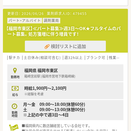
≪こんな薬局です≫
更新日：
2026/06/26
薬剤師求人ID：
479455
■シフトは木土の午後＋日曜日のお休みになる可能性が高いで
す。
パート・アルバイト
調剤薬局
■基本的に午前中が忙しく、午後も稀に繁忙時間となります。
【福岡市東区】≪パート募集≫週3日～OK★フルタイムのパ
■毎日夕方の落ち着いた時間に薬剤の在庫管理をされておりま
ート募集。処方箋増に伴う増員です！
す。
検討リストに追加
駅チカ
土日休み(相談可含む)
週32h以上
ブランク可
残業なし(ほぼなし含む)
福岡県 福岡市東区
箱崎宮前駅 (福岡市営地下鉄箱崎線)
勤務地
時給1,900円～2,100円
※経験を考慮
給与
月～金 09:00～18:00(休憩60分)
土 09:00〜13:00(休憩00分)
勤務
※上記の中で週3日～4日
時間
■福岡県内に数店舗経営している会社です。