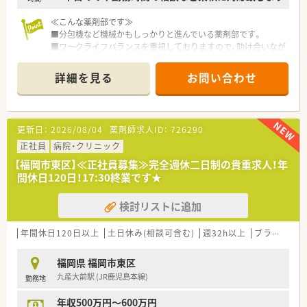
≪こんな薬剤部です≫
■分包機など機械かもしっかりと進んでいる薬剤部です。
■ワークライフバランスを重視しておりますので、助け合いなが
ら勤務可能です。
■残業が難しい場合は定時で終業も可能です。
詳細を見る
お問い合わせ
■患者様は認知症の患者様が多く、老老介護の方も多いです。
≪こんな病院です≫
■2,000年よりうつ病、神経症、老年期の精神医療を中心に診療
を行って参りました。
更新日：
2026/08/04
薬剤師求人ID：
726290
■退院後の方々のために、施設を併設して地域に根ざした医療を
続けております。
正社員
病院・クリニック
■2020年には、より良い入院環境の提供のため、本館の改築と新
【福岡市東区】≪正社員募集≫完全週休二日制の貴重求人！年
病棟を増築いたしました。
間休日120日！17:30終業です★
検討リストに追加
年間休日120日以上
土日休み(相談可含む)
週32h以上
ブランク可
福岡県 福岡市東区
九産大前駅 (JR鹿児島本線)
勤務地
年収500万円～600万円