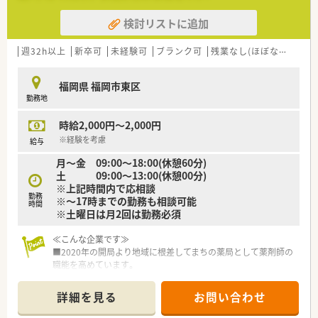
ルに応じて柔軟に決定されます。
■昇給は業績と評価によって年1回実施されており、モチベーシ
検討リストに追加
ョンを維持しながら働くことが可能です。
■手当は時間外手当と通勤手当が支給され、車通勤が可能である
週32h以上
新卒可
未経験可
ブランク可
残業なし(ほぼなし含む)
ため通勤費用を気にせず働けます。
福岡県 福岡市東区
勤務地
時給2,000円～2,000円
※経験を考慮
給与
月～金 09:00～18:00(休憩60分)
土 09:00～13:00(休憩00分)
※上記時間内で応相談
勤務
※～17時までの勤務も相談可能
時間
※土曜日は月2回は勤務必須
≪こんな企業です≫
■2020年の開局より地域に根差してまちの薬局として薬剤師の
職能を高めています。
■代表も現場で勤務されており、薬剤師会でもご活躍されており
ます。
詳細を見る
お問い合わせ
■地域密着型の薬局としてかかりつけにも積極に取り組んでい
ます。