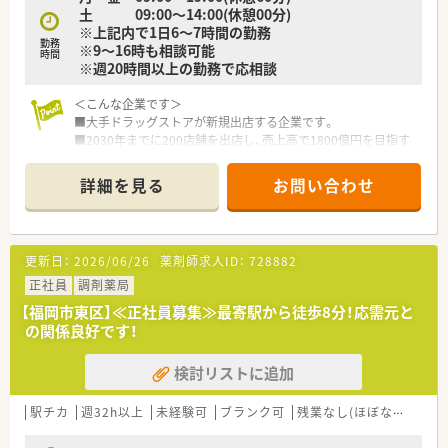
土 09:00～14:00(休憩00分)
※上記内で1日6～7時間の勤務
勤務
※9～16時も相談可能
時間
※週20時間以上の勤務で応相談
＜こんな企業です＞
■大手ドラッグストアが新規出店する企業です。
■2030年までに200店舗を出店し、売上高で1800億円を目指す
予定です。
■全店、新規出店なので薬局の立ち上げを経験する事が可能で
詳細を見る
お問い合わせ
す。
■店舗数の増加に応じてポジションも増加するので昇格の機会
が多い企業です。
■ゼロから人間関係を構築していくので人間関係での悩みが少
更新日：
2026/06/26
薬剤師求人ID：
728882
ない環境です。
■調剤、OTC業務のどちらにも関わる事ができる職場です。
正社員
調剤薬局
【福岡市東区】≪正社員募集≫最寄駅から徒歩8分！応需元と
の関係良好です！
検討リストに追加
駅チカ
週32h以上
未経験可
ブランク可
残業なし(ほぼなし含む)