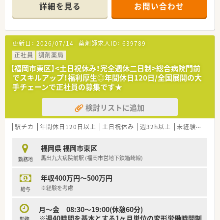
■緩和ケア病棟もございますので、経験者や資格をお持ちの方も
詳細を見る
お問い合わせ
大歓迎です。
≪こんな病院です≫
■「無差別・平等の医療」を基本理念に病院づくりを行っていま
す。
更新日：
2026/07/14
薬剤師求人ID：
639789
■各関連病院と連携で療養医療、救急医療両方の専門性・総合性
を兼ね備えた医療を行っているので、薬剤師としてのスキルアッ
正社員
調剤薬局
プを図ることができます。
【福岡市東区】<土日祝休み！完全週休二日制>総合病院門前
■お車での通勤が便利な立地です。
でスキルアップ！福利厚生◎年間休日120日/全国展開の大
■夜勤や、当直などはございません。
手チェーンで正社員の募集です★
■残業時間は多い方で月10時間程度、少ない方は5時間未満と非
常に働きやすい環境です。
検討リストに追加
＜お休みの取り方について＞
■有給について、半休や、時間給といった取り方も可能です。お
駅チカ
年間休日120日以上
土日祝休み
週32h以上
未経験可
認
子様の行事や、少しの時間だけ休みたい、といった方も流動的に
ご相談が出来る環境です。
福岡県 福岡市東区
馬出九大病院前駅 (福岡市営地下鉄箱崎線)
勤務地
年収400万円～500万円
※経験を考慮
給与
月〜金 08:30～19:00(休憩60分)
※週40時間を基本とする1ヶ月単位の変形労働時間制
勤務