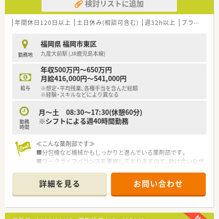
検討リストに追加
年間休日120日以上
土日休み(相談可含む)
週32h以上
ブランク可
福岡県 福岡市東区
九産大前駅 (JR鹿児島本線)
勤務地
年収500万円～650万円
月給416,000円～541,000円
給与
※想定・平均残業、各種手当を含んだ総額
※経験・スキルなどにより異なる
月～土 08:30～17:30(休憩60分)
※シフトによる週40時間勤務
勤務
時間
≪こんな薬剤部です≫
■分包機など機械かもしっかりと進んでいる薬剤部です。
■ワークライフバランスを重視しておりますので、助け合いなが
ら勤務可能です。
■残業が難しい場合は定時で終業も可能です。
詳細を見る
お問い合わせ
■患者様は認知症の患者様が多く、老老介護の方も多いです。
≪こんな病院です≫
■2,000年よりうつ病、神経症、老年期の精神医療を中心に診療
を行って参りました。