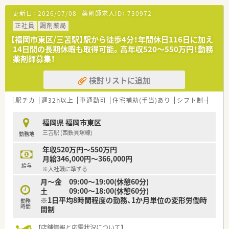
・様々な薬局で経験を積みたい方
更新日：
2026/07/08
薬剤師求人ID：
730972
・将来的に独立を検討している方
・転居や留学の予定があり、期間を区切って働きたい方
正社員
調剤薬局
・旅行や趣味の時間等ライフスタイルに合わせて休みを調整した
【福岡市東区/三苫駅】駅から徒歩4分！年間休日116日に加え
い方
14日間の長期休暇も取得可能。高年収520～550万円！勤務
・高時給で効率的に働きたい方
薬剤師募集！
◆派遣の魅力
検討リストに追加
・交通費は実費分支給
・薬剤師賠償保険に弊社負担にて加入頂けますので安心して就業
が可能
駅チカ
週32h以上
車通勤可
住宅補助(手当)あり
シフト制
かか
・週20時間以上で社会保険加入可能
・年1度の健康診断、インフルエンザ予防接種補助金有り
福岡県 福岡市東区
・残業代は1分単位で支給
三苫駅 (西鉄貝塚線)
勤務地
弊社は優良派遣事業者として厚生労働省より認定を受けていま
年収520万円～550万円
すので、
月給346,000円～366,000円
安心してご就業して頂けるサポート体制・福利厚生が整っており
給与
※入社職に準ずる
ます！
月～金 09:00～19:00(休憩60分)
土 09:00～18:00(休憩60分)
※1日平均8時間程度の勤務、1か月単位の変形労働時
勤務
時間
間制
【店舗情報と応需状況について】