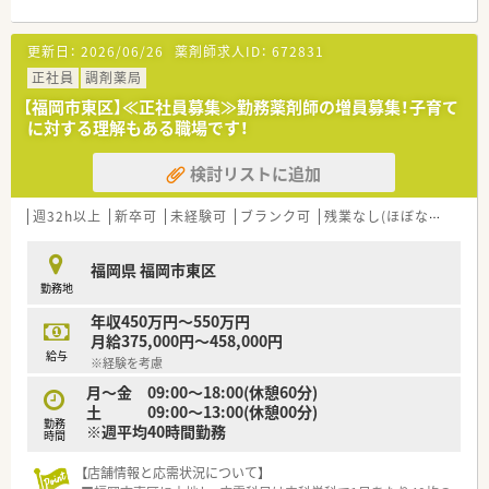
更新日：
2026/06/26
薬剤師求人ID：
672831
正社員
調剤薬局
【福岡市東区】≪正社員募集≫勤務薬剤師の増員募集！子育て
に対する理解もある職場です！
検討リストに追加
週32h以上
新卒可
未経験可
ブランク可
残業なし(ほぼなし含む)
福岡県 福岡市東区
勤務地
年収450万円～550万円
月給375,000円～458,000円
給与
※経験を考慮
月～金 09:00～18:00(休憩60分)
土 09:00～13:00(休憩00分)
勤務
※週平均40時間勤務
時間
【店舗情報と応需状況について】