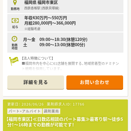
福岡県 福岡市東区
西鉄香椎駅 (西鉄貝塚線)
勤務地
年収430万円～550万円
月給280,000円～366,000円
給与
※経験考慮
月～金 09:00～18:30(休憩120分)
土 09:00～13:00(休憩00分)
勤務
時間
【法人特徴について】
■福岡市内を中心に61店舗を展開する、地域密着型のドミナン
ト戦略を採用しています。
■ドクターの開業支援から関わるため、処方元医療機関とは非常
に良好な関係を築いています。
詳細を見る
お問い合わせ
■将来的にはフランチャイズ制度を利用した独立支援の道も用
意されており、実績も多数あります。
【こんな取り組みをしています】
更新日：
2026/06/26
薬剤師求人ID：
17766
■ポリファーマシーへの対応や、電話による服薬フォローアップ
といった対人業務を強化しています。
パート・アルバイト
調剤薬局
■専門資格の取得や対人業務での実績に応じて手当を支給し、社
【福岡市東区】≪日数応相談のパート募集≫最寄り駅～徒歩5
員の取り組みを正当に評価します。
分！～16時までの勤務が可能です！
■e-Learningや階層別研修など、会社独自のカリキュラムによ