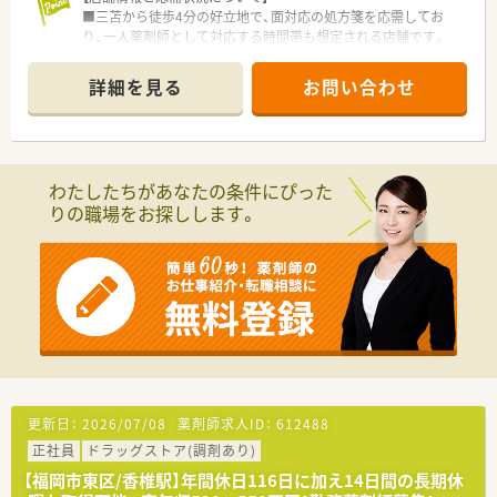
■三苫から徒歩4分の好立地で、面対応の処方箋を応需してお
り、一人薬剤師として対応する時間帯も想定される店舗です。
■開局時間については月曜から金曜は19時まで、土曜日は18時
までの開局となっており、周辺地域の患者様の利便性を高めてい
詳細を見る
お問い合わせ
ます。
■落ち着いて一人ひとりの患者様に向き合える環境です。
【募集背景と求める人物像について】
■今後の福岡県内での積極的な新規出店計画に伴う増員募集で
わたしたちがあなたの条件にぴった
あり、薬局の立ち上げを一から経験したいという方を急募してい
りの職場をお探しします。
ます。
■在宅業務やかかりつけ薬剤師、OTC販売に抵抗がなく、事務員
が不在の環境でレセコン入力業務もこなせる方を求めていま
す。
■将来的に管理薬剤師として活躍したい意欲のある方や、企業の
成長に一丸となって取り組める柔軟な方を募集しています。
【法人特徴について】
■大手総合小売業社とドラッグストア大手が共同出資して設立
した企業で、安定した経営基盤と充実した教育体制が大きな強み
です。
更新日：
2026/07/08
薬剤師求人ID：
612488
■2030年までに九州全域で200店舗の出店を目指しており、売
正社員
ドラッグストア(調剤あり)
上高1800億円という壮大な目標を掲げて急成長を続けていま
す。
【福岡市東区/香椎駅】年間休日116日に加え14日間の長期休
■福岡県や熊本県を中心に新規店舗を続々と展開しており、地域