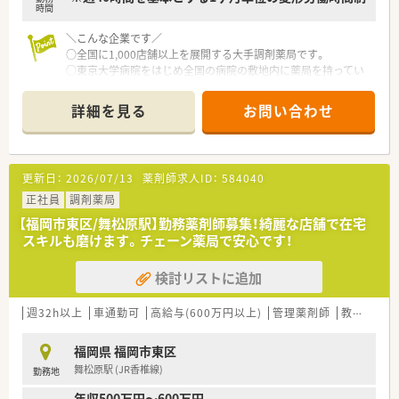
時間
＼こんな企業です／
○全国に1,000店舗以上を展開する大手調剤薬局です。
○東京大学病院をはじめ全国の病院の敷地内に薬局を持ってい
ます。
病診薬連携を強化することで、地域にお住いの患者様に高度な医
詳細を見る
お問い合わせ
療の提供を実現しています。
○全店「同一の機械・システム」を採用しており、且つ処方箋の応
需内容が多岐にわたる（敷地内・病院門前・医療モール・CL門前）
ので、スキルUPしたい方にはお勧めもです。
更新日：
2026/07/13
薬剤師求人ID：
584040
○長期就業＆自己研讃を続ける事で給与があがる仕組みになっ
ており、将来的に高年収も狙う事が出来ます。
正社員
調剤薬局
○インターネットを使って処方薬の飲み方を遠隔指導する「オン
【福岡市東区/舞松原駅】勤務薬剤師募集！綺麗な店舗で在宅
ライン服薬指導」、今後も病院の「敷地内薬局」の推進、女性客の
スキルも磨けます。チェーン薬局で安心です！
取り込みを狙う店舗でデザインの一新。
M&Aによる店舗拡大と業界のリーディングカンパニーとして成
検討リストに追加
長を続けています。
○どの店舗も、最新システムが整っています！
週32h以上
車通勤可
高給与(600万円以上)
管理薬剤師
教育制度あり
＼福利厚生／
〇「社員第一主義」を掲げている同社では、福利厚生面が手厚く
福岡県 福岡市東区
年間休日120日以上、「連続休暇制度（年に1回、最大9連休を取得
舞松原駅 (JR香椎線)
勤務地
できる制度）」等
プライベートも充実出来る様にワークライフバランスを後押し
年収500万円～600万円