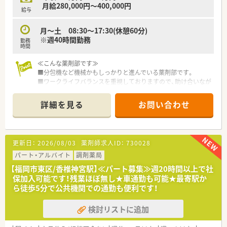
月給280,000円～400,000円
給与
月～土 08:30～17:30(休憩60分)
※週40時間勤務
勤務
時間
≪こんな薬剤部です≫
■分包機など機械かもしっかりと進んでいる薬剤部です。
■ワークライフバランスを重視しておりますので、助け合いなが
ら勤務可能です。
■残業が難しい場合は定時で終業も可能です。
詳細を見る
お問い合わせ
■患者様は認知症の患者様が多く、老老介護の方も多いです。
≪こんな病院です≫
■2,000年よりうつ病、神経症、老年期の精神医療を中心に診療
を行って参りました。
更新日：
2026/08/03
薬剤師求人ID：
730028
■退院後の方々のために、施設を併設して地域に根ざした医療を
続けております。
パート・アルバイト
調剤薬局
■2020年には、より良い入院環境の提供のため、本館の改築と新
【福岡市東区/香椎神宮駅】≪パート募集≫週20時間以上で社
病棟を増築いたしました。
保加入可能です！残業ほぼ無し★車通勤も可能★最寄駅か
ら徒歩5分で公共機関での通勤も便利です！
検討リストに追加