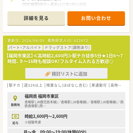
【こんな方が活躍中】
【契約期間】即日～最長2027年3月31日迄
■新規出店という変化の多い環境を楽しみながら、店舗のルール
【想定時給】2,500～3,000円
作りや運営に主体的に関わっている前向きな薬剤師が活躍して
【勤務時間】
詳細を見る
お問い合わせ
います。
月～金 09:00～17:30(休憩45分)
■調剤だけでなくOTCの知識も深めたいという意欲的な薬剤師
【応需科目】小児科
が、大手ドラッグストアのノウハウを吸収しながら現場で輝いて
【人員体制】薬剤師：15名
います。
更新日：
2026/08/05
薬剤師求人ID：
622672
■在宅医療やかかりつけ薬剤師の取得を通じて、地域住民の健康
********************************
を支えることに強いやりがいを感じる方が多く在籍していま
＼手厚いサポートが魅力のファルマスタッフ／
パート・アルバイト
ドラッグストア(調剤あり)
す。
■万全のサポート体制：2名体制で担当がつきしっかりサポート！
【福岡市東区】≪高時給2,600円≫駅チカ徒歩5分★1日6～7
■各種保険を完備：社会保険(週20時間以上)/雇用保険/薬剤師賠
時間、９～16時も相談OK！フルタイム入れる方歓迎◎
償責任保険
■充実の休暇制度：有給休暇(6ヶ月以上勤務)、夏季休暇、慶弔休
検討リストに追加
暇など
ご希望条件に合わせて求人をお探しします！
駅チカ
週32h以上
残業なし(ほぼなし含む)
車通勤可
高時給(2,500円以上)
まずはお気軽にお問い合わせください。
福岡県 福岡市東区
香椎駅 (JR鹿児島本線)／香椎駅 (JR香椎線)／香椎駅 (JR香椎線)／西
勤務地
鉄香椎駅 (西
…
時給2,600円～2,600円
※経験考慮
給与
月～金 09:00～19:00(休憩60分)