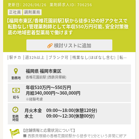
≪派遣でのお仕事とは≫
更新日：
2026/06/26
薬剤師求人ID：
706256
弊社の派遣社員としてご登録いただき、弊社の契約先で一定期
間お仕事をしていただくスタイルです。
正社員
調剤薬局
【福岡市東区/香椎花園前駅】駅から徒歩1分の好アクセスで
≪こんな方は派遣就業がオススメ≫
転勤なし！管理薬剤師として年収550万円可能、安全対策徹
●経験、スキルをいかして高収入ご希望の方
底の地域密着型薬局で働けます
●勉強のために、いろいろな薬局で経験を積みたい方
●旅行等で定期的に連休を取りたい方
検討リストに追加
●転居の可能性があり、期間を区切って就業したい方
●正社員で希望に合った転職先が見つかるまで、収入を途切れさ
せたくない方
駅チカ
週32h以上
ブランク可
残業なし(ほぼなし含む)
転勤なし
福岡県 福岡市東区
香椎花園前駅 (西鉄貝塚線)
勤務地
年収510万円～550万円
月給340,000円～360,000円
給与
※経験考慮
月火木金 09:00〜18:00(休憩120分)
水土 09:00〜12:30(休憩00分)
勤務
時間
【店舗情報と応需状況について】
■ 西鉄貝塚線の香椎花園前駅から徒歩で1分という非常に好ア