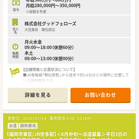
してくれる制度が充実しています。
月給280,000円～350,000円
〇社員割引制度、財形貯蓄制度、スポーツジム優待等が受けられ
給与
※経験を考慮
る他、提携の保養施設は全国に40ヵ所あります。
〇産休・育休・時短勤務者2,097人以上等、どれも業界トップクラ
株式会社グッドフェローズ
スの実績!
法人
大信薬局 舞松原店
産休、育休取得はもちろんのこと、育児短時間勤務制度を実施
名
育児休業より復帰後、1日最大2時間短縮して勤務できる制度で
月火水金
す。
09:00～18:00（休憩60分）
法律では3歳までですが、同社では小学校就学時までの期間利用
木土
可能♪
勤務
時間
09:00～13:00（休憩00分）
【店舗情報と応需状況について】
■JR香椎線「舞松原駅」から徒歩で約14分ほどの場所に位置して
いる調剤薬局です。
■応需科目は内科、胃腸科、肛門科、外科など多岐にわたり、幅広
く処方を経験することができます。
詳細を見る
お問い合わせ
■処方箋は1日あたり約90枚応需し、薬剤師正社員2名と事務員1
～2名体制で対応しています。
【募集背景と求める人物像について】 ■今回は体制強化のための
更新日：
2026/07/14
薬剤師求人ID：
521697
欠員補充として、店舗の運営を担っていただける管理薬剤師を募
集しております。
派遣
調剤薬局
■在宅業務（居宅）も担当するため、在宅医療の経験をお持ちの方
【福岡市東区/JR奈多駅】＜8月中旬～派遣募集＞平日3日の
や、これから深く学びたい方を優遇いたします。