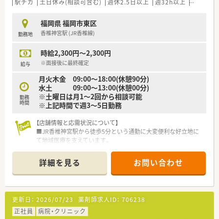
駅チカ
土日休み(相談可含む)
週休2.5日以上
週32h以上
ブランク
福岡県 福岡市東区
香椎神宮駅 (JR香椎線)
勤務地
時給2,300円～2,300円
※面接後に最終確定
給与
月火木金 09:00～18:00(休憩90分)
水土 09:00～13:00(休憩00分)
※土曜日は月1～2回から相談可能
勤務
時間
※上記時間で週3～5日勤務
【店舗情報と応需状況について】
■JR香椎神宮駅から徒歩5分という通勤に大変便利な好立地に
て地域医療を支えています。
■糖尿病内科と循環器内科をメインに処方箋を1日あたり40枚
から50枚ほど応需しています。
詳細を見る
お問い合わせ
■基本は2名体制を維持して業務を行いますが瞬間的に薬剤師1
名体制になる場合もございます。
【募集背景と求める人物像について】
更新日：
2026/07/23
薬剤師求人ID：
706238
■パート薬剤師の転居に伴う退職が発生したため、欠員を補充す
べく新たな正社員を募集しています。
正社員
病院・クリニック