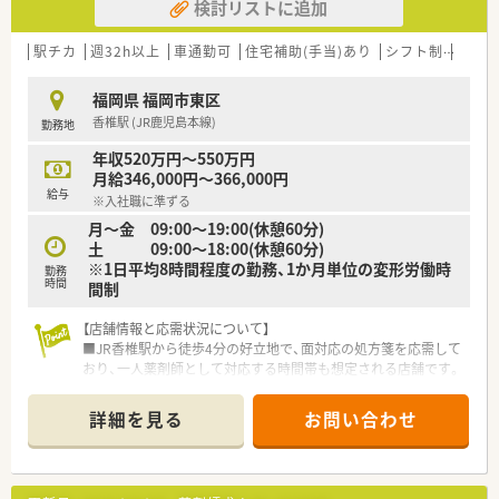
検討リストに追加
駅チカ
週32h以上
車通勤可
住宅補助(手当)あり
シフト制
かか
福岡県 福岡市東区
香椎駅 (JR鹿児島本線)
勤務地
年収520万円～550万円
月給346,000円～366,000円
給与
※入社職に準ずる
月～金 09:00～19:00(休憩60分)
土 09:00～18:00(休憩60分)
※1日平均8時間程度の勤務、1か月単位の変形労働時
勤務
時間
間制
【店舗情報と応需状況について】
■JR香椎駅から徒歩4分の好立地で、面対応の処方箋を応需して
おり、一人薬剤師として対応する時間帯も想定される店舗です。
■開局時間については月曜から金曜は19時まで、土曜日は18時
までの開局となっており、周辺地域の患者様の利便性を高めてい
詳細を見る
お問い合わせ
ます。
■処方箋枚数は1時間あたり2枚程度、1日で約16枚前後の応需が
見込まれており、落ち着いて一人ひとりの患者様に向き合える環
境です。