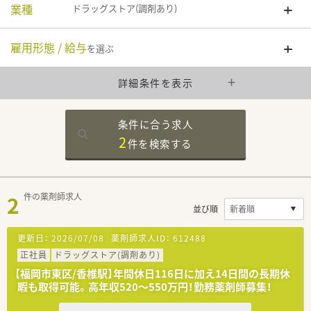
業種
ドラッグストア(調剤あり)
雇用形態 / 給与
を選ぶ
詳細条件を表示
条件に合う求人
2
件を
検索する
2
件の薬剤師求人
並び順
更新日：
2026/07/08
薬剤師求人ID：
612488
正社員
ドラッグストア(調剤あり)
【福岡市東区/香椎駅】年間休日116日に加え14日間の長期休
暇も取得可能。高年収520～550万円！勤務薬剤師募集！