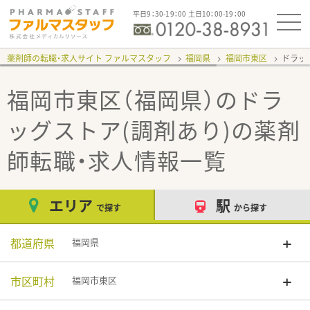
平日9：30-19：00 土日10：00-19：00
薬剤師の転職・求人サイト ファルマスタッフ
福岡県
福岡市東区
ドラッ
福岡市東区（福岡県）のドラ
ッグストア(調剤あり)
の薬剤
師転職・求人情報一覧
エリア
駅
で探す
から探す
都道府県
福岡県
市区町村
福岡市東区