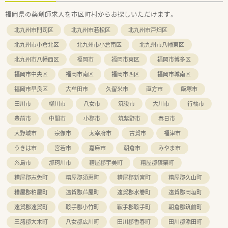
福岡県の薬剤師求人を市区町村からお探しいただけます。
北九州市門司区
北九州市若松区
北九州市戸畑区
北九州市小倉北区
北九州市小倉南区
北九州市八幡東区
北九州市八幡西区
福岡市
福岡市東区
福岡市博多区
福岡市中央区
福岡市南区
福岡市西区
福岡市城南区
福岡市早良区
大牟田市
久留米市
直方市
飯塚市
田川市
柳川市
八女市
筑後市
大川市
行橋市
豊前市
中間市
小郡市
筑紫野市
春日市
大野城市
宗像市
太宰府市
古賀市
福津市
うきは市
宮若市
嘉麻市
朝倉市
みやま市
糸島市
那珂川市
糟屋郡宇美町
糟屋郡篠栗町
糟屋郡志免町
糟屋郡須惠町
糟屋郡新宮町
糟屋郡久山町
糟屋郡粕屋町
遠賀郡芦屋町
遠賀郡水巻町
遠賀郡岡垣町
遠賀郡遠賀町
鞍手郡小竹町
鞍手郡鞍手町
朝倉郡筑前町
三潴郡大木町
八女郡広川町
田川郡香春町
田川郡添田町