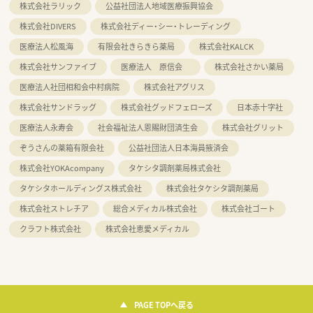
株式会社ラリック
公益社団法人地域医療振興協会
株式会社DIVERS
株式会社ディー・シー・トレーディング
医療法人松風海
有限会社きらきら薬局
株式会社KALCK
株式会社サンファイブ
医療法人 原信会
株式会社さかい薬局
医療法人社団相和会中村病院
株式会社アグリス
株式会社サンドラッグ
株式会社グッドフェローズ
日本赤十字社
医療法人永寿会
社会福祉法人恩賜財団済生会
株式会社グリット
ぞうさんの薬箱有限会社
公益社団法人日本海員掖済会
株式会社YOKAcompany
タケシタ調剤薬局株式会社
タケシタホールディングス株式会社
株式会社タケシタ調剤薬局
株式会社ストレチア
総合メディカル株式会社
株式会社ゴート
クラフト株式会社
株式会社恵愛メディカル
PAGE TOPへ戻る