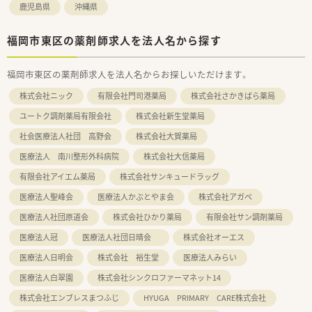
鹿児島県
沖縄県
福岡市東区の薬剤師求人を法人名から探す
福岡市東区の薬剤師求人を法人名からお探しいただけます。
株式会社ニック
有限会社門司港薬局
株式会社さかきばら薬局
ユートク調剤薬局有限会社
株式会社新生堂薬局
社会医療法人社団 高野会
株式会社大賀薬局
医療法人 南川整形外科病院
株式会社大信薬局
有限会社アイエム薬局
株式会社サンキュードラッグ
医療法人聖峰会
医療法人かぶとやま会
株式会社アガペ
医療法人社団原道会
株式会社ひかり薬局
有限会社サン調剤薬局
医療法人冠
医療法人社団日晴会
株式会社オーエス
医療法人日明会
株式会社 裕生堂
医療法人みらい
医療法人白翠園
株式会社シンクロファーマネット14
株式会社エンブレスまつふじ
HYUGA PRIMARY CARE株式会社