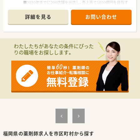
■2030年までに200店舗を出店し、売上高で1800億円を目指す
作りや運営に主体的に関わっている前向きな薬剤師が活躍して
予定です。
います。
■全店、新規出店なので薬局の立ち上げを経験する事が可能で
■調剤だけでなくOTCの知識も深めたいという意欲的な薬剤師
詳細を見る
お問い合わせ
す。
が、大手ドラッグストアのノウハウを吸収しながら現場で輝いて
■店舗数の増加に応じてポジションも増加するので昇格の機会
います。
が多い企業です。
■在宅医療やかかりつけ薬剤師の取得を通じて、地域住民の健康
■ゼロから人間関係を構築していくので人間関係での悩みが少
を支えることに強いやりがいを感じる方が多く在籍していま
ない環境です。
す。
わたしたちがあなたの条件にぴった
■調剤、OTC業務のどちらにも関わる事ができる職場です。
りの職場をお探しします。
福岡県の薬剤師求人を市区町村から探す