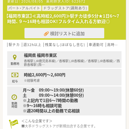
更新日：
2026/08/05
薬剤師求人ID：
622672
【募集背景と求める人物像について】
パート・アルバイト
ドラッグストア(調剤あり)
■今後の福岡県内での積極的な新規出店計画に伴う増員募集で
【福岡市東区】≪高時給2,600円≫駅チカ徒歩5分★1日6～7
あり、薬局の立ち上げを一から経験したいという方を急募してい
時間、９～16時も相談OK！フルタイム入れる方歓迎◎
ます。
■在宅業務やかかりつけ薬剤師、OTC販売に抵抗がなく、事務員
検討リストに追加
が不在の環境でレセコン入力業務もこなせる方を求めていま
す。
■将来的に管理薬剤師として活躍したい意欲のある方や、企業の
駅チカ
週32h以上
残業なし(ほぼなし含む)
車通勤可
高時給(2,500円以上)
成長に一丸となって取り組める柔軟な方を募集しています。
福岡県 福岡市東区
【法人特徴について】
香椎駅 (JR鹿児島本線)／香椎駅 (JR香椎線)／香椎駅 (JR香椎線)／西
勤務地
■大手総合小売業社とドラッグストア大手が共同出資して設立
鉄香椎駅 (西
…
した企業で、安定した経営基盤と充実した教育体制が大きな強み
時給2,600円～2,600円
です。
■2030年までに九州全域で200店舗の出店を目指しており、売
※経験考慮
給与
上高1800億円という壮大な目標を掲げて急成長を続けていま
月～金 09:00～19:00(休憩60分)
す。
土 09:00～14:00(休憩00分)
■福岡県や熊本県を中心に新規店舗を続々と展開しており、地域
※上記内で1日6～7時間の勤務
に根ざしながら新しい薬局の形を創造している勢いのある企業
勤務
※9～16時も相談可能
です。
時間
※週20時間以上の勤務で応相談
＜こんな企業です＞
【こんな方が活躍中】
■大手ドラッグストアが新規出店する企業です。
■新規出店という変化の多い環境を楽しみながら、店舗のルール