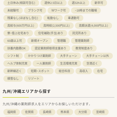
土日休み(相談可含む)
週休2.5日以上
週32h以上
新卒可
未経験可
ブランク可
Ｗワーク可
~18時までの職場
残業なし(ほぼなし含む)
転勤なし
車通勤可
高給与(600万円以上)
高時給(2,500円以上)
高額派遣(4,000円以上)
寮・借上社宅あり
住宅補助(手当)あり
託児所あり
60歳以上可
新規オープン
管理職
管理薬剤師
扶養内勤務OK
認定薬剤師取得支援あり
教育制度あり
シフト制
かかりつけ薬剤師
大手チェーン
大手チェーン以外
ヘルプ体制充実
一人薬剤師
生活環境充実
空港近く
新幹線近く
短期・スポット
総合科目
高収入
在宅
積雪なし
リゾート
九州/沖縄エリアから探す
九州/沖縄の薬剤師求人をエリアからお探しいただけます。
福岡県
佐賀県
長崎県
熊本県
大分県
宮崎県