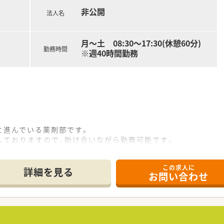
非公開
法人名
月～土 08:30～17:30(休憩60分)
勤務時間
※週40時間勤務
と進んでいる薬剤部です。
しておりますので、助け合いながら勤務可能です。
業も可能です。
く、老老介護の方も多いです。
この求人に
詳細を見る
お問い合わせ
症、老年期の精神医療を中心に診療を行って参りました。
を併設して地域に根ざした医療を続けております。
環境の提供のため、本館の改築と新病棟を増築いたしました。