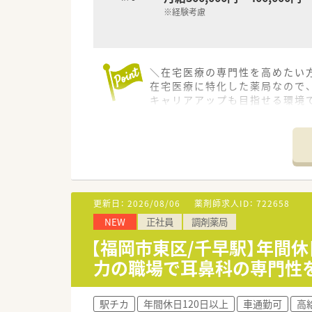
※経験考慮
＼在宅医療の専門性を高めたい方
在宅医療に特化した薬局なので
キャリアアップも目指せる環境
【店舗情報と応需状況について】
■最寄りの名島駅から徒歩で4
■近隣の医療機関などから幅広く
■個人宅である居宅や高齢者施
【募集背景と求める人物像につい
更新日：
2026/08/06
薬剤師求人ID：
722658
■現在店舗で活躍中のスタッフ
NEW
正社員
調剤薬局
■業務上でお車の運転が必須条
■これからの在宅医療に強い関
【福岡市東区/千早駅】年間休
力の職場で耳鼻科の専門性
【法人特徴について】
■成長市場において上場を果た
■自社開発した独自の在宅専用
駅チカ
年間休日120日以上
車通勤可
高給
■社内でのジョブチェンジやラ