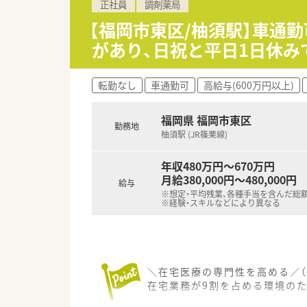
正社員
調剤薬局
【福岡市東区/柚須駅】車通勤
があり、日祝と平日1日休み
転勤なし
車通勤可
高給与(600万円以上)
福岡県 福岡市東区
勤務地
柚須駅 (JR篠栗線)
年収480万円～670万円
月給380,000円～480,000円
給与
※想定・平均残業、各種手当を含んだ総
※経験・スキルなどにより異なる
＼在宅医療の専門性を高める／（
在宅業務が9割を占める環境の