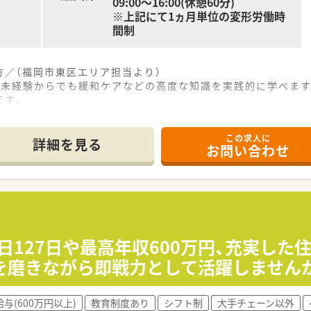
09:00～16:00(休憩60分)
※上記にて1ヵ月単位の変形労働時
間制
／（福岡市東区エリア担当より）
、未経験からでも緩和ケアなどの高度な知識を実践的に学べま
です。
この求人に
分ほどとアクセスが非常に良く、毎日の通勤に便利な立地環境が
詳細を見る
お問い合わせ
面で処方箋を応需しており、1日に約40枚ほどの処方箋に対応
設への在宅業務に特化しており、地域医療に深く貢献できるやり
て】
の欠員補充に伴い、新たに正社員として一緒に働ける方を急募し
件となるため、日常的に安全運転をされている方を積極的に求め
心があり、患者様のために前向きに日々の業務に取り組める方を
日127日や最高年収600万円、充実し
を磨きながら即戦力として活躍しません
している企業が運営しており、安定した経営基盤のもと安心して
システムを導入しており、現場で働くスタッフの業務負担軽減に
与(600万円以上)
教育制度あり
シフト制
大手チェーン以外
イフスタイルに合わせた雇用形態の変更にも柔軟に対応し多様