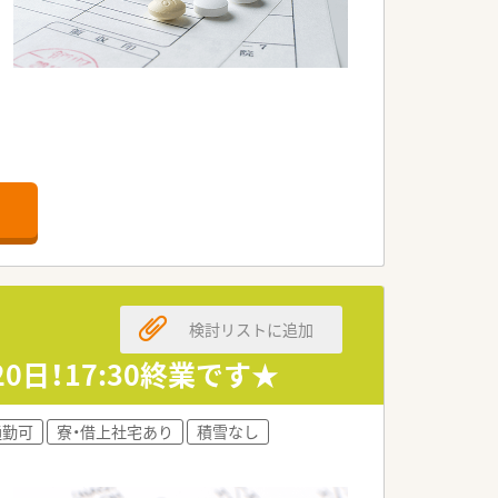
検討リストに追加
日！17:30終業です★
通勤可
寮・借上社宅あり
積雪なし