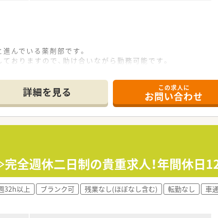
と進んでいる薬剤部です。
しておりますので、助け合いながら勤務可能です。
業も可能です。
く、老老介護の方も多いです。
この求人に
詳細を見る
お問い合わせ
症、老年期の精神医療を中心に診療を行って参りました。
を併設して地域に根ざした医療を続けております。
環境の提供のため、本館の改築と新病棟を増築いたしました。
完全週休二日制の貴重求人！年間休日120
週32h以上
ブランク可
残業なし(ほぼなし含む)
転勤なし
車