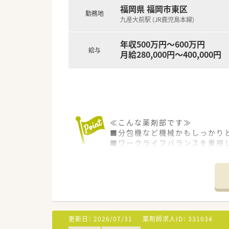
福岡県 福岡市東区
勤務地
九産大前駅 (JR鹿児島本線)
年収500万円～600万円
給与
月給280,000円～400,000円
≪こんな薬剤部です≫
■分包機など機械かもしっかり
■ワークライフバランスを重視
■残業が難しい場合は定時で終
■患者様は認知症の患者様が多
≪こんな病院です≫
■2,000年よりうつ病、神経
■退院後の方々のために、施設
■2020年には、より良い入院
更新日：
2026/07/31
薬剤師求人ID：
331034