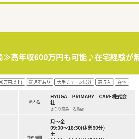
局≫高年収600万円も可能♪在宅経験が
00万円以上)
託児所あり
大手チェーン以外
高収入
在宅
HYUGA PRIMARY CARE株式会
社
法人名
きらり薬局 名島店
月～金
09:00～18:30(休憩60分)
土
勤務時間