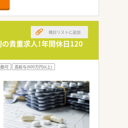
舗です。
とができます。
ます。
求めています。
検討リストに追加
える方が理想です。
方を歓迎します。
の貴重求人！年間休日120
ている企業です。
を続けています。
通勤可
高給与(600万円以上)
反映できます。