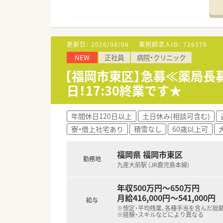
■千早駅から徒歩6分の好立地
■応需科目は半分以上が耳鼻咽
■処方箋枚数は1日平均180枚
【募集背景と求める人物像につい
更新日：
2026/08/06
薬剤師求人ID：
726376
■今回は体制強化に伴う欠員補
NEW
正社員
病院・クリニック
■外来の患者様が多く比較的ス
■在宅業務への対応や店舗目標
【福岡市東区】急募≪薬局長
日！17:30終業です★
【法人特徴について】
■全国に多数の店舗を展開する
■無理な店舗名の変更を伴わな
年間休日120日以上
土日休み(相談可含む)
■年に1回の自己申告書提出制
寮・借上社宅あり
積雪なし
60歳以上可
福岡県 福岡市東区
勤務地
九産大前駅 (JR鹿児島本線)
年収500万円～650万円
月給416,000円～541,000円
給与
※想定・平均残業、各種手当を含んだ総
※経験・スキルなどにより異なる