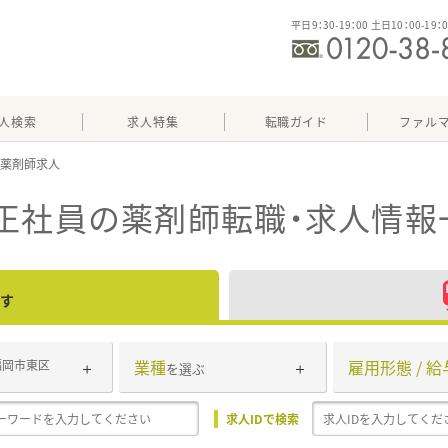
平日9：30-19：00 土日10：00-19：
人検索
求人特集
転職ガイド
ファル
正社員
の薬剤師転職・求人情報
す
業種
雇用形態 / 給
福岡市東区
を選ぶ
求人IDで検索