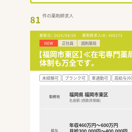
件の薬剤師求人
81
更新日：
2026/08/06
薬剤師求人ID：
406173
NEW
正社員
調剤薬局
【福岡市東区】≪在宅専門薬
体制も万全です。
未経験可
ブランク可
車通勤可
高給与(6
福岡県 福岡市東区
勤務地
名島駅 (西鉄貝塚線)
年収460万円～600万円
月給300,000円～400,000円
給与