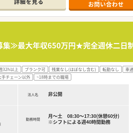
にあり、同エリアの中で最も新しく非常に綺麗な医療ビル内の店
詳細を見る
お問い合わせ
喉科となっており、専門性の高い知識を日々の業務で深く学ぶこ
ほどで、近隣の複数クリニックから様々な処方箋を受け付けてい
て】
充の募集であり、調剤業務において即戦力として貢献できる方を
ピードが求められるため、周囲と協力しながら手際よく業務を行
の達成に向けて、前向きに自発的な行動ができるキャリア志向の
募集≫最大年収650万円★完全週休二日制
安定した経営基盤を持ち、地域に根差した医療の提供を大切にし
い店舗展開や、医療モール型の出店など多彩なアプローチで成長
週32h以上
ブランク可
残業なし(ほぼなし含む)
転勤なし
車
度があり、職場での悩みや将来のキャリアに関する希望を人事に
大手チェーン以外
~18時までの職場
非公開
法人名
月～土 08:30～17:30(休憩60分)
勤務時間
※シフトによる週40時間勤務
額