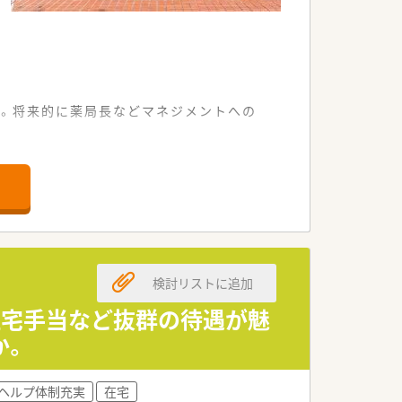
す。将来的に薬局長などマネジメントへの
整っております。
しております。
がいのある環境です。
ている状況です。
検討リストに追加
ております。
歓迎いたします。
た住宅手当など抜群の待遇が魅
か。
就業できます。
努めております。
ヘルプ体制充実
在宅
な働き方を支援しております。