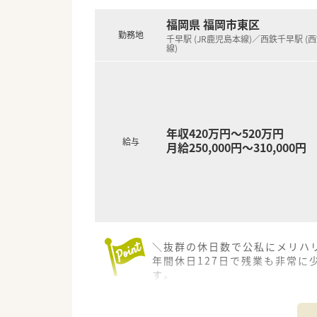
福岡県 福岡市東区
【想定される業務内容】
勤務地
■個人宅や施設への在宅訪問が
千早駅 (JR鹿児島本線)／西鉄千早駅 (
線)
■店舗内での調剤や監査業務に
■専用システムを用いた在宅訪問
年収420万円～520万円
給与
月給250,000円～310,000円
＼抜群の休日数で公私にメリハリ
年間休日127日で残業も非常
す。
【店舗情報と応需状況について】