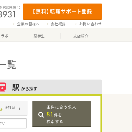
00
（祝日を除く）
【無料】転職サポート登録
企業の皆様へ
会社概要
お問い合わせ
マラボ
薬学生
支店紹介
一覧
駅
から探す
条件に合う求人
与
正社員
81
件を
検索する