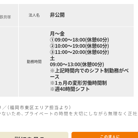
非公開
法人名
メイン業務となり、患者様の生活環境に寄り添った丁寧な服薬指
西鉄貝塚
加えて、医師や看護師などの多職種と連携しながら最適な医療を
報告書の作成など、一定のITツールをしっかりと活用した業
月～金
①09:00～18:00(休憩60分)
②10:00～19:00(休憩60分)
③11:00～20:00(休憩60分)
土
勤務時間
09:00～13:00(休憩00分)
※上記時間内でのシフト制勤務がベ
ース
※1ヵ月の変形労働時間制
※週40時間シフト
／（福岡市東区エリア担当より）
に少ないため、プライベートの時間を大切にしながら無理なく正
この求人に