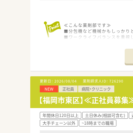
≪こんな薬剤部です≫
■分包機など機械かもしっかり
■ワークライフバランスを重視
■残業が難しい場合は定時で終
■患者様は認知症の患者様が多
≪こんな病院です≫
■2,000年よりうつ病、神経
■退院後の方々のために、施設
■2020年には、より良い入院
更新日：
2026/08/04
薬剤師求人ID：
726290
NEW
正社員
病院・クリニック
【福岡市東区】≪正社員募集≫
年間休日120日以上
土日休み(相談可含む)
大手チェーン以外
~18時までの職場