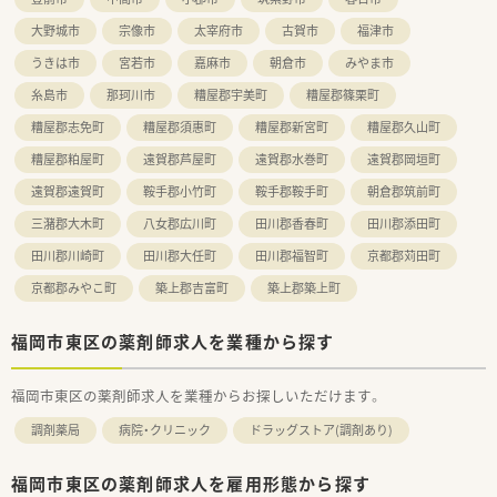
大野城市
宗像市
太宰府市
古賀市
福津市
うきは市
宮若市
嘉麻市
朝倉市
みやま市
糸島市
那珂川市
糟屋郡宇美町
糟屋郡篠栗町
糟屋郡志免町
糟屋郡須惠町
糟屋郡新宮町
糟屋郡久山町
糟屋郡粕屋町
遠賀郡芦屋町
遠賀郡水巻町
遠賀郡岡垣町
遠賀郡遠賀町
鞍手郡小竹町
鞍手郡鞍手町
朝倉郡筑前町
三潴郡大木町
八女郡広川町
田川郡香春町
田川郡添田町
田川郡川崎町
田川郡大任町
田川郡福智町
京都郡苅田町
京都郡みやこ町
築上郡吉富町
築上郡築上町
福岡市東区の薬剤師求人を業種から探す
福岡市東区の薬剤師求人を業種からお探しいただけます。
調剤薬局
病院・クリニック
ドラッグストア(調剤あり)
福岡市東区の薬剤師求人を雇用形態から探す