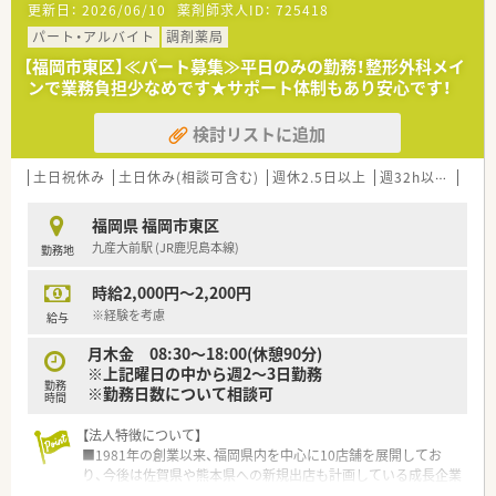
更新日：
2026/06/10
薬剤師求人ID：
725418
■ 今回の募集は通勤距離を理由とする前任者の退職に伴う欠員
補充であり、管理薬剤師を募集しています。
パート・アルバイト
調剤薬局
■ やるべきことをきちんと実行し、仕事に対して前向きに「〇〇
【福岡市東区】≪パート募集≫平日のみの勤務！整形外科メイ
を頑張ります！」と答えられる意欲的な方を求めています。
ンで業務負担少なめです★サポート体制もあり安心です！
■ 50代までの方が受入範囲の目安ですが、60代は基本的に難し
く、管理未経験や経験5年未満の方も推薦可能でございます。
検討リストに追加
【法人特徴について】
■ 福岡県内に3店舗を展開している地域密着型の個人薬局であ
土日祝休み
土日休み(相談可含む)
週休2.5日以上
週32h以上
残業
り、アットホームな雰囲気の中で働けます。
■ 健康で心豊かに過ごせる地域のかかりつけ薬局を目指し、地
福岡県 福岡市東区
域医療への貢献に力を入れている点が特徴です。
九産大前駅 (JR鹿児島本線)
勤務地
■ 経営基盤を強固にする企業型確定拠出型年金制度を導入して
おり、安心して長く働ける環境がございます。
時給2,000円～2,200円
【求人情報について】
※経験を考慮
給与
■ 想定される年収は510万円から550万円であり、これまでのご
月木金 08:30～18:00(休憩90分)
経験を考慮した上で給与額が決定されます。
※上記曜日の中から週2～3日勤務
■ 昇給は年に1回4月に、賞与は年に2回、合計4.00ヶ月分という
勤務
※勤務日数について相談可
非常に高い水準で支給される見込みです。
時間
■ 時間外手当や通勤手当はもちろん、確定拠出型年金制度や教
育制度など福利厚生も充実しています。
【法人特徴について】
■1981年の創業以来、福岡県内を中心に10店舗を展開してお
り、今後は佐賀県や熊本県への新規出店も計画している成長企業
です。