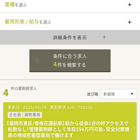
業種
を選ぶ
雇用形態 / 給与
を選ぶ
詳細条件を表示
条件に合う求人
4
件を
検索する
4
件の薬剤師求人
並び順
更新日：
2026/06/26
薬剤師求人ID：
706256
正社員
調剤薬局
【福岡市東区/香椎花園前駅】駅から徒歩1分の好アクセスで
転勤なし！管理薬剤師として年収550万円可能、安全対策徹
底の地域密着型薬局で働けます