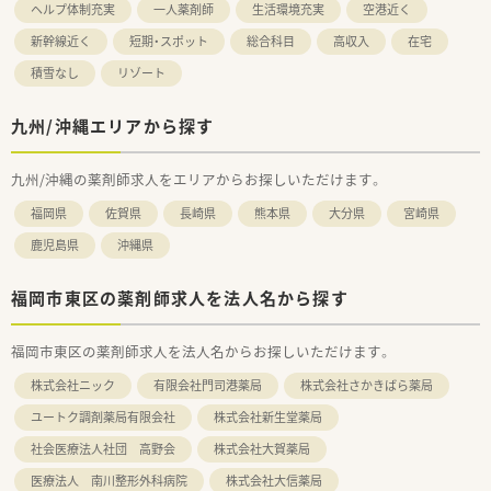
ヘルプ体制充実
一人薬剤師
生活環境充実
空港近く
新幹線近く
短期・スポット
総合科目
高収入
在宅
積雪なし
リゾート
九州/沖縄エリアから探す
九州/沖縄の薬剤師求人をエリアからお探しいただけます。
福岡県
佐賀県
長崎県
熊本県
大分県
宮崎県
鹿児島県
沖縄県
福岡市東区の薬剤師求人を法人名から探す
福岡市東区の薬剤師求人を法人名からお探しいただけます。
株式会社ニック
有限会社門司港薬局
株式会社さかきばら薬局
ユートク調剤薬局有限会社
株式会社新生堂薬局
社会医療法人社団 高野会
株式会社大賀薬局
医療法人 南川整形外科病院
株式会社大信薬局