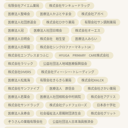
有限会社アイエム薬局
株式会社サンキュードラッグ
医療法人聖峰会
医療法人かぶとやま会
株式会社アガペ
医療法人社団原道会
株式会社ひかり薬局
有限会社サン調剤薬局
医療法人冠
医療法人社団日晴会
株式会社オーエス
医療法人日明会
株式会社 裕生堂
医療法人みらい
医療法人白翠園
株式会社シンクロファーマネット14
株式会社エンブレスまつふじ
HYUGA PRIMARY CARE株式会社
株式会社ラリック
公益社団法人地域医療振興協会
株式会社DIVERS
株式会社ディー・シー・トレーディング
医療法人松風海
有限会社きらきら薬局
株式会社KALCK
株式会社サンファイブ
医療法人 原信会
株式会社さかい薬局
医療法人若葉会
医療法人社団相和会中村病院
株式会社アグリス
株式会社サンドラッグ
株式会社グッドフェローズ
日本赤十字社
医療法人永寿会
社会福祉法人恩賜財団済生会
株式会社グリット
ぞうさんの薬箱有限会社
公益社団法人日本海員掖済会