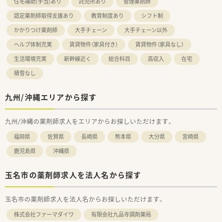
住宅補助(手当)あり
託児所あり
管理薬剤師
認定薬剤師取得支援あり
教育制度あり
シフト制
かかりつけ薬剤師
大手チェーン
大手チェーン以外
ヘルプ体制充実
賃貸物件（家具付き）
賃貸物件（家具なし）
生活環境充実
新幹線近く
総合科目
高収入
在宅
積雪なし
九州/沖縄エリアから探す
九州/沖縄の薬剤師求人をエリアからお探しいただけます。
福岡県
佐賀県
長崎県
熊本県
大分県
宮崎県
鹿児島県
沖縄県
玉名市の薬剤師求人を法人名から探す
玉名市の薬剤師求人を法人名からお探しいただけます。
株式会社ファーマダイワ
有限会社九品寺調剤薬局