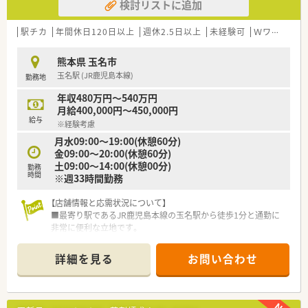
検討リストに追加
駅チカ
年間休日120日以上
週休2.5日以上
未経験可
Ｗワーク可
熊本県 玉名市
玉名駅 (JR鹿児島本線)
勤務地
年収480万円～540万円
月給400,000円～450,000円
給与
※経験考慮
月水09:00～19:00(休憩60分)
金09:00～20:00(休憩60分)
土09:00～14:00(休憩00分)
勤務
時間
※週33時間勤務
【店舗情報と応需状況について】
■最寄り駅であるJR鹿児島本線の玉名駅から徒歩1分と通勤に
非常に便利な立地です。
■近隣の医療機関から皮膚科メインの処方箋を1日あたり約200
枚応需する環境です。
詳細を見る
お問い合わせ
■薬剤師はパートを含め4名から5名ほど在籍しており事務員も
2名配置されています。
【募集背景と求める人物像について】