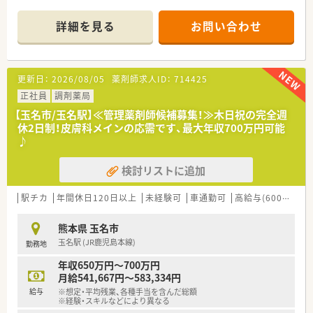
■近隣の医療機関から皮膚科メインの処方箋を1日あたり約200
枚応需する環境です。
詳細を見る
お問い合わせ
■薬剤師はパートを含め4名から5名ほど在籍しており事務員も
2名配置されています。
【募集背景と求める人物像について】
更新日：
2026/08/05
薬剤師求人ID：
714425
■現在の体制における欠員補充のため即戦力となる経験者を積
極的に歓迎しています。
正社員
調剤薬局
■指示を待つだけでなく自ら考えて行動できる主体性のある方
【玉名市/玉名駅】≪管理薬剤師候補募集！≫木日祝の完全週
を求めている職場です。
休2日制！皮膚科メインの応需です、最大年収700万円可能
■遅い時間までの勤務も厭わずしっかりと稼ぎたいという意欲
♪
的な方を歓迎します。
検討リストに追加
【法人特徴について】
■熊本市内を中心に県内で調剤薬局を合計9店舗展開している地
域密着型の企業です。
駅チカ
年間休日120日以上
未経験可
車通勤可
高給与(600万円以上)
■門前のクリニックと良好な関係を築きながら地域医療に貢献
している安定企業です。
熊本県 玉名市
■従業員のワークライフバランスを重視し厚い人員体制を整え
玉名駅 (JR鹿児島本線)
勤務地
ることに注力しています。
年収650万円～700万円
月給541,667円～583,334円
給与
※想定・平均残業、各種手当を含んだ総額
※経験・スキルなどにより異なる