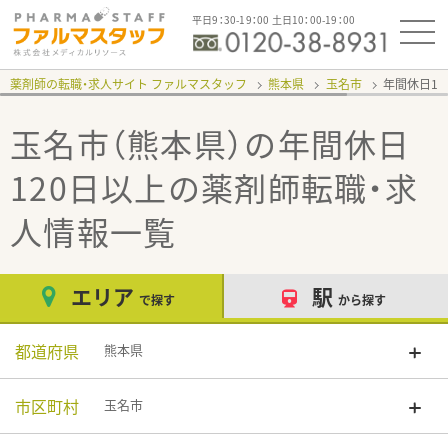
平日9：30-19：00 土日10：00-19：00
薬剤師の転職・求人サイト ファルマスタッフ
熊本県
玉名市
年間休日12
玉名市（熊本県）の年間休日
120日以上
の薬剤師転職・求
人情報一覧
エリア
駅
で探す
から探す
都道府県
熊本県
市区町村
玉名市