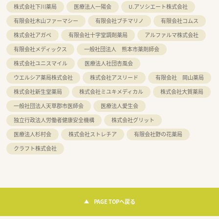
株式会社下川薬局
医療法人一陽会
U.アソシエート株式会社
有限会社木山ファーマシー
有限会社プチマリノ
有限会社コムス
株式会社アガペ
有限会社十字堂調剤薬局
アルファルマ株式会社
有限会社メディックス
一般社団法人 熊本市薬剤師会
株式会社ユニスマイル
医療法人社団杏風会
ウエルシア薬局株式会社
株式会社アスリード
有限会社 岡山薬局
株式会社新生堂薬局
株式会社ミユキメディカル
株式会社大賀薬局
一般社団法人天草郡市医師会
医療法人愛生会
独立行政法人労働者健康安全機構
株式会社グリット
医療法人杉村会
株式会社ストレチア
有限会社野の花薬局
クラフト株式会社
PAGE TOPへ戻る