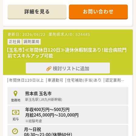
スタートすることもできますよ。
■年間休日は125日と業界内でもトップクラスの多さを誇り、心
＊------------------------------------------＊
身ともにリフレッシュしながら長く働き続けることが可能で
詳細を見る
お問い合わせ
【店舗情報と応需状況について】
す。
■熊本県玉名市に位置しており最寄り駅の玉名駅から徒歩10分
■遠方からの就業を希望される場合には、社宅の提供や赴任費用
ほどの好立地にある調剤薬局です。
の相談も受け付けており、移住を伴う転職も強力にバックアップ
■門前の医療機関から整形外科とリウマチ科の処方箋を1日平均
します。
更新日：
2026/06/22
薬剤師求人ID：
524485
57枚ほど応需しております。
■木曜日と土曜日は14時までの開局となっており、仕事終わり
正社員
調剤薬局
の時間も有効に活用できます。
【玉名市】≪年間休日120日≫連休休暇制度あり！総合病院門
前でスキルアップ可能
【募集背景と求める人物像について】
■処方箋枚数の安定に伴い体制を強化するため、正社員として長
検討リストに追加
く勤務できる方を増員募集します。
■年齢は45歳以下の方を対象としており、新婚の方や第二新卒
の若い世代の方も大歓迎です。
年間休日120日以上
車通勤可
住宅補助(手当)あり
認定薬剤師取得支援あり
■職歴が5社以下で、周囲のスタッフと協調性を持って明るく業
務に取り組める方を求めています。
熊本県 玉名市
新玉名駅 (JR九州新幹線)
勤務地
【法人特徴について】
■福岡県に本社を置き全国43都道府県に600店舗以上の調剤薬
年収400万円～500万円
局を展開している大手企業です。
月給245,000円～310,000円
■健康サポート薬局の届出数が全国1位であり、地域に貢献する
給与
※経験考慮
かかりつけ薬局運営を行っています。
■医療機関の開業支援も手がけているため関係性が非常に良好
月～日祝
で、積極的な医薬連携が特徴です。
08:30～21:00（休憩60分）