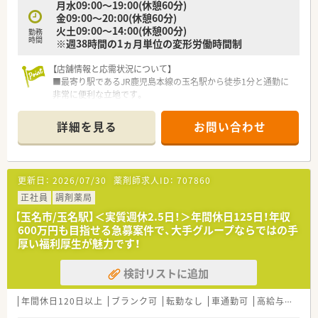
月水09:00～19:00(休憩60分)
金09:00～20:00(休憩60分)
火土09:00～14:00(休憩00分)
勤務
時間
※週38時間の1ヵ月単位の変形労働時間制
【店舗情報と応需状況について】
■最寄り駅であるJR鹿児島本線の玉名駅から徒歩1分と通勤に
非常に便利な立地です。
■近隣の医療機関から皮膚科メインの処方箋を1日あたり約200
枚応需する環境です。
詳細を見る
お問い合わせ
■薬剤師はパートを含め4名から5名ほど在籍しており事務員も
2名配置されています。
【募集背景と求める人物像について】
更新日：
2026/07/30
薬剤師求人ID：
707860
■現在の体制における欠員補充のため即戦力となる経験者を積
極的に歓迎しています。
正社員
調剤薬局
■指示を待つだけでなく自ら考えて行動できる主体性のある方
【玉名市/玉名駅】＜実質週休2.5日！＞年間休日125日！年収
を求めている職場です。
600万円も目指せる急募案件で、大手グループならではの手
■遅い時間までの勤務も厭わずしっかりと稼ぎたいという意欲
厚い福利厚生が魅力です！
的な方を歓迎します。
検討リストに追加
【法人特徴について】
■熊本市内を中心に県内で調剤薬局を合計9店舗展開している地
域密着型の企業です。
年間休日120日以上
ブランク可
転勤なし
車通勤可
高給与(600万円以上)
■門前のクリニックと良好な関係を築きながら地域医療に貢献