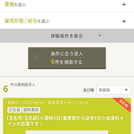
業種
を選ぶ
雇用形態 / 給与
を選ぶ
詳細条件を表示
条件に合う求人
6
件を
検索する
6
件の薬剤師求人
並び順
更新日：
2026/08/05
薬剤師求人ID：
714415
正社員
調剤薬局
【玉名市/玉名駅】≪週休3日！最寄駅から徒歩1分≫皮膚科メ
インの応需です♪