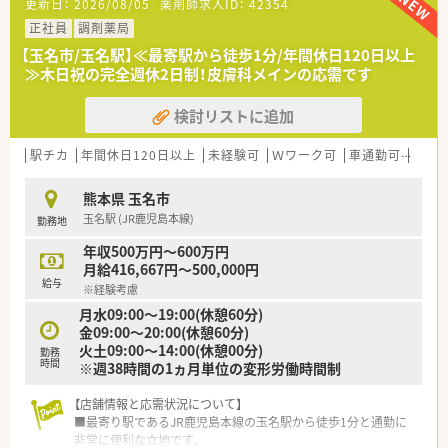
更新日：
2026/08/05
薬剤師求人ID：
42354
■現在の体制における欠員補充のため即戦力となる経験者を積
極的に歓迎しています。
正社員
調剤薬局
■指示を待つだけでなく自ら考えて行動できる主体性のある方
【玉名市/玉名駅】≪最寄駅から徒歩1分/年間休日120日以上
を求めている職場です。
≫木日祝の完全週休2日制！皮膚科メインの応需です
■遅い時間までの勤務も厭わずしっかりと稼ぎたいという意欲
的な方を歓迎します。
検討リストに追加
【法人特徴について】
■熊本市内を中心に県内で調剤薬局を合計9店舗展開している地
駅チカ
年間休日120日以上
未経験可
Ｗワーク可
車通勤可
高給与
域密着型の企業です。
■門前のクリニックと良好な関係を築きながら地域医療に貢献
熊本県 玉名市
している安定企業です。
玉名駅 (JR鹿児島本線)
勤務地
■従業員のワークライフバランスを重視し厚い人員体制を整え
ることに注力しています。
年収500万円～600万円
月給416,667円～500,000円
給与
※経験考慮
月水09:00～19:00(休憩60分)
金09:00～20:00(休憩60分)
火土09:00～14:00(休憩00分)
勤務
時間
※週38時間の1ヵ月単位の変形労働時間制
【店舗情報と応需状況について】
■最寄り駅であるJR鹿児島本線の玉名駅から徒歩1分と通勤に
非常に便利な立地です。