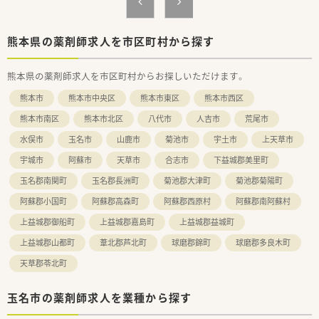
してくれる制度が充実しています。
〇社員割引制度、財形貯蓄制度、スポーツジム優待等が受けられ
る他、提携の保養施設は全国に40ヵ所あります。
熊本県の薬剤師求人を市区町村から探す
〇産休・育休・時短勤務者2,097人以上等、どれも業界トップクラ
スの実績!
熊本県の薬剤師求人を市区町村からお探しいただけます。
産休、育休取得はもちろんのこと、育児短時間勤務制度を実施
育児休業より復帰後、1日最大2時間短縮して勤務できる制度で
熊本市
熊本市中央区
熊本市東区
熊本市西区
す。
法律では3歳までですが、同社では小学校就学時までの期間利用
熊本市南区
熊本市北区
八代市
人吉市
荒尾市
可能♪
水俣市
玉名市
山鹿市
菊池市
宇土市
上天草市
宇城市
阿蘇市
天草市
合志市
下益城郡美里町
玉名郡南関町
玉名郡長洲町
菊池郡大津町
菊池郡菊陽町
阿蘇郡小国町
阿蘇郡高森町
阿蘇郡西原村
阿蘇郡南阿蘇村
上益城郡御船町
上益城郡嘉島町
上益城郡益城町
上益城郡山都町
葦北郡芦北町
球磨郡錦町
球磨郡多良木町
天草郡苓北町
玉名市の薬剤師求人を業種から探す