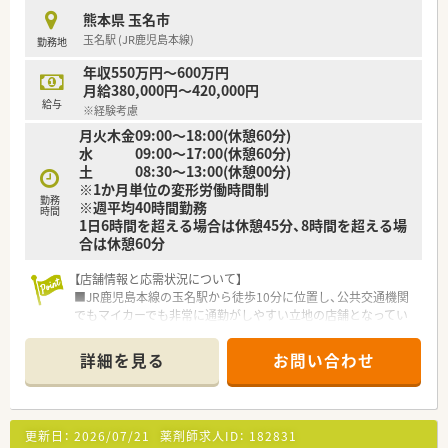
している安定企業です。
熊本県 玉名市
■従業員のワークライフバランスを重視し厚い人員体制を整え
玉名駅 (JR鹿児島本線)
勤務地
ることに注力しています。
年収550万円～600万円
月給380,000円～420,000円
給与
※経験考慮
月火木金09:00～18:00(休憩60分)
水 09:00～17:00(休憩60分)
土 08:30～13:00(休憩00分)
※1か月単位の変形労働時間制
勤務
※週平均40時間勤務
時間
1日6時間を超える場合は休憩45分、8時間を超える場
合は休憩60分
【店舗情報と応需状況について】
■JR鹿児島本線の玉名駅から徒歩10分に位置し、公共交通機関
でもマイカーでも非常に通勤がしやすい立地の店舗となってい
ます。
■眼科と泌尿器科、内科の処方箋を1日平均110枚ほど応需して
詳細を見る
お問い合わせ
おり、幅広い知識を習得できる環境が整っています。
■現在は正社員の薬剤師2名と事務員4名で運営していますが、
体制強化のための増員により、さらなる余裕を持った対応を目指
します。
更新日：
2026/07/21
薬剤師求人ID：
182831