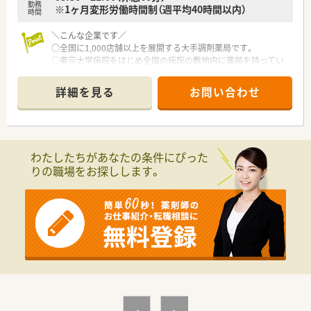
勤務
※1ヶ月変形労働時間制（週平均40時間以内）
時間
【求人情報について】
■正社員の募集となっており、ご経験やスキルを考慮したうえで
＼こんな企業です／
年収430万〜550万円が可能です。
○全国に1,000店舗以上を展開する大手調剤薬局です。
■昇給は年1回の勤務成績に基づき行われ、賞与は年2回で約3.6
○東京大学病院をはじめ全国の病院の敷地内に薬局を持ってい
ヶ月分の高い支給実績があります。
ます。
■月額最大7万円の地域手当や薬剤師手当、家族手当など大手法
病診薬連携を強化することで、地域にお住いの患者様に高度な医
詳細を見る
お問い合わせ
人ならではの手厚い諸手当があります。
療の提供を実現しています。
○全店「同一の機械・システム」を採用しており、且つ処方箋の応
需内容が多岐にわたる（敷地内・病院門前・医療モール・CL門前）
ので、スキルUPしたい方にはお勧めもです。
○長期就業＆自己研讃を続ける事で給与があがる仕組みになっ
わたしたちがあなたの条件にぴった
ており、将来的に高年収も狙う事が出来ます。
りの職場をお探しします。
○インターネットを使って処方薬の飲み方を遠隔指導する「オン
ライン服薬指導」、今後も病院の「敷地内薬局」の推進、女性客の
取り込みを狙う店舗でデザインの一新。
M&Aによる店舗拡大と業界のリーディングカンパニーとして成
長を続けています。
○どの店舗も、最新システムが整っています！
＼福利厚生／
〇「社員第一主義」を掲げている同社では、福利厚生面が手厚く
年間休日120日以上、「連続休暇制度（年に1回、最大9連休を取得
できる制度）」等
プライベートも充実出来る様にワークライフバランスを後押し