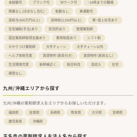
未経験可
ブランク可
Ｗワーク可
~18時までの職場
残業なし(ほぼなし含む)
転勤なし
車通勤可
高給与(600万円以上)
高時給(2,500円以上)
寮・借上社宅あり
住宅補助(手当)あり
託児所あり
管理薬剤師
認定薬剤師取得支援あり
教育制度あり
シフト制
かかりつけ薬剤師
大手チェーン
大手チェーン以外
ヘルプ体制充実
賃貸物件（家具付き）
賃貸物件（家具なし）
生活環境充実
新幹線近く
総合科目
高収入
在宅
積雪なし
九州/沖縄エリアから探す
九州/沖縄の薬剤師求人をエリアからお探しいただけます。
福岡県
佐賀県
長崎県
熊本県
大分県
宮崎県
鹿児島県
沖縄県
玉名市の薬剤師求人を法人名から探す