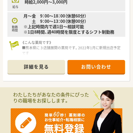
■薬剤師が専門性を発揮できる環境作りを推進しており、認定薬
時給2,000円～3,000円
剤師の資格取得支援など職員の継続的な学びを支援していま
給与
す。
月～金 9：00～18：00（休憩60分）
土 9：00～13：00（休憩00分）
【求人情報について】
※上記時間内で週1日～相談可能
勤務
■パートタイマーとしての募集であり、時給は2,500円という高
時間
※1日8時間、週40時間を限度とするシフト制勤務
水準の設定となっているため、効率よく収入を得られます。
■週20時間以上の勤務から社会保険への加入が可能となってお
《こんな薬局です》
り、ライフスタイルに合わせた安定した働き方が選択できます。
■熊本県に３店舗展開の薬局です。2022年1月に新規出店予定
■病院実務の経験が豊富な方については、将来的に年収600万円
です
相当の提示を受ける可能性もあり、キャリアも評価されます。
■在宅も積極的に行っており、スキルアップが可能です
詳細を見る
お問い合わせ
わたしたちがあなたの条件にぴった
りの職場をお探しします。