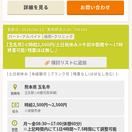
【勤務時間】
詳細を見る
お問い合わせ
月～金08:30～17:30(休憩60分)
※週5日勤務
【診療科目】内科,呼吸器科,循環器科,消化器科神経内科、歯科
<病院内薬剤科>
更新日：
2026/06/23
薬剤師求人ID：
706302
薬剤師:常勤1名、パート3名
助手:3名
パート・アルバイト
病院・クリニック
<老健施設>
【玉名市】≪時給2,500円/土日祝休み≫午前中勤務や～17時
薬剤師:常勤1名
終業可能！残業ほぼ無し♪
********************************
検討リストに追加
＼手厚いサポートが魅力のファルマスタッフ／
■万全のサポート体制：2名体制で担当がつきしっかりサポート！
■各種保険を完備：社会保険(週20時間以上)/雇用保険/薬剤師賠
土日祝休み
未経験可
ブランク可
残業なし(ほぼなし含む)
転勤な
償責任保険
■充実の休暇制度：有給休暇(6ヶ月以上勤務)、夏季休暇、慶弔休
熊本県 玉名市
暇など
玉名駅 (JR鹿児島本線)
勤務地
ご希望条件に合わせて求人をお探しします！
時給2,500円～2,500円
まずはお気軽にお問い合わせください。
※経験考慮
給与
月～金08:30～17:00(休憩60分)
※上記時間内にて1日4時間～7.5時間にて調整可能
勤務