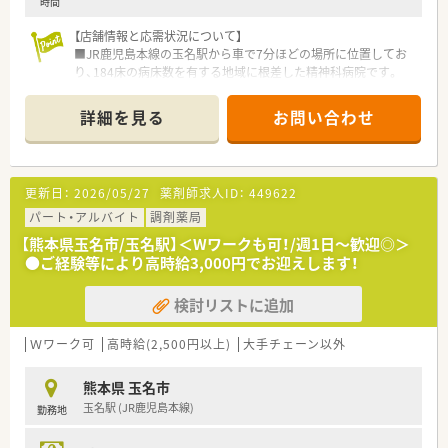
時間
【店舗情報と応需状況について】
■JR鹿児島本線の玉名駅から車で7分ほどの場所に位置してお
り、184床の病床数を有する地域に根差した精神科病院です。
■主な応需科目は精神科と内科であり、外来は院外処方のため、
入院患者様への調剤や服薬指導が中心の業務内容となります。
詳細を見る
お問い合わせ
■2026年3月現在は薬剤師2名体制で運営されており、処方箋枚
数に応じて無理のないペースで業務に取り組める環境です。
【募集背景と求める人物像について】
更新日：
2026/05/27
薬剤師求人ID：
449622
■今回は欠員補充による急募の案件であり、即戦力として貢献い
ただける方はもちろん、未経験の方の応募も歓迎しています。
パート・アルバイト
調剤薬局
■精神科医療に興味があり、患者様に寄り添った丁寧な服薬指導
【熊本県玉名市/玉名駅】＜Wワークも可！/週1日～歓迎◎＞
やコミュニケーションを大切にできる方を求めております。
●ご経験等により高時給3,000円でお迎えします！
■チーム医療を重視しているため、医師や看護師など他職種と連
携しながら、柔軟に業務を遂行できる協調性のある方が理想で
検討リストに追加
す。
【法人特徴について】
Ｗワーク可
高時給(2,500円以上)
大手チェーン以外
■「生命だけは平等だ」という理念を掲げ、福岡県南部から熊本
県北部の地域において医療と介護のトータルケアを提供しま
熊本県 玉名市
す。
玉名駅 (JR鹿児島本線)
勤務地
■精神科病院や老健施設など複数の施設を展開しており、救急医
療から専門治療まで幅広く対応する地域医療支援病院です。