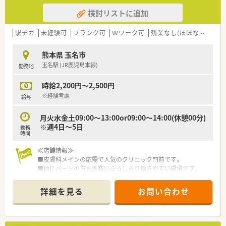
検討リストに追加
駅チカ
未経験可
ブランク可
Ｗワーク可
残業なし(ほぼなし含む)
熊本県 玉名市
玉名駅 (JR鹿児島本線)
勤務地
時給2,200円～2,500円
※経験考慮
給与
月火水金土09:00～13:00or09:00～14:00(休憩00分)
※週4日～5日
勤務
時間
≪店舗情報≫
■皮膚科メインの応需で人気のクリニック門前です。
■他にパートの方も多数いらっしゃり働きやすい環境です。
≪こんな会社です≫
詳細を見る
お問い合わせ
■熊本市内を中心に、県内9店舗を展開する
■クリニック応需の店舗中心に出店されています。
■従業員のワークライフバランスを考えている会社です。
■eラーニングの導入など、社員教育にも積極的です。