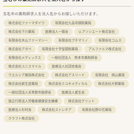
玉名市の薬剤師求人を法人名からお探しいただけます。
株式会社ファーマダイワ
有限会社九品寺調剤薬局
株式会社下川薬局
医療法人一陽会
U.アソシエート株式会社
有限会社木山ファーマシー
有限会社プチマリノ
有限会社コムス
株式会社アガペ
有限会社十字堂調剤薬局
アルファルマ株式会社
有限会社メディックス
一般社団法人 熊本市薬剤師会
株式会社ユニスマイル
医療法人社団杏風会
ウエルシア薬局株式会社
株式会社アスリード
有限会社 岡山薬局
株式会社新生堂薬局
株式会社ミユキメディカル
株式会社大賀薬局
一般社団法人天草郡市医師会
医療法人愛生会
独立行政法人労働者健康安全機構
株式会社グリット
医療法人杉村会
株式会社ストレチア
有限会社野の花薬局
クラフト株式会社