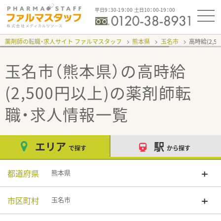
平日9：30-19：00 土日10：00-19：00
薬剤師の転職・求人サイト ファルマスタッフ
熊本県
玉名市
高時給(2,5
玉名市（熊本県）の高時給
(2,500円以上)
の薬剤師転
職・求人情報一覧
エリア
駅
で探す
から探す
都道府県
熊本県
市区町村
玉名市