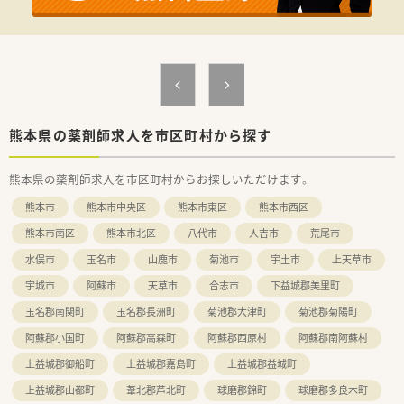
熊本県の薬剤師求人を市区町村から探す
熊本県の薬剤師求人を市区町村からお探しいただけます。
熊本市
熊本市中央区
熊本市東区
熊本市西区
熊本市南区
熊本市北区
八代市
人吉市
荒尾市
水俣市
玉名市
山鹿市
菊池市
宇土市
上天草市
宇城市
阿蘇市
天草市
合志市
下益城郡美里町
玉名郡南関町
玉名郡長洲町
菊池郡大津町
菊池郡菊陽町
阿蘇郡小国町
阿蘇郡高森町
阿蘇郡西原村
阿蘇郡南阿蘇村
上益城郡御船町
上益城郡嘉島町
上益城郡益城町
上益城郡山都町
葦北郡芦北町
球磨郡錦町
球磨郡多良木町