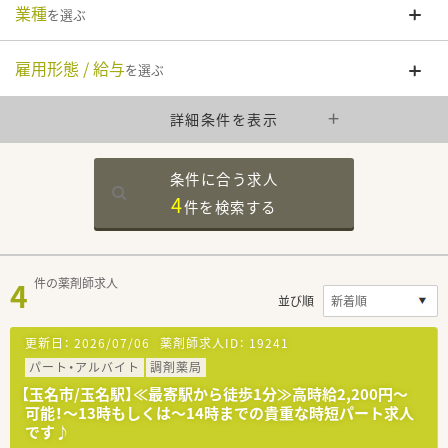
業種
を選ぶ
雇用形態 / 給与
を選ぶ
詳細条件を表示
条件に合う求人
4
件を
検索する
4
件の薬剤師求人
並び順
更新日：
2026/07/06
薬剤師求人ID：
19241
パート・アルバイト
調剤薬局
【玉名市/玉名駅】≪最寄駅から徒歩1分≫高時給2,200円～
可能！～13時もしくは～14時までの貴重な時短パート求人
です♪