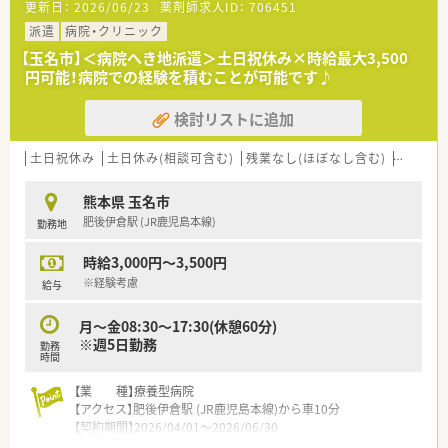
更新日：
2026/06/23
薬剤師求人ID：
706451
派遣
病院・クリニック
【玉名市】＜病院へき地派遣＞土日祝休み×時給最大3,500
円可能！病院での経験を積むことが可能です♪
検討リストに追加
土日祝休み
土日休み(相談可含む)
残業なし(ほぼなし含む)
車通勤
熊本県 玉名市
肥後伊倉駅 (JR鹿児島本線)
勤務地
時給3,000円～3,500円
※経験考慮
給与
月～金08:30～17:30(休憩60分)
※週5日勤務
勤務
時間
【業 種】療養型病院
【アクセス】肥後伊倉駅 (JR鹿児島本線)から車10分
【契約期間】2026/04/01～2026/06/30
【想定時給】3,000～3,500円