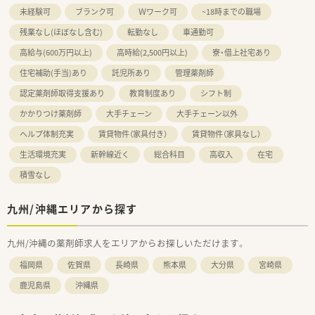
未経験可
ブランク可
Ｗワーク可
~18時までの職場
残業なし(ほぼなし含む)
転勤なし
車通勤可
高給与(600万円以上)
高時給(2,500円以上)
寮・借上社宅あり
住宅補助(手当)あり
託児所あり
管理薬剤師
認定薬剤師取得支援あり
教育制度あり
シフト制
かかりつけ薬剤師
大手チェーン
大手チェーン以外
ヘルプ体制充実
賃貸物件（家具付き）
賃貸物件（家具なし）
生活環境充実
新幹線近く
総合科目
高収入
在宅
積雪なし
九州/沖縄エリアから探す
九州/沖縄の薬剤師求人をエリアからお探しいただけます。
福岡県
佐賀県
長崎県
熊本県
大分県
宮崎県
鹿児島県
沖縄県