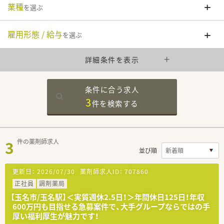
業種
を選ぶ
雇用形態 / 給与
を選ぶ
詳細条件を表示
条件に合う求人
3
件を
検索する
3
件の薬剤師求人
並び順
更新日：
2026/07/30
薬剤師求人ID：
707860
正社員
調剤薬局
【玉名市/玉名駅】＜実質週休2.5日！＞年間休日125日！年収
600万円も目指せる急募案件で、大手グループならではの手
厚い福利厚生が魅力です！