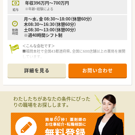
年収396万円～700万円
幅広く展開している大手のチェーン企業です。
■医療機関の開業支援も行うことで良好な関係を築いており、積
※年齢・経験による
給与
極的な医薬連携に取り組んでいます。
月～水、金 08:30～18:00（休憩60分）
■健康サポート薬局の届出数が全国1位の実績を誇り、地域に貢
木08:30～16:30（休憩60分）
献するかかりつけ薬局を目指しています。
土08:30～13:00（休憩00分）
勤務
時間
※週40時間シフト制
【求人情報について】
■正社員での雇用形態となり、ご経験やスキルを最大限に考慮し
＜こんな会社です＞
て年収430万〜550万円が可能です。
■福岡本社で全国43都道府県、全国に600店舗以上の薬局を展開
■昇給は年1回の勤務成績に基づき実施され、賞与は年2回で約
しています。
3.6ヶ月分の高い支給目安があります。
開業支援も行っているため、医療機関との関係も良好で積極的に
■月額最大7万円の地域手当や薬剤師手当、家族手当など大手法
コミュニケーションを図っています。
人ならではの手厚い諸手当が揃っています。
詳細を見る
お問い合わせ
■全国転勤がないエリア社員もありますので、地元で長く勤務す
る事も可能です。
（異動・転勤について）
①全国勤務社員：全店舗を対象とした異動が可能な社員
②エリア社員：限定した地区内での転居を伴う異動が可能な社員
わたしたちがあなたの条件にぴった
③薬剤師職Ⅲ（ローカル社員）：転居を伴う異動がない社員から選
りの職場をお探しします。
択可能です。
※①②は借上社宅が適用、③は住宅補助手当もございます。
＜休暇制度・福利厚生も充実です＞
■正社員であれば有給は入社時から付与。勤務年数に応じて最
大20日付与がございます。