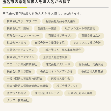
玉名市の薬剤師求人を法人名から探す
玉名市の薬剤師求人を法人名からお探しいただけます。
株式会社ファーマダイワ
有限会社九品寺調剤薬局
株式会社下川薬局
医療法人一陽会
U.アソシエート株式会社
有限会社木山ファーマシー
有限会社プチマリノ
有限会社コムス
株式会社アガペ
有限会社十字堂調剤薬局
アルファルマ株式会社
有限会社メディックス
一般社団法人 熊本市薬剤師会
株式会社ユニスマイル
医療法人社団杏風会
ウエルシア薬局株式会社
株式会社アスリード
有限会社 岡山薬局
株式会社新生堂薬局
株式会社ミユキメディカル
株式会社大賀薬局
一般社団法人天草郡市医師会
医療法人愛生会
独立行政法人労働者健康安全機構
株式会社グリット
医療法人杉村会
株式会社ストレチア
有限会社野の花薬局
クラフト株式会社