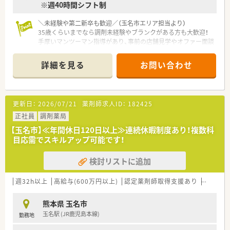
※週40時間シフト制
【求人情報について】
＼未経験や第二新卒も歓迎／（玉名市エリア担当より）
■経験次第で年収600万円という高待遇での提示が可能であり、
35歳くらいまでなら調剤未経験やブランクがある方も大歓迎！
現在の給与水準を維持したい方の相談にも柔軟に対応いたしま
手厚いマンツーマン指導があり、事前の店舗見学やオファー面談
す。
も可能なので安心してお気軽にご相談ください。
■年間休日は125日と業界内でもトップクラスの多さを誇り、心
＊------------------------------------------＊
身ともにリフレッシュしながら長く働き続けることが可能で
詳細を見る
お問い合わせ
【店舗情報と応需状況について】
す。
■熊本県玉名市に位置しており最寄り駅の玉名駅から車で10分
■遠方からの就業を希望される場合には、社宅の提供や赴任費用
ほどの距離にある調剤薬局です。
の相談も受け付けており、移住を伴う転職も強力にバックアップ
■近隣の医療機関から主に内科や消化器科の処方箋を1日平均
します。
更新日：
2026/07/21
薬剤師求人ID：
182425
42枚ほど応需しております。
■開局時間は平日の18時までで土曜日は13時までのため、無理
正社員
調剤薬局
のないスケジュールで働けます。
【玉名市】≪年間休日120日以上≫連続休暇制度あり！複数科
目応需でスキルアップ可能です！
【募集背景と求める人物像について】
■今後の安定した店舗運営と体制強化を見据えて、正社員として
検討リストに追加
長く活躍できる方を定期採用します。
■年齢は45歳以下の方を対象としており、第二新卒の方や新婚
の方からのご応募も歓迎しています。
週32h以上
高給与(600万円以上)
認定薬剤師取得支援あり
教育制
■職歴が5社以下の方で、周囲のスタッフと協力しながら患者様
に寄り添った対応ができる方を求めます。
熊本県 玉名市
玉名駅 (JR鹿児島本線)
勤務地
【法人特徴について】
■福岡県に本社を置き全国43都道府県に600店舗以上の薬局を