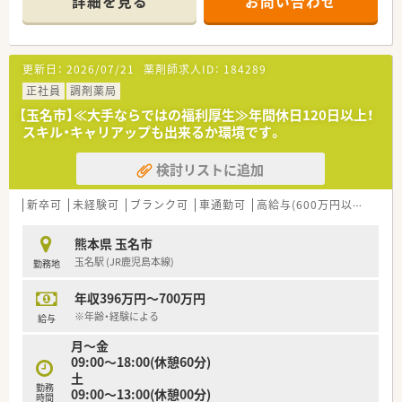
詳細を見る
お問い合わせ
おり、幅広い知識を習得できる環境が整っています。
■現在は正社員の薬剤師2名と事務員4名で運営していますが、
体制強化のための増員により、さらなる余裕を持った対応を目指
します。
更新日：
2026/07/21
薬剤師求人ID：
184289
【募集背景と求める人物像について】
正社員
調剤薬局
■患者様へのサービス向上と健康サポート機能の強化を目的と
【玉名市】≪大手ならではの福利厚生≫年間休日120日以上！
して、組織の活性化を図るために新たな正社員を急募しておりま
スキル・キャリアップも出来るか環境です。
す。
■周囲との円滑なコミュニケーションを大切にしながら、かかり
検討リストに追加
つけ薬剤師の取得などにも前向きに取り組める方を求めていま
す。
■40代までのベテラン層から若手まで幅広く歓迎しており、店
新卒可
未経験可
ブランク可
車通勤可
高給与(600万円以上)
認
舗の年齢バランスを考慮しながら柔軟に受け入れを行っていま
す。
熊本県 玉名市
玉名駅 (JR鹿児島本線)
勤務地
【法人特徴について】
■福岡県や熊本県、大分県を中心に約30店舗を展開しており、地
年収396万円～700万円
域に密着した健康相談の窓口として厚い信頼を得ている法人で
す。
※年齢・経験による
給与
■大手チェーンであるスギ薬局グループの一員として、安定した
月～金
経営基盤と充実した福利厚生制度を両立させているのが特徴で
09:00～18:00(休憩60分)
す。
土
■全店舗で「健康サポート薬局」の認可取得を目指す方針を掲げ
勤務
09:00～13:00(休憩00分)
ており、薬局の社会的価値を高める取り組みに注力しています。
時間