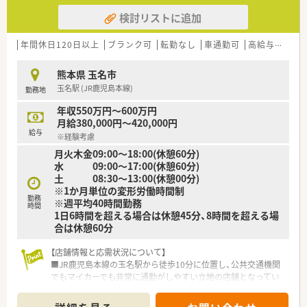
検討リストに追加
年間休日120日以上
ブランク可
転勤なし
車通勤可
高給与(600万円以上)
熊本県 玉名市
玉名駅 (JR鹿児島本線)
勤務地
年収550万円～600万円
月給380,000円～420,000円
給与
※経験考慮
月火木金09:00～18:00(休憩60分)
水 09:00～17:00(休憩60分)
土 08:30～13:00(休憩00分)
※1か月単位の変形労働時間制
勤務
※週平均40時間勤務
時間
1日6時間を超える場合は休憩45分、8時間を超える場
合は休憩60分
【店舗情報と応需状況について】
■JR鹿児島本線の玉名駅から徒歩10分に位置し、公共交通機関
でもマイカーでも非常に通勤がしやすい立地の店舗となってい
ます。
■眼科と泌尿器科、内科の処方箋を1日平均110枚ほど応需して