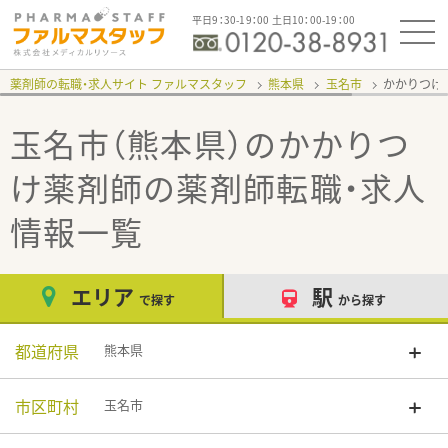
平日9：30-19：00 土日10：00-19：00
薬剤師の転職・求人サイト ファルマスタッフ
熊本県
玉名市
かかりつけ
玉名市（熊本県）のかかりつ
け薬剤師
の薬剤師転職・求人
情報一覧
エリア
駅
で探す
から探す
都道府県
熊本県
市区町村
玉名市