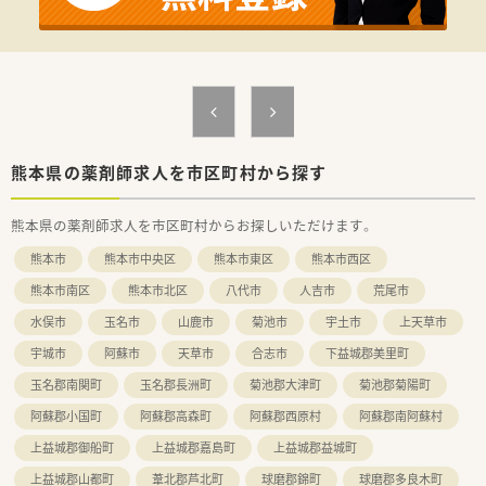
■連続休暇制度、メモリアル休暇、サポート休暇、ボランティア
休暇などワークライフバランスを推奨されています。年間休日
は約124日ございます。
■子育て支援も充実しており男女問わず子育てをしながら働く
方をサポートする様々な制度が整っています。
育休はお子さんが3歳になるまで取得でき、時短勤務は小学校1
年生の修了まで取得可能です。
＜研修制度・スキルアップ体制もばっちり＞
熊本県の薬剤師求人を市区町村から探す
■独自の研修システムを活用し効率的かつ効果的なスキルアッ
プを支援しています。
熊本県の薬剤師求人を市区町村からお探しいただけます。
その他、カフェテリア研修や社内学術大会などその方が目指す社
会人像に合わせた学ぶ環境が充実しています。
熊本市
熊本市中央区
熊本市東区
熊本市西区
■将来は専門薬剤師として活躍される方、またはマネージャーと
しての店舗運営に携わる方など、自身の志向に合わせたキャリア
熊本市南区
熊本市北区
八代市
人吉市
荒尾市
が描けます。
水俣市
玉名市
山鹿市
菊池市
宇土市
上天草市
また希望者は人事、教育、経営コンサル等に携わることも可能で
す。
宇城市
阿蘇市
天草市
合志市
下益城郡美里町
＜こんな方にもおすすめ＞
玉名郡南関町
玉名郡長洲町
菊池郡大津町
菊池郡菊陽町
■しっかりとした教育体制のもとで薬剤師としてのスキルを磨
阿蘇郡小国町
阿蘇郡高森町
阿蘇郡西原村
阿蘇郡南阿蘇村
きたい方
■ライフスタイルに合わせて長くご勤務していきたい方
上益城郡御船町
上益城郡嘉島町
上益城郡益城町
上益城郡山都町
葦北郡芦北町
球磨郡錦町
球磨郡多良木町