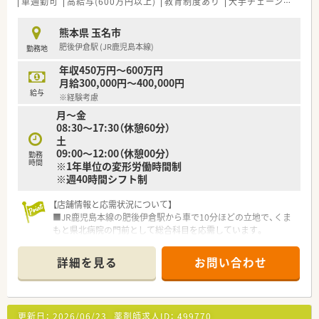
車通勤可
高給与(600万円以上)
教育制度あり
大手チェーン以外
熊本県 玉名市
肥後伊倉駅 (JR鹿児島本線)
勤務地
年収450万円～600万円
月給300,000円～400,000円
給与
※経験考慮
月～金
08:30～17:30（休憩60分）
土
09:00～12:00（休憩00分）
勤務
時間
※1年単位の変形労働時間制
※週40時間シフト制
【店舗情報と応需状況について】
■JR鹿児島本線の肥後伊倉駅から車で10分ほどの立地で、くま
もと県北病院の門前として総合科目を応需しています。
■1日の処方箋枚数は約80枚となっており、現在は常勤薬剤師4
名と事務員3名の体制で協力して業務を行っています。
詳細を見る
お問い合わせ
■総合病院からの幅広い処方箋を取り扱っているため、高度な専
門知識を維持しながら臨床経験を積むことが可能です。
【法人特徴について】
更新日：
2026/06/23
薬剤師求人ID：
499770