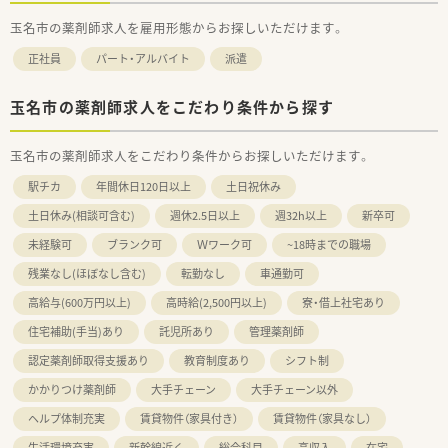
玉名市の薬剤師求人を雇用形態からお探しいただけます。
正社員
パート・アルバイト
派遣
玉名市の薬剤師求人をこだわり条件から探す
玉名市の薬剤師求人をこだわり条件からお探しいただけます。
駅チカ
年間休日120日以上
土日祝休み
土日休み(相談可含む)
週休2.5日以上
週32h以上
新卒可
未経験可
ブランク可
Ｗワーク可
~18時までの職場
残業なし(ほぼなし含む)
転勤なし
車通勤可
高給与(600万円以上)
高時給(2,500円以上)
寮・借上社宅あり
住宅補助(手当)あり
託児所あり
管理薬剤師
認定薬剤師取得支援あり
教育制度あり
シフト制
かかりつけ薬剤師
大手チェーン
大手チェーン以外
ヘルプ体制充実
賃貸物件（家具付き）
賃貸物件（家具なし）
生活環境充実
新幹線近く
総合科目
高収入
在宅