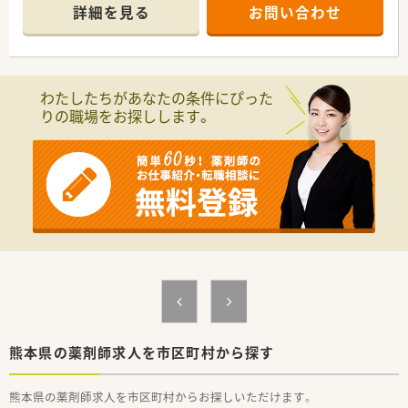
ーツイベントの協賛や実施を通じて地域医療サポートに取り組
詳細を見る
お問い合わせ
んでおります。
■調剤ロボット等、最新の調剤機器を導入し調剤・監査業務を効
率化することで薬剤師の対人業務を強化しております。
■ドラッグ部門と調剤部門は分かれておりますのでOTCの知識
を身に着けながらもしっかりと分業ができております。
わたしたちがあなたの条件にぴった
りの職場をお探しします。
＜ワークライフ・バランスを推進＞
■社員の健康増進に取り組み、残業時間も毎年改善傾向で平均8
時間/月！ホワイト500にも認定されています！
■産育休からの復帰率97.2％(2022年6月時点）と女性も長く働
くことができる企業です。
■離職率7.4％（2021年度実績）と新卒からの定着率も高く「働き
やすい」と定評のある企業です。
■年間休日110日。今後、毎年年間休日数を増やして行く予定で
す！
＜薬局としての取り組みについて＞
■会社内の勉強会も充実しており新人研修・中堅研修・管理者研
修の他、専門別研修として薬局経営学、労務管理なども学べま
す。
中途社員に関しては必要に応じて新人研修を受ける事が出来る
熊本県の薬剤師求人を市区町村から探す
ので未経験の方でも安心できます。
■店舗売上に影響されない個人評価制度を導入。個人の取り組
熊本県の薬剤師求人を市区町村からお探しいただけます。
みや努力が正当に評価される為やりがいがあります。