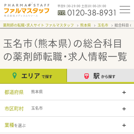
平日9：30-19：00 土日10：00-19：00
薬剤師の転職・求人サイト ファルマスタッフ
熊本県
玉名市
総合科目
玉名市（熊本県）の総合科目
の薬剤師転職・求人情報一覧
エリア
駅
で探す
から探す
都道府県
熊本県
市区町村
玉名市
業種
を選ぶ