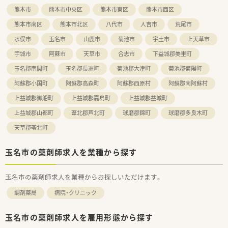
■時間外でも処方箋・OTCの受け取りが可能な“最新のAIロボッ
熊本市
熊本市中央区
熊本市東区
熊本市西区
ト導入の最先端調剤薬局”の開局など、最先端技術を導入した取
り組みを積極的に行っております。
熊本市南区
熊本市北区
八代市
人吉市
荒尾市
水俣市
玉名市
山鹿市
菊池市
宇土市
上天草市
宇城市
阿蘇市
天草市
合志市
下益城郡美里町
玉名郡南関町
玉名郡長洲町
菊池郡大津町
菊池郡菊陽町
阿蘇郡小国町
阿蘇郡高森町
阿蘇郡西原村
阿蘇郡南阿蘇村
上益城郡御船町
上益城郡嘉島町
上益城郡益城町
上益城郡山都町
葦北郡芦北町
球磨郡錦町
球磨郡多良木町
天草郡苓北町
玉名市の薬剤師求人を業種から探す
玉名市の薬剤師求人を業種からお探しいただけます。
調剤薬局
病院・クリニック
玉名市の薬剤師求人を雇用形態から探す