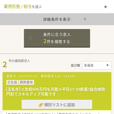
雇用形態 / 給与
を選ぶ
詳細条件を表示
条件に合う求人
2
件を
検索する
2
件の薬剤師求人
並び順
更新日：
2026/07/07
薬剤師求人ID：
516329
正社員
調剤薬局
【玉名市】≪年収600万円も可能≫平日17:30終業！総合病院
門前でスキルアップ可能です
検討リストに追加