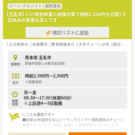
■創業40年を超え、福岡を中心にドラッグストアと調剤薬局を
100店舗近く展開する地域密着型の地場チェーンです。
パート・アルバイト
調剤薬局
■地域医療のサポートをビジョンに掲げ、健康セミナーやスポー
【玉名市】≪17時台終業≫経験次第で時給2,500円も可能！土
ツイベントを通じて住民の健康増進に寄与しています。
日休みの貴重な求人です
■「健康経営優良法人ホワイト500」に5年連続で認定されてお
り、社員の心身の健康を戦略的に実践している企業です。
検討リストに追加
【こんな取り組みをしています】
■最新のAIロボット導入による非対面での処方薬受け取り装置
土日祝休み
未経験可
教育制度あり
大手チェーン以外
総合科目
など、DX化による最先端の薬局づくりに挑んでいます。
■「NO残業DAY」の設置や有給取得の奨励など、ホワイト500認
熊本県 玉名市
定企業として社員の働きやすさを追求し続けています。
肥後伊倉駅 (JR鹿児島本線)
勤務地
■地場チェーン3社合同の学術大会や社内コンベンションを毎年
開催し、会社を超えた薬剤師同士の繋がりを深めています。
時給2,500円～2,500円
※経験者例
給与
月～金
08:30～17:30（休憩60分）
勤務
※上記週4～5日勤務
時間
＜こんな薬局です＞
■創業40年福岡を中心にドラッグストアと調剤薬局のチェーン
展開を行っており、地域に根差した店舗運営をしております。
■自社にてかかりつけネットワークの構築や健康セミナー、スポ