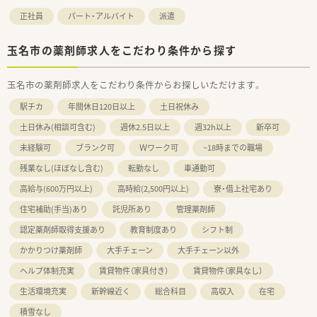
正社員
パート・アルバイト
派遣
玉名市の薬剤師求人をこだわり条件から探す
玉名市の薬剤師求人をこだわり条件からお探しいただけます。
駅チカ
年間休日120日以上
土日祝休み
土日休み(相談可含む)
週休2.5日以上
週32h以上
新卒可
未経験可
ブランク可
Ｗワーク可
~18時までの職場
残業なし(ほぼなし含む)
転勤なし
車通勤可
高給与(600万円以上)
高時給(2,500円以上)
寮・借上社宅あり
住宅補助(手当)あり
託児所あり
管理薬剤師
認定薬剤師取得支援あり
教育制度あり
シフト制
かかりつけ薬剤師
大手チェーン
大手チェーン以外
ヘルプ体制充実
賃貸物件（家具付き）
賃貸物件（家具なし）
生活環境充実
新幹線近く
総合科目
高収入
在宅
積雪なし