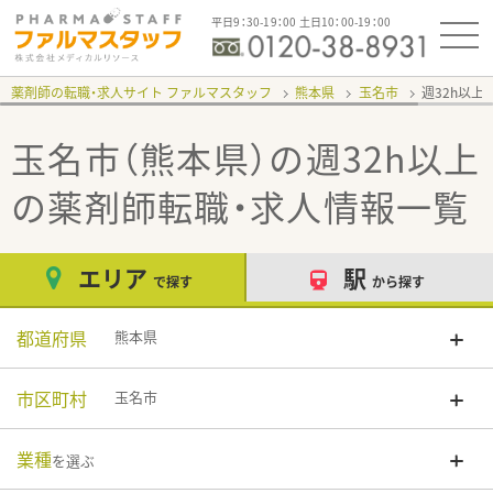
平日9：30-19：00 土日10：00-19：00
薬剤師の転職・求人サイト ファルマスタッフ
熊本県
玉名市
週32h以上
玉名市（熊本県）の週32h以上
の薬剤師転職・求人情報一覧
エリア
駅
で探す
から探す
都道府県
熊本県
市区町村
玉名市
業種
を選ぶ