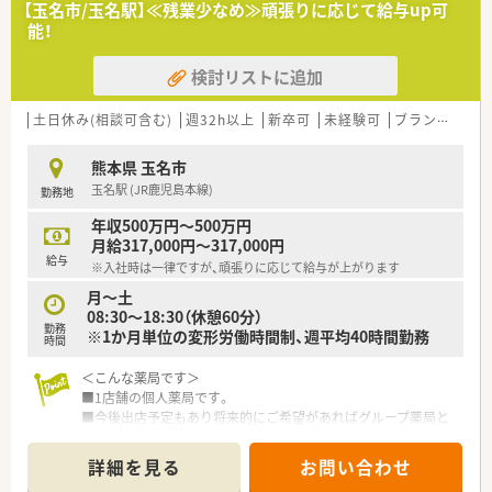
【玉名市/玉名駅】≪残業少なめ≫頑張りに応じて給与up可
※①②は借上社宅が適用、③は住宅補助手当もございます。
能！
＜休暇制度・福利厚生も充実です＞
検討リストに追加
■正社員であれば有給は入社時から付与。勤務年数に応じて最
大20日付与がございます。
■連続休暇制度、メモリアル休暇、サポート休暇、ボランティア
土日休み(相談可含む)
週32h以上
新卒可
未経験可
ブランク可
残
休暇などワークライフバランスを推奨されています。年間休日
は約124日ございます。
熊本県 玉名市
■子育て支援も充実しており男女問わず子育てをしながら働く
玉名駅 (JR鹿児島本線)
勤務地
方をサポートする様々な制度が整っています。
育休はお子さんが3歳になるまで取得でき、時短勤務は小学校1
年収500万円～500万円
年生の修了まで取得可能です。
月給317,000円～317,000円
給与
※入社時は一律ですが、頑張りに応じて給与が上がります
＜研修制度・スキルアップ体制もばっちり＞
■独自の研修システムを活用し効率的かつ効果的なスキルアッ
月～土
プを支援しています。
08:30～18:30（休憩60分）
勤務
その他、カフェテリア研修や社内学術大会などその方が目指す社
※1か月単位の変形労働時間制、週平均40時間勤務
時間
会人像に合わせた学ぶ環境が充実しています。
■将来は専門薬剤師として活躍される方、またはマネージャーと
＜こんな薬局です＞
しての店舗運営に携わる方など、自身の志向に合わせたキャリア
■1店舗の個人薬局です。
が描けます。
■今後出店予定もあり将来的にご希望があればグループ薬局と
また希望者は人事、教育、経営コンサル等に携わることも可能で
して店舗を渡される等、独立支援も検討しています。
す。
詳細を見る
お問い合わせ
＜こんな店舗です＞