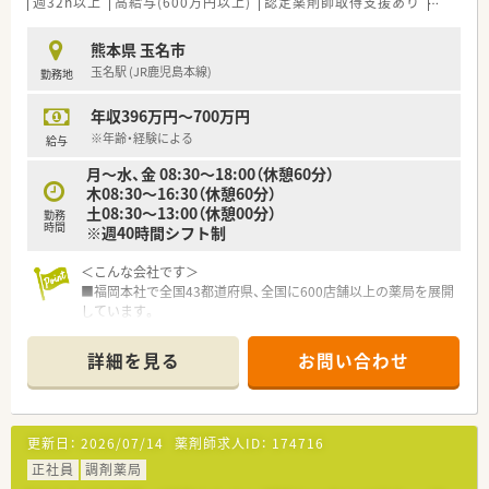
週32h以上
高給与(600万円以上)
認定薬剤師取得支援あり
教育制
熊本県 玉名市
玉名駅 (JR鹿児島本線)
勤務地
年収396万円～700万円
※年齢・経験による
給与
月～水、金 08:30～18:00（休憩60分）
木08:30～16:30（休憩60分）
土08:30～13:00（休憩00分）
勤務
時間
※週40時間シフト制
＜こんな会社です＞
■福岡本社で全国43都道府県、全国に600店舗以上の薬局を展開
しています。
開業支援も行っているため、医療機関との関係も良好で積極的に
コミュニケーションを図っています。
詳細を見る
お問い合わせ
■全国転勤がないエリア社員もありますので、地元で長く勤務す
る事も可能です。
（異動・転勤について）
①全国勤務社員：全店舗を対象とした異動が可能な社員
更新日：
2026/07/14
薬剤師求人ID：
174716
②エリア社員：限定した地区内での転居を伴う異動が可能な社員
③薬剤師職Ⅲ（ローカル社員）：転居を伴う異動がない社員から選
正社員
調剤薬局
択可能です。