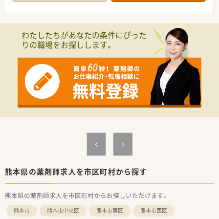
＜こんな方にもおすすめ＞
■近隣の耳鼻咽喉科、整形外科クリニックから主に応需していま
■しっかりとした教育体制のもとで薬剤師としてのスキルを磨
す。
きたい方
■薬局内は白を基調とした綺麗な薬局です。
■ライフスタイルに合わせて長くご勤務していきたい方
■投薬カウンターは投薬口ごとに仕切り板を設置し、患者様のプ
わたしたちがあなたの条件にぴった
ライバシーへの対応を行っています。
りの職場をお探しします。
■お子様の患者様も多く簡単なキッズスペースを設けています。
■未経験やブランクがある方も歓迎です。慣れるまで丁寧に指
導しますので安心です。
■近隣にスーパーもあり終業後のお買い物にも便利です。
熊本県の薬剤師求人を市区町村から探す
熊本県の薬剤師求人を市区町村からお探しいただけます。
熊本市
熊本市中央区
熊本市東区
熊本市西区