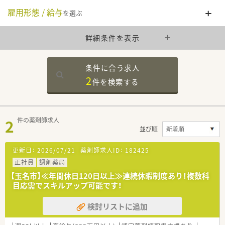
雇用形態 / 給与
を選ぶ
詳細条件を表示
条件に合う求人
2
件を
検索する
2
件の薬剤師求人
並び順
更新日：
2026/07/21
薬剤師求人ID：
182425
正社員
調剤薬局
【玉名市】≪年間休日120日以上≫連続休暇制度あり！複数科
目応需でスキルアップ可能です！
検討リストに追加