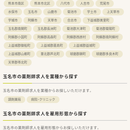
熊本市南区
熊本市北区
八代市
人吉市
荒尾市
水俣市
玉名市
山鹿市
菊池市
宇土市
上天草市
宇城市
阿蘇市
天草市
合志市
下益城郡美里町
玉名郡南関町
玉名郡長洲町
菊池郡大津町
菊池郡菊陽町
阿蘇郡小国町
阿蘇郡高森町
阿蘇郡西原村
阿蘇郡南阿蘇村
上益城郡御船町
上益城郡嘉島町
上益城郡益城町
上益城郡山都町
葦北郡芦北町
球磨郡錦町
球磨郡多良木町
天草郡苓北町
玉名市の薬剤師求人を業種から探す
玉名市の薬剤師求人を業種からお探しいただけます。
調剤薬局
病院・クリニック
玉名市の薬剤師求人を雇用形態から探す
玉名市の薬剤師求人を雇用形態からお探しいただけます。