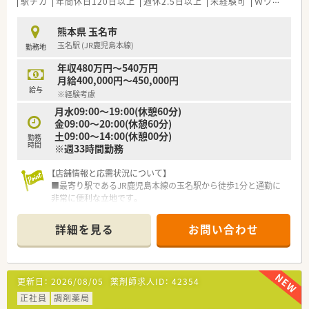
駅チカ
年間休日120日以上
週休2.5日以上
未経験可
Ｗワーク可
熊本県 玉名市
玉名駅 (JR鹿児島本線)
勤務地
年収480万円～540万円
月給400,000円～450,000円
給与
※経験考慮
月水09:00～19:00(休憩60分)
金09:00～20:00(休憩60分)
土09:00～14:00(休憩00分)
勤務
時間
※週33時間勤務
【店舗情報と応需状況について】
■最寄り駅であるJR鹿児島本線の玉名駅から徒歩1分と通勤に
非常に便利な立地です。
■近隣の医療機関から皮膚科メインの処方箋を1日あたり約200
枚応需する環境です。
詳細を見る
お問い合わせ
■薬剤師はパートを含め4名から5名ほど在籍しており事務員も
2名配置されています。
【募集背景と求める人物像について】
更新日：
2026/08/05
薬剤師求人ID：
42354
■現在の体制における欠員補充のため即戦力となる経験者を積
極的に歓迎しています。
正社員
調剤薬局