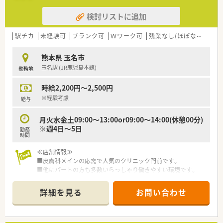
て活躍していただける正社員の方を求めています。
検討リストに追加
■周囲のスタッフと円滑に業務を進めることができる、協調性が
あり落ち着いた雰囲気の方をお待ちしています。
■新卒や経験が浅い方から40代の方を中心に、幅広い年代から
駅チカ
未経験可
ブランク可
Ｗワーク可
残業なし(ほぼなし含む)
のご応募を歓迎しておりそれ以上の年齢も相談可能です。
熊本県 玉名市
【法人特徴について】
玉名駅 (JR鹿児島本線)
勤務地
■玉名市の3店舗を中心に、熊本市や荒尾市など熊本県内に5店
舗の調剤薬局を展開している安定した法人です。
時給2,200円～2,500円
■女性社長が本店の管理薬剤師を務めており、社長のご主人や娘
さん2人も薬剤師として活躍している家族経営の会社です。
※経験考慮
給与
■在宅医療において月1回のカンファレンスに参加するなど、地
域包括ケアシステムに深く寄与している特徴があります。
月火水金土09:00～13:00or09:00～14:00(休憩00分)
※週4日～5日
勤務
時間
≪店舗情報≫
■皮膚科メインの応需で人気のクリニック門前です。
■他にパートの方も多数いらっしゃり働きやすい環境です。
≪こんな会社です≫
詳細を見る
お問い合わせ
■熊本市内を中心に、県内9店舗を展開する
■クリニック応需の店舗中心に出店されています。
■従業員のワークライフバランスを考えている会社です。