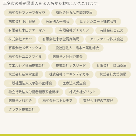
玉名市の薬剤師求人を法人名からお探しいただけます。
株式会社ファーマダイワ
有限会社九品寺調剤薬局
株式会社下川薬局
医療法人一陽会
U.アソシエート株式会社
有限会社木山ファーマシー
有限会社プチマリノ
有限会社コムス
株式会社アガペ
有限会社十字堂調剤薬局
アルファルマ株式会社
有限会社メディックス
一般社団法人 熊本市薬剤師会
株式会社ユニスマイル
医療法人社団杏風会
ウエルシア薬局株式会社
株式会社アスリード
有限会社 岡山薬局
株式会社新生堂薬局
株式会社ミユキメディカル
株式会社大賀薬局
一般社団法人天草郡市医師会
医療法人愛生会
独立行政法人労働者健康安全機構
株式会社グリット
医療法人杉村会
株式会社ストレチア
有限会社野の花薬局
クラフト株式会社