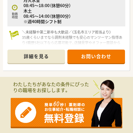
月火水金
08:45～18:00（休憩60分）
木土
勤務
08:45～14:00（休憩00分）
時間
※週40時間シフト制
＼未経験や第二新卒も大歓迎／（玉名市エリア担当より）
35歳くらいまでなら調剤未経験でも安心のマンツーマン指導あ
り！職歴5社以下なら応募可能で、店舗見学やオファー面談から
スタートすることもできますよ。
＊------------------------------------------＊
詳細を見る
お問い合わせ
【店舗情報と応需状況について】
■熊本県玉名市に位置しており最寄り駅の玉名駅から徒歩10分
ほどの好立地にある調剤薬局です。
■門前の医療機関から整形外科とリウマチ科の処方箋を1日平均
57枚ほど応需しております。
わたしたちがあなたの条件にぴった
■木曜日と土曜日は14時までの開局となっており、仕事終わり
りの職場をお探しします。
の時間も有効に活用できます。
【募集背景と求める人物像について】
■処方箋枚数の安定に伴い体制を強化するため、正社員として長
く勤務できる方を増員募集します。
■年齢は45歳以下の方を対象としており、新婚の方や第二新卒
の若い世代の方も大歓迎です。
■職歴が5社以下で、周囲のスタッフと協調性を持って明るく業