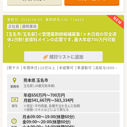
■薬剤師はパートを含め4名から5名ほど在籍しており事務員も
2名配置されています。
【募集背景と求める人物像について】
更新日：
2026/08/05
薬剤師求人ID：
714425
■現在の体制における欠員補充のため即戦力となる経験者を積
極的に歓迎しています。
正社員
調剤薬局
■指示を待つだけでなく自ら考えて行動できる主体性のある方
【玉名市/玉名駅】≪管理薬剤師候補募集！≫木日祝の完全週
を求めている職場です。
休2日制！皮膚科メインの応需です、最大年収700万円可能
■遅い時間までの勤務も厭わずしっかりと稼ぎたいという意欲
♪
的な方を歓迎します。
検討リストに追加
【法人特徴について】
■熊本市内を中心に県内で調剤薬局を合計9店舗展開している地
域密着型の企業です。
駅チカ
年間休日120日以上
未経験可
車通勤可
高給与(600万円以上)
■門前のクリニックと良好な関係を築きながら地域医療に貢献
している安定企業です。
熊本県 玉名市
■従業員のワークライフバランスを重視し厚い人員体制を整え
玉名駅 (JR鹿児島本線)
勤務地
ることに注力しています。
年収650万円～700万円
月給541,667円～583,334円
給与
※想定・平均残業、各種手当を含んだ総額
※経験・スキルなどにより異なる
月水09:00～19:00(休憩60分)
金09:00～20:00(休憩60分)
火土09:00～14:00(休憩00分)