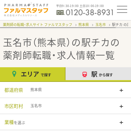
平日9：30-19：00 土日10：00-19：00
薬剤師の転職・求人サイト ファルマスタッフ
熊本県
玉名市
駅チカ
玉名市（熊本県）の駅チカ
の
薬剤師転職・求人情報一覧
エリア
駅
で探す
から探す
都道府県
熊本県
市区町村
玉名市
業種
を選ぶ