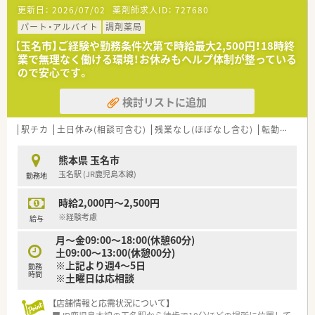
■eラーニングの導入など、社員教育にも積極的です。
更新日：
2026/07/02
薬剤師求人ID：
727680
パート・アルバイト
調剤薬局
【玉名市】ご経験や勤務条件次第で時給最大2,500円！18時終
業で無理なく働ける環境！お休みもヘルプ体制が整っている
ので安心です。
検討リストに追加
駅チカ
土日休み(相談可含む)
残業なし(ほぼなし含む)
転勤なし
熊本県 玉名市
玉名駅 (JR鹿児島本線)
勤務地
時給2,000円～2,500円
※経験考慮
給与
月～金09:00～18:00(休憩60分)
土09:00～13:00(休憩00分)
※上記より週4～5日
勤務
時間
※土曜日は応相談
【店舗情報と応需状況について】