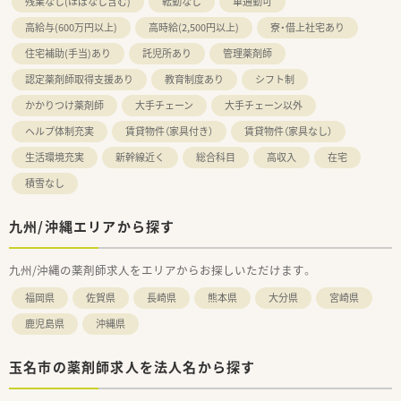
残業なし(ほぼなし含む)
転勤なし
車通勤可
高給与(600万円以上)
高時給(2,500円以上)
寮・借上社宅あり
住宅補助(手当)あり
託児所あり
管理薬剤師
認定薬剤師取得支援あり
教育制度あり
シフト制
かかりつけ薬剤師
大手チェーン
大手チェーン以外
ヘルプ体制充実
賃貸物件（家具付き）
賃貸物件（家具なし）
生活環境充実
新幹線近く
総合科目
高収入
在宅
積雪なし
九州/沖縄エリアから探す
九州/沖縄の薬剤師求人をエリアからお探しいただけます。
福岡県
佐賀県
長崎県
熊本県
大分県
宮崎県
鹿児島県
沖縄県
玉名市の薬剤師求人を法人名から探す