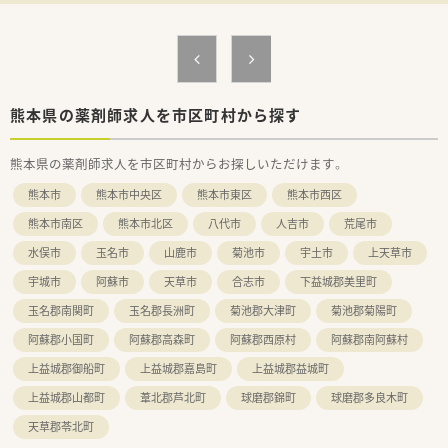
務に取り組める方を求めています。
【法人特徴について】
■福岡県に本社を置き全国43都道府県に600店舗以上の調剤薬
局を展開している大手企業です。
■健康サポート薬局の届出数が全国1位であり、地域に貢献する
かかりつけ薬局運営を行っています。
熊本県の薬剤師求人を市区町村から探す
■医療機関の開業支援も手がけているため関係性が非常に良好
で、積極的な医薬連携が特徴です。
熊本県の薬剤師求人を市区町村からお探しいただけます。
【求人情報について】
熊本市
熊本市中央区
熊本市東区
熊本市西区
■正社員の募集となっており、ご経験やスキルを考慮したうえで
年収430万〜550万円が可能です。
熊本市南区
熊本市北区
八代市
人吉市
荒尾市
■昇給は年1回の勤務成績に基づき行われ、賞与は年2回で約3.6
水俣市
玉名市
山鹿市
菊池市
宇土市
上天草市
ヶ月分の高い支給実績があります。
■月額最大7万円の地域手当や薬剤師手当、家族手当など大手法
宇城市
阿蘇市
天草市
合志市
下益城郡美里町
人ならではの手厚い諸手当があります。
玉名郡南関町
玉名郡長洲町
菊池郡大津町
菊池郡菊陽町
阿蘇郡小国町
阿蘇郡高森町
阿蘇郡西原村
阿蘇郡南阿蘇村
上益城郡御船町
上益城郡嘉島町
上益城郡益城町
上益城郡山都町
葦北郡芦北町
球磨郡錦町
球磨郡多良木町
天草郡苓北町