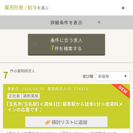
雇用形態 / 給与
を選ぶ
詳細条件を表示
条件に合う求人
7
件を
検索する
7
件の薬剤師求人
並び順
更新日：
2026/08/05
薬剤師求人ID：
714415
正社員
調剤薬局
【玉名市/玉名駅】≪週休3日！最寄駅から徒歩1分≫皮膚科メ
インの応需です♪
検討リストに追加