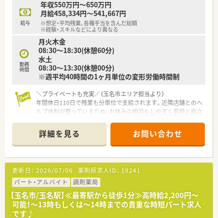
ることに注力しています。
年収550万円～650万円
月給458,334円～541,667円
給与
※想定・平均残業、各種手当を含んだ総額
※経験・スキルなどにより異なる
月火木金
08:30〜18:30(休憩60分)
水土
勤務
08:30～13:30(休憩00分)
時間
※週平均40時間の1ヶ月単位の変形労働時間制
＼プライベートも充実／（玉名市エリア担当より）
年間休日110日で残業も分単位で支給されます。近隣店舗とのヘ
ルプ体制が整っているため、お休みの相談もしやすく家庭と両立
しながら無理なく働ける環境が魅力です。
＊------------------------------------------＊
詳細を見る
お問い合わせ
【店舗情報と応需状況について】
■最寄り駅から徒歩1分ほどの好立地で、福岡の大牟田エリアな
どからもJRを利用してスムーズに通勤ができる店舗です。
■古庄胃腸科内科からの処方箋をメインに、1日あたり約50枚を
更新日：
2026/07/06
薬剤師求人ID：
19241
応需しており外来から在宅まで幅広く対応しています。
■広々とした清潔感のある店内で、調剤薬局でありながらOTC医
パート・アルバイト
調剤薬局
薬品も豊富に取り揃えている地域密着型の店舗です。
【玉名市/玉名駅】≪最寄駅から徒歩1分≫高時給2,200円～
可能！～13時もしくは～14時までの貴重な時短パート求人
【募集背景と求める人物像について】
です♪
■今回は欠員補充にともなう募集で、将来の管理薬剤師候補とし