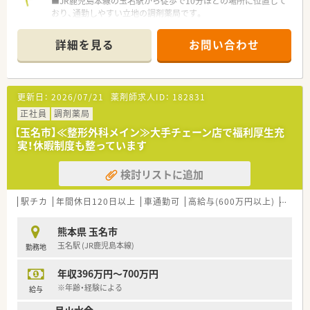
■JR鹿児島本線の玉名駅から徒歩で10分ほどの場所に位置して
おり、通勤しやすい立地の調剤薬局です。
■応需科目は整形外科が中心で、1日あたりの処方箋受付枚数は
40枚から50枚ほどとなっています。
詳細を見る
お問い合わせ
■薬局内は常勤の薬剤師が2名と医療事務スタッフが在籍してお
り、在宅業務にも対応している環境です。
【法人特徴について】
更新日：
2026/07/21
薬剤師求人ID：
182831
■山口県に7店舗、熊本県に3店舗の合計10店舗の調剤薬局を展
開している安定した法人です。
正社員
調剤薬局
■社長をはじめとした役員の全員が薬剤師免許を保有しており、
【玉名市】≪整形外科メイン≫大手チェーン店で福利厚生充
現場の苦労を深く理解しています。
実！休暇制度も整っています
■地域に貢献し共に成長することを理念に掲げており、介護事業
を通じた包括ケアにも注力しています。
検討リストに追加
【こんな取り組みをしています】
■全社員でコミュニケーションツールのアプリを導入し、タイム
駅チカ
年間休日120日以上
車通勤可
高給与(600万円以上)
住宅補
リーでスムーズな情報共有を行います。
■社長が薬剤師会に携わっているため、法改正や業界の最新トピ
熊本県 玉名市
ックがいち早く現場へ共有されます。
玉名駅 (JR鹿児島本線)
勤務地
■管理薬剤師の提案により、自動分割調剤機や最新の監査システ
ムを積極的に導入しています。
年収396万円～700万円
※年齢・経験による
給与