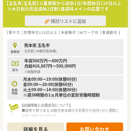
■指示を待つだけでなく自ら考えて行動できる主体性のある方
【玉名市/玉名駅】≪最寄駅から徒歩1分/年間休日120日以上
を求めている職場です。
≫木日祝の完全週休2日制！皮膚科メインの応需です
■遅い時間までの勤務も厭わずしっかりと稼ぎたいという意欲
的な方を歓迎します。
検討リストに追加
【法人特徴について】
■熊本市内を中心に県内で調剤薬局を合計9店舗展開している地
駅チカ
年間休日120日以上
未経験可
Ｗワーク可
車通勤可
高給与
域密着型の企業です。
■門前のクリニックと良好な関係を築きながら地域医療に貢献
熊本県 玉名市
している安定企業です。
玉名駅 (JR鹿児島本線)
勤務地
■従業員のワークライフバランスを重視し厚い人員体制を整え
ることに注力しています。
年収500万円～600万円
月給416,667円～500,000円
給与
※経験考慮
月水09:00～19:00(休憩60分)
金09:00～20:00(休憩60分)
火土09:00～14:00(休憩00分)
勤務
時間
※週38時間の1ヵ月単位の変形労働時間制
【店舗情報と応需状況について】
■最寄り駅であるJR鹿児島本線の玉名駅から徒歩1分と通勤に
非常に便利な立地です。
■近隣の医療機関から皮膚科メインの処方箋を1日あたり約200
枚応需する環境です。
詳細を見る
お問い合わせ