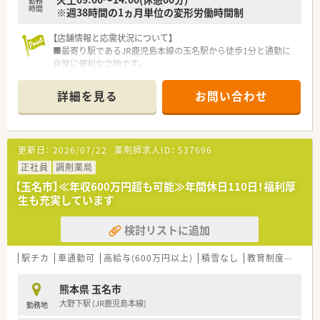
勤務
時間
※週38時間の1ヵ月単位の変形労働時間制
【店舗情報と応需状況について】
■最寄り駅であるJR鹿児島本線の玉名駅から徒歩1分と通勤に
非常に便利な立地です。
■近隣の医療機関から皮膚科メインの処方箋を1日あたり約200
枚応需する環境です。
詳細を見る
お問い合わせ
■薬剤師はパートを含め4名から5名ほど在籍しており事務員も
2名配置されています。
【募集背景と求める人物像について】
更新日：
2026/07/22
薬剤師求人ID：
537696
■現在の体制における欠員補充のため即戦力となる経験者を積
極的に歓迎しています。
正社員
調剤薬局
■指示を待つだけでなく自ら考えて行動できる主体性のある方
【玉名市】≪年収600万円超も可能≫年間休日110日！福利厚
を求めている職場です。
生も充実しています
■遅い時間までの勤務も厭わずしっかりと稼ぎたいという意欲
的な方を歓迎します。
検討リストに追加
【法人特徴について】
■熊本市内を中心に県内で調剤薬局を合計9店舗展開している地
駅チカ
車通勤可
高給与(600万円以上)
積雪なし
教育制度あり
域密着型の企業です。
■門前のクリニックと良好な関係を築きながら地域医療に貢献
熊本県 玉名市
している安定企業です。
大野下駅 (JR鹿児島本線)
勤務地
■従業員のワークライフバランスを重視し厚い人員体制を整え