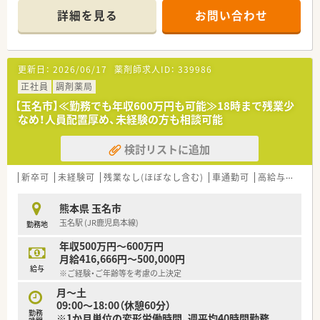
■現在は常勤薬剤師1名と事務員2名の体制で運営されており、
詳細を見る
お問い合わせ
地域に密着した丁寧な服薬指導や在宅業務にも積極的に取り組
んでいます。
■最新の監査システムや薬歴共有システムを完備しており、少人
数の体制でも安全かつ効率的に業務を進められる環境が整って
更新日：
2026/06/17
薬剤師求人ID：
339986
います。
【募集背景と求める人物像について】
正社員
調剤薬局
■熊本エリアの店舗拡大に伴い薬剤師が不足しているため、即戦
【玉名市】≪勤務でも年収600万円も可能≫18時まで残業少
力として現場を支えていただける方を急募にて幅広く募集して
なめ！人員配置厚め、未経験の方も相談可能
います。
■最新の調剤機器やITシステムが充実しているため、新しい設備
検討リストに追加
に対して柔軟に適応し、効率的な業務遂行を目指せる方を求めて
います。
■患者様とのコミュニケーションを大切にしながら、地域の健康
新卒可
未経験可
残業なし(ほぼなし含む)
車通勤可
高給与(600万円以上)
を支えるパートナーとして明るく誠実に対応できる方を歓迎い
たします。
熊本県 玉名市
【法人特徴について】
玉名駅 (JR鹿児島本線)
勤務地
■福岡県を中心にドラッグストアと調剤薬局を100店舗以上展
開しており、創業40年の歴史を持つ地域に根差した大手チェー
年収500万円～600万円
ン店です。
月給416,666円～500,000円
■健康経営優良法人ホワイト500に5年連続で認定されており、
給与
※ご経験・ご年齢等を考慮の上決定
社員の健康増進やワークライフバランスの向上に全社で取り組
んでいます。
月～土
■ドラッグ部門と調剤部門の分業が徹底されており、薬剤師はレ
09:00～18:00（休憩60分）
勤務
ジ打ちや品出し業務を行わず調剤などの専門業務に専念できる
※1か月単位の変形労働時間、週平均40時間勤務