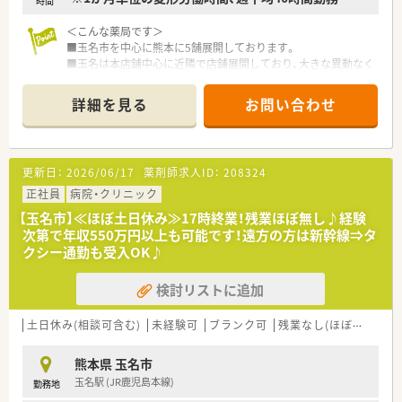
時間
仕組みです。
【こんな方が活躍中】
＜こんな薬局です＞
■子育てと仕事を両立させたい主婦薬剤師の方が多く活躍して
■玉名市を中心に熊本に5舗展開しております。
おり、互いにフォローし合える体制があるため急なお休みにも理
■玉名は本店舗中心に近隣で店舗展開しており、大きな異動なく
解があります。
働くことができます。
■最新機器を活用して効率的に働きたい20代から40代の若手・
■外来対応はもちろん、在宅、OTC、漢方など様々な分野を学ぶ
詳細を見る
お問い合わせ
中堅層が中心となって、活気ある店舗運営を行っているのが特徴
ことができます。
です。
■病院での勤務経験を活かして地域医療に貢献したい方や、OTC
<こんな店舗です>
の知識を深めて患者様の幅広い相談に乗りたい方が意欲的に働
■門前のクリニックはなく、面対応と在宅を中心にした薬局で
更新日：
2026/06/17
薬剤師求人ID：
208324
いています。
す。
■調剤併設型の店舗でOTCの取扱い、化粧品の販売も行っている
正社員
病院・クリニック
地域のドラッグストアです。
【玉名市】≪ほぼ土日休み≫17時終業！残業ほぼ無し♪経験
■調剤室には錠剤全自動分包機など機材が充実しております。
次第で年収550万円以上も可能です！遠方の方は新幹線⇒タ
■在宅は近隣の施設をメインに行っており、社長が主に対応され
クシー通勤も受入OK♪
ております。
検討リストに追加
＜働きやすい環境＞
■車で直ぐのエリアに店舗展開しているため、各店舗助け合いな
土日休み(相談可含む)
未経験可
ブランク可
残業なし(ほぼなし含む)
がらシフトを組まれています。
■子育てと両立しながら働いている方も多く、ご家庭との両立に
熊本県 玉名市
も理解のある会社です。
玉名駅 (JR鹿児島本線)
勤務地
■社長夫婦も薬剤師として現場に入っておりサポートいただけ