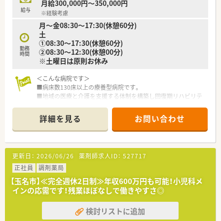
月給300,000円～350,000円
給与
※経験考慮
月～金08:30～17:30(休憩60分)
土
①08:30～17:30(休憩60分)
勤務
②08:30～12:30(休憩00分)
時間
※土曜日は原則お休み
＜こんな病院です＞
■病床数130床以上の療養型病院です。
■地域の医療と介護を支援する体制を構築し回復期リハビリテ
ーションや慢性期医療に力を入れています。
■病院のほか、関連の介護関連施設を複数運営されており、地域
詳細を見る
お問い合わせ
の診療所、急性期病院とも密に連携されております。
＜こんな職場です＞
■内科・循環器科内科の他複数科目を診療しており幅広い症例を
更新日：
2026/06/26
薬剤師求人ID：
527717
学ぶことができます。
■外来対応＋病棟の患者様に関する業務があり幅広業務に携わ
正社員
調剤薬局
れます。
【玉名市】≪完全週休2日制≫年収600万円も可能！小児科メ
■夜勤・休日出勤もありませんので、家庭とも両立しやすい職場
インの応需です！残業ほぼなしで働きやすさ◎
です。
検討リストに追加
＜福利厚生が充実＞
■子供手当は18歳までのお子さんに月3,000円の付与がありま