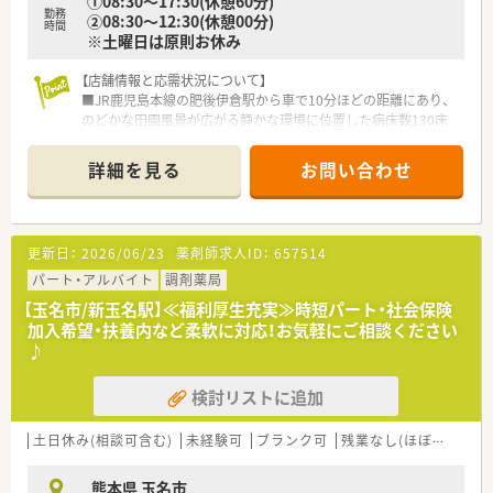
①08:30～17:30(休憩60分)
勤務
②08:30～12:30(休憩00分)
時間
※土曜日は原則お休み
【店舗情報と応需状況について】
■JR鹿児島本線の肥後伊倉駅から車で10分ほどの距離にあり、
のどかな田園風景が広がる静かな環境に位置した病床数130床
以上の療養型病院です。
■内科や循環器科など複数科目を1日15名ほど応需しており、
詳細を見る
お問い合わせ
2024年12月より電子カルテの運用も開始されました。
■常勤薬剤師2名と非常勤1名に加え助手3名が在籍しており、現
在は欠員補充のため急募にて採用を強化しています。
更新日：
2026/06/23
薬剤師求人ID：
657514
【法人特徴について】
■地域の医療と介護を支える体制を構築しており、回復期リハビ
パート・アルバイト
調剤薬局
リテーションや慢性期医療に強みを持つ法人です。
【玉名市/新玉名駅】≪福利厚生充実≫時短パート・社会保険
■病院の他に複数の介護関連施設を運営しており、地域の診療所
加入希望・扶養内など柔軟に対応！お気軽にご相談ください
や急性期病院とも密な連携体制を整えています。
♪
■職員の資質向上のために各種委員会活動や研究発表会を開催
し、組織全体で共通認識を持つことを大切にします。
検討リストに追加
【勤務実態について】
■平日は17時30分までの勤務で残業もほとんど発生しないた
土日休み(相談可含む)
未経験可
ブランク可
残業なし(ほぼなし含む)
め、仕事終わりの時間を有効に活用いただけます。
■休日出勤や夜勤の対応は一切ございませんので、週末はしっか
熊本県 玉名市