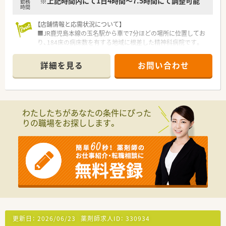
※上記時間内にて1日4時間～7.5時間にて調整可能
勤務
時間
【店舗情報と応需状況について】
■JR鹿児島本線の玉名駅から車で7分ほどの場所に位置してお
り、184床の病床数を有する地域に根差した精神科病院です。
■主な応需科目は精神科と内科であり、外来は院外処方のため、
入院患者様への調剤や服薬指導が中心の業務内容となります。
詳細を見る
お問い合わせ
■2026年3月現在は薬剤師2名体制で運営されており、処方箋枚
数に応じて無理のないペースで業務に取り組める環境です。
【募集背景と求める人物像について】
■今回は欠員補充による急募の案件であり、即戦力として貢献い
わたしたちがあなたの条件にぴった
ただける方はもちろん、未経験の方の応募も歓迎しています。
りの職場をお探しします。
■精神科医療に興味があり、患者様に寄り添った丁寧な服薬指導
やコミュニケーションを大切にできる方を求めております。
■チーム医療を重視しているため、医師や看護師など他職種と連
携しながら、柔軟に業務を遂行できる協調性のある方が理想で
す。
【法人特徴について】
■「生命だけは平等だ」という理念を掲げ、福岡県南部から熊本
県北部の地域において医療と介護のトータルケアを提供しま
す。
■精神科病院や老健施設など複数の施設を展開しており、救急医
更新日：
2026/06/23
薬剤師求人ID：
330934
療から専門治療まで幅広く対応する地域医療支援病院です。