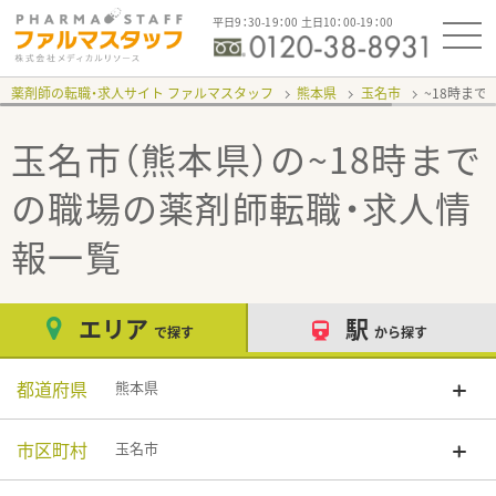
平日9：30-19：00 土日10：00-19：00
薬剤師の転職・求人サイト ファルマスタッフ
熊本県
玉名市
~18時まで
玉名市（熊本県）の~18時まで
の職場
の薬剤師転職・求人情
報一覧
エリア
駅
で探す
から探す
都道府県
熊本県
市区町村
玉名市