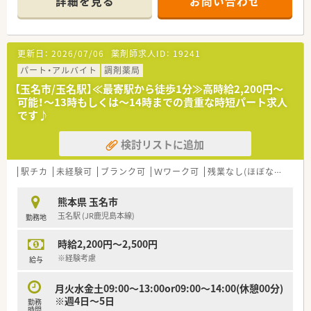
詳細を見る
お問い合わせ
おり、幅広い知識を習得できる環境が整っています。
■現在は正社員の薬剤師2名と事務員4名で運営していますが、
体制強化のための増員により、さらなる余裕を持った対応を目指
します。
更新日：
2026/07/06
薬剤師求人ID：
19241
【募集背景と求める人物像について】
パート・アルバイト
調剤薬局
■患者様へのサービス向上と健康サポート機能の強化を目的と
【玉名市/玉名駅】≪最寄駅から徒歩1分≫高時給2,200円～
して、組織の活性化を図るために新たな正社員を急募しておりま
可能！～13時もしくは～14時までの貴重な時短パート求人
す。
です♪
■周囲との円滑なコミュニケーションを大切にしながら、かかり
つけ薬剤師の取得などにも前向きに取り組める方を求めていま
検討リストに追加
す。
■40代までのベテラン層から若手まで幅広く歓迎しており、店
舗の年齢バランスを考慮しながら柔軟に受け入れを行っていま
駅チカ
未経験可
ブランク可
Ｗワーク可
残業なし(ほぼなし含む)
す。
熊本県 玉名市
【法人特徴について】
玉名駅 (JR鹿児島本線)
勤務地
■福岡県や熊本県、大分県を中心に約30店舗を展開しており、地
域に密着した健康相談の窓口として厚い信頼を得ている法人で
時給2,200円～2,500円
す。
■大手チェーンであるスギ薬局グループの一員として、安定した
※経験考慮
給与
経営基盤と充実した福利厚生制度を両立させているのが特徴で
す。
月火水金土09:00～13:00or09:00～14:00(休憩00分)
■全店舗で「健康サポート薬局」の認可取得を目指す方針を掲げ
※週4日～5日
勤務
ており、薬局の社会的価値を高める取り組みに注力しています。
時間