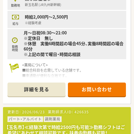
りと身体を休めてプライベートを満喫できます。
新玉名駅 (JR九州新幹線)
勤務地
■年間休日は114日確保されており、有給休暇の取得も推奨され
ているため家族との予定も合わせやすい環境です。
時給2,000円～2,500円
【想定される業務内容】
※経験考慮
給与
■入院患者様への調剤業務や病棟での服薬指導を中心として、多
月～日祝08:30～21:00
職種カンファレンスへの参加も担当いただきます。
※定休日 無し
■外来は院内処方にて1日10名から15名程度対応しており、患者
※休憩 実働6時間超の場合45分、実働8時間超の場合
様一人ひとりと向き合った丁寧な対応が可能です。
勤務
60分
■2024年に刷新されたオーダリングシステムや電子カルテを活
時間
※上記の間で曜日・時間応相談
用し、正確かつ効率的な薬歴管理業務を行います。
<薬局について>
■総合科目を応需している店舗です。
■車通勤が便利な立地です。
<こんな方にオススメ>
詳細を見る
お問い合わせ
■人数体制充実した店舗で勤務したい方
■大手調剤薬局の安定した経済基盤で、腰を据えて長く勤務した
い方
更新日：
2026/06/23
薬剤師求人ID：
426635
＼こんな企業です／
○全国に1,000店舗以上を展開する大手調剤薬局です。
パート・アルバイト
調剤薬局
○東京大学病院をはじめ全国の病院の敷地内に薬局を持ってい
【玉名市】≪経験次第で時給2500円も可能≫勤務シフトはご
ます。
希望にあわせて相談可能です。扶養内勤務も可能！