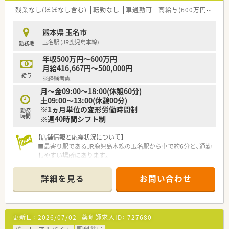
す。
残業なし(ほぼなし含む)
転勤なし
車通勤可
高給与(600万円以上)
■年間休日114日とライフワークバランスがとれる職場です。
■それ以外に有給取得の推奨もしており、プライベート時間をし
熊本県 玉名市
っかりと確保できます。
玉名駅 (JR鹿児島本線)
勤務地
■院内保育所も完備しています。お子さんがいる方も安心して
勤務できる環境です。
年収500万円～600万円
月給416,667円～500,000円
給与
※経験考慮
月～金09:00～18:00(休憩60分)
土09:00～13:00(休憩00分)
※1ヵ月単位の変形労働時間制
勤務
時間
※週40時間シフト制
【店舗情報と応需状況について】
■最寄り駅であるJR鹿児島本線の玉名駅から車で約6分と、通勤
しやすい場所にあります。
■主に小児科の処方箋を応需しており、1日あたりの平均応需枚
数は約60枚となっています。
詳細を見る
お問い合わせ
■薬剤師は常勤2名、事務員2名体制で、協力しながら業務に取り
組める環境が整っています。
【法人特徴について】
更新日：
2026/07/02
薬剤師求人ID：
727680
■熊本県内で複数店舗の調剤薬局を運営しており、地域医療に深