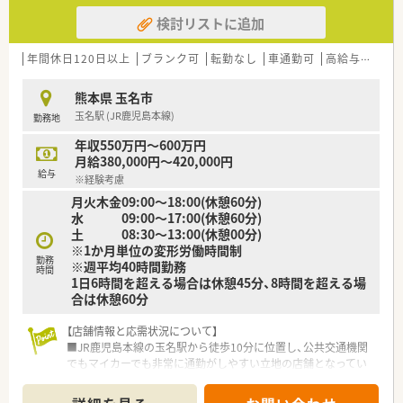
検討リストに追加
年間休日120日以上
ブランク可
転勤なし
車通勤可
高給与(600万円以上)
熊本県 玉名市
玉名駅 (JR鹿児島本線)
勤務地
年収550万円～600万円
月給380,000円～420,000円
給与
※経験考慮
月火木金09:00～18:00(休憩60分)
水 09:00～17:00(休憩60分)
土 08:30～13:00(休憩00分)
※1か月単位の変形労働時間制
勤務
※週平均40時間勤務
時間
1日6時間を超える場合は休憩45分、8時間を超える場
合は休憩60分
【店舗情報と応需状況について】
■JR鹿児島本線の玉名駅から徒歩10分に位置し、公共交通機関
でもマイカーでも非常に通勤がしやすい立地の店舗となってい
ます。
■眼科と泌尿器科、内科の処方箋を1日平均110枚ほど応需して