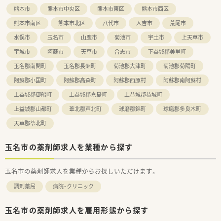
熊本市
熊本市中央区
熊本市東区
熊本市西区
熊本市南区
熊本市北区
八代市
人吉市
荒尾市
水俣市
玉名市
山鹿市
菊池市
宇土市
上天草市
宇城市
阿蘇市
天草市
合志市
下益城郡美里町
玉名郡南関町
玉名郡長洲町
菊池郡大津町
菊池郡菊陽町
阿蘇郡小国町
阿蘇郡高森町
阿蘇郡西原村
阿蘇郡南阿蘇村
上益城郡御船町
上益城郡嘉島町
上益城郡益城町
上益城郡山都町
葦北郡芦北町
球磨郡錦町
球磨郡多良木町
天草郡苓北町
玉名市の薬剤師求人を業種から探す
玉名市の薬剤師求人を業種からお探しいただけます。
調剤薬局
病院・クリニック
玉名市の薬剤師求人を雇用形態から探す