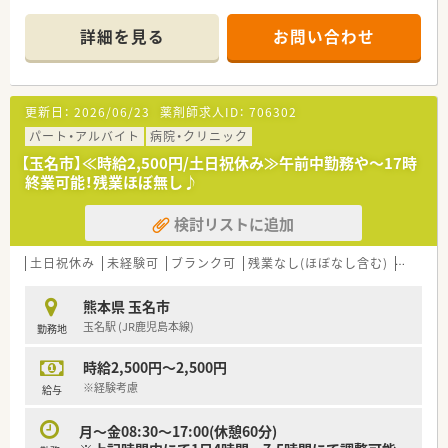
【想定時給】3,000～3,500円
【勤務時間】
詳細を見る
お問い合わせ
月～金08:30～17:30(休憩60分)
※週5日勤務
【診療科目】内科,呼吸器科,循環器科,消化器科神経内科、歯科
<病院内薬剤科>
更新日：
2026/06/23
薬剤師求人ID：
706302
薬剤師:常勤1名、パート3名
助手:3名
パート・アルバイト
病院・クリニック
<老健施設>
【玉名市】≪時給2,500円/土日祝休み≫午前中勤務や～17時
薬剤師:常勤1名
終業可能！残業ほぼ無し♪
********************************
検討リストに追加
＼手厚いサポートが魅力のファルマスタッフ／
■万全のサポート体制：2名体制で担当がつきしっかりサポート！
■各種保険を完備：社会保険(週20時間以上)/雇用保険/薬剤師賠
土日祝休み
未経験可
ブランク可
残業なし(ほぼなし含む)
転勤な
償責任保険
■充実の休暇制度：有給休暇(6ヶ月以上勤務)、夏季休暇、慶弔休
熊本県 玉名市
暇など
玉名駅 (JR鹿児島本線)
勤務地
ご希望条件に合わせて求人をお探しします！
時給2,500円～2,500円
まずはお気軽にお問い合わせください。
※経験考慮
給与
月～金08:30～17:00(休憩60分)