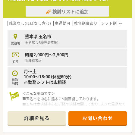
病診薬連携を強化することで、地域にお住いの患者様に高度な
医療の提供を実現しています。
検討リストに追加
○全店「同一の機械・システム」を採用しており、且つ処方箋の応
需内容が多岐にわたる（敷地内・病院門前・医療モール・CL門前）
ので、
残業なし(ほぼなし含む)
車通勤可
教育制度あり
シフト制
大手チ
スキルUPしたい方にはお勧めもです。
○長期就業＆自己研讃を続ける事で給与があがる仕組みになっ
熊本県 玉名市
ており、将来的に高年収も狙う事が出来ます。
玉名駅 (JR鹿児島本線)
勤務地
○インターネットを使って処方薬の飲み方を遠隔指導する「オン
ライン服薬指導」、
時給2,000円～2,500円
今後も病院の「敷地内薬局」の推進、女性客の取り込みを狙う
店舗でデザインの一新。
※経験考慮
給与
M&Aによる店舗拡大と業界のリーディングカンパニーとして
月～土
成長を続けています。
10:00～18:00（休憩60分）
○どの店舗も、最新システムが整っています！
勤務
※勤務シフトは応相談
時間
＼研修制度／
○各種研修制度充実！（入社時研修、新任薬局長研修、薬局長研
＜こんな薬局です＞
修、マネージャー研修、
■玉名市を中心に熊本に5舗展開しております。
認定薬剤師取得支援制度、各種学会参加、大学院奨学資金制
■玉名は本店舗中心に近隣で店舗展開しており、大きな異動なく
度、他）
働くことができます。
海外研修を含めて50種類以上の研修プログラムで社員の成長
■外来対応はもちろん、在宅、OTC、漢方など様々な分野を学ぶ
詳細を見る
お問い合わせ
をサポートしてくれます。
ことができます。
〇個別の教育プログラムによってスキルアップをサポート！
新入社員研修、フォローアップ研修、マネジメント研修と段階
<こんな店舗です>