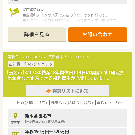
【求人情報について】
≪店舗情報≫
■経験次第で年収600万円という高待遇での提示が可能であり、
■皮膚科メインの応需で人気のクリニック門前です。
現在の給与水準を維持したい方の相談にも柔軟に対応いたしま
■他にパートの方も多数いらっしゃり働きやすい環境です。
す。
■年間休日は125日と業界内でもトップクラスの多さを誇り、心
≪こんな会社です≫
詳細を見る
お問い合わせ
身ともにリフレッシュしながら長く働き続けることが可能で
■熊本市内を中心に、県内9店舗を展開する
す。
■クリニック応需の店舗中心に出店されています。
■遠方からの就業を希望される場合には、社宅の提供や赴任費用
■従業員のワークライフバランスを考えている会社です。
の相談も受け付けており、移住を伴う転職も強力にバックアップ
■eラーニングの導入など、社員教育にも積極的です。
更新日：
2026/06/26
薬剤師求人ID：
214269
します。
正社員
病院・クリニック
【玉名市】≪17:30終業≫年間休日114日の病院です！確定拠
出年金など定着できる福利厚生が充実しています。
検討リストに追加
土日休み(相談可含む)
残業なし(ほぼなし含む)
車通勤可
寮・借上社宅あり
熊本県 玉名市
肥後伊倉駅 (JR鹿児島本線)
勤務地
年収450万円～520万円