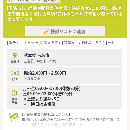
く貢献している法人です。
パート・アルバイト
調剤薬局
■ドライブスルーや在宅医療、オンライン服薬指導など、時代の
【玉名市】ご経験や勤務条件次第で時給最大2,500円！18時終
変化に対応した店舗展開が特徴です。
業で無理なく働ける環境！お休みもヘルプ体制が整っている
■薬剤師でもある代表のもと、現場で働く薬剤師が働きやすい環
ので安心です。
境づくりを積極的に推進しています。
検討リストに追加
【求人情報について】
■熊本市南区にある店舗とのラウンダー勤務となり、高速道路料
金は会社が負担いたします。
駅チカ
土日休み(相談可含む)
残業なし(ほぼなし含む)
転勤なし
■ご経験や能力を十分に考慮し、年収500万円から600万円以上
での採用を想定しています。
熊本県 玉名市
■完全週休2日制を採用しており、シフト調整によって土日休み
玉名駅 (JR鹿児島本線)
勤務地
を取得することも可能です。
時給2,000円～2,500円
【勤務実態について】
■全店舗の平均残業時間は月に数時間程度であり、プライベート
※経験考慮
給与
の時間も確保しやすいです。
月～金09:00～18:00(休憩60分)
■急な休みにも対応できるようヘルプ専任の薬剤師が在籍し、無
土09:00～13:00(休憩00分)
理なく働ける体制です。
※上記より週4～5日
■夏季休暇は3日間、年末年始休暇は4日間が設定されており、リ
勤務
時間
※土曜日は応相談
フレッシュできる環境です。
【店舗情報と応需状況について】
■JR鹿児島本線の玉名駅から徒歩で10分ほどの場所に位置して
おり、通勤しやすい立地の調剤薬局です。