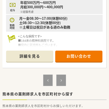
ます。新卒の方の採用実績もあり、経験が浅い方やブランクがあ
年収500万円～600万円
る方も安心して働けます。
月給300,000円～400,000円
■遠方からの就業を希望される方には、住宅等の相談も可能で
給与
※経験考慮
す。
月～金08:30～17:00(休憩60分)
土08:30～12:30(休憩00分)
勤務
※土曜日は祝日がある週のみ勤務
時間
<こんな病院です>
■184床の精神科病院です。
■院内に託児所もございます。
■医師は常勤、非常勤合わせて10名在籍しております。
詳細を見る
お問い合わせ
＜薬剤課情報＞
■薬剤師は常時2名体制となります。
■残業はほぼ0時間です。
■祝日のある週のみ土曜日半日勤務でそれ以外は土日休みで
す。
■病院での実務経験が豊富な方は年収600万円のご提示を受け
る可能性もございます。
■関連施設(80床)の調剤もございます。
■外来は院外処方です。
熊本県の薬剤師求人を市区町村から探す
熊本県の薬剤師求人を市区町村からお探しいただけます。