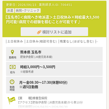
を追って
■門前のクリニックはなく、面対応と在宅を中心にした薬局で
更新日：
2026/06/23
薬剤師求人ID：
706451
5年の教育プログラムを実施しています。
す。
■調剤併設型の店舗でOTCの取扱い、化粧品の販売も行っている
派遣
病院・クリニック
＼福利厚生／
地域のドラッグストアです。
【玉名市】＜病院へき地派遣＞土日祝休み×時給最大3,500
〇「社員第一主義」を掲げている同社では、福利厚生面が手厚く
■調剤室には錠剤全自動分包機など機材が充実しております。
円可能！病院での経験を積むことが可能です♪
年間休日120日以上、「連続休暇制度（年に1回、最大9連休を取
■在宅は近隣の施設をメインに行っており、社長が主に対応され
得できる制度）」等
ております。
検討リストに追加
プライベートも充実出来る様にワークライフバランスを後押
ししてくれる制度が充実しています。
〇社員割引制度、財形貯蓄制度、スポーツジム優待等が受けられ
土日祝休み
土日休み(相談可含む)
残業なし(ほぼなし含む)
車通勤
る他、
提携の保養施設は全国に40ヵ所あります。
熊本県 玉名市
〇産休・育休・時短勤務者2,097人以上等、どれも業界トップクラ
肥後伊倉駅 (JR鹿児島本線)
勤務地
スの実績!
産休、育休取得はもちろんのこと、育児短時間勤務制度を実施
時給3,000円～3,500円
育児休業より復帰後、1日最大2時間短縮して勤務できる制度
です。
※経験考慮
給与
法律では3歳までですが、同社では小学校就学時までの期間利
用可能♪
月～金08:30～17:30(休憩60分)
〇転居を伴う異動のある採用枠もありますが(転居を伴わない採
※週5日勤務
勤務
用も可)
時間
帰省旅費（年2回5万円まで）と帰省休暇（連続4日間）を受けら
れます。
【業 種】療養型病院
【アクセス】肥後伊倉駅 (JR鹿児島本線)から車10分
【契約期間】2026/04/01～2026/06/30