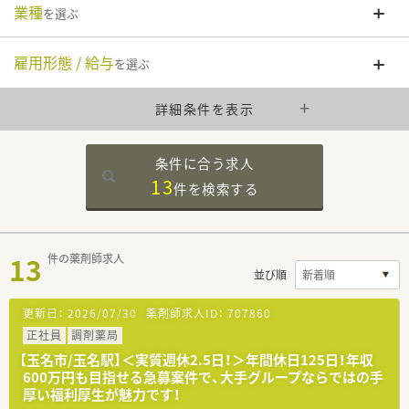
業種
を選ぶ
雇用形態 / 給与
を選ぶ
詳細条件を表示
条件に合う求人
13
件を
検索する
13
件の薬剤師求人
並び順
更新日：
2026/07/30
薬剤師求人ID：
707860
正社員
調剤薬局
【玉名市/玉名駅】＜実質週休2.5日！＞年間休日125日！年収
600万円も目指せる急募案件で、大手グループならではの手
厚い福利厚生が魅力です！