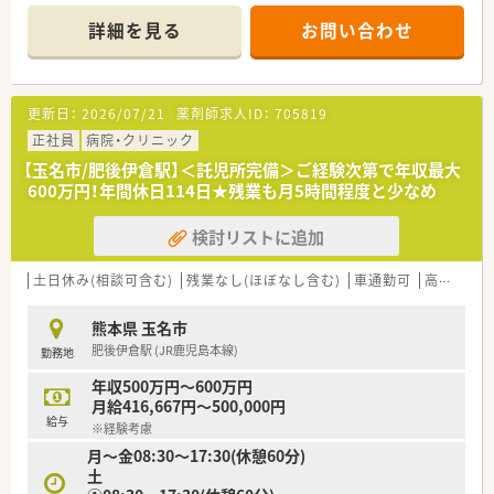
■応需科目は整形外科が中心で、1日あたりの処方箋受付枚数は
40枚から50枚ほどとなっています。
詳細を見る
お問い合わせ
■薬局内は常勤の薬剤師が2名と医療事務スタッフが在籍してお
り、在宅業務にも対応している環境です。
【法人特徴について】
更新日：
2026/07/21
薬剤師求人ID：
705819
■山口県に7店舗、熊本県に3店舗の合計10店舗の調剤薬局を展
開している安定した法人です。
正社員
病院・クリニック
■社長をはじめとした役員の全員が薬剤師免許を保有しており、
【玉名市/肥後伊倉駅】＜託児所完備＞ご経験次第で年収最大
現場の苦労を深く理解しています。
600万円！年間休日114日★残業も月5時間程度と少なめ
■地域に貢献し共に成長することを理念に掲げており、介護事業
を通じた包括ケアにも注力しています。
検討リストに追加
【こんな取り組みをしています】
■全社員でコミュニケーションツールのアプリを導入し、タイム
土日休み(相談可含む)
残業なし(ほぼなし含む)
車通勤可
高給与(600万円以上)
リーでスムーズな情報共有を行います。
■社長が薬剤師会に携わっているため、法改正や業界の最新トピ
熊本県 玉名市
ックがいち早く現場へ共有されます。
肥後伊倉駅 (JR鹿児島本線)
勤務地
■管理薬剤師の提案により、自動分割調剤機や最新の監査システ
ムを積極的に導入しています。
年収500万円～600万円
月給416,667円～500,000円
給与
※経験考慮
月～金08:30～17:30(休憩60分)
土