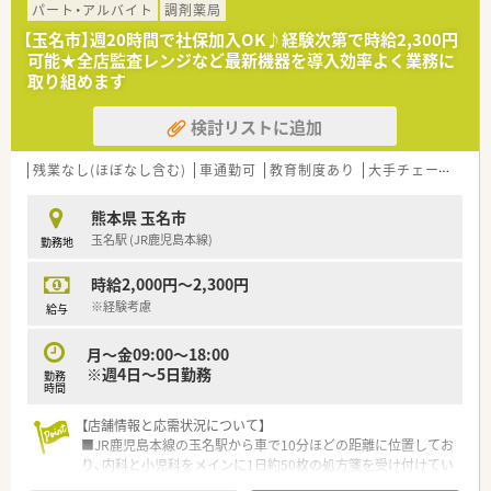
パート・アルバイト
調剤薬局
■薬剤師が専門性を発揮できる環境作りを推進しており、認定薬
剤師の資格取得支援など職員の継続的な学びを支援していま
【玉名市】週20時間で社保加入OK♪経験次第で時給2,300円
す。
可能★全店監査レンジなど最新機器を導入効率よく業務に
取り組めます
【求人情報について】
■パートタイマーとしての募集であり、時給は2,500円という高
検討リストに追加
水準の設定となっているため、効率よく収入を得られます。
■週20時間以上の勤務から社会保険への加入が可能となってお
残業なし(ほぼなし含む)
車通勤可
教育制度あり
大手チェーン
ヘ
り、ライフスタイルに合わせた安定した働き方が選択できます。
■病院実務の経験が豊富な方については、将来的に年収600万円
相当の提示を受ける可能性もあり、キャリアも評価されます。
熊本県 玉名市
玉名駅 (JR鹿児島本線)
勤務地
時給2,000円～2,300円
※経験考慮
給与
月～金09:00～18:00
※週4日～5日勤務
勤務
時間
【店舗情報と応需状況について】
■JR鹿児島本線の玉名駅から車で10分ほどの距離に位置してお
り、内科と小児科をメインに1日約50枚の処方箋を受け付けてい
ます。