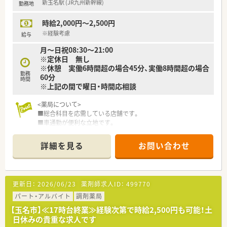
新玉名駅 (JR九州新幹線)
勤務地
時給2,000円～2,500円
※経験考慮
給与
月～日祝08:30～21:00
※定休日 無し
※休憩 実働6時間超の場合45分、実働8時間超の場合
勤務
60分
時間
※上記の間で曜日・時間応相談
<薬局について>
■総合科目を応需している店舗です。
■車通勤が便利な立地です。
<こんな方にオススメ>
詳細を見る
お問い合わせ
■人数体制充実した店舗で勤務したい方
■大手調剤薬局の安定した経済基盤で、腰を据えて長く勤務した
い方
更新日：
2026/06/23
薬剤師求人ID：
499770
＼こんな企業です／
○全国に1,000店舗以上を展開する大手調剤薬局です。
パート・アルバイト
調剤薬局
○東京大学病院をはじめ全国の病院の敷地内に薬局を持ってい
【玉名市】≪17時台終業≫経験次第で時給2,500円も可能！土
ます。
日休みの貴重な求人です
病診薬連携を強化することで、地域にお住いの患者様に高度な