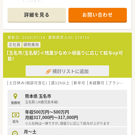
しています。
■月額最大7万円の地域手当や薬剤師手当、家族手当など大手法
開業支援も行っているため、医療機関との関係も良好で積極的に
人ならではの手厚い諸手当が揃っています。
コミュニケーションを図っています。
詳細を見る
お問い合わせ
■全国転勤がないエリア社員もありますので、地元で長く勤務す
る事も可能です。
（異動・転勤について）
①全国勤務社員：全店舗を対象とした異動が可能な社員
更新日：
2026/07/14
薬剤師求人ID：
174716
②エリア社員：限定した地区内での転居を伴う異動が可能な社員
③薬剤師職Ⅲ（ローカル社員）：転居を伴う異動がない社員から選
正社員
調剤薬局
択可能です。
【玉名市/玉名駅】≪残業少なめ≫頑張りに応じて給与up可
※①②は借上社宅が適用、③は住宅補助手当もございます。
能！
＜休暇制度・福利厚生も充実です＞
検討リストに追加
■正社員であれば有給は入社時から付与。勤務年数に応じて最
大20日付与がございます。
■連続休暇制度、メモリアル休暇、サポート休暇、ボランティア
土日休み(相談可含む)
週32h以上
新卒可
未経験可
ブランク可
残
休暇などワークライフバランスを推奨されています。年間休日
は約124日ございます。
熊本県 玉名市
■子育て支援も充実しており男女問わず子育てをしながら働く
玉名駅 (JR鹿児島本線)
勤務地
方をサポートする様々な制度が整っています。
育休はお子さんが3歳になるまで取得でき、時短勤務は小学校1
年収500万円～500万円
年生の修了まで取得可能です。
月給317,000円～317,000円
給与
※入社時は一律ですが、頑張りに応じて給与が上がります
＜研修制度・スキルアップ体制もばっちり＞
■独自の研修システムを活用し効率的かつ効果的なスキルアッ
月～土