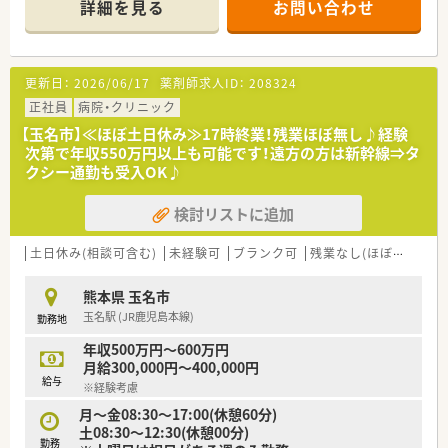
詳細を見る
お問い合わせ
ことができます。
<こんな店舗です>
■門前のクリニックはなく、面対応と在宅を中心にした薬局で
更新日：
2026/06/17
薬剤師求人ID：
208324
す。
■調剤併設型の店舗でOTCの取扱い、化粧品の販売も行っている
正社員
病院・クリニック
地域のドラッグストアです。
【玉名市】≪ほぼ土日休み≫17時終業！残業ほぼ無し♪経験
■調剤室には錠剤全自動分包機など機材が充実しております。
次第で年収550万円以上も可能です！遠方の方は新幹線⇒タ
■在宅は近隣の施設をメインに行っており、社長が主に対応され
クシー通勤も受入OK♪
ております。
検討リストに追加
＜働きやすい環境＞
■車で直ぐのエリアに店舗展開しているため、各店舗助け合いな
土日休み(相談可含む)
未経験可
ブランク可
残業なし(ほぼなし含む)
がらシフトを組まれています。
■子育てと両立しながら働いている方も多く、ご家庭との両立に
熊本県 玉名市
も理解のある会社です。
玉名駅 (JR鹿児島本線)
勤務地
■社長夫婦も薬剤師として現場に入っておりサポートいただけ
ます。新卒の方の採用実績もあり、経験が浅い方やブランクがあ
年収500万円～600万円
る方も安心して働けます。
月給300,000円～400,000円
■遠方からの就業を希望される方には、住宅等の相談も可能で
給与
※経験考慮
す。
月～金08:30～17:00(休憩60分)
土08:30～12:30(休憩00分)
勤務