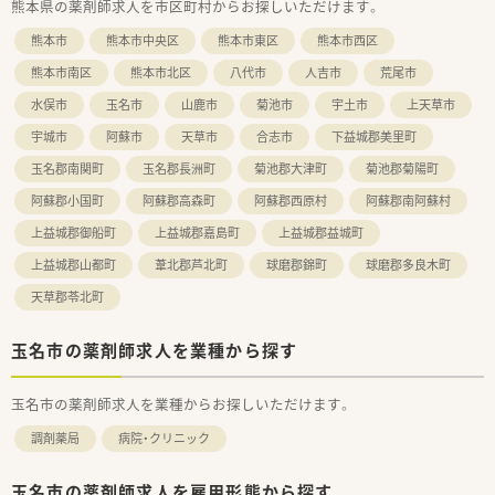
熊本県の薬剤師求人を市区町村からお探しいただけます。
■地域医療に対して前向きに取り組む姿勢を持ち、周囲のスタッ
フと協力しながら成長していける柔軟な方を積極的に求めてい
熊本市
熊本市中央区
熊本市東区
熊本市西区
ます。
熊本市南区
熊本市北区
八代市
人吉市
荒尾市
【法人特徴について】
水俣市
玉名市
山鹿市
菊池市
宇土市
上天草市
■熊本県内にて約40店舗を展開するチェーングループで、東邦ホ
ールディングス傘下という非常に安定した経営基盤を誇りま
宇城市
阿蘇市
天草市
合志市
下益城郡美里町
す。
■地域に根ざした面分業に対応するため、本部が備蓄配送センタ
玉名郡南関町
玉名郡長洲町
菊池郡大津町
菊池郡菊陽町
ーとしての機能を持ち、各薬局の在庫管理を強力に支援していま
阿蘇郡小国町
阿蘇郡高森町
阿蘇郡西原村
阿蘇郡南阿蘇村
す。
■大学と共同で化粧品開発を行うなど、調剤業務の枠を超えて多
上益城郡御船町
上益城郡嘉島町
上益城郡益城町
角的な事業を展開しており、常に新しい領域へ挑戦し続けていま
上益城郡山都町
葦北郡芦北町
球磨郡錦町
球磨郡多良木町
す。
天草郡苓北町
玉名市の薬剤師求人を業種から探す
玉名市の薬剤師求人を業種からお探しいただけます。
調剤薬局
病院・クリニック
玉名市の薬剤師求人を雇用形態から探す