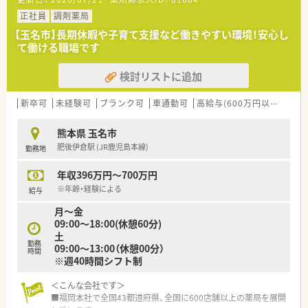
42枚ほど応需しております。
■開局時間は平日の18時までで土曜日は13時までのため、無理
正社員
調剤薬局
のないスケジュールで働けます。
【玉名市】長期休暇や子育て支援など働きやすい環境！安心し
て働ける職場です
【募集背景と求める人物像について】
■今後の安定した店舗運営と体制強化を見据えて、正社員として
検討リストに追加
長く活躍できる方を定期採用します。
■年齢は45歳以下の方を対象としており、第二新卒の方や新婚
の方からのご応募も歓迎しています。
新卒可
未経験可
ブランク可
車通勤可
高給与(600万円以上)
寮・
■職歴が5社以下の方で、周囲のスタッフと協力しながら患者様
に寄り添った対応ができる方を求めます。
熊本県 玉名市
肥後伊倉駅 (JR鹿児島本線)
勤務地
【法人特徴について】
■福岡県に本社を置き全国43都道府県に600店舗以上の薬局を
年収396万円～700万円
幅広く展開している大手のチェーン企業です。
■医療機関の開業支援も行うことで良好な関係を築いており、積
※年齢・経験による
給与
極的な医薬連携に取り組んでいます。
月～金
■健康サポート薬局の届出数が全国1位の実績を誇り、地域に貢
09:00～18:00(休憩60分)
献するかかりつけ薬局を目指しています。
土
勤務
09:00～13:00（休憩00分）
【求人情報について】
時間
※週40時間シフト制
■正社員での雇用形態となり、ご経験やスキルを最大限に考慮し
て年収430万〜550万円が可能です。
＜こんな会社です＞
■昇給は年1回の勤務成績に基づき実施され、賞与は年2回で約
■福岡本社で全国43都道府県、全国に600店舗以上の薬局を展開
3.6ヶ月分の高い支給目安があります。