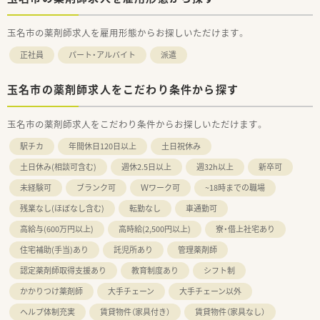
玉名市の薬剤師求人を雇用形態からお探しいただけます。
正社員
パート・アルバイト
派遣
玉名市の薬剤師求人をこだわり条件から探す
玉名市の薬剤師求人をこだわり条件からお探しいただけます。
駅チカ
年間休日120日以上
土日祝休み
土日休み(相談可含む)
週休2.5日以上
週32h以上
新卒可
未経験可
ブランク可
Ｗワーク可
~18時までの職場
残業なし(ほぼなし含む)
転勤なし
車通勤可
高給与(600万円以上)
高時給(2,500円以上)
寮・借上社宅あり
住宅補助(手当)あり
託児所あり
管理薬剤師
認定薬剤師取得支援あり
教育制度あり
シフト制
かかりつけ薬剤師
大手チェーン
大手チェーン以外
ヘルプ体制充実
賃貸物件（家具付き）
賃貸物件（家具なし）