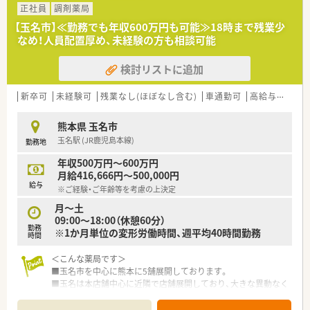
す。
正社員
調剤薬局
【玉名市】≪勤務でも年収600万円も可能≫18時まで残業少
なめ！人員配置厚め、未経験の方も相談可能
検討リストに追加
新卒可
未経験可
残業なし(ほぼなし含む)
車通勤可
高給与(600万円以上)
熊本県 玉名市
玉名駅 (JR鹿児島本線)
勤務地
年収500万円～600万円
月給416,666円～500,000円
給与
※ご経験・ご年齢等を考慮の上決定
月～土
09:00～18:00（休憩60分）
勤務
※1か月単位の変形労働時間、週平均40時間勤務
時間
＜こんな薬局です＞
■玉名市を中心に熊本に5舗展開しております。
■玉名は本店舗中心に近隣で店舗展開しており、大きな異動なく
働くことができます。
■外来対応はもちろん、在宅、OTC、漢方など様々な分野を学ぶ