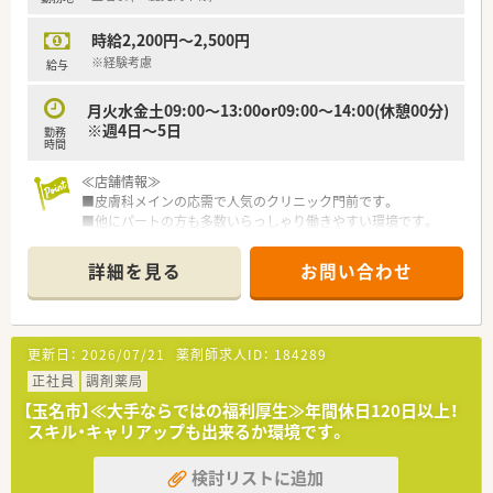
ることに注力しています。
時給2,200円～2,500円
※経験考慮
給与
月火水金土09:00～13:00or09:00～14:00(休憩00分)
※週4日～5日
勤務
時間
≪店舗情報≫
■皮膚科メインの応需で人気のクリニック門前です。
■他にパートの方も多数いらっしゃり働きやすい環境です。
≪こんな会社です≫
詳細を見る
お問い合わせ
■熊本市内を中心に、県内9店舗を展開する
■クリニック応需の店舗中心に出店されています。
■従業員のワークライフバランスを考えている会社です。
■eラーニングの導入など、社員教育にも積極的です。
更新日：
2026/07/21
薬剤師求人ID：
184289
正社員
調剤薬局
【玉名市】≪大手ならではの福利厚生≫年間休日120日以上！
スキル・キャリアップも出来るか環境です。
検討リストに追加