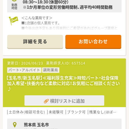
プを支援しています。
08:30～18:30（休憩60分）
勤務
その他、カフェテリア研修や社内学術大会などその方が目指す社
※1か月単位の変形労働時間制、週平均40時間勤務
時間
会人像に合わせた学ぶ環境が充実しています。
■将来は専門薬剤師として活躍される方、またはマネージャーと
＜こんな薬局です＞
しての店舗運営に携わる方など、自身の志向に合わせたキャリア
■1店舗の個人薬局です。
が描けます。
■今後出店予定もあり将来的にご希望があればグループ薬局と
また希望者は人事、教育、経営コンサル等に携わることも可能で
して店舗を渡される等、独立支援も検討しています。
す。
詳細を見る
お問い合わせ
＜こんな店舗です＞
＜こんな方にもおすすめ＞
■近隣の耳鼻咽喉科、整形外科クリニックから主に応需していま
■しっかりとした教育体制のもとで薬剤師としてのスキルを磨
す。
きたい方
■薬局内は白を基調とした綺麗な薬局です。
更新日：
2026/06/23
薬剤師求人ID：
657514
■ライフスタイルに合わせて長くご勤務していきたい方
■投薬カウンターは投薬口ごとに仕切り板を設置し、患者様のプ
ライバシーへの対応を行っています。
パート・アルバイト
調剤薬局
■お子様の患者様も多く簡単なキッズスペースを設けています。
【玉名市/新玉名駅】≪福利厚生充実≫時短パート・社会保険
■未経験やブランクがある方も歓迎です。慣れるまで丁寧に指
加入希望・扶養内など柔軟に対応！お気軽にご相談ください
導しますので安心です。
♪
■近隣にスーパーもあり終業後のお買い物にも便利です。
検討リストに追加
土日休み(相談可含む)
未経験可
ブランク可
残業なし(ほぼなし含む)
熊本県 玉名市