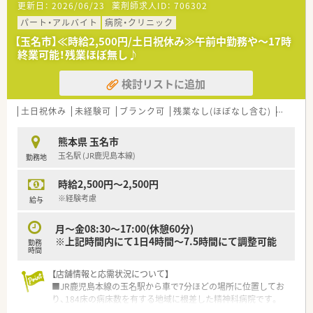
更新日：
2026/06/23
薬剤師求人ID：
706302
5年の教育プログラムを実施しています。
を身に着けながらもしっかりと分業ができております。
パート・アルバイト
病院・クリニック
＼福利厚生／
＜ワークライフ・バランスを推進＞
【玉名市】≪時給2,500円/土日祝休み≫午前中勤務や～17時
〇「社員第一主義」を掲げている同社では、福利厚生面が手厚く
■社員の健康増進に取り組み、残業時間も毎年改善傾向で平均8
終業可能！残業ほぼ無し♪
年間休日120日以上、「連続休暇制度（年に1回、最大9連休を取
時間/月！ホワイト500にも認定されています！
得できる制度）」等
■産育休からの復帰率97.2％(2022年6月時点）と女性も長く働
検討リストに追加
プライベートも充実出来る様にワークライフバランスを後押
くことができる企業です。
ししてくれる制度が充実しています。
■離職率7.4％（2021年度実績）と新卒からの定着率も高く「働き
〇社員割引制度、財形貯蓄制度、スポーツジム優待等が受けられ
やすい」と定評のある企業です。
土日祝休み
未経験可
ブランク可
残業なし(ほぼなし含む)
転勤な
る他、
■年間休日110日。今後、毎年年間休日数を増やして行く予定で
提携の保養施設は全国に40ヵ所あります。
す！
熊本県 玉名市
〇産休・育休・時短勤務者2,097人以上等、どれも業界トップクラ
玉名駅 (JR鹿児島本線)
勤務地
スの実績!
＜薬局としての取り組みについて＞
産休、育休取得はもちろんのこと、育児短時間勤務制度を実施
■会社内の勉強会も充実しており新人研修・中堅研修・管理者研
時給2,500円～2,500円
育児休業より復帰後、1日最大2時間短縮して勤務できる制度
修の他、専門別研修として薬局経営学、労務管理なども学べま
です。
す。
※経験考慮
給与
法律では3歳までですが、同社では小学校就学時までの期間利
中途社員に関しては必要に応じて新人研修を受ける事が出来る
用可能♪
ので未経験の方でも安心できます。
月～金08:30～17:00(休憩60分)
〇転居を伴う異動のある採用枠もありますが(転居を伴わない採
■店舗売上に影響されない個人評価制度を導入。個人の取り組
※上記時間内にて1日4時間～7.5時間にて調整可能
勤務
用も可)
みや努力が正当に評価される為やりがいがあります。
時間
帰省旅費（年2回5万円まで）と帰省休暇（連続4日間）を受けら
■時間外でも処方箋・OTCの受け取りが可能な“最新のAIロボッ
れます。
ト導入の最先端調剤薬局”の開局など、最先端技術を導入した取
【店舗情報と応需状況について】
り組みを積極的に行っております。
■JR鹿児島本線の玉名駅から車で7分ほどの場所に位置してお
り、184床の病床数を有する地域に根差した精神科病院です。
■主な応需科目は精神科と内科であり、外来は院外処方のため、