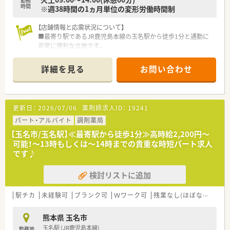
勤務
時間
※週38時間の1ヵ月単位の変形労働時間制
【店舗情報と応需状況について】
■最寄り駅であるJR鹿児島本線の玉名駅から徒歩1分と通勤に
非常に便利な立地です。
■近隣の医療機関から皮膚科メインの処方箋を1日あたり約200
枚応需する環境です。
詳細を見る
お問い合わせ
■薬剤師はパートを含め4名から5名ほど在籍しており事務員も
2名配置されています。
【募集背景と求める人物像について】
更新日：
2026/07/06
薬剤師求人ID：
19241
■現在の体制における欠員補充のため即戦力となる経験者を積
極的に歓迎しています。
パート・アルバイト
調剤薬局
■指示を待つだけでなく自ら考えて行動できる主体性のある方
【玉名市/玉名駅】≪最寄駅から徒歩1分≫高時給2,200円～
を求めている職場です。
可能！～13時もしくは～14時までの貴重な時短パート求人
■遅い時間までの勤務も厭わずしっかりと稼ぎたいという意欲
です♪
的な方を歓迎します。
検討リストに追加
【法人特徴について】
■熊本市内を中心に県内で調剤薬局を合計9店舗展開している地
域密着型の企業です。
駅チカ
未経験可
ブランク可
Ｗワーク可
残業なし(ほぼなし含む)
■門前のクリニックと良好な関係を築きながら地域医療に貢献
している安定企業です。
熊本県 玉名市
■従業員のワークライフバランスを重視し厚い人員体制を整え
玉名駅 (JR鹿児島本線)
勤務地