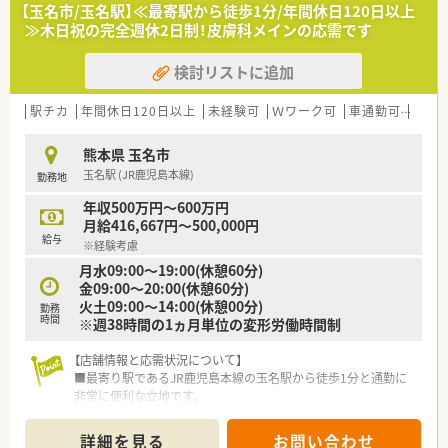
■指示を待つだけでなく自ら考えて行動できる主体性のある方
【玉名市/玉名駅】≪最寄駅から徒歩1分/年間休日120日以上
を求めている職場です。
≫木日祝の完全週休2日制！皮膚科メインの応需です
■遅い時間までの勤務も厭わずしっかりと稼ぎたいという意欲
的な方を歓迎します。
検討リストに追加
【法人特徴について】
■熊本市内を中心に県内で調剤薬局を合計9店舗展開している地
駅チカ
年間休日120日以上
未経験可
Ｗワーク可
車通勤可
高給与
域密着型の企業です。
■門前のクリニックと良好な関係を築きながら地域医療に貢献
熊本県 玉名市
している安定企業です。
玉名駅 (JR鹿児島本線)
勤務地
■従業員のワークライフバランスを重視し厚い人員体制を整え
ることに注力しています。
年収500万円～600万円
月給416,667円～500,000円
給与
※経験考慮
月水09:00～19:00(休憩60分)
金09:00～20:00(休憩60分)
火土09:00～14:00(休憩00分)
勤務
時間
※週38時間の1ヵ月単位の変形労働時間制
【店舗情報と応需状況について】
■最寄り駅であるJR鹿児島本線の玉名駅から徒歩1分と通勤に
非常に便利な立地です。
■近隣の医療機関から皮膚科メインの処方箋を1日あたり約200
枚応需する環境です。
詳細を見る
お問い合わせ