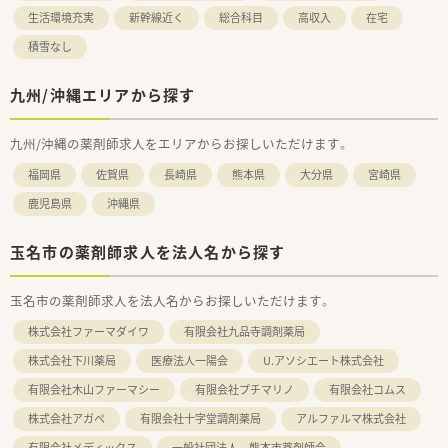
生活環境充実
新幹線近く
総合科目
高収入
在宅
積雪なし
九州/沖縄エリアから探す
九州/沖縄の薬剤師求人をエリアからお探しいただけます。
福岡県
佐賀県
長崎県
熊本県
大分県
宮崎県
鹿児島県
沖縄県
玉名市の薬剤師求人を法人名から探す
玉名市の薬剤師求人を法人名からお探しいただけます。
株式会社ファーマダイワ
有限会社九品寺調剤薬局
株式会社下川薬局
医療法人一陽会
U.アソシエート株式会社
有限会社木山ファーマシー
有限会社プチマリノ
有限会社コムス
株式会社アガペ
有限会社十字堂調剤薬局
アルファルマ株式会社
有限会社メディックス
一般社団法人 熊本市薬剤師会