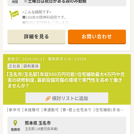
※土曜日は祝日がある週のみ勤務
時間
<こんな病院です>
■184床の精神科病院です。
■院内に託児所もございます。
■医師は常勤、非常勤合わせて10名在籍しております。
詳細を見る
お問い合わせ
＜薬剤課情報＞
■薬剤師は常時2名体制となります。
■残業はほぼ0時間です。
■祝日のある週のみ土曜日半日勤務でそれ以外は土日休みで
更新日：
2026/06/17
薬剤師求人ID：
23539
す。
■病院での実務経験が豊富な方は年収600万円のご提示を受け
正社員
調剤薬局
る可能性もございます。
【玉名市/玉名駅】年収550万円可能！住宅補助最大4万円や充
■関連施設(80床)の調剤もございます。
実の研修制度、最新設備完備の環境で専門性を高めて働き
■外来は院外処方です。
ませんか？
検討リストに追加
新卒可
未経験可
車通勤可
寮・借上社宅あり
住宅補助(手当)あり
熊本県 玉名市
玉名駅 (JR鹿児島本線)
勤務地