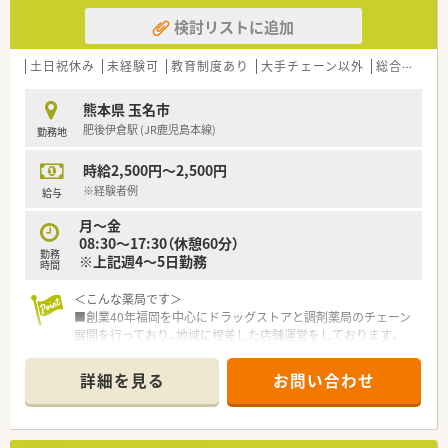
医療の提供を実現しています。
検討リストに追加
○全店「同一の機械・システム」を採用しており、且つ処方箋の応
需内容が多岐にわたる（敷地内・病院門前・医療モール・CL門前）
ので、
土日祝休み
未経験可
教育制度あり
大手チェーン以外
総合科目
スキルUPしたい方にはお勧めもです。
○長期就業＆自己研讃を続ける事で給与があがる仕組みになっ
熊本県 玉名市
ており、将来的に高年収も狙う事が出来ます。
肥後伊倉駅 (JR鹿児島本線)
勤務地
○インターネットを使って処方薬の飲み方を遠隔指導する「オン
ライン服薬指導」、
時給2,500円～2,500円
今後も病院の「敷地内薬局」の推進、女性客の取り込みを狙う
店舗でデザインの一新。
※経験者例
給与
M&Aによる店舗拡大と業界のリーディングカンパニーとして
月～金
成長を続けています。
08:30～17:30（休憩60分）
○どの店舗も、最新システムが整っています！
勤務
※上記週4～5日勤務
時間
＼研修制度／
○各種研修制度充実！（入社時研修、新任薬局長研修、薬局長研
＜こんな薬局です＞
修、マネージャー研修、
■創業40年福岡を中心にドラッグストアと調剤薬局のチェーン
認定薬剤師取得支援制度、各種学会参加、大学院奨学資金制
展開を行っており、地域に根差した店舗運営をしております。
度、他）
■自社にてかかりつけネットワークの構築や健康セミナー、スポ
海外研修を含めて50種類以上の研修プログラムで社員の成長
ーツイベントの協賛や実施を通じて地域医療サポートに取り組
詳細を見る
お問い合わせ
をサポートしてくれます。
んでおります。
〇個別の教育プログラムによってスキルアップをサポート！
■調剤ロボット等、最新の調剤機器を導入し調剤・監査業務を効
新入社員研修、フォローアップ研修、マネジメント研修と段階
率化することで薬剤師の対人業務を強化しております。
を追って
■ドラッグ部門と調剤部門は分かれておりますのでOTCの知識