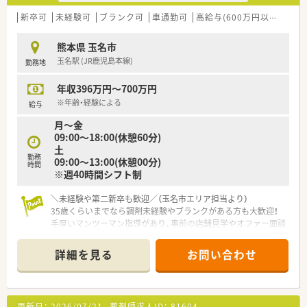
新卒可
未経験可
ブランク可
車通勤可
高給与(600万円以上)
認
熊本県 玉名市
玉名駅 (JR鹿児島本線)
勤務地
年収396万円～700万円
※年齢・経験による
給与
月～金
09:00～18:00(休憩60分)
土
勤務
09:00～13:00(休憩00分)
時間
※週40時間シフト制
＼未経験や第二新卒も歓迎／（玉名市エリア担当より）
35歳くらいまでなら調剤未経験やブランクがある方も大歓迎！
手厚いマンツーマン指導があり、事前の店舗見学やオファー面談
も可能なので安心してお気軽にご相談ください。
＊------------------------------------------＊
詳細を見る
お問い合わせ
【店舗情報と応需状況について】
■熊本県玉名市に位置しており最寄り駅の玉名駅から車で10分
ほどの距離にある調剤薬局です。
■近隣の医療機関から主に内科や消化器科の処方箋を1日平均
更新日：
2026/07/21
薬剤師求人ID：
81604