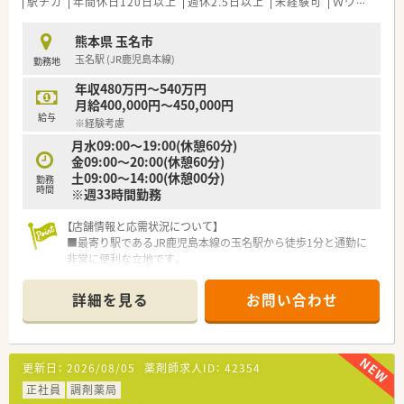
駅チカ
年間休日120日以上
週休2.5日以上
未経験可
Ｗワーク可
熊本県 玉名市
玉名駅 (JR鹿児島本線)
勤務地
年収480万円～540万円
月給400,000円～450,000円
給与
※経験考慮
月水09:00～19:00(休憩60分)
金09:00～20:00(休憩60分)
土09:00～14:00(休憩00分)
勤務
時間
※週33時間勤務
【店舗情報と応需状況について】
■最寄り駅であるJR鹿児島本線の玉名駅から徒歩1分と通勤に
非常に便利な立地です。
■近隣の医療機関から皮膚科メインの処方箋を1日あたり約200
枚応需する環境です。
詳細を見る
お問い合わせ
■薬剤師はパートを含め4名から5名ほど在籍しており事務員も
2名配置されています。
【募集背景と求める人物像について】
更新日：
2026/08/05
薬剤師求人ID：
42354
■現在の体制における欠員補充のため即戦力となる経験者を積
極的に歓迎しています。
正社員
調剤薬局