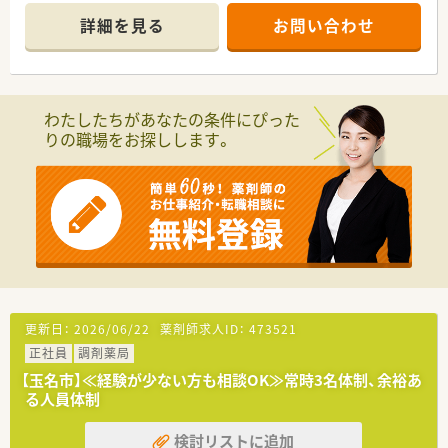
入院患者様への調剤や服薬指導が中心の業務内容となります。
詳細を見る
お問い合わせ
■2026年3月現在は薬剤師2名体制で運営されており、処方箋枚
数に応じて無理のないペースで業務に取り組める環境です。
【募集背景と求める人物像について】
■今回は欠員補充による急募の案件であり、即戦力として貢献い
わたしたちがあなたの条件にぴった
ただける方はもちろん、未経験の方の応募も歓迎しています。
りの職場をお探しします。
■精神科医療に興味があり、患者様に寄り添った丁寧な服薬指導
やコミュニケーションを大切にできる方を求めております。
■チーム医療を重視しているため、医師や看護師など他職種と連
携しながら、柔軟に業務を遂行できる協調性のある方が理想で
す。
【法人特徴について】
■「生命だけは平等だ」という理念を掲げ、福岡県南部から熊本
県北部の地域において医療と介護のトータルケアを提供しま
す。
■精神科病院や老健施設など複数の施設を展開しており、救急医
更新日：
2026/06/22
薬剤師求人ID：
473521
療から専門治療まで幅広く対応する地域医療支援病院です。
正社員
調剤薬局
■薬剤師が専門性を発揮できる環境作りを推進しており、認定薬
剤師の資格取得支援など職員の継続的な学びを支援していま
【玉名市】≪経験が少ない方も相談OK≫常時3名体制、余裕あ
す。
る人員体制
【求人情報について】
検討リストに追加