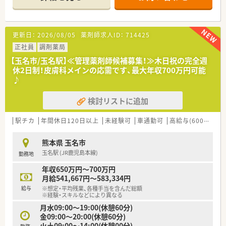
■薬剤師はパートを含め4名から5名ほど在籍しており事務員も
2名配置されています。
【募集背景と求める人物像について】
更新日：
2026/08/05
薬剤師求人ID：
714425
■現在の体制における欠員補充のため即戦力となる経験者を積
極的に歓迎しています。
正社員
調剤薬局
■指示を待つだけでなく自ら考えて行動できる主体性のある方
【玉名市/玉名駅】≪管理薬剤師候補募集！≫木日祝の完全週
を求めている職場です。
休2日制！皮膚科メインの応需です、最大年収700万円可能
■遅い時間までの勤務も厭わずしっかりと稼ぎたいという意欲
♪
的な方を歓迎します。
検討リストに追加
【法人特徴について】
■熊本市内を中心に県内で調剤薬局を合計9店舗展開している地
域密着型の企業です。
駅チカ
年間休日120日以上
未経験可
車通勤可
高給与(600万円以上)
■門前のクリニックと良好な関係を築きながら地域医療に貢献
している安定企業です。
熊本県 玉名市
■従業員のワークライフバランスを重視し厚い人員体制を整え
玉名駅 (JR鹿児島本線)
勤務地
ることに注力しています。
年収650万円～700万円
月給541,667円～583,334円
給与
※想定・平均残業、各種手当を含んだ総額
※経験・スキルなどにより異なる
月水09:00～19:00(休憩60分)
金09:00～20:00(休憩60分)
火土09:00～14:00(休憩00分)