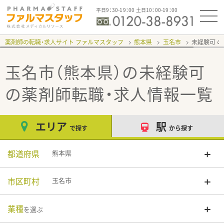
平日9：30-19：00 土日10：00-19：00
薬剤師の転職・求人サイト ファルマスタッフ
熊本県
玉名市
未経験可
玉名市（熊本県）の未経験可
の薬剤師転職・求人情報一覧
エリア
駅
で探す
から探す
都道府県
熊本県
市区町村
玉名市
業種
を選ぶ