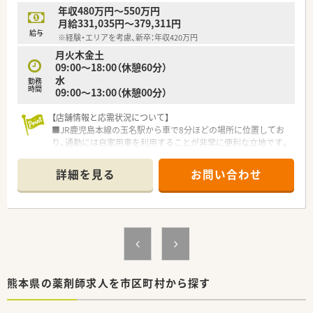
年収480万円～550万円
月給331,035円～379,311円
給与
※経験・エリアを考慮、新卒：年収420万円
月火木金土
09:00～18:00（休憩60分）
水
勤務
時間
09:00～13:00（休憩00分）
【店舗情報と応需状況について】
■JR鹿児島本線の玉名駅から車で8分ほどの場所に位置してお
り、通勤には自家用車を利用することが非常に便利な立地です。
■主な応需科目は循環器科と糖尿病内科で、専門性の高い処方を
1日に70枚から90枚ほど、薬剤師2名体制で対応しています。
詳細を見る
お問い合わせ
■近隣にはコンビニエンスストアがあり、日々のちょっとしたお
買い物や休憩時間にも利用しやすく非常に利便性の高い職場で
す。
【募集背景と求める人物像について】
■さらなるサービス向上のための欠員補充として、20代から30
代の若手層を中心に、活気ある組織を支える人材を急募していま
す。
■経験の有無よりも人柄を重視した採用を行っており、教育体制
熊本県の薬剤師求人を市区町村から探す
が整っているため未経験の方でも安心して挑戦できる環境で
す。