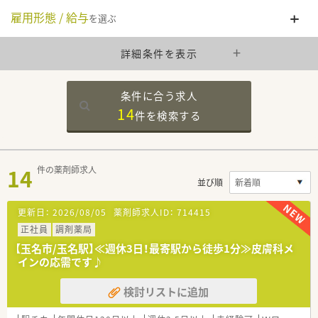
雇用形態 / 給与
を選ぶ
詳細条件を表示
条件に合う求人
14
件を
検索する
14
件の薬剤師求人
並び順
更新日：
2026/08/05
薬剤師求人ID：
714415
正社員
調剤薬局
【玉名市/玉名駅】≪週休3日！最寄駅から徒歩1分≫皮膚科メ
インの応需です♪
検討リストに追加