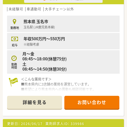
■パートタイマーとしての募集であり、時給は2,500円という高
水準の設定となっているため、効率よく収入を得られます。
未経験可
車通勤可
大手チェーン以外
■週20時間以上の勤務から社会保険への加入が可能となってお
り、ライフスタイルに合わせた安定した働き方が選択できます。
■病院実務の経験が豊富な方については、将来的に年収600万円
熊本県 玉名市
相当の提示を受ける可能性もあり、キャリアも評価されます。
玉名駅 (JR鹿児島本線)
勤務地
年収500万円～550万円
※経験考慮
給与
月～金
08:45～18:00(休憩75分)
土
勤務
時間
08:45～14:50(休憩30分)
＜こんな薬局です＞
■熊本県内に2店舗の薬局を運営しています。
■希望により熊本市内への異動も相談可能です。
■主に内科を応需しており学べる環境です。
詳細を見る
お問い合わせ
＜余裕ある人員体制＞
■処方箋枚数60枚/日に対して、常時3名体制です。
■お休みは固定休なのでプライベートの予定も立てやすい環境
です。
更新日：
2026/06/17
薬剤師求人ID：
339986
■有休取得もしやすくライフワークバランスが取れる職場で