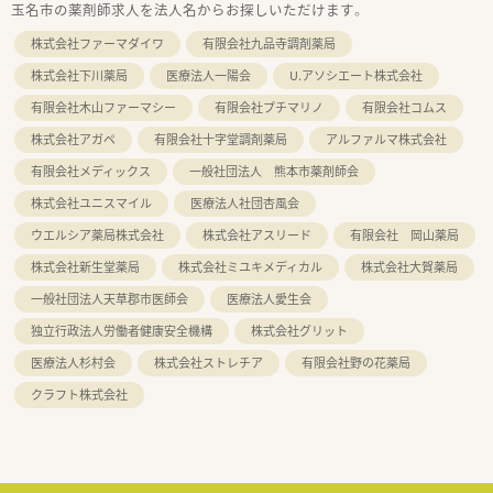
玉名市の薬剤師求人を法人名からお探しいただけます。
株式会社ファーマダイワ
有限会社九品寺調剤薬局
株式会社下川薬局
医療法人一陽会
U.アソシエート株式会社
有限会社木山ファーマシー
有限会社プチマリノ
有限会社コムス
株式会社アガペ
有限会社十字堂調剤薬局
アルファルマ株式会社
有限会社メディックス
一般社団法人 熊本市薬剤師会
株式会社ユニスマイル
医療法人社団杏風会
ウエルシア薬局株式会社
株式会社アスリード
有限会社 岡山薬局
株式会社新生堂薬局
株式会社ミユキメディカル
株式会社大賀薬局
一般社団法人天草郡市医師会
医療法人愛生会
独立行政法人労働者健康安全機構
株式会社グリット
医療法人杉村会
株式会社ストレチア
有限会社野の花薬局
クラフト株式会社