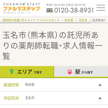
平日9：30-19：00 土日10：00-19：00
薬剤師の転職・求人サイト ファルマスタッフ
熊本県
玉名市
託児所あり
玉名市（熊本県）の託児所あ
り
の薬剤師転職・求人情報一
覧
エリア
駅
で探す
から探す
都道府県
熊本県
市区町村
玉名市