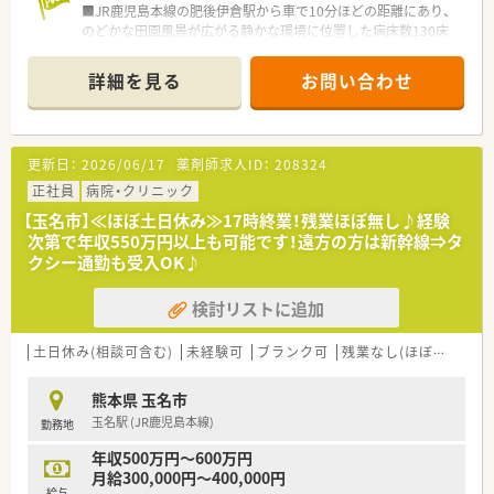
■JR鹿児島本線の肥後伊倉駅から車で10分ほどの距離にあり、
のどかな田園風景が広がる静かな環境に位置した病床数130床
以上の療養型病院です。
■内科や循環器科など複数科目を1日15名ほど応需しており、
詳細を見る
お問い合わせ
2024年12月より電子カルテの運用も開始されました。
■常勤薬剤師2名と非常勤1名に加え助手3名が在籍しており、現
在は欠員補充のため急募にて採用を強化しています。
更新日：
2026/06/17
薬剤師求人ID：
208324
【法人特徴について】
■地域の医療と介護を支える体制を構築しており、回復期リハビ
正社員
病院・クリニック
リテーションや慢性期医療に強みを持つ法人です。
【玉名市】≪ほぼ土日休み≫17時終業！残業ほぼ無し♪経験
■病院の他に複数の介護関連施設を運営しており、地域の診療所
次第で年収550万円以上も可能です！遠方の方は新幹線⇒タ
や急性期病院とも密な連携体制を整えています。
クシー通勤も受入OK♪
■職員の資質向上のために各種委員会活動や研究発表会を開催
し、組織全体で共通認識を持つことを大切にします。
検討リストに追加
【勤務実態について】
■平日は17時30分までの勤務で残業もほとんど発生しないた
土日休み(相談可含む)
未経験可
ブランク可
残業なし(ほぼなし含む)
め、仕事終わりの時間を有効に活用いただけます。
■休日出勤や夜勤の対応は一切ございませんので、週末はしっか
熊本県 玉名市
りと身体を休めてプライベートを満喫できます。
玉名駅 (JR鹿児島本線)
勤務地
■年間休日は114日確保されており、有給休暇の取得も推奨され
ているため家族との予定も合わせやすい環境です。
年収500万円～600万円
月給300,000円～400,000円
【想定される業務内容】
給与