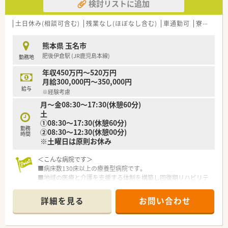
検討リストに追加
土日休み(相談可含む)
残業なし(ほぼなし含む)
車通勤可
寮・借上社宅あり
熊本県 玉名市
肥後伊倉駅 (JR鹿児島本線)
勤務地
年収450万円～520万円
月給300,000円～350,000円
給与
※経験考慮
月～金08:30～17:30(休憩60分)
土
①08:30～17:30(休憩60分)
勤務
②08:30～12:30(休憩00分)
時間
※土曜日は原則お休み
＜こんな病院です＞
■病床数130床以上の療養型病院です。
■地域の医療と介護を支援する体制を構築し回復期リハビリテ
ーションや慢性期医療に力を入れています。
■病院のほか、関連の介護関連施設を複数運営されており、地域
詳細を見る
お問い合わせ
の診療所、急性期病院とも密に連携されております。
＜こんな職場です＞