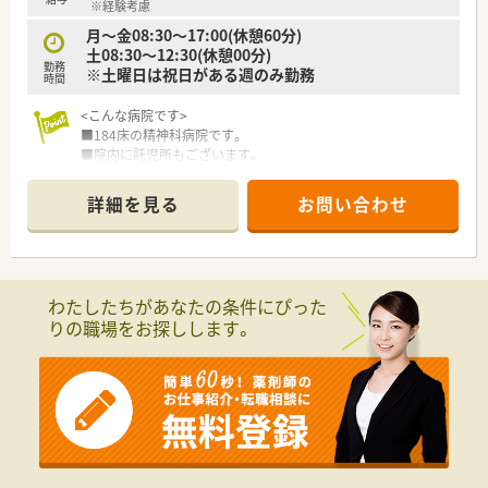
※経験考慮
■入院患者様への調剤業務や病棟での服薬指導を中心として、多
職種カンファレンスへの参加も担当いただきます。
月～金08:30～17:00(休憩60分)
■外来は院内処方にて1日10名から15名程度対応しており、患者
土08:30～12:30(休憩00分)
勤務
様一人ひとりと向き合った丁寧な対応が可能です。
※土曜日は祝日がある週のみ勤務
時間
■2024年に刷新されたオーダリングシステムや電子カルテを活
用し、正確かつ効率的な薬歴管理業務を行います。
<こんな病院です>
■184床の精神科病院です。
■院内に託児所もございます。
■医師は常勤、非常勤合わせて10名在籍しております。
詳細を見る
お問い合わせ
＜薬剤課情報＞
■薬剤師は常時2名体制となります。
■残業はほぼ0時間です。
■祝日のある週のみ土曜日半日勤務でそれ以外は土日休みで
す。
わたしたちがあなたの条件にぴった
■病院での実務経験が豊富な方は年収600万円のご提示を受け
りの職場をお探しします。
る可能性もございます。
■関連施設(80床)の調剤もございます。
■外来は院外処方です。