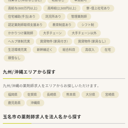
高給与(600万円以上)
高時給(2,500円以上)
寮・借上社宅あり
住宅補助(手当)あり
託児所あり
管理薬剤師
認定薬剤師取得支援あり
教育制度あり
シフト制
かかりつけ薬剤師
大手チェーン
大手チェーン以外
ヘルプ体制充実
賃貸物件（家具付き）
賃貸物件（家具なし）
生活環境充実
新幹線近く
総合科目
高収入
在宅
積雪なし
九州/沖縄エリアから探す
九州/沖縄の薬剤師求人をエリアからお探しいただけます。
福岡県
佐賀県
長崎県
熊本県
大分県
宮崎県
鹿児島県
沖縄県
玉名市の薬剤師求人を法人名から探す