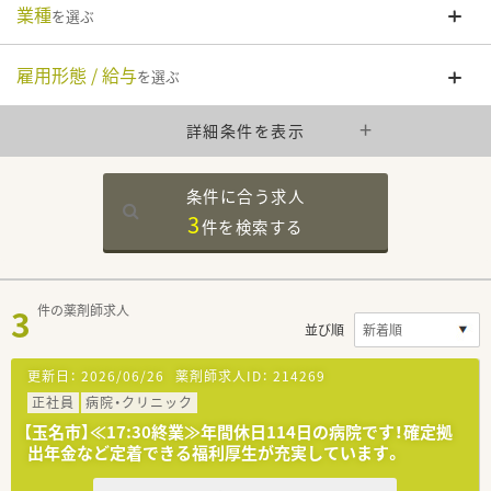
業種
を選ぶ
雇用形態 / 給与
を選ぶ
詳細条件を表示
条件に合う求人
3
件を
検索する
3
件の薬剤師求人
並び順
更新日：
2026/06/26
薬剤師求人ID：
214269
正社員
病院・クリニック
【玉名市】≪17:30終業≫年間休日114日の病院です！確定拠
出年金など定着できる福利厚生が充実しています。