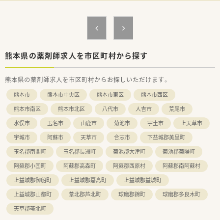
熊本県の薬剤師求人を市区町村から探す
熊本県の薬剤師求人を市区町村からお探しいただけます。
熊本市
熊本市中央区
熊本市東区
熊本市西区
熊本市南区
熊本市北区
八代市
人吉市
荒尾市
水俣市
玉名市
山鹿市
菊池市
宇土市
上天草市
宇城市
阿蘇市
天草市
合志市
下益城郡美里町
玉名郡南関町
玉名郡長洲町
菊池郡大津町
菊池郡菊陽町
阿蘇郡小国町
阿蘇郡高森町
阿蘇郡西原村
阿蘇郡南阿蘇村
上益城郡御船町
上益城郡嘉島町
上益城郡益城町
上益城郡山都町
葦北郡芦北町
球磨郡錦町
球磨郡多良木町
天草郡苓北町