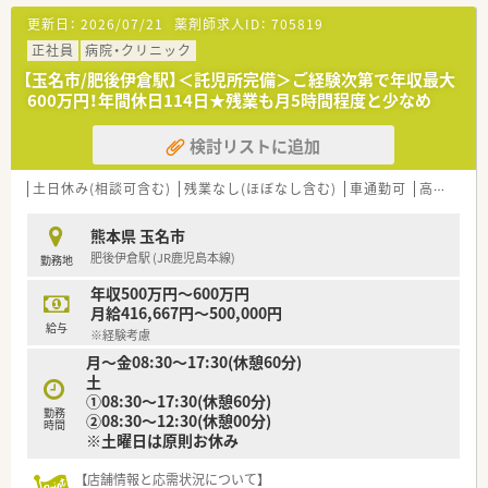
■内科・循環器科内科の他複数科目を診療しており幅広い症例を
更新日：
2026/07/21
薬剤師求人ID：
705819
学ぶことができます。
■外来対応＋病棟の患者様に関する業務があり幅広業務に携わ
正社員
病院・クリニック
れます。
【玉名市/肥後伊倉駅】＜託児所完備＞ご経験次第で年収最大
■夜勤・休日出勤もありませんので、家庭とも両立しやすい職場
600万円！年間休日114日★残業も月5時間程度と少なめ
です。
検討リストに追加
＜福利厚生が充実＞
■子供手当は18歳までのお子さんに月3,000円の付与がありま
す。
土日休み(相談可含む)
残業なし(ほぼなし含む)
車通勤可
高給与(600万円以上)
■年間休日114日とライフワークバランスがとれる職場です。
■それ以外に有給取得の推奨もしており、プライベート時間をし
熊本県 玉名市
っかりと確保できます。
肥後伊倉駅 (JR鹿児島本線)
勤務地
■院内保育所も完備しています。お子さんがいる方も安心して
勤務できる環境です。
年収500万円～600万円
月給416,667円～500,000円
給与
※経験考慮
月～金08:30～17:30(休憩60分)
土
①08:30～17:30(休憩60分)
勤務
②08:30～12:30(休憩00分)
時間
※土曜日は原則お休み
【店舗情報と応需状況について】