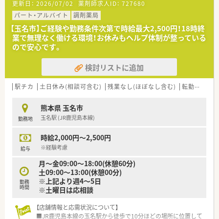
更新日：
2026/07/02
薬剤師求人ID：
727680
パート・アルバイト
調剤薬局
【玉名市】ご経験や勤務条件次第で時給最大2,500円！18時終
業で無理なく働ける環境！お休みもヘルプ体制が整っている
ので安心です。
検討リストに追加
駅チカ
土日休み(相談可含む)
残業なし(ほぼなし含む)
転勤なし
熊本県 玉名市
玉名駅 (JR鹿児島本線)
勤務地
時給2,000円～2,500円
※経験考慮
給与
月～金09:00～18:00(休憩60分)
土09:00～13:00(休憩00分)
※上記より週4～5日
勤務
時間
※土曜日は応相談
【店舗情報と応需状況について】
■JR鹿児島本線の玉名駅から徒歩で10分ほどの場所に位置して