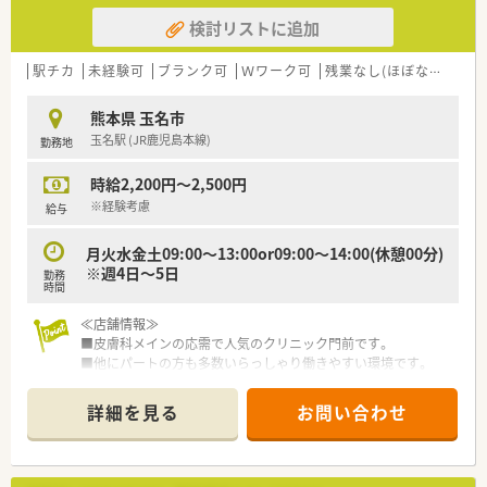
検討リストに追加
駅チカ
未経験可
ブランク可
Ｗワーク可
残業なし(ほぼなし含む)
熊本県 玉名市
玉名駅 (JR鹿児島本線)
勤務地
時給2,200円～2,500円
※経験考慮
給与
月火水金土09:00～13:00or09:00～14:00(休憩00分)
※週4日～5日
勤務
時間
≪店舗情報≫
■皮膚科メインの応需で人気のクリニック門前です。
■他にパートの方も多数いらっしゃり働きやすい環境です。
≪こんな会社です≫
詳細を見る
お問い合わせ
■熊本市内を中心に、県内9店舗を展開する
■クリニック応需の店舗中心に出店されています。
■従業員のワークライフバランスを考えている会社です。
■eラーニングの導入など、社員教育にも積極的です。