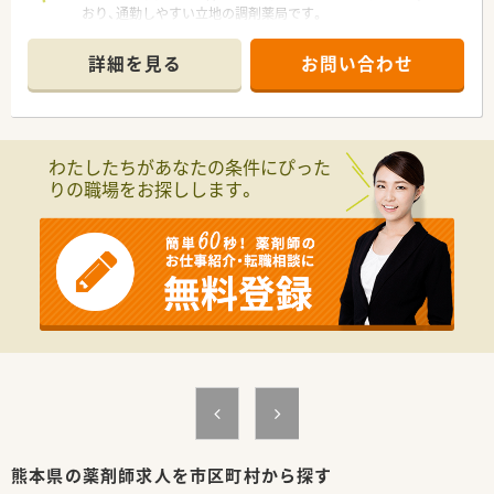
おり、通勤しやすい立地の調剤薬局です。
■応需科目は整形外科が中心で、1日あたりの処方箋受付枚数は
40枚から50枚ほどとなっています。
詳細を見る
お問い合わせ
■薬局内は常勤の薬剤師が2名と医療事務スタッフが在籍してお
り、在宅業務にも対応している環境です。
【法人特徴について】
■山口県に7店舗、熊本県に3店舗の合計10店舗の調剤薬局を展
わたしたちがあなたの条件にぴった
開している安定した法人です。
りの職場をお探しします。
■社長をはじめとした役員の全員が薬剤師免許を保有しており、
現場の苦労を深く理解しています。
■地域に貢献し共に成長することを理念に掲げており、介護事業
を通じた包括ケアにも注力しています。
【こんな取り組みをしています】
■全社員でコミュニケーションツールのアプリを導入し、タイム
リーでスムーズな情報共有を行います。
■社長が薬剤師会に携わっているため、法改正や業界の最新トピ
ックがいち早く現場へ共有されます。
■管理薬剤師の提案により、自動分割調剤機や最新の監査システ
ムを積極的に導入しています。
熊本県の薬剤師求人を市区町村から探す