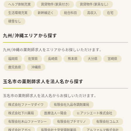
ヘルプ体制充実
賃貸物件（家具付き）
賃貸物件（家具なし）
生活環境充実
新幹線近く
総合科目
高収入
在宅
積雪なし
九州/沖縄エリアから探す
九州/沖縄の薬剤師求人をエリアからお探しいただけます。
福岡県
佐賀県
長崎県
熊本県
大分県
宮崎県
鹿児島県
沖縄県
玉名市の薬剤師求人を法人名から探す
玉名市の薬剤師求人を法人名からお探しいただけます。
株式会社ファーマダイワ
有限会社九品寺調剤薬局
株式会社下川薬局
医療法人一陽会
U.アソシエート株式会社
有限会社木山ファーマシー
有限会社プチマリノ
有限会社コムス
株式会社アガペ
有限会社十字堂調剤薬局
アルファルマ株式会社