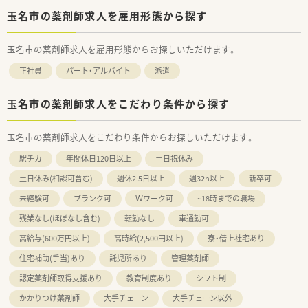
玉名市の薬剤師求人を雇用形態から探す
玉名市の薬剤師求人を雇用形態からお探しいただけます。
正社員
パート・アルバイト
派遣
玉名市の薬剤師求人をこだわり条件から探す
玉名市の薬剤師求人をこだわり条件からお探しいただけます。
駅チカ
年間休日120日以上
土日祝休み
土日休み(相談可含む)
週休2.5日以上
週32h以上
新卒可
未経験可
ブランク可
Ｗワーク可
~18時までの職場
残業なし(ほぼなし含む)
転勤なし
車通勤可
高給与(600万円以上)
高時給(2,500円以上)
寮・借上社宅あり
住宅補助(手当)あり
託児所あり
管理薬剤師
認定薬剤師取得支援あり
教育制度あり
シフト制
かかりつけ薬剤師
大手チェーン
大手チェーン以外