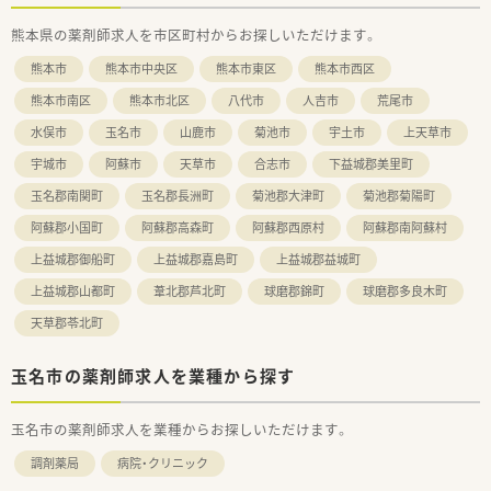
熊本県の薬剤師求人を市区町村からお探しいただけます。
熊本市
熊本市中央区
熊本市東区
熊本市西区
熊本市南区
熊本市北区
八代市
人吉市
荒尾市
水俣市
玉名市
山鹿市
菊池市
宇土市
上天草市
宇城市
阿蘇市
天草市
合志市
下益城郡美里町
玉名郡南関町
玉名郡長洲町
菊池郡大津町
菊池郡菊陽町
阿蘇郡小国町
阿蘇郡高森町
阿蘇郡西原村
阿蘇郡南阿蘇村
上益城郡御船町
上益城郡嘉島町
上益城郡益城町
上益城郡山都町
葦北郡芦北町
球磨郡錦町
球磨郡多良木町
天草郡苓北町
玉名市の薬剤師求人を業種から探す
玉名市の薬剤師求人を業種からお探しいただけます。
調剤薬局
病院・クリニック