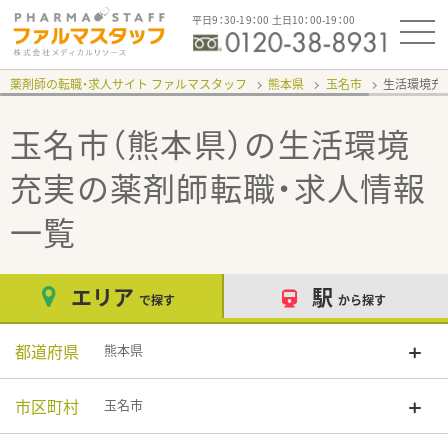
平日9：30-19：00 土日10：00-19：00
薬剤師の転職・求人サイト ファルマスタッフ
熊本県
玉名市
生活環境充
玉名市（熊本県）の生活環境
充実
の薬剤師転職・求人情報
一覧
エリア
駅
で探す
から探す
都道府県
熊本県
市区町村
玉名市