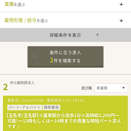
業種
を選ぶ
雇用形態 / 給与
を選ぶ
詳細条件を表示
条件に合う求人
2
件を
検索する
2
件の薬剤師求人
並び順
更新日：
2026/07/06
薬剤師求人ID：
19241
パート・アルバイト
調剤薬局
【玉名市/玉名駅】≪最寄駅から徒歩1分≫高時給2,200円～
可能！～13時もしくは～14時までの貴重な時短パート求人
です♪