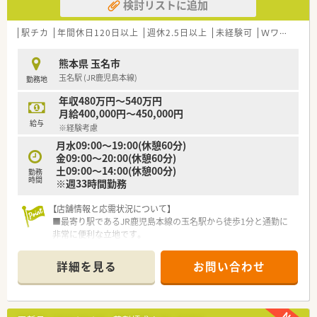
検討リストに追加
駅チカ
年間休日120日以上
週休2.5日以上
未経験可
Ｗワーク可
熊本県 玉名市
玉名駅 (JR鹿児島本線)
勤務地
年収480万円～540万円
月給400,000円～450,000円
給与
※経験考慮
月水09:00～19:00(休憩60分)
金09:00～20:00(休憩60分)
土09:00～14:00(休憩00分)
勤務
時間
※週33時間勤務
【店舗情報と応需状況について】
■最寄り駅であるJR鹿児島本線の玉名駅から徒歩1分と通勤に
非常に便利な立地です。
■近隣の医療機関から皮膚科メインの処方箋を1日あたり約200
枚応需する環境です。
詳細を見る
お問い合わせ
■薬剤師はパートを含め4名から5名ほど在籍しており事務員も
2名配置されています。
【募集背景と求める人物像について】