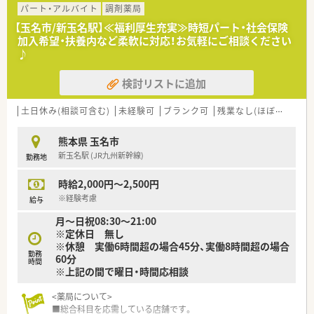
ライバシーへの対応を行っています。
パート・アルバイト
調剤薬局
■お子様の患者様も多く簡単なキッズスペースを設けています。
【玉名市/新玉名駅】≪福利厚生充実≫時短パート・社会保険
■未経験やブランクがある方も歓迎です。慣れるまで丁寧に指
加入希望・扶養内など柔軟に対応！お気軽にご相談ください
導しますので安心です。
♪
■近隣にスーパーもあり終業後のお買い物にも便利です。
検討リストに追加
土日休み(相談可含む)
未経験可
ブランク可
残業なし(ほぼなし含む)
熊本県 玉名市
新玉名駅 (JR九州新幹線)
勤務地
時給2,000円～2,500円
※経験考慮
給与
月～日祝08:30～21:00
※定休日 無し
※休憩 実働6時間超の場合45分、実働8時間超の場合
勤務
60分
時間
※上記の間で曜日・時間応相談
<薬局について>
■総合科目を応需している店舗です。