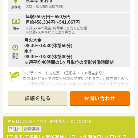
熊本県 玉名市
している安定企業です。
大野下駅 (JR鹿児島本線)
勤務地
■従業員のワークライフバランスを重視し厚い人員体制を整え
ることに注力しています。
年収550万円～650万円
月給458,334円～541,667円
給与
※想定・平均残業、各種手当を含んだ総額
※経験・スキルなどにより異なる
月火木金
08:30〜18:30(休憩60分)
水土
勤務
08:30～13:30(休憩00分)
時間
※週平均40時間の1ヶ月単位の変形労働時間制
＼プライベートも充実／（玉名市エリア担当より）
年間休日110日で残業も分単位で支給されます。近隣店舗とのヘ
ルプ体制が整っているため、お休みの相談もしやすく家庭と両立
しながら無理なく働ける環境が魅力です。
＊------------------------------------------＊
詳細を見る
お問い合わせ
【店舗情報と応需状況について】
■最寄り駅から徒歩1分ほどの好立地で、福岡の大牟田エリアな
どからもJRを利用してスムーズに通勤ができる店舗です。
■古庄胃腸科内科からの処方箋をメインに、1日あたり約50枚を
更新日：
2026/07/30
薬剤師求人ID：
707860
応需しており外来から在宅まで幅広く対応しています。
■広々とした清潔感のある店内で、調剤薬局でありながらOTC医
正社員
調剤薬局
薬品も豊富に取り揃えている地域密着型の店舗です。
【玉名市/玉名駅】＜実質週休2.5日！＞年間休日125日！年収