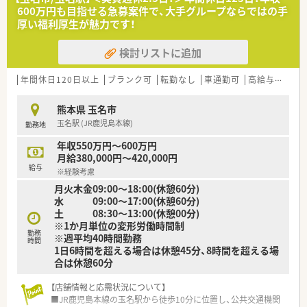
600万円も目指せる急募案件で、大手グループならではの手
【募集背景と求める人物像について】
厚い福利厚生が魅力です！
■今回は欠員補充にともなう募集で、将来の管理薬剤師候補とし
て活躍していただける正社員の方を求めています。
検討リストに追加
■周囲のスタッフと円滑に業務を進めることができる、協調性が
あり落ち着いた雰囲気の方をお待ちしています。
■新卒や経験が浅い方から40代の方を中心に、幅広い年代から
年間休日120日以上
ブランク可
転勤なし
車通勤可
高給与(600万円以上)
のご応募を歓迎しておりそれ以上の年齢も相談可能です。
熊本県 玉名市
【法人特徴について】
玉名駅 (JR鹿児島本線)
勤務地
■玉名市の3店舗を中心に、熊本市や荒尾市など熊本県内に5店
舗の調剤薬局を展開している安定した法人です。
年収550万円～600万円
■女性社長が本店の管理薬剤師を務めており、社長のご主人や娘
月給380,000円～420,000円
さん2人も薬剤師として活躍している家族経営の会社です。
給与
※経験考慮
■在宅医療において月1回のカンファレンスに参加するなど、地
月火木金09:00～18:00(休憩60分)
域包括ケアシステムに深く寄与している特徴があります。
水 09:00～17:00(休憩60分)
土 08:30～13:00(休憩00分)
※1か月単位の変形労働時間制
勤務
※週平均40時間勤務
時間
1日6時間を超える場合は休憩45分、8時間を超える場
合は休憩60分
【店舗情報と応需状況について】
■JR鹿児島本線の玉名駅から徒歩10分に位置し、公共交通機関