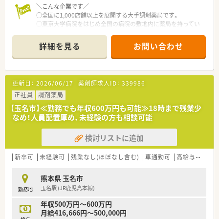
【こんな方が活躍中】
＼こんな企業です／
■子育てと仕事を両立させたい主婦薬剤師の方が多く活躍して
○全国に1,000店舗以上を展開する大手調剤薬局です。
おり、互いにフォローし合える体制があるため急なお休みにも理
○東京大学病院をはじめ全国の病院の敷地内に薬局を持ってい
解があります。
ます。
■最新機器を活用して効率的に働きたい20代から40代の若手・
病診薬連携を強化することで、地域にお住いの患者様に高度な医
詳細を見る
お問い合わせ
中堅層が中心となって、活気ある店舗運営を行っているのが特徴
療の提供を実現しています。
です。
○全店「同一の機械・システム」を採用しており、且つ処方箋の応
■病院での勤務経験を活かして地域医療に貢献したい方や、OTC
需内容が多岐にわたる（敷地内・病院門前・医療モール・CL門前）
の知識を深めて患者様の幅広い相談に乗りたい方が意欲的に働
ので、スキルUPしたい方にはお勧めもです。
更新日：
2026/06/17
薬剤師求人ID：
339986
いています。
○長期就業＆自己研讃を続ける事で給与があがる仕組みになっ
ており、将来的に高年収も狙う事が出来ます。
正社員
調剤薬局
○インターネットを使って処方薬の飲み方を遠隔指導する「オン
【玉名市】≪勤務でも年収600万円も可能≫18時まで残業少
ライン服薬指導」、今後も病院の「敷地内薬局」の推進、女性客の
なめ！人員配置厚め、未経験の方も相談可能
取り込みを狙う店舗でデザインの一新。
M&Aによる店舗拡大と業界のリーディングカンパニーとして成
検討リストに追加
長を続けています。
○どの店舗も、最新システムが整っています！
新卒可
未経験可
残業なし(ほぼなし含む)
車通勤可
高給与(600万円以上)
＼福利厚生／
〇「社員第一主義」を掲げている同社では、福利厚生面が手厚く
熊本県 玉名市
年間休日120日以上、「連続休暇制度（年に1回、最大9連休を取得
玉名駅 (JR鹿児島本線)
勤務地
できる制度）」等
プライベートも充実出来る様にワークライフバランスを後押し
年収500万円～600万円
してくれる制度が充実しています。
月給416,666円～500,000円
〇社員割引制度、財形貯蓄制度、スポーツジム優待等が受けられ