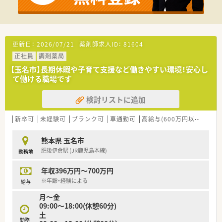
■連続休暇制度、メモリアル休暇、サポート休暇、ボランティア
休暇などワークライフバランスを推奨されています。年間休日
は約124日ございます。
■子育て支援も充実しており男女問わず子育てをしながら働く
方をサポートする様々な制度が整っています。
更新日：
2026/07/21
薬剤師求人ID：
81604
育休はお子さんが3歳になるまで取得でき、時短勤務は小学校1
正社員
調剤薬局
年生の修了まで取得可能です。
【玉名市】長期休暇や子育て支援など働きやすい環境！安心し
＜研修制度・スキルアップ体制もばっちり＞
て働ける職場です
■独自の研修システムを活用し効率的かつ効果的なスキルアッ
プを支援しています。
検討リストに追加
その他、カフェテリア研修や社内学術大会などその方が目指す社
会人像に合わせた学ぶ環境が充実しています。
新卒可
未経験可
ブランク可
車通勤可
高給与(600万円以上)
寮・
■将来は専門薬剤師として活躍される方、またはマネージャーと
しての店舗運営に携わる方など、自身の志向に合わせたキャリア
が描けます。
熊本県 玉名市
また希望者は人事、教育、経営コンサル等に携わることも可能で
肥後伊倉駅 (JR鹿児島本線)
勤務地
す。
年収396万円～700万円
＜こんな方にもおすすめ＞
※年齢・経験による
給与
■しっかりとした教育体制のもとで薬剤師としてのスキルを磨
きたい方
月～金
■ライフスタイルに合わせて長くご勤務していきたい方
09:00～18:00(休憩60分)
土
勤務