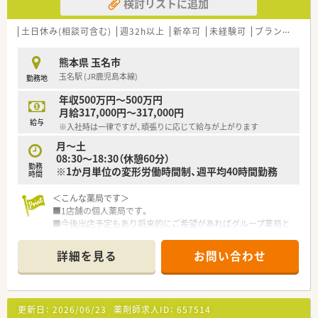
検討リストに追加
し、組織全体で共通認識を持つことを大切にします。
【勤務実態について】
土日休み(相談可含む)
週32h以上
新卒可
未経験可
ブランク可
残
■平日は17時30分までの勤務で残業もほとんど発生しないた
め、仕事終わりの時間を有効に活用いただけます。
熊本県 玉名市
■休日出勤や夜勤の対応は一切ございませんので、週末はしっか
玉名駅 (JR鹿児島本線)
勤務地
りと身体を休めてプライベートを満喫できます。
■年間休日は114日確保されており、有給休暇の取得も推奨され
年収500万円～500万円
ているため家族との予定も合わせやすい環境です。
月給317,000円～317,000円
給与
※入社時は一律ですが、頑張りに応じて給与が上がります
【想定される業務内容】
■入院患者様への調剤業務や病棟での服薬指導を中心として、多
月～土
職種カンファレンスへの参加も担当いただきます。
08:30～18:30（休憩60分）
勤務
■外来は院内処方にて1日10名から15名程度対応しており、患者
※1か月単位の変形労働時間制、週平均40時間勤務
時間
様一人ひとりと向き合った丁寧な対応が可能です。
■2024年に刷新されたオーダリングシステムや電子カルテを活
＜こんな薬局です＞
用し、正確かつ効率的な薬歴管理業務を行います。
■1店舗の個人薬局です。
■今後出店予定もあり将来的にご希望があればグループ薬局と
して店舗を渡される等、独立支援も検討しています。
詳細を見る
お問い合わせ
＜こんな店舗です＞
■近隣の耳鼻咽喉科、整形外科クリニックから主に応需していま
す。
■薬局内は白を基調とした綺麗な薬局です。
更新日：
2026/06/23
薬剤師求人ID：
657514
■投薬カウンターは投薬口ごとに仕切り板を設置し、患者様のプ