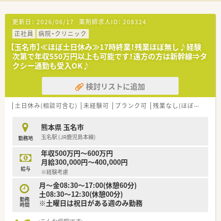
がらシフトを組まれています。
■子育てと両立しながら働いている方も多く、ご家庭との両立に
も理解のある会社です。
更新日：
2026/06/17
薬剤師求人ID：
208324
■社長夫婦も薬剤師として現場に入っておりサポートいただけ
正社員
病院・クリニック
ます。新卒の方の採用実績もあり、経験が浅い方やブランクがあ
る方も安心して働けます。
【玉名市】≪ほぼ土日休み≫17時終業！残業ほぼ無し♪経験
■遠方からの就業を希望される方には、住宅等の相談も可能で
次第で年収550万円以上も可能です！遠方の方は新幹線⇒タ
す。
クシー通勤も受入OK♪
検討リストに追加
土日休み(相談可含む)
未経験可
ブランク可
残業なし(ほぼなし含む)
熊本県 玉名市
玉名駅 (JR鹿児島本線)
勤務地
年収500万円～600万円
月給300,000円～400,000円
給与
※経験考慮
月～金08:30～17:00(休憩60分)
土08:30～12:30(休憩00分)
勤務
※土曜日は祝日がある週のみ勤務
時間