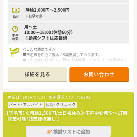
産休、育休取得はもちろんのこと、育児短時間勤務制度を実施
■会社内の勉強会も充実しており新人研修・中堅研修・管理者研
時給2,000円～2,500円
育児休業より復帰後、1日最大2時間短縮して勤務できる制度
修の他、専門別研修として薬局経営学、労務管理なども学べま
です。
す。
※経験考慮
給与
法律では3歳までですが、同社では小学校就学時までの期間利
中途社員に関しては必要に応じて新人研修を受ける事が出来る
月～土
用可能♪
ので未経験の方でも安心できます。
10:00～18:00（休憩60分）
〇転居を伴う異動のある採用枠もありますが(転居を伴わない採
■店舗売上に影響されない個人評価制度を導入。個人の取り組
勤務
※勤務シフトは応相談
用も可)
みや努力が正当に評価される為やりがいがあります。
時間
帰省旅費（年2回5万円まで）と帰省休暇（連続4日間）を受けら
■時間外でも処方箋・OTCの受け取りが可能な“最新のAIロボッ
れます。
ト導入の最先端調剤薬局”の開局など、最先端技術を導入した取
＜こんな薬局です＞
り組みを積極的に行っております。
■玉名市を中心に熊本に5舗展開しております。
■玉名は本店舗中心に近隣で店舗展開しており、大きな異動なく
働くことができます。
■外来対応はもちろん、在宅、OTC、漢方など様々な分野を学ぶ
詳細を見る
お問い合わせ
ことができます。
<こんな店舗です>
■門前のクリニックはなく、面対応と在宅を中心にした薬局で
更新日：
2026/06/23
薬剤師求人ID：
706302
す。
■調剤併設型の店舗でOTCの取扱い、化粧品の販売も行っている
パート・アルバイト
病院・クリニック
地域のドラッグストアです。
【玉名市】≪時給2,500円/土日祝休み≫午前中勤務や～17時
■調剤室には錠剤全自動分包機など機材が充実しております。
終業可能！残業ほぼ無し♪
■在宅は近隣の施設をメインに行っており、社長が主に対応され
ております。
検討リストに追加