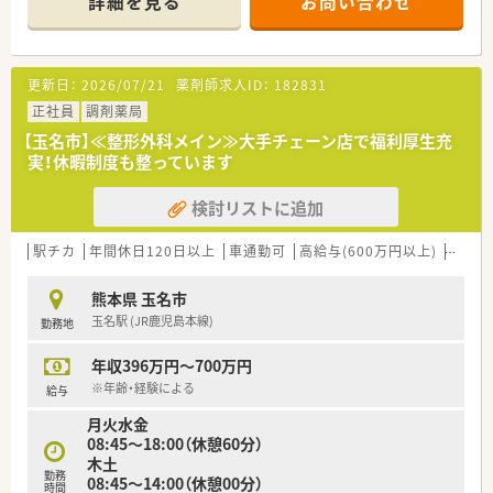
詳細を見る
お問い合わせ
【店舗情報と応需状況について】
■熊本県玉名市に位置しており最寄り駅の玉名駅から車で10分
ほどの距離にある調剤薬局です。
■近隣の医療機関から主に内科や消化器科の処方箋を1日平均
更新日：
2026/07/21
薬剤師求人ID：
182831
42枚ほど応需しております。
■開局時間は平日の18時までで土曜日は13時までのため、無理
正社員
調剤薬局
のないスケジュールで働けます。
【玉名市】≪整形外科メイン≫大手チェーン店で福利厚生充
実！休暇制度も整っています
【募集背景と求める人物像について】
■今後の安定した店舗運営と体制強化を見据えて、正社員として
検討リストに追加
長く活躍できる方を定期採用します。
■年齢は45歳以下の方を対象としており、第二新卒の方や新婚
の方からのご応募も歓迎しています。
駅チカ
年間休日120日以上
車通勤可
高給与(600万円以上)
住宅補
■職歴が5社以下の方で、周囲のスタッフと協力しながら患者様
に寄り添った対応ができる方を求めます。
熊本県 玉名市
玉名駅 (JR鹿児島本線)
勤務地
【法人特徴について】
■福岡県に本社を置き全国43都道府県に600店舗以上の薬局を
年収396万円～700万円
幅広く展開している大手のチェーン企業です。
■医療機関の開業支援も行うことで良好な関係を築いており、積
※年齢・経験による
給与
極的な医薬連携に取り組んでいます。
月火水金
■健康サポート薬局の届出数が全国1位の実績を誇り、地域に貢
08:45～18:00（休憩60分）
献するかかりつけ薬局を目指しています。
木土
勤務
08:45～14:00（休憩00分）
【求人情報について】
時間