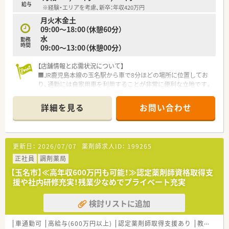
給与
※経験・エリアを考慮、新卒：年収420万円
月火木金土
09:00～18:00（休憩60分）
水
勤務
時間
09:00～13:00（休憩00分）
【店舗情報と応需状況について】
■JR鹿児島本線の玉名駅から車で8分ほどの場所に位置してお
り、通勤には自家用車を利用することが非常に便利な立地です。
■主な応需科目は循環器科と糖尿病内科で、専門性の高い処方を
1日に70枚から90枚ほど、薬剤師2名体制で対応しています。
詳細を見る
お問い合わせ
■近隣にはコンビニエンスストアがあり、日々のちょっとしたお
買い物や休憩時間にも利用しやすく非常に利便性の高い職場で
す。
更新日：
2026/07/07
薬剤師求人ID：
199265
【募集背景と求める人物像について】
■さらなるサービス向上のための欠員補充として、20代から30
正社員
調剤薬局
代の若手層を中心に、活気ある組織を支える人材を急募していま
【玉名市】≪高年収600万円も可能！≫認定薬剤師資格取得支
す。
援や社内研修充実！残業少なめでプライベート充実
■経験の有無よりも人柄を重視した採用を行っており、教育体制
が整っているため未経験の方でも安心して挑戦できる環境で
検討リストに追加
す。
■地域医療に対して前向きに取り組む姿勢を持ち、周囲のスタッ
フと協力しながら成長していける柔軟な方を積極的に求めてい
車通勤可
高給与(600万円以上)
認定薬剤師取得支援あり
教育制度あり