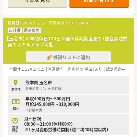
地域に密着した丁寧な服薬指導や在宅業務にも積極的に取り組
んでいます。
■最新の監査システムや薬歴共有システムを完備しており、少人
数の体制でも安全かつ効率的に業務を進められる環境が整って
更新日：
2026/06/22
薬剤師求人ID：
524485
います。
【募集背景と求める人物像について】
正社員
調剤薬局
■熊本エリアの店舗拡大に伴い薬剤師が不足しているため、即戦
【玉名市】≪年間休日120日≫連休休暇制度あり！総合病院門
力として現場を支えていただける方を急募にて幅広く募集して
前でスキルアップ可能
います。
■最新の調剤機器やITシステムが充実しているため、新しい設備
検討リストに追加
に対して柔軟に適応し、効率的な業務遂行を目指せる方を求めて
います。
■患者様とのコミュニケーションを大切にしながら、地域の健康
年間休日120日以上
車通勤可
住宅補助(手当)あり
認定薬剤師取得支援あり
を支えるパートナーとして明るく誠実に対応できる方を歓迎い
たします。
熊本県 玉名市
【法人特徴について】
新玉名駅 (JR九州新幹線)
勤務地
■福岡県を中心にドラッグストアと調剤薬局を100店舗以上展
開しており、創業40年の歴史を持つ地域に根差した大手チェー
年収400万円～500万円
ン店です。
月給245,000円～310,000円
■健康経営優良法人ホワイト500に5年連続で認定されており、
給与
※経験考慮
社員の健康増進やワークライフバランスの向上に全社で取り組
んでいます。
月～日祝
■ドラッグ部門と調剤部門の分業が徹底されており、薬剤師はレ
08:30～21:00（休憩60分）
勤務
ジ打ちや品出し業務を行わず調剤などの専門業務に専念できる
※1ヶ月変形労働時間制（週平均40時間以内）
時間
仕組みです。