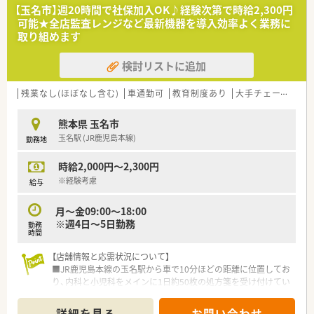
■精神科医療に興味があり、患者様に寄り添った丁寧な服薬指導
【玉名市】週20時間で社保加入OK♪経験次第で時給2,300円
やコミュニケーションを大切にできる方を求めております。
可能★全店監査レンジなど最新機器を導入効率よく業務に
■チーム医療を重視しているため、医師や看護師など他職種と連
取り組めます
携しながら、柔軟に業務を遂行できる協調性のある方が理想で
す。
検討リストに追加
【法人特徴について】
■「生命だけは平等だ」という理念を掲げ、福岡県南部から熊本
残業なし(ほぼなし含む)
車通勤可
教育制度あり
大手チェーン
ヘ
県北部の地域において医療と介護のトータルケアを提供しま
す。
熊本県 玉名市
■精神科病院や老健施設など複数の施設を展開しており、救急医
玉名駅 (JR鹿児島本線)
勤務地
療から専門治療まで幅広く対応する地域医療支援病院です。
■薬剤師が専門性を発揮できる環境作りを推進しており、認定薬
時給2,000円～2,300円
剤師の資格取得支援など職員の継続的な学びを支援していま
す。
※経験考慮
給与
【求人情報について】
月～金09:00～18:00
■パートタイマーとしての募集であり、時給は2,500円という高
※週4日～5日勤務
勤務
水準の設定となっているため、効率よく収入を得られます。
時間
■週20時間以上の勤務から社会保険への加入が可能となってお
り、ライフスタイルに合わせた安定した働き方が選択できます。
【店舗情報と応需状況について】
■病院実務の経験が豊富な方については、将来的に年収600万円
■JR鹿児島本線の玉名駅から車で10分ほどの距離に位置してお
相当の提示を受ける可能性もあり、キャリアも評価されます。
り、内科と小児科をメインに1日約50枚の処方箋を受け付けてい
ます。
■現在は常勤薬剤師1名と事務員2名の体制で運営されており、
詳細を見る
お問い合わせ