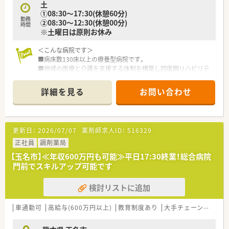
土
す。
①08:30～17:30(休憩60分)
■全店舗で「健康サポート薬局」の認可取得を目指す方針を掲げ
勤務
②08:30～12:30(休憩00分)
ており、薬局の社会的価値を高める取り組みに注力しています。
時間
※土曜日は原則お休み
【求人情報について】
＜こんな病院です＞
■経験次第で年収600万円という高待遇での提示が可能であり、
■病床数130床以上の療養型病院です。
現在の給与水準を維持したい方の相談にも柔軟に対応いたしま
■地域の医療と介護を支援する体制を構築し回復期リハビリテ
す。
ーションや慢性期医療に力を入れています。
■年間休日は125日と業界内でもトップクラスの多さを誇り、心
■病院のほか、関連の介護関連施設を複数運営されており、地域
身ともにリフレッシュしながら長く働き続けることが可能で
詳細を見る
お問い合わせ
の診療所、急性期病院とも密に連携されております。
す。
■遠方からの就業を希望される場合には、社宅の提供や赴任費用
＜こんな職場です＞
の相談も受け付けており、移住を伴う転職も強力にバックアップ
■内科・循環器科内科の他複数科目を診療しており幅広い症例を
します。
更新日：
2026/07/07
薬剤師求人ID：
516329
学ぶことができます。
■外来対応＋病棟の患者様に関する業務があり幅広業務に携わ
正社員
調剤薬局
れます。
【玉名市】≪年収600万円も可能≫平日17:30終業！総合病院
■夜勤・休日出勤もありませんので、家庭とも両立しやすい職場
門前でスキルアップ可能です
です。
検討リストに追加
＜福利厚生が充実＞
■子供手当は18歳までのお子さんに月3,000円の付与がありま
す。
車通勤可
高給与(600万円以上)
教育制度あり
大手チェーン以外
■年間休日114日とライフワークバランスがとれる職場です。
■それ以外に有給取得の推奨もしており、プライベート時間をし