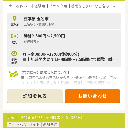
土日祝休み
未経験可
ブランク可
残業なし(ほぼなし含む)
転勤な
熊本県 玉名市
玉名駅 (JR鹿児島本線)
勤務地
時給2,500円～2,500円
※経験考慮
給与
月～金08:30～17:00(休憩60分)
※上記時間内にて1日4時間～7.5時間にて調整可能
勤務
時間
【店舗情報と応需状況について】
■JR鹿児島本線の玉名駅から車で7分ほどの場所に位置してお
り、184床の病床数を有する地域に根差した精神科病院です。
■主な応需科目は精神科と内科であり、外来は院外処方のため、
入院患者様への調剤や服薬指導が中心の業務内容となります。
詳細を見る
お問い合わせ
■2026年3月現在は薬剤師2名体制で運営されており、処方箋枚
数に応じて無理のないペースで業務に取り組める環境です。
【募集背景と求める人物像について】
更新日：
2026/06/23
薬剤師求人ID：
330934
■今回は欠員補充による急募の案件であり、即戦力として貢献い
ただける方はもちろん、未経験の方の応募も歓迎しています。
パート・アルバイト
調剤薬局