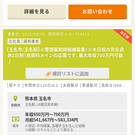
■近隣の医療機関から皮膚科メインの処方箋を1日あたり約200
枚応需する環境です。
詳細を見る
お問い合わせ
■薬剤師はパートを含め4名から5名ほど在籍しており事務員も
2名配置されています。
【募集背景と求める人物像について】
更新日：
2026/08/05
薬剤師求人ID：
714425
■現在の体制における欠員補充のため即戦力となる経験者を積
極的に歓迎しています。
正社員
調剤薬局
■指示を待つだけでなく自ら考えて行動できる主体性のある方
【玉名市/玉名駅】≪管理薬剤師候補募集！≫木日祝の完全週
を求めている職場です。
休2日制！皮膚科メインの応需です、最大年収700万円可能
■遅い時間までの勤務も厭わずしっかりと稼ぎたいという意欲
♪
的な方を歓迎します。
検討リストに追加
【法人特徴について】
■熊本市内を中心に県内で調剤薬局を合計9店舗展開している地
域密着型の企業です。
駅チカ
年間休日120日以上
未経験可
車通勤可
高給与(600万円以上)
■門前のクリニックと良好な関係を築きながら地域医療に貢献
している安定企業です。
熊本県 玉名市
■従業員のワークライフバランスを重視し厚い人員体制を整え
玉名駅 (JR鹿児島本線)
勤務地
ることに注力しています。
年収650万円～700万円
月給541,667円～583,334円
給与
※想定・平均残業、各種手当を含んだ総額
※経験・スキルなどにより異なる