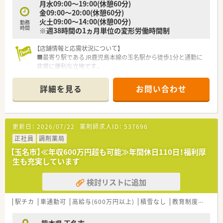
月水09:00～19:00(休憩60分)
金09:00～20:00(休憩60分)
火土09:00～14:00(休憩00分)
勤務
時間
※週38時間の1ヵ月単位の変形労働時間制
【店舗情報と応需状況について】
■最寄り駅であるJR鹿児島本線の玉名駅から徒歩1分と通勤に
非常に便利な立地です。
■近隣の医療機関から皮膚科メインの処方箋を1日あたり約200
枚応需する環境です。
詳細を見る
お問い合わせ
■薬剤師はパートを含め4名から5名ほど在籍しており事務員も
2名配置されています。
【募集背景と求める人物像について】
更新日：
2026/07/22
薬剤師求人ID：
537696
■現在の体制における欠員補充のため即戦力となる経験者を積
極的に歓迎しています。
正社員
調剤薬局
■指示を待つだけでなく自ら考えて行動できる主体性のある方
【玉名市】≪年収600万円超も可能≫年間休日110日！福利厚
を求めている職場です。
生も充実しています
■遅い時間までの勤務も厭わずしっかりと稼ぎたいという意欲
的な方を歓迎します。
検討リストに追加
【法人特徴について】
■熊本市内を中心に県内で調剤薬局を合計9店舗展開している地
駅チカ
車通勤可
高給与(600万円以上)
積雪なし
教育制度あり
域密着型の企業です。
■門前のクリニックと良好な関係を築きながら地域医療に貢献