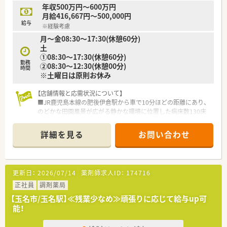
育休はお子さんが3歳になるまで取得でき、時短勤務は小学校1
年収500万円～600万円
年生の修了まで取得可能です。
月給416,667円～500,000円
給与
※経験考慮
＜研修制度・スキルアップ体制もばっちり＞
月～金08:30～17:30(休憩60分)
■独自の研修システムを活用し効率的かつ効果的なスキルアッ
土
プを支援しています。
①08:30～17:30(休憩60分)
その他、カフェテリア研修や社内学術大会などその方が目指す社
勤務
②08:30～12:30(休憩00分)
会人像に合わせた学ぶ環境が充実しています。
時間
※土曜日は原則お休み
■将来は専門薬剤師として活躍される方、またはマネージャーと
しての店舗運営に携わる方など、自身の志向に合わせたキャリア
【店舗情報と応需状況について】
が描けます。
■JR鹿児島本線の肥後伊倉駅から車で10分ほどの距離にあり、
また希望者は人事、教育、経営コンサル等に携わることも可能で
のどかな田園風景が広がる静かな環境に位置した病床数130床
す。
以上の療養型病院です。
■内科や循環器科など複数科目を1日15名ほど応需しており、
＜こんな方にもおすすめ＞
詳細を見る
お問い合わせ
2024年12月より電子カルテの運用も開始されました。
■しっかりとした教育体制のもとで薬剤師としてのスキルを磨
■常勤薬剤師2名と非常勤1名に加え助手3名が在籍しており、現
きたい方
在は欠員補充のため急募にて採用を強化しています。
■ライフスタイルに合わせて長くご勤務していきたい方
更新日：
2026/07/14
薬剤師求人ID：
174716
【法人特徴について】
■地域の医療と介護を支える体制を構築しており、回復期リハビ
正社員
調剤薬局
リテーションや慢性期医療に強みを持つ法人です。
【玉名市/玉名駅】≪残業少なめ≫頑張りに応じて給与up可
■病院の他に複数の介護関連施設を運営しており、地域の診療所
能！
や急性期病院とも密な連携体制を整えています。
■職員の資質向上のために各種委員会活動や研究発表会を開催