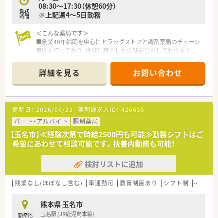
08:30～17:30（休憩60分）
○どの店舗も、最新システムが整っています！
勤務
※上記週4～5日勤務
時間
＼研修制度／
○各種研修制度充実！（入社時研修、新任薬局長研修、薬局長研
＜こんな薬局です＞
修、マネージャー研修、
■創業40年福岡を中心にドラッグストアと調剤薬局のチェーン
認定薬剤師取得支援制度、各種学会参加、大学院奨学資金制
展開を行っており、地域に根差した店舗運営をしております。
度、他）
■自社にてかかりつけネットワークの構築や健康セミナー、スポ
海外研修を含めて50種類以上の研修プログラムで社員の成長
ーツイベントの協賛や実施を通じて地域医療サポートに取り組
詳細を見る
お問い合わせ
をサポートしてくれます。
んでおります。
〇個別の教育プログラムによってスキルアップをサポート！
■調剤ロボット等、最新の調剤機器を導入し調剤・監査業務を効
新入社員研修、フォローアップ研修、マネジメント研修と段階
率化することで薬剤師の対人業務を強化しております。
を追って
■ドラッグ部門と調剤部門は分かれておりますのでOTCの知識
更新日：
2026/06/23
薬剤師求人ID：
426635
5年の教育プログラムを実施しています。
を身に着けながらもしっかりと分業ができております。
パート・アルバイト
調剤薬局
＼福利厚生／
＜ワークライフ・バランスを推進＞
【玉名市】≪経験次第で時給2500円も可能≫勤務シフトはご
〇「社員第一主義」を掲げている同社では、福利厚生面が手厚く
■社員の健康増進に取り組み、残業時間も毎年改善傾向で平均8
希望にあわせて相談可能です。扶養内勤務も可能！
年間休日120日以上、「連続休暇制度（年に1回、最大9連休を取
時間/月！ホワイト500にも認定されています！
得できる制度）」等
■産育休からの復帰率97.2％(2022年6月時点）と女性も長く働
検討リストに追加
プライベートも充実出来る様にワークライフバランスを後押
くことができる企業です。
ししてくれる制度が充実しています。
■離職率7.4％（2021年度実績）と新卒からの定着率も高く「働き
〇社員割引制度、財形貯蓄制度、スポーツジム優待等が受けられ
やすい」と定評のある企業です。
残業なし(ほぼなし含む)
車通勤可
教育制度あり
シフト制
大手チ
る他、
■年間休日110日。今後、毎年年間休日数を増やして行く予定で
提携の保養施設は全国に40ヵ所あります。
す！
熊本県 玉名市
〇産休・育休・時短勤務者2,097人以上等、どれも業界トップクラ
玉名駅 (JR鹿児島本線)
勤務地
スの実績!
＜薬局としての取り組みについて＞