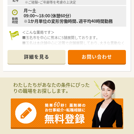
給与
※ご経験・ご年齢等を考慮の上決定
る他、提携の保養施設は全国に40ヵ所あります。
〇産休・育休・時短勤務者2,097人以上等、どれも業界トップクラ
月～土
スの実績!
09:00～18:00（休憩60分）
勤務
産休、育休取得はもちろんのこと、育児短時間勤務制度を実施
※1か月単位の変形労働時間、週平均40時間勤務
時間
育児休業より復帰後、1日最大2時間短縮して勤務できる制度で
す。
＜こんな薬局です＞
法律では3歳までですが、同社では小学校就学時までの期間利用
■玉名市を中心に熊本に5舗展開しております。
可能♪
■玉名は本店舗中心に近隣で店舗展開しており、大きな異動なく
働くことができます。
■外来対応はもちろん、在宅、OTC、漢方など様々な分野を学ぶ
詳細を見る
お問い合わせ
ことができます。
<こんな店舗です>
■門前のクリニックはなく、面対応と在宅を中心にした薬局で
す。
わたしたちがあなたの条件にぴった
■調剤併設型の店舗でOTCの取扱い、化粧品の販売も行っている
りの職場をお探しします。
地域のドラッグストアです。
■調剤室には錠剤全自動分包機など機材が充実しております。
■在宅は近隣の施設をメインに行っており、社長が主に対応され
ております。
＜働きやすい環境＞
■車で直ぐのエリアに店舗展開しているため、各店舗助け合いな