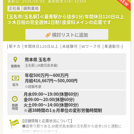
更新日：
2026/08/05
薬剤師求人ID：
42354
■現在の体制における欠員補充のため即戦力となる経験者を積
極的に歓迎しています。
正社員
調剤薬局
■指示を待つだけでなく自ら考えて行動できる主体性のある方
【玉名市/玉名駅】≪最寄駅から徒歩1分/年間休日120日以上
を求めている職場です。
≫木日祝の完全週休2日制！皮膚科メインの応需です
■遅い時間までの勤務も厭わずしっかりと稼ぎたいという意欲
的な方を歓迎します。
検討リストに追加
【法人特徴について】
■熊本市内を中心に県内で調剤薬局を合計9店舗展開している地
駅チカ
年間休日120日以上
未経験可
Ｗワーク可
車通勤可
高給与
域密着型の企業です。
■門前のクリニックと良好な関係を築きながら地域医療に貢献
熊本県 玉名市
している安定企業です。
玉名駅 (JR鹿児島本線)
勤務地
■従業員のワークライフバランスを重視し厚い人員体制を整え
ることに注力しています。
年収500万円～600万円
月給416,667円～500,000円
給与
※経験考慮
月水09:00～19:00(休憩60分)
金09:00～20:00(休憩60分)
火土09:00～14:00(休憩00分)
勤務
時間
※週38時間の1ヵ月単位の変形労働時間制
【店舗情報と応需状況について】
■最寄り駅であるJR鹿児島本線の玉名駅から徒歩1分と通勤に
非常に便利な立地です。