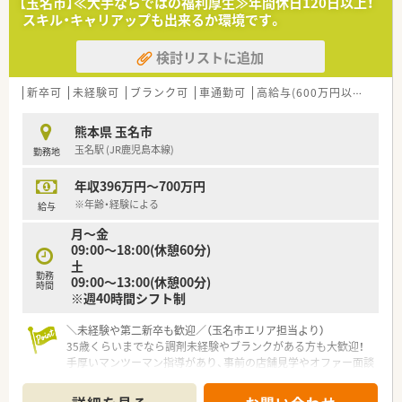
【玉名市】≪大手ならではの福利厚生≫年間休日120日以上！
ツイベントを通じて住民の健康増進に寄与しています。
スキル・キャリアップも出来るか環境です。
■「健康経営優良法人ホワイト500」に5年連続で認定されてお
り、社員の心身の健康を戦略的に実践している企業です。
検討リストに追加
【こんな取り組みをしています】
■最新のAIロボット導入による非対面での処方薬受け取り装置
新卒可
未経験可
ブランク可
車通勤可
高給与(600万円以上)
認
など、DX化による最先端の薬局づくりに挑んでいます。
■「NO残業DAY」の設置や有給取得の奨励など、ホワイト500認
熊本県 玉名市
定企業として社員の働きやすさを追求し続けています。
玉名駅 (JR鹿児島本線)
勤務地
■地場チェーン3社合同の学術大会や社内コンベンションを毎年
開催し、会社を超えた薬剤師同士の繋がりを深めています。
年収396万円～700万円
※年齢・経験による
給与
月～金
09:00～18:00(休憩60分)
土
勤務
09:00～13:00(休憩00分)
時間
※週40時間シフト制
＼未経験や第二新卒も歓迎／（玉名市エリア担当より）
35歳くらいまでなら調剤未経験やブランクがある方も大歓迎！
手厚いマンツーマン指導があり、事前の店舗見学やオファー面談
も可能なので安心してお気軽にご相談ください。
＊------------------------------------------＊