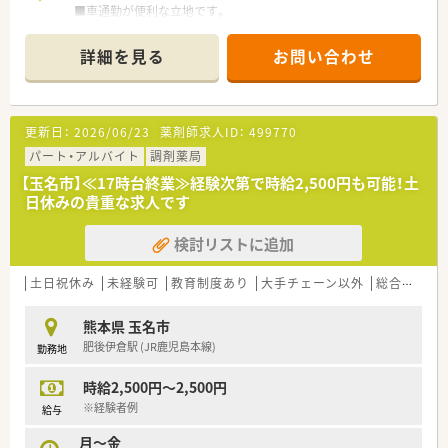
■車通勤が便利な立地です。
<こんな方にオススメ>
詳細を見る
お問い合わせ
■人数体制充実した店舗で勤務したい方
■大手調剤薬局の安定した経済基盤で、腰を据えて長く勤務した
い方
更新日：
2026/06/23
薬剤師求人ID：
499770
＼こんな企業です／
○全国に1,000店舗以上を展開する大手調剤薬局です。
パート・アルバイト
調剤薬局
○東京大学病院をはじめ全国の病院の敷地内に薬局を持ってい
【玉名市】≪17時台終業≫経験次第で時給2,500円も可能！土
ます。
日休みの貴重な求人です
病診薬連携を強化することで、地域にお住いの患者様に高度な
医療の提供を実現しています。
検討リストに追加
○全店「同一の機械・システム」を採用しており、且つ処方箋の応
需内容が多岐にわたる（敷地内・病院門前・医療モール・CL門前）
ので、
土日祝休み
未経験可
教育制度あり
大手チェーン以外
総合科目
スキルUPしたい方にはお勧めもです。
○長期就業＆自己研讃を続ける事で給与があがる仕組みになっ
熊本県 玉名市
ており、将来的に高年収も狙う事が出来ます。
肥後伊倉駅 (JR鹿児島本線)
勤務地
○インターネットを使って処方薬の飲み方を遠隔指導する「オン
ライン服薬指導」、
時給2,500円～2,500円
今後も病院の「敷地内薬局」の推進、女性客の取り込みを狙う
店舗でデザインの一新。
※経験者例
給与
M&Aによる店舗拡大と業界のリーディングカンパニーとして
月～金
成長を続けています。