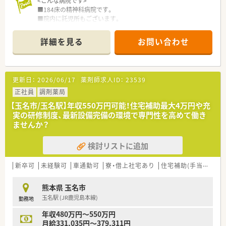
<こんな病院です>
■184床の精神科病院です。
■院内に託児所もございます。
■医師は常勤、非常勤合わせて10名在籍しております。
詳細を見る
お問い合わせ
＜薬剤課情報＞
■薬剤師は常時2名体制となります。
■残業はほぼ0時間です。
■祝日のある週のみ土曜日半日勤務でそれ以外は土日休みで
更新日：
2026/06/17
薬剤師求人ID：
23539
す。
■病院での実務経験が豊富な方は年収600万円のご提示を受け
正社員
調剤薬局
る可能性もございます。
【玉名市/玉名駅】年収550万円可能！住宅補助最大4万円や充
■関連施設(80床)の調剤もございます。
実の研修制度、最新設備完備の環境で専門性を高めて働き
■外来は院外処方です。
ませんか？
検討リストに追加
新卒可
未経験可
車通勤可
寮・借上社宅あり
住宅補助(手当)あり
熊本県 玉名市
玉名駅 (JR鹿児島本線)
勤務地
年収480万円～550万円
月給331,035円～379,311円