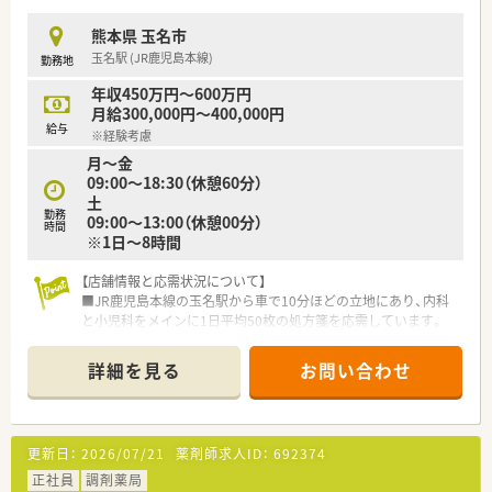
ます。
熊本県 玉名市
【法人特徴について】
玉名駅 (JR鹿児島本線)
勤務地
■熊本県内にて約40店舗を展開するチェーングループで、東邦ホ
ールディングス傘下という非常に安定した経営基盤を誇りま
年収450万円～600万円
す。
月給300,000円～400,000円
■地域に根ざした面分業に対応するため、本部が備蓄配送センタ
給与
※経験考慮
ーとしての機能を持ち、各薬局の在庫管理を強力に支援していま
月～金
す。
09:00～18:30（休憩60分）
■大学と共同で化粧品開発を行うなど、調剤業務の枠を超えて多
土
角的な事業を展開しており、常に新しい領域へ挑戦し続けていま
勤務
09:00～13:00（休憩00分）
す。
時間
※1日～8時間
【店舗情報と応需状況について】
■JR鹿児島本線の玉名駅から車で10分ほどの立地にあり、内科
と小児科をメインに1日平均50枚の処方箋を応需しています。
■現在は常勤薬剤師1名と事務員2名の手厚い体制で運営してお
り、地域に密着した丁寧な服薬指導や在宅業務を行っています。
詳細を見る
お問い合わせ
■近隣の医療機関から広域の処方箋も受け付けており、在宅医療
へのニーズも高くやりがいを持って多職種と連携できる環境で
す。
更新日：
2026/07/21
薬剤師求人ID：
692374
【法人特徴について】
■創業40年の歴史を持ち福岡を中心にドラッグストアと調剤薬
正社員
調剤薬局