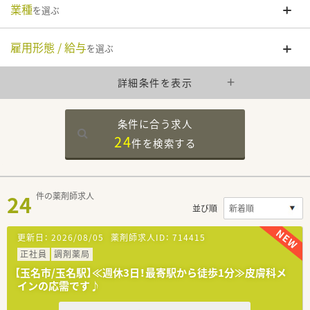
業種
を選ぶ
雇用形態 / 給与
を選ぶ
詳細条件を表示
条件に合う求人
24
件を
検索する
24
件の薬剤師求人
並び順
更新日：
2026/08/05
薬剤師求人ID：
714415
正社員
調剤薬局
【玉名市/玉名駅】≪週休3日！最寄駅から徒歩1分≫皮膚科メ
インの応需です♪