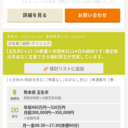
でもマイカーでも非常に通勤がしやすい立地の店舗となってい
ます。
■眼科と泌尿器科、内科の処方箋を1日平均110枚ほど応需して
詳細を見る
お問い合わせ
おり、幅広い知識を習得できる環境が整っています。
■現在は正社員の薬剤師2名と事務員4名で運営していますが、
体制強化のための増員により、さらなる余裕を持った対応を目指
します。
更新日：
2026/06/26
薬剤師求人ID：
214269
【募集背景と求める人物像について】
正社員
病院・クリニック
■患者様へのサービス向上と健康サポート機能の強化を目的と
【玉名市】≪17:30終業≫年間休日114日の病院です！確定拠
して、組織の活性化を図るために新たな正社員を急募しておりま
出年金など定着できる福利厚生が充実しています。
す。
■周囲との円滑なコミュニケーションを大切にしながら、かかり
検討リストに追加
つけ薬剤師の取得などにも前向きに取り組める方を求めていま
す。
■40代までのベテラン層から若手まで幅広く歓迎しており、店
土日休み(相談可含む)
残業なし(ほぼなし含む)
車通勤可
寮・借上社宅あり
舗の年齢バランスを考慮しながら柔軟に受け入れを行っていま
す。
熊本県 玉名市
肥後伊倉駅 (JR鹿児島本線)
勤務地
【法人特徴について】
■福岡県や熊本県、大分県を中心に約30店舗を展開しており、地
年収450万円～520万円
域に密着した健康相談の窓口として厚い信頼を得ている法人で
月給300,000円～350,000円
す。
給与
※経験考慮
■大手チェーンであるスギ薬局グループの一員として、安定した
月～金08:30～17:30(休憩60分)
経営基盤と充実した福利厚生制度を両立させているのが特徴で