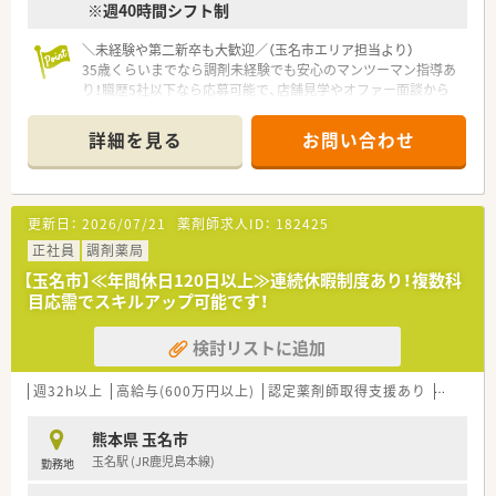
※週40時間シフト制
■正社員での雇用形態となり、ご経験やスキルを最大限に考慮し
て年収430万〜550万円が可能です。
＼未経験や第二新卒も大歓迎／（玉名市エリア担当より）
■昇給は年1回の勤務成績に基づき実施され、賞与は年2回で約
35歳くらいまでなら調剤未経験でも安心のマンツーマン指導あ
3.6ヶ月分の高い支給目安があります。
り！職歴5社以下なら応募可能で、店舗見学やオファー面談から
■月額最大7万円の地域手当や薬剤師手当、家族手当など大手法
スタートすることもできますよ。
人ならではの手厚い諸手当が揃っています。
＊------------------------------------------＊
詳細を見る
お問い合わせ
【店舗情報と応需状況について】
■熊本県玉名市に位置しており最寄り駅の玉名駅から徒歩10分
ほどの好立地にある調剤薬局です。
■門前の医療機関から整形外科とリウマチ科の処方箋を1日平均
更新日：
2026/07/21
薬剤師求人ID：
182425
57枚ほど応需しております。
■木曜日と土曜日は14時までの開局となっており、仕事終わり
正社員
調剤薬局
の時間も有効に活用できます。
【玉名市】≪年間休日120日以上≫連続休暇制度あり！複数科
目応需でスキルアップ可能です！
【募集背景と求める人物像について】
■処方箋枚数の安定に伴い体制を強化するため、正社員として長
検討リストに追加
く勤務できる方を増員募集します。
■年齢は45歳以下の方を対象としており、新婚の方や第二新卒
の若い世代の方も大歓迎です。
週32h以上
高給与(600万円以上)
認定薬剤師取得支援あり
教育制
■職歴が5社以下で、周囲のスタッフと協調性を持って明るく業
務に取り組める方を求めています。
熊本県 玉名市
玉名駅 (JR鹿児島本線)
勤務地
【法人特徴について】
■福岡県に本社を置き全国43都道府県に600店舗以上の調剤薬