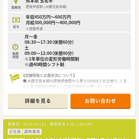
熊本県 玉名市
っかりと確保できます。
肥後伊倉駅 (JR鹿児島本線)
勤務地
■院内保育所も完備しています。お子さんがいる方も安心して
勤務できる環境です。
年収450万円～600万円
月給300,000円～400,000円
給与
※経験考慮
月～金
08:30～17:30（休憩60分）
土
09:00～12:00（休憩00分）
勤務
時間
※1年単位の変形労働時間制
※週40時間シフト制
【店舗情報と応需状況について】
■JR鹿児島本線の肥後伊倉駅から車で10分ほどの立地で、くま
もと県北病院の門前として総合科目を応需しています。
■1日の処方箋枚数は約80枚となっており、現在は常勤薬剤師4
名と事務員3名の体制で協力して業務を行っています。
詳細を見る
お問い合わせ
■総合病院からの幅広い処方箋を取り扱っているため、高度な専
門知識を維持しながら臨床経験を積むことが可能です。
【法人特徴について】
更新日：
2026/07/21
薬剤師求人ID：
184289
■創業40年を超え、福岡を中心にドラッグストアと調剤薬局を
100店舗近く展開する地域密着型の地場チェーンです。
正社員
調剤薬局
■地域医療のサポートをビジョンに掲げ、健康セミナーやスポー