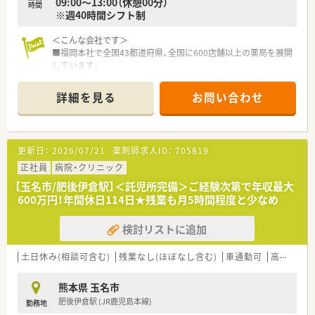
09:00～13:00（休憩00分）
時間
※週40時間シフト制
＜こんな会社です＞
■福岡本社で全国43都道府県、全国に600店舗以上の薬局を展開
しています。
開業支援も行っているため、医療機関との関係も良好で積極的に
コミュニケーションを図っています。
詳細を見る
お問い合わせ
■全国転勤がないエリア社員もありますので、地元で長く勤務す
る事も可能です。
（異動・転勤について）
①全国勤務社員：全店舗を対象とした異動が可能な社員
更新日：
2026/07/21
薬剤師求人ID：
705819
②エリア社員：限定した地区内での転居を伴う異動が可能な社員
③薬剤師職Ⅲ（ローカル社員）：転居を伴う異動がない社員から選
正社員
病院・クリニック
択可能です。
【玉名市/肥後伊倉駅】＜託児所完備＞ご経験次第で年収最大
※①②は借上社宅が適用、③は住宅補助手当もございます。
600万円！年間休日114日★残業も月5時間程度と少なめ
＜休暇制度・福利厚生も充実です＞
検討リストに追加
■正社員であれば有給は入社時から付与。勤務年数に応じて最
大20日付与がございます。
■連続休暇制度、メモリアル休暇、サポート休暇、ボランティア
土日休み(相談可含む)
残業なし(ほぼなし含む)
車通勤可
高給与(600万円以上)
休暇などワークライフバランスを推奨されています。年間休日
は約124日ございます。
熊本県 玉名市
■子育て支援も充実しており男女問わず子育てをしながら働く
肥後伊倉駅 (JR鹿児島本線)
勤務地
方をサポートする様々な制度が整っています。