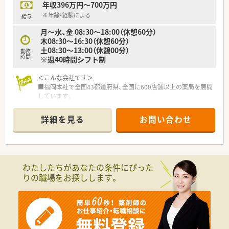
年収396万円～700万円
局を展開している大手企業です。
■健康サポート薬局の届出数が全国1位であり、地域に貢献する
※年齢・経験による
給与
かかりつけ薬局運営を行っています。
月～水、金 08:30～18:00（休憩60分）
■医療機関の開業支援も手がけているため関係性が非常に良好
木08:30～16:30（休憩60分）
で、積極的な医薬連携が特徴です。
土08:30～13:00（休憩00分）
勤務
時間
※週40時間シフト制
【求人情報について】
■正社員の募集となっており、ご経験やスキルを考慮したうえで
＜こんな会社です＞
年収430万〜550万円が可能です。
■福岡本社で全国43都道府県、全国に600店舗以上の薬局を展開
■昇給は年1回の勤務成績に基づき行われ、賞与は年2回で約3.6
しています。
ヶ月分の高い支給実績があります。
開業支援も行っているため、医療機関との関係も良好で積極的に
■月額最大7万円の地域手当や薬剤師手当、家族手当など大手法
コミュニケーションを図っています。
人ならではの手厚い諸手当があります。
詳細を見る
お問い合わせ
■全国転勤がないエリア社員もありますので、地元で長く勤務す
る事も可能です。
（異動・転勤について）
①全国勤務社員：全店舗を対象とした異動が可能な社員
②エリア社員：限定した地区内での転居を伴う異動が可能な社員
わたしたちがあなたの条件にぴった
③薬剤師職Ⅲ（ローカル社員）：転居を伴う異動がない社員から選
りの職場をお探しします。
択可能です。
※①②は借上社宅が適用、③は住宅補助手当もございます。
＜休暇制度・福利厚生も充実です＞
■正社員であれば有給は入社時から付与。勤務年数に応じて最
大20日付与がございます。