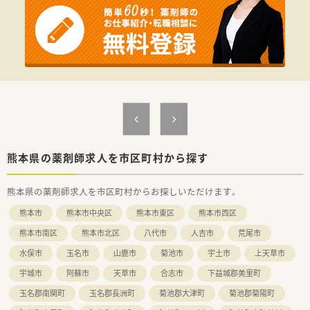
■外来は院外処方です。
熊本県の薬剤師求人を市区町村から探す
熊本県の薬剤師求人を市区町村からお探しいただけます。
熊本市
熊本市中央区
熊本市東区
熊本市西区
熊本市南区
熊本市北区
八代市
人吉市
荒尾市
水俣市
玉名市
山鹿市
菊池市
宇土市
上天草市
宇城市
阿蘇市
天草市
合志市
下益城郡美里町
玉名郡南関町
玉名郡長洲町
菊池郡大津町
菊池郡菊陽町