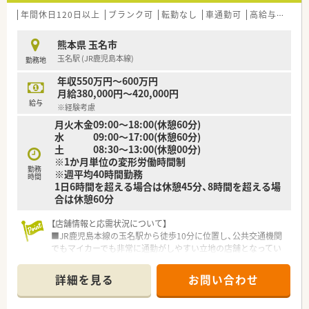
年間休日120日以上
ブランク可
転勤なし
車通勤可
高給与(600万円以上)
熊本県 玉名市
玉名駅 (JR鹿児島本線)
勤務地
年収550万円～600万円
月給380,000円～420,000円
給与
※経験考慮
月火木金09:00～18:00(休憩60分)
水 09:00～17:00(休憩60分)
土 08:30～13:00(休憩00分)
※1か月単位の変形労働時間制
勤務
※週平均40時間勤務
時間
1日6時間を超える場合は休憩45分、8時間を超える場
合は休憩60分
【店舗情報と応需状況について】
■JR鹿児島本線の玉名駅から徒歩10分に位置し、公共交通機関
でもマイカーでも非常に通勤がしやすい立地の店舗となってい
ます。
■眼科と泌尿器科、内科の処方箋を1日平均110枚ほど応需して
詳細を見る
お問い合わせ
おり、幅広い知識を習得できる環境が整っています。
■現在は正社員の薬剤師2名と事務員4名で運営していますが、