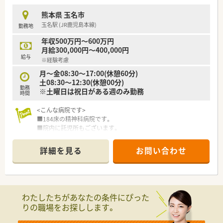
提携の保養施設は全国に40ヵ所あります。
県北部の地域において医療と介護のトータルケアを提供しま
〇産休・育休・時短勤務者2,097人以上等、どれも業界トップクラ
す。
熊本県 玉名市
スの実績!
■精神科病院や老健施設など複数の施設を展開しており、救急医
玉名駅 (JR鹿児島本線)
勤務地
産休、育休取得はもちろんのこと、育児短時間勤務制度を実施
療から専門治療まで幅広く対応する地域医療支援病院です。
育児休業より復帰後、1日最大2時間短縮して勤務できる制度
■薬剤師が専門性を発揮できる環境作りを推進しており、認定薬
年収500万円～600万円
です。
剤師の資格取得支援など職員の継続的な学びを支援していま
月給300,000円～400,000円
法律では3歳までですが、同社では小学校就学時までの期間利
す。
給与
※経験考慮
用可能♪
〇転居を伴う異動のある採用枠もありますが(転居を伴わない採
【求人情報について】
月～金08:30～17:00(休憩60分)
用も可)
■パートタイマーとしての募集であり、時給は2,500円という高
土08:30～12:30(休憩00分)
勤務
帰省旅費（年2回5万円まで）と帰省休暇（連続4日間）を受けら
水準の設定となっているため、効率よく収入を得られます。
※土曜日は祝日がある週のみ勤務
時間
れます。
■週20時間以上の勤務から社会保険への加入が可能となってお
り、ライフスタイルに合わせた安定した働き方が選択できます。
<こんな病院です>
■病院実務の経験が豊富な方については、将来的に年収600万円
■184床の精神科病院です。
相当の提示を受ける可能性もあり、キャリアも評価されます。
■院内に託児所もございます。
■医師は常勤、非常勤合わせて10名在籍しております。
詳細を見る
お問い合わせ
＜薬剤課情報＞
■薬剤師は常時2名体制となります。
■残業はほぼ0時間です。
■祝日のある週のみ土曜日半日勤務でそれ以外は土日休みで
す。
わたしたちがあなたの条件にぴった
■病院での実務経験が豊富な方は年収600万円のご提示を受け
りの職場をお探しします。
る可能性もございます。
■関連施設(80床)の調剤もございます。