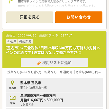
■経験次第で年収600万円という高待遇での提示が可能であり、
■皮膚科メインの応需で人気のクリニック門前です。
現在の給与水準を維持したい方の相談にも柔軟に対応いたしま
■他にパートの方も多数いらっしゃり働きやすい環境です。
す。
■年間休日は125日と業界内でもトップクラスの多さを誇り、心
≪こんな会社です≫
詳細を見る
お問い合わせ
身ともにリフレッシュしながら長く働き続けることが可能で
■熊本市内を中心に、県内9店舗を展開する
す。
■クリニック応需の店舗中心に出店されています。
■遠方からの就業を希望される場合には、社宅の提供や赴任費用
■従業員のワークライフバランスを考えている会社です。
の相談も受け付けており、移住を伴う転職も強力にバックアップ
■eラーニングの導入など、社員教育にも積極的です。
更新日：
2026/06/26
薬剤師求人ID：
527717
します。
正社員
調剤薬局
【玉名市】≪完全週休2日制≫年収600万円も可能！小児科メ
インの応需です！残業ほぼなしで働きやすさ◎
検討リストに追加
残業なし(ほぼなし含む)
転勤なし
車通勤可
高給与(600万円以上)
熊本県 玉名市
玉名駅 (JR鹿児島本線)
勤務地
年収500万円～600万円
月給416,667円～500,000円
給与
※経験考慮