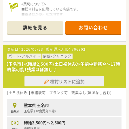
<薬局について>
■総合科目を応需している店舗です。
■車通勤が便利な立地です。
<こんな方にオススメ>
詳細を見る
お問い合わせ
■人数体制充実した店舗で勤務したい方
■大手調剤薬局の安定した経済基盤で、腰を据えて長く勤務した
い方
更新日：
2026/06/23
薬剤師求人ID：
706302
＼こんな企業です／
○全国に1,000店舗以上を展開する大手調剤薬局です。
パート・アルバイト
病院・クリニック
○東京大学病院をはじめ全国の病院の敷地内に薬局を持ってい
【玉名市】≪時給2,500円/土日祝休み≫午前中勤務や～17時
ます。
終業可能！残業ほぼ無し♪
病診薬連携を強化することで、地域にお住いの患者様に高度な
医療の提供を実現しています。
検討リストに追加
○全店「同一の機械・システム」を採用しており、且つ処方箋の応
需内容が多岐にわたる（敷地内・病院門前・医療モール・CL門前）
ので、
土日祝休み
未経験可
ブランク可
残業なし(ほぼなし含む)
転勤な
スキルUPしたい方にはお勧めもです。
○長期就業＆自己研讃を続ける事で給与があがる仕組みになっ
熊本県 玉名市
ており、将来的に高年収も狙う事が出来ます。
玉名駅 (JR鹿児島本線)
勤務地
○インターネットを使って処方薬の飲み方を遠隔指導する「オン
ライン服薬指導」、
時給2,500円～2,500円
今後も病院の「敷地内薬局」の推進、女性客の取り込みを狙う
店舗でデザインの一新。
※経験考慮