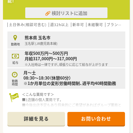
能！
■地域に貢献し共に成長することを理念に掲げており、介護事業
を通じた包括ケアにも注力しています。
検討リストに追加
【こんな取り組みをしています】
■全社員でコミュニケーションツールのアプリを導入し、タイム
土日休み(相談可含む)
週32h以上
新卒可
未経験可
ブランク可
残
リーでスムーズな情報共有を行います。
■社長が薬剤師会に携わっているため、法改正や業界の最新トピ
熊本県 玉名市
ックがいち早く現場へ共有されます。
玉名駅 (JR鹿児島本線)
勤務地
■管理薬剤師の提案により、自動分割調剤機や最新の監査システ
ムを積極的に導入しています。
年収500万円～500万円
月給317,000円～317,000円
給与
※入社時は一律ですが、頑張りに応じて給与が上がります
月～土
08:30～18:30（休憩60分）
勤務
※1か月単位の変形労働時間制、週平均40時間勤務
時間
＜こんな薬局です＞
■1店舗の個人薬局です。
■今後出店予定もあり将来的にご希望があればグループ薬局と
して店舗を渡される等、独立支援も検討しています。
詳細を見る
お問い合わせ
＜こんな店舗です＞
■近隣の耳鼻咽喉科、整形外科クリニックから主に応需していま
す。