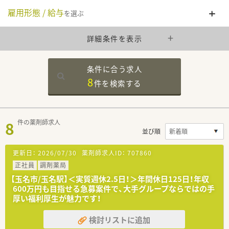
雇用形態 / 給与
を選ぶ
詳細条件を表示
条件に合う求人
8
件を
検索する
8
件の薬剤師求人
並び順
更新日：
2026/07/30
薬剤師求人ID：
707860
正社員
調剤薬局
【玉名市/玉名駅】＜実質週休2.5日！＞年間休日125日！年収
600万円も目指せる急募案件で、大手グループならではの手
厚い福利厚生が魅力です！
検討リストに追加