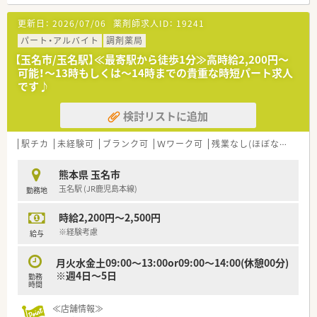
体制強化のための増員により、さらなる余裕を持った対応を目指
します。
更新日：
2026/07/06
薬剤師求人ID：
19241
【募集背景と求める人物像について】
パート・アルバイト
調剤薬局
■患者様へのサービス向上と健康サポート機能の強化を目的と
【玉名市/玉名駅】≪最寄駅から徒歩1分≫高時給2,200円～
して、組織の活性化を図るために新たな正社員を急募しておりま
可能！～13時もしくは～14時までの貴重な時短パート求人
す。
です♪
■周囲との円滑なコミュニケーションを大切にしながら、かかり
つけ薬剤師の取得などにも前向きに取り組める方を求めていま
検討リストに追加
す。
■40代までのベテラン層から若手まで幅広く歓迎しており、店
舗の年齢バランスを考慮しながら柔軟に受け入れを行っていま
駅チカ
未経験可
ブランク可
Ｗワーク可
残業なし(ほぼなし含む)
す。
熊本県 玉名市
【法人特徴について】
玉名駅 (JR鹿児島本線)
勤務地
■福岡県や熊本県、大分県を中心に約30店舗を展開しており、地
域に密着した健康相談の窓口として厚い信頼を得ている法人で
時給2,200円～2,500円
す。
■大手チェーンであるスギ薬局グループの一員として、安定した
※経験考慮
給与
経営基盤と充実した福利厚生制度を両立させているのが特徴で
す。
月火水金土09:00～13:00or09:00～14:00(休憩00分)
■全店舗で「健康サポート薬局」の認可取得を目指す方針を掲げ
※週4日～5日
勤務
ており、薬局の社会的価値を高める取り組みに注力しています。
時間
【求人情報について】
≪店舗情報≫