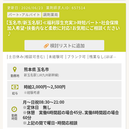
■薬局内は白を基調とした綺麗な薬局です。
更新日：
2026/06/23
薬剤師求人ID：
657514
■投薬カウンターは投薬口ごとに仕切り板を設置し、患者様のプ
ライバシーへの対応を行っています。
パート・アルバイト
調剤薬局
■お子様の患者様も多く簡単なキッズスペースを設けています。
【玉名市/新玉名駅】≪福利厚生充実≫時短パート・社会保険
■未経験やブランクがある方も歓迎です。慣れるまで丁寧に指
加入希望・扶養内など柔軟に対応！お気軽にご相談ください
導しますので安心です。
♪
■近隣にスーパーもあり終業後のお買い物にも便利です。
検討リストに追加
土日休み(相談可含む)
未経験可
ブランク可
残業なし(ほぼなし含む)
熊本県 玉名市
新玉名駅 (JR九州新幹線)
勤務地
時給2,000円～2,500円
※経験考慮
給与
月～日祝08:30～21:00
※定休日 無し
※休憩 実働6時間超の場合45分、実働8時間超の場合
勤務
60分
時間
※上記の間で曜日・時間応相談