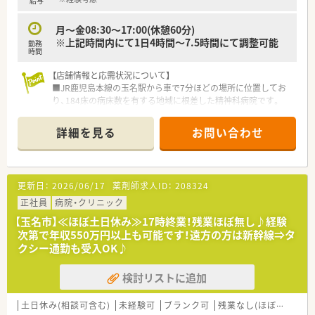
給与
M&Aによる店舗拡大と業界のリーディングカンパニーとして
成長を続けています。
月～金08:30～17:00(休憩60分)
○どの店舗も、最新システムが整っています！
※上記時間内にて1日4時間～7.5時間にて調整可能
勤務
時間
＼研修制度／
○各種研修制度充実！（入社時研修、新任薬局長研修、薬局長研
【店舗情報と応需状況について】
修、マネージャー研修、
■JR鹿児島本線の玉名駅から車で7分ほどの場所に位置してお
認定薬剤師取得支援制度、各種学会参加、大学院奨学資金制
り、184床の病床数を有する地域に根差した精神科病院です。
度、他）
■主な応需科目は精神科と内科であり、外来は院外処方のため、
海外研修を含めて50種類以上の研修プログラムで社員の成長
入院患者様への調剤や服薬指導が中心の業務内容となります。
詳細を見る
お問い合わせ
をサポートしてくれます。
■2026年3月現在は薬剤師2名体制で運営されており、処方箋枚
〇個別の教育プログラムによってスキルアップをサポート！
数に応じて無理のないペースで業務に取り組める環境です。
新入社員研修、フォローアップ研修、マネジメント研修と段階
を追って
【募集背景と求める人物像について】
更新日：
2026/06/17
薬剤師求人ID：
208324
5年の教育プログラムを実施しています。
■今回は欠員補充による急募の案件であり、即戦力として貢献い
ただける方はもちろん、未経験の方の応募も歓迎しています。
正社員
病院・クリニック
＼福利厚生／
■精神科医療に興味があり、患者様に寄り添った丁寧な服薬指導
【玉名市】≪ほぼ土日休み≫17時終業！残業ほぼ無し♪経験
〇「社員第一主義」を掲げている同社では、福利厚生面が手厚く
やコミュニケーションを大切にできる方を求めております。
次第で年収550万円以上も可能です！遠方の方は新幹線⇒タ
年間休日120日以上、「連続休暇制度（年に1回、最大9連休を取
■チーム医療を重視しているため、医師や看護師など他職種と連
クシー通勤も受入OK♪
得できる制度）」等
携しながら、柔軟に業務を遂行できる協調性のある方が理想で
プライベートも充実出来る様にワークライフバランスを後押
す。
検討リストに追加
ししてくれる制度が充実しています。
〇社員割引制度、財形貯蓄制度、スポーツジム優待等が受けられ
【法人特徴について】
る他、
■「生命だけは平等だ」という理念を掲げ、福岡県南部から熊本
土日休み(相談可含む)
未経験可
ブランク可
残業なし(ほぼなし含む)