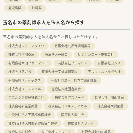
鹿児島県
沖縄県
玉名市の薬剤師求人を法人名から探す
玉名市の薬剤師求人を法人名からお探しいただけます。
株式会社ファーマダイワ
有限会社九品寺調剤薬局
株式会社下川薬局
医療法人一陽会
U.アソシエート株式会社
有限会社木山ファーマシー
有限会社プチマリノ
有限会社コムス
株式会社アガペ
有限会社十字堂調剤薬局
アルファルマ株式会社
有限会社メディックス
一般社団法人 熊本市薬剤師会
株式会社ユニスマイル
医療法人社団杏風会
ウエルシア薬局株式会社
株式会社アスリード
有限会社 岡山薬局
株式会社新生堂薬局
株式会社ミユキメディカル
株式会社大賀薬局
一般社団法人天草郡市医師会
医療法人愛生会
独立行政法人労働者健康安全機構
株式会社グリット
医療法人杉村会
株式会社ストレチア
有限会社野の花薬局