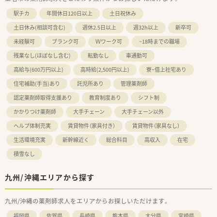
駅チカ
年間休日120日以上
土日祝休み
土日休み(相談可含む)
週休2.5日以上
週32h以上
新卒可
未経験可
ブランク可
Ｗワーク可
~18時までの職場
残業なし(ほぼなし含む)
転勤なし
車通勤可
高給与(600万円以上)
高時給(2,500円以上)
寮・借上社宅あり
住宅補助(手当)あり
託児所あり
管理薬剤師
認定薬剤師取得支援あり
教育制度あり
シフト制
かかりつけ薬剤師
大手チェーン
大手チェーン以外
ヘルプ体制充実
賃貸物件（家具付き）
賃貸物件（家具なし）
生活環境充実
新幹線近く
総合科目
高収入
在宅
積雪なし
九州/沖縄エリアから探す
九州/沖縄の薬剤師求人をエリアからお探しいただけます。
福岡県
佐賀県
長崎県
熊本県
大分県
宮崎県