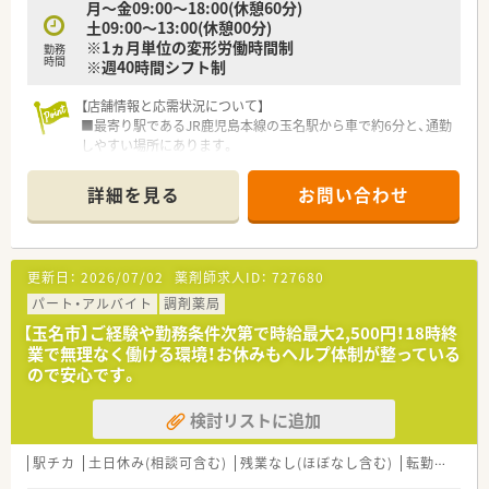
月～金09:00～18:00(休憩60分)
土09:00～13:00(休憩00分)
※1ヵ月単位の変形労働時間制
勤務
時間
※週40時間シフト制
【店舗情報と応需状況について】
■最寄り駅であるJR鹿児島本線の玉名駅から車で約6分と、通勤
しやすい場所にあります。
■主に小児科の処方箋を応需しており、1日あたりの平均応需枚
数は約60枚となっています。
詳細を見る
お問い合わせ
■薬剤師は常勤2名、事務員2名体制で、協力しながら業務に取り
組める環境が整っています。
【法人特徴について】
更新日：
2026/07/02
薬剤師求人ID：
727680
■熊本県内で複数店舗の調剤薬局を運営しており、地域医療に深
く貢献している法人です。
パート・アルバイト
調剤薬局
■ドライブスルーや在宅医療、オンライン服薬指導など、時代の
【玉名市】ご経験や勤務条件次第で時給最大2,500円！18時終
変化に対応した店舗展開が特徴です。
業で無理なく働ける環境！お休みもヘルプ体制が整っている
■薬剤師でもある代表のもと、現場で働く薬剤師が働きやすい環
ので安心です。
境づくりを積極的に推進しています。
検討リストに追加
【求人情報について】
■熊本市南区にある店舗とのラウンダー勤務となり、高速道路料
金は会社が負担いたします。
駅チカ
土日休み(相談可含む)
残業なし(ほぼなし含む)
転勤なし
■ご経験や能力を十分に考慮し、年収500万円から600万円以上