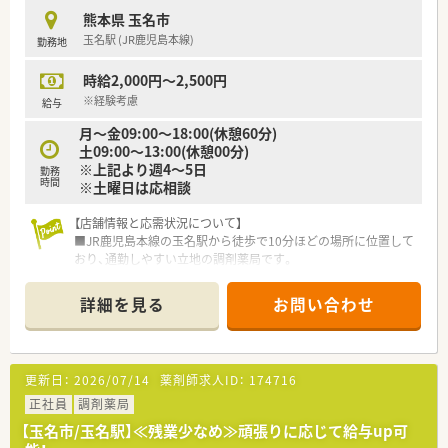
での採用を想定しています。
熊本県 玉名市
■完全週休2日制を採用しており、シフト調整によって土日休み
玉名駅 (JR鹿児島本線)
勤務地
を取得することも可能です。
時給2,000円～2,500円
【勤務実態について】
■全店舗の平均残業時間は月に数時間程度であり、プライベート
※経験考慮
給与
の時間も確保しやすいです。
月～金09:00～18:00(休憩60分)
■急な休みにも対応できるようヘルプ専任の薬剤師が在籍し、無
土09:00～13:00(休憩00分)
理なく働ける体制です。
※上記より週4～5日
■夏季休暇は3日間、年末年始休暇は4日間が設定されており、リ
勤務
時間
※土曜日は応相談
フレッシュできる環境です。
【店舗情報と応需状況について】
■JR鹿児島本線の玉名駅から徒歩で10分ほどの場所に位置して
おり、通勤しやすい立地の調剤薬局です。
■応需科目は整形外科が中心で、1日あたりの処方箋受付枚数は
40枚から50枚ほどとなっています。
詳細を見る
お問い合わせ
■薬局内は常勤の薬剤師が2名と医療事務スタッフが在籍してお
り、在宅業務にも対応している環境です。
【法人特徴について】
更新日：
2026/07/14
薬剤師求人ID：
174716
■山口県に7店舗、熊本県に3店舗の合計10店舗の調剤薬局を展
開している安定した法人です。
正社員
調剤薬局
■社長をはじめとした役員の全員が薬剤師免許を保有しており、
【玉名市/玉名駅】≪残業少なめ≫頑張りに応じて給与up可
現場の苦労を深く理解しています。