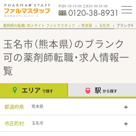
平日9：30-19：00 土日10：00-19：00
薬剤師の転職・求人サイト ファルマスタッフ
熊本県
玉名市
ブランク可
玉名市（熊本県）のブランク
可
の薬剤師転職・求人情報一
覧
エリア
駅
で探す
から探す
都道府県
熊本県
市区町村
玉名市