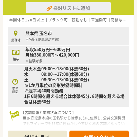
検討リストに追加
年間休日120日以上
ブランク可
転勤なし
車通勤可
高給与(600万円以上)
熊本県 玉名市
玉名駅 (JR鹿児島本線)
勤務地
年収550万円～600万円
月給380,000円～420,000円
給与
※経験考慮
月火木金09:00～18:00(休憩60分)
水 09:00～17:00(休憩60分)
土 08:30～13:00(休憩00分)
※1か月単位の変形労働時間制
勤務
※週平均40時間勤務
時間
1日6時間を超える場合は休憩45分、8時間を超える場
合は休憩60分
【店舗情報と応需状況について】
■JR鹿児島本線の玉名駅から徒歩10分に位置し、公共交通機関
でもマイカーでも非常に通勤がしやすい立地の店舗となってい
ます。
■眼科と泌尿器科、内科の処方箋を1日平均110枚ほど応需して