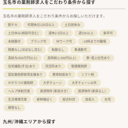
玉名市の薬剤師求人をこだわり条件から探す
玉名市の薬剤師求人をこだわり条件からお探しいただけます。
駅チカ
年間休日120日以上
土日祝休み
土日休み(相談可含む)
週休2.5日以上
週32h以上
新卒可
未経験可
ブランク可
Ｗワーク可
~18時までの職場
残業なし(ほぼなし含む)
転勤なし
車通勤可
高給与(600万円以上)
高時給(2,500円以上)
寮・借上社宅あり
住宅補助(手当)あり
託児所あり
管理薬剤師
認定薬剤師取得支援あり
教育制度あり
シフト制
かかりつけ薬剤師
大手チェーン
大手チェーン以外
ヘルプ体制充実
賃貸物件（家具付き）
賃貸物件（家具なし）
生活環境充実
新幹線近く
総合科目
高収入
在宅
積雪なし
九州/沖縄エリアから探す