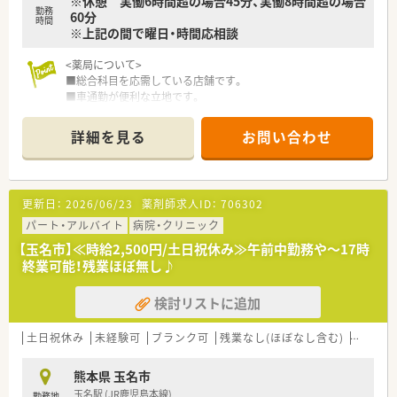
※休憩 実働6時間超の場合45分、実働8時間超の場合
勤務
60分
時間
※上記の間で曜日・時間応相談
<薬局について>
■総合科目を応需している店舗です。
■車通勤が便利な立地です。
<こんな方にオススメ>
詳細を見る
お問い合わせ
■人数体制充実した店舗で勤務したい方
■大手調剤薬局の安定した経済基盤で、腰を据えて長く勤務した
い方
更新日：
2026/06/23
薬剤師求人ID：
706302
＼こんな企業です／
○全国に1,000店舗以上を展開する大手調剤薬局です。
パート・アルバイト
病院・クリニック
○東京大学病院をはじめ全国の病院の敷地内に薬局を持ってい
【玉名市】≪時給2,500円/土日祝休み≫午前中勤務や～17時
ます。
終業可能！残業ほぼ無し♪
病診薬連携を強化することで、地域にお住いの患者様に高度な
医療の提供を実現しています。
検討リストに追加
○全店「同一の機械・システム」を採用しており、且つ処方箋の応
需内容が多岐にわたる（敷地内・病院門前・医療モール・CL門前）
ので、
土日祝休み
未経験可
ブランク可
残業なし(ほぼなし含む)
転勤な
スキルUPしたい方にはお勧めもです。
○長期就業＆自己研讃を続ける事で給与があがる仕組みになっ
熊本県 玉名市
ており、将来的に高年収も狙う事が出来ます。
玉名駅 (JR鹿児島本線)
勤務地