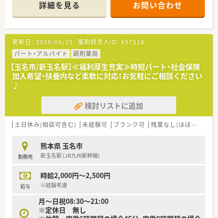
詳細を見る
お問い合わせ
＜こんな店舗です＞
＜こんな方にもおすすめ＞
■近隣の耳鼻咽喉科、整形外科クリニックから主に応需していま
■しっかりとした教育体制のもとで薬剤師としてのスキルを磨
す。
きたい方
■薬局内は白を基調とした綺麗な薬局です。
更新日：
2026/06/23
薬剤師求人ID：
657514
■ライフスタイルに合わせて長くご勤務していきたい方
■投薬カウンターは投薬口ごとに仕切り板を設置し、患者様のプ
ライバシーへの対応を行っています。
パート・アルバイト
調剤薬局
■お子様の患者様も多く簡単なキッズスペースを設けています。
【玉名市/新玉名駅】≪福利厚生充実≫時短パート・社会保険
■未経験やブランクがある方も歓迎です。慣れるまで丁寧に指
加入希望・扶養内など柔軟に対応！お気軽にご相談ください
導しますので安心です。
♪
■近隣にスーパーもあり終業後のお買い物にも便利です。
検討リストに追加
土日休み(相談可含む)
未経験可
ブランク可
残業なし(ほぼなし含む)
熊本県 玉名市
新玉名駅 (JR九州新幹線)
勤務地
時給2,000円～2,500円
※経験考慮
給与
月～日祝08:30～21:00
※定休日 無し