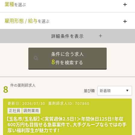
業種
を選ぶ
雇用形態 / 給与
を選ぶ
詳細条件を表示
条件に合う求人
8
件を
検索する
8
件の薬剤師求人
並び順
更新日：
2026/07/30
薬剤師求人ID：
707860
正社員
調剤薬局
【玉名市/玉名駅】＜実質週休2.5日！＞年間休日125日！年収
600万円も目指せる急募案件で、大手グループならではの手
厚い福利厚生が魅力です！