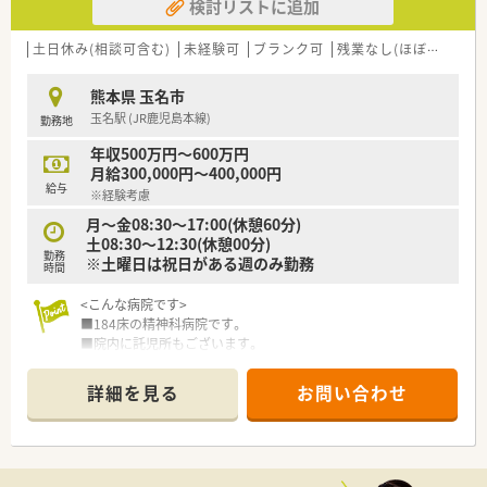
検討リストに追加
ししてくれる制度が充実しています。
〇社員割引制度、財形貯蓄制度、スポーツジム優待等が受けられ
【法人特徴について】
る他、
■「生命だけは平等だ」という理念を掲げ、福岡県南部から熊本
土日休み(相談可含む)
未経験可
ブランク可
残業なし(ほぼなし含む)
提携の保養施設は全国に40ヵ所あります。
県北部の地域において医療と介護のトータルケアを提供しま
〇産休・育休・時短勤務者2,097人以上等、どれも業界トップクラ
す。
熊本県 玉名市
スの実績!
■精神科病院や老健施設など複数の施設を展開しており、救急医
玉名駅 (JR鹿児島本線)
勤務地
産休、育休取得はもちろんのこと、育児短時間勤務制度を実施
療から専門治療まで幅広く対応する地域医療支援病院です。
育児休業より復帰後、1日最大2時間短縮して勤務できる制度
■薬剤師が専門性を発揮できる環境作りを推進しており、認定薬
年収500万円～600万円
です。
剤師の資格取得支援など職員の継続的な学びを支援していま
月給300,000円～400,000円
法律では3歳までですが、同社では小学校就学時までの期間利
す。
給与
※経験考慮
用可能♪
〇転居を伴う異動のある採用枠もありますが(転居を伴わない採
【求人情報について】
月～金08:30～17:00(休憩60分)
用も可)
■パートタイマーとしての募集であり、時給は2,500円という高
土08:30～12:30(休憩00分)
勤務
帰省旅費（年2回5万円まで）と帰省休暇（連続4日間）を受けら
水準の設定となっているため、効率よく収入を得られます。
※土曜日は祝日がある週のみ勤務
時間
れます。
■週20時間以上の勤務から社会保険への加入が可能となってお
り、ライフスタイルに合わせた安定した働き方が選択できます。
<こんな病院です>
■病院実務の経験が豊富な方については、将来的に年収600万円
■184床の精神科病院です。
相当の提示を受ける可能性もあり、キャリアも評価されます。
■院内に託児所もございます。
■医師は常勤、非常勤合わせて10名在籍しております。
詳細を見る
お問い合わせ
＜薬剤課情報＞
■薬剤師は常時2名体制となります。
■残業はほぼ0時間です。
■祝日のある週のみ土曜日半日勤務でそれ以外は土日休みで
す。