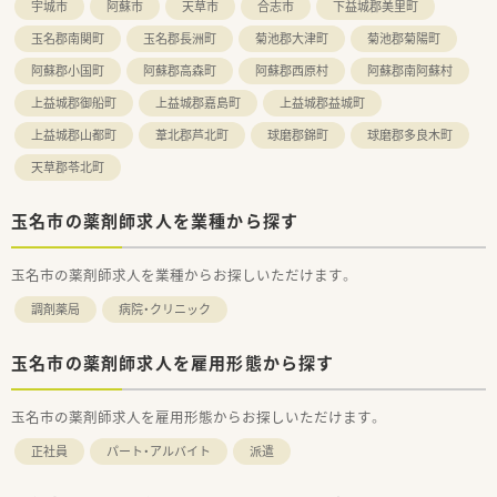
宇城市
阿蘇市
天草市
合志市
下益城郡美里町
玉名郡南関町
玉名郡長洲町
菊池郡大津町
菊池郡菊陽町
阿蘇郡小国町
阿蘇郡高森町
阿蘇郡西原村
阿蘇郡南阿蘇村
上益城郡御船町
上益城郡嘉島町
上益城郡益城町
上益城郡山都町
葦北郡芦北町
球磨郡錦町
球磨郡多良木町
天草郡苓北町
玉名市の薬剤師求人を業種から探す
玉名市の薬剤師求人を業種からお探しいただけます。
調剤薬局
病院・クリニック
玉名市の薬剤師求人を雇用形態から探す
玉名市の薬剤師求人を雇用形態からお探しいただけます。
正社員
パート・アルバイト
派遣