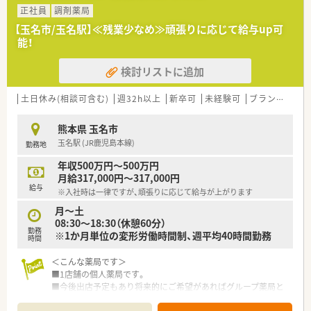
③薬剤師職Ⅲ（ローカル社員）：転居を伴う異動がない社員から選
正社員
調剤薬局
択可能です。
【玉名市/玉名駅】≪残業少なめ≫頑張りに応じて給与up可
※①②は借上社宅が適用、③は住宅補助手当もございます。
能！
＜休暇制度・福利厚生も充実です＞
検討リストに追加
■正社員であれば有給は入社時から付与。勤務年数に応じて最
大20日付与がございます。
■連続休暇制度、メモリアル休暇、サポート休暇、ボランティア
土日休み(相談可含む)
週32h以上
新卒可
未経験可
ブランク可
残
休暇などワークライフバランスを推奨されています。年間休日
は約124日ございます。
熊本県 玉名市
■子育て支援も充実しており男女問わず子育てをしながら働く
玉名駅 (JR鹿児島本線)
勤務地
方をサポートする様々な制度が整っています。
育休はお子さんが3歳になるまで取得でき、時短勤務は小学校1
年収500万円～500万円
年生の修了まで取得可能です。
月給317,000円～317,000円
給与
※入社時は一律ですが、頑張りに応じて給与が上がります
＜研修制度・スキルアップ体制もばっちり＞
■独自の研修システムを活用し効率的かつ効果的なスキルアッ
月～土
プを支援しています。
08:30～18:30（休憩60分）
勤務
その他、カフェテリア研修や社内学術大会などその方が目指す社
※1か月単位の変形労働時間制、週平均40時間勤務
時間
会人像に合わせた学ぶ環境が充実しています。
■将来は専門薬剤師として活躍される方、またはマネージャーと
＜こんな薬局です＞
しての店舗運営に携わる方など、自身の志向に合わせたキャリア
■1店舗の個人薬局です。
が描けます。
■今後出店予定もあり将来的にご希望があればグループ薬局と
また希望者は人事、教育、経営コンサル等に携わることも可能で
して店舗を渡される等、独立支援も検討しています。
す。