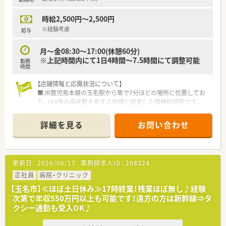
○インターネットを使って処方薬の飲み方を遠隔指導する「オン
ライン服薬指導」、
時給2,500円～2,500円
今後も病院の「敷地内薬局」の推進、女性客の取り込みを狙う
店舗でデザインの一新。
※経験考慮
給与
M&Aによる店舗拡大と業界のリーディングカンパニーとして
成長を続けています。
月～金08:30～17:00(休憩60分)
○どの店舗も、最新システムが整っています！
※上記時間内にて1日4時間～7.5時間にて調整可能
勤務
時間
＼研修制度／
○各種研修制度充実！（入社時研修、新任薬局長研修、薬局長研
【店舗情報と応需状況について】
修、マネージャー研修、
■JR鹿児島本線の玉名駅から車で7分ほどの場所に位置してお
認定薬剤師取得支援制度、各種学会参加、大学院奨学資金制
り、184床の病床数を有する地域に根差した精神科病院です。
度、他）
■主な応需科目は精神科と内科であり、外来は院外処方のため、
海外研修を含めて50種類以上の研修プログラムで社員の成長
入院患者様への調剤や服薬指導が中心の業務内容となります。
詳細を見る
お問い合わせ
をサポートしてくれます。
■2026年3月現在は薬剤師2名体制で運営されており、処方箋枚
〇個別の教育プログラムによってスキルアップをサポート！
数に応じて無理のないペースで業務に取り組める環境です。
新入社員研修、フォローアップ研修、マネジメント研修と段階
を追って
【募集背景と求める人物像について】
更新日：
2026/06/17
薬剤師求人ID：
208324
5年の教育プログラムを実施しています。
■今回は欠員補充による急募の案件であり、即戦力として貢献い
ただける方はもちろん、未経験の方の応募も歓迎しています。
正社員
病院・クリニック
＼福利厚生／
■精神科医療に興味があり、患者様に寄り添った丁寧な服薬指導
【玉名市】≪ほぼ土日休み≫17時終業！残業ほぼ無し♪経験
〇「社員第一主義」を掲げている同社では、福利厚生面が手厚く
やコミュニケーションを大切にできる方を求めております。
次第で年収550万円以上も可能です！遠方の方は新幹線⇒タ
年間休日120日以上、「連続休暇制度（年に1回、最大9連休を取
■チーム医療を重視しているため、医師や看護師など他職種と連
クシー通勤も受入OK♪
得できる制度）」等
携しながら、柔軟に業務を遂行できる協調性のある方が理想で
プライベートも充実出来る様にワークライフバランスを後押
す。