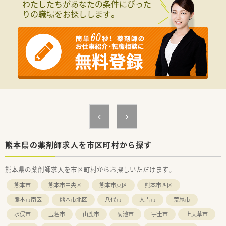
わたしたちがあなたの条件にぴった
■病院での実務経験が豊富な方は年収600万円のご提示を受け
りの職場をお探しします。
る可能性もございます。
■関連施設(80床)の調剤もございます。
■外来は院外処方です。
熊本県の薬剤師求人を市区町村から探す
熊本県の薬剤師求人を市区町村からお探しいただけます。
熊本市
熊本市中央区
熊本市東区
熊本市西区
熊本市南区
熊本市北区
八代市
人吉市
荒尾市
水俣市
玉名市
山鹿市
菊池市
宇土市
上天草市