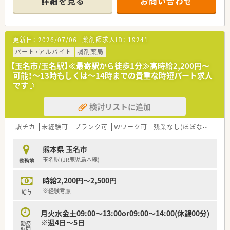
詳細を見る
お問い合わせ
おり、幅広い知識を習得できる環境が整っています。
■現在は正社員の薬剤師2名と事務員4名で運営していますが、
体制強化のための増員により、さらなる余裕を持った対応を目指
します。
更新日：
2026/07/06
薬剤師求人ID：
19241
【募集背景と求める人物像について】
パート・アルバイト
調剤薬局
■患者様へのサービス向上と健康サポート機能の強化を目的と
【玉名市/玉名駅】≪最寄駅から徒歩1分≫高時給2,200円～
して、組織の活性化を図るために新たな正社員を急募しておりま
可能！～13時もしくは～14時までの貴重な時短パート求人
す。
です♪
■周囲との円滑なコミュニケーションを大切にしながら、かかり
つけ薬剤師の取得などにも前向きに取り組める方を求めていま
検討リストに追加
す。
■40代までのベテラン層から若手まで幅広く歓迎しており、店
舗の年齢バランスを考慮しながら柔軟に受け入れを行っていま
駅チカ
未経験可
ブランク可
Ｗワーク可
残業なし(ほぼなし含む)
す。
熊本県 玉名市
【法人特徴について】
玉名駅 (JR鹿児島本線)
勤務地
■福岡県や熊本県、大分県を中心に約30店舗を展開しており、地
域に密着した健康相談の窓口として厚い信頼を得ている法人で
時給2,200円～2,500円
す。
■大手チェーンであるスギ薬局グループの一員として、安定した
※経験考慮
給与
経営基盤と充実した福利厚生制度を両立させているのが特徴で
す。
月火水金土09:00～13:00or09:00～14:00(休憩00分)
■全店舗で「健康サポート薬局」の認可取得を目指す方針を掲げ
※週4日～5日
勤務
ており、薬局の社会的価値を高める取り組みに注力しています。
時間