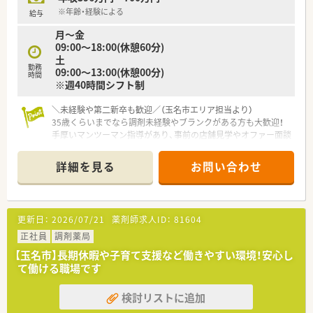
※年齢・経験による
給与
月～金
09:00～18:00(休憩60分)
土
勤務
09:00～13:00(休憩00分)
時間
※週40時間シフト制
＼未経験や第二新卒も歓迎／（玉名市エリア担当より）
35歳くらいまでなら調剤未経験やブランクがある方も大歓迎！
手厚いマンツーマン指導があり、事前の店舗見学やオファー面談
も可能なので安心してお気軽にご相談ください。
＊------------------------------------------＊
詳細を見る
お問い合わせ
【店舗情報と応需状況について】
■熊本県玉名市に位置しており最寄り駅の玉名駅から車で10分
ほどの距離にある調剤薬局です。
■近隣の医療機関から主に内科や消化器科の処方箋を1日平均
更新日：
2026/07/21
薬剤師求人ID：
81604
42枚ほど応需しております。
■開局時間は平日の18時までで土曜日は13時までのため、無理
正社員
調剤薬局
のないスケジュールで働けます。
【玉名市】長期休暇や子育て支援など働きやすい環境！安心し
て働ける職場です
【募集背景と求める人物像について】
■今後の安定した店舗運営と体制強化を見据えて、正社員として
検討リストに追加
長く活躍できる方を定期採用します。
■年齢は45歳以下の方を対象としており、第二新卒の方や新婚