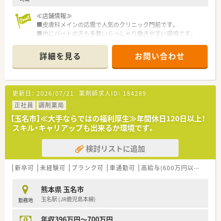
【求人情報について】
≪店舗情報≫
■経験次第で年収600万円という高待遇での提示が可能であり、
■皮膚科メインの応需で人気のクリニック門前です。
現在の給与水準を維持したい方の相談にも柔軟に対応いたしま
■他にパートの方も多数いらっしゃり働きやすい環境です。
す。
■年間休日は125日と業界内でもトップクラスの多さを誇り、心
≪こんな会社です≫
詳細を見る
お問い合わせ
身ともにリフレッシュしながら長く働き続けることが可能で
■熊本市内を中心に、県内9店舗を展開する
す。
■クリニック応需の店舗中心に出店されています。
■遠方からの就業を希望される場合には、社宅の提供や赴任費用
■従業員のワークライフバランスを考えている会社です。
の相談も受け付けており、移住を伴う転職も強力にバックアップ
■eラーニングの導入など、社員教育にも積極的です。
更新日：
2026/07/21
薬剤師求人ID：
184289
します。
正社員
調剤薬局
【玉名市】≪大手ならではの福利厚生≫年間休日120日以上！
スキル・キャリアップも出来るか環境です。
検討リストに追加
新卒可
未経験可
ブランク可
車通勤可
高給与(600万円以上)
認
熊本県 玉名市
玉名駅 (JR鹿児島本線)
勤務地
年収396万円～700万円