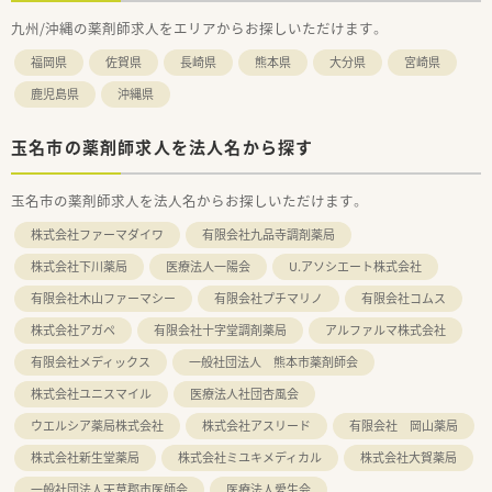
九州/沖縄の薬剤師求人をエリアからお探しいただけます。
福岡県
佐賀県
長崎県
熊本県
大分県
宮崎県
鹿児島県
沖縄県
玉名市の薬剤師求人を法人名から探す
玉名市の薬剤師求人を法人名からお探しいただけます。
株式会社ファーマダイワ
有限会社九品寺調剤薬局
株式会社下川薬局
医療法人一陽会
U.アソシエート株式会社
有限会社木山ファーマシー
有限会社プチマリノ
有限会社コムス
株式会社アガペ
有限会社十字堂調剤薬局
アルファルマ株式会社
有限会社メディックス
一般社団法人 熊本市薬剤師会
株式会社ユニスマイル
医療法人社団杏風会
ウエルシア薬局株式会社
株式会社アスリード
有限会社 岡山薬局
株式会社新生堂薬局
株式会社ミユキメディカル
株式会社大賀薬局
一般社団法人天草郡市医師会
医療法人愛生会