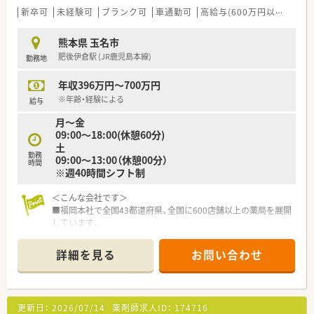
の方からのご応募も歓迎しています。
新卒可
未経験可
ブランク可
車通勤可
高給与(600万円以上)
寮・
■職歴が5社以下の方で、周囲のスタッフと協力しながら患者様
に寄り添った対応ができる方を求めます。
熊本県 玉名市
肥後伊倉駅 (JR鹿児島本線)
勤務地
【法人特徴について】
■福岡県に本社を置き全国43都道府県に600店舗以上の薬局を
年収396万円～700万円
幅広く展開している大手のチェーン企業です。
■医療機関の開業支援も行うことで良好な関係を築いており、積
※年齢・経験による
給与
極的な医薬連携に取り組んでいます。
月～金
■健康サポート薬局の届出数が全国1位の実績を誇り、地域に貢
09:00～18:00(休憩60分)
献するかかりつけ薬局を目指しています。
土
勤務
09:00～13:00（休憩00分）
【求人情報について】
時間
※週40時間シフト制
■正社員での雇用形態となり、ご経験やスキルを最大限に考慮し
て年収430万〜550万円が可能です。
＜こんな会社です＞
■昇給は年1回の勤務成績に基づき実施され、賞与は年2回で約
■福岡本社で全国43都道府県、全国に600店舗以上の薬局を展開
3.6ヶ月分の高い支給目安があります。
しています。
■月額最大7万円の地域手当や薬剤師手当、家族手当など大手法
開業支援も行っているため、医療機関との関係も良好で積極的に
人ならではの手厚い諸手当が揃っています。
コミュニケーションを図っています。
詳細を見る
お問い合わせ
■全国転勤がないエリア社員もありますので、地元で長く勤務す
る事も可能です。
（異動・転勤について）
①全国勤務社員：全店舗を対象とした異動が可能な社員
更新日：
2026/07/14
薬剤師求人ID：
174716
②エリア社員：限定した地区内での転居を伴う異動が可能な社員