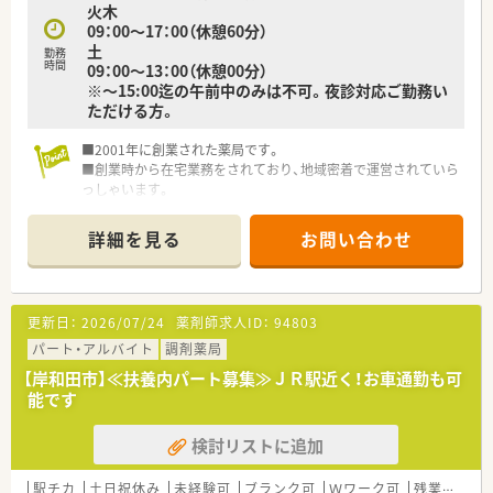
火木
09：00～17：00（休憩60分）
土
勤務
時間
09：00～13：00（休憩00分）
※～15:00迄の午前中のみは不可。夜診対応ご勤務い
ただける方。
■2001年に創業された薬局です。
■創業時から在宅業務をされており、地域密着で運営されていら
っしゃいます。
■急なお休み等にも対応していただけますので、お子様のいらっ
しゃる方でも安心してご勤務していただけます。
詳細を見る
お問い合わせ
■医師との関係も良好な為、疑義照会も行いやすい環境です。
■独立支援も行っていますので、様々な経営ノウハウが学べま
す。
更新日：
2026/07/24
薬剤師求人ID：
94803
パート・アルバイト
調剤薬局
【岸和田市】≪扶養内パート募集≫ＪＲ駅近く！お車通勤も可
能です
検討リストに追加
駅チカ
土日祝休み
未経験可
ブランク可
Ｗワーク可
残業なし(ほぼなし含む)