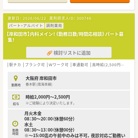
更新日：
2026/06/22
薬剤師求人ID：
300746
パート・アルバイト
調剤薬局
【岸和田市】内科メイン！《勤務日数/時間応相談》パート募
集！
検討リストに追加
駅チカ
ブランク可
Ｗワーク可
車通勤可
高時給(2,500円以上)
積
大阪府 岸和田市
春木駅 (南海本線)
勤務地
時給2,000円～2,500円
※ご経験により決定いたします。
給与
月火木金
08：30～20：00（休憩60分）
水土
08：30～13：00（休憩00分）
勤務
時間
※～15:00迄の午前中のみは不可。夜診対応ご勤務い