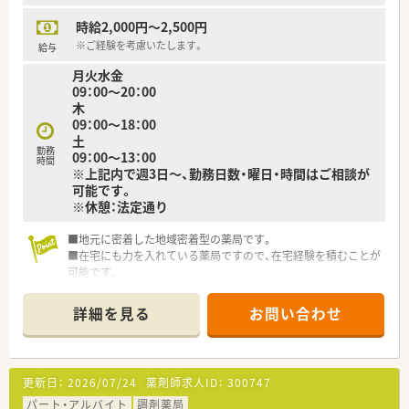
時給2,000円～2,500円
※ご経験を考慮いたします。
給与
月火水金
09：00～20：00
木
09：00～18：00
土
勤務
09：00～13：00
時間
※上記内で週3日～、勤務日数・曜日・時間はご相談が
可能です。
※休憩：法定通り
■地元に密着した地域密着型の薬局です。
■在宅にも力を入れている薬局ですので、在宅経験を積むことが
可能です。
■女性の社長で従業員ファーストな会社です。長期にてご就業
頂ける環境が整っております。
詳細を見る
お問い合わせ
■門前の医師との関係性も良好な為、疑義照会なども行いやすい
環境です。
■薬剤師の方と事務の方の関係性も良好で、働きやすい環境が整
っています。
更新日：
2026/07/24
薬剤師求人ID：
300747
■急病など急な事にも対応頂ける環境です。（各店舗30分圏内の
距離の為応援体制も整っています。）
パート・アルバイト
調剤薬局