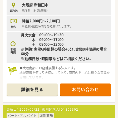
大阪府 岸和田市
東岸和田駅 (阪和線)
勤務地
時給2,000円～2,100円
※経験・勤務時間等を考慮いたします。
給与
月火水金 09：00～19：30
木 09：00～17：00
土 09：00～13：00
※休憩：実働6時間超の場合45分、実働8時間超の場合
勤務
時間
60分
※勤務日数・時間帯などはご相談ください。
■大阪南部に13店舗展開する法人です。
地域密着を何より大切にしており、南河内を中心に様々な事業を
展開しています。
■創業時からの相談薬局をベースに、ヘルパー派遣サービス、ケ
アプランセンター、福祉用具レンタル・販売事業所、デイサービ
詳細を見る
お問い合わせ
スセンターを開設し、さらに独居・老々介護問題にはサービス付
き高齢者向け住宅、認知症にはグループホームを、そしてご自宅
でのお看取りには訪問看護ステーション、定期巡回サービスを展
開しています。
更新日：
2026/06/22
薬剤師求人ID：
309302
■国の「地域包括ケアシステム」にあらゆる世代が共存する豊か
な未来を創造するためのインフラ作りへの対応を考えておられ
パート・アルバイト
調剤薬局