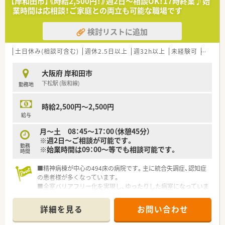
【岸和田市】《時給2,500円！》週2日～相談OK！17時終業♪始
業時間は応相談！ご家庭との両立も可能な職場です
検討リストに追加
土日休み(相談可含む)
週休2.5日以上
週32h以上
未経験可
ブラン
大阪府 岸和田市
下松駅 (阪和線)
勤務地
時給2,500円～2,500円
給与
月～土 08：45～17：00（休憩45分）
※週2日～ご相談が可能です。
勤務
※始業時間は09：00～等でも相談可能です。
時間
■精神病棟が中心の494床の病院です。主に統合失調症、認知症
の患者様が多くなっています。
■全室バリアフリー化を実現し、ゆったりした病室になっていま
す。
■幅広い業務！調剤＋薬剤管理指導・院内製剤（ＩＶＨなど）も経
詳細を見る
お問い合わせ
験できます。
■ベテランの薬剤師の方が多い職場になりますので、丁寧に指導