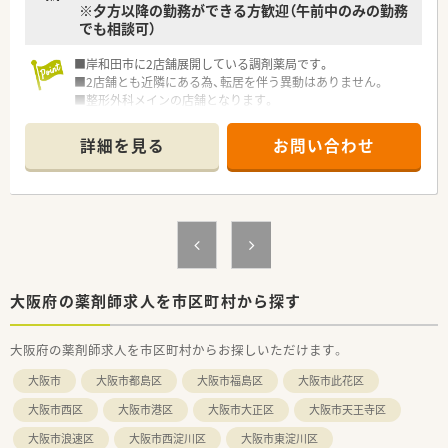
※夕方以降の勤務ができる方歓迎（午前中のみの勤務
でも相談可）
■岸和田市に2店舗展開している調剤薬局です。
■2店舗とも近隣にある為、転居を伴う異動はありません。
■整形外科メインの店舗となります。
～こんな方にオススメ！～
詳細を見る
お問い合わせ
■週1日の勤務となりますので、ご家庭との両立も可能ですの
で、ママさん薬剤師の方にもオススメです。
大阪府の薬剤師求人を市区町村から探す
大阪府の薬剤師求人を市区町村からお探しいただけます。
大阪市
大阪市都島区
大阪市福島区
大阪市此花区
大阪市西区
大阪市港区
大阪市大正区
大阪市天王寺区
大阪市浪速区
大阪市西淀川区
大阪市東淀川区