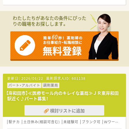
いただけます。
わたしたちがあなたの条件にぴった
りの職場をお探しします。
更新日：
2026/06/22
薬剤師求人ID：
601138
パート・アルバイト
調剤薬局
【岸和田市】≪医療モール内のキレイな薬局≫ＪＲ東岸和田
駅近く♪パート募集！
検討リストに追加
駅チカ
土日休み(相談可含む)
未経験可
ブランク可
Ｗワーク可