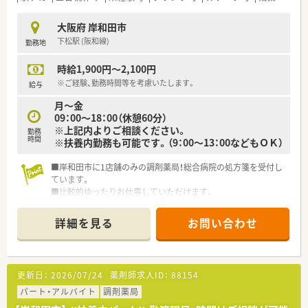
大阪府 岸和田市
下松駅 (阪和線)
勤務地
時給1,900円～2,100円
※ご経験、勤務時間等を考慮いたします。
給与
月～金
09：00～18：00（休憩60分）
※上記内よりご相談ください。
勤務
時間
※扶養内勤務も可能です。（9：00～13：00などもＯＫ）
■岸和田市に1店舗のみの調剤薬局！総合病院の処方箋を受付し
ています。
■比較的ゆったりお仕事していただけます。
■土日祝は定休日ですので、土曜出勤の必要もありません。
詳細を見る
お問い合わせ
更新日：
2026/07/24
薬剤師求人ID：
88154
パート・アルバイト
調剤薬局