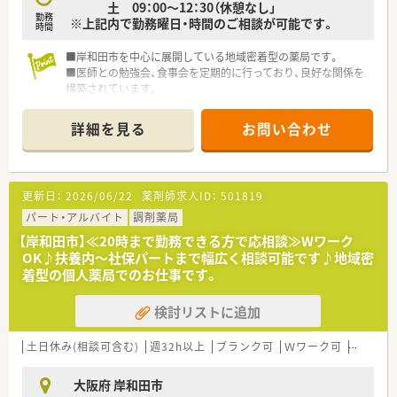
土 09：00～12：30（休憩なし」
勤務
※上記内で勤務曜日・時間のご相談が可能です。
時間
■岸和田市を中心に展開している地域密着型の薬局です。
■医師との勉強会、食事会を定期的に行っており、良好な関係を
構築されています。
■近隣に複数店舗がありますので、急なお休みにも対応していた
だけます。
詳細を見る
お問い合わせ
■独立開業支援も行っていらっしゃいます。
更新日：
2026/06/22
薬剤師求人ID：
501819
パート・アルバイト
調剤薬局
【岸和田市】≪20時まで勤務できる方で応相談≫Wワーク
OK♪扶養内～社保パートまで幅広く相談可能です♪地域密
着型の個人薬局でのお仕事です。
検討リストに追加
土日休み(相談可含む)
週32h以上
ブランク可
Ｗワーク可
残業なし
大阪府 岸和田市