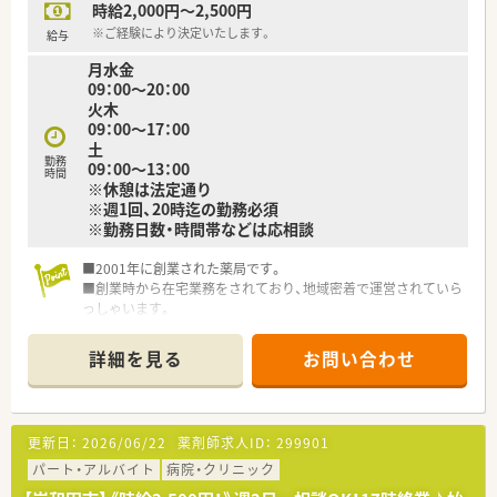
時給2,000円～2,500円
※ご経験により決定いたします。
給与
月水金
09：00～20：00
火木
09：00～17：00
土
勤務
09：00～13：00
時間
※休憩は法定通り
※週1回、20時迄の勤務必須
※勤務日数・時間帯などは応相談
■2001年に創業された薬局です。
■創業時から在宅業務をされており、地域密着で運営されていら
っしゃいます。
■急なお休み等にも対応していただけますので、お子様のいらっ
しゃる方でも安心してご勤務していただけます。
詳細を見る
お問い合わせ
■医師との関係も良好な為、疑義照会も行いやすい環境です。
■独立支援も行っていますので、様々な経営ノウハウが学べま
す。
更新日：
2026/06/22
薬剤師求人ID：
299901
パート・アルバイト
病院・クリニック