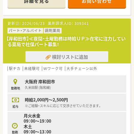
詳細を見る
お問い合わせ
■代表者は、60代女性社長様で働きながら3人の子育てを経験さ
れております為、女性薬剤師様の働き方については、ライフイベ
ントに合わせてご相談して頂けます。
■社長のお人柄で当法人様へ入社される方が非常に多いのも特
更新日：
2026/06/23
薬剤師求人ID：
309341
徴です。
■出店形態はマンツーマン型が多く、患者様のご家族各世代から
パート・アルバイト
調剤薬局
処方箋を応需する地域密着型の薬局です。
【岸和田市】≪夜間・土曜勤務は時給ＵＰ≫在宅に注力してい
■エリア制を取られており、各エリアにマネージャーを配置！何
る薬局で社保パート募集！
かあった際にもサポートして頂ける安心も体制です。
検討リストに追加
◇在宅業務について◇
■在宅業務にも積極的に取り組んでおられ、在宅チームを作り全
店で統一して在宅業務のノウハウを生かせるよう取り組まれて
駅チカ
未経験可
Ｗワーク可
大手チェーン以外
います。
■口コミを聞いてお願いしたい！と社名を名指しする施設様から
大阪府 岸和田市
の要望が多いので、施設様との関係性も非常に良好です。
久米田駅 (阪和線)
勤務地
■往診同行・カンファレンス等のご経験も積んで頂けます♪
■32店舗中30店舗が在宅（居宅・施設）対応しています。
時給2,000円～2,500円
■2022年現在、全店舗で約200施設対応！
※ご経験・スキルに応じて交渉させていただきます。
給与
＼＼ こんな店舗です ／／
月火水金
■病院門前の綺麗な薬局です◎
09：00～19：00
■平日/18：00、土/13:00までの開局で働きやすい環境です♪
木土
■在宅業務にも注力されていらっしゃいます！
09：00～13：00
勤務
┗事務センターを配置し、在宅報告書等の事務作業を減らす取り