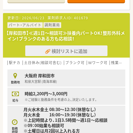
＼＼こんな薬局です／／
■東岸和田駅から徒歩3分と好アクセス♪駅近ですが車通勤も可
更新日：
2026/06/23
薬剤師求人ID：
401679
能です！
■内科の処方箋をメインに30枚/日程度の処方箋を受けていま
パート・アルバイト
調剤薬局
す。
【岸和田市】≪週1日～相談可≫扶養内パートOK！整形外科メ
■現状では薬剤師1名体制・事務1～2名体制で薬局を運営してい
イン！ブランクのある方も応相談！
ます。
■OTCや漢方・生薬の取り扱いも豊富で、健康サポート薬局とし
検討リストに追加
て漢方を中心として健康相談も行っています。
＼＼こんな働き方です／／
駅チカ
土日休み(相談可含む)
ブランク可
Ｗワーク可
残業なし(ほぼなし含む)
■勤務時間や日数は相談可能です。ご家庭の事情やご希望の働
き方に合わせてお話を聞いていただけます。
大阪府 岸和田市
■夜、土曜日にご勤務いただける方を優先的に時給UPが可能！
和泉大宮駅 (南海本線)
勤務地
時給2,200円～3,000円
※ご経験と勤務条件を考慮の上、決定いたします。
給与
月火水木金土 08:30〜12:30（休憩なし）
月火木金 16:00〜19:30（休憩なし）
※上記時間より、1日3.5時間～週1日～応相談
※09：00始業も相談可
勤務
※土曜日は月2回以上入れる方
時間