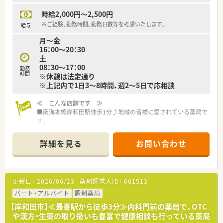
時給2,000円～2,500円
※ご経験、勤務時間、勤務日数等を考慮いたします。
給与
月～金
16：00～20：30
土
08：30～17：00
勤務
時間
※休憩は法定通り
※上記内で1日3～8時間、週2～5日で応相談
≪ こんな店舗です ≫
■南海本線岸和田駅徒歩1分♪地域の皆様に愛されている薬局で
す。
南口が一番近いですが、通勤前のちょっとしたお買い物をしたい
時は中央出口東側から出ていただくと、コンビニやドラッグスト
詳細を見る
お問い合わせ
アがあり便利です。
■人員配置が充実している為、薬剤師の働きやすさはもちろん、
患者様からも待ち時間も短いと好評価いただけています。
更新日：
2026/06/23
薬剤師求人ID：
661513
≪ 業務内容 ≫
■１日の平均処方箋枚数は200枚。（4500枚/月）
パート・アルバイト
調剤薬局
枚数だけを見ると多く感じますが、一人あたりは25枚程度です
【岸和田市】≪最寄駅から徒歩3分≫内科門前の薬局で、OTC
のでご安心くださいませ。
や漢方・生薬の取り扱いも豊富で健康相談も行っている薬局
■薬剤師は常勤7名、パート2名の常時８名体制！