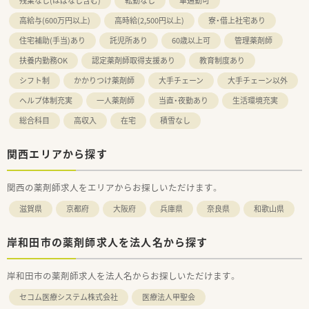
残業なし(ほぼなし含む)
転勤なし
車通勤可
高給与(600万円以上)
高時給(2,500円以上)
寮・借上社宅あり
住宅補助(手当)あり
託児所あり
60歳以上可
管理薬剤師
扶養内勤務OK
認定薬剤師取得支援あり
教育制度あり
シフト制
かかりつけ薬剤師
大手チェーン
大手チェーン以外
ヘルプ体制充実
一人薬剤師
当直・夜勤あり
生活環境充実
総合科目
高収入
在宅
積雪なし
関西エリアから探す
関西の薬剤師求人をエリアからお探しいただけます。
滋賀県
京都府
大阪府
兵庫県
奈良県
和歌山県
岸和田市の薬剤師求人を法人名から探す
岸和田市の薬剤師求人を法人名からお探しいただけます。
セコム医療システム株式会社
医療法人甲聖会