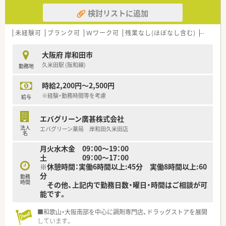
検討リストに追加
未経験可
ブランク可
Ｗワーク可
残業なし(ほぼなし含む)
車通勤
大阪府 岸和田市
久米田駅 (阪和線)
勤務地
時給2,200円～2,500円
※経験・勤務時間等を考慮
給与
エバグリーン廣甚株式会社
法人
エバグリーン薬局 岸和田久米田店
名
月火水木金 09：00～19：00
土 09：00～17：00
※休憩時間：実働6時間以上:45分 実働8時間以上:60
分
勤務
時間
その他、上記内で勤務日数・曜日・時間はご相談が可
能です。
■和歌山・大阪南部を中心に調剤専門店、ドラッグストアを展開
しています。