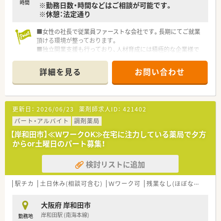
時間
※勤務日数・時間などはご相談が可能です。
組みを始められている店舗です。
※休憩：法定通り
■女性の社長で従業員ファーストな会社です。長期にてご就業
頂ける環境が整っております。
■独立開業支援も行っており、人材育成には積極的な企業様で
す。
■門前の医師との関係性も良好な為、疑義照会なども行いやすい
詳細を見る
お問い合わせ
環境です。
■医師との勉強会、食事会も定期的に開催（月1回程度）
■薬剤師の方と事務の方の関係性も良好で、働きやすい環境が整
っています。
更新日：
2026/06/23
薬剤師求人ID：
421402
■急病など急な事にも対応頂ける環境です。
（各店舗30分圏内の距離の為応援体制も整っています。）
パート・アルバイト
調剤薬局
■勤続年数が15年以上の方など長く勤務されている方も多いで
【岸和田市】≪WワークOK≫在宅に注力している薬局で夕方
す。
からor土曜日のパート募集！
検討リストに追加
駅チカ
土日休み(相談可含む)
Ｗワーク可
残業なし(ほぼなし含む)
大阪府 岸和田市
岸和田駅 (南海本線)
勤務地