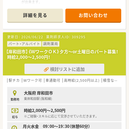
が出来ます。
■在宅にも力を入れている薬局様ですので、在宅経験を積むこと
が可能です。
詳細を見る
お問い合わせ
更新日：
2026/06/22
薬剤師求人ID：
309295
パート・アルバイト
調剤薬局
【岸和田市】《ＷワークＯＫ》夕方～or土曜日のパート募集！
時給2,000～2,500円！
検討リストに追加
駅チカ
Ｗワーク可
車通勤可
高時給(2,500円以上)
積雪なし
シフ
大阪府 岸和田市
東岸和田駅 (阪和線)
勤務地
時給2,000円～2,500円
※ご経験・スキルに応じて交渉させていただきます。
給与
月火水金 09：00～19：30（休憩60分）