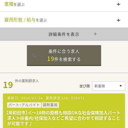
業種
を選ぶ
雇用形態 / 給与
を選ぶ
詳細条件を表示
条件に合う求人
19
件を
検索する
19
件の薬剤師求人
並び順
更新日：
2026/07/24
薬剤師求人ID：
559571
パート・アルバイト
調剤薬局
【岸和田市】≪～18時の勤務も相談OKな社会保険加入パート
求人≫扶養内/社保加入などご希望に合わせて相談すること
が可能です♪