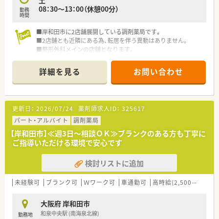
土
08：30～13：00（休憩00分）
勤務
時間
■岸和田市に2店舗展開している調剤薬局です。
■2店舗とも近隣にある為、転居を伴う異動はありません。
■整形外科メインの店舗となります。
～こんな方にオススメ！～
詳細を見る
お問い合わせ
■空いた時間を有効活用したいＷワーク希望者の方にオススメ
の求人です。
更新日：
2026/07/24
薬剤師求人ID：
325617
パート・アルバイト
調剤薬局
【岸和田市】≪週3日～相談ＯＫ≫ブランクのある方も丁寧に
ご指導いただける環境で安心です
検討リストに追加
未経験可
ブランク可
Ｗワーク可
車通勤可
高時給(2,500円以上)
大阪府 岸和田市
和泉中央駅 (南海泉北線)
勤務地