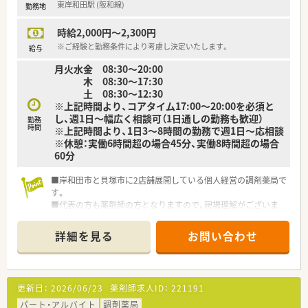
東岸和田駅 (阪和線)
勤務地
時給2,000円～2,300円
※ご経験と勤務条件により考慮し決定いたします。
給与
月火水金 08:30～20:00
木 08:30～17:30
土 08:30～12:30
※上記時間より、コアタイム17:00～20:00を必須と
し、週1日～幅広く相談可（1日通しの勤務も歓迎）
勤務
時間
※上記時間より、1日3～8時間の勤務で週1日～応相談
※休憩：実働6時間超の場合45分、実働8時間超の場合
60分
■岸和田市と貝塚市に2店舗展開している個人経営の調剤薬局で
す。
■代表の方も薬剤師の方となりますので、現場理解がございま
す。大阪府薬剤師会の理事もされており情報量も豊富です。
■現在は2店舗展開ですが、今後も出店をしていく予定です。在
詳細を見る
お問い合わせ
宅にも注力をしていき、より地域に密着した薬局を目指していら
っしゃいます。
■人物重視での選考を重視！
職員の関係性が良く、風通しの良い職場です。
更新日：
2026/06/23
薬剤師求人ID：
221191
パート・アルバイト
調剤薬局