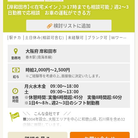
【岸和田市】≪在宅メイン♪≫17時までも相談可能♪週2～3
日勤務で応相談 お車の運転ができる方
検討リストに追加
駅チカ
土日休み(相談可含む)
未経験可
ブランク可
Ｗワーク可
大阪府 岸和田市
春木駅 (南海本線)
勤務地
時給2,000円～2,500円
※ご経験等を考慮の上、面接後に決定いたします。
給与
月火水木金 09：00～18：00
土 09：00～13：00
※休憩時間：実働6時間超:45分 実働8時間超:60分
勤務
時間
※1日4～8ｈ、週2～3日のシフト制勤務
＼＼ こんな会社です ／／
■2004年設立、大阪エリアを中心に和歌山県、石川県を含め32
店舗に展開しています。
■店舗異動は相談の上でとなりますので、無理な店舗配属はござ
いません！