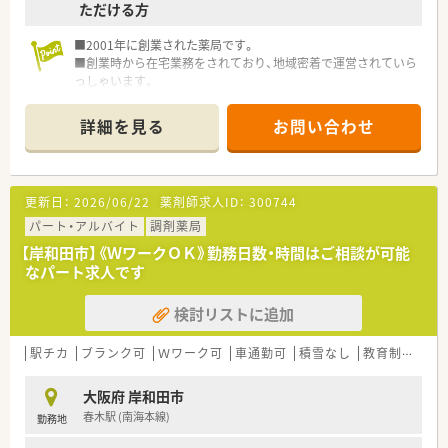
ただける方
■2001年に創業された薬局です。
■創業時から在宅業務をされており、地域密着で運営されていら
っしゃいます。
■急なお休み等にも対応していただけますので、お子様のいらっ
しゃる方でも安心してご勤務していただけます。
詳細を見る
お問い合わせ
■医師との関係も良好な為、疑義照会も行いやすい環境です。
■独立支援も行っていますので、様々な経営ノウハウが学べま
す。
更新日：
2026/06/22
薬剤師求人ID：
300744
パート・アルバイト
調剤薬局
【岸和田市】《ＷワークＯＫ》勤務日数・時間はご相談が可能
なパート求人です
検討リストに追加
駅チカ
ブランク可
Ｗワーク可
車通勤可
積雪なし
教育制度あり
大阪府 岸和田市
春木駅 (南海本線)
勤務地