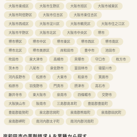
大阪市東成区
大阪市生野区
大阪市旭区
大阪市城東区
大阪市阿倍野区
大阪市住吉区
大阪市東住吉区
大阪市西成区
大阪市淀川区
大阪市鶴見区
大阪市住之江区
大阪市平野区
大阪市北区
大阪市中央区
堺市
堺市堺区
堺市中区
堺市東区
堺市西区
堺市南区
堺市北区
堺市美原区
岸和田市
豊中市
池田市
吹田市
泉大津市
高槻市
貝塚市
守口市
枚方市
茨木市
八尾市
泉佐野市
富田林市
寝屋川市
河内長野市
松原市
大東市
和泉市
箕面市
柏原市
羽曳野市
門真市
摂津市
高石市
藤井寺市
東大阪市
泉南市
四條畷市
交野市
大阪狭山市
阪南市
三島郡島本町
豊能郡豊能町
豊能郡能勢町
泉北郡忠岡町
泉南郡熊取町
泉南郡田尻町
泉南郡岬町
南河内郡太子町
南河内郡河南町
岸和田市の薬剤師求人を業種から探す