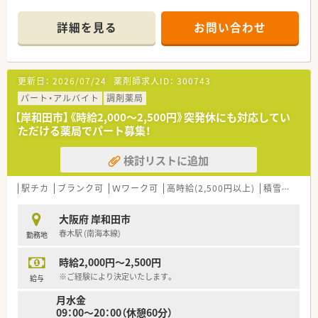
■急なお休み等にも対応していただけますので、お子様のいらっ
しゃる方でも安心してご勤務していただけます。
詳細を見る
お問い合わせ
■医師との関係も良好な為、疑義照会も行いやすい環境です。
■独立支援も行っていますので、様々な経営ノウハウが学べま
す。
更新日：
2026/07/24
薬剤師求人ID：
300743
パート・アルバイト
調剤薬局
【岸和田市】《時給2,000～2,500円》突発休にも対応してい
ただける薬局でパート募集！
検討リストに追加
駅チカ
ブランク可
Ｗワーク可
高時給(2,500円以上)
積雪なし
シ
大阪府 岸和田市
春木駅 (南海本線)
勤務地
時給2,000円～2,500円
※ご経験により決定いたします。
給与
月水金
09：00～20：00（休憩60分）