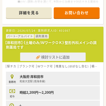
■OTC・調剤・在宅を通じて、予防から治療まで対応できる薬局を
展開しています。
■今後はドラッグ併設薬局を増やしていく予定です。
詳細を見る
お問い合わせ
更新日：
2026/07/24
薬剤師求人ID：
401667
パート・アルバイト
調剤薬局
【岸和田市】《土曜のみ/ＷワークＯＫ》整形外科メインの調
剤薬局です
検討リストに追加
駅チカ
ブランク可
Ｗワーク可
残業なし(ほぼなし含む)
積雪なし
大阪府 岸和田市
和泉大宮駅 (南海本線)
勤務地
時給2,200円～2,200円
給与