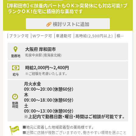
ます。
【岸和田市】≪扶養内パートもＯＫ≫突発休にも対応可能！ブ
■薬局の他にドラッグストアや訪問介護も行っており、異職種連
ランクＯＫ！在宅に積極的な薬局です
携が社内で当たり前のように行われております。
薬剤師の他に医者、看護師、ヘルパーやケアマネに管理栄養士も
検討リストに追加
在籍しています。
■周辺エリアにも店舗があり応援の人員体制が充実しています
ので、有給や急な休みも取得しやすい環境です。
ブランク可
Ｗワーク可
車通勤可
高時給(2,500円以上)
積雪なし
大阪府 岸和田市
和泉中央駅 (南海泉北線)
勤務地
時給2,000円～2,400円
※ご経験を考慮いたします。
給与
月火水金
09：00～20：00（休憩60分）
木
09：00～18：00（休憩60分）
勤務
土
時間
09：00～13：00（休憩00分）
※上記内で勤務日数・曜日・時間はご相談が可能です。
■地元に密着した地域密着型の薬局様です。
■近隣に店舗が複数ございますので、働きやすい環境を選ぶこと