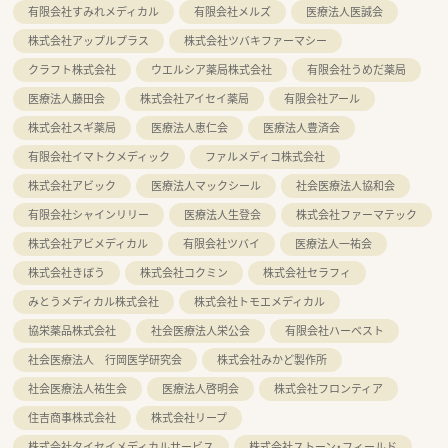
有限会社すみれメディカル
有限会社メルズ
医療法人医誠会
株式会社アップルプラス
株式会社ツバキファーマシー
クラフト株式会社
ウエルシア薬局株式会社
有限会社うめだ薬局
医療法人藤田会
株式会社アイセイ薬局
有限会社アール
株式会社スギ薬局
医療法人恵仁会
医療法人豊済会
有限会社イマトクメディック
ファルメディコ株式会社
株式会社アビック
医療法人マックシール
社会医療法人協和会
有限会社シャインリリー
医療法人生登会
株式会社ファーマテック
株式会社アビメディカル
有限会社ツバイ
医療法人一祐会
株式会社きぼう
株式会社コクミン
株式会社セラフィ
みとうメディカル株式会社
株式会社トモエメディカル
協栄薬品株式会社
社会医療法人栄公会
有限会社ハーベスト
社会医療法人 行岡医学研究会
株式会社みかど製作所
社会医療法人祐生会
医療法人啓明会
株式会社フロンティア
住吉商事株式会社
株式会社リープ
株式会社タイセイメディカルサービス
株式会社ストーン・フィールド