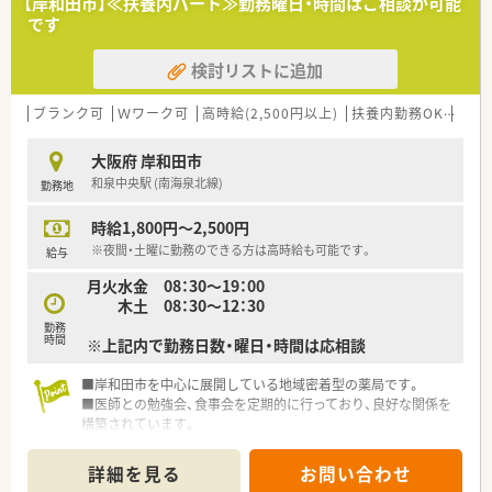
【岸和田市】≪扶養内パート≫勤務曜日・時間はご相談が可能
です
検討リストに追加
ブランク可
Ｗワーク可
高時給(2,500円以上)
扶養内勤務OK
教育
大阪府 岸和田市
和泉中央駅 (南海泉北線)
勤務地
時給1,800円～2,500円
※夜間・土曜に勤務のできる方は高時給も可能です。
給与
月火水金 08：30～19：00
木土 08：30～12：30
勤務
時間
※上記内で勤務日数・曜日・時間は応相談
■岸和田市を中心に展開している地域密着型の薬局です。
■医師との勉強会、食事会を定期的に行っており、良好な関係を
構築されています。
■近隣に複数店舗がありますので、急なお休みにも対応していた
だけます。
詳細を見る
お問い合わせ
■独立開業支援も行っていらっしゃいます。