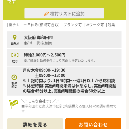
です
いろいろな考えを持った方と働けるのは、ご自身の刺激にもなり
ます。
検討リストに追加
■主に内科, 外科, 消化器科, 整形外科, 眼科, 在宅(施設)がメイン
となり、担当施設は100名程になります。
駅チカ
土日休み(相談可含む)
ブランク可
Ｗワーク可
残業なし(ほぼなし含む)
≪ こんな会社です ≫
■南大阪を中心に5店舗を展開している地域密着型の薬局です。
大阪府 岸和田市
■在宅業務に注力されており、注射ポンプも使用するため、1店
東岸和田駅 (阪和線)
勤務地
舗を除き、全店舗で無菌調剤室を完備！
個人在宅の患者数は約200名、医療依存度の高い患者層(70％が
時給2,000円～2,500円
癌患者、他に神経難病など）が多く、近畿大学や野江病院などと
連携しながらドクターとの往診同行も行っております。
※ご経験と勤務条件により考慮し決定いたします。
給与
■定期的に勉強会、学会参加を行うなど、会社として薬剤師のス
月火木金09：00～19：30
キルアップに力を入れております。
土09：00～13：00
■2ヶ月に一回、地域の方に向けた健康教室を開催されています
※上記時間より、1日4時間～・週2日以上から応相談
(参加費は無料)
勤務
※休憩時間：実働6時間未満は休憩なし、実働6時間超
直近のテーマは「日焼けについて」「日焼けと食事」などがござい
時間
の場合45分以上、実働8時間超の場合60分以上
ます(管理栄養士も在籍)
■ベテランの薬剤師が多数在籍されており、ブランクがある方で
＼＼こんな会社です／／
も教えて頂ける環境です。
■岸和田市と泉大津市に計2店舗構える個人経営の調剤薬局で
■残業もしっかり管理！1分単位で支給されます。
す。
■岸和田市にある岸和田薬局では漢方生薬の取り扱いも多数で、
西洋だけでなく東洋医学のノウハウも活かしながら患者様の健
詳細を見る
お問い合わせ
康サポートをしています。