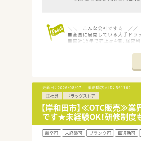
＼＼ こんな会社です☆ ／／
■全国に展開している大手ドラ
■直近15年で売上高4倍、経常
■調剤併設のドラッグストア、
繋がっています。
■連休の取得も可能！有給休暇
■「社員購買割引制度」もござい
■プラチナくるみんマークも取
女ともに働きやすい社風です。
■女性のワーク・ライフ・バラン
更新日：
2026/08/07
薬剤師求人ID：
561762
正社員
ドラッグストア
＼＼ こんな業務内容です☆ 
■OTC販売のみのお仕事です。
【岸和田市】≪OTC販売≫
■OTCカウンセリングや医薬品
です★未経験OK！研修制度
■お客様には売り上げや利益に
＼＼ こんなお店です☆ ／／
新卒可
未経験可
ブランク可
車通勤可
■岸和田駅から徒歩で11分・車