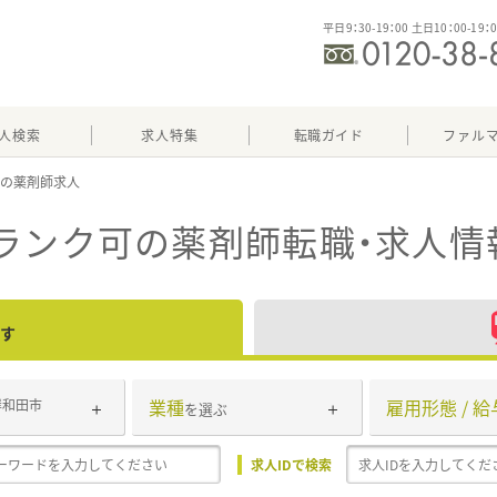
平日9：30-19：00 土日10：00-19：
人検索
求人特集
転職ガイド
ファル
可
ランク可
の薬剤師転職・求人情
す
業種
雇用形態 / 給
岸和田市
を選ぶ
求人IDで検索