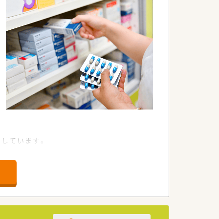
示すことができます。
！
定しています。
な店舗のスタイルが安定・成長・高収益に
です。
ちろん、男性の育休取得者もいるなど男
」(最高位である3段階目)を取得。