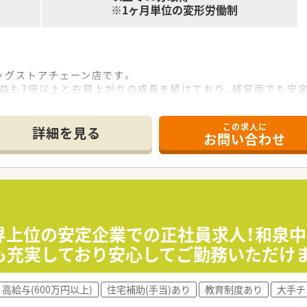
※1ヶ月単位の変形労働制
ッグストアチェーン店です。
利益も3倍以上と右肩上がりの成長を続けており、経営面でも安
病院門前やクリニックモール併設、駅前型や郊外型店舗など様々
この求人に
についても部署ごとに取得状況を管理・取得を徹底しています。
詳細を見る
お問い合わせ
ます。医薬品・化粧品・日用雑貨などを社員価格での購入が可能
得しており、子育てをサポートしている企業のため女性の方はも
スを推進する優良企業として、厚生労働省認定の「えるぼしマーク
／／
調剤業務はございません。
業界上位の安定企業での正社員求人！和泉
管理業務・メンテナンス等をお願いいたします。
も充実しており安心してご勤務いただけ
とらわれないカウンセリングを実施できるよう、時間もしっかり
高給与(600万円以上)
住宅補助(手当)あり
教育制度あり
大手チ
で4分ほどの立地！お近くに大型ショッピングモールがございま