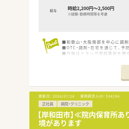
時給2,200円～2,500円
給与
※経験・勤務時間等を考慮
■和歌山・大阪南部を中心に調
■OTC・調剤・在宅を通じて、
■今後はドラッグ併設薬局を増
更新日：
2026/07/24
薬剤師求人ID：
534196
正社員
病院・クリニック
【岸和田市】≪院内保育所あ
境があります