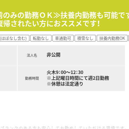
／／
調剤業務はございません。
午前のみの勤務ＯＫ≫扶養内勤務も可能で
管理業務・メンテナンス等をお願いいたします。
復帰されたい方におススメです！
とらわれないカウンセリングを実施できるよう、時間もしっかり
(ほぼなし含む)
転勤なし
車通勤可
積雪なし
扶養内勤務OK
の立地です。お車通勤が便利です♪
ち並んでいます☆ご通勤前後などにも用事を済ませやすい環境！
にとらわれることがないため、お客様に最も適切な選択を誠実に
非公開
法人名
に考えた接客をしたいとお考えの方にもおすすめしたい求人です
☆ ／／
火木9：00～12：30
わりたい方！
※上記曜日時間にて週2日勤務
勤務時間
い方！
※休憩は法定通り
業で働きたい方！
、ブランクのある方も安心してお勤めしていただける環境です。