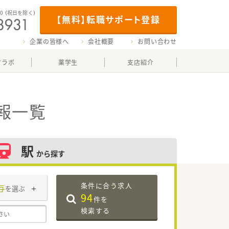
00
（祝日を除く）
【無料】転職サポート登録
企業の皆様へ
会社概要
お問い合わせ
マラボ
薬学生
支店紹介
報一覧
駅
から探す
条件に合う求人
与
を選ぶ
94
件を
検索する