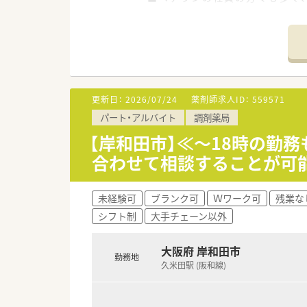
■社員間も良好な関係を構築し
■助け合いの文化があり、職種
＼＼こんな働き方です／／
■調剤・監査・服薬指導が主な業
■ベテランの調剤事務の方がお
更新日：
2026/07/24
薬剤師求人ID：
559571
＼＼こんな方におススメ／／
パート・アルバイト
調剤薬局
■プライベート、ご家庭を優先
■人間関係を優先してお仕事を
【岸和田市】≪～18時の勤
合わせて相談することが可
未経験可
ブランク可
Ｗワーク可
残業な
シフト制
大手チェーン以外
大阪府 岸和田市
勤務地
久米田駅 (阪和線)