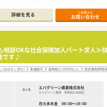
ていますので、落ち着いた雰囲気の中でしっかりと経験を積んで
間を超えて協力し合いながら仕事する風土がございます。
この求人に
詳細を見る
お問い合わせ
務内容となります。
られますので、在庫管理等の管理業務は無く、調剤業務に専念し
してお勤めされたい方
お探しの方
務も相談OKな社会保険加入パート求人≫
能です♪
し(ほぼなし含む)
車通勤可
高時給(2,500円以上)
認定薬剤師取
エバグリーン廣甚株式会社
法人名
エバグリーン薬局 岸和田久米田店
月火水木金 09：00～19：00