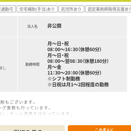
車通勤可
住宅補助(手当)あり
託児所あり
認定薬剤師取得支援あ
非公開
法人名
月～日・祝
08：00～16：30（休憩60分）
月～日・祝
08：00～翌08：30（休憩180分）
勤務時間
月～金
致し
11：30～20：00（休憩60分）
※シフト制勤務
※日祝は月1～2回程度の勤務
調剤もございます。
ング業務も行っています。
施し、チーム連携をはかっています。
子さんをお預けできる保育施設があります。
この求人に