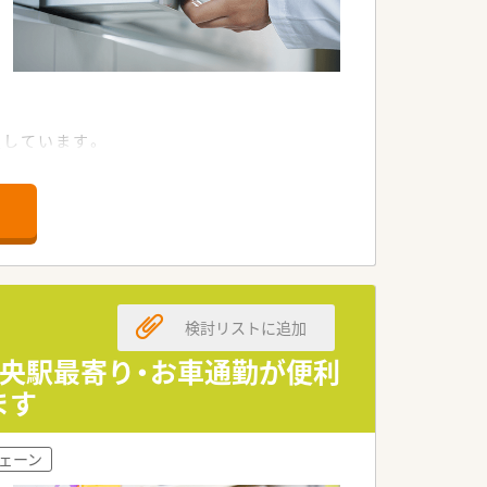
定しています。
な店舗のスタイルが安定・成長・高収益に
です。
ちろん、男性の育休取得者もいるなど男
」(最高位である3段階目)を取得。
検討リストに追加
中央駅最寄り・お車通勤が便利
ます
確保されています。
ェーン
す。