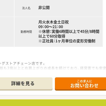
ので、お車通勤も便利です♪
にとらわれることがないため、お客様に最も適切な選択を誠実に
非公開
法人名
に考えた接客をしたいとお考えの方にもおすすめしたい求人です
☆ ／／
月火水木金土日祝
わりたい方！
09：00～21：00
い方！
※休憩：実働6時間以上で45分/8時間
勤務時間
業で働きたい方！
以上で60分取得
※正社員：1ヶ月単位の変形労働制
ッグストアチェーン店です。
利益も3倍以上と右肩上がりの成長を続けており、経営面でも安
病院門前やクリニックモール併設、駅前型や郊外型店舗など様々
この求人に
についても部署ごとに取得状況を管理・取得を徹底しています。
詳細を見る
お問い合わせ
ます。医薬品・化粧品・日用雑貨などを社員価格での購入が可能
得しており、子育てをサポートしている企業のため女性の方はも
スを推進する優良企業として、厚生労働省認定の「えるぼしマーク