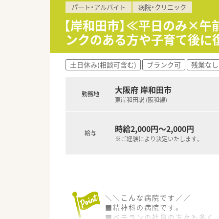
パート・アルバイト
病院・クリニック
＼＼ こんな業務内容です☆ 
■OTC販売のみのお仕事です。
【岸和田市】≪平日のみ×
■OTCカウンセリングや医薬品
ンクのある方や子育て後に
■お客様には売り上げや利益に
＼＼ こんなお店です☆ ／／
土日休み(相談可含む)
ブランク可
残業なし
■和泉中央駅から車で10分ほど
■近隣にスーパー、飲食店が立
■個人ノルマの設定がなく売上
大阪府 岸和田市
勤務地
■薬剤師として、お客様を第一
東岸和田駅 (阪和線)
＼＼ こんな方にオススメです
■セルフメディケーションに携
時給2,000円～2,000円
給与
■OTC販売のご経験を活かした
※ご経験により決定いたします。
■福利厚生が整っている大手企
＼＼こんな病院です／／
■精神科の病院です。
■ベテランの社員の方々も多く