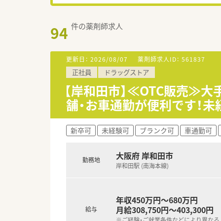
件の薬剤師求人
94
更新日：
2026/08/07
薬剤師求人ID：
561837
正社員
ドラッグストア
【岸和田市】≪OTC販売≫
舗・お車通勤が便利です！未
新卒可
未経験可
ブランク可
車通勤可
大阪府 岸和田市
勤務地
岸和田駅 (南海本線)
年収450万円～680万円
月給308,750円～403,300円
給与
※ご経験・ご就業条件などにより異なる