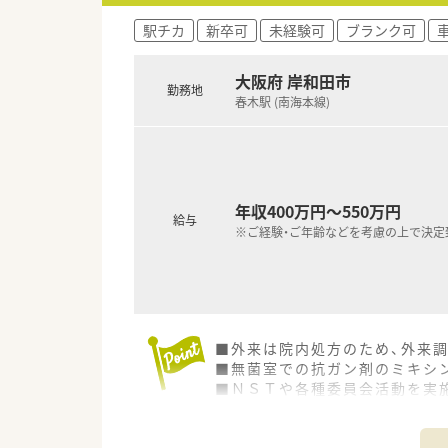
駅チカ
新卒可
未経験可
ブランク可
大阪府 岸和田市
勤務地
春木駅 (南海本線)
年収400万円～550万円
給与
※ご経験・ご年齢などを考慮の上で決定
■外来は院内処方のため、外来
■無菌室での抗ガン剤のミキシ
■ＮＳＴや各種委員会活動を実
■乳幼児から学童保育まで、お