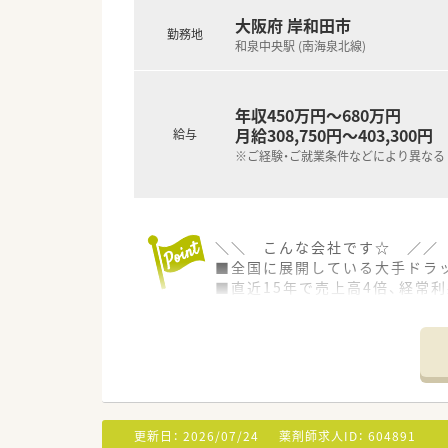
■広い駐車場が完備されている
■個人ノルマの設定がなく売上
大阪府 岸和田市
勤務地
■薬剤師として、お客様を第一
和泉中央駅 (南海泉北線)
＼＼ こんな方にオススメです
■セルフメディケーションに携
年収450万円～680万円
■OTC販売のご経験を活かした
月給308,750円～403,300円
給与
■福利厚生が整っている大手企
※ご経験・ご就業条件などにより異なる
＼＼ こんな会社です☆ ／／
■全国に展開している大手ドラ
■直近15年で売上高4倍、経常
■調剤併設のドラッグストア、
繋がっています。
■連休の取得も可能！有給休暇
■「社員購買割引制度」もござい
■プラチナくるみんマークも取
女ともに働きやすい社風です。
■女性のワーク・ライフ・バラン
更新日：
2026/07/24
薬剤師求人ID：
604891