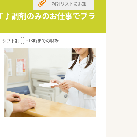
検討リストに追加
す♪調剤のみのお仕事でブラ
確保されています。
シフト制
~18時までの職場
示すことができます。
！