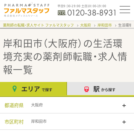
平日9：30-19：00 土日10：00-19：00
薬剤師の転職・求人サイト ファルマスタッフ
大阪府
岸和田市
生活環境
岸和田市（大阪府）の生活環
境充実
の薬剤師転職・求人情
報一覧
エリア
駅
で探す
から探す
都道府県
大阪府
市区町村
岸和田市