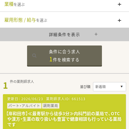
業種
を選ぶ
雇用形態 / 給与
を選ぶ
詳細条件を表示
条件に合う求人
1
件を
検索する
1
件の薬剤師求人
並び順
更新日：
2026/06/23
薬剤師求人ID：
661513
パート・アルバイト
調剤薬局
【岸和田市】≪最寄駅から徒歩3分≫内科門前の薬局で、OTC
や漢方・生薬の取り扱いも豊富で健康相談も行っている薬局
です