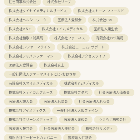
住吉商事株式会社
株式会社リープ
株式会社タイセイメディカルサービス
株式会社ストーン・フィールド
株式会社ヘルシーワーク
医療法人愛和会
株式会社PMC
株式会社M＆C
株式会社エイムメディカル
医療法人康生会
株式会社和歌ノ浦薬局
株式会社ファーネス
有限会社おづ薬局
株式会社EPファーマライン
株式会社エーエム・サポート
株式会社ジャパンファーマシー
株式会社アクセスライフ
医療法人愛賛会
株式会社真上
一般社団法人ファーマメイトにじ・おおさか
有限会社スマイルメディカル
株式会社Y'sメディカル
株式会社メディカルクルーズ
株式会社フタバ
社会医療法人仙養会
医療法人誠人会
医療法人若葉会
社会医療法人若弘会
株式会社アイメディクス
一般社団法人大阪ファイン
株式会社グリーンメディック
医療法人渡辺会
うえろく株式会社
医療法人藤井会
社会医療法人盛和会
株式会社リメディ
有限会社エーゼットカンパニー
医療法人仁悠会