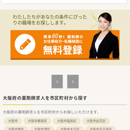
＼＼こんな薬局です／／
■東岸和田駅から徒歩3分と好アクセス♪駅近ですが車通勤も可
能です！
わたしたちがあなたの条件にぴった
■内科の処方箋をメインに30枚/日程度の処方箋を受けていま
りの職場をお探しします。
す。
■現状では薬剤師1名体制・事務1～2名体制で薬局を運営してい
ます。
■OTCや漢方・生薬の取り扱いも豊富で、健康サポート薬局とし
て漢方を中心として健康相談も行っています。
＼＼こんな働き方です／／
■勤務時間や日数は相談可能です。ご家庭の事情やご希望の働
き方に合わせてお話を聞いていただけます。
■夜、土曜日にご勤務いただける方を優先的に時給UPが可能！
大阪府の薬剤師求人を市区町村から探す
大阪府の薬剤師求人を市区町村からお探しいただけます。
大阪市
大阪市都島区
大阪市福島区
大阪市此花区
大阪市西区
大阪市港区
大阪市大正区
大阪市天王寺区