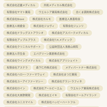
株式会社近畿メディカル
共和メディカル株式会社
有限会社ヤマト薬局
ウエルシア薬局株式会社
白くま調剤株式会社
株式会社Brave
株式会社カルモ
医療法人美喜和会
医療法人相愛会
株式会社ジョヴィ
有限会社ジュンリ
株式会社ドラッグストアウシオ
株式会社アスパークメディカル
有限会社アップルプラス
株式会社T.H.メディック
株式会社クリニカルサポート
公益財団法人浅香山病院
医療法人尽生会
エバグリーン廣甚株式会社
株式会社ウイングメディカル
株式会社アプリシェイト
有限会社アステラ
森下仁丹株式会社
メディパートナー株式会社
株式会社ハロー・ファーマウェイ
株式会社まつだ薬局
株式会社ユーアイファーマシー
株式会社グラン・ラフィネ
株式会社ロイン
株式会社アールピーエム
ウエルシア薬局株式会社
株式会社大美野開発
株式会社エイキ
有限会社テールアイランド
株式会社ユニスマイル
株式会社ハッピーハートフル