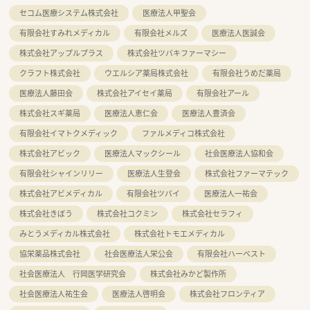
セコム医療システム株式会社
医療法人甲聖会
有限会社すみれメディカル
有限会社メルズ
医療法人医誠会
株式会社アップルプラス
株式会社ツバキファーマシー
クラフト株式会社
ウエルシア薬局株式会社
有限会社うめだ薬局
医療法人藤田会
株式会社アイセイ薬局
有限会社アール
株式会社スギ薬局
医療法人恵仁会
医療法人豊済会
有限会社イマトクメディック
ファルメディコ株式会社
株式会社アビック
医療法人マックシール
社会医療法人協和会
有限会社シャインリリー
医療法人生登会
株式会社ファーマテック
株式会社アビメディカル
有限会社ツバイ
医療法人一祐会
株式会社きぼう
株式会社コクミン
株式会社セラフィ
みとうメディカル株式会社
株式会社トモエメディカル
協栄薬品株式会社
社会医療法人栄公会
有限会社ハーベスト
社会医療法人 行岡医学研究会
株式会社みかど製作所
社会医療法人祐生会
医療法人啓明会
株式会社フロンティア