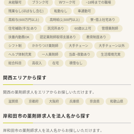
未経験可
ブランク可
Ｗワーク可
~18時までの職場
残業なし(ほぼなし含む)
転勤なし
車通勤可
高給与(600万円以上)
高時給(2,500円以上)
寮・借上社宅あり
住宅補助(手当)あり
託児所あり
60歳以上可
管理薬剤師
扶養内勤務OK
認定薬剤師取得支援あり
教育制度あり
シフト制
かかりつけ薬剤師
大手チェーン
大手チェーン以外
ヘルプ体制充実
一人薬剤師
当直・夜勤あり
生活環境充実
総合科目
高収入
在宅
積雪なし
関西エリアから探す
関西の薬剤師求人をエリアからお探しいただけます。
滋賀県
京都府
大阪府
兵庫県
奈良県
和歌山県
岸和田市の薬剤師求人を法人名から探す
岸和田市の薬剤師求人を法人名からお探しいただけます。