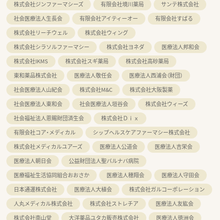
株式会社ジンファーマシーズ
有限会社境川薬局
サンテ株式会社
社会医療法人生長会
有限会社アイティーオー
有限会社すばる
株式会社リーチウェル
株式会社ウィング
株式会社シラソルファーマシー
株式会社ヨネダ
医療法人邦和会
株式会社IKMS
株式会社スギ薬局
株式会社高砂薬局
東和薬品株式会社
医療法人敬任会
医療法人西浦会（財団）
社会医療法人山紀会
株式会社M&C
株式会社大阪製薬
社会医療法人東和会
社会医療法人垣谷会
株式会社ウィーズ
社会福祉法人恩賜財団済生会
株式会社Ｄｉｘ
有限会社コア・メディカル
シップヘルスケアファーマシー株式会社
株式会社メディカルユアーズ
医療法人公道会
医療法人吉栄会
医療法人朝日会
公益財団法人聖バルナバ病院
医療福祉生活協同組合おおさか
医療法人穂翔会
医療法人守田会
日本通運株式会社
医療法人大植会
株式会社ガルコーポレーション
人丸メディカル株式会社
株式会社ストレチア
医療法人友紘会
株式会社南山堂
大洋薬品ユタカ販売株式会社
医療法人徳洲会