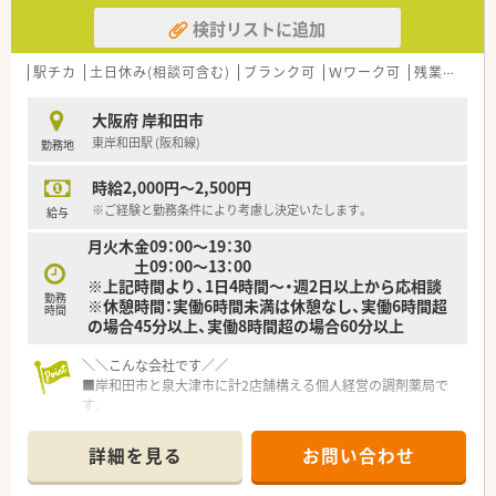
検討リストに追加
駅チカ
土日休み(相談可含む)
ブランク可
Ｗワーク可
残業なし(ほぼなし含む)
大阪府 岸和田市
東岸和田駅 (阪和線)
勤務地
時給2,000円～2,500円
※ご経験と勤務条件により考慮し決定いたします。
給与
月火木金09：00～19：30
土09：00～13：00
※上記時間より、1日4時間～・週2日以上から応相談
勤務
※休憩時間：実働6時間未満は休憩なし、実働6時間超
時間
の場合45分以上、実働8時間超の場合60分以上
＼＼こんな会社です／／
■岸和田市と泉大津市に計2店舗構える個人経営の調剤薬局で
す。
■岸和田市にある岸和田薬局では漢方生薬の取り扱いも多数で、
西洋だけでなく東洋医学のノウハウも活かしながら患者様の健
詳細を見る
お問い合わせ
康サポートをしています。