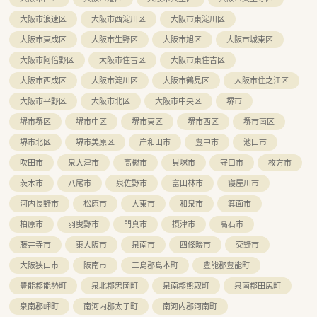
大阪市浪速区
大阪市西淀川区
大阪市東淀川区
大阪市東成区
大阪市生野区
大阪市旭区
大阪市城東区
大阪市阿倍野区
大阪市住吉区
大阪市東住吉区
大阪市西成区
大阪市淀川区
大阪市鶴見区
大阪市住之江区
大阪市平野区
大阪市北区
大阪市中央区
堺市
堺市堺区
堺市中区
堺市東区
堺市西区
堺市南区
堺市北区
堺市美原区
岸和田市
豊中市
池田市
吹田市
泉大津市
高槻市
貝塚市
守口市
枚方市
茨木市
八尾市
泉佐野市
富田林市
寝屋川市
河内長野市
松原市
大東市
和泉市
箕面市
柏原市
羽曳野市
門真市
摂津市
高石市
藤井寺市
東大阪市
泉南市
四條畷市
交野市
大阪狭山市
阪南市
三島郡島本町
豊能郡豊能町
豊能郡能勢町
泉北郡忠岡町
泉南郡熊取町
泉南郡田尻町
泉南郡岬町
南河内郡太子町
南河内郡河南町