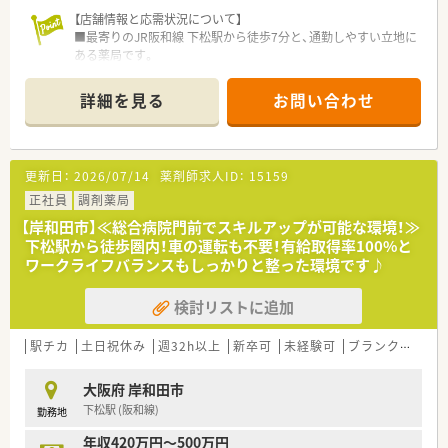
【店舗情報と応需状況について】
■最寄りのJR阪和線 下松駅から徒歩7分と、通勤しやすい立地に
ある薬局です。
■総合病院門前（処方箋の6割）とクリニック門前（4割）の両方を
経験できます。
詳細を見る
お問い合わせ
■1日60～70枚の処方箋を常時3名以上の体制で対応し、一人当
たり20枚程度とゆとりがあります。
【法人特徴について】
更新日：
2026/07/14
薬剤師求人ID：
15159
■大阪泉州地区を中心に12店舗を展開し、介護事業や温泉事業
も手掛ける安定企業です。
正社員
調剤薬局
■「患者様との時間」を大切にし、無理な在宅業務の拡大は行わ
【岸和田市】≪総合病院門前でスキルアップが可能な環境！≫
ない方針です。
下松駅から徒歩圏内！車の運転も不要！有給取得率100%と
■お人柄を重視した採用を行っており、離職率が低くアットホー
ワークライフバランスもしっかりと整った環境です♪
ムな社風が自慢です。
検討リストに追加
【求人情報について】
■ご経験やスキルを正当に評価し、年収420万円から540万円を
ご提示します。
駅チカ
土日祝休み
週32h以上
新卒可
未経験可
ブランク可
転
■年間休日は124日と非常に多く、有給消化率は98%以上と休み
をしっかり取れます。
大阪府 岸和田市
■賞与はありませんが、その分が年俸に含まれており、月々の収
下松駅 (阪和線)
勤務地
入が安定します。
年収420万円～500万円