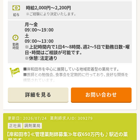
時給2,000円～2,200円
※ご経験により決定いたします。
給与
月～金
09：00～19：00
土
09：00～13：00
勤務
※上記時間内で1日4～8時間、週2～5日で勤務日数・曜
時間
日・時間はご相談が可能です。
※休憩：法定通り
■岸和田市を中心に展開している地域密着型の薬局です。
■医師との勉強会、食事会を定期的に行っており、良好な関係を
構築されています。
■近隣に複数店舗がありますので、急なお休みにも対応していた
だけます。
詳細を見る
お問い合わせ
■独立開業支援も行っていらっしゃいます。
更新日：
2026/07/24
薬剤師求人ID：
309279
正社員
調剤薬局
【岸和田市】≪管理薬剤師募集≫年収650万円も♪駅近の薬