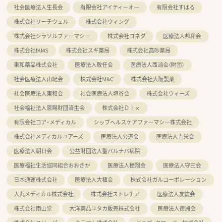
社会医療法人生長会
有限会社アイティーオー
有限会社すばる
株式会社リーチウェル
株式会社ウィング
株式会社シラソルファーマシー
株式会社ヨネダ
医療法人邦和会
株式会社IKMS
株式会社スギ薬局
株式会社高砂薬局
東和薬品株式会社
医療法人敬任会
医療法人西浦会（財団）
社会医療法人山紀会
株式会社M&C
株式会社大阪製薬
社会医療法人東和会
社会医療法人垣谷会
株式会社ウィーズ
社会福祉法人恩賜財団済生会
株式会社Ｄｉｘ
有限会社コア・メディカル
シップヘルスケアファーマシー株式会社
株式会社メディカルユアーズ
医療法人公道会
医療法人吉栄会
医療法人朝日会
公益財団法人聖バルナバ病院
医療福祉生活協同組合おおさか
医療法人穂翔会
医療法人守田会
日本通運株式会社
医療法人大植会
株式会社ガルコーポレーション
人丸メディカル株式会社
株式会社ストレチア
医療法人友紘会
株式会社南山堂
大洋薬品ユタカ販売株式会社
医療法人徳洲会