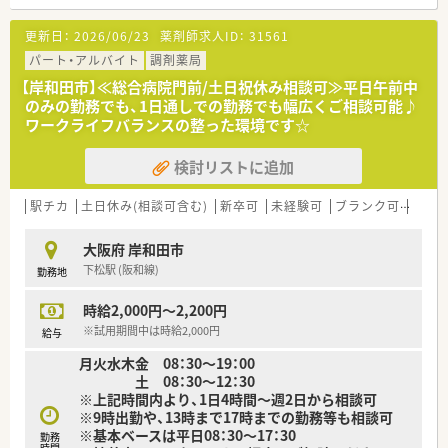
■療養型の病院ですが、昨今急性期病院の在院日数も減ってきて
いる兼ね合いで、重度の疾患をお持ちの方もいらっしゃいます。
更新日：
2026/06/23
薬剤師求人ID：
31561
そのため、療養型の病院でありながら様々な経験を積むことが可
能です。
パート・アルバイト
調剤薬局
■365日対応可能な院内保育もあります！（600円/回）
【岸和田市】≪総合病院門前/土日祝休み相談可≫平日午前中
のみの勤務でも、1日通しでの勤務でも幅広くご相談可能♪
ワークライフバランスの整った環境です☆
検討リストに追加
駅チカ
土日休み(相談可含む)
新卒可
未経験可
ブランク可
残業な
大阪府 岸和田市
下松駅 (阪和線)
勤務地
時給2,000円～2,200円
※試用期間中は時給2,000円
給与
月火水木金 08：30～19：00
土 08：30～12：30
※上記時間内より、1日4時間～週2日から相談可
※9時出勤や、13時まで17時までの勤務等も相談可
※基本ベースは平日08：30～17：30
勤務
時間