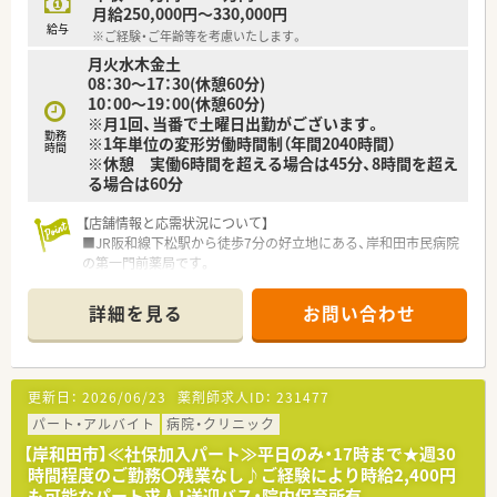
月給250,000円～330,000円
給与
※ご経験・ご年齢等を考慮いたします。
月火水木金土
08：30～17：30(休憩60分)
10：00～19：00(休憩60分)
※月1回、当番で土曜日出勤がございます。
勤務
※1年単位の変形労働時間制（年間2040時間）
時間
※休憩 実働6時間を超える場合は45分、8時間を超え
る場合は60分
【店舗情報と応需状況について】
■JR阪和線下松駅から徒歩7分の好立地にある、岸和田市民病院
の第一門前薬局です。
■総合科目の処方箋を1日平均150枚応需しており、軽度から重
度まで幅広い症例を経験できます。
詳細を見る
お問い合わせ
■1階が受付・投薬、2階が調剤室という珍しい構造で、薬剤師7
名・事務8名の充実した体制です。
【法人特徴について】
更新日：
2026/06/23
薬剤師求人ID：
231477
■薬剤師の勉強会メンバーが中心となって設立された、医療の質
を重視する調剤薬局グループです。
パート・アルバイト
病院・クリニック
■「五ツ星フォーラム」などの勉強会を主催し、薬剤師の知識向
【岸和田市】≪社保加入パート≫平日のみ・17時まで★週30
上と研鑽に力を入れています。
時間程度のご勤務〇残業なし♪ご経験により時給2,400円
■従業員を家族のように大切にする温かい社風で、長く安心して
も可能なパート求人！送迎バス・院内保育所有