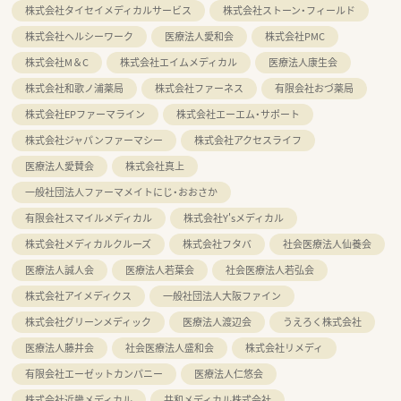
株式会社タイセイメディカルサービス
株式会社ストーン・フィールド
株式会社ヘルシーワーク
医療法人愛和会
株式会社PMC
株式会社M＆C
株式会社エイムメディカル
医療法人康生会
株式会社和歌ノ浦薬局
株式会社ファーネス
有限会社おづ薬局
株式会社EPファーマライン
株式会社エーエム・サポート
株式会社ジャパンファーマシー
株式会社アクセスライフ
医療法人愛賛会
株式会社真上
一般社団法人ファーマメイトにじ・おおさか
有限会社スマイルメディカル
株式会社Y'sメディカル
株式会社メディカルクルーズ
株式会社フタバ
社会医療法人仙養会
医療法人誠人会
医療法人若葉会
社会医療法人若弘会
株式会社アイメディクス
一般社団法人大阪ファイン
株式会社グリーンメディック
医療法人渡辺会
うえろく株式会社
医療法人藤井会
社会医療法人盛和会
株式会社リメディ
有限会社エーゼットカンパニー
医療法人仁悠会
株式会社近畿メディカル
共和メディカル株式会社