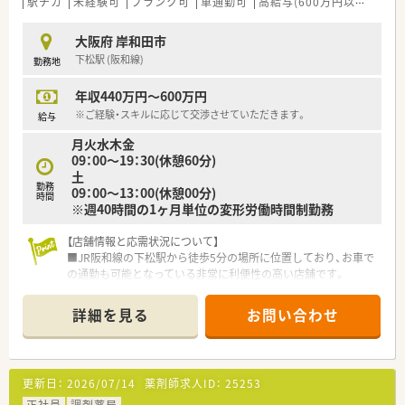
駅チカ
未経験可
ブランク可
車通勤可
高給与(600万円以上)
積
大阪府 岸和田市
下松駅 (阪和線)
勤務地
年収440万円～600万円
※ご経験・スキルに応じて交渉させていただきます。
給与
月火水木金
09：00～19：30(休憩60分)
土
勤務
09：00～13：00(休憩00分)
時間
※週40時間の1ヶ月単位の変形労働時間制勤務
【店舗情報と応需状況について】
■JR阪和線の下松駅から徒歩5分の場所に位置しており、お車で
の通勤も可能となっている非常に利便性の高い店舗です。
■近隣の総合病院から広域の処方箋を1日に平均100枚ほど応需
しており、多種多様な処方内容に触れることができます。
詳細を見る
お問い合わせ
■薬剤師は常勤3名とパート2名の体制で、常時3名から4名が現
場に立ち、調剤事務2名と共に業務に励んでいます。
更新日：
2026/07/14
薬剤師求人ID：
25253
【求人情報について】
■年収は440万円から550万円を基準としていますが、貢献度や
正社員
調剤薬局