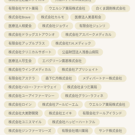
有限会社ヤマト薬局
ウエルシア薬局株式会社
白くま調剤株式会社
株式会社Brave
株式会社カルモ
医療法人美喜和会
医療法人相愛会
株式会社ジョヴィ
有限会社ジュンリ
株式会社ドラッグストアウシオ
株式会社アスパークメディカル
有限会社アップルプラス
株式会社T.H.メディック
株式会社クリニカルサポート
公益財団法人浅香山病院
医療法人尽生会
エバグリーン廣甚株式会社
株式会社ウイングメディカル
株式会社アプリシェイト
有限会社アステラ
森下仁丹株式会社
メディパートナー株式会社
株式会社ハロー・ファーマウェイ
株式会社まつだ薬局
株式会社ユーアイファーマシー
株式会社グラン・ラフィネ
株式会社ロイン
株式会社アールピーエム
ウエルシア薬局株式会社
株式会社大美野開発
株式会社エイキ
有限会社テールアイランド
株式会社ユニスマイル
株式会社ハッピーハートフル
株式会社ジンファーマシーズ
有限会社境川薬局
サンテ株式会社