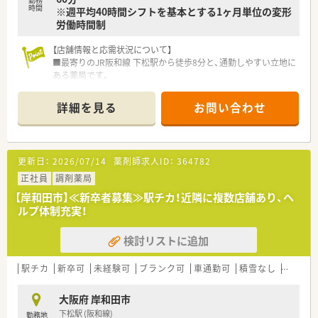
時間
※週平均40時間シフトを基本とする1ヶ月単位の変形
労働時間制
【店舗情報と応需状況について】
■最寄りのJR阪和線 下松駅から徒歩8分と、通勤しやすい立地に
ある薬局です。
■総合病院の近隣に位置し、1,600品目以上を取り扱いながら広
域の処方箋を応需します。
詳細を見る
お問い合わせ
■1日50～60枚の処方箋を、常時2～3名の薬剤師体制でゆとり
を持って対応します。
【法人特徴について】
更新日：
2026/07/14
薬剤師求人ID：
364782
■ITや臨床検査など約50社から成る大手グループの一員で、経営
基盤は抜群です。
正社員
調剤薬局
■M&Aを中心に事業を拡大しており、創業から短期間で急成長
【岸和田市】≪新卒者募集≫駅チカ！近隣に複数店舗あり、ヘ
を遂げている企業です。
ルプ体制充実！
■「薬剤師ファースト」を掲げ、個々の働き方を尊重する柔軟な
雇用制度があります。
検討リストに追加
【求人情報について】
■ご経験やスキルを正当に評価し、年収450万円から最大650万
駅チカ
新卒可
未経験可
ブランク可
車通勤可
積雪なし
教育制
円までご提示します。
■転居を伴う方には、引越し費用や家賃を全額会社が負担する借
大阪府 岸和田市
上社宅制度があります。
下松駅 (阪和線)
勤務地