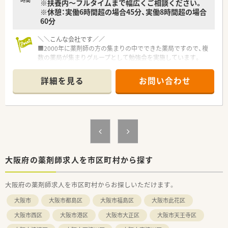
※扶養内～フルタイムまで幅広くご相談ください。
※休憩：実働6時間超の場合45分、実働8時間超の場合
60分
＼＼こんな会社です／／
■2000年に薬剤師の方の集まりの中でできた薬局ですので、複
数の薬局が集まりグループとして勉強会を実施しています。
合同勉強会として、他薬局の薬剤師とも交流できる機会がありま
す。
詳細を見る
お問い合わせ
■月1回勉強会を開催し薬剤師としての知識の向上を図っていま
す。
■様々な研修制度も充実しております。
＼＼こんな薬局です／／
■岸和田市民病院の第一門前薬局です。
■薬剤師は常時5～6名が在籍しており、総合科目の処方箋を扱
います。
■処方内容は軽度のものから重度のものまで幅広く、あらゆる経
大阪府の薬剤師求人を市区町村から探す
験を積むことができます。
■最新鋭の機器も多数導入（一包化監査機もあり）されており、業
大阪府の薬剤師求人を市区町村からお探しいただけます。
務の効率化を図っています。
■ベテランの薬剤師様が多数在籍されていますので、ブランクが
大阪市
大阪市都島区
大阪市福島区
大阪市此花区
ある方でも教えて頂ける環境がございます。
■わからない事などはすぐに相談できる環境です。
大阪市西区
大阪市港区
大阪市大正区
大阪市天王寺区
■医師との関係性も良好な為、疑義照会も行いやすい環境です。