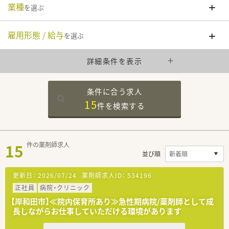
業種
を選ぶ
雇用形態 / 給与
を選ぶ
詳細条件を表示
条件に合う求人
15
件を
検索する
15
件の薬剤師求人
並び順
更新日：
2026/07/24
薬剤師求人ID：
534196
正社員
病院・クリニック
【岸和田市】≪院内保育所あり≫急性期病院/薬剤師として成
長しながらお仕事していただける環境があります