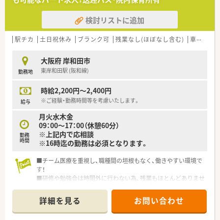
働ける環境づくりを行っています。
検討リストに追加
【求人情報について】
■年収は経験や年齢を考慮し、420万円から500万円の範囲で決
定させていただきます。
駅チカ
土日祝休み
ブランク可
残業なし(ほぼなし含む)
車通勤可
■賞与は年2回支給され、前年度実績で計4.0ヶ月分と高水準な還
元率を誇ります。
大阪府 岸和田市
■残業代は10分単位で支給されるほか、各種手当もしっかりと
東岸和田駅 (阪和線)
勤務地
整備されており安心です。
時給2,200円～2,400円
※ご経験・勤務時間等を考慮いたします。
給与
月火水木金
09：00～17：00（休憩60分）
※上記内で応相談
勤務
時間
※16時迄の勤務は必須となります。
■チーム医療を重視し、職種間の垣根もなく、働きやすい環境で
す！
■研修や勉強会は時間外に行わない為、残業もほとんどありませ
ん！
■365日対応可能な院内保育もあります！
詳細を見る
お問い合わせ
■調剤業務だけでなく、他職種のカンファレンス参加、病棟での
服薬指導も実施しています。