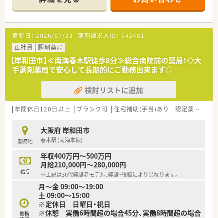
■独立開業支援も行っていらっしゃいます。
更新日：
2026/07/23
薬剤師求人ID：
542481
正社員
調剤薬局
【岸和田市】≪南海春木駅徒歩8分≫総合病院前の薬局！◎大
手調剤薬局で安心して長期的にご勤務出来ます◎
検討リストに追加
年間休日120日以上
ブランク可
住宅補助(手当)あり
認定薬剤師取得支援あり
大阪府 岸和田市
春木駅 (南海本線)
勤務地
年収400万円～500万円
月給210,000円～280,000円
給与
※上記は30代経験者モデル、経験・役職により異なります。
月～金 09:00～19:00
土 09:00～15:00
※定休日 日曜日・祝日
※休憩 実働6時間超の場合45分、実働8時間超の場合
勤務