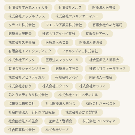
有限会社すみれメディカル
有限会社メルズ
医療法人医誠会
株式会社アップルプラス
株式会社ツバキファーマシー
クラフト株式会社
ウエルシア薬局株式会社
有限会社うめだ薬局
医療法人藤田会
株式会社アイセイ薬局
有限会社アール
株式会社スギ薬局
医療法人恵仁会
医療法人豊済会
有限会社イマトクメディック
ファルメディコ株式会社
株式会社アビック
医療法人マックシール
社会医療法人協和会
有限会社シャインリリー
医療法人生登会
株式会社ファーマテック
株式会社アビメディカル
有限会社ツバイ
医療法人一祐会
株式会社きぼう
株式会社コクミン
株式会社セラフィ
みとうメディカル株式会社
株式会社トモエメディカル
協栄薬品株式会社
社会医療法人栄公会
有限会社ハーベスト
社会医療法人 行岡医学研究会
株式会社みかど製作所
社会医療法人祐生会
医療法人啓明会
株式会社フロンティア
住吉商事株式会社
株式会社リープ