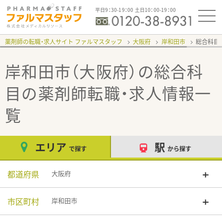
平日9：30-19：00 土日10：00-19：00
薬剤師の転職・求人サイト ファルマスタッフ
大阪府
岸和田市
総合科目
岸和田市（大阪府）の総合科
目
の薬剤師転職・求人情報一
覧
エリア
駅
で探す
から探す
都道府県
大阪府
市区町村
岸和田市