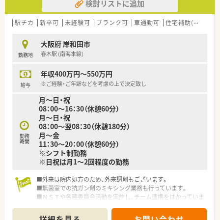
検討リストに追加
駅チカ
新卒可
未経験可
ブランク可
車通勤可
住宅補助(手当)あり
大阪府 岸和田市
春木駅 (南海本線)
勤務地
年収400万円～550万円
※ご経験・ご年齢などを考慮の上で決定致し
給与
月～日・祝
08：00～16：30（休憩60分）
月～日・祝
08：00～翌08：30（休憩180分）
月～金
勤務
時間
11：30～20：00（休憩60分）
※シフト制勤務
※日祝は月1～2回程度の勤務
■外来は院内処方のため、外来調剤もございます。
■無菌室での抗ガン剤のミキシング業務も行っています。
■ＮＳＴや各種委員会活動を実施し、チーム連携をはかっていま
す。
■乳幼児から学童保育まで、お子さんをお預けできる保育施設が
詳細を見る
お問い合わせ