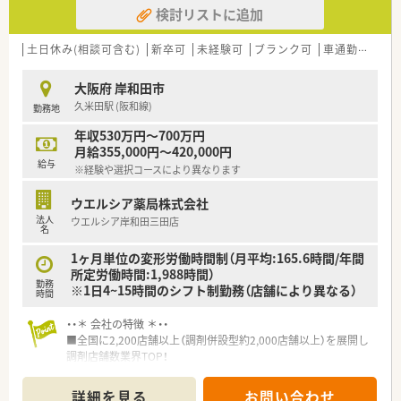
検討リストに追加
■男女比が1対1と調剤薬局としては珍しいバランスの良い構成
で、性別を問わず誰もが主役となって活躍できるフラットな職場
環境です。
土日休み(相談可含む)
新卒可
未経験可
ブランク可
車通勤可
高給
■勤続年数10年以上のベテランが多数在籍している実績は、人
間関係の良さと定着率の高さを何よりも雄弁に物語っており安
大阪府 岸和田市
心の職場です。
久米田駅 (阪和線)
勤務地
【想定されるキャリアイメージ】
年収530万円～700万円
■入社後は丁寧なOJTを通じて現場業務を習得していただき、将
月給355,000円～420,000円
来的には管理薬剤師やエリア全体のマネジメントを担うことも
給与
※経験や選択コースにより異なります
可能です。
■在宅業務の実践を通じて高度な薬学的管理スキルを磨けるほ
ウエルシア薬局株式会社
か、独立開業支援制度を利用した経営ノウハウの習得も目指せる
法人
ウエルシア岸和田三田店
環境となります。
名
■代表自らが個人の特性をしっかりと見守っているため、画一的
ではないその方に合った最適なキャリアパスを共に描き歩んで
1ヶ月単位の変形労働時間制（月平均:165.6時間/年間
いけます。
所定労働時間:1,988時間）
勤務
※1日4~15時間のシフト制勤務（店舗により異なる）
時間
・・＊ 会社の特徴 ＊・・
■全国に2,200店舗以上（調剤併設型約2,000店舗以上）を展開し
調剤店舗数業界TOP！
■店舗拡大に伴いキャリアアップできるポジションが多数あり！
頑張り次第で高給与も可能！
詳細を見る
お問い合わせ