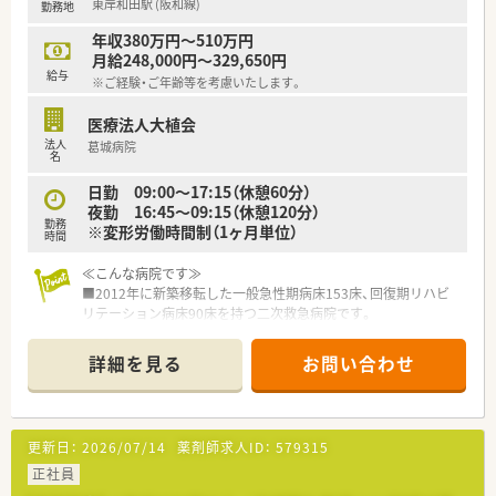
東岸和田駅 (阪和線)
勤務地
プライベートも充実出来る様にワークライフバランスを後押し
してくれる制度が充実しています。
年収380万円～510万円
〇社員割引制度、財形貯蓄制度、スポーツジム優待等が受けられ
月給248,000円～329,650円
る他、提携の保養施設は全国に40ヵ所あります。
給与
※ご経験・ご年齢等を考慮いたします。
〇産休・育休・時短勤務者2,097人以上等、どれも業界トップクラ
スの実績!
医療法人大植会
産休、育休取得はもちろんのこと、育児短時間勤務制度を実施
法人
葛城病院
育児休業より復帰後、1日最大2時間短縮して勤務できる制度で
名
す。
法律では3歳までですが、同社では小学校就学時までの期間利用
日勤 09:00～17:15（休憩60分）
可能♪
夜勤 16:45～09:15（休憩120分）
勤務
※変形労働時間制（1ヶ月単位）
時間
≪こんな病院です≫
■2012年に新築移転した一般急性期病床153床、回復期リハビ
リテーション病床90床を持つ二次救急病院です。
■地域の中核的な病院として、特に救急医療の分野で地域の信頼
も高い病院です。
詳細を見る
お問い合わせ
■救急医療の他、特定の疾患はセンター化し、より専門的な治療
が行える環境を整えています。
■病院機能評価(機能種別版評価項目3rdG：Ver.3.0)の認定も受け
ている病院です。
更新日：
2026/07/14
薬剤師求人ID：
579315
≪業務内容≫
正社員
■入院患者様の調剤、監査、服薬指導