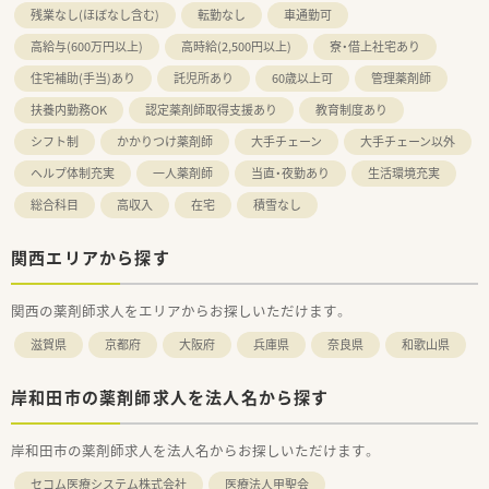
残業なし(ほぼなし含む)
転勤なし
車通勤可
高給与(600万円以上)
高時給(2,500円以上)
寮・借上社宅あり
住宅補助(手当)あり
託児所あり
60歳以上可
管理薬剤師
扶養内勤務OK
認定薬剤師取得支援あり
教育制度あり
シフト制
かかりつけ薬剤師
大手チェーン
大手チェーン以外
ヘルプ体制充実
一人薬剤師
当直・夜勤あり
生活環境充実
総合科目
高収入
在宅
積雪なし
関西エリアから探す
関西の薬剤師求人をエリアからお探しいただけます。
滋賀県
京都府
大阪府
兵庫県
奈良県
和歌山県
岸和田市の薬剤師求人を法人名から探す
岸和田市の薬剤師求人を法人名からお探しいただけます。
セコム医療システム株式会社
医療法人甲聖会