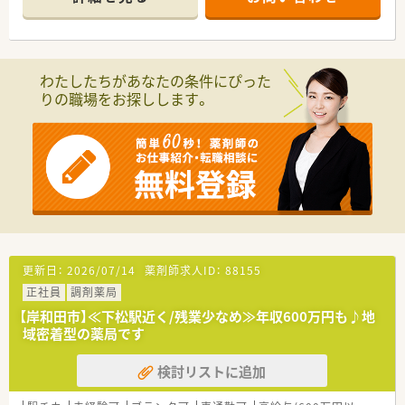
■経験や勤務コースによりますが、経験の少ない方でも500万前
半スタートと業界TOP水準！
■職種や職域に合わせ、豊富な社内研修や外部組織と連携した研
修を用意されています
■薬剤師が中心の会社だからこそ活躍できるキャリアパスが多
わたしたちがあなたの条件にぴった
種多様に用意されています。
りの職場をお探しします。
■店舗拡大に伴い、エリアマネジャーや営業部長等のマネジメン
トのポジションも増えます。
■在宅や教育等の専門性を活かせるスペシャリストを目指すこ
とも可能です。
■その他にも、管理部門や商品部門等の本社スタッフなど活動領
域は多種多様です。
■在宅実施店舗は年々増加しており、在宅医療へもしっかりと関
わる事ができます。
■育児休暇は3歳まで取得が可能で、時短制度は小学5年生まで
時短勤務ができるよう変更予定です。
■年間休日が120日とワークライフバランスが整っています
更新日：
2026/07/14
薬剤師求人ID：
88155
■日用品から常備薬まで、従業員割引制度など嬉しいメリットも
正社員
調剤薬局
たくさんあります！
【岸和田市】≪下松駅近く/残業少なめ≫年収600万円も♪地
域密着型の薬局です
検討リストに追加