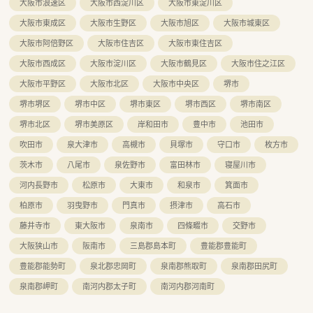
大阪市浪速区
大阪市西淀川区
大阪市東淀川区
■一人薬剤師になる事はございません。
大阪市東成区
大阪市生野区
大阪市旭区
大阪市城東区
＼＼こんな働き方です／／
■週30時間～相談可能！「正社員では難しいけれどフルタイムに
大阪市阿倍野区
大阪市住吉区
大阪市東住吉区
近い時間数なら、、」そんな方におすすめです♪
大阪市西成区
大阪市淀川区
大阪市鶴見区
大阪市住之江区
■有休消化率も高く、皆で協力し合ってお仕事できる環境です。
大阪市平野区
大阪市北区
大阪市中央区
堺市
堺市堺区
堺市中区
堺市東区
堺市西区
堺市南区
堺市北区
堺市美原区
岸和田市
豊中市
池田市
吹田市
泉大津市
高槻市
貝塚市
守口市
枚方市
茨木市
八尾市
泉佐野市
富田林市
寝屋川市
河内長野市
松原市
大東市
和泉市
箕面市
柏原市
羽曳野市
門真市
摂津市
高石市
藤井寺市
東大阪市
泉南市
四條畷市
交野市
大阪狭山市
阪南市
三島郡島本町
豊能郡豊能町
豊能郡能勢町
泉北郡忠岡町
泉南郡熊取町
泉南郡田尻町
泉南郡岬町
南河内郡太子町
南河内郡河南町