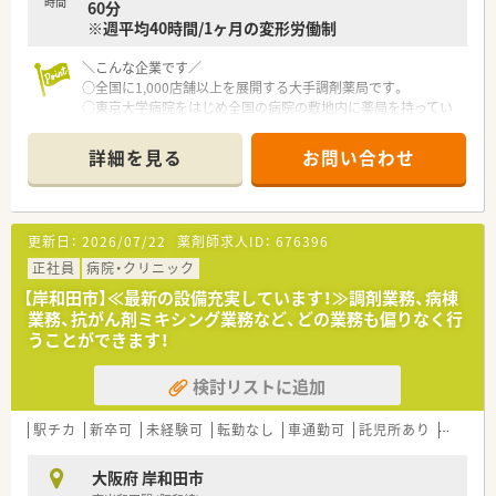
時間
60分
※週平均40時間/1ヶ月の変形労働制
＼こんな企業です／
○全国に1,000店舗以上を展開する大手調剤薬局です。
○東京大学病院をはじめ全国の病院の敷地内に薬局を持ってい
ます。
病診薬連携を強化することで、地域にお住いの患者様に高度な医
詳細を見る
お問い合わせ
療の提供を実現しています。
○全店「同一の機械・システム」を採用しており、且つ処方箋の応
需内容が多岐にわたる（敷地内・病院門前・医療モール・CL門前）
ので、スキルUPしたい方にはお勧めもです。
更新日：
2026/07/22
薬剤師求人ID：
676396
○長期就業＆自己研讃を続ける事で給与があがる仕組みになっ
ており、将来的に高年収も狙う事が出来ます。
正社員
病院・クリニック
○インターネットを使って処方薬の飲み方を遠隔指導する「オン
【岸和田市】≪最新の設備充実しています！≫調剤業務、病棟
ライン服薬指導」、今後も病院の「敷地内薬局」の推進、女性客の
業務、抗がん剤ミキシング業務など、どの業務も偏りなく行
取り込みを狙う店舗でデザインの一新。
うことができます！
M&Aによる店舗拡大と業界のリーディングカンパニーとして成
長を続けています。
検討リストに追加
○どの店舗も、最新システムが整っています！
＼福利厚生／
駅チカ
新卒可
未経験可
転勤なし
車通勤可
託児所あり
認定薬
〇「社員第一主義」を掲げている同社では、福利厚生面が手厚く
年間休日120日以上、「連続休暇制度（年に1回、最大9連休を取得
大阪府 岸和田市
できる制度）」等