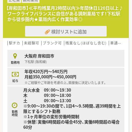
スキル次第では最大700万円まで相談が可能です。
【岸和田市】≪平均残業月2時間以内≫年間休日120日以上♪
■昇給や決算賞与の支給実績もあり、お一人おひとりの頑張りや
ワークライフバランスに自信がある調剤薬局です！下松駅
店舗への貢献を前向きに評価していただける環境です。
から徒歩圏内★薬局内広く作業効率◎
■社会保険完備はもちろんのこと、皆勤手当や調整手当などの諸
手当も充実しており、安定した生活基盤を築けます。
検討リストに追加
【勤務実態について】
駅チカ
未経験可
ブランク可
残業なし(ほぼなし含む)
車通勤可
■祝日のない週は日曜ともう1日がお休みとなる週休2日制で、
プライベートの時間も確保しながら無理なく働けます。
大阪府 岸和田市
■ドミナント展開の強みを活かして店舗間の連携が非常に密で
下松駅 (阪和線)
勤務地
あり、急な欠勤が発生した際も相互にヘルプが可能です。
■残業代は15分単位でしっかりと支給されるため、サービス残
年収420万円～540万円
業が発生することなく納得感を持って勤務いただけます。
月給350,000円～450,000円
給与
※ご経験やご年齢を考慮の上、面接後に決定いたします。
月火水金 09：00～19：30
木 09：00～18：00
土 09：00～13：00
※9:00～19:30の間で、1日4～9.5時間、週39時間を上
限とするシフト勤務
勤務
時間
※1ヶ月単位の変形労働時間制
※休憩：実働6時間超の場合45分、実働8時間超の場合
60分