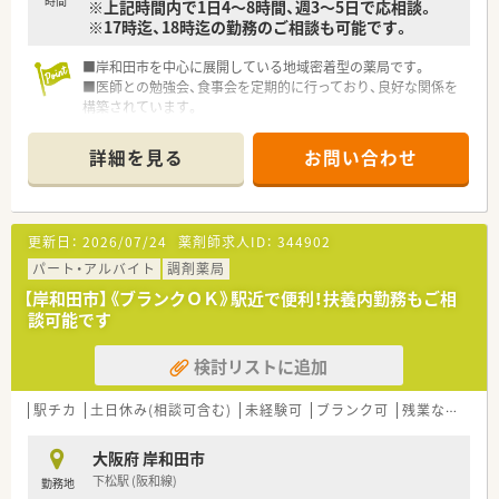
時間
※上記時間内で1日4～8時間、週3～5日で応相談。
※17時迄、18時迄の勤務のご相談も可能です。
■岸和田市を中心に展開している地域密着型の薬局です。
■医師との勉強会、食事会を定期的に行っており、良好な関係を
構築されています。
■近隣に複数店舗がありますので、急なお休みにも対応していた
だけます。
詳細を見る
お問い合わせ
■独立開業支援も行っていらっしゃいます。
更新日：
2026/07/24
薬剤師求人ID：
344902
パート・アルバイト
調剤薬局
【岸和田市】《ブランクＯＫ》駅近で便利！扶養内勤務もご相
談可能です
検討リストに追加
駅チカ
土日休み(相談可含む)
未経験可
ブランク可
残業なし(ほぼなし含む)
大阪府 岸和田市
下松駅 (阪和線)
勤務地