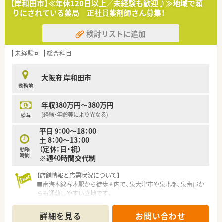
【岸和田市】≪年休120日以上／未経験も歓迎♪≫地域で頼
■外来は院外処方（夜間は院内処方）
りにされている薬局 正社員薬剤師さん募集！
■無菌調剤（抗がん剤、ＴＰＮ）
■注射調剤（注射薬自動払出しシステム完備）
検討リストに追加
■病棟業務（整形外科、脳神経外科、内科外科病棟は病棟専任薬
剤師を配置）
■医薬品管理、医薬品情報管理
未経験可
総合科目
■各種委員会活動
■夜勤業務月間3回～4回程度
大阪府 岸和田市
勤務地
≪おすすめポイント≫
■業務に偏りなくバランスよくジェネラリストとして成長でき
年収380万円～380万円
る環境です。
■医師、看護師や他職種とチーム医療にしっかり取り組める環境
(経験・年齢等により異なる)
給与
です。
平日 9：00～18：00
土 8：00～13：00
≪病院概要≫
（定休：日・祝）
勤務
時間
※週40時間交代制
◆病床数
総病床数:243床
【店舗情報と応需状況について】
（一般病床153床、回復期リハビリテーション病床90床）
■南海本線春木駅から徒歩圏内で、泉大津市や泉北郡、泉南郡か
らも通勤しやすい立地です。
◆診療科目
■療養型・回復期リハビリテーション病院の門前薬局として、地
内科, 循環器科, 消化器科, 外科, 整形外科, 脳外科, 形成外科, 皮膚
域医療に貢献しています。
科, 泌尿器科, 眼科,糖尿病内科,心臓血管外科,肛門外科,リウマチ
詳細を見る
お問い合わせ
■処方箋枚数や応需科目は店舗により異なりますが、落ち着いて
科,リハビリテーション科,放射線科,救急科,麻酔科