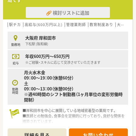
局です
検討リストに追加
駅チカ
高給与(600万円以上)
管理薬剤師
教育制度あり
大手チェーン以外
大阪府 岸和田市
下松駅 (阪和線)
勤務地
年収600万円～650万円
※ご経験・スキルに応じて交渉させていただきます
給与
月火水木金
09：00～19：00（休憩60分）
土
09：00～13：00（休憩00分）
勤務
時間
※週40時間のシフト制勤務（1ヶ月単位の変形労働時
間制）
■岸和田市を中心に展開している地域密着型の薬局です。
■医師との勉強会、食事会を定期的に行っており、良好な関係を
構築されています。
■近隣に複数店舗がありますので、急なお休みにも対応していた
だけます。
詳細を見る
お問い合わせ