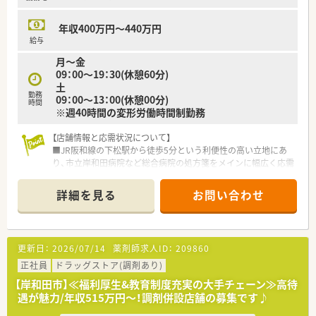
■育児短時間勤務制度や社内貸付金制度など、大手ならではの福
利厚生が充実しています。
年収400万円～440万円
給与
月～金
09：00～19：30(休憩60分)
土
勤務
09：00～13：00(休憩00分)
時間
※週40時間の変形労働時間制勤務
【店舗情報と応需状況について】
■JR阪和線の下松駅から徒歩5分という利便性の高い立地にあ
り、市立岸和田病院など総合病院の処方箋をメインに幅広く応需
しています。
■1日あたりの処方箋枚数は平均100枚とボリュームがあり、多
詳細を見る
お問い合わせ
様な症例に触れることで薬剤師としての専門性を高めることが
可能です。
■薬剤師は正社員3名とパート2名の体制で、常時3名から4名が
在籍しており、複数のスタッフで協力し合いながら業務に励んで
更新日：
2026/07/14
薬剤師求人ID：
209860
います。
正社員
ドラッグストア(調剤あり)
【職場環境と雰囲気】
【岸和田市】≪福利厚生&教育制度充実の大手チェーン≫高待
■30代から50代のスタッフが中心となって活躍しており、総合
遇が魅力/年収515万円～！調剤併設店舗の募集です♪
病院門前ならではの活気がありつつも、和気あいあいとした明る
い雰囲気です。