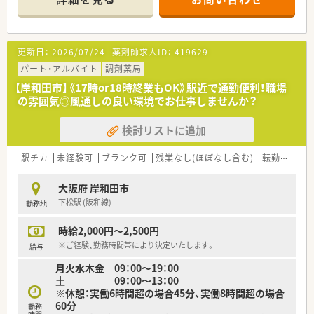
あります。
更新日：
2026/07/24
薬剤師求人ID：
419629
パート・アルバイト
調剤薬局
【岸和田市】《17時or18時終業もOK》駅近で通勤便利！職場
の雰囲気◎風通しの良い環境でお仕事しませんか？
検討リストに追加
駅チカ
未経験可
ブランク可
残業なし(ほぼなし含む)
転勤なし
大阪府 岸和田市
下松駅 (阪和線)
勤務地
時給2,000円～2,500円
※ご経験、勤務時間帯により決定いたします。
給与
月火水木金 09：00～19：00
土 09：00～13：00
※休憩：実働6時間超の場合45分、実働8時間超の場合
60分
勤務