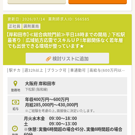
業務に取り組める環境です。
◆薬剤師数
【法人特徴について】
薬剤師：常勤10名
更新日：
2026/07/14
薬剤師求人ID：
566585
■大阪・神戸を中心に34店舗を展開する創業45年の老舗調剤薬
助手：3名
局グループで、安定性は抜群です。
正社員
調剤薬局
■役員全員が薬剤師であり、現場の業務や実情を深く理解してい
【岸和田市】≪総合病院門前≫平日18時までの開局♪下松駅
るため、風通しの良い社風です。
最寄り｜広域処方応需でスキルＵＰ！年齢関係なく若年層
■無借金経営で増収増益を続けており、安心して長く働ける経営
でも出世できる環境が整っています★
基盤を持っています。
検討リストに追加
【求人情報について】
■年収はご経験や年齢を考慮し、380万円から最大530万円程度
（モデル年収参照）で決定します。
駅チカ
週32h以上
ブランク可
車通勤可
高給与(600万円以上)
積
■賞与は年2回支給され、昇給も年1回あるため、日々の頑張りが
しっかりと還元されます。
大阪府 岸和田市
■住宅手当や家族手当など、従業員の生活をサポートする各種手
下松駅 (阪和線)
勤務地
当が充実しています。
年収400万円～600万円
月給285,000円～430,000円
給与
※ご経験を考慮の上、面接後に決定いたします。
月火水木金 09：00～18：00
土 09：00～13：00
※休憩：実働6時間超の場合45分、実働8時間超の場合
60分
勤務