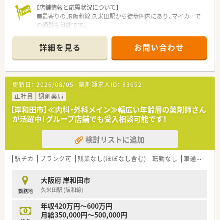
【店舗情報と応需状況について】
■地域貢献を目標に、患者様目線で接する薬局に勤めたい方
■最寄りのJR阪和線 久米田駅から徒歩圏内にあり、マイカーで
の通勤も可能です。
■門前の内科クリニックに加え、広域の処方箋や施設・居宅在宅
にも対応しています。
詳細を見る
お問い合わせ
■1日約40枚の処方箋を、常勤薬剤師2名体制でゆとりを持って
対応します。
【求人情報について】
更新日：
2026/08/05
薬剤師求人ID：
83652
■エリアを問わず勤務できる総合職の場合、年収650万円～700
万円も可能です。
正社員
調剤薬局
■賞与は年に2回、合計で4ヶ月分の支給実績があり、頑張りが評
【岸和田市】≪内科・外科メイン≫幅広い年齢層の薬剤師さん
価されます。
が活躍中！グループ店舗でも受入相談可能です！
■年間休日は約120日の完全週休2.5日制で、プライベートの時
間も確保できます。
検討リストに追加
【勤務実態について】
■月の平均残業時間は5時間以下と非常に少なく、残業代は1分
駅チカ
ブランク可
残業なし(ほぼなし含む)
転勤なし
車通勤可
単位で支給されます。
■お休みは完全週休2.5日制で、有給休暇の取得もしやすい風土
大阪府 岸和田市
が根付いています。
久米田駅 (阪和線)
勤務地
■男性の育児休暇取得実績もあり、性別に関わらず子育てに理解
のある職場です。
年収420万円～600万円
月給350,000円～500,000円