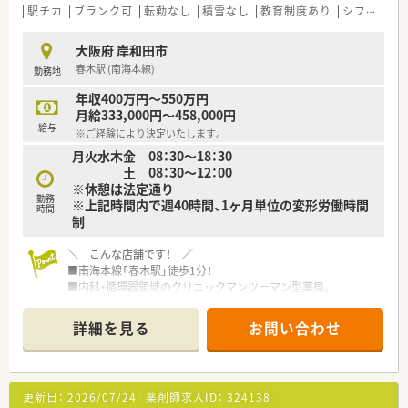
駅チカ
ブランク可
転勤なし
積雪なし
教育制度あり
シフト制
大阪府 岸和田市
春木駅 (南海本線)
勤務地
年収400万円～550万円
月給333,000円～458,000円
給与
※ご経験により決定いたします。
月火水木金 08：30～18：30
土 08：30～12：00
※休憩は法定通り
勤務
※上記時間内で週40時間、1ヶ月単位の変形労働時間
時間
制
＼ こんな店舗です！ ／
■南海本線「春木駅」徒歩1分！
■内科・循環器領域のクリニックマンツーマン型薬局。
■1日30枚～40枚程、薬剤師は常時１名～2名体制の小規模薬
局。
詳細を見る
お問い合わせ
■店舗固定、掛け持ち勤務、勤務店舗は相談可能です。
■岸和田市内には2店舗展開しています！
＼ こんな方におススメ ／
更新日：
2026/07/24
薬剤師求人ID：
324138
■企業の安定性も欲しい！でも中小の自由度も欲しい！