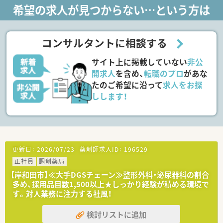
で、ご家庭との両立、プライベートを重視したい方にはオススメ
希望の求人が見つからない…という方は
です！
■療養型の病院ですが、昨今急性期病院の在院日数も減ってきて
いる兼ね合いで、重度の疾患をお持ちの方もいらっしゃいます。
そのため、療養型の病院でありながら様々な経験を積むことが可
コンサルタントに相談する
能です。
■調剤業務だけでなく、他職種のカンファレンス参加、病棟での
サイト上に掲載していない
非公
服薬指導も実施しています。
■研修や勉強会は時間外に行わない為、残業もほとんどありませ
開求人
を含め、
転職のプロ
があな
ん！
たのご希望に沿って
求人をお探
しします！
<<条件・その他>>
■ご年収はご経験により550万円も可能！
■365日対応可能な院内保育もあります！
更新日：
2026/07/23
薬剤師求人ID：
196529
正社員
調剤薬局
【岸和田市】≪大手DGSチェーン≫整形外科・泌尿器科の割合
多め、採用品目数1,500以上★しっかり経験が積める環境で
す。対人業務に注力する社風！
検討リストに追加