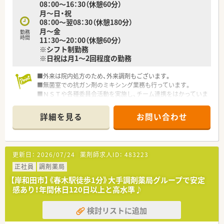
08：00～16：30（休憩60分）
す♪
月～日・祝
■近隣にスーパー、飲食店が立ち並んでいます☆ご通勤前後など
08：00～翌08：30（休憩180分）
にも用事を済ませやすい環境！
月～金
勤務
■個人ノルマの設定がなく売上にとらわれることがないため、お
時間
11：30～20：00（休憩60分）
客様に最も適切な選択を誠実に示すことができます。
※シフト制勤務
■薬剤師として、お客様を第一に考えた接客をしたいとお考えの
※日祝は月1～2回程度の勤務
方にもおすすめしたい求人です！
■外来は院内処方のため、外来調剤もございます。
＼＼ こんな方にオススメです☆ ／／
■無菌室での抗ガン剤のミキシング業務も行っています。
■セルフメディケーションに携わりたい方！
■ＮＳＴや各種委員会活動を実施し、チーム連携をはかっていま
■OTC販売のご経験を活かしたい方！
す。
■福利厚生が整っている大手企業で働きたい方！
■乳幼児から学童保育まで、お子さんをお預けできる保育施設が
詳細を見る
お問い合わせ
あります。
更新日：
2026/07/24
薬剤師求人ID：
483223
正社員
調剤薬局
【岸和田市】《春木駅徒歩1分》大手調剤薬局グループで安定
感あり！年間休日120日以上と高水準♪
検討リストに追加