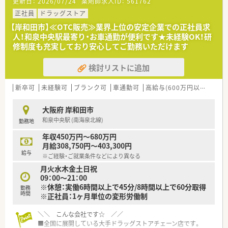
更新日：
2026/07/24
薬剤師求人ID：
561762
■「社員購買割引制度」もございます。医薬品・化粧品・日用雑貨
などを社員価格での購入が可能です。
正社員
ドラッグストア
■プラチナくるみんマークも取得しており、子育てをサポートし
【岸和田市】≪OTC販売≫業界上位の安定企業での正社員求
ている企業のため女性の方はもちろん、男性の育休取得者もいる
人！和泉中央駅最寄り・お車通勤が便利です★未経験OK！研
など男女ともに働きやすい社風です。
修制度も充実しており安心してご勤務いただけます
■女性のワーク・ライフ・バランスを推進する優良企業として、厚
生労働省認定の「えるぼしマーク」(最高位である3段階目)を取
検討リストに追加
得。
＼＼ こんな業務内容です☆ ／／
新卒可
未経験可
ブランク可
車通勤可
高給与(600万円以上)
住宅
■OTC販売のみのお仕事です。調剤業務はございません。
■OTCカウンセリングや医薬品管理業務・メンテナンス等をお願
大阪府 岸和田市
いいたします。
和泉中央駅 (南海泉北線)
勤務地
■お客様には売り上げや利益にとらわれないカウンセリングを
実施できるよう、時間もしっかり確保されています。
年収450万円～680万円
月給308,750円～403,300円
＼＼ こんなお店です☆ ／／
給与
※ご経験・ご就業条件などにより異なる
■岸和田駅から徒歩で11分・車で4分ほどの立地！お近くに大型
月火水木金土日祝
ショッピングモールがございます。
09：00～21：00
■広い駐車場が完備されているので、お車通勤も便利です♪
※休憩：実働6時間以上で45分/8時間以上で60分取得
■個人ノルマの設定がなく売上にとらわれることがないため、お
勤務
時間
※正社員：1ヶ月単位の変形労働制
客様に最も適切な選択を誠実に示すことができます。
■薬剤師として、お客様を第一に考えた接客をしたいとお考えの
方にもおすすめしたい求人です！
＼＼ こんな会社です☆ ／／
■全国に展開している大手ドラッグストアチェーン店です。