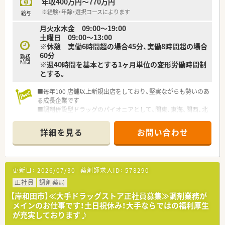
年収400万円～770万円
※経験・年齢・選択コースによります
給与
月火水木金 09:00〜19:00
土曜日 09:00〜13:00
※休憩 実働6時間超の場合45分、実働8時間超の場合
60分
勤務
時間
※週40時間を基本とする1ヶ月単位の変形労働時間制
とする。
■毎年100 店舗以上新規出店をしており、堅実ながらも勢いのあ
る成長企業です
■調剤併設型ドラッグのパイオニアとして、関東、東海、関西、北
陸・信州を中心に約1,700店舗以上を展開しています
■研修制度は様々なプランがあり、集合研修だけでなく任意で受
詳細を見る
お問い合わせ
講可能な研修も幅広く用意されています
■店舗で活躍する従業員、社外で活躍する従業員、将来経営幹部
となる従業員など、薬剤師として様々な活躍ができるフィールド
を用意されています
更新日：
2026/07/30
薬剤師求人ID：
578290
■総合薬剤師・調剤薬剤師（土日休み・19時までの勤務）どちらか
の働き方を選択できます
正社員
調剤薬局
■調剤併設型だけでなく「医療モール・クリニック併設店舗」「敷
【岸和田市】≪大手ドラッグストア正社員募集≫調剤業務が
地内薬局」「訪問調剤特化型店舗」など様々な店舗を運営してい
メインのお仕事です！土日祝休み！大手ならではの福利厚生
ます
が充実しております♪
■在宅医療にも積極的取り組んでおり「訪問調剤特化型店舗」を