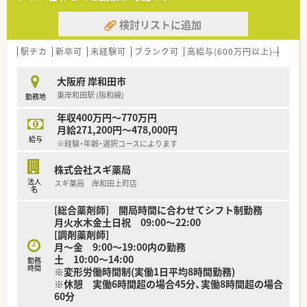
■自身のやり方に固執せず他人の意見を尊重できる方を求めて
検討リストに追加
おり、特に30代までの若手の方であれば経験を問わず積極的に
採用します。
■代表自身が現場を大切にしているため、地元の患者様との世間
駅チカ
新卒可
未経験可
ブランク可
高給与(600万円以上)
教育
話を楽しみながら地域密着の医療に貢献したいと考える方を歓
迎します。
大阪府 岸和田市
東岸和田駅 (阪和線)
勤務地
【法人特徴について】
■2000年に設立された地域密着型の法人で、代表は現場を熟知
年収400万円～770万円
した女性薬剤師であり、スタッフとの距離が近く定着率が非常に
月給271,200円～478,000円
高いです。
給与
※経験・年齢・選択コースによります
■現在は岸和田市内で2店舗を展開しており、いずれの店舗も駅
からのアクセスが良く、地域に根ざした経営を長年続けている安
株式会社スギ薬局
心感があります。
法人
スギ薬局 岸和田上町店
■今後は施設ではなく個人宅への在宅業務に注力する方針を掲
名
げており、クリーンベンチの設置など最新の設備投資にも積極的
[総合薬剤師] 開局時間に合わせてシフト制勤務
な法人です。
月火水木金土日祝 09:00〜22:00
[調剤薬剤師]
月～金 9:00～19:00内の勤務
土 10:00〜14:00
勤務
時間
※変形労働時間制(実働1日平均8時間勤務)
※休憩 実働6時間超の場合45分、実働8時間超の場合
60分