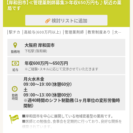
【岸和田市】≪管理薬剤師募集≫年収650万円も♪駅近の薬
局です
検討リストに追加
駅チカ
高給与(600万円以上)
管理薬剤師
教育制度あり
大手チェーン以外
大阪府 岸和田市
下松駅 (阪和線)
勤務地
年収600万円～650万円
※ご経験・スキルに応じて交渉させていただきます
給与
月火水木金
09：00～19：00（休憩60分）
土
09：00～13：00（休憩00分）
勤務
時間
※週40時間のシフト制勤務（1ヶ月単位の変形労働時
間制）
■岸和田市を中心に展開している地域密着型の薬局です。
■医師との勉強会、食事会を定期的に行っており、良好な関係を
構築されています。
■近隣に複数店舗がありますので、急なお休みにも対応していた