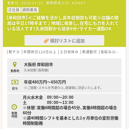
更新日：
2026/07/22
薬剤師求人ID：
426687
＜こんな会社です＞
正社員
調剤薬局
■当法人は岸和田市と貝塚市に2店舗展開している個人経営の調
【岸和田市】≪ご経験を活かし高年収相談も可能≫店舗の開
剤薬局です。
局は平日17時半まで♪地域に根差し、在宅にも力を入れて
■代表は30代後半の薬剤師ですので、職員の皆様の顔を合わせ
いる法人です！久米田駅から徒歩9分・マイカー通勤OK
ながらお仕事をされています。
■薬剤師会の活動にも注力されており、府の薬剤師会の役員でも
検討リストに追加
あるため、顔も広くそこで得た知識などを職員に還元しながら、
共に成長できる薬局を目指されています。
■現在は2店舗の展開ですが、安定的な成長を目指して出店をし
駅チカ
年間休日120日以上
土日祝休み
車通勤可
高給与(600万円以上)
ていく予定です。在宅にも注力をしていき、より地域に密着した
薬局を目指しています。
大阪府 岸和田市
■人物重視で選考を行っていますので、職員同士の関係性が良
久米田駅 (阪和線)
勤務地
く、風通しの良い職場です。
■薬剤師会加入、eラーニングの補助もあり社外研修などは全て
年収480万円～650万円
法人負担です。
■健康相談、一般用医薬品の販売、調剤、在宅訪問に力を入れて
※ご経験・スキルを考慮の上、面接後に決定いたします。
給与
います。
月火水木金 09：00～20：00
■薬剤師会、行政等の活動にも積極的に参加しています。
土 09：00～13：00
※休憩：実働6時間超の場合45分、実働8時間超の場合
＜こんな方にオススメ！＞
60分
■地元の薬局で永くお仕事をされたい方
勤務
時間
※週40時間シフトを基本とした1ヶ月単位の変形労働
■機材が整った環境で安心して勤務したい方
時間制勤務
■社長との距離も近く、考えや意見なども聞いていただける環境
を望まれる方