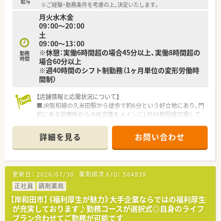
給与
※ご経験・勤務条件を考慮の上、決定いたします。
月火水木金
09：00～20：00
土
09：00～13：00
※休憩：実働6時間超の場合45分以上、実働8時間超の
勤務
時間
場合60分以上
※週40時間のシフト制勤務（1ヶ月単位の変形労働時
間制）
【店舗情報と応需状況について】
■JR阪和線の久米田駅から徒歩で約6分という好立地にあり、門
前にある診療所からの処方箋をメインに1日80枚程度応需して
います。
■応需科目は内科と外科を中心として、面でも広域の処方箋を受
詳細を見る
お問い合わせ
けるため医薬品の備蓄品目数は約1,600品目と豊富に揃えていま
す。
■人員体制は常時3名体制を維持しており、40代から60代のベテ
ラン薬剤師がバランス良く配置されているため非常に安心感が
更新日：
2026/07/30
薬剤師求人ID：
584839
あります。
正社員
調剤薬局
【募集背景と求める人物像について】
【岸和田市】《福利厚生が魅力》大手企業ならではの福利厚生
■今回は欠員補充に伴う急募案件となっており、周囲のスタッフ
が充実しております♪勤務コースが選択式◎自身のライフ
と協調しながら素直な気持ちで業務に取り組める方を募集して
プラン合わせてご勤務が可能です
います。