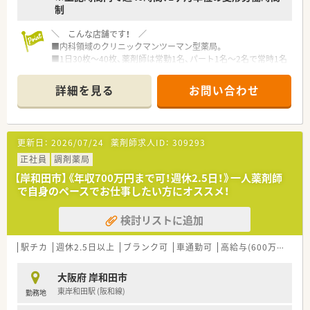
制
■年間休日120日以上、また年次有給休暇の取得率（実績：70％前
後）も高く、プライベートの両立もとりやすい環境です。
■産休・育休制度を取得され復帰した従業員も多いほか、介護休
＼ こんな店舗です！ ／
業制度も整備され、どなたでも働きやすい環境が整っています。
■内科領域のクリニックマンツーマン型薬局。
■研修は、取引業者との勉強会のほか、人事、コンプライアンス、
■1日30枚～40枚、薬剤師は常勤1名、パート1名～2名で常時1名
接遇、等級・職種別研修などにも参加することができます。
～2名で運営の小規模薬局。
■社員割引やレジャー施設の利用など、福利厚生も充実しており
■こちらの店舗をメイン勤務とする管理薬剤師の募集です！
詳細を見る
お問い合わせ
ます。
■本人からの希望がない限り、基本的には会社都合の無理な異動
＼ こんな方におススメ ／
はございません。
■企業の安定性も欲しい！でも中小の自由度も欲しい！
■定着率の高い会社で10年以上ご勤務されている薬剤師様も多
■少人数体制の薬局での勤務を希望する方！
更新日：
2026/07/24
薬剤師求人ID：
309293
数在籍されています。
■ラウンダー勤務を希望する方！
■管理薬剤師にチャレンジしたい方！
正社員
調剤薬局
【岸和田市】《年収700万円まで可！週休2.5日！》一人薬剤師
＼ こんな企業です！ ／
で自身のペースでお仕事したい方にオススメ！
■大阪・奈良・和歌山でグループ合わせて30店舗以上展開してい
る調剤薬局です。
検討リストに追加
■2020年に大手調剤薬局のホールディングスに加わって、福利
厚生や教育研修も利用可能です。
■社内を３つのエリアに分け、それぞれにエリア長を配置。その
駅チカ
週休2.5日以上
ブランク可
車通勤可
高給与(600万円以上)
他、ラウンダー勤務の薬剤師も在籍しておりますので、応援体制
が整っています。
大阪府 岸和田市
■今後の薬局の生き残りを図るべく、「地域に求められる薬局」
東岸和田駅 (阪和線)
勤務地
を目指し、かかりつけ薬局・薬剤師の積極的な推進や地域連携薬
局への認定、