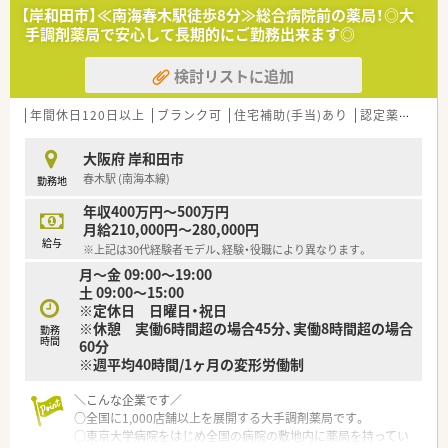
■近隣の市民病院など広域の処方箋をお持ちになる患者様も多
【岸和田市】≪南海春木駅徒歩8分≫総合病院前の薬局！◎大
く、約1,500品目の幅広い医薬品を学べます。
手調剤薬局で安心して長期的にご勤務出来ます◎
【想定される業務内容】
検討リストに追加
■処方箋に基づく正確な調剤業務や厳格な監査業務、患者様の体
調に寄り添った服薬指導を担当していただきます。
■整形外科を中心とした多科目の調剤実務に携わりながら、安全
年間休日120日以上
ブランク可
住宅補助(手当)あり
認定薬剤師取得支援あり
に医薬品を届けるためのスキルを磨きます。
■調剤業務とあわせて、患者様のセルフメディケーションに貢献
大阪府 岸和田市
するOTC医薬品の相談販売業務も行います。
春木駅 (南海本線)
勤務地
【職場環境と雰囲気】
年収400万円～500万円
■1日の処方箋枚数は70枚程度で、薬剤師は常時3名体制を基本
月給210,000円～280,000円
としているためゆとりを持って勤務できます。
給与
※上記は30代経験者モデル、経験・役職により異なります。
■店舗には正社員の医療事務スタッフも2名在籍しており、薬剤
月～金 09:00～19:00
師が専門業務に集中できる環境が整っています。
土 09:00～15:00
■非常に離職率が低い法人であるため、20代の若手から60代の
※定休日 日曜日・祝日
ベテランまで幅広い年代が和気あいあいと活躍中です。
※休憩 実働6時間超の場合45分、実働8時間超の場合
勤務
時間
60分
※週平均40時間/1ヶ月の変形労働制
＼こんな企業です／
○全国に1,000店舗以上を展開する大手調剤薬局です。
○東京大学病院をはじめ全国の病院の敷地内に薬局を持ってい