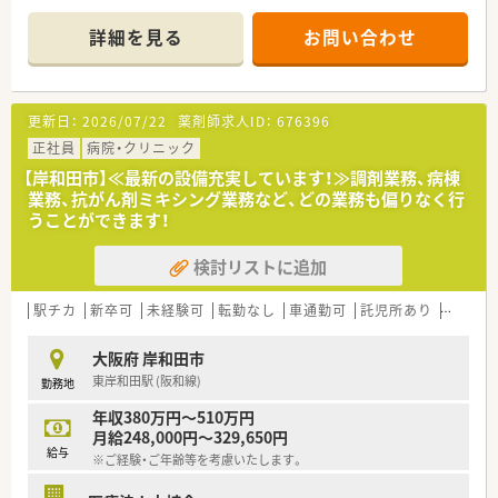
ます。
病診薬連携を強化することで、地域にお住いの患者様に高度な医
詳細を見る
お問い合わせ
療の提供を実現しています。
○全店「同一の機械・システム」を採用しており、且つ処方箋の応
需内容が多岐にわたる（敷地内・病院門前・医療モール・CL門前）
ので、スキルUPしたい方にはお勧めもです。
更新日：
2026/07/22
薬剤師求人ID：
676396
○長期就業＆自己研讃を続ける事で給与があがる仕組みになっ
ており、将来的に高年収も狙う事が出来ます。
正社員
病院・クリニック
○インターネットを使って処方薬の飲み方を遠隔指導する「オン
【岸和田市】≪最新の設備充実しています！≫調剤業務、病棟
ライン服薬指導」、今後も病院の「敷地内薬局」の推進、女性客の
業務、抗がん剤ミキシング業務など、どの業務も偏りなく行
取り込みを狙う店舗でデザインの一新。
うことができます！
M&Aによる店舗拡大と業界のリーディングカンパニーとして成
長を続けています。
検討リストに追加
○どの店舗も、最新システムが整っています！
＼福利厚生／
駅チカ
新卒可
未経験可
転勤なし
車通勤可
託児所あり
認定薬
〇「社員第一主義」を掲げている同社では、福利厚生面が手厚く
年間休日120日以上、「連続休暇制度（年に1回、最大9連休を取得
大阪府 岸和田市
できる制度）」等
東岸和田駅 (阪和線)
勤務地
プライベートも充実出来る様にワークライフバランスを後押し
してくれる制度が充実しています。
年収380万円～510万円
〇社員割引制度、財形貯蓄制度、スポーツジム優待等が受けられ
月給248,000円～329,650円
る他、提携の保養施設は全国に40ヵ所あります。
給与
※ご経験・ご年齢等を考慮いたします。
〇産休・育休・時短勤務者2,097人以上等、どれも業界トップクラ
スの実績!