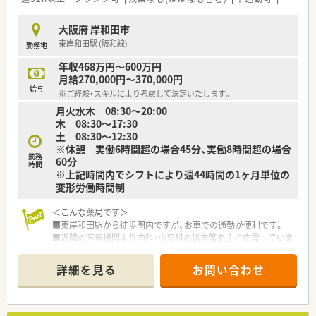
■各種委員会活動
■夜勤業務月間3回～4回程度
大阪府 岸和田市
東岸和田駅 (阪和線)
勤務地
≪おすすめポイント≫
■業務に偏りなくバランスよくジェネラリストとして成長でき
年収468万円～600万円
る環境です。
月給270,000円～370,000円
■医師、看護師や他職種とチーム医療にしっかり取り組める環境
給与
※ご経験・スキルにより考慮して決定いたします。
です。
月火水木 08:30～20:00
木 08:30～17:30
≪病院概要≫
土 08:30～12:30
※休憩 実働6時間超の場合45分、実働8時間超の場合
◆病床数
勤務
60分
総病床数:243床
時間
※上記時間内でシフトにより週44時間の1ヶ月単位の
（一般病床153床、回復期リハビリテーション病床90床）
変形労働時間制
◆診療科目
＜こんな薬局です＞
内科, 循環器科, 消化器科, 外科, 整形外科, 脳外科, 形成外科, 皮膚
■東岸和田駅から徒歩圏内ですが、お車での通勤が便利です。
科, 泌尿器科, 眼科,糖尿病内科,心臓血管外科,肛門外科,リウマチ
■近隣の医療機関より内科・小児科の処方箋を主に応需していま
科,リハビリテーション科,放射線科,救急科,麻酔科
す。
■在宅は個人宅は数件、施設は1件受けており、往診同行も行っ
◆薬剤師数
詳細を見る
お問い合わせ
ています。
薬剤師：常勤10名
■木曜日は門前の医療機関が休診日のため、1人薬剤師での対応
助手：3名
となりますが、事務さんのサポートはもちろん、社長も現場へサ
ポートに入っていただけます。