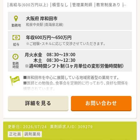
高給与(600万円以上)
積雪なし
管理薬剤師
教育制度あり
シフト
大阪府 岸和田市
和泉中央駅 (南海泉北線)
勤務地
年収600万円～650万円
※ご経験・スキルに応じて交渉させていただきます。
給与
月火水金 08：30～19：00
木土 08：30～12：30
勤務
※週40時間シフト制（1ヶ月単位の変形労働時間制）
時間
■岸和田市を中心に展開している地域密着型の薬局です。
■医師との勉強会、食事会を定期的に行っており、良好な関係を
構築されています。
■近隣に複数店舗がありますので、急なお休みにも対応していた
だけます。
詳細を見る
お問い合わせ
■独立開業支援も行っていらっしゃいます。
更新日：
2026/07/24
薬剤師求人ID：
309279
正社員
調剤薬局