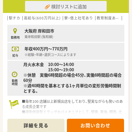
50店舗以上、無菌調剤室は業界最多の51店舗設置しています
検討リストに追加
■「プラチナくるみん認定企業」「健康経営優良法人2023（大規模
法人部門）認定」等を取得し一人ひとりが働きやすい環境が整備
されています
駅チカ
高給与(600万円以上)
寮・借上社宅あり
教育制度あり
シフ
■充実した研修制度、人事制度、評価制度、キャリア支援制度等
があるのも特徴です
大阪府 岸和田市
東岸和田駅 (阪和線)
勤務地
年収400万円～770万円
※経験・年齢・選択コースによります
給与
月火水木金 10:00〜14:00
15:00〜19:00
※休憩 実働6時間超の場合45分、実働8時間超の場合
60分
勤務
時間
※週40時間を基本とする1ヶ月単位の変形労働時間制
とする。
■毎年100 店舗以上新規出店をしており、堅実ながらも勢いのあ
る成長企業です
■調剤併設型ドラッグのパイオニアとして、関東、東海、関西、北
陸・信州を中心に約1,700店舗以上を展開しています
■研修制度は様々なプランがあり、集合研修だけでなく任意で受
詳細を見る
お問い合わせ
講可能な研修も幅広く用意されています