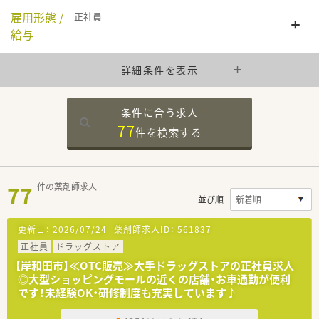
雇用形態 /
正社員
給与
詳細条件を表示
条件に合う求人
77
件を
検索する
77
件の薬剤師求人
並び順
更新日：
2026/07/24
薬剤師求人ID：
561837
正社員
ドラッグストア
【岸和田市】≪OTC販売≫大手ドラッグストアの正社員求人
◎大型ショッピングモールの近くの店舗・お車通勤が便利
です！未経験OK・研修制度も充実しています♪