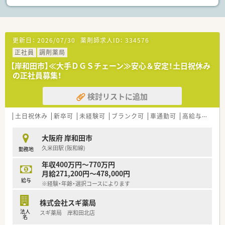
更新日：
2026/07/30
薬剤師求人ID：
334576
正社員
調剤薬局
【岸和田市】≪大手ＤＧＳチェーン≫安心＆安定！土日祝休み
の正社員募集！
検討リストに追加
土日祝休み
新卒可
未経験可
ブランク可
車通勤可
高給与(600万円以上)
大阪府 岸和田市
久米田駅 (阪和線)
勤務地
年収400万円～770万円
月給271,200円～478,000円
給与
※経験・年齢・選択コースによります
株式会社スギ薬局
法人
スギ薬局 岸和田北店
名