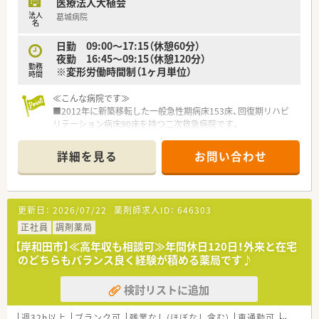
医療法人大植会
産休、育休取得はもちろんのこと、育児短時間勤務制度を実施
法人
葛城病院
育児休業より復帰後、1日最大2時間短縮して勤務できる制度で
名
す。
法律では3歳までですが、同社では小学校就学時までの期間利用
日勤 09:00～17:15（休憩60分）
可能♪
夜勤 16:45～09:15（休憩120分）
勤務
※変形労働時間制（1ヶ月単位）
時間
≪こんな病院です≫
■2012年に新築移転した一般急性期病床153床、回復期リハビ
リテーション病床90床を持つ二次救急病院です。
■地域の中核的な病院として、特に救急医療の分野で地域の信頼
も高い病院です。
詳細を見る
お問い合わせ
■救急医療の他、特定の疾患はセンター化し、より専門的な治療
が行える環境を整えています。
■病院機能評価(機能種別版評価項目3rdG：Ver.3.0)の認定も受け
ている病院です。
更新日：
2026/07/22
薬剤師求人ID：
646303
≪業務内容≫
正社員
調剤薬局
■入院患者様の調剤、監査、服薬指導
【岸和田市】≪高年収も相談可≫年間休日120日！外来と在宅
■外来は院外処方（夜間は院内処方）
のどちらもバランス良く経験が積める薬局です♪
■無菌調剤（抗がん剤、ＴＰＮ）
■注射調剤（注射薬自動払出しシステム完備）
検討リストに追加
■病棟業務（整形外科、脳神経外科、内科外科病棟は病棟専任薬
剤師を配置）
■医薬品管理、医薬品情報管理
週32h以上
ブランク可
残業なし(ほぼなし含む)
車通勤可
高給与(