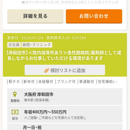
＼＼ こんな方にオススメです☆ ／／
■直近15年で売上高4倍、経常利益も3倍以上と右肩上がりの成
■セルフメディケーションに携わりたい方！
長を続けており、経営面でも安定しています。
■OTC販売のご経験を活かしたい方！
■調剤併設のドラッグストア、病院門前やクリニックモール併
詳細を見る
お問い合わせ
■福利厚生が整っている大手企業で働きたい方！
設、駅前型や郊外型店舗など様々な店舗のスタイルが安定・成長・
高収益に繋がっています。
■連休の取得も可能！有給休暇についても部署ごとに取得状況を
管理・取得を徹底しています。
更新日：
2026/07/24
薬剤師求人ID：
534196
■「社員購買割引制度」もございます。医薬品・化粧品・日用雑貨
などを社員価格での購入が可能です。
正社員
病院・クリニック
■プラチナくるみんマークも取得しており、子育てをサポートし
【岸和田市】≪院内保育所あり≫急性期病院/薬剤師として成
ている企業のため女性の方はもちろん、男性の育休取得者もいる
長しながらお仕事していただける環境があります
など男女ともに働きやすい社風です。
■女性のワーク・ライフ・バランスを推進する優良企業として、厚
検討リストに追加
生労働省認定の「えるぼしマーク」(最高位である3段階目)を取
得。
駅チカ
新卒可
未経験可
ブランク可
車通勤可
住宅補助(手当)あり
＼＼ こんな業務内容です☆ ／／
■OTC販売のみのお仕事です。調剤業務はございません。
大阪府 岸和田市
■OTCカウンセリングや医薬品管理業務・メンテナンス等をお願
春木駅 (南海本線)
勤務地
いいたします。
■お客様には売り上げや利益にとらわれないカウンセリングを
年収400万円～550万円
実施できるよう、時間もしっかり確保されています。
※ご経験・ご年齢などを考慮の上で決定致し
給与
＼＼ こんなお店です☆ ／／
月～日・祝
■和泉中央駅から車で10分ほどの立地です。お車通勤が便利で