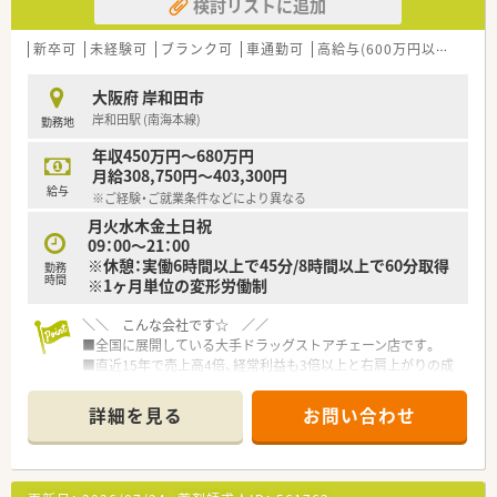
検討リストに追加
新卒可
未経験可
ブランク可
車通勤可
高給与(600万円以上)
住宅
大阪府 岸和田市
岸和田駅 (南海本線)
勤務地
年収450万円～680万円
月給308,750円～403,300円
給与
※ご経験・ご就業条件などにより異なる
月火水木金土日祝
09：00～21：00
※休憩：実働6時間以上で45分/8時間以上で60分取得
勤務
時間
※1ヶ月単位の変形労働制
＼＼ こんな会社です☆ ／／
■全国に展開している大手ドラッグストアチェーン店です。
■直近15年で売上高4倍、経常利益も3倍以上と右肩上がりの成
長を続けており、経営面でも安定しています。
■調剤併設のドラッグストア、病院門前やクリニックモール併
詳細を見る
お問い合わせ
設、駅前型や郊外型店舗など様々な店舗のスタイルが安定・成長・
高収益に繋がっています。
■連休の取得も可能！有給休暇についても部署ごとに取得状況を
管理・取得を徹底しています。