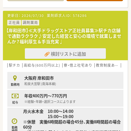
■店舗で活躍する従業員、社外で活躍する従業員、将来経営幹部
となる従業員など、薬剤師として様々な活躍ができるフィールド
を用意されています
更新日：
2026/07/30
薬剤師求人ID：
578286
■総合薬剤師・調剤薬剤師（土日休み・19時までの勤務）どちらか
の働き方を選択できます
正社員
調剤薬局
■調剤併設型だけでなく「医療モール・クリニック併設店舗」「敷
【岸和田市】≪大手ドラッグストア正社員募集≫駅チカ店舗
地内薬局」「訪問調剤特化型店舗」など様々な店舗を運営してい
で通勤ラクラク♪安定した経営と安心の環境で就業しませ
ます
んか？福利厚生＆手当充実♩
■在宅医療にも積極的取り組んでおり「訪問調剤特化型店舗」を
50店舗以上、無菌調剤室は業界最多の51店舗設置しています
検討リストに追加
■「プラチナくるみん認定企業」「健康経営優良法人2023（大規模
法人部門）認定」等を取得し一人ひとりが働きやすい環境が整備
されています
駅チカ
高給与(600万円以上)
寮・借上社宅あり
教育制度あり
シフ
■充実した研修制度、人事制度、評価制度、キャリア支援制度等
があるのも特徴です
大阪府 岸和田市
和泉大宮駅 (南海本線)
勤務地
年収400万円～770万円
※経験・年齢・選択コースによります
給与
月火水木金 10:00〜14:00
15:00〜19:00
※休憩 実働6時間超の場合45分、実働8時間超の場合
60分
勤務
時間