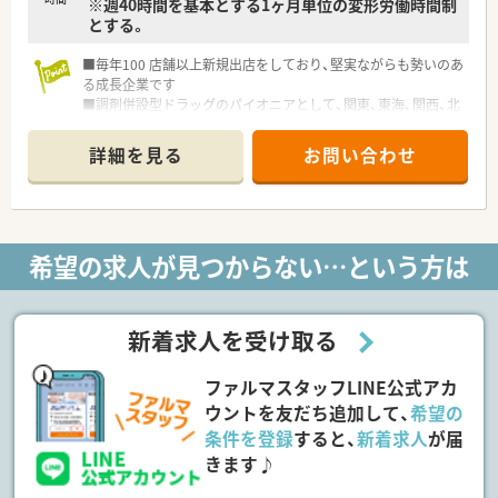
※週40時間を基本とする1ヶ月単位の変形労働時間制
とする。
■毎年100 店舗以上新規出店をしており、堅実ながらも勢いのあ
る成長企業です
■調剤併設型ドラッグのパイオニアとして、関東、東海、関西、北
陸・信州を中心に約1,700店舗以上を展開しています
■研修制度は様々なプランがあり、集合研修だけでなく任意で受
詳細を見る
お問い合わせ
講可能な研修も幅広く用意されています
■店舗で活躍する従業員、社外で活躍する従業員、将来経営幹部
となる従業員など、薬剤師として様々な活躍ができるフィールド
を用意されています
■総合薬剤師・調剤薬剤師（土日休み・19時までの勤務）どちらか
希望の求人が見つからない…という方は
の働き方を選択できます
■調剤併設型だけでなく「医療モール・クリニック併設店舗」「敷
地内薬局」「訪問調剤特化型店舗」など様々な店舗を運営してい
ます
新着求人を受け取る
■在宅医療にも積極的取り組んでおり「訪問調剤特化型店舗」を
50店舗以上、無菌調剤室は業界最多の51店舗設置しています
ファルマスタッフLINE公式アカ
■「プラチナくるみん認定企業」「健康経営優良法人2023（大規模
法人部門）認定」等を取得し一人ひとりが働きやすい環境が整備
ウントを友だち追加して、
希望の
されています
条件を登録
すると、
新着求人
が届
■充実した研修制度、人事制度、評価制度、キャリア支援制度等
きます♪
があるのも特徴です