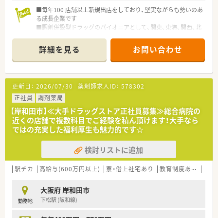
■毎年100 店舗以上新規出店をしており、堅実ながらも勢いのあ
る成長企業です
■調剤併設型ドラッグのパイオニアとして、関東、東海、関西、北
陸・信州を中心に約1,700店舗以上を展開しています
■研修制度は様々なプランがあり、集合研修だけでなく任意で受
詳細を見る
お問い合わせ
講可能な研修も幅広く用意されています
■店舗で活躍する従業員、社外で活躍する従業員、将来経営幹部
となる従業員など、薬剤師として様々な活躍ができるフィールド
を用意されています
更新日：
2026/07/30
薬剤師求人ID：
578302
■総合薬剤師・調剤薬剤師（土日休み・19時までの勤務）どちらか
の働き方を選択できます
正社員
調剤薬局
■調剤併設型だけでなく「医療モール・クリニック併設店舗」「敷
【岸和田市】≪大手ドラッグストア正社員募集≫総合病院の
地内薬局」「訪問調剤特化型店舗」など様々な店舗を運営してい
近くの店舗で複数科目でご経験を積ん頂けます！大手なら
ます
ではの充実した福利厚生も魅力的です☆
■在宅医療にも積極的取り組んでおり「訪問調剤特化型店舗」を
50店舗以上、無菌調剤室は業界最多の51店舗設置しています
検討リストに追加
■「プラチナくるみん認定企業」「健康経営優良法人2023（大規模
法人部門）認定」等を取得し一人ひとりが働きやすい環境が整備
されています
駅チカ
高給与(600万円以上)
寮・借上社宅あり
教育制度あり
シフ
■充実した研修制度、人事制度、評価制度、キャリア支援制度等
があるのも特徴です
大阪府 岸和田市
下松駅 (阪和線)
勤務地