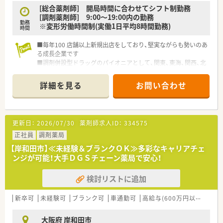
[総合薬剤師] 開局時間に合わせてシフト制勤務
[調剤薬剤師] 9:00～19:00内の勤務
勤務
※変形労働時間制(実働1日平均8時間勤務)
時間
■毎年100 店舗以上新規出店をしており、堅実ながらも勢いのあ
る成長企業です
■調剤併設型ドラッグのパイオニアとして、関東、東海、関西、北
陸・信州を中心に約1,700店舗以上を展開しています
■研修制度は様々なプランがあり、集合研修だけでなく任意で受
詳細を見る
お問い合わせ
講可能な研修も幅広く用意されています
■店舗で活躍する従業員、社外で活躍する従業員、将来経営幹部
となる従業員など、薬剤師として様々な活躍ができるフィールド
を用意されています
更新日：
2026/07/30
薬剤師求人ID：
334575
■総合薬剤師・調剤薬剤師（土日休み・19時までの勤務）どちらか
の働き方を選択できます
正社員
調剤薬局
■調剤併設型だけでなく「医療モール・クリニック併設店舗」「敷
【岸和田市】≪未経験＆ブランクＯＫ≫多彩なキャリアチェ
地内薬局」「訪問調剤特化型店舗」など様々な店舗を運営してい
ンジが可能！大手ＤＧＳチェーン薬局で安心！
ます
■在宅医療にも積極的取り組んでおり「訪問調剤特化型店舗」を
検討リストに追加
50店舗以上、無菌調剤室は業界最多の51店舗設置しています
■「プラチナくるみん認定企業」「健康経営優良法人2023（大規模
法人部門）認定」等を取得し一人ひとりが働きやすい環境が整備
新卒可
未経験可
ブランク可
車通勤可
高給与(600万円以上)
住宅
されています
■充実した研修制度、人事制度、評価制度、キャリア支援制度等
大阪府 岸和田市