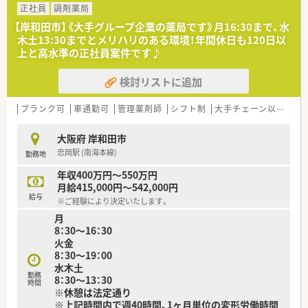
■少人数体制の薬局での勤務を希望する方！
正社員
調剤薬局
■ラウンダー勤務にも興味のある方！
【岸和田市】《大手グループ企業の薬局です》月16:30まで、水
木土13:30までとメリハリのある環境！年間休日も120日以
＼ こんな企業です！ ／
上と高水準の正社員案件です♪
■大阪・奈良・和歌山でグループ合わせて30店舗以上展開してい
る調剤薬局です。
検討リストに追加
■2020年に大手調剤薬局のホールディングスに加わって、福利
厚生や教育研修も利用可能です。
■社内を３つのエリアに分け、それぞれにエリア長を配置。その
ブランク可
車通勤可
管理薬剤師
シフト制
大手チェーン以外
高
他、ラウンダー勤務の薬剤師も在籍しておりますので、応援体制
が整っています。
大阪府 岸和田市
■今後の薬局の生き残りを図るべく、「地域に求められる薬局」
忠岡駅 (南海本線)
勤務地
を目指し、かかりつけ薬局・薬剤師の積極的な推進や地域連携薬
局への認定、
年収400万円～550万円
在宅・施設調剤の促進など、社会ニーズに対応した薬局づくり
月給415,000円～542,000円
を行っております。
給与
※ご経験により決定いたします。
■グループ共通で運用する「基幹システム（在庫・経理）」、「監査
月
及び過誤防止システム」なども導入され、安心して調剤業務がで
8：30～16：30
きる環境も整備しております。
火金
■原則として、配属店舗での勤務となりますが、他店舗での勤務
8：30～19：00
やマネジメント等級への昇格などの要望にも対応しています。
水木土
■グループ水準の人事評価制度を導入（予定）し、評価に基づく公
勤務
8：30～13：30
平・公正な昇降級・昇降格を行うほか、
時間
※休憩は法定通り
退職金制度も、現状の積立方式から将来的には企業型確定拠出
※上記時間内で週40時間、1ヶ月単位の変形労働時間
年金（企業型DC）への移行も予定しております。