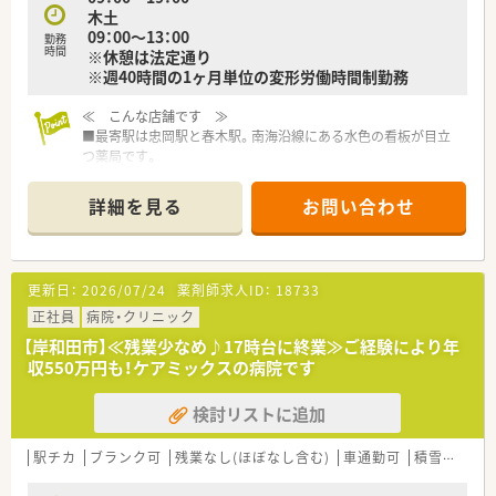
木土
09：00～13：00
勤務
時間
※休憩は法定通り
※週40時間の1ヶ月単位の変形労働時間制勤務
≪ こんな店舗です ≫
■最寄駅は忠岡駅と春木駅。南海沿線にある水色の看板が目立
つ薬局です。
■駅からは徒歩12分程度となりますので、お車通勤が便利です。
■隣りには可愛らしい外観の耳鼻科クリニックが隣接しており
詳細を見る
お問い合わせ
ます。
■徒歩圏内には競輪場や大型の複合商業施設などがあります。
≪ 業務内容 ≫
更新日：
2026/07/24
薬剤師求人ID：
18733
■1日の平均処方箋枚数は約60～70枚。
■主に耳鼻科の処方箋をメインに応需しています。
正社員
病院・クリニック
■薬剤師の方は常時2名体制です。
【岸和田市】≪残業少なめ♪17時台に終業≫ご経験により年
収550万円も！ケアミックスの病院です
≪ おすすめポイント ≫
■年間休日120日＋人数が厚いため有給休暇取得率も高く、メリ
検討リストに追加
ハリをつけた勤務ができます。
■ブランクがある方でも、わからない事などは社長やメンバーに
すぐに相談できる環境ですので安心です。
駅チカ
ブランク可
残業なし(ほぼなし含む)
車通勤可
積雪なし
■年2回夏の集まり、年1回忘年会を実施しており社員交流も多
く、和気あいあいとした職場です。