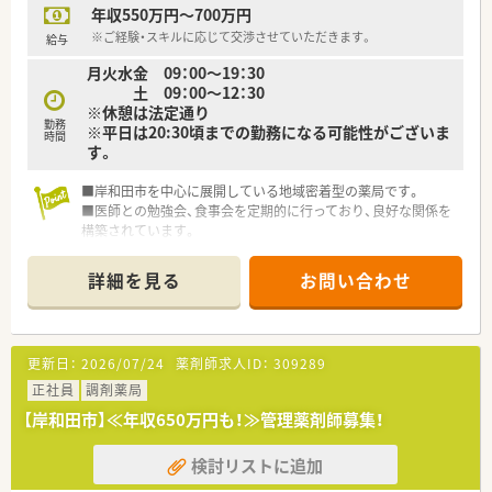
年収550万円～700万円
在宅・施設調剤の促進など、社会ニーズに対応した薬局づくり
を行っております。
※ご経験・スキルに応じて交渉させていただきます。
給与
■グループ共通で運用する「基幹システム（在庫・経理）」、「監査
月火水金 09：00～19：30
及び過誤防止システム」なども導入され、安心して調剤業務がで
土 09：00～12：30
きる環境も整備しております。
※休憩は法定通り
■原則として、配属店舗での勤務となりますが、他店舗での勤務
勤務
※平日は20:30頃までの勤務になる可能性がございま
やマネジメント等級への昇格などの要望にも対応しています。
時間
す。
■グループ水準の人事評価制度を導入（予定）し、評価に基づく公
平・公正な昇降級・昇降格を行うほか、
■岸和田市を中心に展開している地域密着型の薬局です。
退職金制度も、現状の積立方式から将来的には企業型確定拠出
■医師との勉強会、食事会を定期的に行っており、良好な関係を
年金（企業型DC）への移行も予定しております。
構築されています。
■年間休日120日以上、また年次有給休暇の取得率（実績：70％前
■近隣に複数店舗がありますので、急なお休みにも対応していた
後）も高く、プライベートの両立もとりやすい環境です。
だけます。
■産休・育休制度を取得され復帰した従業員も多いほか、介護休
詳細を見る
お問い合わせ
■独立開業支援も行っていらっしゃいます。
業制度も整備され、どなたでも働きやすい環境が整っています。
■研修は、取引業者との勉強会のほか、人事、コンプライアンス、
接遇、等級・職種別研修などにも参加することができます。
■社員割引やレジャー施設の利用など、福利厚生も充実しており
更新日：
2026/07/24
薬剤師求人ID：
309289
ます。
正社員
調剤薬局
■本人からの希望がない限り、基本的には会社都合の無理な異動
はございません。
【岸和田市】≪年収650万円も！≫管理薬剤師募集！
■定着率の高い会社で10年以上ご勤務されている薬剤師様も多
数在籍されています。
検討リストに追加