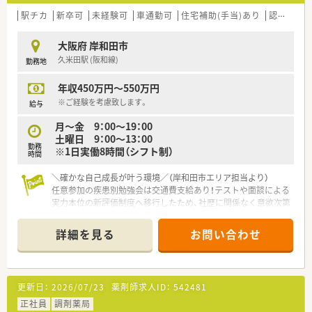
駅チカ
新卒可
未経験可
車通勤可
住宅補助(手当)あり
認定薬剤師取得支援あり
大阪府 岸和田市
久米田駅 (阪和線)
勤務地
年収450万円～550万円
※ご経験を考慮致します。
給与
月～金 9：00～19：00
土曜日 9：00～13：00
勤務
※1日実働8時間（シフト制）
時間
＼確かな自己成長が叶う環境／（岸和田市エリア担当より）
任意参加の疾患別勉強会は交通費支給あり！テストや面談による
実力本位の新評価制度へ移行したため、社歴に関係なく意欲次第
でスピード昇格や年収520万円以上が狙えます。
＊------------------------------------------＊
詳細を見る
お問い合わせ
【店舗情報と応需状況について】
■久米田駅と下松駅の間あたりの大通りに面しており、お車での
通勤も非常に便利でストレスのない好立地です。
更新日：
2026/07/23
薬剤師求人ID：
542481
■道を挟んでお隣にあるクリニックから、整形外科や泌尿器科、
内科の処方箋をメインに受け付けています。
正社員
調剤薬局