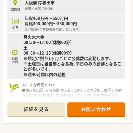
大阪府 岸和田市
■独立支援も行っておりますので、様々な経営ノウハウを教えて
東岸和田駅 (阪和線)
勤務地
頂けます。
年収450万円～550万円
≪ こんな会社です ≫
月給300,000円～350,000円
■平成22年に堺市に開業されたの機に現在はグループ全体で約
給与
※ご経験・ご年齢等を考慮いたします。
10店舗展開されている企業様です。
月火水木金
■介護事業と調剤薬局事業を主軸とした事業展開で収益面の安
08：30～17：00（休憩60分）
定性もございます。
土
■社長は40代の薬剤師様で現場で経験を積んでこられており、
08：30～12：15（休憩00分）
現在も応援勤務しながら店舗を回られています。
※規定に則り1ヶ月ごとに公休数は変動します。
■創業当時から在宅業務に注力されており、全店で在宅業務を対
勤務
時間
※土曜日は当番制となる為、平日のみの勤務となるこ
応されています。また往診同行なども行っておられるため、しっ
とが多いです。
かりスキルアップすることも可能です。
※週40時間以内の勤務
■医師との関係性も良好な為、疑義照会も行いやすい環境です。
■比較的若い年齢層の方がご活躍されており、協調性を持った方
<<こんな病院です>>
が多く活気のある職場です。
■東岸和田駅(JR阪和線)から徒歩10分ほどの場所に位置する療
■在宅業務を積極的にされている関係で、社員の人数も厚めに配
養病院で、2018年4月にできたばかりなので、外観内観含めて、
置されています。
とても綺麗な病院です。
■チーム医療を重視し、職種間の垣根もなく、働きやすい環境で
詳細を見る
お問い合わせ
す。
<<こんな働き方です>>
■月間残業時間は月5時間未満！17時台に業務は終了しますの