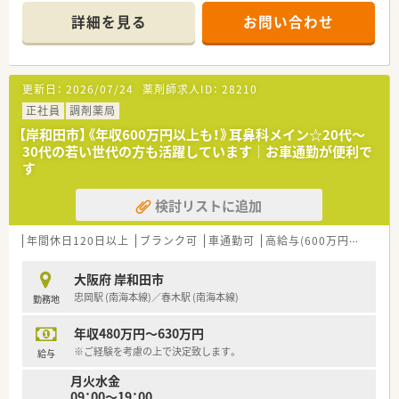
だけます。
詳細を見る
お問い合わせ
■独立開業支援も行っていらっしゃいます。
更新日：
2026/07/24
薬剤師求人ID：
28210
正社員
調剤薬局
【岸和田市】《年収600万円以上も！》耳鼻科メイン☆20代～
30代の若い世代の方も活躍しています│お車通勤が便利で
す
検討リストに追加
年間休日120日以上
ブランク可
車通勤可
高給与(600万円以上)
積
大阪府 岸和田市
忠岡駅 (南海本線)／春木駅 (南海本線)
勤務地
年収480万円～630万円
※ご経験を考慮の上で決定致します。
給与
月火水金
09：00～19：00