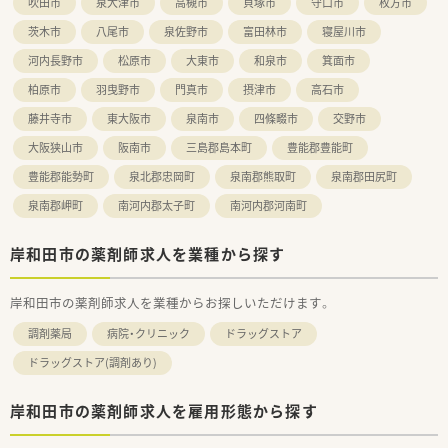
吹田市
泉大津市
高槻市
貝塚市
守口市
枚方市
茨木市
八尾市
泉佐野市
富田林市
寝屋川市
河内長野市
松原市
大東市
和泉市
箕面市
柏原市
羽曳野市
門真市
摂津市
高石市
藤井寺市
東大阪市
泉南市
四條畷市
交野市
大阪狭山市
阪南市
三島郡島本町
豊能郡豊能町
豊能郡能勢町
泉北郡忠岡町
泉南郡熊取町
泉南郡田尻町
泉南郡岬町
南河内郡太子町
南河内郡河南町
岸和田市の薬剤師求人を業種から探す
岸和田市の薬剤師求人を業種からお探しいただけます。
調剤薬局
病院・クリニック
ドラッグストア
ドラッグストア(調剤あり)
岸和田市の薬剤師求人を雇用形態から探す