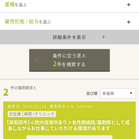
業種
を選ぶ
雇用形態 / 給与
を選ぶ
詳細条件を表示
条件に合う求人
2
件を
検索する
2
件の薬剤師求人
並び順
更新日：
2026/07/24
薬剤師求人ID：
534196
正社員
病院・クリニック
【岸和田市】≪院内保育所あり≫急性期病院/薬剤師として成
長しながらお仕事していただける環境があります