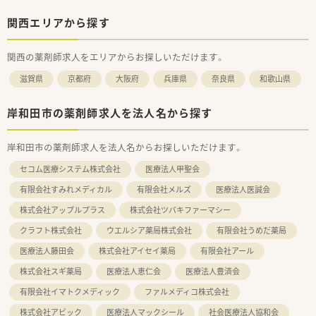
関西エリアから探す
関西の薬剤師求人をエリアからお探しいただけます。
滋賀県
京都府
大阪府
兵庫県
奈良県
和歌山県
岸和田市の薬剤師求人を法人名から探す
岸和田市の薬剤師求人を法人名からお探しいただけます。
セコム医療システム株式会社
医療法人甲聖会
有限会社すみれメディカル
有限会社メルズ
医療法人医誠会
株式会社アップルプラス
株式会社ツバキファーマシー
クラフト株式会社
ウエルシア薬局株式会社
有限会社うめだ薬局
医療法人藤田会
株式会社アイセイ薬局
有限会社アール
株式会社スギ薬局
医療法人恵仁会
医療法人豊済会
有限会社イマトクメディック
ファルメディコ株式会社
株式会社アビック
医療法人マックシール
社会医療法人協和会