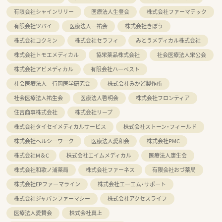
有限会社シャインリリー
医療法人生登会
株式会社ファーマテック
有限会社ツバイ
医療法人一祐会
株式会社きぼう
株式会社コクミン
株式会社セラフィ
みとうメディカル株式会社
株式会社トモエメディカル
協栄薬品株式会社
社会医療法人栄公会
株式会社アビメディカル
有限会社ハーベスト
社会医療法人 行岡医学研究会
株式会社みかど製作所
社会医療法人祐生会
医療法人啓明会
株式会社フロンティア
住吉商事株式会社
株式会社リープ
株式会社タイセイメディカルサービス
株式会社ストーン・フィールド
株式会社ヘルシーワーク
医療法人愛和会
株式会社PMC
株式会社M＆C
株式会社エイムメディカル
医療法人康生会
株式会社和歌ノ浦薬局
株式会社ファーネス
有限会社おづ薬局
株式会社EPファーマライン
株式会社エーエム・サポート
株式会社ジャパンファーマシー
株式会社アクセスライフ
医療法人愛賛会
株式会社真上