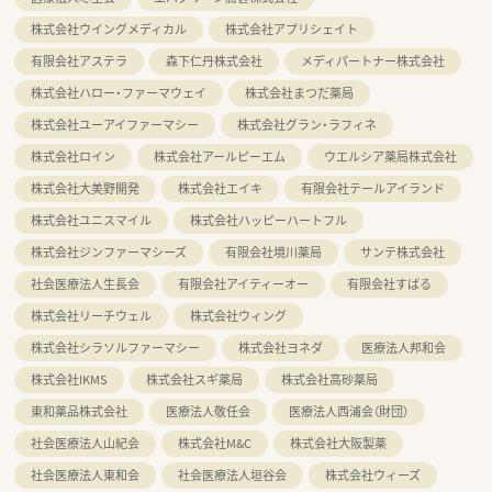
株式会社ウイングメディカル
株式会社アプリシェイト
有限会社アステラ
森下仁丹株式会社
メディパートナー株式会社
株式会社ハロー・ファーマウェイ
株式会社まつだ薬局
株式会社ユーアイファーマシー
株式会社グラン・ラフィネ
株式会社ロイン
株式会社アールピーエム
ウエルシア薬局株式会社
株式会社大美野開発
株式会社エイキ
有限会社テールアイランド
株式会社ユニスマイル
株式会社ハッピーハートフル
株式会社ジンファーマシーズ
有限会社境川薬局
サンテ株式会社
社会医療法人生長会
有限会社アイティーオー
有限会社すばる
株式会社リーチウェル
株式会社ウィング
株式会社シラソルファーマシー
株式会社ヨネダ
医療法人邦和会
株式会社IKMS
株式会社スギ薬局
株式会社高砂薬局
東和薬品株式会社
医療法人敬任会
医療法人西浦会（財団）
社会医療法人山紀会
株式会社M&C
株式会社大阪製薬
社会医療法人東和会
社会医療法人垣谷会
株式会社ウィーズ