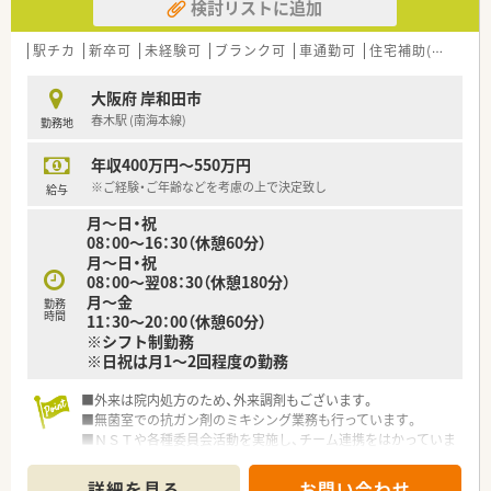
検討リストに追加
駅チカ
新卒可
未経験可
ブランク可
車通勤可
住宅補助(手当)あり
大阪府 岸和田市
春木駅 (南海本線)
勤務地
年収400万円～550万円
※ご経験・ご年齢などを考慮の上で決定致し
給与
月～日・祝
08：00～16：30（休憩60分）
月～日・祝
08：00～翌08：30（休憩180分）
月～金
勤務
時間
11：30～20：00（休憩60分）
※シフト制勤務
※日祝は月1～2回程度の勤務
■外来は院内処方のため、外来調剤もございます。
■無菌室での抗ガン剤のミキシング業務も行っています。
■ＮＳＴや各種委員会活動を実施し、チーム連携をはかっていま
す。
■乳幼児から学童保育まで、お子さんをお預けできる保育施設が
詳細を見る
お問い合わせ