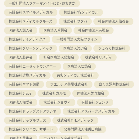
一般社団法人ファーマメイトにじ・おおさか
有限会社スマイルメディカル
株式会社Y'sメディカル
株式会社メディカルクルーズ
株式会社フタバ
社会医療法人仙養会
医療法人誠人会
医療法人若葉会
社会医療法人若弘会
株式会社アイメディクス
一般社団法人大阪ファイン
株式会社グリーンメディック
医療法人渡辺会
うえろく株式会社
医療法人藤井会
社会医療法人盛和会
株式会社リメディ
有限会社エーゼットカンパニー
医療法人仁悠会
株式会社近畿メディカル
共和メディカル株式会社
有限会社ヤマト薬局
ウエルシア薬局株式会社
白くま調剤株式会社
株式会社Brave
株式会社カルモ
医療法人美喜和会
医療法人相愛会
株式会社ジョヴィ
有限会社ジュンリ
株式会社ドラッグストアウシオ
株式会社アスパークメディカル
有限会社アップルプラス
株式会社T.H.メディック
株式会社クリニカルサポート
公益財団法人浅香山病院
医療法人尽生会
エバグリーン廣甚株式会社