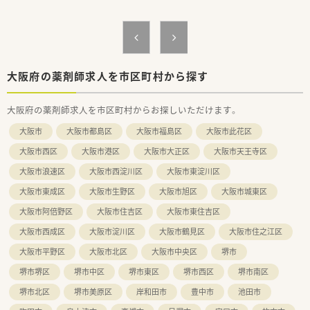
≪おすすめポイント≫
■業務に偏りなくバランスよくジェネラリストとして成長でき
る環境です。
■医師、看護師や他職種とチーム医療にしっかり取り組める環境
です。
大阪府の薬剤師求人を市区町村から探す
≪病院概要≫
大阪府の薬剤師求人を市区町村からお探しいただけます。
◆病床数
大阪市
大阪市都島区
大阪市福島区
大阪市此花区
総病床数:243床
（一般病床153床、回復期リハビリテーション病床90床）
大阪市西区
大阪市港区
大阪市大正区
大阪市天王寺区
大阪市浪速区
大阪市西淀川区
大阪市東淀川区
◆診療科目
内科, 循環器科, 消化器科, 外科, 整形外科, 脳外科, 形成外科, 皮膚
大阪市東成区
大阪市生野区
大阪市旭区
大阪市城東区
科, 泌尿器科, 眼科,糖尿病内科,心臓血管外科,肛門外科,リウマチ
科,リハビリテーション科,放射線科,救急科,麻酔科
大阪市阿倍野区
大阪市住吉区
大阪市東住吉区
大阪市西成区
大阪市淀川区
大阪市鶴見区
大阪市住之江区
◆薬剤師数
薬剤師：常勤10名
大阪市平野区
大阪市北区
大阪市中央区
堺市
助手：3名
堺市堺区
堺市中区
堺市東区
堺市西区
堺市南区
堺市北区
堺市美原区
岸和田市
豊中市
池田市