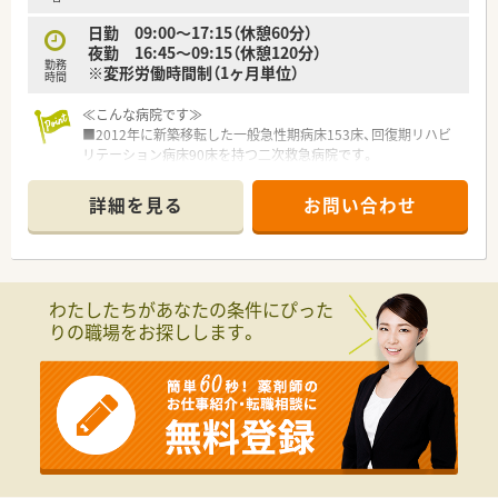
日勤 09:00～17:15（休憩60分）
夜勤 16:45～09:15（休憩120分）
勤務
※変形労働時間制（1ヶ月単位）
時間
≪こんな病院です≫
■2012年に新築移転した一般急性期病床153床、回復期リハビ
リテーション病床90床を持つ二次救急病院です。
■地域の中核的な病院として、特に救急医療の分野で地域の信頼
も高い病院です。
詳細を見る
お問い合わせ
■救急医療の他、特定の疾患はセンター化し、より専門的な治療
が行える環境を整えています。
■病院機能評価(機能種別版評価項目3rdG：Ver.3.0)の認定も受け
ている病院です。
わたしたちがあなたの条件にぴった
≪業務内容≫
りの職場をお探しします。
■入院患者様の調剤、監査、服薬指導
■外来は院外処方（夜間は院内処方）
■無菌調剤（抗がん剤、ＴＰＮ）
■注射調剤（注射薬自動払出しシステム完備）
■病棟業務（整形外科、脳神経外科、内科外科病棟は病棟専任薬
剤師を配置）
■医薬品管理、医薬品情報管理
■各種委員会活動
■夜勤業務月間3回～4回程度