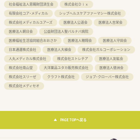
社会福祉法人恩賜財団済生会
株式会社Ｄｉｘ
有限会社コア・メディカル
シップヘルスケアファーマシー株式会社
株式会社メディカルユアーズ
医療法人公道会
医療法人吉栄会
医療法人朝日会
公益財団法人聖バルナバ病院
医療福祉生活協同組合おおさか
医療法人穂翔会
医療法人守田会
日本通運株式会社
医療法人大植会
株式会社ガルコーポレーション
人丸メディカル株式会社
株式会社ストレチア
医療法人友紘会
株式会社南山堂
大洋薬品ユタカ販売株式会社
医療法人徳洲会
株式会社スリーゼ
クラフト株式会社
ジョブ・クローバー株式会社
株式会社メディセオ
PAGE TOPへ戻る