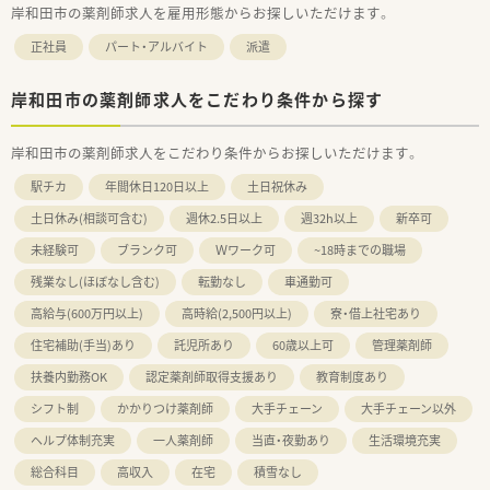
岸和田市の薬剤師求人を雇用形態からお探しいただけます。
正社員
パート・アルバイト
派遣
岸和田市の薬剤師求人をこだわり条件から探す
岸和田市の薬剤師求人をこだわり条件からお探しいただけます。
駅チカ
年間休日120日以上
土日祝休み
土日休み(相談可含む)
週休2.5日以上
週32h以上
新卒可
未経験可
ブランク可
Ｗワーク可
~18時までの職場
残業なし(ほぼなし含む)
転勤なし
車通勤可
高給与(600万円以上)
高時給(2,500円以上)
寮・借上社宅あり
住宅補助(手当)あり
託児所あり
60歳以上可
管理薬剤師
扶養内勤務OK
認定薬剤師取得支援あり
教育制度あり
シフト制
かかりつけ薬剤師
大手チェーン
大手チェーン以外
ヘルプ体制充実
一人薬剤師
当直・夜勤あり
生活環境充実
総合科目
高収入
在宅
積雪なし