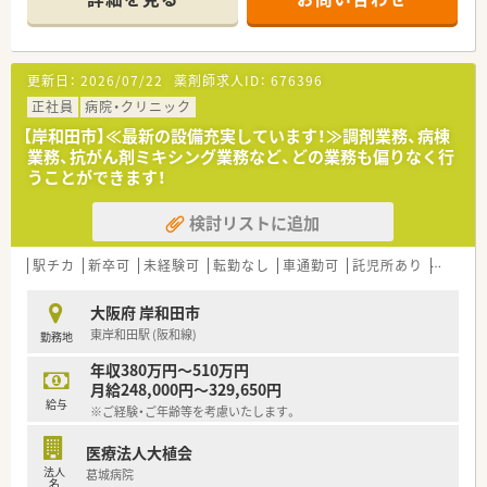
あります。
更新日：
2026/07/22
薬剤師求人ID：
676396
正社員
病院・クリニック
【岸和田市】≪最新の設備充実しています！≫調剤業務、病棟
業務、抗がん剤ミキシング業務など、どの業務も偏りなく行
うことができます！
検討リストに追加
駅チカ
新卒可
未経験可
転勤なし
車通勤可
託児所あり
認定薬
大阪府 岸和田市
東岸和田駅 (阪和線)
勤務地
年収380万円～510万円
月給248,000円～329,650円
給与
※ご経験・ご年齢等を考慮いたします。
医療法人大植会
法人
葛城病院
名