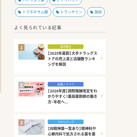
ハイリスク薬
ヒヤリハット
トラネキサム酸
トランサミン
国試
よく見られている記事
1
業界動向
【2025年最新】大手ドラッグス
トアの売上高と店舗数ランキ
ングを解説
2
転職ノウハウ
【2026年度】調剤報酬改定をわ
かりやすく！薬局薬剤師の働き
方・年収へ...
3
スキルアップ
【向精神薬一覧あり】精神科や
心療内科で処方される薬を薬