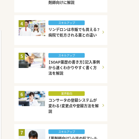
剤師向けに解説
4
スキルアップ
リンデロンは市販でも買える？
病院で処方される薬との違い
5
スキルアップ
【SOAP薬歴の書き方】記入事例
から速くわかりやすく書く方
法を解説
6
業界動向
コンサータの登録システムが
変わる！変更点や登録方法を解
説
7
スキルアップ
【薬剤師向け】小児の抗アレル