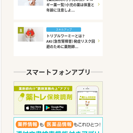
ギー薬一覧！小児の薬は体重と
年齢に注意しよ...
8
スキルアップ
トリプルワーミーとは？
AKI（急性腎障害）発症リスク回
避のために薬剤師...
スマートフォンアプリ