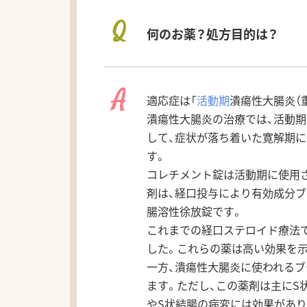
Q
何のお薬？処方目的は？
A
適応症は「
活動期
潰瘍性大腸炎（
潰瘍性大腸炎の治療では、活動期
して、症状が落ち着いた寛解期に
す。
コレチメント錠は活動期に使用
剤は、経口投与により有効成分
腸溶性徐放錠です。
これまでの経口ステロイド療法
した。これらの薬は高い効果を示
一方、潰瘍性大腸炎に使われるブ
ます。ただし、この薬剤は主にS
やS状結腸の病変には効果があ