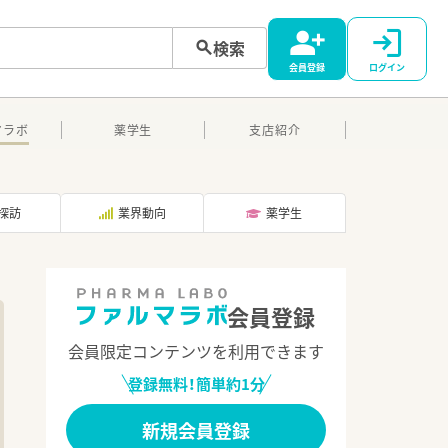
検索
会員登録
ログイン
マラボ
薬学生
支店紹介
探訪
業界動向
薬学生
会員登録
会員限定コンテンツを利用できます
登録無料！簡単約1分
新規会員登録