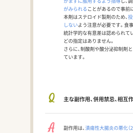
かまずに服用するよう指導
し、
がみられる
ことがあるので事前
本剤はステロイド製剤のため、
投
しない
よう注意が必要です。食
統計学的な有意差は認められて
どの指定はありません。
さらに、制酸剤や酸分泌抑制剤と
ています。
Q
主な副作用、併用禁忌、相互
A
副作用は、
潰瘍性大腸炎の悪化（2