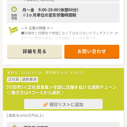
月〜金 9:00-19:00（休憩60分）
※1ヶ月単位の変形労働時間制
勤務
時間
・・＊ 企業の特徴 ＊・・
■利便性と信頼性で地域になくてはならないドラッグストア、か
かりつけ薬局を創ることを目指している企業です。
■研修制度やマニュアルが充実しており、未経験や中途入社の方
でもスムーズに仕事が出来る環境が整っているので安心です。
詳細を見る
お問い合わせ
■病院門前の様に処方箋枚数が多くない為に、服薬指導の時間も
じっくりとれるので、患者様にしっかり向き合い仕事が出来るの
も魅力の一つです。
■福利厚生が充実★ 各種手当はもちろん「育児支援制度」もあ
更新日：
2026/07/30
薬剤師求人ID：
478025
り！
正社員
調剤薬局
【行田市】≪正社員募集≫全国に店舗を拡げる調剤チェーン
◎働き方は4コースから選択♪
検討リストに追加
高給与(600万円以上)