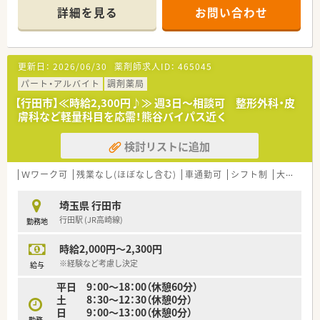
の処方箋を応需しています。
詳細を見る
お問い合わせ
■薬剤師は常時3名から4名体制を確保しており、一人ひとりの
業務負担が少ない職場です。
【求人情報について】
更新日：
2026/06/30
薬剤師求人ID：
465045
■今回は正社員の募集となっており、ご経験や能力に応じて年収
450万円から550万円を想定しています。
パート・アルバイト
調剤薬局
■転勤の心配はなく、一つの場所で腰を据えて長くキャリアを築
【行田市】≪時給2,300円♪≫ 週3日～相談可 整形外科・皮
いていきたい方に最適な求人です。
膚科など軽量科目を応需！熊谷バイパス近く
■基本的な勤務時間は18時までとなり、ご自身のプライベート
な時間も大切にできる環境です。
検討リストに追加
【勤務実態について】
■勤務はシフト制を採用しており、スタッフ同士で協力しながら
Ｗワーク可
残業なし(ほぼなし含む)
車通勤可
シフト制
大手チェーン以外
休日を調整することが可能です。
■日によっては最大20時までの勤務が発生する可能性がありま
埼玉県 行田市
すが、頻度についてはご相談ください。
行田駅 (JR高崎線)
勤務地
■休日は祝日とシフト日で構成されており、法定通りの有給休暇
もしっかりと取得できる環境です。
時給2,000円～2,300円
【こんな取り組みをしています】
※経験など考慮し決定
給与
■門前のクリニックと定期的に情報交換の場を設け、連携を深め
平日 9：00～18：00（休憩60分）
ることで地域医療の質向上に努めています。
土 8：30～12：30（休憩0分）
■スタッフ一人ひとりの意見を尊重する風土があり、業務改善や
日 9：00～13：00（休憩0分）
働きやすい環境づくりに繋げています。
勤務