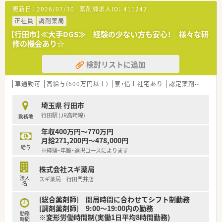
を用意されています
更新日：
2026/07/30
薬剤師求人ID：
411242
■総合薬剤師・調剤薬剤師（土日休み・19時までの勤務）どちらか
の働き方を選択できます
正社員
調剤薬局
■調剤併設型だけでなく「医療モール・クリニック併設店舗」「敷
【行田市】≪大手DGS≫ 経験の少ない方も安心！ 様々な研
地内薬局」「訪問調剤特化型店舗」など様々な店舗を運営してい
修の機会あり☆
ます
■在宅医療にも積極的取り組んでおり「訪問調剤特化型店舗」を
検討リストに追加
50店舗以上、無菌調剤室は業界最多の51店舗設置しています
■「プラチナくるみん認定企業」「健康経営優良法人2023（大規模
法人部門）認定」等を取得し一人ひとりが働きやすい環境が整備
車通勤可
高給与(600万円以上)
寮・借上社宅あり
認定薬剤師取得支援あり
されています
■充実した研修制度、人事制度、評価制度、キャリア支援制度等
埼玉県 行田市
があるのも特徴です
行田駅 (JR高崎線)
勤務地
年収400万円～770万円
月給271,200円～478,000円
給与
※経験・年齢・選択コースによります
株式会社スギ薬局
法人
スギ薬局 行田門井店
名
[総合薬剤師] 開局時間に合わせてシフト制勤務
[調剤薬剤師] 9:00～19:00内の勤務
勤務
※変形労働時間制(実働1日平均8時間勤務)
時間