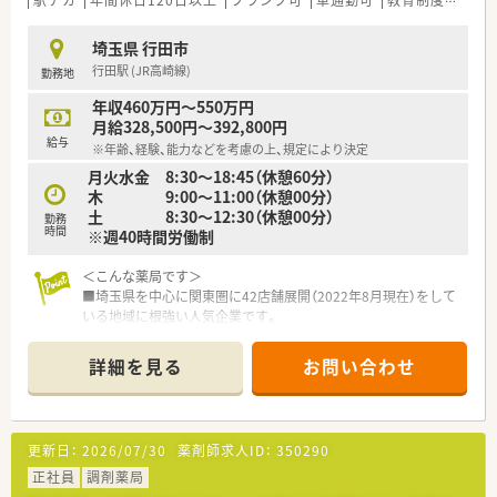
駅チカ
年間休日120日以上
ブランク可
車通勤可
教育制度あり
〇「社員第一主義」を掲げている同社では、福利厚生面が手厚く
年間休日120日以上、「連続休暇制度（年に1回、最大9連休を取得
埼玉県 行田市
できる制度）」等
行田駅 (JR高崎線)
勤務地
プライベートも充実出来る様にワークライフバランスを後押し
してくれる制度が充実しています。
年収460万円～550万円
〇社員割引制度、財形貯蓄制度、スポーツジム優待等が受けられ
月給328,500円～392,800円
る他、提携の保養施設は全国に40ヵ所あります。
給与
※年齢、経験、能力などを考慮の上、規定により決定
〇産休・育休・時短勤務者2,097人以上等、どれも業界トップクラ
月火水金 8:30～18:45（休憩60分）
スの実績!
木 9:00～11:00（休憩00分）
産休、育休取得はもちろんのこと、育児短時間勤務制度を実施
土 8:30～12:30（休憩00分）
育児休業より復帰後、1日最大2時間短縮して勤務できる制度で
勤務
時間
※週40時間労働制
す。
法律では3歳までですが、同社では小学校就学時までの期間利用
可能♪
＜こんな薬局です＞
■埼玉県を中心に関東圏に42店舗展開（2022年8月現在）をして
いる地域に根強い人気企業です。
■薬局事業以外にも、フィットネス事業、介護事業、労働支援事
業（ＮＰＯ法人として）など展開しており、「健康と幸せ」に貢献
詳細を見る
お問い合わせ
することを目的に様々な事業を立ち上げた安定企業です。
■地域包括医療ケアに基づき多職種連携の強化をしておりま
す。(ケアマネジャー21人、看護師28人、理学療法士20人、作業療
法士6人、介護福祉士38人、柔道整復師4人、健康運動管理士1人、
更新日：
2026/07/30
薬剤師求人ID：
350290
言語聴覚士2人（2021年9月末）
■在宅・施設の強化をしており、在宅専門店もあります。
正社員
調剤薬局
(月2,230/件：施設47件、個人宅204件。（2021年9月末）