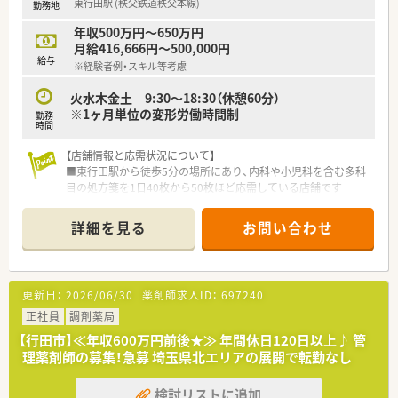
東行田駅 (秩父鉄道秩父本線)
勤務地
年収500万円～650万円
月給416,666円～500,000円
給与
※経験者例・スキル等考慮
火水木金土 9:30～18:30（休憩60分）
※1ヶ月単位の変形労働時間制
勤務
時間
【店舗情報と応需状況について】
■東行田駅から徒歩5分の場所にあり、内科や小児科を含む多科
目の処方箋を1日40枚から50枚ほど応需している店舗です
■2025年2月に移転オープンしたばかりの綺麗な職場で、常勤薬
剤師1名と事務員1名が協力し合いながら業務を行っています。
詳細を見る
お問い合わせ
■施設在宅に注力しており、近隣の医療機関と連携しながら地域
に根ざした質の高い医療サービスを提供することを目指してい
ます。
更新日：
2026/06/30
薬剤師求人ID：
697240
【求人情報について】
■年収は500万円から最大800万円まで提示可能で、これまでの
正社員
調剤薬局
経験やスキルを最大限に考慮し社長と直接相談ができます。
【行田市】≪年収600万円前後★≫ 年間休日120日以上♪ 管
■借上げ社宅制度や奨学金返済補助など福利厚生が非常に充実
理薬剤師の募集！急募 埼玉県北エリアの展開で転勤なし
しており、若手薬剤師の経済的な自立を力強くサポートします。
■埼玉県内の配属では車の運転スキルが必須となりますが、その
検討リストに追加
分エリア内を柔軟に動ける方には高い年収提示が期待されま