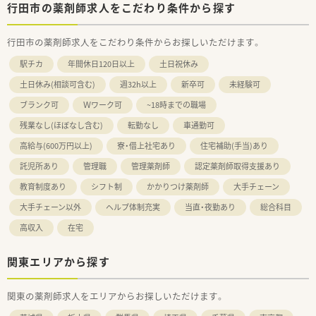
行田市の薬剤師求人をこだわり条件から探す
行田市の薬剤師求人をこだわり条件からお探しいただけます。
駅チカ
年間休日120日以上
土日祝休み
土日休み(相談可含む)
週32h以上
新卒可
未経験可
ブランク可
Ｗワーク可
~18時までの職場
残業なし(ほぼなし含む)
転勤なし
車通勤可
高給与(600万円以上)
寮・借上社宅あり
住宅補助(手当)あり
託児所あり
管理職
管理薬剤師
認定薬剤師取得支援あり
教育制度あり
シフト制
かかりつけ薬剤師
大手チェーン
大手チェーン以外
ヘルプ体制充実
当直・夜勤あり
総合科目
高収入
在宅
関東エリアから探す
関東の薬剤師求人をエリアからお探しいただけます。