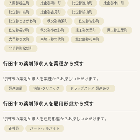
入間郡越生町
比企郡滑川町
比企郡嵐山町
比企郡小川町
比企郡川島町
比企郡吉見町
比企郡鳩山町
比企郡ときがわ町
秩父郡横瀬町
秩父郡皆野町
秩父郡長瀞町
秩父郡小鹿野町
児玉郡美里町
児玉郡上里町
大里郡寄居町
南埼玉郡宮代町
北葛飾郡杉戸町
北葛飾郡松伏町
行田市の薬剤師求人を業種から探す
行田市の薬剤師求人を業種からお探しいただけます。
調剤薬局
病院・クリニック
ドラッグストア(調剤あり)
行田市の薬剤師求人を雇用形態から探す
行田市の薬剤師求人を雇用形態からお探しいただけます。
正社員
パート・アルバイト