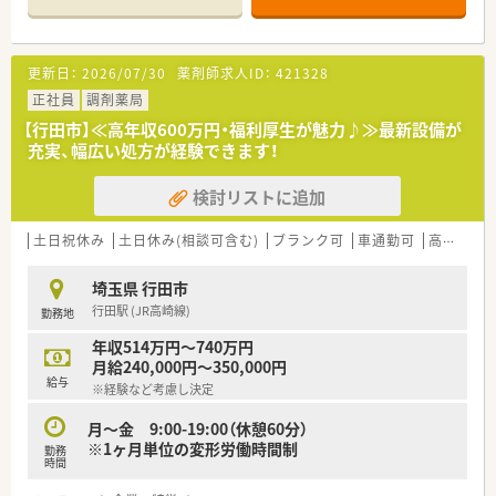
ク担当、在宅担当等）により、 現場の要望をリアルタイムで収集
■近隣にて8店舗展開の企業です。
し、すぐに検討・立案して実施する体制
■医療機関との関係も良く、働きやすい環境があります。
■会社として有休消化を推奨しております。（取得率100％を目
■病院受け、クリニック受けとありますので、ご希望に合わせ経
指しています）。
更新日：
2026/07/30
薬剤師求人ID：
421328
験ができます。
社内報でも各店舗、管理部門の有給消化率を公開、ヘルプ体制が
■社長自らスタッフが働きやすい環境を考えられており、風通し
正社員
調剤薬局
充実しており皆で助け合い、休みやすい環境を構築しておりま
良好！
す。
【行田市】≪高年収600万円・福利厚生が魅力♪≫最新設備が
■お昼代無料！（多彩なメニューから弁当が選べます）
充実、幅広い処方が経験できます！
■離職率はほぼゼロ！社員旅行やホテルを貸し切り新年会など薬
＜こんな方にオススメ！＞
局内の雰囲気も良好。
★在宅の実施率は全店舗の内90%のため在宅医療に興味・熱意の
検討リストに追加
ある方！
★年間休日120日以上のためライフワークバランス重視の方！
土日祝休み
★地域密着の薬局で働きたい方！
土日休み(相談可含む)
ブランク可
車通勤可
高給与(600万円以上)
＜研修制度＞
埼玉県 行田市
■研修制度も充実しています。
行田駅 (JR高崎線)
勤務地
専門力の向上とヒューマンスキルの向上に向けた研修を行って
おります。
年収514万円～740万円
研修認定薬剤師、その他自己啓発により費用負担あり。現場で
月給240,000円～350,000円
は、薬のプロ・医療人・社会人としての研修、セルフチェック表に
給与
※経験など考慮し決定
基づく各人の個性・成長分析（日々）、医療人による1対1面談式個
別カウンセリング、担当薬剤師による親身な実務指導などオリジ
月〜金 9:00-19:00（休憩60分）
ナル プログラム（日々）に基づいて、充実した研修を整えており
※1ヶ月単位の変形労働時間制
勤務
ます。
時間