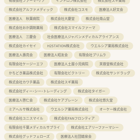
有限会社ファーマ・ケア
イントロン株式会社
株式会社スギ薬局
株式会社アルファメディック
株式会社コスモ
医療法人好文会
医療法人 秋葉病院
株式会社大慶堂
株式会社南山堂
株式会社おか調剤薬局
株式会社スマイルファーマ
医療法人 三慶会
社会医療法人ジャパンメディカルアライアンス
株式会社カイセイ
H2STATION株式会社
ウエルシア薬局株式会社
医療法人壽亮会
医療法人昭友会
有限会社プリムラ
有限会社ケージーエフ
医療法人土屋小児病院
芙蓉堂株式会社
かちどき薬品株式会社
有限会社ビクトリー
株式会社サンドラッグ
株式会社カワチ薬品
株式会社スギ薬局
株式会社ディー・シー・トレーディング
株式会社タイガー
医療法人啓仁会
株式会社ケアブレーン
株式会社悠久堂
ミアヘルサ株式会社
ウエルシア薬局株式会社
オーケー株式会社
株式会社ユニスマイル
株式会社FANフロンティア
有限会社千葉メディカルサプライ
株式会社エアリーファーマシー
株式会社グッドフェローズ
医療法人社団嬉泉会