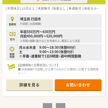
す。
年間休日120日以上
未経験可
転勤なし
車通勤可
高給与(600万円以上)
【職場環境と雰囲気】
■2025年2月に移転したばかりで清潔感にあふれており、職員が
埼玉県 行田市
一つのチームとして互いに協力し合う明るい雰囲気の職場で
行田駅 (JR高崎線)
勤務地
す。
■現場目線を持つ経験豊富な統括マネージャーが採用を担って
年収550万円～630万円
おり、教育体制の変革を進めているため活気のある環境と言えま
月給450,000円～520,000円
す。
給与
※年齢・経験・能力などを考慮の上、規定により決定
■20代から30代の若手が多く在籍しており、キャリアアップを
目指して切磋琢磨しながら意欲的に働くスタッフが活躍してい
月火水木金 9:00～18:30（休憩60分）
ます。
土 9:00～13:00（休憩0分）
勤務
※早番・遅番制で1日8時間・週40時間勤務
時間
【店舗情報と応需状況について】
■JR高崎線「行田駅」から車で6分ほどの場所に位置する調剤薬
局です。
■主な応需科目は内科と呼吸器科で、処方箋応需枚数は1日あた
り約40枚です。
詳細を見る
お問い合わせ
■勤務者は常勤薬剤師2名、パート薬剤師2名、医療事務2名の体
制で運営しています。
【想定されるモデル年収】
■経験3年目の薬剤師で年収510万円の提示実績がございます。