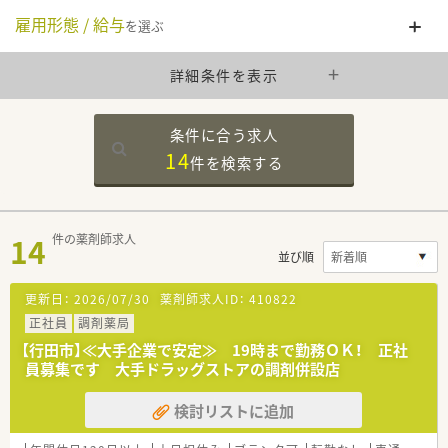
雇用形態 / 給与
を選ぶ
詳細条件を表示
条件に合う求人
14
件を
検索する
14
件の薬剤師求人
並び順
更新日：
2026/07/30
薬剤師求人ID：
410822
正社員
調剤薬局
【行田市】≪大手企業で安定≫ 19時まで勤務ＯＫ！ 正社
員募集です 大手ドラッグストアの調剤併設店
検討リストに追加