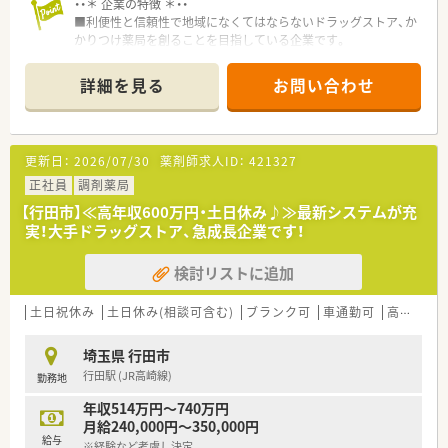
・・＊ 企業の特徴 ＊・・
■利便性と信頼性で地域になくてはならないドラッグストア、か
かりつけ薬局を創ることを目指している企業です。
■研修制度やマニュアルが充実しており、未経験や中途入社の方
でもスムーズに仕事が出来る環境が整っているので安心です。
詳細を見る
お問い合わせ
■病院門前の様に処方箋枚数が多くない為に、服薬指導の時間も
じっくりとれるので、患者様にしっかり向き合い仕事が出来るの
も魅力の一つです。
■福利厚生が充実★ 各種手当はもちろん「育児支援制度」もあ
更新日：
2026/07/30
薬剤師求人ID：
421327
り！
正社員
調剤薬局
【行田市】≪高年収600万円・土日休み♪≫最新システムが充
実！大手ドラッグストア、急成長企業です！
検討リストに追加
土日祝休み
土日休み(相談可含む)
ブランク可
車通勤可
高給与(600万円以上)
埼玉県 行田市
行田駅 (JR高崎線)
勤務地
年収514万円～740万円
月給240,000円～350,000円
給与
※経験など考慮し決定