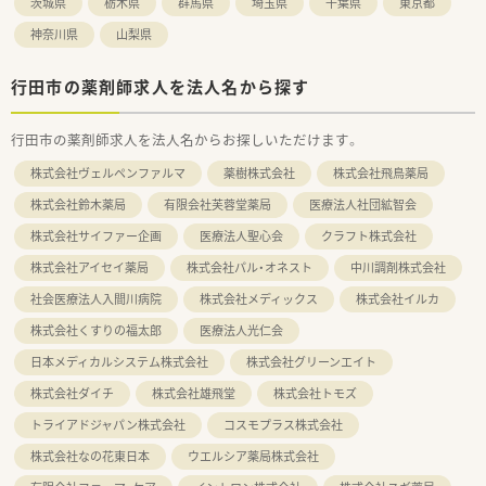
茨城県
栃木県
群馬県
埼玉県
千葉県
東京都
神奈川県
山梨県
行田市の薬剤師求人を法人名から探す
行田市の薬剤師求人を法人名からお探しいただけます。
株式会社ヴェルペンファルマ
薬樹株式会社
株式会社飛鳥薬局
株式会社鈴木薬局
有限会社芙蓉堂薬局
医療法人社団絋智会
株式会社サイファー企画
医療法人聖心会
クラフト株式会社
株式会社アイセイ薬局
株式会社パル・オネスト
中川調剤株式会社
社会医療法人入間川病院
株式会社メディックス
株式会社イルカ
株式会社くすりの福太郎
医療法人光仁会
日本メディカルシステム株式会社
株式会社グリーンエイト
株式会社ダイチ
株式会社雄飛堂
株式会社トモズ
トライアドジャパン株式会社
コスモプラス株式会社
株式会社なの花東日本
ウエルシア薬局株式会社