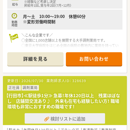
※経験など考慮し決定
給与
昇給年1回、賞与年2回（7月・12月）
月～土 10:00～19:00 休憩60分
※変形労働時間制
勤務
時間
＼こんな企業です／
○全国に1,000店舗以上を展開する大手調剤薬局です。
○東京大学病院をはじめ全国の病院の敷地内に薬局を持ってい
ます。
病診薬連携を強化することで、地域にお住いの患者様に高度な医
詳細を見る
お問い合わせ
療の提供を実現しています。
○全店「同一の機械・システム」を採用しており、且つ処方箋の応
需内容が多岐にわたる（敷地内・病院門前・医療モール・CL門前）
ので、スキルUPしたい方にはお勧めもです。
更新日：
2026/07/30
薬剤師求人ID：
328639
○長期就業＆自己研讃を続ける事で給与があがる仕組みになっ
ており、将来的に高年収も狙う事が出来ます。
正社員
調剤薬局
○インターネットを使って処方薬の飲み方を遠隔指導する「オン
【行田市】≪駅徒歩1分≫ 急募！年休120日以上 残業ほぼな
ライン服薬指導」、今後も病院の「敷地内薬局」の推進、女性客の
し 店舗間交流あり♪ 外来も在宅も経験したい方！ 職場
取り込みを狙う店舗でデザインの一新。
環境も非常におすすめの職場です！
M&Aによる店舗拡大と業界のリーディングカンパニーとして成
長を続けています。
検討リストに追加
○どの店舗も、最新システムが整っています！
＼福利厚生／