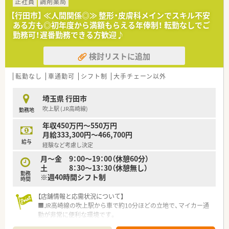
正社員
調剤薬局
【やりがい/おすすめポイント】
■年間休日123日（2025年実績）で、プライベートの時間を十分
【行田市】 ≪人間関係◎≫ 整形・皮膚科メインでスキル不安
に確保できます。
ある方も◎初年度から満額もらえる年俸制！ 転勤なしでご
■祝日がある週は週3日休みになるため、旅行などの予定も立て
勤務可！遅番勤務できる方歓迎♪
やすいです。
■地域密着型で転居を伴う異動がないため、腰を据えて長く働け
検討リストに追加
ます。
転勤なし
車通勤可
シフト制
大手チェーン以外
埼玉県 行田市
吹上駅 (JR高崎線)
勤務地
年収450万円～550万円
月給333,300円～466,700円
給与
経験など考慮し決定
月～金 9：00～19：00（休憩60分）
土 8：30～13：30（休憩無し）
勤務
※週40時間シフト制
時間
【店舗情報と応需状況について】
■JR高崎線の吹上駅から車で約10分ほどの立地で、マイカー通
勤が非常に便利な環境です。
■門前の整形外科と皮膚科を中心に、1日あたり平均で約150枚