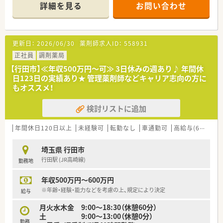
詳細を見る
お問い合わせ
・・＊こんな企業です＊・・
■渋谷区恵比寿に本社を構えておりますが、埼玉県を中心に事業
展開している会社です。
■美容と健康に関する高品質の製品とサービスを、医療の立場か
更新日：
2026/06/30
薬剤師求人ID：
558931
ら提供していくことを目指す会社です。
■調剤薬局の運営以外の事業（ドクターのコンサルティング業務
正社員
調剤薬局
など）も展開しており、非常に安定した経営を続けております。
【行田市】≪年収500万円～可≫ 3日休みの週あり♪ 年間休
■処方箋の調剤だけでなく、一般薬のカウンセリング販売や健康
日123日の実績あり★ 管理薬剤師などキャリア志向の方に
相談も行うことで「健康維持」のサポートに取り組んでいます。
もオススメ！
■年功序列ではなく、社員1人ひとりの努力や実績を評価してい
ます。高いモチベーションを保ちながら働ける環境です。
検討リストに追加
■埼玉県をメインに店舗展開しており、転勤の心配はございませ
ん。
■旧態依然ではなく、時代に則した形に順応すべく、常に変化を
年間休日120日以上
未経験可
転勤なし
車通勤可
高給与(600万円以上)
し続けている会社です。
埼玉県 行田市
行田駅 (JR高崎線)
勤務地
年収500万円～600万円
※年齢・経験・能力などを考慮の上、規定により決定
給与
月火水木金 9:00～18:30（休憩60分）
土 9:00～13:00（休憩0分）
勤務