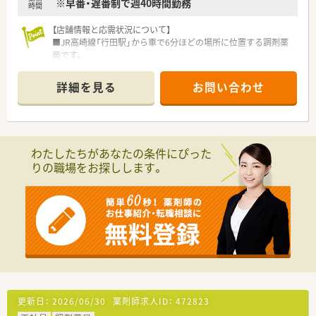
※早番・遅番制で週40時間勤務
時間
【店舗情報と応需状況について】
■JR高崎線「行田駅」から車で6分ほどの場所に位置する調剤薬
局です。
■主な応需科目は内科と呼吸器科で、処方箋応需枚数は1日あた
り約40枚です。
詳細を見る
お問い合わせ
■勤務者は常勤薬剤師2名、パート薬剤師2名、医療事務2名の体
制で運営しています。
【想定されるモデル年収】
■経験3年目の薬剤師で年収510万円の提示実績がございます。
わたしたちがあなたの条件にぴった
■経験やスキル、前職の年収を考慮し、最適な年収をご提案して
りの職場をお探しします。
います。
■ラウンダー勤務を希望される場合は年収600万円以上も相談
可能です。
【想定されるキャリアイメージ】
■入社後は先輩社員によるOJT研修で業務に慣れていただけま
す。
■将来的に管理薬剤師として店舗運営に携わっていくことも可
能です。
■長期的に安定して働きたい方にとって、理想的なキャリアを築
けます。
更新日：
2026/06/30
薬剤師求人ID：
472823