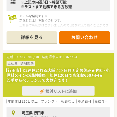
※上記の内週3日～相談可能
■最新の調剤機器やシステムの導入を積極的に行い、業務の効率
時間
※ラストまで勤務できる方歓迎
化と安全性の確保を追求しています。
＜こんな薬局です＞
新潟県に本社を置く会社です。
正社員でも転勤はございませんので、腰を据えて働くことができ
ます。
開局のタイミングで入社された方が多く、
詳細を見る
お問い合わせ
薬局内には勤続年数の長短による力関係はありません。
応需科目としては整形外科・皮膚科がメインとなります。
比較的軽量科目ですので、スキルにやや不安のある方でも
安心して就業をスタートさせることができます。
更新日：
2026/06/30
薬剤師求人ID：
367254
周りの方々も、丁寧に教えて下さる環境です。
正社員
調剤薬局
＜こんな方、ぜひお問合せ下さい＞
【行田市】≪2連休とれる店舗♪≫ 日月固定お休み★ 内科・小
★相場通りの時給はイヤ！少しでも高い時給で働きたい方
児科メインの調剤薬局 年休120日で高年収650万円★
★1日フルタイムで働けるけど毎日だと疲れる…週3日程度～シ
若手からベテランまで大歓迎です！
フト相談したい方
★ブランクがある・総合科目を経験したことがなく、スキルにあ
検討リストに追加
まり自信がない方
年間休日120日以上
ブランク可
転勤なし
車通勤可
高給与(600万円以上)
埼玉県 行田市