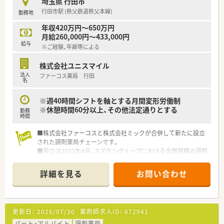
埼玉県 行田市
行田市駅 (秩父鉄道秩父本線)
勤務地
年収420万円～650万円
月給260,000円～433,000円
給与
※ご経験、年齢等による
株式会社ユニスマイル
法人
ファーコス薬局 行田
名
※週40時間シフトを軸とする月間変形労働制
※休憩時間60分以上、その他法定通りとする
勤務
時間
■株式会社ファーコスと株式会社ミックが合併して新たに設立
された調剤薬局チェーンです。
■設立は2022年4月、スズケングループにおける全国規模の調剤
薬局チェーンとなります。
■2社が培ってきたノウハウと企業の良さを融合し、より安定し
詳細を見る
お問い合わせ
た経営基盤から、成長スピードを加速させていきます。
■コーポレートメッセージは「あなたに今、わたしができるこ
と」。
■正社員には全国・広域・都道府県限定・自宅通勤の4コースを用
更新日：
2026/07/30
薬剤師求人ID：
672941
意。
■全国・広域・都道府県限定コースの方には充実の住宅補助制度
パート・アルバイト
調剤薬局