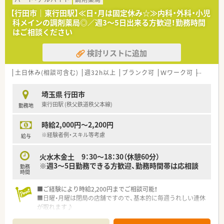
が適用されます。
【行田市｜東行田駅】≪日・月は固定休み☆≫内科・外科・小児
■住居は法人契約なので初期費用時の自己負担はほとんどあり
科メインの調剤薬局◎／週3～5日出来る方歓迎！勤務時間
ません。
はご相談ください
■産育休からの復帰率は95%以上！時短勤務はお子様が小学3年
生終了時まで。
検討リストに追加
■年間休日は120日以上で様々な休暇制度の用意あり。
■最新機器の導入やメディカルリスクコントローラー制度を導
入し、調剤過誤防止に向けた取り組みにも積極的です。
土日休み(相談可含む)
週32h以上
ブランク可
Ｗワーク可
車通勤
■マネジメント型と専門性追求型のキャリアパスが目指せる環
境です。
埼玉県 行田市
■家族やプライベートを大事にしながら働きたい方、キャリアを
東行田駅 (秩父鉄道秩父本線)
勤務地
磨きたい方皆様にお勧めです。
時給2,000円～2,200円
※経験者例・スキル等考慮
給与
火水木金土 9：30～18：30（休憩60分）
※週3～5日勤務できる方歓迎、勤務時間帯は応相談
勤務
時間
■ご経験により時給2,200円までご相談可能！
■日曜・月曜は閉局の店舗ですので、基本的に毎週うれしい連休
が取れます♪
■車通勤がおすすめのエリアです。