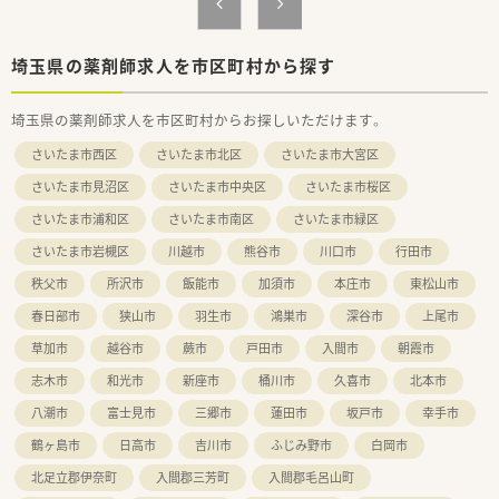
■経験やスキル、前職の年収を考慮し、最適な年収をご提案して
います。
■管理薬剤師・ラウンダー勤務を希望される場合は年収600万円
以上も相談可能です。
埼玉県の薬剤師求人を市区町村から探す
【想定されるキャリアイメージ】
埼玉県の薬剤師求人を市区町村からお探しいただけます。
■入社後は先輩社員によるOJT研修で業務に慣れていただけま
す。
さいたま市西区
さいたま市北区
さいたま市大宮区
■将来的に管理薬剤師として店舗運営に携わっていくことも可
能です。
さいたま市見沼区
さいたま市中央区
さいたま市桜区
■長期的に安定して働きたい方にとって、理想的なキャリアを築
さいたま市浦和区
さいたま市南区
さいたま市緑区
けます。
さいたま市岩槻区
川越市
熊谷市
川口市
行田市
【やりがい/おすすめポイント】
■年間休日123日（2025年実績）で、プライベートの時間を十分
秩父市
所沢市
飯能市
加須市
本庄市
東松山市
に確保できます。
春日部市
狭山市
羽生市
鴻巣市
深谷市
上尾市
■祝日がある週は週3日休みになるため、旅行などの予定も立て
やすいです。
草加市
越谷市
蕨市
戸田市
入間市
朝霞市
■地域密着型で転居を伴う異動がないため、腰を据えて長く働け
志木市
和光市
新座市
桶川市
久喜市
北本市
ます。
八潮市
富士見市
三郷市
蓮田市
坂戸市
幸手市
鶴ヶ島市
日高市
吉川市
ふじみ野市
白岡市
北足立郡伊奈町
入間郡三芳町
入間郡毛呂山町