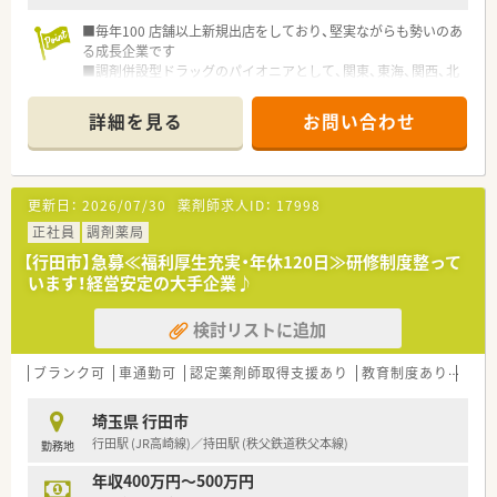
■毎年100 店舗以上新規出店をしており、堅実ながらも勢いのあ
る成長企業です
■調剤併設型ドラッグのパイオニアとして、関東、東海、関西、北
陸・信州を中心に約1,700店舗以上を展開しています
■研修制度は様々なプランがあり、集合研修だけでなく任意で受
詳細を見る
お問い合わせ
講可能な研修も幅広く用意されています
■店舗で活躍する従業員、社外で活躍する従業員、将来経営幹部
となる従業員など、薬剤師として様々な活躍ができるフィールド
を用意されています
更新日：
2026/07/30
薬剤師求人ID：
17998
■総合薬剤師・調剤薬剤師（土日休み・19時までの勤務）どちらか
の働き方を選択できます
正社員
調剤薬局
■調剤併設型だけでなく「医療モール・クリニック併設店舗」「敷
【行田市】急募≪福利厚生充実・年休120日≫研修制度整って
地内薬局」「訪問調剤特化型店舗」など様々な店舗を運営してい
います！経営安定の大手企業♪
ます
■在宅医療にも積極的取り組んでおり「訪問調剤特化型店舗」を
検討リストに追加
50店舗以上、無菌調剤室は業界最多の51店舗設置しています
■「プラチナくるみん認定企業」「健康経営優良法人2023（大規模
法人部門）認定」等を取得し一人ひとりが働きやすい環境が整備
ブランク可
車通勤可
認定薬剤師取得支援あり
教育制度あり
総合
されています
■充実した研修制度、人事制度、評価制度、キャリア支援制度等
埼玉県 行田市
があるのも特徴です
行田駅 (JR高崎線)／持田駅 (秩父鉄道秩父本線)
勤務地
年収400万円～500万円