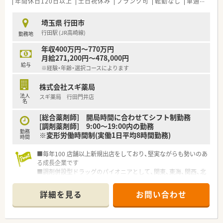
年間休日120日以上
土日祝休み
ブランク可
転勤なし
車通勤可
埼玉県 行田市
行田駅 (JR高崎線)
勤務地
年収400万円～770万円
月給271,200円～478,000円
給与
※経験・年齢・選択コースによります
株式会社スギ薬局
法人
スギ薬局 行田門井店
名
[総合薬剤師] 開局時間に合わせてシフト制勤務
[調剤薬剤師] 9:00～19:00内の勤務
勤務
※変形労働時間制(実働1日平均8時間勤務)
時間
■毎年100 店舗以上新規出店をしており、堅実ながらも勢いのあ
る成長企業です
■調剤併設型ドラッグのパイオニアとして、関東、東海、関西、北
陸・信州を中心に約1,700店舗以上を展開しています
■研修制度は様々なプランがあり、集合研修だけでなく任意で受
詳細を見る
お問い合わせ
講可能な研修も幅広く用意されています
■店舗で活躍する従業員、社外で活躍する従業員、将来経営幹部
となる従業員など、薬剤師として様々な活躍ができるフィールド