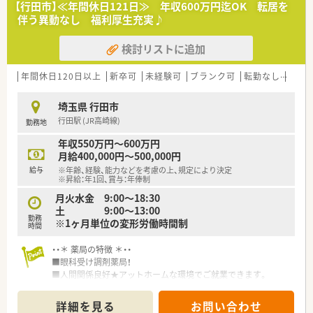
【行田市】≪年間休日121日≫ 年収600万円迄OK 転居を
■かかりつけ薬剤師・健康サポート薬局にも積極的に取り組んで
伴う異動なし 福利厚生充実♪
おります。
薬剤師166人中 研修認定薬剤師104人、かかりつけ薬剤師65
検討リストに追加
人、健康サポート薬局修了薬剤師40人、管理栄養士5人、登録販売
者14人（2021年9月末）
■地域連携イベントの開催も積極的に取り組んでおります。
年間休日120日以上
新卒可
未経験可
ブランク可
転勤なし
車通
年間30回以上開催。薬剤師によるミニ講座講演、健康相談会、測
定会、栄養講座、健康運動指導士による体操講座など開催。
埼玉県 行田市
行田駅 (JR高崎線)
勤務地
＜こんな職場です＞
■最寄り駅より徒歩1分の薬局になります。
年収550万円～600万円
■内科メインの門前クリニックと施設在宅を応需しておりま
月給400,000円～500,000円
す。
給与
※年齢、経験、能力などを考慮の上、規定により決定
■処方箋は1日60枚程度、薬剤師さんは2～3名体制となっており
※昇給：年1回、賞与：年俸制
ます。
月火水金 9:00～18:30
■門前のクリニックとは非常に関係良好でメーカー主催の合同
土 9:00～13:00
勉強会などを一緒にしております。
勤務
※1ヶ月単位の変形労働時間制
■管理薬剤師さんは患者様に支持されており同社内で最も多く
時間
のかかりつけ患者数を獲得されております。
・・＊ 薬局の特徴 ＊・・
■眼科受け調剤薬局！
＜働きやすい環境です＞
■人間関係良好★アットホームな環境でご就業できます。
■現場の声をかたちにする体制が整っております。
■ご経験次第で年収600万円OK★
専門担当（研修担当、学生実習担当、業務改善担当、医療改定・行
政対応担当、ＣＳ担当、EＳ担当、ジェネリック担当、ジャストッ
詳細を見る
お問い合わせ
・・＊ 企業の特徴 ＊・・