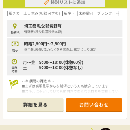
検討リストに追加
駅チカ
土日休み(相談可含む)
新卒可
未経験可
ブランク可
Ｗワ
埼玉県 秩父郡皆野町
皆野駅 (秩父鉄道秩父本線)
勤務地
時給2,500円～2,500円
※年齢、経験、能力などを考慮の上、規定により決定
給与
月～金 9：00～18：00(休憩60分)
土 9：00～13：00(休憩なし)
勤務
時間
・・＊ 病院の特徴 ＊・・
■まずは職場見学からを希望という方も歓迎しています
■スキルは不足していても前向きで素直な気持ちを重視してい
ます
■職種関係なく勉強会を月1回開催、また職員交流の一環でバー
詳細を見る
お問い合わせ
ベキューや運動会などを開催しています。院内の職員同士のコ
ミュニケーションを活発的です♪