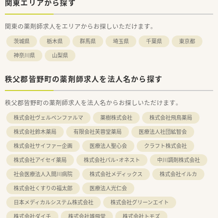
関東エリアから探す
関東の薬剤師求人をエリアからお探しいただけます。
茨城県
栃木県
群馬県
埼玉県
千葉県
東京都
神奈川県
山梨県
秩父郡皆野町の薬剤師求人を法人名から探す
秩父郡皆野町の薬剤師求人を法人名からお探しいただけます。
株式会社ヴェルペンファルマ
薬樹株式会社
株式会社飛鳥薬局
株式会社鈴木薬局
有限会社芙蓉堂薬局
医療法人社団絋智会
株式会社サイファー企画
医療法人聖心会
クラフト株式会社
株式会社アイセイ薬局
株式会社パル・オネスト
中川調剤株式会社
社会医療法人入間川病院
株式会社メディックス
株式会社イルカ
株式会社くすりの福太郎
医療法人光仁会
日本メディカルシステム株式会社
株式会社グリーンエイト
株式会社ダイチ
株式会社雄飛堂
株式会社トモズ