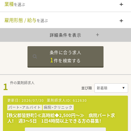
業種
を選ぶ
雇用形態 / 給与
を選ぶ
詳細条件を表示
条件に合う求人
1
件を
検索する
1
件の薬剤師求人
並び順
更新日：
2026/07/30
薬剤師求人ID：
612630
パート・アルバイト
病院・クリニック
【秩父郡皆野町】≪高時給◆2,500円～≫ 病院パート求
人！ 週3～5日 1日4時間以上できる方の募集！