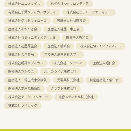
株式会社ユニスマイル
株式会社FANフロンティア
有限会社千葉メディカルサプライ
株式会社エアリーファーマシー
株式会社グッドフェローズ
医療法人社団嬉泉会
医療法人あかつき会
医療法人社団 幸正会
株式会社コミュニティメディカル
医療法人秀和会
医療法人社団厚生会
医療法人明晴会
株式会社SF・インフォネット
株式会社スギ薬局
学校法人埼玉医科大学
株式会社明翔メディカル
株式会社エクラシア
医療法人昭仁会
医療法人ひかり会
氷川のつどい株式会社
医療法人 埼玉成恵会病院
光製薬株式会社
特定医療法人俊仁会
医療法人本庄福島病院
クラフト株式会社
株式会社アーク・リンケージ
総合メディカル株式会社
株式会社ライラック