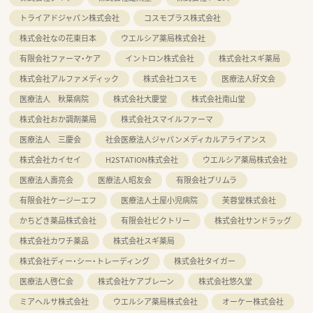
トライアドジャパン株式会社
コスモプラス株式会社
株式会社なの花東日本
ウエルシア薬局株式会社
有限会社ファーマ・ケア
イントロン株式会社
株式会社スギ薬局
株式会社アルファメディック
株式会社コスモ
医療法人好文会
医療法人 秋葉病院
株式会社大慶堂
株式会社南山堂
株式会社おか調剤薬局
株式会社スマイルファーマ
医療法人 三慶会
社会医療法人ジャパンメディカルアライアンス
株式会社カイセイ
H2STATION株式会社
ウエルシア薬局株式会社
医療法人壽亮会
医療法人昭友会
有限会社プリムラ
有限会社ケージーエフ
医療法人土屋小児病院
芙蓉堂株式会社
かちどき薬品株式会社
有限会社ビクトリー
株式会社サンドラッグ
株式会社カワチ薬品
株式会社スギ薬局
株式会社ディー・シー・トレーディング
株式会社タイガー
医療法人啓仁会
株式会社ケアブレーン
株式会社悠久堂
ミアヘルサ株式会社
ウエルシア薬局株式会社
オーケー株式会社