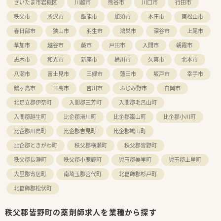
さいたま市岩槻区
川越市
熊谷市
川口市
行田市
秩父市
所沢市
飯能市
加須市
本庄市
東松山市
春日部市
狭山市
羽生市
鴻巣市
深谷市
上尾市
草加市
越谷市
蕨市
戸田市
入間市
朝霞市
志木市
和光市
新座市
桶川市
久喜市
北本市
八潮市
富士見市
三郷市
蓮田市
坂戸市
幸手市
鶴ヶ島市
日高市
吉川市
ふじみ野市
白岡市
北足立郡伊奈町
入間郡三芳町
入間郡毛呂山町
入間郡越生町
比企郡滑川町
比企郡嵐山町
比企郡小川町
比企郡川島町
比企郡吉見町
比企郡鳩山町
比企郡ときがわ町
秩父郡横瀬町
秩父郡皆野町
秩父郡長瀞町
秩父郡小鹿野町
児玉郡美里町
児玉郡上里町
大里郡寄居町
南埼玉郡宮代町
北葛飾郡杉戸町
北葛飾郡松伏町
秩父郡皆野町の薬剤師求人を業種から探す