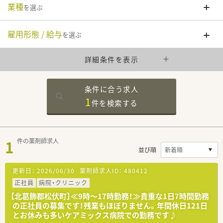
業種
を選ぶ
雇用形態 / 給与
を選ぶ
詳細条件を表示
条件に合う求人
1
件を
検索する
1
件の薬剤師求人
並び順
更新日：
2026/06/30
薬剤師求人ID：
480412
正社員
病院・クリニック
【北葛飾郡松伏町】≪9時～17時勤務！≫貴重な1日7時間勤務
の正社員の募集です！残業もほぼりません。年間休日121日
とお休みも多いケアミックス病院での勤務です♪