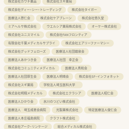
株式会社カワチ薬品
株式会社スギ薬局
株式会社ディー・シー・トレーディング
株式会社タイガー
医療法人啓仁会
株式会社ケアブレーン
株式会社悠久堂
ミアヘルサ株式会社
ウエルシア薬局株式会社
オーケー株式会社
株式会社ユニスマイル
株式会社FANフロンティア
有限会社千葉メディカルサプライ
株式会社エアリーファーマシー
株式会社グッドフェローズ
医療法人社団嬉泉会
医療法人あかつき会
医療法人社団 幸正会
株式会社コミュニティメディカル
医療法人秀和会
医療法人社団厚生会
医療法人明晴会
株式会社SF・インフォネット
株式会社スギ薬局
学校法人埼玉医科大学
株式会社明翔メディカル
株式会社エクラシア
医療法人昭仁会
医療法人ひかり会
氷川のつどい株式会社
医療法人 埼玉成恵会病院
光製薬株式会社
特定医療法人俊仁会
医療法人本庄福島病院
クラフト株式会社
株式会社アーク・リンケージ
総合メディカル株式会社