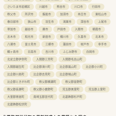
さいたま市岩槻区
川越市
熊谷市
川口市
行田市
秩父市
所沢市
飯能市
加須市
本庄市
東松山市
春日部市
狭山市
羽生市
鴻巣市
深谷市
上尾市
草加市
越谷市
蕨市
戸田市
入間市
朝霞市
志木市
和光市
新座市
桶川市
久喜市
北本市
八潮市
富士見市
三郷市
蓮田市
坂戸市
幸手市
鶴ヶ島市
日高市
吉川市
ふじみ野市
白岡市
北足立郡伊奈町
入間郡三芳町
入間郡毛呂山町
入間郡越生町
比企郡滑川町
比企郡嵐山町
比企郡小川町
比企郡川島町
比企郡吉見町
比企郡鳩山町
比企郡ときがわ町
秩父郡横瀬町
秩父郡皆野町
秩父郡長瀞町
秩父郡小鹿野町
児玉郡美里町
児玉郡上里町
大里郡寄居町
南埼玉郡宮代町
北葛飾郡杉戸町
北葛飾郡松伏町