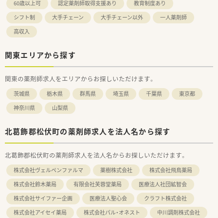
60歳以上可
認定薬剤師取得支援あり
教育制度あり
シフト制
大手チェーン
大手チェーン以外
一人薬剤師
高収入
関東エリアから探す
関東の薬剤師求人をエリアからお探しいただけます。
茨城県
栃木県
群馬県
埼玉県
千葉県
東京都
神奈川県
山梨県
北葛飾郡松伏町の薬剤師求人を法人名から探す
北葛飾郡松伏町の薬剤師求人を法人名からお探しいただけます。
株式会社ヴェルペンファルマ
薬樹株式会社
株式会社飛鳥薬局
株式会社鈴木薬局
有限会社芙蓉堂薬局
医療法人社団絋智会
株式会社サイファー企画
医療法人聖心会
クラフト株式会社
株式会社アイセイ薬局
株式会社パル・オネスト
中川調剤株式会社