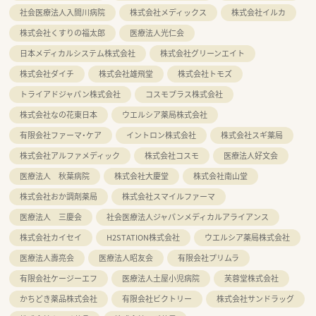
社会医療法人入間川病院
株式会社メディックス
株式会社イルカ
株式会社くすりの福太郎
医療法人光仁会
日本メディカルシステム株式会社
株式会社グリーンエイト
株式会社ダイチ
株式会社雄飛堂
株式会社トモズ
トライアドジャパン株式会社
コスモプラス株式会社
株式会社なの花東日本
ウエルシア薬局株式会社
有限会社ファーマ・ケア
イントロン株式会社
株式会社スギ薬局
株式会社アルファメディック
株式会社コスモ
医療法人好文会
医療法人 秋葉病院
株式会社大慶堂
株式会社南山堂
株式会社おか調剤薬局
株式会社スマイルファーマ
医療法人 三慶会
社会医療法人ジャパンメディカルアライアンス
株式会社カイセイ
H2STATION株式会社
ウエルシア薬局株式会社
医療法人壽亮会
医療法人昭友会
有限会社プリムラ
有限会社ケージーエフ
医療法人土屋小児病院
芙蓉堂株式会社
かちどき薬品株式会社
有限会社ビクトリー
株式会社サンドラッグ