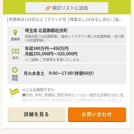
検討リストに追加
年間休日120日以上
ブランク可
残業なし(ほぼなし含む)
転勤なし
埼玉県 北葛飾郡松伏町
南越谷駅 (JR武蔵野線)／越谷レイクタウン駅 (JR武蔵野線)／吉川駅
勤務地
(JR武蔵野線)／
…
年収340万円～450万円
月給250,000円～320,000円
給与
※ご経験・ご年齢等を考慮いたします。
月火水金土 9:00〜17:00（休憩60分）
勤務
時間
≪こんな病院です≫
■内科、外科、胃腸科、整形外科といった一般的な診療のほか、乳
腺外科、肛門外科、糖尿病内科などの専門外来を含め、10科以上
の診療を行っています。
■総病床数82床（一般病床30床、療養病床52床）その他、介護医
詳細を見る
お問い合わせ
療院48床を持つケアミックス病院です。
■病院内に介護医療院（長期的な医療と介護が必要な方向けの施
設）を併設しているほか、近隣には介護老人保健施設を運営して
います。