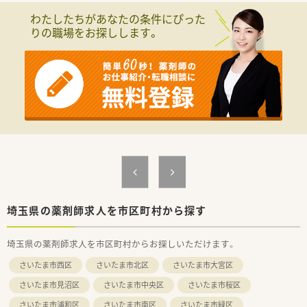
■2018年11月に新病院へと生まれ変わり、明るく清潔感のある
わたしたちがあなたの条件にぴった
空間が広がっています。もちろんバリアフリーにも対応してい
りの職場をお探しします。
ます。
≪業務内容≫
■入院患者様の調剤、監査、服薬指導
■持参薬管理業務
■医薬品管理、医薬品情報管理
≪おすすめポイント≫
■9時～17時の1日7時間勤務です。
■休日は木、日、祝、固定、有給休暇も取得しやすい環境です。
■院内に託児室を完備していますので、子育てとの両立も可能な
環境です。
■ブランクがある方、病院が未経験の方もご勤務いただけます。
埼玉県の薬剤師求人を市区町村から探す
埼玉県の薬剤師求人を市区町村からお探しいただけます。
さいたま市西区
さいたま市北区
さいたま市大宮区
さいたま市見沼区
さいたま市中央区
さいたま市桜区
さいたま市浦和区
さいたま市南区
さいたま市緑区