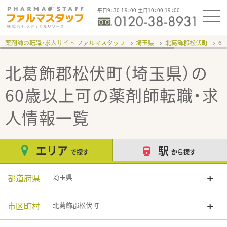
平日9：30-19：00 土日10：00-19：00
薬剤師の転職・求人サイト ファルマスタッフ
埼玉県
北葛飾郡松伏町
6
北葛飾郡松伏町（埼玉県）の
60歳以上可
の薬剤師転職・求
人情報一覧
エリア
駅
で探す
から探す
都道府県
埼玉県
市区町村
北葛飾郡松伏町